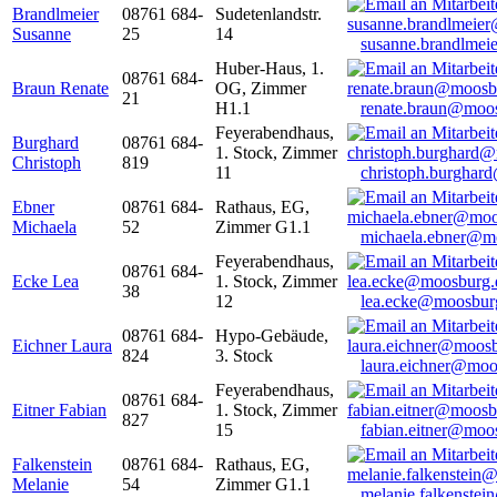
Brandlmeier
08761 684-
Sudetenlandstr.
Susanne
25
14
susanne.brandlme
Huber-Haus, 1.
08761 684-
Braun Renate
OG, Zimmer
21
H1.1
renate.braun@moo
Feyerabendhaus,
Burghard
08761 684-
1. Stock, Zimmer
Christoph
819
11
christoph.burghar
Ebner
08761 684-
Rathaus, EG,
Michaela
52
Zimmer G1.1
michaela.ebner@m
Feyerabendhaus,
08761 684-
Ecke Lea
1. Stock, Zimmer
38
12
lea.ecke@moosbur
08761 684-
Hypo-Gebäude,
Eichner Laura
824
3. Stock
laura.eichner@moo
Feyerabendhaus,
08761 684-
Eitner Fabian
1. Stock, Zimmer
827
15
fabian.eitner@moo
Falkenstein
08761 684-
Rathaus, EG,
Melanie
54
Zimmer G1.1
melanie.falkenste