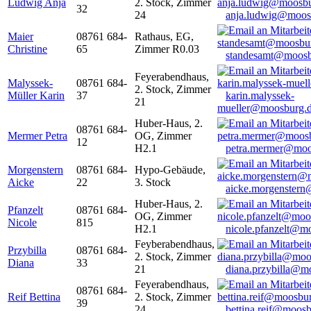
Ludwig Anja
2. Stock, Zimmer
32
24
anja.ludwig@moos
Maier
08761 684-
Rathaus, EG,
Christine
65
Zimmer R0.03
standesamt@moosb
Feyerabendhaus,
Malyssek-
08761 684-
2. Stock, Zimmer
Müller Karin
37
karin.malyssek-
21
mueller@moosburg.
Huber-Haus, 2.
08761 684-
Mermer Petra
OG, Zimmer
12
H2.1
petra.mermer@moo
Morgenstern
08761 684-
Hypo-Gebäude,
Aicke
22
3. Stock
aicke.morgenster
Huber-Haus, 2.
Pfanzelt
08761 684-
OG, Zimmer
Nicole
815
H2.1
nicole.pfanzelt@m
Feyberabendhaus,
Przybilla
08761 684-
2. Stock, Zimmer
Diana
33
21
diana.przybilla@m
Feyerabendhaus,
08761 684-
Reif Bettina
2. Stock, Zimmer
39
24
bettina.reif@moosb