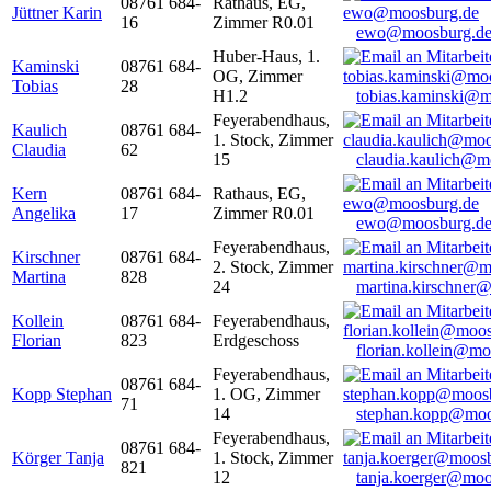
08761 684-
Rathaus, EG,
Jüttner Karin
16
Zimmer R0.01
ewo@moosburg.d
Huber-Haus, 1.
Kaminski
08761 684-
OG, Zimmer
Tobias
28
H1.2
tobias.kaminski@m
Feyerabendhaus,
Kaulich
08761 684-
1. Stock, Zimmer
Claudia
62
15
claudia.kaulich@m
Kern
08761 684-
Rathaus, EG,
Angelika
17
Zimmer R0.01
ewo@moosburg.d
Feyerabendhaus,
Kirschner
08761 684-
2. Stock, Zimmer
Martina
828
24
martina.kirschner
Kollein
08761 684-
Feyerabendhaus,
Florian
823
Erdgeschoss
florian.kollein@m
Feyerabendhaus,
08761 684-
Kopp Stephan
1. OG, Zimmer
71
14
stephan.kopp@moo
Feyerabendhaus,
08761 684-
Körger Tanja
1. Stock, Zimmer
821
12
tanja.koerger@moo