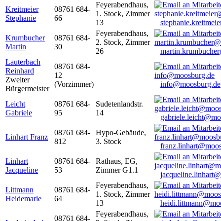
Feyerabendhaus,
Kreitmeier
08761 684-
1. Stock, Zimmer
Stephanie
66
13
stephanie.kreitme
Feyerabendhaus,
Krumbucher
08761 684-
2. Stock, Zimmer
Martin
30
26
martin.krumbuche
Lauterbach
08761 684-
Reinhard
12
Zweiter
(Vorzimmer)
info@moosburg.de
Bürgermeister
Leicht
08761 684-
Sudetenlandstr.
Gabriele
95
14
gabriele.leicht@m
08761 684-
Hypo-Gebäude,
Linhart Franz
812
3. Stock
franz.linhart@moo
Linhart
08761 684-
Rathaus, EG,
Jacqueline
53
Zimmer G1.1
jacqueline.linhart
Feyerabendhaus,
Littmann
08761 684-
1. Stock, Zimmer
Heidemarie
64
13
heidi.littmann@mo
Feyerabendhaus,
08761 684-