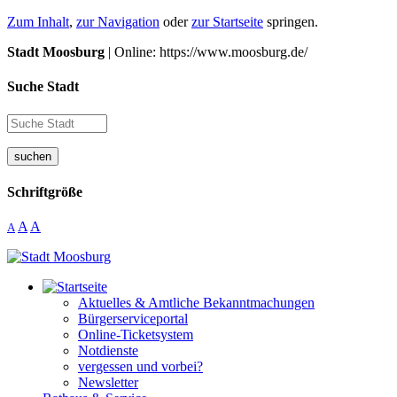
Zum Inhalt
,
zur Navigation
oder
zur Startseite
springen.
Stadt Moosburg
| Online: https://www.moosburg.de/
Suche Stadt
suchen
Schriftgröße
A
A
A
Aktuelles & Amtliche Bekanntmachungen
Bürgerserviceportal
Online-Ticketsystem
Notdienste
vergessen und vorbei?
Newsletter