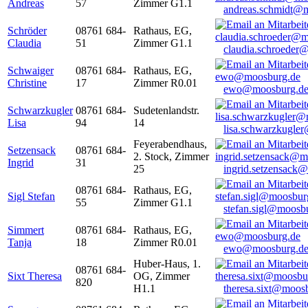
Andreas
57
Zimmer G1.1
andreas.schmidt@
Schröder
08761 684-
Rathaus, EG,
Claudia
51
Zimmer G1.1
claudia.schroeder
Schwaiger
08761 684-
Rathaus, EG,
Christine
17
Zimmer R0.01
ewo@moosburg.d
Schwarzkugler
08761 684-
Sudetenlandstr.
Lisa
94
14
lisa.schwarzkugle
Feyerabendhaus,
Setzensack
08761 684-
2. Stock, Zimmer
Ingrid
31
25
ingrid.setzensack
08761 684-
Rathaus, EG,
Sigl Stefan
55
Zimmer G1.1
stefan.sigl@moosb
Simmert
08761 684-
Rathaus, EG,
Tanja
18
Zimmer R0.01
ewo@moosburg.d
Huber-Haus, 1.
08761 684-
Sixt Theresa
OG, Zimmer
820
H1.1
theresa.sixt@moos