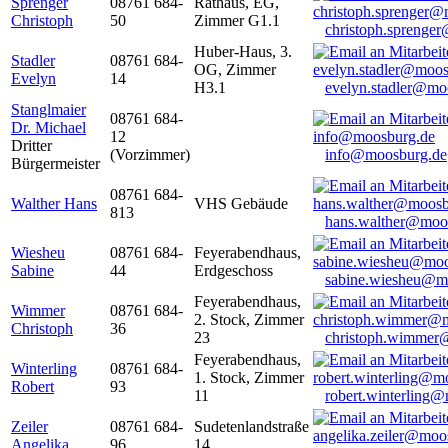
Sprenger
08761 684-
Rathaus, EG,
Christoph
50
Zimmer G1.1
christoph.sprenge
Huber-Haus, 3.
Stadler
08761 684-
OG, Zimmer
Evelyn
14
H3.1
evelyn.stadler@mo
Stanglmaier
08761 684-
Dr. Michael
12
Dritter
(Vorzimmer)
info@moosburg.de
Bürgermeister
08761 684-
Walther Hans
VHS Gebäude
813
hans.walther@moo
Wiesheu
08761 684-
Feyerabendhaus,
Sabine
44
Erdgeschoss
sabine.wiesheu@m
Feyerabendhaus,
Wimmer
08761 684-
2. Stock, Zimmer
Christoph
36
23
christoph.wimmer
Feyerabendhaus,
Winterling
08761 684-
1. Stock, Zimmer
Robert
93
11
robert.winterling
Zeiler
08761 684-
Sudetenlandstraße
Angelika
96
14