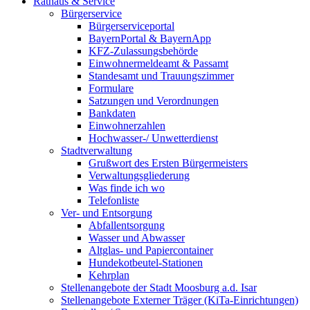
Rathaus & Service
Bürgerservice
Bürgerserviceportal
BayernPortal & BayernApp
KFZ-Zulassungsbehörde
Einwohnermeldeamt & Passamt
Standesamt und Trauungszimmer
Formulare
Satzungen und Verordnungen
Bankdaten
Einwohnerzahlen
Hochwasser-/ Unwetterdienst
Stadtverwaltung
Grußwort des Ersten Bürgermeisters
Verwaltungsgliederung
Was finde ich wo
Telefonliste
Ver- und Entsorgung
Abfallentsorgung
Wasser und Abwasser
Altglas- und Papiercontainer
Hundekotbeutel-Stationen
Kehrplan
Stellenangebote der Stadt Moosburg a.d. Isar
Stellenangebote Externer Träger (KiTa-Einrichtungen)