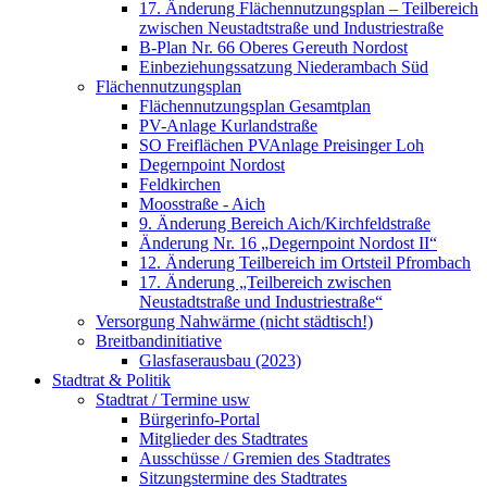
17. Änderung Flächennutzungsplan – Teilbereich
zwischen Neustadtstraße und Industriestraße
B-Plan Nr. 66 Oberes Gereuth Nordost
Einbeziehungssatzung Niederambach Süd
Flächennutzungsplan
Flächennutzungsplan Gesamtplan
PV-Anlage Kurlandstraße
SO Freiflächen PV­Anlage Preisinger Loh
Degernpoint Nordost
Feldkirchen
Moosstraße - Aich
9. Änderung Bereich Aich/Kirchfeldstraße
Änderung Nr. 16 „Degernpoint Nordost II“
12. Änderung Teilbereich im Ortsteil Pfrombach
17. Änderung „Teilbereich zwischen
Neustadtstraße und Industriestraße“
Versorgung Nahwärme (nicht städtisch!)
Breitbandinitiative
Glasfaserausbau (2023)
Stadtrat & Politik
Stadtrat / Termine usw
Bürgerinfo-Portal
Mitglieder des Stadtrates
Ausschüsse / Gremien des Stadtrates
Sitzungstermine des Stadtrates