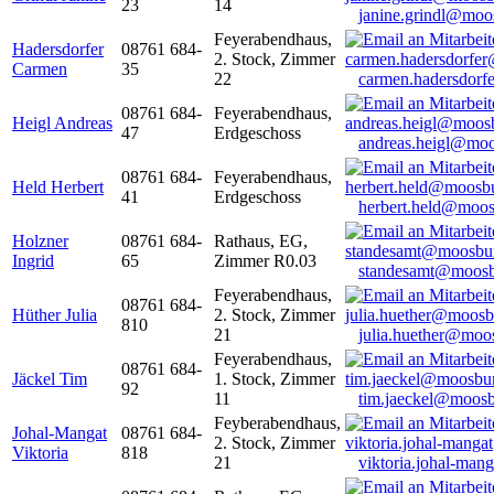
23
14
janine.grindl@moo
Feyerabendhaus,
Hadersdorfer
08761 684-
2. Stock, Zimmer
Carmen
35
22
carmen.hadersdor
08761 684-
Feyerabendhaus,
Heigl Andreas
47
Erdgeschoss
andreas.heigl@moo
08761 684-
Feyerabendhaus,
Held Herbert
41
Erdgeschoss
herbert.held@moos
Holzner
08761 684-
Rathaus, EG,
Ingrid
65
Zimmer R0.03
standesamt@moosb
Feyerabendhaus,
08761 684-
Hüther Julia
2. Stock, Zimmer
810
21
julia.huether@moo
Feyerabendhaus,
08761 684-
Jäckel Tim
1. Stock, Zimmer
92
11
tim.jaeckel@moosb
Feyberabendhaus,
Johal-Mangat
08761 684-
2. Stock, Zimmer
Viktoria
818
21
viktoria.johal-ma