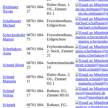
Huber-Haus, 1.
Riedmaier
08761 684-
OG, Zimmer
Nicola
27
H1.1
nicola.riedmaier@
Schafhauser
08761 684-
Feyerabendhaus,
Michael
74
Erdgeschoss
michael.schafhaus
Scheckenhofer
08761 684-
Feyerabendhaus,
Marion
75
Erdgeschoss
marion.scheckenh
Feyberabendhaus,
Scherbakow
08761 684-
2. Stock, Zimmer
Anna
34
21
anna.scherbakow@
08761 684-
Sudetenlandstraße
Schmid Birgit
25
14
birgit.schmid@moo
Huber-Haus, 2.
Schmid
08761 684-
OG, Zimmer
Manuela
11
H2.1
manuela.schmid@m
Schmid
08761 684-
Rathaus, EG,
Verena
17
Zimmer R0.01
ewo@moosburg.d
Schmidt
08761 684-
Rathaus, EG,