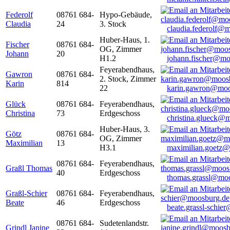
Federolf
08761 684-
Hypo-Gebäude,
Claudia
24
3. Stock
claudia.federolf@
Huber-Haus, 1.
Fischer
08761 684-
OG, Zimmer
Johann
20
H1.2
johann.fischer@mo
Feyerabendhaus,
Gawron
08761 684-
2. Stock, Zimmer
Karin
814
22
karin.gawron@moo
Glück
08761 684-
Feyerabendhaus,
Christina
73
Erdgeschoss
christina.glueck@
Huber-Haus, 3.
Götz
08761 684-
OG, Zimmer
Maximilian
13
H3.1
maximilian.goetz
08761 684-
Feyerabendhaus,
Graßl Thomas
40
Erdgeschoss
thomas.grassl@mo
Graßl-Schier
08761 684-
Feyerabendhaus,
Beate
46
Erdgeschoss
beate.grassl-schi
08761 684-
Sudetenlandstr.
Grindl Janine