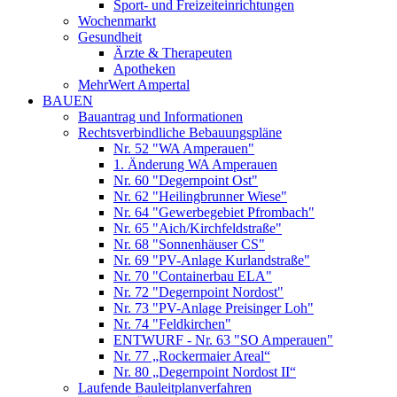
Sport- und Freizeiteinrichtungen
Wochenmarkt
Gesundheit
Ärzte & Therapeuten
Apotheken
MehrWert Ampertal
BAUEN
Bauantrag und Informationen
Rechtsverbindliche Bebauungspläne
Nr. 52 "WA Amperauen"
1. Änderung WA Amperauen
Nr. 60 "Degernpoint Ost"
Nr. 62 "Heilingbrunner Wiese"
Nr. 64 "Gewerbegebiet Pfrombach"
Nr. 65 "Aich/Kirchfeldstraße"
Nr. 68 "Sonnenhäuser CS"
Nr. 69 "PV-Anlage Kurlandstraße"
Nr. 70 "Containerbau ELA"
Nr. 72 "Degernpoint Nordost"
Nr. 73 "PV-Anlage Preisinger Loh"
Nr. 74 "Feldkirchen"
ENTWURF - Nr. 63 "SO Amperauen"
Nr. 77 „Rockermaier Areal“
Nr. 80 „Degernpoint Nordost II“
Laufende Bauleitplanverfahren