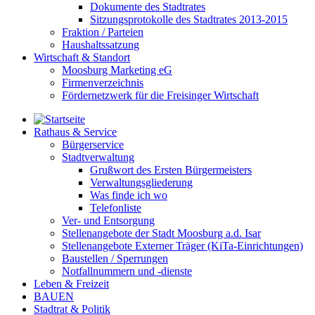
Dokumente des Stadtrates
Sitzungsprotokolle des Stadtrates 2013-2015
Fraktion / Parteien
Haushaltssatzung
Wirtschaft & Standort
Moosburg Marketing eG
Firmenverzeichnis
Fördernetzwerk für die Freisinger Wirtschaft
Rathaus & Service
Bürgerservice
Stadtverwaltung
Grußwort des Ersten Bürgermeisters
Verwaltungsgliederung
Was finde ich wo
Telefonliste
Ver- und Entsorgung
Stellenangebote der Stadt Moosburg a.d. Isar
Stellenangebote Externer Träger (KiTa-Einrichtungen)
Baustellen / Sperrungen
Notfallnummern und -dienste
Leben & Freizeit
BAUEN
Stadtrat & Politik