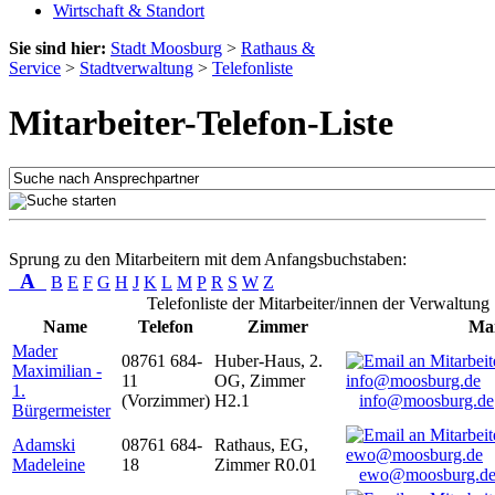
Wirtschaft & Standort
Sie sind hier:
Stadt Moosburg
>
Rathaus &
Service
>
Stadtverwaltung
>
Telefonliste
Mitarbeiter-Telefon-Liste
Sprung zu den Mitarbeitern mit dem Anfangsbuchstaben:
A
B
E
F
G
H
J
K
L
M
P
R
S
W
Z
Telefonliste der Mitarbeiter/innen der Verwaltung
Name
Telefon
Zimmer
Mai
Mader
08761 684-
Huber-Haus, 2.
Maximilian -
11
OG, Zimmer
1.
(Vorzimmer)
H2.1
info@moosburg.de
Bürgermeister
Adamski
08761 684-
Rathaus, EG,
Madeleine
18
Zimmer R0.01
ewo@moosburg.d