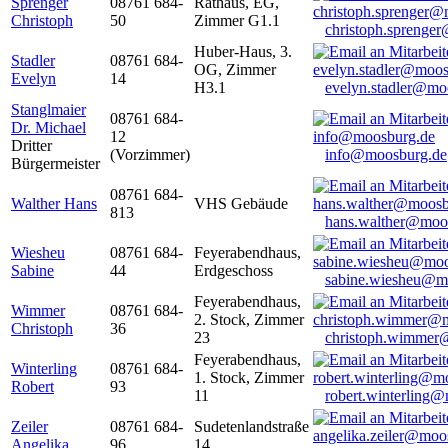
Sprenger
08761 684-
Rathaus, EG,
Christoph
50
Zimmer G1.1
christoph.sprenge
Huber-Haus, 3.
Stadler
08761 684-
OG, Zimmer
Evelyn
14
H3.1
evelyn.stadler@mo
Stanglmaier
08761 684-
Dr. Michael
12
Dritter
(Vorzimmer)
info@moosburg.de
Bürgermeister
08761 684-
Walther Hans
VHS Gebäude
813
hans.walther@moo
Wiesheu
08761 684-
Feyerabendhaus,
Sabine
44
Erdgeschoss
sabine.wiesheu@m
Feyerabendhaus,
Wimmer
08761 684-
2. Stock, Zimmer
Christoph
36
23
christoph.wimmer
Feyerabendhaus,
Winterling
08761 684-
1. Stock, Zimmer
Robert
93
11
robert.winterling
Zeiler
08761 684-
Sudetenlandstraße
Angelika
96
14