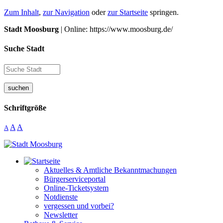
Zum Inhalt
,
zur Navigation
oder
zur Startseite
springen.
Stadt Moosburg
| Online: https://www.moosburg.de/
Suche Stadt
suchen
Schriftgröße
A
A
A
Aktuelles & Amtliche Bekanntmachungen
Bürgerserviceportal
Online-Ticketsystem
Notdienste
vergessen und vorbei?
Newsletter