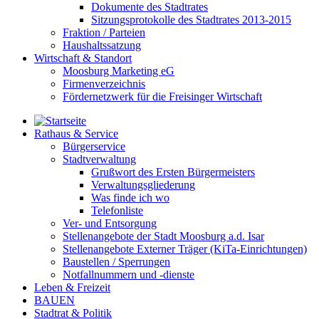
Dokumente des Stadtrates
Sitzungsprotokolle des Stadtrates 2013-2015
Fraktion / Parteien
Haushaltssatzung
Wirtschaft & Standort
Moosburg Marketing eG
Firmenverzeichnis
Fördernetzwerk für die Freisinger Wirtschaft
Rathaus & Service
Bürgerservice
Stadtverwaltung
Grußwort des Ersten Bürgermeisters
Verwaltungsgliederung
Was finde ich wo
Telefonliste
Ver- und Entsorgung
Stellenangebote der Stadt Moosburg a.d. Isar
Stellenangebote Externer Träger (KiTa-Einrichtungen)
Baustellen / Sperrungen
Notfallnummern und -dienste
Leben & Freizeit
BAUEN
Stadtrat & Politik