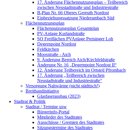
17. Änderung Flächennutzungsplan – Teilbereich
zwischen Neustadtstraße und Industriestraße
B-Plan Nr. 66 Oberes Gereuth Nordost
Einbeziehungssatzung Niederambach Süd
Flächennutzungsplan
Flächennutzungsplan Gesamtplan
PV-Anlage Kurlandstraße
SO Freiflächen PV­Anlage Preisinger Loh
Degernpoint Nordost
Feldkirchen
Moosstraße - Aich
9. Änderung Bereich Aich/Kirchfeldstraße
Änderung Nr. 16 „Degernpoint Nordost II“
12. Änderung Teilbereich im Ortsteil Pfrombach
17. Änderung „Teilbereich zwischen
Neustadtstraße und Industriestraße“
Versorgung Nahwärme (nicht städtisch!)
Breitbandinitiative
Glasfaserausbau (2023)
Stadtrat & Politik
Stadtrat / Termine usw
Bürgerinfo-Portal
Mitglieder des Stadtrates
Ausschüsse / Gremien des Stadtrates
Sitzungstermine des Stadtrates