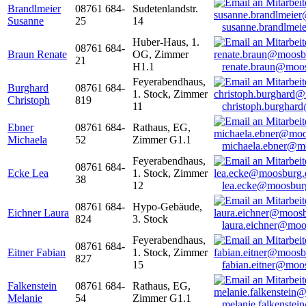
Brandlmeier
08761 684-
Sudetenlandstr.
Susanne
25
14
susanne.brandlme
Huber-Haus, 1.
08761 684-
Braun Renate
OG, Zimmer
21
H1.1
renate.braun@moo
Feyerabendhaus,
Burghard
08761 684-
1. Stock, Zimmer
Christoph
819
11
christoph.burghar
Ebner
08761 684-
Rathaus, EG,
Michaela
52
Zimmer G1.1
michaela.ebner@m
Feyerabendhaus,
08761 684-
Ecke Lea
1. Stock, Zimmer
38
12
lea.ecke@moosbur
08761 684-
Hypo-Gebäude,
Eichner Laura
824
3. Stock
laura.eichner@moo
Feyerabendhaus,
08761 684-
Eitner Fabian
1. Stock, Zimmer
827
15
fabian.eitner@moo
Falkenstein
08761 684-
Rathaus, EG,
Melanie
54
Zimmer G1.1
melanie.falkenste