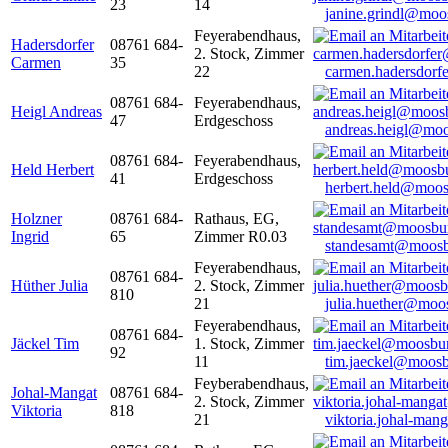
23
14
janine.grindl@moo
Feyerabendhaus,
Hadersdorfer
08761 684-
2. Stock, Zimmer
Carmen
35
22
carmen.hadersdor
08761 684-
Feyerabendhaus,
Heigl Andreas
47
Erdgeschoss
andreas.heigl@moo
08761 684-
Feyerabendhaus,
Held Herbert
41
Erdgeschoss
herbert.held@moos
Holzner
08761 684-
Rathaus, EG,
Ingrid
65
Zimmer R0.03
standesamt@moosb
Feyerabendhaus,
08761 684-
Hüther Julia
2. Stock, Zimmer
810
21
julia.huether@moo
Feyerabendhaus,
08761 684-
Jäckel Tim
1. Stock, Zimmer
92
11
tim.jaeckel@moosb
Feyberabendhaus,
Johal-Mangat
08761 684-
2. Stock, Zimmer
Viktoria
818
21
viktoria.johal-ma