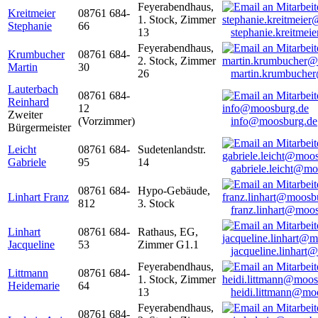
Feyerabendhaus,
Kreitmeier
08761 684-
1. Stock, Zimmer
Stephanie
66
13
stephanie.kreitme
Feyerabendhaus,
Krumbucher
08761 684-
2. Stock, Zimmer
Martin
30
26
martin.krumbuche
Lauterbach
08761 684-
Reinhard
12
Zweiter
(Vorzimmer)
info@moosburg.de
Bürgermeister
Leicht
08761 684-
Sudetenlandstr.
Gabriele
95
14
gabriele.leicht@m
08761 684-
Hypo-Gebäude,
Linhart Franz
812
3. Stock
franz.linhart@moo
Linhart
08761 684-
Rathaus, EG,
Jacqueline
53
Zimmer G1.1
jacqueline.linhart
Feyerabendhaus,
Littmann
08761 684-
1. Stock, Zimmer
Heidemarie
64
13
heidi.littmann@mo
Feyerabendhaus,
08761 684-