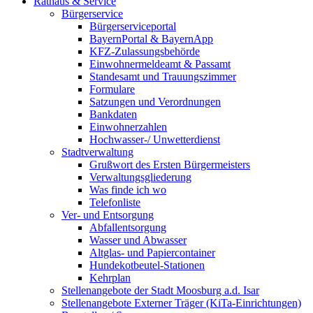
Rathaus & Service
Bürgerservice
Bürgerserviceportal
BayernPortal & BayernApp
KFZ-Zulassungsbehörde
Einwohnermeldeamt & Passamt
Standesamt und Trauungszimmer
Formulare
Satzungen und Verordnungen
Bankdaten
Einwohnerzahlen
Hochwasser-/ Unwetterdienst
Stadtverwaltung
Grußwort des Ersten Bürgermeisters
Verwaltungsgliederung
Was finde ich wo
Telefonliste
Ver- und Entsorgung
Abfallentsorgung
Wasser und Abwasser
Altglas- und Papiercontainer
Hundekotbeutel-Stationen
Kehrplan
Stellenangebote der Stadt Moosburg a.d. Isar
Stellenangebote Externer Träger (KiTa-Einrichtungen)