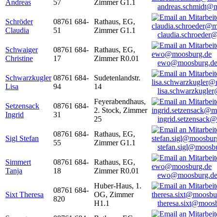
Andreas
57
Zimmer G1.1
andreas.schmidt@
Schröder
08761 684-
Rathaus, EG,
Claudia
51
Zimmer G1.1
claudia.schroeder
Schwaiger
08761 684-
Rathaus, EG,
Christine
17
Zimmer R0.01
ewo@moosburg.d
Schwarzkugler
08761 684-
Sudetenlandstr.
Lisa
94
14
lisa.schwarzkugle
Feyerabendhaus,
Setzensack
08761 684-
2. Stock, Zimmer
Ingrid
31
25
ingrid.setzensack
08761 684-
Rathaus, EG,
Sigl Stefan
55
Zimmer G1.1
stefan.sigl@moosb
Simmert
08761 684-
Rathaus, EG,
Tanja
18
Zimmer R0.01
ewo@moosburg.d
Huber-Haus, 1.
08761 684-
Sixt Theresa
OG, Zimmer
820
H1.1
theresa.sixt@moos