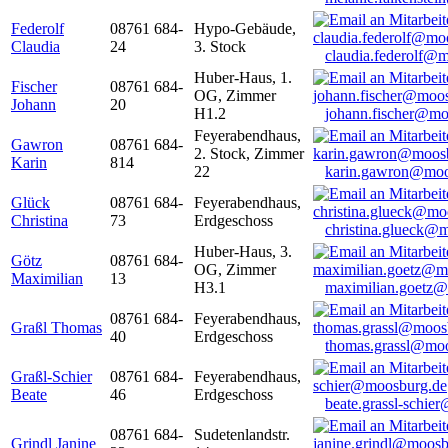
Federolf
08761 684-
Hypo-Gebäude,
Claudia
24
3. Stock
claudia.federolf@
Huber-Haus, 1.
Fischer
08761 684-
OG, Zimmer
Johann
20
H1.2
johann.fischer@mo
Feyerabendhaus,
Gawron
08761 684-
2. Stock, Zimmer
Karin
814
22
karin.gawron@moo
Glück
08761 684-
Feyerabendhaus,
Christina
73
Erdgeschoss
christina.glueck@
Huber-Haus, 3.
Götz
08761 684-
OG, Zimmer
Maximilian
13
H3.1
maximilian.goetz
08761 684-
Feyerabendhaus,
Graßl Thomas
40
Erdgeschoss
thomas.grassl@mo
Graßl-Schier
08761 684-
Feyerabendhaus,
Beate
46
Erdgeschoss
beate.grassl-schi
08761 684-
Sudetenlandstr.
Grindl Janine