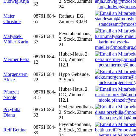
Ludwig Anja
2. Stock, Zimmer
32
24
anja.ludwig@moos
Maier
08761 684-
Rathaus, EG,
Christine
65
Zimmer R0.03
standesamt@moosb
Feyerabendhaus,
Malyssek-
08761 684-
2. Stock, Zimmer
Müller Karin
37
karin.malyssek-
21
mueller@moosburg.
Huber-Haus, 2.
08761 684-
Mermer Petra
OG, Zimmer
12
H2.1
petra.mermer@moo
Morgenstern
08761 684-
Hypo-Gebäude,
Aicke
22
3. Stock
aicke.morgenster
Huber-Haus, 2.
Pfanzelt
08761 684-
OG, Zimmer
Nicole
815
H2.1
nicole.pfanzelt@m
Feyberabendhaus,
Przybilla
08761 684-
2. Stock, Zimmer
Diana
33
21
diana.przybilla@m
Feyerabendhaus,
08761 684-
Reif Bettina
2. Stock, Zimmer
39
24
bettina.reif@moosb