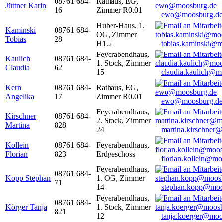
08761 684-
Rathaus, EG,
Jüttner Karin
16
Zimmer R0.01
ewo@moosburg.d
Huber-Haus, 1.
Kaminski
08761 684-
OG, Zimmer
Tobias
28
H1.2
tobias.kaminski@m
Feyerabendhaus,
Kaulich
08761 684-
1. Stock, Zimmer
Claudia
62
15
claudia.kaulich@m
Kern
08761 684-
Rathaus, EG,
Angelika
17
Zimmer R0.01
ewo@moosburg.d
Feyerabendhaus,
Kirschner
08761 684-
2. Stock, Zimmer
Martina
828
24
martina.kirschner
Kollein
08761 684-
Feyerabendhaus,
Florian
823
Erdgeschoss
florian.kollein@m
Feyerabendhaus,
08761 684-
Kopp Stephan
1. OG, Zimmer
71
14
stephan.kopp@moo
Feyerabendhaus,
08761 684-
Körger Tanja
1. Stock, Zimmer
821
12
tanja.koerger@moo