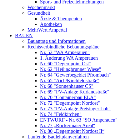
Sport- und Freizeiteinrichtungen
Wochenmarkt
Gesundheit
Ärzte & Therapeuten
Apotheken
MehrWert Ampertal
BAUEN
Bauantrag und Informationen
Rechtsverbindliche Bebauungspläne
Nr. 52 "WA Amperauen"
1. Änderung WA Amperauen
Nr. 60 "Degernpoint Ost"
Nr. 62 "Heilingbrunner Wiese"
Nr. 64 "Gewerbegebiet Pfrombach"
Nr. 65 "Aich/Kirchfeldstraße"
Nr. 68 "Sonnenhäuser CS"
Nr. 69 "PV-Anlage Kurlandstraße"
Nr. 70 "Containerbau ELA"
Nr. 72 "Degernpoint Nordost"
Nr. 73 "PV-Anlage Preisinger Loh"
Nr. 74 "Feldkirchen"
ENTWURF - Nr. 63 "SO Amperauen"
Nr. 77 „Rockermaier Areal“
Nr. 80 „Degernpoint Nordost II“
Laufende Bauleitplanverfahren