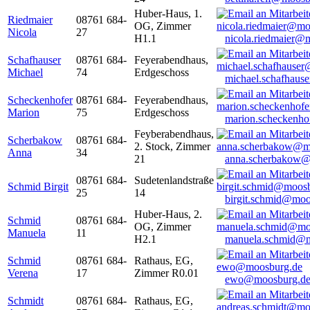
Huber-Haus, 1.
Riedmaier
08761 684-
OG, Zimmer
Nicola
27
H1.1
nicola.riedmaier@
Schafhauser
08761 684-
Feyerabendhaus,
Michael
74
Erdgeschoss
michael.schafhaus
Scheckenhofer
08761 684-
Feyerabendhaus,
Marion
75
Erdgeschoss
marion.scheckenh
Feyberabendhaus,
Scherbakow
08761 684-
2. Stock, Zimmer
Anna
34
21
anna.scherbakow@
08761 684-
Sudetenlandstraße
Schmid Birgit
25
14
birgit.schmid@moo
Huber-Haus, 2.
Schmid
08761 684-
OG, Zimmer
Manuela
11
H2.1
manuela.schmid@m
Schmid
08761 684-
Rathaus, EG,
Verena
17
Zimmer R0.01
ewo@moosburg.d
Schmidt
08761 684-
Rathaus, EG,