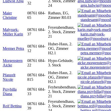
Ludwig Anja
2. Stock, Zimmer
32
24
anja.ludwig@moos
Maier
08761 684-
Rathaus, EG,
Christine
65
Zimmer R0.03
standesamt@moosb
Feyerabendhaus,
Malyssek-
08761 684-
2. Stock, Zimmer
Müller Karin
37
karin.malyssek-
21
mueller@moosburg.
Huber-Haus, 2.
08761 684-
Mermer Petra
OG, Zimmer
12
H2.1
petra.mermer@moo
Morgenstern
08761 684-
Hypo-Gebäude,
Aicke
22
3. Stock
aicke.morgenster
Huber-Haus, 2.
Pfanzelt
08761 684-
OG, Zimmer
Nicole
815
H2.1
nicole.pfanzelt@m
Feyberabendhaus,
Przybilla
08761 684-
2. Stock, Zimmer
Diana
33
21
diana.przybilla@m
Feyerabendhaus,
08761 684-
Reif Bettina
2. Stock, Zimmer
39
24
bettina.reif@moosb