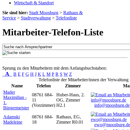
Wirtschaft & Standort
Sie sind hier:
Stadt Moosburg
>
Rathaus &
Service
>
Stadtverwaltung
>
Telefonliste
Mitarbeiter-Telefon-Liste
Sprung zu den Mitarbeitern mit dem Anfangsbuchstaben:
A
B
E
F
G
H
J
K
L
M
P
R
S
W
Z
Telefonliste der Mitarbeiter/innen der Verwaltung
Name
Telefon
Zimmer
Mai
Mader
08761 684-
Huber-Haus, 2.
Maximilian -
11
OG, Zimmer
1.
(Vorzimmer)
H2.1
info@moosburg.de
Bürgermeister
Adamski
08761 684-
Rathaus, EG,
Madeleine
18
Zimmer R0.01
ewo@moosburg.d