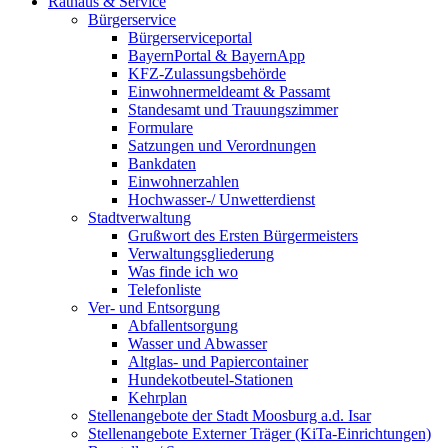
Rathaus & Service
Bürgerservice
Bürgerserviceportal
BayernPortal & BayernApp
KFZ-Zulassungsbehörde
Einwohnermeldeamt & Passamt
Standesamt und Trauungszimmer
Formulare
Satzungen und Verordnungen
Bankdaten
Einwohnerzahlen
Hochwasser-/ Unwetterdienst
Stadtverwaltung
Grußwort des Ersten Bürgermeisters
Verwaltungsgliederung
Was finde ich wo
Telefonliste
Ver- und Entsorgung
Abfallentsorgung
Wasser und Abwasser
Altglas- und Papiercontainer
Hundekotbeutel-Stationen
Kehrplan
Stellenangebote der Stadt Moosburg a.d. Isar
Stellenangebote Externer Träger (KiTa-Einrichtungen)