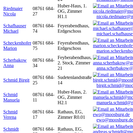
Huber-Haus, 1.
Riedmaier
08761 684-
OG, Zimmer
Nicola
27
H1.1
nicola.riedmaier@
Schafhauser
08761 684-
Feyerabendhaus,
Michael
74
Erdgeschoss
michael.schafhaus
Scheckenhofer
08761 684-
Feyerabendhaus,
Marion
75
Erdgeschoss
marion.scheckenh
Feyberabendhaus,
Scherbakow
08761 684-
2. Stock, Zimmer
Anna
34
21
anna.scherbakow@
08761 684-
Sudetenlandstraße
Schmid Birgit
25
14
birgit.schmid@moo
Huber-Haus, 2.
Schmid
08761 684-
OG, Zimmer
Manuela
11
H2.1
manuela.schmid@m
Schmid
08761 684-
Rathaus, EG,
Verena
17
Zimmer R0.01
ewo@moosburg.d
Schmidt
08761 684-
Rathaus, EG,