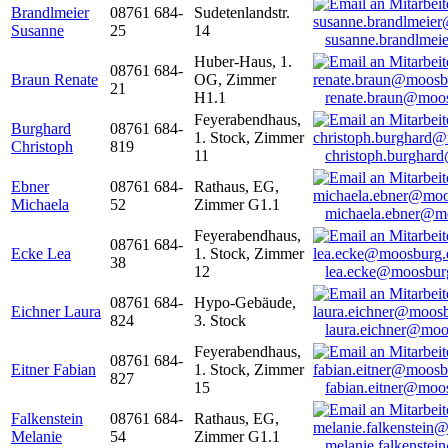
Brandlmeier
08761 684-
Sudetenlandstr.
Susanne
25
14
susanne.brandlme
Huber-Haus, 1.
08761 684-
Braun Renate
OG, Zimmer
21
H1.1
renate.braun@moo
Feyerabendhaus,
Burghard
08761 684-
1. Stock, Zimmer
Christoph
819
11
christoph.burghar
Ebner
08761 684-
Rathaus, EG,
Michaela
52
Zimmer G1.1
michaela.ebner@m
Feyerabendhaus,
08761 684-
Ecke Lea
1. Stock, Zimmer
38
12
lea.ecke@moosbur
08761 684-
Hypo-Gebäude,
Eichner Laura
824
3. Stock
laura.eichner@moo
Feyerabendhaus,
08761 684-
Eitner Fabian
1. Stock, Zimmer
827
15
fabian.eitner@moo
Falkenstein
08761 684-
Rathaus, EG,
Melanie
54
Zimmer G1.1
melanie.falkenste