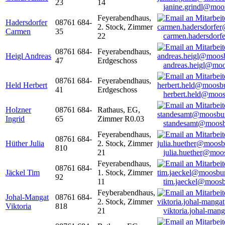
23
14
janine.grindl@moo
Feyerabendhaus,
Hadersdorfer
08761 684-
2. Stock, Zimmer
Carmen
35
22
carmen.hadersdor
08761 684-
Feyerabendhaus,
Heigl Andreas
47
Erdgeschoss
andreas.heigl@moo
08761 684-
Feyerabendhaus,
Held Herbert
41
Erdgeschoss
herbert.held@moos
Holzner
08761 684-
Rathaus, EG,
Ingrid
65
Zimmer R0.03
standesamt@moosb
Feyerabendhaus,
08761 684-
Hüther Julia
2. Stock, Zimmer
810
21
julia.huether@moo
Feyerabendhaus,
08761 684-
Jäckel Tim
1. Stock, Zimmer
92
11
tim.jaeckel@moosb
Feyberabendhaus,
Johal-Mangat
08761 684-
2. Stock, Zimmer
Viktoria
818
21
viktoria.johal-ma