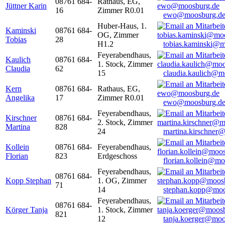
08761 684-
Rathaus, EG,
Jüttner Karin
16
Zimmer R0.01
ewo@moosburg.d
Huber-Haus, 1.
Kaminski
08761 684-
OG, Zimmer
Tobias
28
H1.2
tobias.kaminski@m
Feyerabendhaus,
Kaulich
08761 684-
1. Stock, Zimmer
Claudia
62
15
claudia.kaulich@m
Kern
08761 684-
Rathaus, EG,
Angelika
17
Zimmer R0.01
ewo@moosburg.d
Feyerabendhaus,
Kirschner
08761 684-
2. Stock, Zimmer
Martina
828
24
martina.kirschner
Kollein
08761 684-
Feyerabendhaus,
Florian
823
Erdgeschoss
florian.kollein@m
Feyerabendhaus,
08761 684-
Kopp Stephan
1. OG, Zimmer
71
14
stephan.kopp@moo
Feyerabendhaus,
08761 684-
Körger Tanja
1. Stock, Zimmer
821
12
tanja.koerger@moo