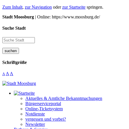
Zum Inhalt
,
zur Navigation
oder
zur Startseite
springen.
Stadt Moosburg
| Online: https://www.moosburg.de/
Suche Stadt
suchen
Schriftgröße
A
A
A
Aktuelles & Amtliche Bekanntmachungen
Bürgerserviceportal
Online-Ticketsystem
Notdienste
vergessen und vorbei?
Newsletter