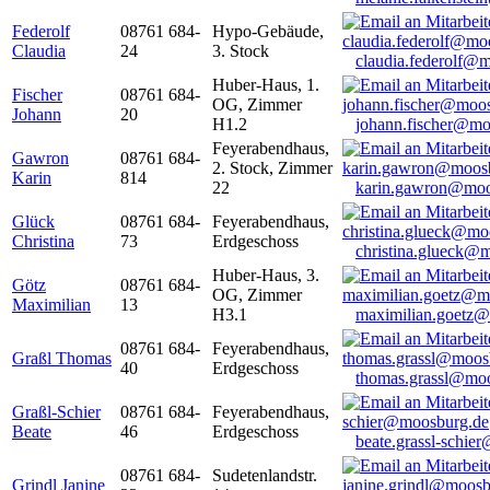
Federolf
08761 684-
Hypo-Gebäude,
Claudia
24
3. Stock
claudia.federolf@
Huber-Haus, 1.
Fischer
08761 684-
OG, Zimmer
Johann
20
H1.2
johann.fischer@mo
Feyerabendhaus,
Gawron
08761 684-
2. Stock, Zimmer
Karin
814
22
karin.gawron@moo
Glück
08761 684-
Feyerabendhaus,
Christina
73
Erdgeschoss
christina.glueck@
Huber-Haus, 3.
Götz
08761 684-
OG, Zimmer
Maximilian
13
H3.1
maximilian.goetz
08761 684-
Feyerabendhaus,
Graßl Thomas
40
Erdgeschoss
thomas.grassl@mo
Graßl-Schier
08761 684-
Feyerabendhaus,
Beate
46
Erdgeschoss
beate.grassl-schi
08761 684-
Sudetenlandstr.
Grindl Janine