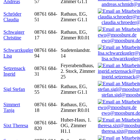
Andreas
57
Zimmer G1.1
andreas.schmidt@
Schröder
08761 684-
Rathaus, EG,
Claudia
51
Zimmer G1.1
claudia.schroeder
Schwaiger
08761 684-
Rathaus, EG,
Christine
17
Zimmer R0.01
ewo@moosburg.d
Schwarzkugler
08761 684-
Sudetenlandstr.
Lisa
94
14
lisa.schwarzkugle
Feyerabendhaus,
Setzensack
08761 684-
2. Stock, Zimmer
Ingrid
31
25
ingrid.setzensack
08761 684-
Rathaus, EG,
Sigl Stefan
55
Zimmer G1.1
stefan.sigl@moosb
Simmert
08761 684-
Rathaus, EG,
Tanja
18
Zimmer R0.01
ewo@moosburg.d
Huber-Haus, 1.
08761 684-
Sixt Theresa
OG, Zimmer
820
H1.1
theresa.sixt@moos