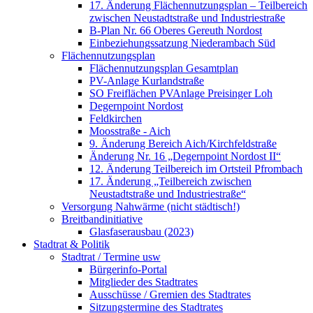
17. Änderung Flächennutzungsplan – Teilbereich
zwischen Neustadtstraße und Industriestraße
B-Plan Nr. 66 Oberes Gereuth Nordost
Einbeziehungssatzung Niederambach Süd
Flächennutzungsplan
Flächennutzungsplan Gesamtplan
PV-Anlage Kurlandstraße
SO Freiflächen PV­Anlage Preisinger Loh
Degernpoint Nordost
Feldkirchen
Moosstraße - Aich
9. Änderung Bereich Aich/Kirchfeldstraße
Änderung Nr. 16 „Degernpoint Nordost II“
12. Änderung Teilbereich im Ortsteil Pfrombach
17. Änderung „Teilbereich zwischen
Neustadtstraße und Industriestraße“
Versorgung Nahwärme (nicht städtisch!)
Breitbandinitiative
Glasfaserausbau (2023)
Stadtrat & Politik
Stadtrat / Termine usw
Bürgerinfo-Portal
Mitglieder des Stadtrates
Ausschüsse / Gremien des Stadtrates
Sitzungstermine des Stadtrates