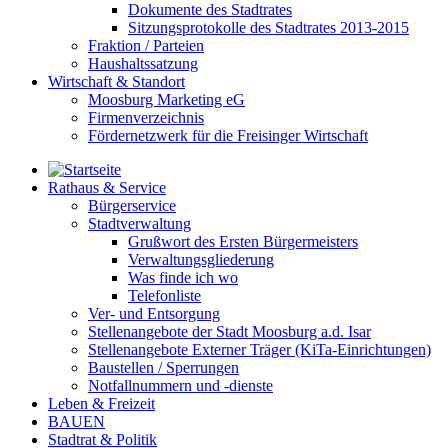
Dokumente des Stadtrates
Sitzungsprotokolle des Stadtrates 2013-2015
Fraktion / Parteien
Haushaltssatzung
Wirtschaft & Standort
Moosburg Marketing eG
Firmenverzeichnis
Fördernetzwerk für die Freisinger Wirtschaft
Rathaus & Service
Bürgerservice
Stadtverwaltung
Grußwort des Ersten Bürgermeisters
Verwaltungsgliederung
Was finde ich wo
Telefonliste
Ver- und Entsorgung
Stellenangebote der Stadt Moosburg a.d. Isar
Stellenangebote Externer Träger (KiTa-Einrichtungen)
Baustellen / Sperrungen
Notfallnummern und -dienste
Leben & Freizeit
BAUEN
Stadtrat & Politik