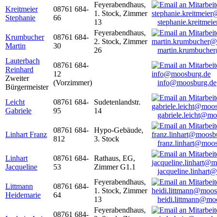
Feyerabendhaus,
Kreitmeier
08761 684-
1. Stock, Zimmer
Stephanie
66
13
stephanie.kreitme
Feyerabendhaus,
Krumbucher
08761 684-
2. Stock, Zimmer
Martin
30
26
martin.krumbuche
Lauterbach
08761 684-
Reinhard
12
Zweiter
(Vorzimmer)
info@moosburg.de
Bürgermeister
Leicht
08761 684-
Sudetenlandstr.
Gabriele
95
14
gabriele.leicht@m
08761 684-
Hypo-Gebäude,
Linhart Franz
812
3. Stock
franz.linhart@moo
Linhart
08761 684-
Rathaus, EG,
Jacqueline
53
Zimmer G1.1
jacqueline.linhart
Feyerabendhaus,
Littmann
08761 684-
1. Stock, Zimmer
Heidemarie
64
13
heidi.littmann@mo
Feyerabendhaus,
08761 684-