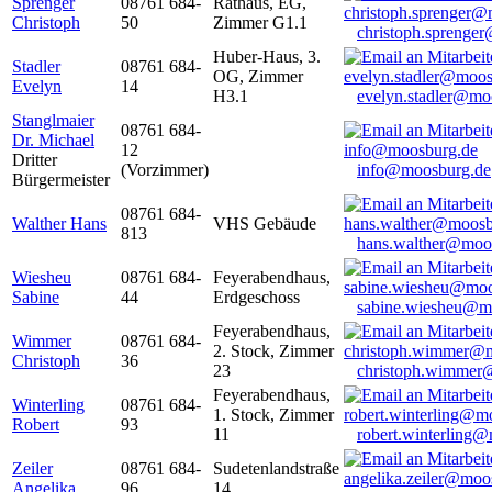
Sprenger
08761 684-
Rathaus, EG,
Christoph
50
Zimmer G1.1
christoph.sprenge
Huber-Haus, 3.
Stadler
08761 684-
OG, Zimmer
Evelyn
14
H3.1
evelyn.stadler@mo
Stanglmaier
08761 684-
Dr. Michael
12
Dritter
(Vorzimmer)
info@moosburg.de
Bürgermeister
08761 684-
Walther Hans
VHS Gebäude
813
hans.walther@moo
Wiesheu
08761 684-
Feyerabendhaus,
Sabine
44
Erdgeschoss
sabine.wiesheu@m
Feyerabendhaus,
Wimmer
08761 684-
2. Stock, Zimmer
Christoph
36
23
christoph.wimmer
Feyerabendhaus,
Winterling
08761 684-
1. Stock, Zimmer
Robert
93
11
robert.winterling
Zeiler
08761 684-
Sudetenlandstraße
Angelika
96
14