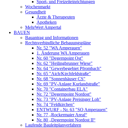
Sport- und Freizeiteinrichtungen
Wochenmarkt
Gesundheit
Ärzte & Therapeuten
Apotheken
MehrWert Ampertal
BAUEN
Bauantrag und Informationen
Rechtsverbindliche Bebauungspläne
Nr. 52 "WA Amperauen"
1. Änderung WA Amperauen
Nr. 60 "Degernpoint Ost"
Nr. 62 "Heilingbrunner Wiese"
Nr. 64 "Gewerbegebiet Pfrombach"
Nr. 65 "Aich/Kirchfeldstraße"
Nr. 68 "Sonnenhäuser CS"
Nr. 69 "PV-Anlage Kurlandstraße"
Nr. 70 "Containerbau ELA"
Nr. 72 "Degernpoint Nordost"
Nr. 73 "PV-Anlage Preisinger Loh"
Nr. 74 "Feldkirchen"
ENTWURF - Nr. 63 "SO Amperauen"
Nr. 77 „Rockermaier Areal“
Nr. 80 „Degernpoint Nordost II“
Laufende Bauleitplanverfahren