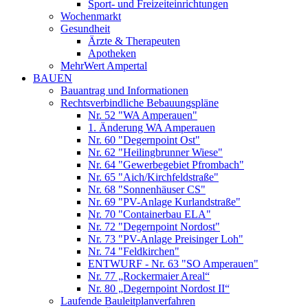
Sport- und Freizeiteinrichtungen
Wochenmarkt
Gesundheit
Ärzte & Therapeuten
Apotheken
MehrWert Ampertal
BAUEN
Bauantrag und Informationen
Rechtsverbindliche Bebauungspläne
Nr. 52 "WA Amperauen"
1. Änderung WA Amperauen
Nr. 60 "Degernpoint Ost"
Nr. 62 "Heilingbrunner Wiese"
Nr. 64 "Gewerbegebiet Pfrombach"
Nr. 65 "Aich/Kirchfeldstraße"
Nr. 68 "Sonnenhäuser CS"
Nr. 69 "PV-Anlage Kurlandstraße"
Nr. 70 "Containerbau ELA"
Nr. 72 "Degernpoint Nordost"
Nr. 73 "PV-Anlage Preisinger Loh"
Nr. 74 "Feldkirchen"
ENTWURF - Nr. 63 "SO Amperauen"
Nr. 77 „Rockermaier Areal“
Nr. 80 „Degernpoint Nordost II“
Laufende Bauleitplanverfahren