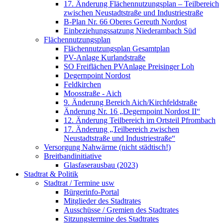
17. Änderung Flächennutzungsplan – Teilbereich
zwischen Neustadtstraße und Industriestraße
B-Plan Nr. 66 Oberes Gereuth Nordost
Einbeziehungssatzung Niederambach Süd
Flächennutzungsplan
Flächennutzungsplan Gesamtplan
PV-Anlage Kurlandstraße
SO Freiflächen PV­Anlage Preisinger Loh
Degernpoint Nordost
Feldkirchen
Moosstraße - Aich
9. Änderung Bereich Aich/Kirchfeldstraße
Änderung Nr. 16 „Degernpoint Nordost II“
12. Änderung Teilbereich im Ortsteil Pfrombach
17. Änderung „Teilbereich zwischen
Neustadtstraße und Industriestraße“
Versorgung Nahwärme (nicht städtisch!)
Breitbandinitiative
Glasfaserausbau (2023)
Stadtrat & Politik
Stadtrat / Termine usw
Bürgerinfo-Portal
Mitglieder des Stadtrates
Ausschüsse / Gremien des Stadtrates
Sitzungstermine des Stadtrates