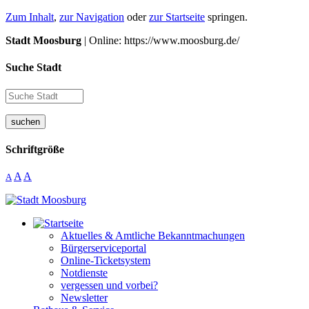
Zum Inhalt
,
zur Navigation
oder
zur Startseite
springen.
Stadt Moosburg
| Online: https://www.moosburg.de/
Suche Stadt
suchen
Schriftgröße
A
A
A
Aktuelles & Amtliche Bekanntmachungen
Bürgerserviceportal
Online-Ticketsystem
Notdienste
vergessen und vorbei?
Newsletter