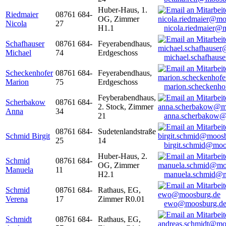
Huber-Haus, 1.
Riedmaier
08761 684-
OG, Zimmer
Nicola
27
H1.1
nicola.riedmaier@
Schafhauser
08761 684-
Feyerabendhaus,
Michael
74
Erdgeschoss
michael.schafhaus
Scheckenhofer
08761 684-
Feyerabendhaus,
Marion
75
Erdgeschoss
marion.scheckenh
Feyberabendhaus,
Scherbakow
08761 684-
2. Stock, Zimmer
Anna
34
21
anna.scherbakow@
08761 684-
Sudetenlandstraße
Schmid Birgit
25
14
birgit.schmid@moo
Huber-Haus, 2.
Schmid
08761 684-
OG, Zimmer
Manuela
11
H2.1
manuela.schmid@m
Schmid
08761 684-
Rathaus, EG,
Verena
17
Zimmer R0.01
ewo@moosburg.d
Schmidt
08761 684-
Rathaus, EG,