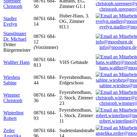
Sprenger
08761 684-
Rathaus, EG,
Christoph
50
Zimmer G1.1
christoph.sprenge
Huber-Haus, 3.
Stadler
08761 684-
OG, Zimmer
Evelyn
14
H3.1
evelyn.stadler@mo
Stanglmaier
08761 684-
Dr. Michael
12
Dritter
(Vorzimmer)
info@moosburg.de
Bürgermeister
08761 684-
Walther Hans
VHS Gebäude
813
hans.walther@moo
Wiesheu
08761 684-
Feyerabendhaus,
Sabine
44
Erdgeschoss
sabine.wiesheu@m
Feyerabendhaus,
Wimmer
08761 684-
2. Stock, Zimmer
Christoph
36
23
christoph.wimmer
Feyerabendhaus,
Winterling
08761 684-
1. Stock, Zimmer
Robert
93
11
robert.winterling
Zeiler
08761 684-
Sudetenlandstraße
Angelika
96
14