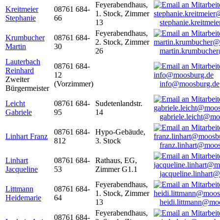
Feyerabendhaus,
Kreitmeier
08761 684-
1. Stock, Zimmer
Stephanie
66
13
stephanie.kreitme
Feyerabendhaus,
Krumbucher
08761 684-
2. Stock, Zimmer
Martin
30
26
martin.krumbuche
Lauterbach
08761 684-
Reinhard
12
Zweiter
(Vorzimmer)
info@moosburg.de
Bürgermeister
Leicht
08761 684-
Sudetenlandstr.
Gabriele
95
14
gabriele.leicht@m
08761 684-
Hypo-Gebäude,
Linhart Franz
812
3. Stock
franz.linhart@moo
Linhart
08761 684-
Rathaus, EG,
Jacqueline
53
Zimmer G1.1
jacqueline.linhart
Feyerabendhaus,
Littmann
08761 684-
1. Stock, Zimmer
Heidemarie
64
13
heidi.littmann@mo
Feyerabendhaus,
08761 684-