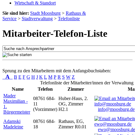
Wirtschaft & Standort
Sie sind hier:
Stadt Moosburg
>
Rathaus &
Service
>
Stadtverwaltung
>
Telefonliste
Mitarbeiter-Telefon-Liste
Sprung zu den Mitarbeitern mit dem Anfangsbuchstaben:
A
B
E
F
G
H
J
K
L
M
P
R
S
W
Z
Telefonliste der Mitarbeiter/innen der Verwaltung
Name
Telefon
Zimmer
Mai
Mader
08761 684-
Huber-Haus, 2.
Maximilian -
11
OG, Zimmer
1.
(Vorzimmer)
H2.1
info@moosburg.de
Bürgermeister
Adamski
08761 684-
Rathaus, EG,
Madeleine
18
Zimmer R0.01
ewo@moosburg.d