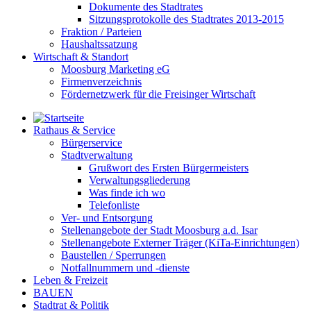
Dokumente des Stadtrates
Sitzungsprotokolle des Stadtrates 2013-2015
Fraktion / Parteien
Haushaltssatzung
Wirtschaft & Standort
Moosburg Marketing eG
Firmenverzeichnis
Fördernetzwerk für die Freisinger Wirtschaft
Rathaus & Service
Bürgerservice
Stadtverwaltung
Grußwort des Ersten Bürgermeisters
Verwaltungsgliederung
Was finde ich wo
Telefonliste
Ver- und Entsorgung
Stellenangebote der Stadt Moosburg a.d. Isar
Stellenangebote Externer Träger (KiTa-Einrichtungen)
Baustellen / Sperrungen
Notfallnummern und -dienste
Leben & Freizeit
BAUEN
Stadtrat & Politik