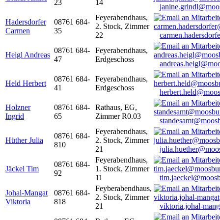
23
14
janine.grindl@moo
Feyerabendhaus,
Hadersdorfer
08761 684-
2. Stock, Zimmer
Carmen
35
22
carmen.hadersdor
08761 684-
Feyerabendhaus,
Heigl Andreas
47
Erdgeschoss
andreas.heigl@moo
08761 684-
Feyerabendhaus,
Held Herbert
41
Erdgeschoss
herbert.held@moos
Holzner
08761 684-
Rathaus, EG,
Ingrid
65
Zimmer R0.03
standesamt@moosb
Feyerabendhaus,
08761 684-
Hüther Julia
2. Stock, Zimmer
810
21
julia.huether@moo
Feyerabendhaus,
08761 684-
Jäckel Tim
1. Stock, Zimmer
92
11
tim.jaeckel@moosb
Feyberabendhaus,
Johal-Mangat
08761 684-
2. Stock, Zimmer
Viktoria
818
21
viktoria.johal-ma