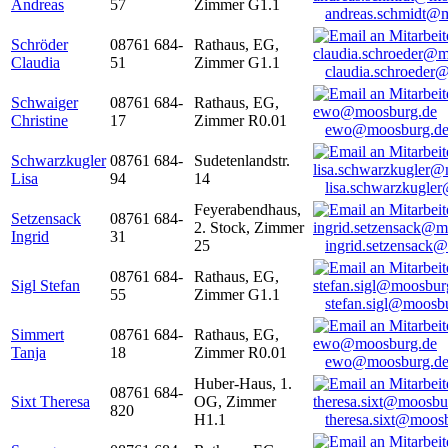
Andreas
57
Zimmer G1.1
andreas.schmidt@
Schröder
08761 684-
Rathaus, EG,
Claudia
51
Zimmer G1.1
claudia.schroeder
Schwaiger
08761 684-
Rathaus, EG,
Christine
17
Zimmer R0.01
ewo@moosburg.d
Schwarzkugler
08761 684-
Sudetenlandstr.
Lisa
94
14
lisa.schwarzkugle
Feyerabendhaus,
Setzensack
08761 684-
2. Stock, Zimmer
Ingrid
31
25
ingrid.setzensack
08761 684-
Rathaus, EG,
Sigl Stefan
55
Zimmer G1.1
stefan.sigl@moosb
Simmert
08761 684-
Rathaus, EG,
Tanja
18
Zimmer R0.01
ewo@moosburg.d
Huber-Haus, 1.
08761 684-
Sixt Theresa
OG, Zimmer
820
H1.1
theresa.sixt@moos