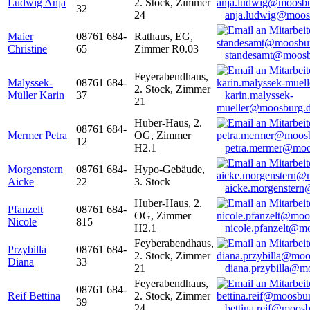
Ludwig Anja
2. Stock, Zimmer
32
24
anja.ludwig@moos
Maier
08761 684-
Rathaus, EG,
Christine
65
Zimmer R0.03
standesamt@moosb
Feyerabendhaus,
Malyssek-
08761 684-
2. Stock, Zimmer
Müller Karin
37
karin.malyssek-
21
mueller@moosburg.
Huber-Haus, 2.
08761 684-
Mermer Petra
OG, Zimmer
12
H2.1
petra.mermer@moo
Morgenstern
08761 684-
Hypo-Gebäude,
Aicke
22
3. Stock
aicke.morgenster
Huber-Haus, 2.
Pfanzelt
08761 684-
OG, Zimmer
Nicole
815
H2.1
nicole.pfanzelt@m
Feyberabendhaus,
Przybilla
08761 684-
2. Stock, Zimmer
Diana
33
21
diana.przybilla@m
Feyerabendhaus,
08761 684-
Reif Bettina
2. Stock, Zimmer
39
24
bettina.reif@moosb