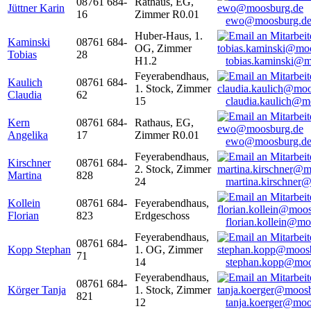
08761 684-
Rathaus, EG,
Jüttner Karin
16
Zimmer R0.01
ewo@moosburg.d
Huber-Haus, 1.
Kaminski
08761 684-
OG, Zimmer
Tobias
28
H1.2
tobias.kaminski@m
Feyerabendhaus,
Kaulich
08761 684-
1. Stock, Zimmer
Claudia
62
15
claudia.kaulich@m
Kern
08761 684-
Rathaus, EG,
Angelika
17
Zimmer R0.01
ewo@moosburg.d
Feyerabendhaus,
Kirschner
08761 684-
2. Stock, Zimmer
Martina
828
24
martina.kirschner
Kollein
08761 684-
Feyerabendhaus,
Florian
823
Erdgeschoss
florian.kollein@m
Feyerabendhaus,
08761 684-
Kopp Stephan
1. OG, Zimmer
71
14
stephan.kopp@moo
Feyerabendhaus,
08761 684-
Körger Tanja
1. Stock, Zimmer
821
12
tanja.koerger@moo