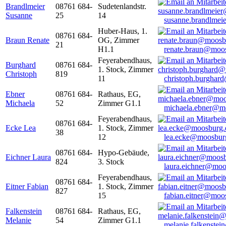
Brandlmeier
08761 684-
Sudetenlandstr.
Susanne
25
14
susanne.brandlme
Huber-Haus, 1.
08761 684-
Braun Renate
OG, Zimmer
21
H1.1
renate.braun@moo
Feyerabendhaus,
Burghard
08761 684-
1. Stock, Zimmer
Christoph
819
11
christoph.burghar
Ebner
08761 684-
Rathaus, EG,
Michaela
52
Zimmer G1.1
michaela.ebner@m
Feyerabendhaus,
08761 684-
Ecke Lea
1. Stock, Zimmer
38
12
lea.ecke@moosbur
08761 684-
Hypo-Gebäude,
Eichner Laura
824
3. Stock
laura.eichner@moo
Feyerabendhaus,
08761 684-
Eitner Fabian
1. Stock, Zimmer
827
15
fabian.eitner@moo
Falkenstein
08761 684-
Rathaus, EG,
Melanie
54
Zimmer G1.1
melanie.falkenste