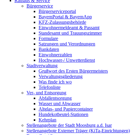
Rathaus & Service
Bürgerservice
Bürgerserviceportal
BayernPortal & BayernApp
KFZ-Zulassungsbehörde
Einwohnermeldeamt & Passamt
Standesamt und Trauungszimmer
Formulare
Satzungen und Verordnungen
Bankdaten
Einwohnerzahlen
Hochwasser-/ Unwetterdienst
Stadtverwaltung
Grußwort des Ersten Bürgermeisters
Verwaltungsgliederung
Was finde ich wo
Telefonliste
Ver- und Entsorgung
Abfallentsorgung
Wasser und Abwasser
Altglas- und Papiercontainer
Hundekotbeutel-Stationen
Kehrplan
Stellenangebote der Stadt Moosburg a.d. Isar
Stellenangebote Externer Träger (KiTa-Einrichtungen)