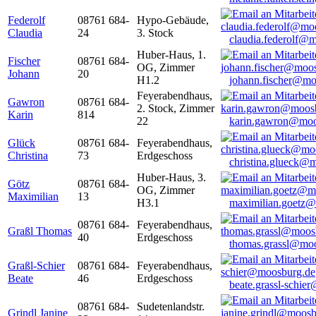
Federolf
08761 684-
Hypo-Gebäude,
Claudia
24
3. Stock
claudia.federolf@
Huber-Haus, 1.
Fischer
08761 684-
OG, Zimmer
Johann
20
H1.2
johann.fischer@mo
Feyerabendhaus,
Gawron
08761 684-
2. Stock, Zimmer
Karin
814
22
karin.gawron@moo
Glück
08761 684-
Feyerabendhaus,
Christina
73
Erdgeschoss
christina.glueck@
Huber-Haus, 3.
Götz
08761 684-
OG, Zimmer
Maximilian
13
H3.1
maximilian.goetz
08761 684-
Feyerabendhaus,
Graßl Thomas
40
Erdgeschoss
thomas.grassl@mo
Graßl-Schier
08761 684-
Feyerabendhaus,
Beate
46
Erdgeschoss
beate.grassl-schi
08761 684-
Sudetenlandstr.
Grindl Janine