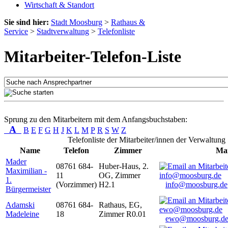
Wirtschaft & Standort
Sie sind hier:
Stadt Moosburg
>
Rathaus &
Service
>
Stadtverwaltung
>
Telefonliste
Mitarbeiter-Telefon-Liste
Sprung zu den Mitarbeitern mit dem Anfangsbuchstaben:
A
B
E
F
G
H
J
K
L
M
P
R
S
W
Z
Telefonliste der Mitarbeiter/innen der Verwaltung
Name
Telefon
Zimmer
Mai
Mader
08761 684-
Huber-Haus, 2.
Maximilian -
11
OG, Zimmer
1.
(Vorzimmer)
H2.1
info@moosburg.de
Bürgermeister
Adamski
08761 684-
Rathaus, EG,
Madeleine
18
Zimmer R0.01
ewo@moosburg.d