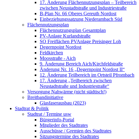
17. Änderung Flächennutzungsplan – Teilbereich
zwischen Neustadtstraße und Industriestraße
B-Plan Nr. 66 Oberes Gereuth Nordost
Einbeziehungssatzung Niederambach Süd
Flächennutzungsplan
Flächennutzungsplan Gesamtplan
PV-Anlage Kurlandstraße
SO Freiflächen PV­Anlage Preisinger Loh
Degernpoint Nordost
Feldkirchen
Moosstraße - Aich
9. Änderung Bereich Aich/Kirchfeldstraße
Änderung Nr. 16 „Degernpoint Nordost II“
12. Änderung Teilbereich im Ortsteil Pfrombach
17. Änderung „Teilbereich zwischen
Neustadtstraße und Industriestraße“
Versorgung Nahwärme (nicht städtisch!)
Breitbandinitiative
Glasfaserausbau (2023)
Stadtrat & Politik
Stadtrat / Termine usw
Bürgerinfo-Portal
Mitglieder des Stadtrates
Ausschüsse / Gremien des Stadtrates
Sitzungstermine des Stadtrates