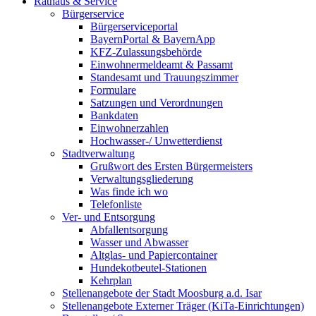
Rathaus & Service
Bürgerservice
Bürgerserviceportal
BayernPortal & BayernApp
KFZ-Zulassungsbehörde
Einwohnermeldeamt & Passamt
Standesamt und Trauungszimmer
Formulare
Satzungen und Verordnungen
Bankdaten
Einwohnerzahlen
Hochwasser-/ Unwetterdienst
Stadtverwaltung
Grußwort des Ersten Bürgermeisters
Verwaltungsgliederung
Was finde ich wo
Telefonliste
Ver- und Entsorgung
Abfallentsorgung
Wasser und Abwasser
Altglas- und Papiercontainer
Hundekotbeutel-Stationen
Kehrplan
Stellenangebote der Stadt Moosburg a.d. Isar
Stellenangebote Externer Träger (KiTa-Einrichtungen)