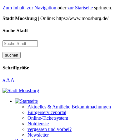
Zum Inhalt
,
zur Navigation
oder
zur Startseite
springen.
Stadt Moosburg
| Online: https://www.moosburg.de/
Suche Stadt
suchen
Schriftgröße
A
A
A
Aktuelles & Amtliche Bekanntmachungen
Bürgerserviceportal
Online-Ticketsystem
Notdienste
vergessen und vorbei?
Newsletter