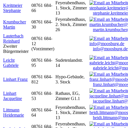
Feyerabendhaus,
Kreitmeier
08761 684-
1. Stock, Zimmer
Stephanie
66
13
stephanie.kreitme
Feyerabendhaus,
Krumbucher
08761 684-
2. Stock, Zimmer
Martin
30
26
martin.krumbuche
Lauterbach
08761 684-
Reinhard
12
Zweiter
(Vorzimmer)
info@moosburg.de
Bürgermeister
Leicht
08761 684-
Sudetenlandstr.
Gabriele
95
14
gabriele.leicht@m
08761 684-
Hypo-Gebäude,
Linhart Franz
812
3. Stock
franz.linhart@moo
Linhart
08761 684-
Rathaus, EG,
Jacqueline
53
Zimmer G1.1
jacqueline.linhart
Feyerabendhaus,
Littmann
08761 684-
1. Stock, Zimmer
Heidemarie
64
13
heidi.littmann@mo
Feyerabendhaus,
08761 684-