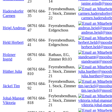
23
14
janine.grindl@moo
Feyerabendhaus,
Hadersdorfer
08761 684-
2. Stock, Zimmer
Carmen
35
22
carmen.hadersdor
08761 684-
Feyerabendhaus,
Heigl Andreas
47
Erdgeschoss
andreas.heigl@moo
08761 684-
Feyerabendhaus,
Held Herbert
41
Erdgeschoss
herbert.held@moos
Holzner
08761 684-
Rathaus, EG,
Ingrid
65
Zimmer R0.03
standesamt@moosb
Feyerabendhaus,
08761 684-
Hüther Julia
2. Stock, Zimmer
810
21
julia.huether@moo
Feyerabendhaus,
08761 684-
Jäckel Tim
1. Stock, Zimmer
92
11
tim.jaeckel@moosb
Feyberabendhaus,
Johal-Mangat
08761 684-
2. Stock, Zimmer
Viktoria
818
21
viktoria.johal-ma