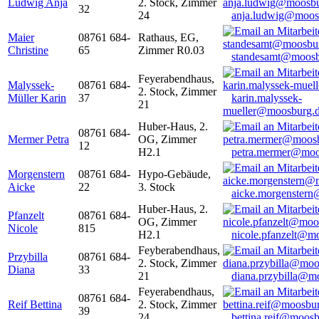
Ludwig Anja
2. Stock, Zimmer
32
24
anja.ludwig@moos
Maier
08761 684-
Rathaus, EG,
Christine
65
Zimmer R0.03
standesamt@moosb
Feyerabendhaus,
Malyssek-
08761 684-
2. Stock, Zimmer
Müller Karin
37
karin.malyssek-
21
mueller@moosburg.
Huber-Haus, 2.
08761 684-
Mermer Petra
OG, Zimmer
12
H2.1
petra.mermer@moo
Morgenstern
08761 684-
Hypo-Gebäude,
Aicke
22
3. Stock
aicke.morgenster
Huber-Haus, 2.
Pfanzelt
08761 684-
OG, Zimmer
Nicole
815
H2.1
nicole.pfanzelt@m
Feyberabendhaus,
Przybilla
08761 684-
2. Stock, Zimmer
Diana
33
21
diana.przybilla@m
Feyerabendhaus,
08761 684-
Reif Bettina
2. Stock, Zimmer
39
24
bettina.reif@moosb