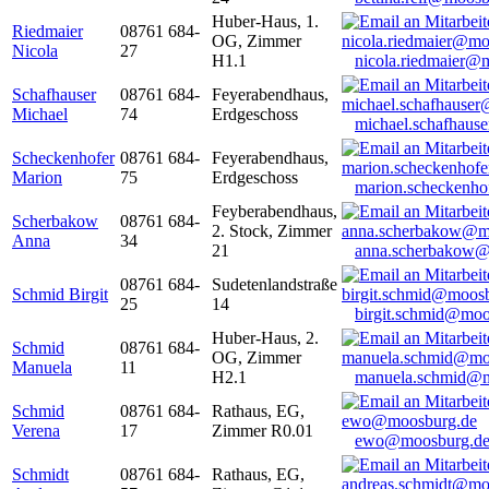
Huber-Haus, 1.
Riedmaier
08761 684-
OG, Zimmer
Nicola
27
H1.1
nicola.riedmaier@
Schafhauser
08761 684-
Feyerabendhaus,
Michael
74
Erdgeschoss
michael.schafhaus
Scheckenhofer
08761 684-
Feyerabendhaus,
Marion
75
Erdgeschoss
marion.scheckenh
Feyberabendhaus,
Scherbakow
08761 684-
2. Stock, Zimmer
Anna
34
21
anna.scherbakow@
08761 684-
Sudetenlandstraße
Schmid Birgit
25
14
birgit.schmid@moo
Huber-Haus, 2.
Schmid
08761 684-
OG, Zimmer
Manuela
11
H2.1
manuela.schmid@m
Schmid
08761 684-
Rathaus, EG,
Verena
17
Zimmer R0.01
ewo@moosburg.d
Schmidt
08761 684-
Rathaus, EG,