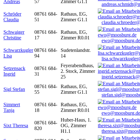
Andreas
57
Zimmer G1.1
andreas.schmidt@
Schröder
08761 684-
Rathaus, EG,
Claudia
51
Zimmer G1.1
claudia.schroeder
Schwaiger
08761 684-
Rathaus, EG,
Christine
17
Zimmer R0.01
ewo@moosburg.d
Schwarzkugler
08761 684-
Sudetenlandstr.
Lisa
94
14
lisa.schwarzkugle
Feyerabendhaus,
Setzensack
08761 684-
2. Stock, Zimmer
Ingrid
31
25
ingrid.setzensack
08761 684-
Rathaus, EG,
Sigl Stefan
55
Zimmer G1.1
stefan.sigl@moosb
Simmert
08761 684-
Rathaus, EG,
Tanja
18
Zimmer R0.01
ewo@moosburg.d
Huber-Haus, 1.
08761 684-
Sixt Theresa
OG, Zimmer
820
H1.1
theresa.sixt@moos