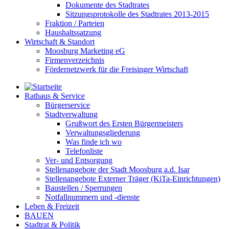
Dokumente des Stadtrates
Sitzungsprotokolle des Stadtrates 2013-2015
Fraktion / Parteien
Haushaltssatzung
Wirtschaft & Standort
Moosburg Marketing eG
Firmenverzeichnis
Fördernetzwerk für die Freisinger Wirtschaft
Rathaus & Service
Bürgerservice
Stadtverwaltung
Grußwort des Ersten Bürgermeisters
Verwaltungsgliederung
Was finde ich wo
Telefonliste
Ver- und Entsorgung
Stellenangebote der Stadt Moosburg a.d. Isar
Stellenangebote Externer Träger (KiTa-Einrichtungen)
Baustellen / Sperrungen
Notfallnummern und -dienste
Leben & Freizeit
BAUEN
Stadtrat & Politik