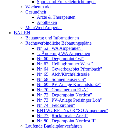
Sport- und Freizeiteinrichtungen
Wochenmarkt
Gesundheit
Ärzte & Therapeuten
Apotheken
MehrWert Ampertal
BAUEN
Bauantrag und Informationen
Rechtsverbindliche Bebauungspläne
Nr. 52 "WA Amperauen"
1. Änderung WA Amperauen
Nr. 60 "Degernpoint Ost"
Nr. 62 "Heilingbrunner Wiese"
Nr. 64 "Gewerbegebiet Pfrombach"
Nr. 65 "Aich/Kirchfeldstraße"
Nr. 68 "Sonnenhäuser CS"
Nr. 69 "PV-Anlage Kurlandstraße"
Nr. 70 "Containerbau ELA"
Nr. 72 "Degernpoint Nordost"
Nr. 73 "PV-Anlage Preisinger Loh"
Nr. 74 "Feldkirchen"
ENTWURF - Nr. 63 "SO Amperauen"
Nr. 77 „Rockermaier Areal“
Nr. 80 „Degernpoint Nordost II“
Laufende Bauleitplanverfahren