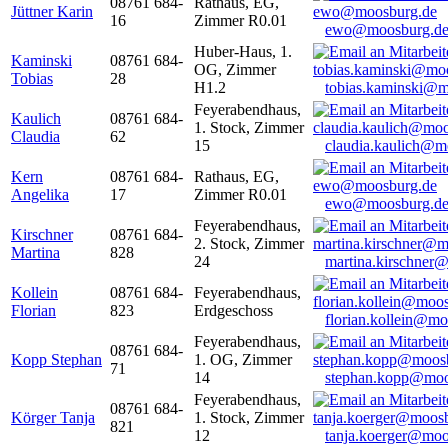
08761 684-
Rathaus, EG,
Jüttner Karin
16
Zimmer R0.01
ewo@moosburg.d
Huber-Haus, 1.
Kaminski
08761 684-
OG, Zimmer
Tobias
28
H1.2
tobias.kaminski@m
Feyerabendhaus,
Kaulich
08761 684-
1. Stock, Zimmer
Claudia
62
15
claudia.kaulich@m
Kern
08761 684-
Rathaus, EG,
Angelika
17
Zimmer R0.01
ewo@moosburg.d
Feyerabendhaus,
Kirschner
08761 684-
2. Stock, Zimmer
Martina
828
24
martina.kirschner
Kollein
08761 684-
Feyerabendhaus,
Florian
823
Erdgeschoss
florian.kollein@m
Feyerabendhaus,
08761 684-
Kopp Stephan
1. OG, Zimmer
71
14
stephan.kopp@moo
Feyerabendhaus,
08761 684-
Körger Tanja
1. Stock, Zimmer
821
12
tanja.koerger@moo