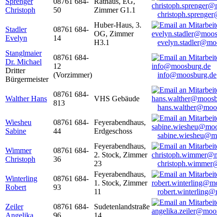
Sprenger
08761 684-
Rathaus, EG,
Christoph
50
Zimmer G1.1
christoph.sprenge
Huber-Haus, 3.
Stadler
08761 684-
OG, Zimmer
Evelyn
14
H3.1
evelyn.stadler@mo
Stanglmaier
08761 684-
Dr. Michael
12
Dritter
(Vorzimmer)
info@moosburg.de
Bürgermeister
08761 684-
Walther Hans
VHS Gebäude
813
hans.walther@moo
Wiesheu
08761 684-
Feyerabendhaus,
Sabine
44
Erdgeschoss
sabine.wiesheu@m
Feyerabendhaus,
Wimmer
08761 684-
2. Stock, Zimmer
Christoph
36
23
christoph.wimmer
Feyerabendhaus,
Winterling
08761 684-
1. Stock, Zimmer
Robert
93
11
robert.winterling
Zeiler
08761 684-
Sudetenlandstraße
Angelika
96
14