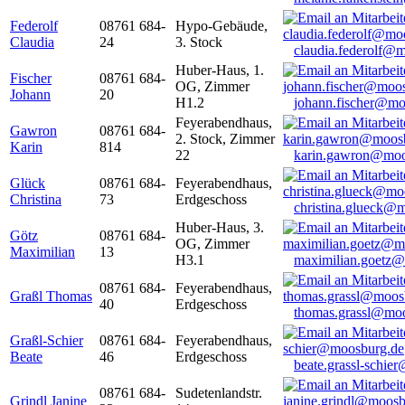
Federolf
08761 684-
Hypo-Gebäude,
Claudia
24
3. Stock
claudia.federolf@
Huber-Haus, 1.
Fischer
08761 684-
OG, Zimmer
Johann
20
H1.2
johann.fischer@mo
Feyerabendhaus,
Gawron
08761 684-
2. Stock, Zimmer
Karin
814
22
karin.gawron@moo
Glück
08761 684-
Feyerabendhaus,
Christina
73
Erdgeschoss
christina.glueck@
Huber-Haus, 3.
Götz
08761 684-
OG, Zimmer
Maximilian
13
H3.1
maximilian.goetz
08761 684-
Feyerabendhaus,
Graßl Thomas
40
Erdgeschoss
thomas.grassl@mo
Graßl-Schier
08761 684-
Feyerabendhaus,
Beate
46
Erdgeschoss
beate.grassl-schi
08761 684-
Sudetenlandstr.
Grindl Janine