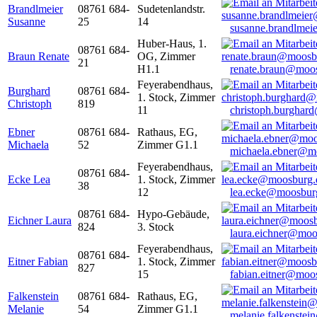
Brandlmeier
08761 684-
Sudetenlandstr.
Susanne
25
14
susanne.brandlme
Huber-Haus, 1.
08761 684-
Braun Renate
OG, Zimmer
21
H1.1
renate.braun@moo
Feyerabendhaus,
Burghard
08761 684-
1. Stock, Zimmer
Christoph
819
11
christoph.burghar
Ebner
08761 684-
Rathaus, EG,
Michaela
52
Zimmer G1.1
michaela.ebner@m
Feyerabendhaus,
08761 684-
Ecke Lea
1. Stock, Zimmer
38
12
lea.ecke@moosbur
08761 684-
Hypo-Gebäude,
Eichner Laura
824
3. Stock
laura.eichner@moo
Feyerabendhaus,
08761 684-
Eitner Fabian
1. Stock, Zimmer
827
15
fabian.eitner@moo
Falkenstein
08761 684-
Rathaus, EG,
Melanie
54
Zimmer G1.1
melanie.falkenste