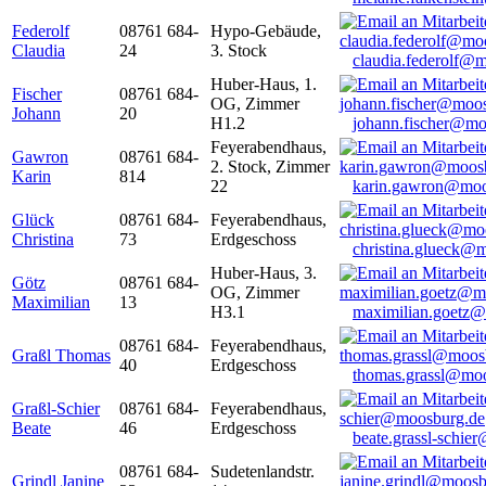
Federolf
08761 684-
Hypo-Gebäude,
Claudia
24
3. Stock
claudia.federolf@
Huber-Haus, 1.
Fischer
08761 684-
OG, Zimmer
Johann
20
H1.2
johann.fischer@mo
Feyerabendhaus,
Gawron
08761 684-
2. Stock, Zimmer
Karin
814
22
karin.gawron@moo
Glück
08761 684-
Feyerabendhaus,
Christina
73
Erdgeschoss
christina.glueck@
Huber-Haus, 3.
Götz
08761 684-
OG, Zimmer
Maximilian
13
H3.1
maximilian.goetz
08761 684-
Feyerabendhaus,
Graßl Thomas
40
Erdgeschoss
thomas.grassl@mo
Graßl-Schier
08761 684-
Feyerabendhaus,
Beate
46
Erdgeschoss
beate.grassl-schi
08761 684-
Sudetenlandstr.
Grindl Janine