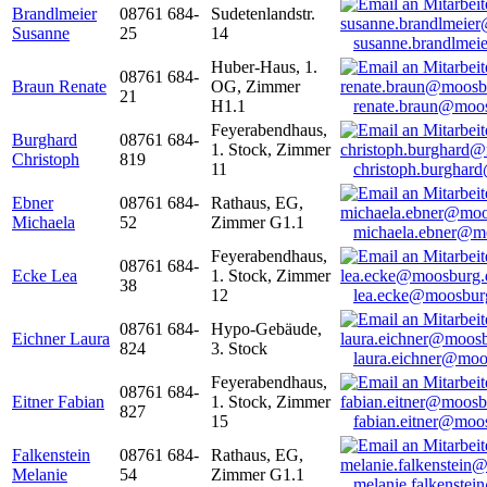
Brandlmeier
08761 684-
Sudetenlandstr.
Susanne
25
14
susanne.brandlme
Huber-Haus, 1.
08761 684-
Braun Renate
OG, Zimmer
21
H1.1
renate.braun@moo
Feyerabendhaus,
Burghard
08761 684-
1. Stock, Zimmer
Christoph
819
11
christoph.burghar
Ebner
08761 684-
Rathaus, EG,
Michaela
52
Zimmer G1.1
michaela.ebner@m
Feyerabendhaus,
08761 684-
Ecke Lea
1. Stock, Zimmer
38
12
lea.ecke@moosbur
08761 684-
Hypo-Gebäude,
Eichner Laura
824
3. Stock
laura.eichner@moo
Feyerabendhaus,
08761 684-
Eitner Fabian
1. Stock, Zimmer
827
15
fabian.eitner@moo
Falkenstein
08761 684-
Rathaus, EG,
Melanie
54
Zimmer G1.1
melanie.falkenste