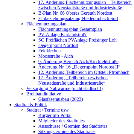
17. Änderung Flächennutzungsplan – Teilbereich
zwischen Neustadtstraße und Industriestraße
B-Plan Nr. 66 Oberes Gereuth Nordost
Einbeziehungssatzung Niederambach Süd
Flächennutzungsplan
Flächennutzungsplan Gesamtplan
PV-Anlage Kurlandstraße
SO Freiflächen PV­Anlage Preisinger Loh
Degernpoint Nordost
Feldkirchen
Moosstraße - Aich
9. Änderung Bereich Aich/Kirchfeldstraße
Änderung Nr. 16 „Degernpoint Nordost II“
12. Änderung Teilbereich im Ortsteil Pfrombach
17. Änderung „Teilbereich zwischen
Neustadtstraße und Industriestraße“
Versorgung Nahwärme (nicht städtisch!)
Breitbandinitiative
Glasfaserausbau (2023)
Stadtrat & Politik
Stadtrat / Termine usw
Bürgerinfo-Portal
Mitglieder des Stadtrates
Ausschüsse / Gremien des Stadtrates
Sitzungstermine des Stadtrates