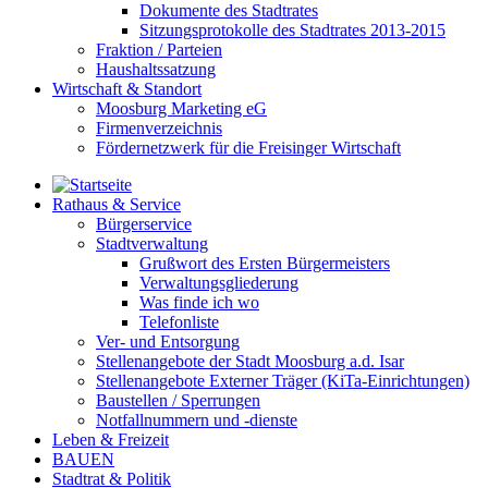
Dokumente des Stadtrates
Sitzungsprotokolle des Stadtrates 2013-2015
Fraktion / Parteien
Haushaltssatzung
Wirtschaft & Standort
Moosburg Marketing eG
Firmenverzeichnis
Fördernetzwerk für die Freisinger Wirtschaft
Rathaus & Service
Bürgerservice
Stadtverwaltung
Grußwort des Ersten Bürgermeisters
Verwaltungsgliederung
Was finde ich wo
Telefonliste
Ver- und Entsorgung
Stellenangebote der Stadt Moosburg a.d. Isar
Stellenangebote Externer Träger (KiTa-Einrichtungen)
Baustellen / Sperrungen
Notfallnummern und -dienste
Leben & Freizeit
BAUEN
Stadtrat & Politik