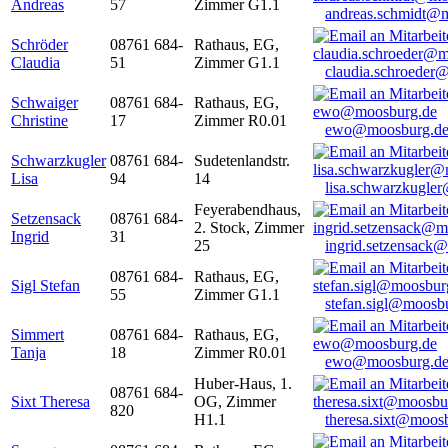
Andreas
57
Zimmer G1.1
andreas.schmidt@
Schröder
08761 684-
Rathaus, EG,
Claudia
51
Zimmer G1.1
claudia.schroeder
Schwaiger
08761 684-
Rathaus, EG,
Christine
17
Zimmer R0.01
ewo@moosburg.d
Schwarzkugler
08761 684-
Sudetenlandstr.
Lisa
94
14
lisa.schwarzkugle
Feyerabendhaus,
Setzensack
08761 684-
2. Stock, Zimmer
Ingrid
31
25
ingrid.setzensack
08761 684-
Rathaus, EG,
Sigl Stefan
55
Zimmer G1.1
stefan.sigl@moosb
Simmert
08761 684-
Rathaus, EG,
Tanja
18
Zimmer R0.01
ewo@moosburg.d
Huber-Haus, 1.
08761 684-
Sixt Theresa
OG, Zimmer
820
H1.1
theresa.sixt@moos