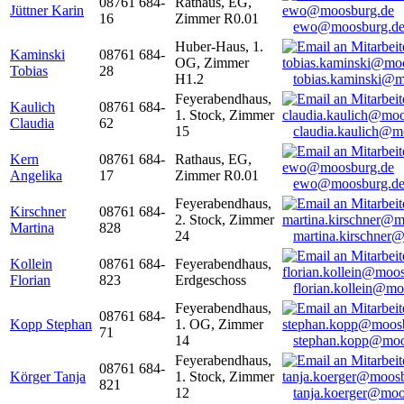
08761 684-
Rathaus, EG,
Jüttner Karin
16
Zimmer R0.01
ewo@moosburg.d
Huber-Haus, 1.
Kaminski
08761 684-
OG, Zimmer
Tobias
28
H1.2
tobias.kaminski@m
Feyerabendhaus,
Kaulich
08761 684-
1. Stock, Zimmer
Claudia
62
15
claudia.kaulich@m
Kern
08761 684-
Rathaus, EG,
Angelika
17
Zimmer R0.01
ewo@moosburg.d
Feyerabendhaus,
Kirschner
08761 684-
2. Stock, Zimmer
Martina
828
24
martina.kirschner
Kollein
08761 684-
Feyerabendhaus,
Florian
823
Erdgeschoss
florian.kollein@m
Feyerabendhaus,
08761 684-
Kopp Stephan
1. OG, Zimmer
71
14
stephan.kopp@moo
Feyerabendhaus,
08761 684-
Körger Tanja
1. Stock, Zimmer
821
12
tanja.koerger@moo