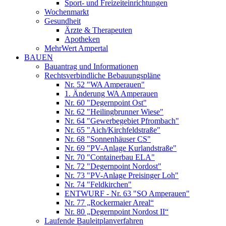
Sport- und Freizeiteinrichtungen
Wochenmarkt
Gesundheit
Ärzte & Therapeuten
Apotheken
MehrWert Ampertal
BAUEN
Bauantrag und Informationen
Rechtsverbindliche Bebauungspläne
Nr. 52 "WA Amperauen"
1. Änderung WA Amperauen
Nr. 60 "Degernpoint Ost"
Nr. 62 "Heilingbrunner Wiese"
Nr. 64 "Gewerbegebiet Pfrombach"
Nr. 65 "Aich/Kirchfeldstraße"
Nr. 68 "Sonnenhäuser CS"
Nr. 69 "PV-Anlage Kurlandstraße"
Nr. 70 "Containerbau ELA"
Nr. 72 "Degernpoint Nordost"
Nr. 73 "PV-Anlage Preisinger Loh"
Nr. 74 "Feldkirchen"
ENTWURF - Nr. 63 "SO Amperauen"
Nr. 77 „Rockermaier Areal“
Nr. 80 „Degernpoint Nordost II“
Laufende Bauleitplanverfahren