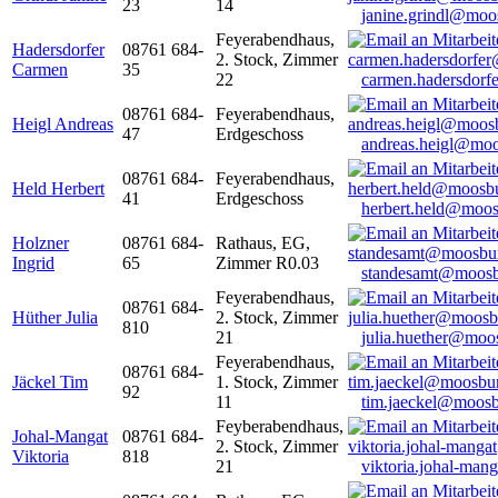
23
14
janine.grindl@moo
Feyerabendhaus,
Hadersdorfer
08761 684-
2. Stock, Zimmer
Carmen
35
22
carmen.hadersdor
08761 684-
Feyerabendhaus,
Heigl Andreas
47
Erdgeschoss
andreas.heigl@moo
08761 684-
Feyerabendhaus,
Held Herbert
41
Erdgeschoss
herbert.held@moos
Holzner
08761 684-
Rathaus, EG,
Ingrid
65
Zimmer R0.03
standesamt@moosb
Feyerabendhaus,
08761 684-
Hüther Julia
2. Stock, Zimmer
810
21
julia.huether@moo
Feyerabendhaus,
08761 684-
Jäckel Tim
1. Stock, Zimmer
92
11
tim.jaeckel@moosb
Feyberabendhaus,
Johal-Mangat
08761 684-
2. Stock, Zimmer
Viktoria
818
21
viktoria.johal-ma