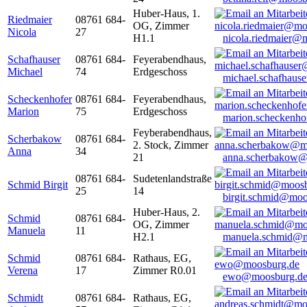
Huber-Haus, 1.
Riedmaier
08761 684-
OG, Zimmer
Nicola
27
H1.1
nicola.riedmaier@
Schafhauser
08761 684-
Feyerabendhaus,
Michael
74
Erdgeschoss
michael.schafhaus
Scheckenhofer
08761 684-
Feyerabendhaus,
Marion
75
Erdgeschoss
marion.scheckenh
Feyberabendhaus,
Scherbakow
08761 684-
2. Stock, Zimmer
Anna
34
21
anna.scherbakow@
08761 684-
Sudetenlandstraße
Schmid Birgit
25
14
birgit.schmid@moo
Huber-Haus, 2.
Schmid
08761 684-
OG, Zimmer
Manuela
11
H2.1
manuela.schmid@m
Schmid
08761 684-
Rathaus, EG,
Verena
17
Zimmer R0.01
ewo@moosburg.d
Schmidt
08761 684-
Rathaus, EG,