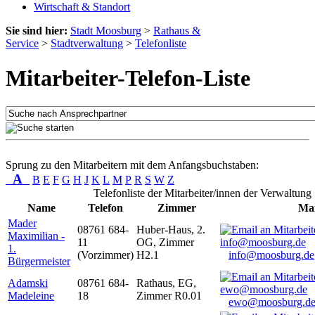
Wirtschaft & Standort
Sie sind hier:
Stadt Moosburg
>
Rathaus &
Service
>
Stadtverwaltung
>
Telefonliste
Mitarbeiter-Telefon-Liste
Sprung zu den Mitarbeitern mit dem Anfangsbuchstaben:
A
B
E
F
G
H
J
K
L
M
P
R
S
W
Z
Telefonliste der Mitarbeiter/innen der Verwaltung
Name
Telefon
Zimmer
Mai
Mader
08761 684-
Huber-Haus, 2.
Maximilian -
11
OG, Zimmer
1.
(Vorzimmer)
H2.1
info@moosburg.de
Bürgermeister
Adamski
08761 684-
Rathaus, EG,
Madeleine
18
Zimmer R0.01
ewo@moosburg.d