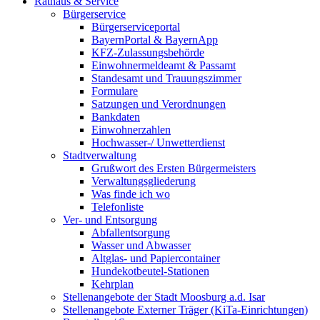
Rathaus & Service
Bürgerservice
Bürgerserviceportal
BayernPortal & BayernApp
KFZ-Zulassungsbehörde
Einwohnermeldeamt & Passamt
Standesamt und Trauungszimmer
Formulare
Satzungen und Verordnungen
Bankdaten
Einwohnerzahlen
Hochwasser-/ Unwetterdienst
Stadtverwaltung
Grußwort des Ersten Bürgermeisters
Verwaltungsgliederung
Was finde ich wo
Telefonliste
Ver- und Entsorgung
Abfallentsorgung
Wasser und Abwasser
Altglas- und Papiercontainer
Hundekotbeutel-Stationen
Kehrplan
Stellenangebote der Stadt Moosburg a.d. Isar
Stellenangebote Externer Träger (KiTa-Einrichtungen)