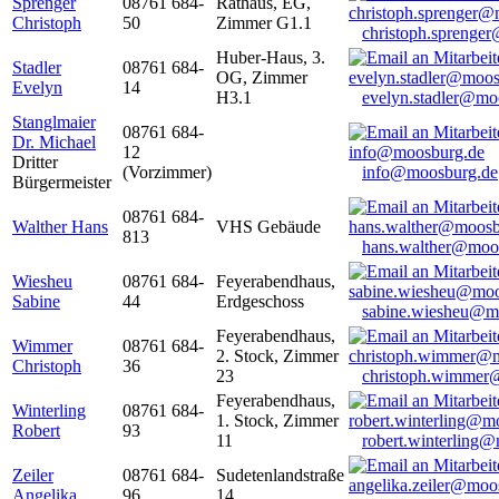
Sprenger
08761 684-
Rathaus, EG,
Christoph
50
Zimmer G1.1
christoph.sprenge
Huber-Haus, 3.
Stadler
08761 684-
OG, Zimmer
Evelyn
14
H3.1
evelyn.stadler@mo
Stanglmaier
08761 684-
Dr. Michael
12
Dritter
(Vorzimmer)
info@moosburg.de
Bürgermeister
08761 684-
Walther Hans
VHS Gebäude
813
hans.walther@moo
Wiesheu
08761 684-
Feyerabendhaus,
Sabine
44
Erdgeschoss
sabine.wiesheu@m
Feyerabendhaus,
Wimmer
08761 684-
2. Stock, Zimmer
Christoph
36
23
christoph.wimmer
Feyerabendhaus,
Winterling
08761 684-
1. Stock, Zimmer
Robert
93
11
robert.winterling
Zeiler
08761 684-
Sudetenlandstraße
Angelika
96
14