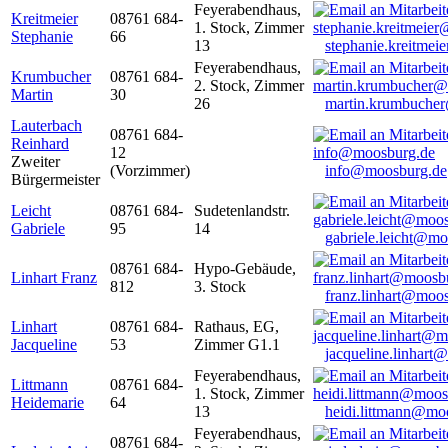
Feyerabendhaus,
Kreitmeier
08761 684-
1. Stock, Zimmer
Stephanie
66
13
stephanie.kreitme
Feyerabendhaus,
Krumbucher
08761 684-
2. Stock, Zimmer
Martin
30
26
martin.krumbuche
Lauterbach
08761 684-
Reinhard
12
Zweiter
(Vorzimmer)
info@moosburg.de
Bürgermeister
Leicht
08761 684-
Sudetenlandstr.
Gabriele
95
14
gabriele.leicht@m
08761 684-
Hypo-Gebäude,
Linhart Franz
812
3. Stock
franz.linhart@moo
Linhart
08761 684-
Rathaus, EG,
Jacqueline
53
Zimmer G1.1
jacqueline.linhart
Feyerabendhaus,
Littmann
08761 684-
1. Stock, Zimmer
Heidemarie
64
13
heidi.littmann@mo
Feyerabendhaus,
08761 684-