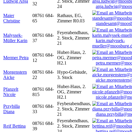
Ludwig Anja
2. Stock, Zimmer
32
24
anja.ludwig@moos
Maier
08761 684-
Rathaus, EG,
Christine
65
Zimmer R0.03
standesamt@moosb
Feyerabendhaus,
Malyssek-
08761 684-
2. Stock, Zimmer
Müller Karin
37
karin.malyssek-
21
mueller@moosburg.
Huber-Haus, 2.
08761 684-
Mermer Petra
OG, Zimmer
12
H2.1
petra.mermer@moo
Morgenstern
08761 684-
Hypo-Gebäude,
Aicke
22
3. Stock
aicke.morgenster
Huber-Haus, 2.
Pfanzelt
08761 684-
OG, Zimmer
Nicole
815
H2.1
nicole.pfanzelt@m
Feyberabendhaus,
Przybilla
08761 684-
2. Stock, Zimmer
Diana
33
21
diana.przybilla@m
Feyerabendhaus,
08761 684-
Reif Bettina
2. Stock, Zimmer
39
24
bettina.reif@moosb