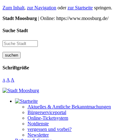
Zum Inhalt
,
zur Navigation
oder
zur Startseite
springen.
Stadt Moosburg
| Online: https://www.moosburg.de/
Suche Stadt
suchen
Schriftgröße
A
A
A
Aktuelles & Amtliche Bekanntmachungen
Bürgerserviceportal
Online-Ticketsystem
Notdienste
vergessen und vorbei?
Newsletter