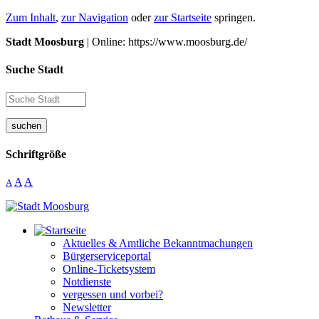
Zum Inhalt
,
zur Navigation
oder
zur Startseite
springen.
Stadt Moosburg
| Online: https://www.moosburg.de/
Suche Stadt
suchen
Schriftgröße
A
A
A
Aktuelles & Amtliche Bekanntmachungen
Bürgerserviceportal
Online-Ticketsystem
Notdienste
vergessen und vorbei?
Newsletter