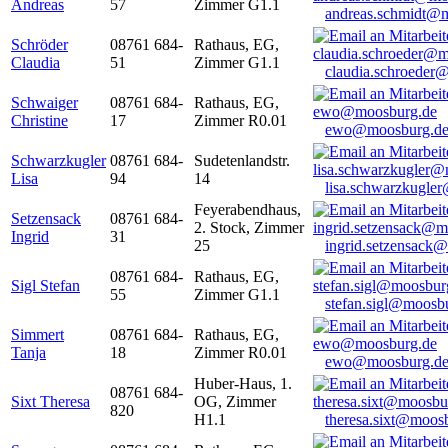
Andreas
57
Zimmer G1.1
andreas.schmidt@
Schröder
08761 684-
Rathaus, EG,
Claudia
51
Zimmer G1.1
claudia.schroeder
Schwaiger
08761 684-
Rathaus, EG,
Christine
17
Zimmer R0.01
ewo@moosburg.d
Schwarzkugler
08761 684-
Sudetenlandstr.
Lisa
94
14
lisa.schwarzkugle
Feyerabendhaus,
Setzensack
08761 684-
2. Stock, Zimmer
Ingrid
31
25
ingrid.setzensack
08761 684-
Rathaus, EG,
Sigl Stefan
55
Zimmer G1.1
stefan.sigl@moosb
Simmert
08761 684-
Rathaus, EG,
Tanja
18
Zimmer R0.01
ewo@moosburg.d
Huber-Haus, 1.
08761 684-
Sixt Theresa
OG, Zimmer
820
H1.1
theresa.sixt@moos