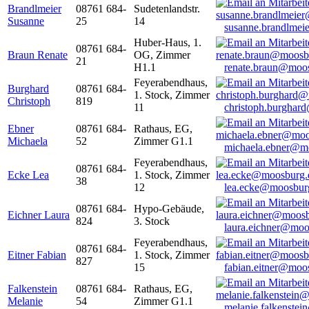
Brandlmeier
08761 684-
Sudetenlandstr.
Susanne
25
14
susanne.brandlme
Huber-Haus, 1.
08761 684-
Braun Renate
OG, Zimmer
21
H1.1
renate.braun@moo
Feyerabendhaus,
Burghard
08761 684-
1. Stock, Zimmer
Christoph
819
11
christoph.burghar
Ebner
08761 684-
Rathaus, EG,
Michaela
52
Zimmer G1.1
michaela.ebner@m
Feyerabendhaus,
08761 684-
Ecke Lea
1. Stock, Zimmer
38
12
lea.ecke@moosbur
08761 684-
Hypo-Gebäude,
Eichner Laura
824
3. Stock
laura.eichner@moo
Feyerabendhaus,
08761 684-
Eitner Fabian
1. Stock, Zimmer
827
15
fabian.eitner@moo
Falkenstein
08761 684-
Rathaus, EG,
Melanie
54
Zimmer G1.1
melanie.falkenste