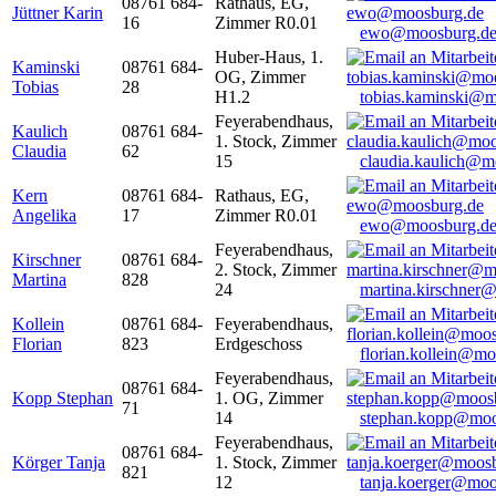
08761 684-
Rathaus, EG,
Jüttner Karin
16
Zimmer R0.01
ewo@moosburg.d
Huber-Haus, 1.
Kaminski
08761 684-
OG, Zimmer
Tobias
28
H1.2
tobias.kaminski@m
Feyerabendhaus,
Kaulich
08761 684-
1. Stock, Zimmer
Claudia
62
15
claudia.kaulich@m
Kern
08761 684-
Rathaus, EG,
Angelika
17
Zimmer R0.01
ewo@moosburg.d
Feyerabendhaus,
Kirschner
08761 684-
2. Stock, Zimmer
Martina
828
24
martina.kirschner
Kollein
08761 684-
Feyerabendhaus,
Florian
823
Erdgeschoss
florian.kollein@m
Feyerabendhaus,
08761 684-
Kopp Stephan
1. OG, Zimmer
71
14
stephan.kopp@moo
Feyerabendhaus,
08761 684-
Körger Tanja
1. Stock, Zimmer
821
12
tanja.koerger@moo