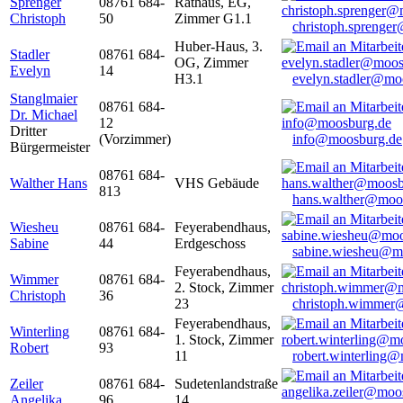
Sprenger
08761 684-
Rathaus, EG,
Christoph
50
Zimmer G1.1
christoph.sprenge
Huber-Haus, 3.
Stadler
08761 684-
OG, Zimmer
Evelyn
14
H3.1
evelyn.stadler@mo
Stanglmaier
08761 684-
Dr. Michael
12
Dritter
(Vorzimmer)
info@moosburg.de
Bürgermeister
08761 684-
Walther Hans
VHS Gebäude
813
hans.walther@moo
Wiesheu
08761 684-
Feyerabendhaus,
Sabine
44
Erdgeschoss
sabine.wiesheu@m
Feyerabendhaus,
Wimmer
08761 684-
2. Stock, Zimmer
Christoph
36
23
christoph.wimmer
Feyerabendhaus,
Winterling
08761 684-
1. Stock, Zimmer
Robert
93
11
robert.winterling
Zeiler
08761 684-
Sudetenlandstraße
Angelika
96
14