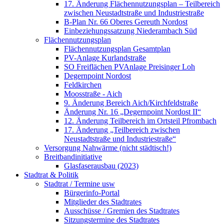
17. Änderung Flächennutzungsplan – Teilbereich
zwischen Neustadtstraße und Industriestraße
B-Plan Nr. 66 Oberes Gereuth Nordost
Einbeziehungssatzung Niederambach Süd
Flächennutzungsplan
Flächennutzungsplan Gesamtplan
PV-Anlage Kurlandstraße
SO Freiflächen PV­Anlage Preisinger Loh
Degernpoint Nordost
Feldkirchen
Moosstraße - Aich
9. Änderung Bereich Aich/Kirchfeldstraße
Änderung Nr. 16 „Degernpoint Nordost II“
12. Änderung Teilbereich im Ortsteil Pfrombach
17. Änderung „Teilbereich zwischen
Neustadtstraße und Industriestraße“
Versorgung Nahwärme (nicht städtisch!)
Breitbandinitiative
Glasfaserausbau (2023)
Stadtrat & Politik
Stadtrat / Termine usw
Bürgerinfo-Portal
Mitglieder des Stadtrates
Ausschüsse / Gremien des Stadtrates
Sitzungstermine des Stadtrates