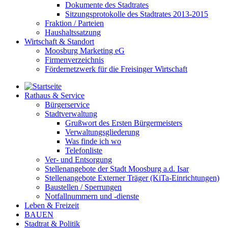
Dokumente des Stadtrates
Sitzungsprotokolle des Stadtrates 2013-2015
Fraktion / Parteien
Haushaltssatzung
Wirtschaft & Standort
Moosburg Marketing eG
Firmenverzeichnis
Fördernetzwerk für die Freisinger Wirtschaft
Rathaus & Service
Bürgerservice
Stadtverwaltung
Grußwort des Ersten Bürgermeisters
Verwaltungsgliederung
Was finde ich wo
Telefonliste
Ver- und Entsorgung
Stellenangebote der Stadt Moosburg a.d. Isar
Stellenangebote Externer Träger (KiTa-Einrichtungen)
Baustellen / Sperrungen
Notfallnummern und -dienste
Leben & Freizeit
BAUEN
Stadtrat & Politik