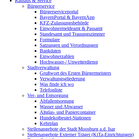
Rathaus & Service
Bürgerservice
Bürgerserviceportal
BayernPortal & BayernApp
KFZ-Zulassungsbehörde
Einwohnermeldeamt & Passamt
Standesamt und Trauungszimmer
Formulare
Satzungen und Verordnungen
Bankdaten
Einwohnerzahlen
Hochwasser-/ Unwetterdienst
Stadtverwaltung
Grußwort des Ersten Bürgermeisters
Verwaltungsgliederung
Was finde ich wo
Telefonliste
Ver- und Entsorgung
Abfallentsorgung
Wasser und Abwasser
Altglas- und Papiercontainer
Hundekotbeutel-Stationen
Kehrplan
Stellenangebote der Stadt Moosburg a.d. Isar
Stellenangebote Externer Träger (KiTa-Einrichtungen)