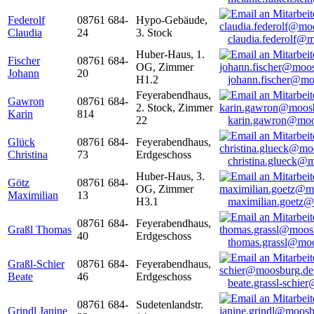
Federolf
08761 684-
Hypo-Gebäude,
Claudia
24
3. Stock
claudia.federolf@
Huber-Haus, 1.
Fischer
08761 684-
OG, Zimmer
Johann
20
H1.2
johann.fischer@mo
Feyerabendhaus,
Gawron
08761 684-
2. Stock, Zimmer
Karin
814
22
karin.gawron@moo
Glück
08761 684-
Feyerabendhaus,
Christina
73
Erdgeschoss
christina.glueck@
Huber-Haus, 3.
Götz
08761 684-
OG, Zimmer
Maximilian
13
H3.1
maximilian.goetz
08761 684-
Feyerabendhaus,
Graßl Thomas
40
Erdgeschoss
thomas.grassl@mo
Graßl-Schier
08761 684-
Feyerabendhaus,
Beate
46
Erdgeschoss
beate.grassl-schi
08761 684-
Sudetenlandstr.
Grindl Janine