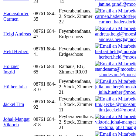
23
14
janine.grindl@moo
Feyerabendhaus,
Hadersdorfer
08761 684-
2. Stock, Zimmer
Carmen
35
22
carmen.hadersdor
08761 684-
Feyerabendhaus,
Heigl Andreas
47
Erdgeschoss
andreas.heigl@moo
08761 684-
Feyerabendhaus,
Held Herbert
41
Erdgeschoss
herbert.held@moos
Holzner
08761 684-
Rathaus, EG,
Ingrid
65
Zimmer R0.03
standesamt@moosb
Feyerabendhaus,
08761 684-
Hüther Julia
2. Stock, Zimmer
810
21
julia.huether@moo
Feyerabendhaus,
08761 684-
Jäckel Tim
1. Stock, Zimmer
92
11
tim.jaeckel@moosb
Feyberabendhaus,
Johal-Mangat
08761 684-
2. Stock, Zimmer
Viktoria
818
21
viktoria.johal-ma