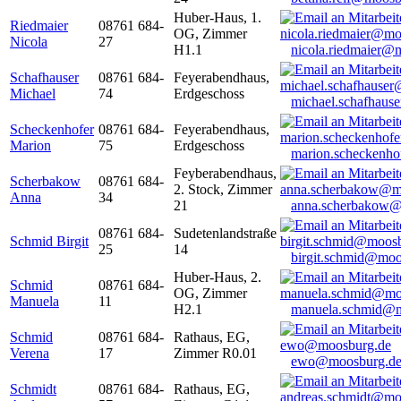
Huber-Haus, 1.
Riedmaier
08761 684-
OG, Zimmer
Nicola
27
H1.1
nicola.riedmaier@
Schafhauser
08761 684-
Feyerabendhaus,
Michael
74
Erdgeschoss
michael.schafhaus
Scheckenhofer
08761 684-
Feyerabendhaus,
Marion
75
Erdgeschoss
marion.scheckenh
Feyberabendhaus,
Scherbakow
08761 684-
2. Stock, Zimmer
Anna
34
21
anna.scherbakow@
08761 684-
Sudetenlandstraße
Schmid Birgit
25
14
birgit.schmid@moo
Huber-Haus, 2.
Schmid
08761 684-
OG, Zimmer
Manuela
11
H2.1
manuela.schmid@m
Schmid
08761 684-
Rathaus, EG,
Verena
17
Zimmer R0.01
ewo@moosburg.d
Schmidt
08761 684-
Rathaus, EG,