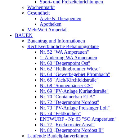
Sport- und Freizeiteinrichtungen
Wochenmarkt
Gesundheit
Ärzte & Therapeuten
Apotheken
MehrWert Ampertal
BAUEN
Bauantrag und Informationen
Rechtsverbindliche Bebauungspläne
Nr. 52 "WA Amperauen"
1. Änderung WA Amperauen
Nr. 60 "Degernpoint Ost"
Nr. 62 "Heilingbrunner Wiese"
Nr. 64 "Gewerbegebiet Pfrombach"
Nr. 65 "Aich/Kirchfeldstraße"
Nr. 68 "Sonnenhäuser CS"
Nr. 69 "PV-Anlage Kurlandstraße"
Nr. 70 "Containerbau ELA"
Nr. 72 "Degernpoint Nordost"
Nr. 73 "PV-Anlage Preisinger Loh"
Nr. 74 "Feldkirchen"
ENTWURF - Nr. 63 "SO Amperauen"
Nr. 77 „Rockermaier Areal“
Nr. 80 „Degernpoint Nordost II“
Laufende Bauleitplanverfahren