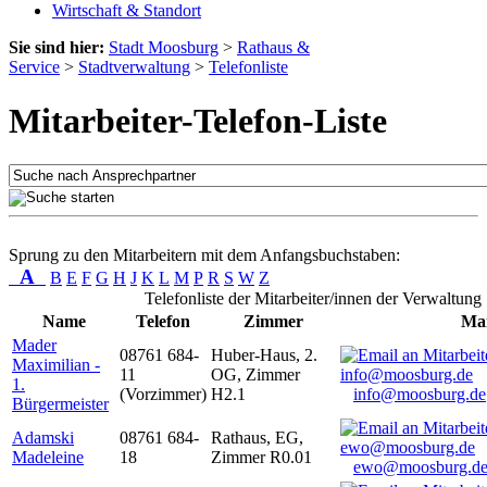
Wirtschaft & Standort
Sie sind hier:
Stadt Moosburg
>
Rathaus &
Service
>
Stadtverwaltung
>
Telefonliste
Mitarbeiter-Telefon-Liste
Sprung zu den Mitarbeitern mit dem Anfangsbuchstaben:
A
B
E
F
G
H
J
K
L
M
P
R
S
W
Z
Telefonliste der Mitarbeiter/innen der Verwaltung
Name
Telefon
Zimmer
Mai
Mader
08761 684-
Huber-Haus, 2.
Maximilian -
11
OG, Zimmer
1.
(Vorzimmer)
H2.1
info@moosburg.de
Bürgermeister
Adamski
08761 684-
Rathaus, EG,
Madeleine
18
Zimmer R0.01
ewo@moosburg.d