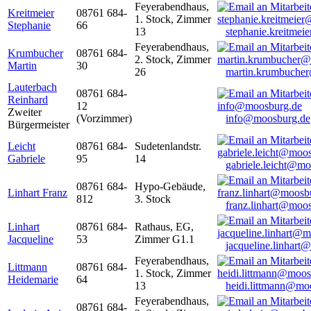
Feyerabendhaus,
Kreitmeier
08761 684-
1. Stock, Zimmer
Stephanie
66
13
stephanie.kreitme
Feyerabendhaus,
Krumbucher
08761 684-
2. Stock, Zimmer
Martin
30
26
martin.krumbuche
Lauterbach
08761 684-
Reinhard
12
Zweiter
(Vorzimmer)
info@moosburg.de
Bürgermeister
Leicht
08761 684-
Sudetenlandstr.
Gabriele
95
14
gabriele.leicht@m
08761 684-
Hypo-Gebäude,
Linhart Franz
812
3. Stock
franz.linhart@moo
Linhart
08761 684-
Rathaus, EG,
Jacqueline
53
Zimmer G1.1
jacqueline.linhart
Feyerabendhaus,
Littmann
08761 684-
1. Stock, Zimmer
Heidemarie
64
13
heidi.littmann@mo
Feyerabendhaus,
08761 684-