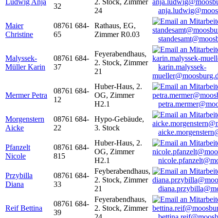
Ludwig Anja
2. Stock, Zimmer
32
24
anja.ludwig@moos
Maier
08761 684-
Rathaus, EG,
Christine
65
Zimmer R0.03
standesamt@moosb
Feyerabendhaus,
Malyssek-
08761 684-
2. Stock, Zimmer
Müller Karin
37
karin.malyssek-
21
mueller@moosburg.
Huber-Haus, 2.
08761 684-
Mermer Petra
OG, Zimmer
12
H2.1
petra.mermer@moo
Morgenstern
08761 684-
Hypo-Gebäude,
Aicke
22
3. Stock
aicke.morgenster
Huber-Haus, 2.
Pfanzelt
08761 684-
OG, Zimmer
Nicole
815
H2.1
nicole.pfanzelt@m
Feyberabendhaus,
Przybilla
08761 684-
2. Stock, Zimmer
Diana
33
21
diana.przybilla@m
Feyerabendhaus,
08761 684-
Reif Bettina
2. Stock, Zimmer
39
24
bettina.reif@moosb