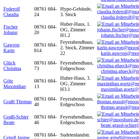
Federolf
08761 684-
Hypo-Gebäude,
Claudia
24
3. Stock
claudia.federolf@
Huber-Haus, 1.
Fischer
08761 684-
OG, Zimmer
Johann
20
H1.2
johann.fischer@mo
Feyerabendhaus,
Gawron
08761 684-
2. Stock, Zimmer
Karin
814
22
karin.gawron@moo
Glück
08761 684-
Feyerabendhaus,
Christina
73
Erdgeschoss
christina.glueck@
Huber-Haus, 3.
Götz
08761 684-
OG, Zimmer
Maximilian
13
H3.1
maximilian.goetz
08761 684-
Feyerabendhaus,
Graßl Thomas
40
Erdgeschoss
thomas.grassl@mo
Graßl-Schier
08761 684-
Feyerabendhaus,
Beate
46
Erdgeschoss
beate.grassl-schi
08761 684-
Sudetenlandstr.
Grindl Janine