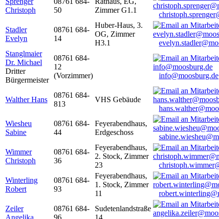
Sprenger
08761 684-
Rathaus, EG,
Christoph
50
Zimmer G1.1
christoph.sprenge
Huber-Haus, 3.
Stadler
08761 684-
OG, Zimmer
Evelyn
14
H3.1
evelyn.stadler@mo
Stanglmaier
08761 684-
Dr. Michael
12
Dritter
(Vorzimmer)
info@moosburg.de
Bürgermeister
08761 684-
Walther Hans
VHS Gebäude
813
hans.walther@moo
Wiesheu
08761 684-
Feyerabendhaus,
Sabine
44
Erdgeschoss
sabine.wiesheu@m
Feyerabendhaus,
Wimmer
08761 684-
2. Stock, Zimmer
Christoph
36
23
christoph.wimmer
Feyerabendhaus,
Winterling
08761 684-
1. Stock, Zimmer
Robert
93
11
robert.winterling
Zeiler
08761 684-
Sudetenlandstraße
Angelika
96
14