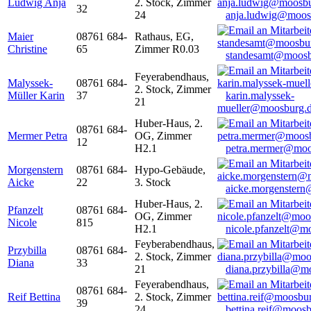
Ludwig Anja
2. Stock, Zimmer
32
24
anja.ludwig@moos
Maier
08761 684-
Rathaus, EG,
Christine
65
Zimmer R0.03
standesamt@moosb
Feyerabendhaus,
Malyssek-
08761 684-
2. Stock, Zimmer
Müller Karin
37
karin.malyssek-
21
mueller@moosburg.
Huber-Haus, 2.
08761 684-
Mermer Petra
OG, Zimmer
12
H2.1
petra.mermer@moo
Morgenstern
08761 684-
Hypo-Gebäude,
Aicke
22
3. Stock
aicke.morgenster
Huber-Haus, 2.
Pfanzelt
08761 684-
OG, Zimmer
Nicole
815
H2.1
nicole.pfanzelt@m
Feyberabendhaus,
Przybilla
08761 684-
2. Stock, Zimmer
Diana
33
21
diana.przybilla@m
Feyerabendhaus,
08761 684-
Reif Bettina
2. Stock, Zimmer
39
24
bettina.reif@moosb