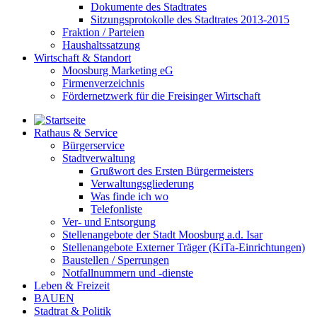
Dokumente des Stadtrates
Sitzungsprotokolle des Stadtrates 2013-2015
Fraktion / Parteien
Haushaltssatzung
Wirtschaft & Standort
Moosburg Marketing eG
Firmenverzeichnis
Fördernetzwerk für die Freisinger Wirtschaft
Rathaus & Service
Bürgerservice
Stadtverwaltung
Grußwort des Ersten Bürgermeisters
Verwaltungsgliederung
Was finde ich wo
Telefonliste
Ver- und Entsorgung
Stellenangebote der Stadt Moosburg a.d. Isar
Stellenangebote Externer Träger (KiTa-Einrichtungen)
Baustellen / Sperrungen
Notfallnummern und -dienste
Leben & Freizeit
BAUEN
Stadtrat & Politik