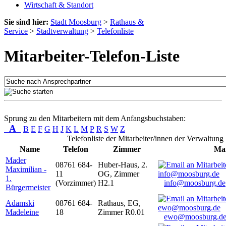
Wirtschaft & Standort
Sie sind hier:
Stadt Moosburg
>
Rathaus &
Service
>
Stadtverwaltung
>
Telefonliste
Mitarbeiter-Telefon-Liste
Sprung zu den Mitarbeitern mit dem Anfangsbuchstaben:
A
B
E
F
G
H
J
K
L
M
P
R
S
W
Z
Telefonliste der Mitarbeiter/innen der Verwaltung
Name
Telefon
Zimmer
Mai
Mader
08761 684-
Huber-Haus, 2.
Maximilian -
11
OG, Zimmer
1.
(Vorzimmer)
H2.1
info@moosburg.de
Bürgermeister
Adamski
08761 684-
Rathaus, EG,
Madeleine
18
Zimmer R0.01
ewo@moosburg.d