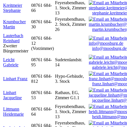
Feyerabendhaus,
Kreitmeier
08761 684-
1. Stock, Zimmer
Stephanie
66
13
stephanie.kreitme
Feyerabendhaus,
Krumbucher
08761 684-
2. Stock, Zimmer
Martin
30
26
martin.krumbuche
Lauterbach
08761 684-
Reinhard
12
Zweiter
(Vorzimmer)
info@moosburg.de
Bürgermeister
Leicht
08761 684-
Sudetenlandstr.
Gabriele
95
14
gabriele.leicht@m
08761 684-
Hypo-Gebäude,
Linhart Franz
812
3. Stock
franz.linhart@moo
Linhart
08761 684-
Rathaus, EG,
Jacqueline
53
Zimmer G1.1
jacqueline.linhart
Feyerabendhaus,
Littmann
08761 684-
1. Stock, Zimmer
Heidemarie
64
13
heidi.littmann@mo
Feyerabendhaus,
08761 684-