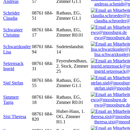
Andreas
57
Zimmer G1.1
andreas.schmidt@
Schröder
08761 684-
Rathaus, EG,
Claudia
51
Zimmer G1.1
claudia.schroeder
Schwaiger
08761 684-
Rathaus, EG,
Christine
17
Zimmer R0.01
ewo@moosburg.d
Schwarzkugler
08761 684-
Sudetenlandstr.
Lisa
94
14
lisa.schwarzkugle
Feyerabendhaus,
Setzensack
08761 684-
2. Stock, Zimmer
Ingrid
31
25
ingrid.setzensack
08761 684-
Rathaus, EG,
Sigl Stefan
55
Zimmer G1.1
stefan.sigl@moosb
Simmert
08761 684-
Rathaus, EG,
Tanja
18
Zimmer R0.01
ewo@moosburg.d
Huber-Haus, 1.
08761 684-
Sixt Theresa
OG, Zimmer
820
H1.1
theresa.sixt@moos