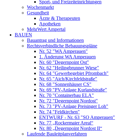
Sport- und Freizeiteinrichtungen
Wochenmarkt
Gesundheit
Ärzte & Therapeuten
Apotheken
MehrWert Ampertal
BAUEN
Bauantrag und Informationen
Rechtsverbindliche Bebauungspläne
Nr. 52 "WA Amperauen"
1. Änderung WA Amperauen
Nr. 60 "Degernpoint Ost"
Nr. 62 "Heilingbrunner Wiese"
Nr. 64 "Gewerbegebiet Pfrombach"
Nr. 65 "Aich/Kirchfeldstraße"
Nr. 68 "Sonnenhäuser CS"
Nr. 69 "PV-Anlage Kurlandstraße"
Nr. 70 "Containerbau ELA"
Nr. 72 "Degernpoint Nordost"
Nr. 73 "PV-Anlage Preisinger Loh"
Nr. 74 "Feldkirchen"
ENTWURF - Nr. 63 "SO Amperauen"
Nr. 77 „Rockermaier Areal“
Nr. 80 „Degernpoint Nordost II“
Laufende Bauleitplanverfahren