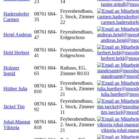
23
14
janine.grindl@moo
Feyerabendhaus,
Hadersdorfer
08761 684-
2. Stock, Zimmer
Carmen
35
22
carmen.hadersdor
08761 684-
Feyerabendhaus,
Heigl Andreas
47
Erdgeschoss
andreas.heigl@moo
08761 684-
Feyerabendhaus,
Held Herbert
41
Erdgeschoss
herbert.held@moos
Holzner
08761 684-
Rathaus, EG,
Ingrid
65
Zimmer R0.03
standesamt@moosb
Feyerabendhaus,
08761 684-
Hüther Julia
2. Stock, Zimmer
810
21
julia.huether@moo
Feyerabendhaus,
08761 684-
Jäckel Tim
1. Stock, Zimmer
92
11
tim.jaeckel@moosb
Feyberabendhaus,
Johal-Mangat
08761 684-
2. Stock, Zimmer
Viktoria
818
21
viktoria.johal-ma