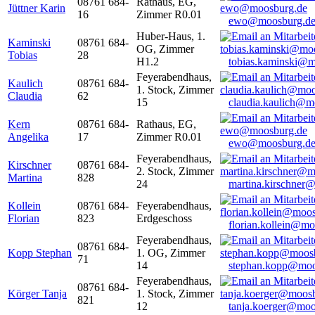
08761 684-
Rathaus, EG,
Jüttner Karin
16
Zimmer R0.01
ewo@moosburg.d
Huber-Haus, 1.
Kaminski
08761 684-
OG, Zimmer
Tobias
28
H1.2
tobias.kaminski@m
Feyerabendhaus,
Kaulich
08761 684-
1. Stock, Zimmer
Claudia
62
15
claudia.kaulich@m
Kern
08761 684-
Rathaus, EG,
Angelika
17
Zimmer R0.01
ewo@moosburg.d
Feyerabendhaus,
Kirschner
08761 684-
2. Stock, Zimmer
Martina
828
24
martina.kirschner
Kollein
08761 684-
Feyerabendhaus,
Florian
823
Erdgeschoss
florian.kollein@m
Feyerabendhaus,
08761 684-
Kopp Stephan
1. OG, Zimmer
71
14
stephan.kopp@moo
Feyerabendhaus,
08761 684-
Körger Tanja
1. Stock, Zimmer
821
12
tanja.koerger@moo