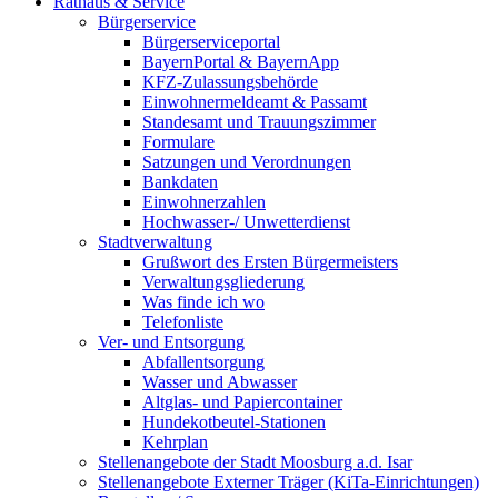
Rathaus & Service
Bürgerservice
Bürgerserviceportal
BayernPortal & BayernApp
KFZ-Zulassungsbehörde
Einwohnermeldeamt & Passamt
Standesamt und Trauungszimmer
Formulare
Satzungen und Verordnungen
Bankdaten
Einwohnerzahlen
Hochwasser-/ Unwetterdienst
Stadtverwaltung
Grußwort des Ersten Bürgermeisters
Verwaltungsgliederung
Was finde ich wo
Telefonliste
Ver- und Entsorgung
Abfallentsorgung
Wasser und Abwasser
Altglas- und Papiercontainer
Hundekotbeutel-Stationen
Kehrplan
Stellenangebote der Stadt Moosburg a.d. Isar
Stellenangebote Externer Träger (KiTa-Einrichtungen)