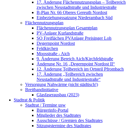
17. Änderung Flächennutzungsplan – Teilbereich
zwischen Neustadtstraße und Industriestraße
B-Plan Nr. 66 Oberes Gereuth Nordost
Einbeziehungssatzung Niederambach Süd
Flächennutzungsplan
Flächennutzungsplan Gesamtplan
PV-Anlage Kurlandstraße
SO Freiflächen PV­Anlage Preisinger Loh
Degernpoint Nordost
Feldkirchen
Moosstraße - Aich
9. Änderung Bereich Aich/Kirchfeldstraße
Änderung Nr. 16 „Degernpoint Nordost II“
12. Änderung Teilbereich im Ortsteil Pfrombach
17. Änderung „Teilbereich zwischen
Neustadtstraße und Industriestraße“
Versorgung Nahwärme (nicht städtisch!)
Breitbandinitiative
Glasfaserausbau (2023)
Stadtrat & Politik
Stadtrat / Termine usw
Bürgerinfo-Portal
Mitglieder des Stadtrates
Ausschüsse / Gremien des Stadtrates
Sitzungstermine des Stadtrates