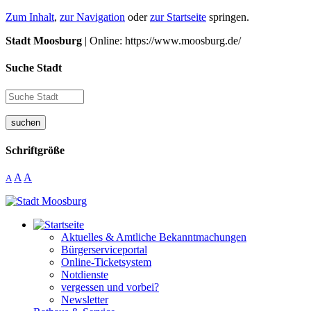
Zum Inhalt
,
zur Navigation
oder
zur Startseite
springen.
Stadt Moosburg
| Online: https://www.moosburg.de/
Suche Stadt
suchen
Schriftgröße
A
A
A
Aktuelles & Amtliche Bekanntmachungen
Bürgerserviceportal
Online-Ticketsystem
Notdienste
vergessen und vorbei?
Newsletter