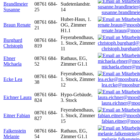
Brandlmeier
08761 684-
Sudetenlandstr.
Susanne
25
14
susanne.brandlme
Huber-Haus, 1.
08761 684-
Braun Renate
OG, Zimmer
21
H1.1
renate.braun@moo
Feyerabendhaus,
Burghard
08761 684-
1. Stock, Zimmer
Christoph
819
11
christoph.burghar
Ebner
08761 684-
Rathaus, EG,
Michaela
52
Zimmer G1.1
michaela.ebner@m
Feyerabendhaus,
08761 684-
Ecke Lea
1. Stock, Zimmer
38
12
lea.ecke@moosbur
08761 684-
Hypo-Gebäude,
Eichner Laura
824
3. Stock
laura.eichner@moo
Feyerabendhaus,
08761 684-
Eitner Fabian
1. Stock, Zimmer
827
15
fabian.eitner@moo
Falkenstein
08761 684-
Rathaus, EG,
Melanie
54
Zimmer G1.1
melanie.falkenste