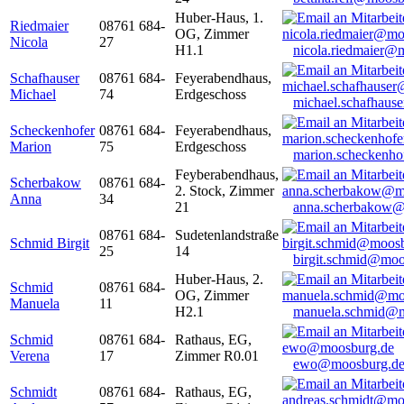
Huber-Haus, 1.
Riedmaier
08761 684-
OG, Zimmer
Nicola
27
H1.1
nicola.riedmaier@
Schafhauser
08761 684-
Feyerabendhaus,
Michael
74
Erdgeschoss
michael.schafhaus
Scheckenhofer
08761 684-
Feyerabendhaus,
Marion
75
Erdgeschoss
marion.scheckenh
Feyberabendhaus,
Scherbakow
08761 684-
2. Stock, Zimmer
Anna
34
21
anna.scherbakow@
08761 684-
Sudetenlandstraße
Schmid Birgit
25
14
birgit.schmid@moo
Huber-Haus, 2.
Schmid
08761 684-
OG, Zimmer
Manuela
11
H2.1
manuela.schmid@m
Schmid
08761 684-
Rathaus, EG,
Verena
17
Zimmer R0.01
ewo@moosburg.d
Schmidt
08761 684-
Rathaus, EG,