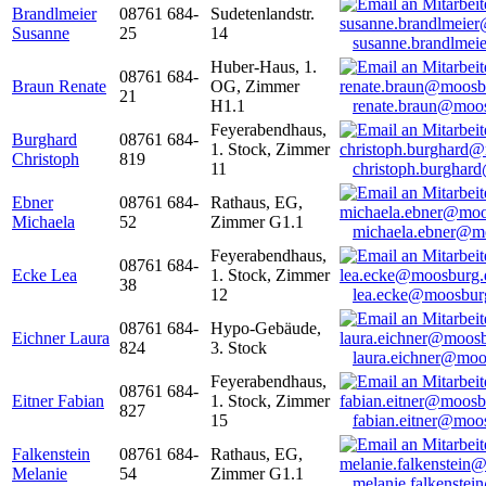
Brandlmeier
08761 684-
Sudetenlandstr.
Susanne
25
14
susanne.brandlme
Huber-Haus, 1.
08761 684-
Braun Renate
OG, Zimmer
21
H1.1
renate.braun@moo
Feyerabendhaus,
Burghard
08761 684-
1. Stock, Zimmer
Christoph
819
11
christoph.burghar
Ebner
08761 684-
Rathaus, EG,
Michaela
52
Zimmer G1.1
michaela.ebner@m
Feyerabendhaus,
08761 684-
Ecke Lea
1. Stock, Zimmer
38
12
lea.ecke@moosbur
08761 684-
Hypo-Gebäude,
Eichner Laura
824
3. Stock
laura.eichner@moo
Feyerabendhaus,
08761 684-
Eitner Fabian
1. Stock, Zimmer
827
15
fabian.eitner@moo
Falkenstein
08761 684-
Rathaus, EG,
Melanie
54
Zimmer G1.1
melanie.falkenste