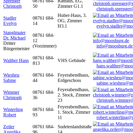
Sprenger
08761 684-
Rathaus, EG,
Christoph
50
Zimmer G1.1
christoph.sprenge
Huber-Haus, 3.
Stadler
08761 684-
OG, Zimmer
Evelyn
14
H3.1
evelyn.stadler@mo
Stanglmaier
08761 684-
Dr. Michael
12
Dritter
(Vorzimmer)
info@moosburg.de
Bürgermeister
08761 684-
Walther Hans
VHS Gebäude
813
hans.walther@moo
Wiesheu
08761 684-
Feyerabendhaus,
Sabine
44
Erdgeschoss
sabine.wiesheu@m
Feyerabendhaus,
Wimmer
08761 684-
2. Stock, Zimmer
Christoph
36
23
christoph.wimmer
Feyerabendhaus,
Winterling
08761 684-
1. Stock, Zimmer
Robert
93
11
robert.winterling
Zeiler
08761 684-
Sudetenlandstraße
Angelika
96
14