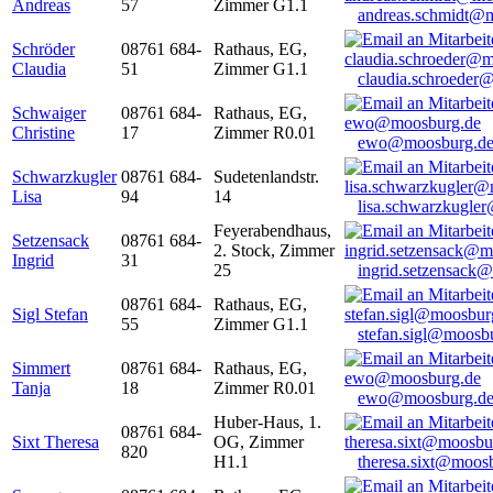
Andreas
57
Zimmer G1.1
andreas.schmidt@
Schröder
08761 684-
Rathaus, EG,
Claudia
51
Zimmer G1.1
claudia.schroeder
Schwaiger
08761 684-
Rathaus, EG,
Christine
17
Zimmer R0.01
ewo@moosburg.d
Schwarzkugler
08761 684-
Sudetenlandstr.
Lisa
94
14
lisa.schwarzkugle
Feyerabendhaus,
Setzensack
08761 684-
2. Stock, Zimmer
Ingrid
31
25
ingrid.setzensack
08761 684-
Rathaus, EG,
Sigl Stefan
55
Zimmer G1.1
stefan.sigl@moosb
Simmert
08761 684-
Rathaus, EG,
Tanja
18
Zimmer R0.01
ewo@moosburg.d
Huber-Haus, 1.
08761 684-
Sixt Theresa
OG, Zimmer
820
H1.1
theresa.sixt@moos