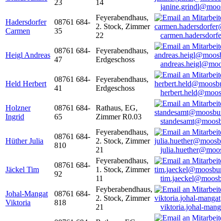
23
14
janine.grindl@moo
Feyerabendhaus,
Hadersdorfer
08761 684-
2. Stock, Zimmer
Carmen
35
22
carmen.hadersdor
08761 684-
Feyerabendhaus,
Heigl Andreas
47
Erdgeschoss
andreas.heigl@moo
08761 684-
Feyerabendhaus,
Held Herbert
41
Erdgeschoss
herbert.held@moos
Holzner
08761 684-
Rathaus, EG,
Ingrid
65
Zimmer R0.03
standesamt@moosb
Feyerabendhaus,
08761 684-
Hüther Julia
2. Stock, Zimmer
810
21
julia.huether@moo
Feyerabendhaus,
08761 684-
Jäckel Tim
1. Stock, Zimmer
92
11
tim.jaeckel@moosb
Feyberabendhaus,
Johal-Mangat
08761 684-
2. Stock, Zimmer
Viktoria
818
21
viktoria.johal-ma