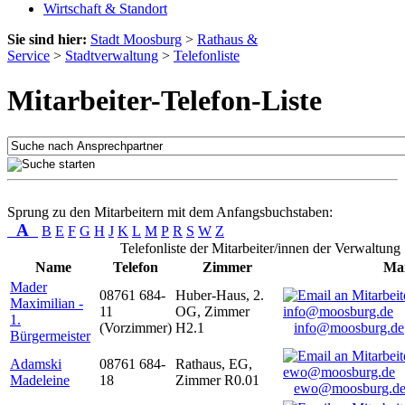
Wirtschaft & Standort
Sie sind hier:
Stadt Moosburg
>
Rathaus &
Service
>
Stadtverwaltung
>
Telefonliste
Mitarbeiter-Telefon-Liste
Sprung zu den Mitarbeitern mit dem Anfangsbuchstaben:
A
B
E
F
G
H
J
K
L
M
P
R
S
W
Z
Telefonliste der Mitarbeiter/innen der Verwaltung
Name
Telefon
Zimmer
Mai
Mader
08761 684-
Huber-Haus, 2.
Maximilian -
11
OG, Zimmer
1.
(Vorzimmer)
H2.1
info@moosburg.de
Bürgermeister
Adamski
08761 684-
Rathaus, EG,
Madeleine
18
Zimmer R0.01
ewo@moosburg.d