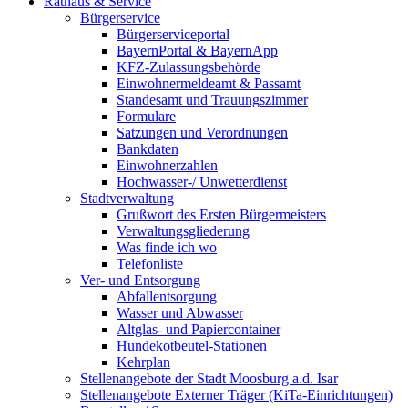
Rathaus & Service
Bürgerservice
Bürgerserviceportal
BayernPortal & BayernApp
KFZ-Zulassungsbehörde
Einwohnermeldeamt & Passamt
Standesamt und Trauungszimmer
Formulare
Satzungen und Verordnungen
Bankdaten
Einwohnerzahlen
Hochwasser-/ Unwetterdienst
Stadtverwaltung
Grußwort des Ersten Bürgermeisters
Verwaltungsgliederung
Was finde ich wo
Telefonliste
Ver- und Entsorgung
Abfallentsorgung
Wasser und Abwasser
Altglas- und Papiercontainer
Hundekotbeutel-Stationen
Kehrplan
Stellenangebote der Stadt Moosburg a.d. Isar
Stellenangebote Externer Träger (KiTa-Einrichtungen)