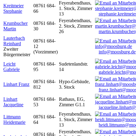
Feyerabendhaus,
Kreitmeier
08761 684-
1. Stock, Zimmer
Stephanie
66
13
stephanie.kreitme
Feyerabendhaus,
Krumbucher
08761 684-
2. Stock, Zimmer
Martin
30
26
martin.krumbuche
Lauterbach
08761 684-
Reinhard
12
Zweiter
(Vorzimmer)
info@moosburg.de
Bürgermeister
Leicht
08761 684-
Sudetenlandstr.
Gabriele
95
14
gabriele.leicht@m
08761 684-
Hypo-Gebäude,
Linhart Franz
812
3. Stock
franz.linhart@moo
Linhart
08761 684-
Rathaus, EG,
Jacqueline
53
Zimmer G1.1
jacqueline.linhart
Feyerabendhaus,
Littmann
08761 684-
1. Stock, Zimmer
Heidemarie
64
13
heidi.littmann@mo
Feyerabendhaus,
08761 684-