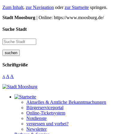
Zum Inhalt
,
zur Navigation
oder
zur Startseite
springen.
Stadt Moosburg
| Online: https://www.moosburg.de/
Suche Stadt
suchen
Schriftgröße
A
A
A
Aktuelles & Amtliche Bekanntmachungen
Bürgerserviceportal
Online-Ticketsystem
Notdienste
vergessen und vorbei?
Newsletter