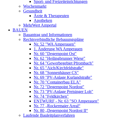
Sport- und Freizeiteinrichtungen
Wochenmarkt
Gesundheit
Ärzte & Therapeuten
Apotheken
MehrWert Ampertal
BAUEN
Bauantrag und Informationen
Rechtsverbindliche Bebauungspläne
Nr. 52 "WA Amperauen"
1. Änderung WA Amperauen
Nr. 60 "Degernpoint Ost"
Nr. 62 "Heilingbrunner Wiese"
Nr. 64 "Gewerbegebiet Pfrombach"
Nr. 65 "Aich/Kirchfeldstraße"
Nr. 68 "Sonnenhäuser CS"
Nr. 69 "PV-Anlage Kurlandstraße"
Nr. 70 "Containerbau ELA"
Nr. 72 "Degernpoint Nordost"
Nr. 73 "PV-Anlage Preisinger Loh"
Nr. 74 "Feldkirchen"
ENTWURF - Nr. 63 "SO Amperauen"
Nr. 77 „Rockermaier Areal“
Nr. 80 „Degernpoint Nordost II“
Laufende Bauleitplanverfahren