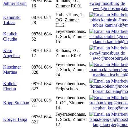
08761 684-
Rathaus, EG,
Jüttner Karin
16
Zimmer R0.01
ewo@moosburg.d
Huber-Haus, 1.
Kaminski
08761 684-
OG, Zimmer
Tobias
28
H1.2
tobias.kaminski@m
Feyerabendhaus,
Kaulich
08761 684-
1. Stock, Zimmer
Claudia
62
15
claudia.kaulich@m
Kern
08761 684-
Rathaus, EG,
Angelika
17
Zimmer R0.01
ewo@moosburg.d
Feyerabendhaus,
Kirschner
08761 684-
2. Stock, Zimmer
Martina
828
24
martina.kirschner
Kollein
08761 684-
Feyerabendhaus,
Florian
823
Erdgeschoss
florian.kollein@m
Feyerabendhaus,
08761 684-
Kopp Stephan
1. OG, Zimmer
71
14
stephan.kopp@moo
Feyerabendhaus,
08761 684-
Körger Tanja
1. Stock, Zimmer
821
12
tanja.koerger@moo