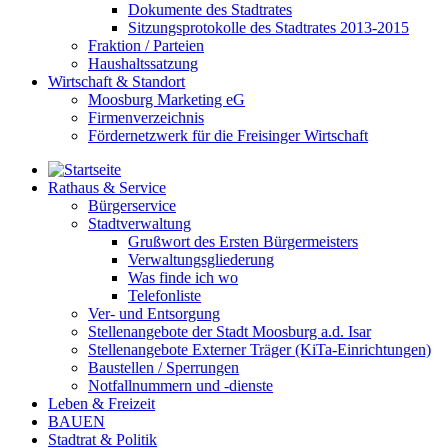
Dokumente des Stadtrates
Sitzungsprotokolle des Stadtrates 2013-2015
Fraktion / Parteien
Haushaltssatzung
Wirtschaft & Standort
Moosburg Marketing eG
Firmenverzeichnis
Fördernetzwerk für die Freisinger Wirtschaft
Rathaus & Service
Bürgerservice
Stadtverwaltung
Grußwort des Ersten Bürgermeisters
Verwaltungsgliederung
Was finde ich wo
Telefonliste
Ver- und Entsorgung
Stellenangebote der Stadt Moosburg a.d. Isar
Stellenangebote Externer Träger (KiTa-Einrichtungen)
Baustellen / Sperrungen
Notfallnummern und -dienste
Leben & Freizeit
BAUEN
Stadtrat & Politik