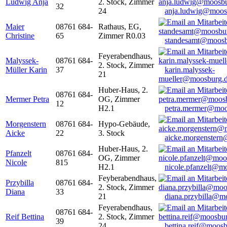
Ludwig Anja
2. Stock, Zimmer
32
24
anja.ludwig@moos
Maier
08761 684-
Rathaus, EG,
Christine
65
Zimmer R0.03
standesamt@moosb
Feyerabendhaus,
Malyssek-
08761 684-
2. Stock, Zimmer
Müller Karin
37
karin.malyssek-
21
mueller@moosburg.
Huber-Haus, 2.
08761 684-
Mermer Petra
OG, Zimmer
12
H2.1
petra.mermer@moo
Morgenstern
08761 684-
Hypo-Gebäude,
Aicke
22
3. Stock
aicke.morgenster
Huber-Haus, 2.
Pfanzelt
08761 684-
OG, Zimmer
Nicole
815
H2.1
nicole.pfanzelt@m
Feyberabendhaus,
Przybilla
08761 684-
2. Stock, Zimmer
Diana
33
21
diana.przybilla@m
Feyerabendhaus,
08761 684-
Reif Bettina
2. Stock, Zimmer
39
24
bettina.reif@moosb