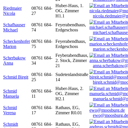
Huber-Haus, 1.
Riedmaier
08761 684-
OG, Zimmer
Nicola
27
H1.1
nicola.riedmaier@
Schafhauser
08761 684-
Feyerabendhaus,
Michael
74
Erdgeschoss
michael.schafhaus
Scheckenhofer
08761 684-
Feyerabendhaus,
Marion
75
Erdgeschoss
marion.scheckenh
Feyberabendhaus,
Scherbakow
08761 684-
2. Stock, Zimmer
Anna
34
21
anna.scherbakow@
08761 684-
Sudetenlandstraße
Schmid Birgit
25
14
birgit.schmid@moo
Huber-Haus, 2.
Schmid
08761 684-
OG, Zimmer
Manuela
11
H2.1
manuela.schmid@m
Schmid
08761 684-
Rathaus, EG,
Verena
17
Zimmer R0.01
ewo@moosburg.d
Schmidt
08761 684-
Rathaus, EG,