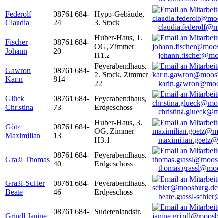
Federolf
08761 684-
Hypo-Gebäude,
Claudia
24
3. Stock
claudia.federolf@
Huber-Haus, 1.
Fischer
08761 684-
OG, Zimmer
Johann
20
H1.2
johann.fischer@mo
Feyerabendhaus,
Gawron
08761 684-
2. Stock, Zimmer
Karin
814
22
karin.gawron@moo
Glück
08761 684-
Feyerabendhaus,
Christina
73
Erdgeschoss
christina.glueck@
Huber-Haus, 3.
Götz
08761 684-
OG, Zimmer
Maximilian
13
H3.1
maximilian.goetz
08761 684-
Feyerabendhaus,
Graßl Thomas
40
Erdgeschoss
thomas.grassl@mo
Graßl-Schier
08761 684-
Feyerabendhaus,
Beate
46
Erdgeschoss
beate.grassl-schi
08761 684-
Sudetenlandstr.
Grindl Janine