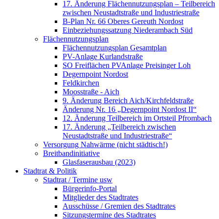
17. Änderung Flächennutzungsplan – Teilbereich
zwischen Neustadtstraße und Industriestraße
B-Plan Nr. 66 Oberes Gereuth Nordost
Einbeziehungssatzung Niederambach Süd
Flächennutzungsplan
Flächennutzungsplan Gesamtplan
PV-Anlage Kurlandstraße
SO Freiflächen PV­Anlage Preisinger Loh
Degernpoint Nordost
Feldkirchen
Moosstraße - Aich
9. Änderung Bereich Aich/Kirchfeldstraße
Änderung Nr. 16 „Degernpoint Nordost II“
12. Änderung Teilbereich im Ortsteil Pfrombach
17. Änderung „Teilbereich zwischen
Neustadtstraße und Industriestraße“
Versorgung Nahwärme (nicht städtisch!)
Breitbandinitiative
Glasfaserausbau (2023)
Stadtrat & Politik
Stadtrat / Termine usw
Bürgerinfo-Portal
Mitglieder des Stadtrates
Ausschüsse / Gremien des Stadtrates
Sitzungstermine des Stadtrates