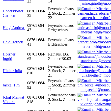
23
14
janine.grindl@moo
Feyerabendhaus,
Hadersdorfer
08761 684-
2. Stock, Zimmer
Carmen
35
22
carmen.hadersdor
08761 684-
Feyerabendhaus,
Heigl Andreas
47
Erdgeschoss
andreas.heigl@moo
08761 684-
Feyerabendhaus,
Held Herbert
41
Erdgeschoss
herbert.held@moos
Holzner
08761 684-
Rathaus, EG,
Ingrid
65
Zimmer R0.03
standesamt@moosb
Feyerabendhaus,
08761 684-
Hüther Julia
2. Stock, Zimmer
810
21
julia.huether@moo
Feyerabendhaus,
08761 684-
Jäckel Tim
1. Stock, Zimmer
92
11
tim.jaeckel@moosb
Feyberabendhaus,
Johal-Mangat
08761 684-
2. Stock, Zimmer
Viktoria
818
21
viktoria.johal-ma