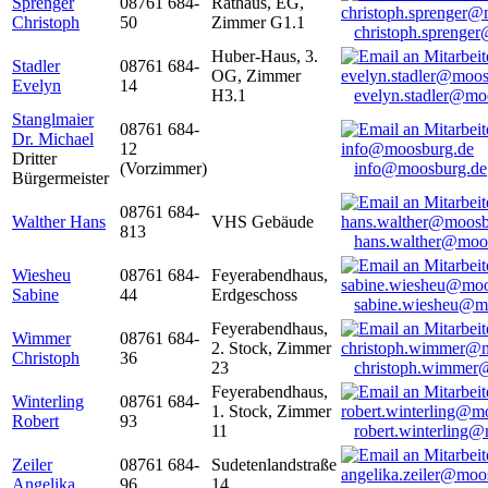
Sprenger
08761 684-
Rathaus, EG,
Christoph
50
Zimmer G1.1
christoph.sprenge
Huber-Haus, 3.
Stadler
08761 684-
OG, Zimmer
Evelyn
14
H3.1
evelyn.stadler@mo
Stanglmaier
08761 684-
Dr. Michael
12
Dritter
(Vorzimmer)
info@moosburg.de
Bürgermeister
08761 684-
Walther Hans
VHS Gebäude
813
hans.walther@moo
Wiesheu
08761 684-
Feyerabendhaus,
Sabine
44
Erdgeschoss
sabine.wiesheu@m
Feyerabendhaus,
Wimmer
08761 684-
2. Stock, Zimmer
Christoph
36
23
christoph.wimmer
Feyerabendhaus,
Winterling
08761 684-
1. Stock, Zimmer
Robert
93
11
robert.winterling
Zeiler
08761 684-
Sudetenlandstraße
Angelika
96
14