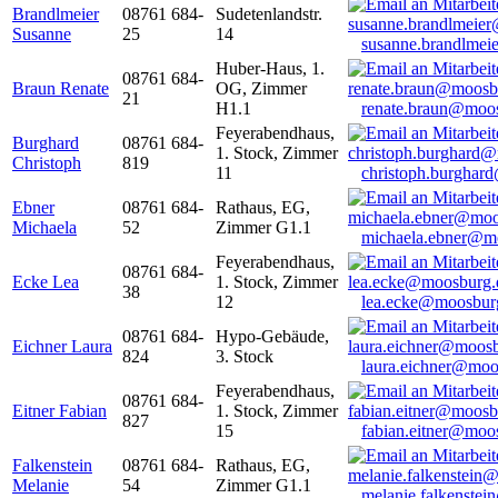
Brandlmeier
08761 684-
Sudetenlandstr.
Susanne
25
14
susanne.brandlme
Huber-Haus, 1.
08761 684-
Braun Renate
OG, Zimmer
21
H1.1
renate.braun@moo
Feyerabendhaus,
Burghard
08761 684-
1. Stock, Zimmer
Christoph
819
11
christoph.burghar
Ebner
08761 684-
Rathaus, EG,
Michaela
52
Zimmer G1.1
michaela.ebner@m
Feyerabendhaus,
08761 684-
Ecke Lea
1. Stock, Zimmer
38
12
lea.ecke@moosbur
08761 684-
Hypo-Gebäude,
Eichner Laura
824
3. Stock
laura.eichner@moo
Feyerabendhaus,
08761 684-
Eitner Fabian
1. Stock, Zimmer
827
15
fabian.eitner@moo
Falkenstein
08761 684-
Rathaus, EG,
Melanie
54
Zimmer G1.1
melanie.falkenste