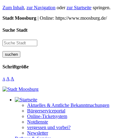
Zum Inhalt
,
zur Navigation
oder
zur Startseite
springen.
Stadt Moosburg
| Online: https://www.moosburg.de/
Suche Stadt
suchen
Schriftgröße
A
A
A
Aktuelles & Amtliche Bekanntmachungen
Bürgerserviceportal
Online-Ticketsystem
Notdienste
vergessen und vorbei?
Newsletter