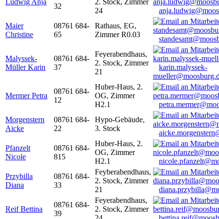
Ludwig Anja
2. Stock, Zimmer
32
24
anja.ludwig@moos
Maier
08761 684-
Rathaus, EG,
Christine
65
Zimmer R0.03
standesamt@moosb
Feyerabendhaus,
Malyssek-
08761 684-
2. Stock, Zimmer
Müller Karin
37
karin.malyssek-
21
mueller@moosburg.
Huber-Haus, 2.
08761 684-
Mermer Petra
OG, Zimmer
12
H2.1
petra.mermer@moo
Morgenstern
08761 684-
Hypo-Gebäude,
Aicke
22
3. Stock
aicke.morgenster
Huber-Haus, 2.
Pfanzelt
08761 684-
OG, Zimmer
Nicole
815
H2.1
nicole.pfanzelt@m
Feyberabendhaus,
Przybilla
08761 684-
2. Stock, Zimmer
Diana
33
21
diana.przybilla@m
Feyerabendhaus,
08761 684-
Reif Bettina
2. Stock, Zimmer
39
24
bettina.reif@moosb