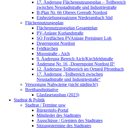
17. Änderung Flächennutzungsplan – Teilbereich
zwischen Neustadtstraße und Industriestraße
B-Plan Nr. 66 Oberes Gereuth Nordost
Einbeziehungssatzung Niederambach Süd
Flächennutzungsplan
Flächennutzungsplan Gesamtplan
PV-Anlage Kurlandstraße
SO Freiflächen PV­Anlage Preisinger Loh
Degernpoint Nordost
Feldkirchen
Moosstraße - Aich
9. Änderung Bereich Aich/Kirchfeldstraße
Änderung Nr. 16 „Degernpoint Nordost II“
12. Änderung Teilbereich im Ortsteil Pfrombach
17. Änderung „Teilbereich zwischen
Neustadtstraße und Industriestraße“
Versorgung Nahwärme (nicht städtisch!)
Breitbandinitiative
Glasfaserausbau (2023)
Stadtrat & Politik
Stadtrat / Termine usw
Bürgerinfo-Portal
Mitglieder des Stadtrates
Ausschüsse / Gremien des Stadtrates
Sitzungstermine des Stadtrates