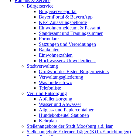
Rathaus & Service
Bürgerservice
Bürgerserviceportal
BayernPortal & BayernApp
KFZ-Zulassungsbehörde
Einwohnermeldeamt & Passamt
Standesamt und Trauungszimmer
Formulare
Satzungen und Verordnungen
Bankdaten
Einwohnerzahlen
Hochwasser-/ Unwetterdienst
Stadtverwaltung
Grußwort des Ersten Bürgermeisters
Verwaltungsgliederung
Was finde ich wo
Telefonliste
Ver- und Entsorgung
Abfallentsorgung
Wasser und Abwasser
Altglas- und Papiercontainer
Hundekotbeutel-Stationen
Kehrplan
Stellenangebote der Stadt Moosburg a.d. Isar
Stellenangebote Externer Träger (KiTa-Einrichtungen)