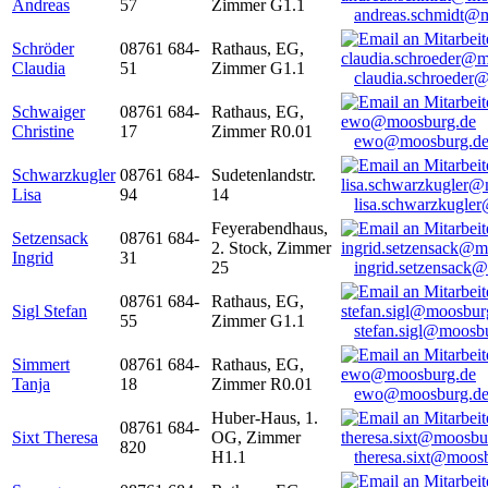
Andreas
57
Zimmer G1.1
andreas.schmidt@
Schröder
08761 684-
Rathaus, EG,
Claudia
51
Zimmer G1.1
claudia.schroeder
Schwaiger
08761 684-
Rathaus, EG,
Christine
17
Zimmer R0.01
ewo@moosburg.d
Schwarzkugler
08761 684-
Sudetenlandstr.
Lisa
94
14
lisa.schwarzkugle
Feyerabendhaus,
Setzensack
08761 684-
2. Stock, Zimmer
Ingrid
31
25
ingrid.setzensack
08761 684-
Rathaus, EG,
Sigl Stefan
55
Zimmer G1.1
stefan.sigl@moosb
Simmert
08761 684-
Rathaus, EG,
Tanja
18
Zimmer R0.01
ewo@moosburg.d
Huber-Haus, 1.
08761 684-
Sixt Theresa
OG, Zimmer
820
H1.1
theresa.sixt@moos