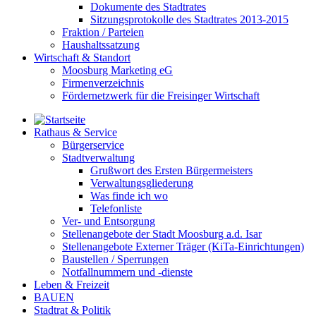
Dokumente des Stadtrates
Sitzungsprotokolle des Stadtrates 2013-2015
Fraktion / Parteien
Haushaltssatzung
Wirtschaft & Standort
Moosburg Marketing eG
Firmenverzeichnis
Fördernetzwerk für die Freisinger Wirtschaft
Rathaus & Service
Bürgerservice
Stadtverwaltung
Grußwort des Ersten Bürgermeisters
Verwaltungsgliederung
Was finde ich wo
Telefonliste
Ver- und Entsorgung
Stellenangebote der Stadt Moosburg a.d. Isar
Stellenangebote Externer Träger (KiTa-Einrichtungen)
Baustellen / Sperrungen
Notfallnummern und -dienste
Leben & Freizeit
BAUEN
Stadtrat & Politik