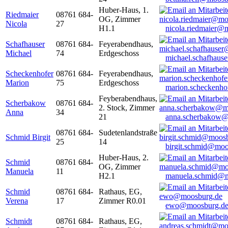
Huber-Haus, 1.
Riedmaier
08761 684-
OG, Zimmer
Nicola
27
H1.1
nicola.riedmaier@
Schafhauser
08761 684-
Feyerabendhaus,
Michael
74
Erdgeschoss
michael.schafhaus
Scheckenhofer
08761 684-
Feyerabendhaus,
Marion
75
Erdgeschoss
marion.scheckenh
Feyberabendhaus,
Scherbakow
08761 684-
2. Stock, Zimmer
Anna
34
21
anna.scherbakow@
08761 684-
Sudetenlandstraße
Schmid Birgit
25
14
birgit.schmid@moo
Huber-Haus, 2.
Schmid
08761 684-
OG, Zimmer
Manuela
11
H2.1
manuela.schmid@m
Schmid
08761 684-
Rathaus, EG,
Verena
17
Zimmer R0.01
ewo@moosburg.d
Schmidt
08761 684-
Rathaus, EG,