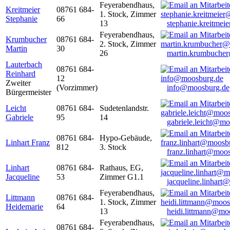
Feyerabendhaus,
Kreitmeier
08761 684-
1. Stock, Zimmer
Stephanie
66
13
stephanie.kreitme
Feyerabendhaus,
Krumbucher
08761 684-
2. Stock, Zimmer
Martin
30
26
martin.krumbuche
Lauterbach
08761 684-
Reinhard
12
Zweiter
(Vorzimmer)
info@moosburg.de
Bürgermeister
Leicht
08761 684-
Sudetenlandstr.
Gabriele
95
14
gabriele.leicht@m
08761 684-
Hypo-Gebäude,
Linhart Franz
812
3. Stock
franz.linhart@moo
Linhart
08761 684-
Rathaus, EG,
Jacqueline
53
Zimmer G1.1
jacqueline.linhart
Feyerabendhaus,
Littmann
08761 684-
1. Stock, Zimmer
Heidemarie
64
13
heidi.littmann@mo
Feyerabendhaus,
08761 684-