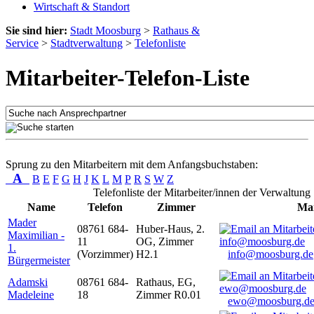
Wirtschaft & Standort
Sie sind hier:
Stadt Moosburg
>
Rathaus &
Service
>
Stadtverwaltung
>
Telefonliste
Mitarbeiter-Telefon-Liste
Sprung zu den Mitarbeitern mit dem Anfangsbuchstaben:
A
B
E
F
G
H
J
K
L
M
P
R
S
W
Z
Telefonliste der Mitarbeiter/innen der Verwaltung
Name
Telefon
Zimmer
Mai
Mader
08761 684-
Huber-Haus, 2.
Maximilian -
11
OG, Zimmer
1.
(Vorzimmer)
H2.1
info@moosburg.de
Bürgermeister
Adamski
08761 684-
Rathaus, EG,
Madeleine
18
Zimmer R0.01
ewo@moosburg.d