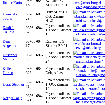
08761 684-
Rathaus, EG,
Jüttner Karin
16
Zimmer R0.01
ewo@moosburg.d
Huber-Haus, 1.
Kaminski
08761 684-
OG, Zimmer
Tobias
28
H1.2
tobias.kaminski@m
Feyerabendhaus,
Kaulich
08761 684-
1. Stock, Zimmer
Claudia
62
15
claudia.kaulich@m
Kern
08761 684-
Rathaus, EG,
Angelika
17
Zimmer R0.01
ewo@moosburg.d
Feyerabendhaus,
Kirschner
08761 684-
2. Stock, Zimmer
Martina
828
24
martina.kirschner
Kollein
08761 684-
Feyerabendhaus,
Florian
823
Erdgeschoss
florian.kollein@m
Feyerabendhaus,
08761 684-
Kopp Stephan
1. OG, Zimmer
71
14
stephan.kopp@moo
Feyerabendhaus,
08761 684-
Körger Tanja
1. Stock, Zimmer
821
12
tanja.koerger@moo