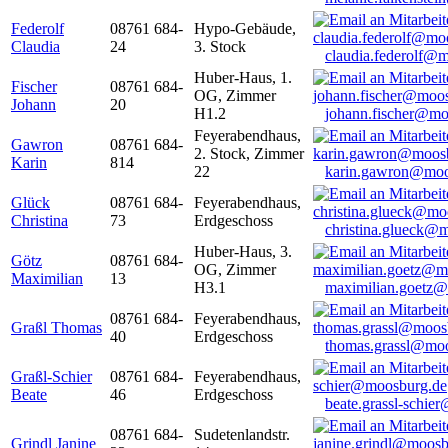
Federolf
08761 684-
Hypo-Gebäude,
Claudia
24
3. Stock
claudia.federolf@
Huber-Haus, 1.
Fischer
08761 684-
OG, Zimmer
Johann
20
H1.2
johann.fischer@mo
Feyerabendhaus,
Gawron
08761 684-
2. Stock, Zimmer
Karin
814
22
karin.gawron@moo
Glück
08761 684-
Feyerabendhaus,
Christina
73
Erdgeschoss
christina.glueck@
Huber-Haus, 3.
Götz
08761 684-
OG, Zimmer
Maximilian
13
H3.1
maximilian.goetz
08761 684-
Feyerabendhaus,
Graßl Thomas
40
Erdgeschoss
thomas.grassl@mo
Graßl-Schier
08761 684-
Feyerabendhaus,
Beate
46
Erdgeschoss
beate.grassl-schi
08761 684-
Sudetenlandstr.
Grindl Janine