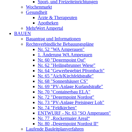
Sport- und Freizeiteinrichtungen
Wochenmarkt
Gesundheit
Ärzte & Therapeuten
Apotheken
MehrWert Ampertal
BAUEN
Bauantrag und Informationen
Rechtsverbindliche Bebauungspläne
Nr. 52 "WA Amperauen"
1. Änderung WA Amperauen
Nr. 60 "Degernpoint Ost"
Nr. 62 "Heilingbrunner Wiese"
Nr. 64 "Gewerbegebiet Pfrombach"
Nr. 65 "Aich/Kirchfeldstraße"
Nr. 68 "Sonnenhäuser CS"
Nr. 69 "PV-Anlage Kurlandstraße"
Nr. 70 "Containerbau ELA"
Nr. 72 "Degernpoint Nordost"
Nr. 73 "PV-Anlage Preisinger Loh"
Nr. 74 "Feldkirchen"
ENTWURF - Nr. 63 "SO Amperauen"
Nr. 77 „Rockermaier Areal“
Nr. 80 „Degernpoint Nordost II“
Laufende Bauleitplanverfahren