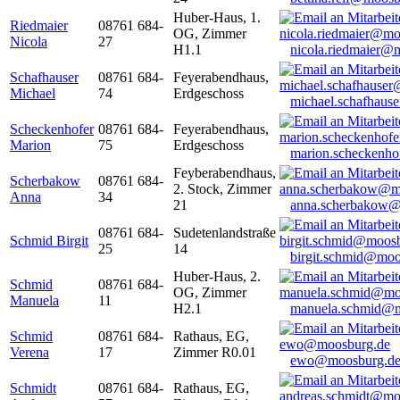
Huber-Haus, 1.
Riedmaier
08761 684-
OG, Zimmer
Nicola
27
H1.1
nicola.riedmaier@
Schafhauser
08761 684-
Feyerabendhaus,
Michael
74
Erdgeschoss
michael.schafhaus
Scheckenhofer
08761 684-
Feyerabendhaus,
Marion
75
Erdgeschoss
marion.scheckenh
Feyberabendhaus,
Scherbakow
08761 684-
2. Stock, Zimmer
Anna
34
21
anna.scherbakow@
08761 684-
Sudetenlandstraße
Schmid Birgit
25
14
birgit.schmid@moo
Huber-Haus, 2.
Schmid
08761 684-
OG, Zimmer
Manuela
11
H2.1
manuela.schmid@m
Schmid
08761 684-
Rathaus, EG,
Verena
17
Zimmer R0.01
ewo@moosburg.d
Schmidt
08761 684-
Rathaus, EG,