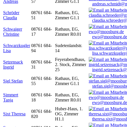
Andreas
57
Zimmer G1.1
andreas.schmidt@
Schröder
08761 684-
Rathaus, EG,
Claudia
51
Zimmer G1.1
claudia.schroeder
Schwaiger
08761 684-
Rathaus, EG,
Christine
17
Zimmer R0.01
ewo@moosburg.d
Schwarzkugler
08761 684-
Sudetenlandstr.
Lisa
94
14
lisa.schwarzkugle
Feyerabendhaus,
Setzensack
08761 684-
2. Stock, Zimmer
Ingrid
31
25
ingrid.setzensack
08761 684-
Rathaus, EG,
Sigl Stefan
55
Zimmer G1.1
stefan.sigl@moosb
Simmert
08761 684-
Rathaus, EG,
Tanja
18
Zimmer R0.01
ewo@moosburg.d
Huber-Haus, 1.
08761 684-
Sixt Theresa
OG, Zimmer
820
H1.1
theresa.sixt@moos