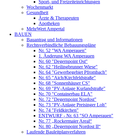
Sport- und Freizeiteinrichtungen
Wochenmarkt
Gesundheit
Ärzte & Therapeuten
Apotheken
MehrWert Ampertal
BAUEN
Bauantrag und Informationen
Rechtsverbindliche Bebauungspläne
Nr. 52 "WA Amperauen"
1. Änderung WA Amperauen
Nr. 60 "Degernpoint Ost"
Nr. 62 "Heilingbrunner Wiese"
Nr. 64 "Gewerbegebiet Pfrombach"
Nr. 65 "Aich/Kirchfeldstraße"
Nr. 68 "Sonnenhäuser CS"
Nr. 69 "PV-Anlage Kurlandstraße"
Nr. 70 "Containerbau ELA"
Nr. 72 "Degernpoint Nordost"
Nr. 73 "PV-Anlage Preisinger Loh"
Nr. 74 "Feldkirchen"
ENTWURF - Nr. 63 "SO Amperauen"
Nr. 77 „Rockermaier Areal“
Nr. 80 „Degernpoint Nordost II“
Laufende Bauleitplanverfahren