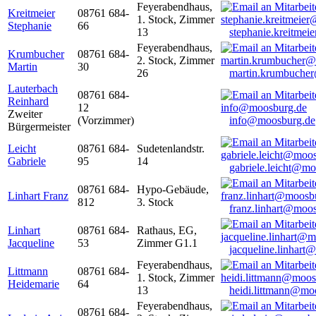
Feyerabendhaus,
Kreitmeier
08761 684-
1. Stock, Zimmer
Stephanie
66
13
stephanie.kreitme
Feyerabendhaus,
Krumbucher
08761 684-
2. Stock, Zimmer
Martin
30
26
martin.krumbuche
Lauterbach
08761 684-
Reinhard
12
Zweiter
(Vorzimmer)
info@moosburg.de
Bürgermeister
Leicht
08761 684-
Sudetenlandstr.
Gabriele
95
14
gabriele.leicht@m
08761 684-
Hypo-Gebäude,
Linhart Franz
812
3. Stock
franz.linhart@moo
Linhart
08761 684-
Rathaus, EG,
Jacqueline
53
Zimmer G1.1
jacqueline.linhart
Feyerabendhaus,
Littmann
08761 684-
1. Stock, Zimmer
Heidemarie
64
13
heidi.littmann@mo
Feyerabendhaus,
08761 684-