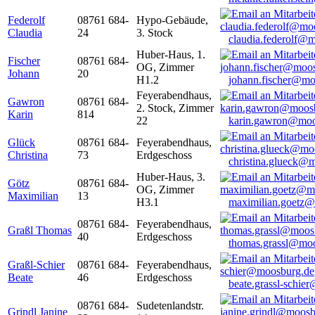
Federolf
08761 684-
Hypo-Gebäude,
Claudia
24
3. Stock
claudia.federolf@
Huber-Haus, 1.
Fischer
08761 684-
OG, Zimmer
Johann
20
H1.2
johann.fischer@mo
Feyerabendhaus,
Gawron
08761 684-
2. Stock, Zimmer
Karin
814
22
karin.gawron@moo
Glück
08761 684-
Feyerabendhaus,
Christina
73
Erdgeschoss
christina.glueck@
Huber-Haus, 3.
Götz
08761 684-
OG, Zimmer
Maximilian
13
H3.1
maximilian.goetz
08761 684-
Feyerabendhaus,
Graßl Thomas
40
Erdgeschoss
thomas.grassl@mo
Graßl-Schier
08761 684-
Feyerabendhaus,
Beate
46
Erdgeschoss
beate.grassl-schi
08761 684-
Sudetenlandstr.
Grindl Janine