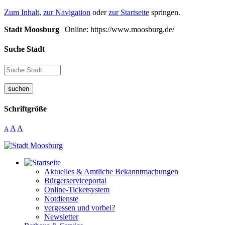
Zum Inhalt
,
zur Navigation
oder
zur Startseite
springen.
Stadt Moosburg
| Online: https://www.moosburg.de/
Suche Stadt
suchen
Schriftgröße
A
A
A
Aktuelles & Amtliche Bekanntmachungen
Bürgerserviceportal
Online-Ticketsystem
Notdienste
vergessen und vorbei?
Newsletter