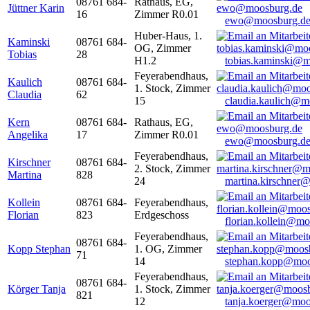
08761 684-
Rathaus, EG,
Jüttner Karin
16
Zimmer R0.01
ewo@moosburg.d
Huber-Haus, 1.
Kaminski
08761 684-
OG, Zimmer
Tobias
28
H1.2
tobias.kaminski@m
Feyerabendhaus,
Kaulich
08761 684-
1. Stock, Zimmer
Claudia
62
15
claudia.kaulich@m
Kern
08761 684-
Rathaus, EG,
Angelika
17
Zimmer R0.01
ewo@moosburg.d
Feyerabendhaus,
Kirschner
08761 684-
2. Stock, Zimmer
Martina
828
24
martina.kirschner
Kollein
08761 684-
Feyerabendhaus,
Florian
823
Erdgeschoss
florian.kollein@m
Feyerabendhaus,
08761 684-
Kopp Stephan
1. OG, Zimmer
71
14
stephan.kopp@moo
Feyerabendhaus,
08761 684-
Körger Tanja
1. Stock, Zimmer
821
12
tanja.koerger@moo