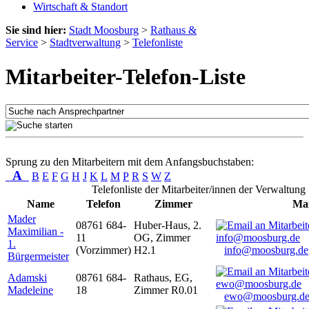
Wirtschaft & Standort
Sie sind hier:
Stadt Moosburg
>
Rathaus &
Service
>
Stadtverwaltung
>
Telefonliste
Mitarbeiter-Telefon-Liste
Sprung zu den Mitarbeitern mit dem Anfangsbuchstaben:
A
B
E
F
G
H
J
K
L
M
P
R
S
W
Z
Telefonliste der Mitarbeiter/innen der Verwaltung
Name
Telefon
Zimmer
Mai
Mader
08761 684-
Huber-Haus, 2.
Maximilian -
11
OG, Zimmer
1.
(Vorzimmer)
H2.1
info@moosburg.de
Bürgermeister
Adamski
08761 684-
Rathaus, EG,
Madeleine
18
Zimmer R0.01
ewo@moosburg.d