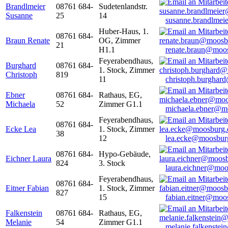
Brandlmeier
08761 684-
Sudetenlandstr.
Susanne
25
14
susanne.brandlme
Huber-Haus, 1.
08761 684-
Braun Renate
OG, Zimmer
21
H1.1
renate.braun@moo
Feyerabendhaus,
Burghard
08761 684-
1. Stock, Zimmer
Christoph
819
11
christoph.burghar
Ebner
08761 684-
Rathaus, EG,
Michaela
52
Zimmer G1.1
michaela.ebner@m
Feyerabendhaus,
08761 684-
Ecke Lea
1. Stock, Zimmer
38
12
lea.ecke@moosbur
08761 684-
Hypo-Gebäude,
Eichner Laura
824
3. Stock
laura.eichner@moo
Feyerabendhaus,
08761 684-
Eitner Fabian
1. Stock, Zimmer
827
15
fabian.eitner@moo
Falkenstein
08761 684-
Rathaus, EG,
Melanie
54
Zimmer G1.1
melanie.falkenste