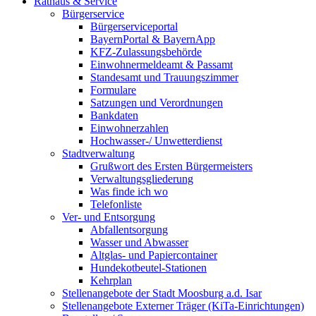
Rathaus & Service
Bürgerservice
Bürgerserviceportal
BayernPortal & BayernApp
KFZ-Zulassungsbehörde
Einwohnermeldeamt & Passamt
Standesamt und Trauungszimmer
Formulare
Satzungen und Verordnungen
Bankdaten
Einwohnerzahlen
Hochwasser-/ Unwetterdienst
Stadtverwaltung
Grußwort des Ersten Bürgermeisters
Verwaltungsgliederung
Was finde ich wo
Telefonliste
Ver- und Entsorgung
Abfallentsorgung
Wasser und Abwasser
Altglas- und Papiercontainer
Hundekotbeutel-Stationen
Kehrplan
Stellenangebote der Stadt Moosburg a.d. Isar
Stellenangebote Externer Träger (KiTa-Einrichtungen)