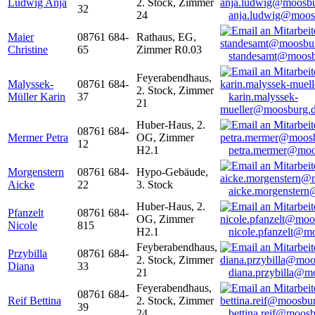
Ludwig Anja
2. Stock, Zimmer
32
24
anja.ludwig@moos
Maier
08761 684-
Rathaus, EG,
Christine
65
Zimmer R0.03
standesamt@moosb
Feyerabendhaus,
Malyssek-
08761 684-
2. Stock, Zimmer
Müller Karin
37
karin.malyssek-
21
mueller@moosburg.
Huber-Haus, 2.
08761 684-
Mermer Petra
OG, Zimmer
12
H2.1
petra.mermer@moo
Morgenstern
08761 684-
Hypo-Gebäude,
Aicke
22
3. Stock
aicke.morgenster
Huber-Haus, 2.
Pfanzelt
08761 684-
OG, Zimmer
Nicole
815
H2.1
nicole.pfanzelt@m
Feyberabendhaus,
Przybilla
08761 684-
2. Stock, Zimmer
Diana
33
21
diana.przybilla@m
Feyerabendhaus,
08761 684-
Reif Bettina
2. Stock, Zimmer
39
24
bettina.reif@moosb