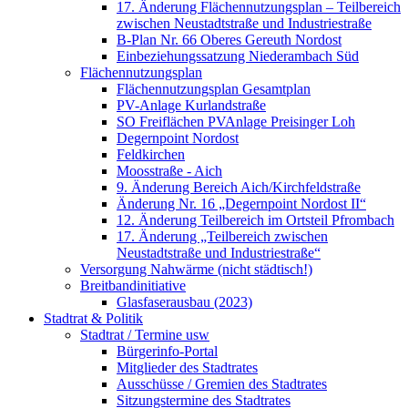
17. Änderung Flächennutzungsplan – Teilbereich
zwischen Neustadtstraße und Industriestraße
B-Plan Nr. 66 Oberes Gereuth Nordost
Einbeziehungssatzung Niederambach Süd
Flächennutzungsplan
Flächennutzungsplan Gesamtplan
PV-Anlage Kurlandstraße
SO Freiflächen PV­Anlage Preisinger Loh
Degernpoint Nordost
Feldkirchen
Moosstraße - Aich
9. Änderung Bereich Aich/Kirchfeldstraße
Änderung Nr. 16 „Degernpoint Nordost II“
12. Änderung Teilbereich im Ortsteil Pfrombach
17. Änderung „Teilbereich zwischen
Neustadtstraße und Industriestraße“
Versorgung Nahwärme (nicht städtisch!)
Breitbandinitiative
Glasfaserausbau (2023)
Stadtrat & Politik
Stadtrat / Termine usw
Bürgerinfo-Portal
Mitglieder des Stadtrates
Ausschüsse / Gremien des Stadtrates
Sitzungstermine des Stadtrates