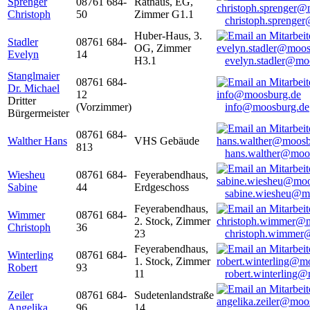
Sprenger
08761 684-
Rathaus, EG,
Christoph
50
Zimmer G1.1
christoph.sprenge
Huber-Haus, 3.
Stadler
08761 684-
OG, Zimmer
Evelyn
14
H3.1
evelyn.stadler@mo
Stanglmaier
08761 684-
Dr. Michael
12
Dritter
(Vorzimmer)
info@moosburg.de
Bürgermeister
08761 684-
Walther Hans
VHS Gebäude
813
hans.walther@moo
Wiesheu
08761 684-
Feyerabendhaus,
Sabine
44
Erdgeschoss
sabine.wiesheu@m
Feyerabendhaus,
Wimmer
08761 684-
2. Stock, Zimmer
Christoph
36
23
christoph.wimmer
Feyerabendhaus,
Winterling
08761 684-
1. Stock, Zimmer
Robert
93
11
robert.winterling
Zeiler
08761 684-
Sudetenlandstraße
Angelika
96
14