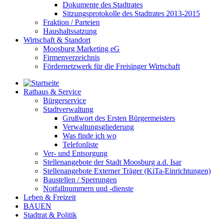
Dokumente des Stadtrates
Sitzungsprotokolle des Stadtrates 2013-2015
Fraktion / Parteien
Haushaltssatzung
Wirtschaft & Standort
Moosburg Marketing eG
Firmenverzeichnis
Fördernetzwerk für die Freisinger Wirtschaft
Rathaus & Service
Bürgerservice
Stadtverwaltung
Grußwort des Ersten Bürgermeisters
Verwaltungsgliederung
Was finde ich wo
Telefonliste
Ver- und Entsorgung
Stellenangebote der Stadt Moosburg a.d. Isar
Stellenangebote Externer Träger (KiTa-Einrichtungen)
Baustellen / Sperrungen
Notfallnummern und -dienste
Leben & Freizeit
BAUEN
Stadtrat & Politik