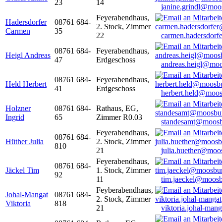
23
14
janine.grindl@moo
Feyerabendhaus,
Hadersdorfer
08761 684-
2. Stock, Zimmer
Carmen
35
22
carmen.hadersdor
08761 684-
Feyerabendhaus,
Heigl Andreas
47
Erdgeschoss
andreas.heigl@moo
08761 684-
Feyerabendhaus,
Held Herbert
41
Erdgeschoss
herbert.held@moos
Holzner
08761 684-
Rathaus, EG,
Ingrid
65
Zimmer R0.03
standesamt@moosb
Feyerabendhaus,
08761 684-
Hüther Julia
2. Stock, Zimmer
810
21
julia.huether@moo
Feyerabendhaus,
08761 684-
Jäckel Tim
1. Stock, Zimmer
92
11
tim.jaeckel@moosb
Feyberabendhaus,
Johal-Mangat
08761 684-
2. Stock, Zimmer
Viktoria
818
21
viktoria.johal-ma