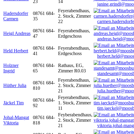
23
14
janine.grindl@moo
Feyerabendhaus,
Hadersdorfer
08761 684-
2. Stock, Zimmer
Carmen
35
22
carmen.hadersdor
08761 684-
Feyerabendhaus,
Heigl Andreas
47
Erdgeschoss
andreas.heigl@moo
08761 684-
Feyerabendhaus,
Held Herbert
41
Erdgeschoss
herbert.held@moos
Holzner
08761 684-
Rathaus, EG,
Ingrid
65
Zimmer R0.03
standesamt@moosb
Feyerabendhaus,
08761 684-
Hüther Julia
2. Stock, Zimmer
810
21
julia.huether@moo
Feyerabendhaus,
08761 684-
Jäckel Tim
1. Stock, Zimmer
92
11
tim.jaeckel@moosb
Feyberabendhaus,
Johal-Mangat
08761 684-
2. Stock, Zimmer
Viktoria
818
21
viktoria.johal-ma