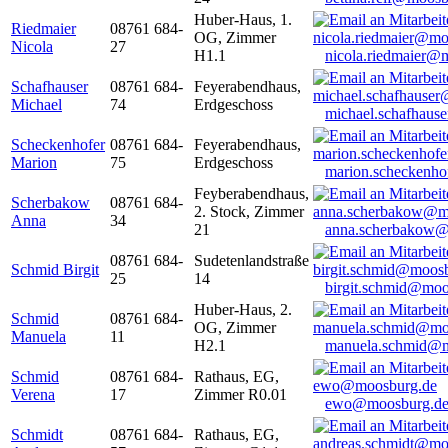
Huber-Haus, 1.
Riedmaier
08761 684-
OG, Zimmer
Nicola
27
H1.1
nicola.riedmaier@
Schafhauser
08761 684-
Feyerabendhaus,
Michael
74
Erdgeschoss
michael.schafhaus
Scheckenhofer
08761 684-
Feyerabendhaus,
Marion
75
Erdgeschoss
marion.scheckenh
Feyberabendhaus,
Scherbakow
08761 684-
2. Stock, Zimmer
Anna
34
21
anna.scherbakow@
08761 684-
Sudetenlandstraße
Schmid Birgit
25
14
birgit.schmid@moo
Huber-Haus, 2.
Schmid
08761 684-
OG, Zimmer
Manuela
11
H2.1
manuela.schmid@m
Schmid
08761 684-
Rathaus, EG,
Verena
17
Zimmer R0.01
ewo@moosburg.d
Schmidt
08761 684-
Rathaus, EG,