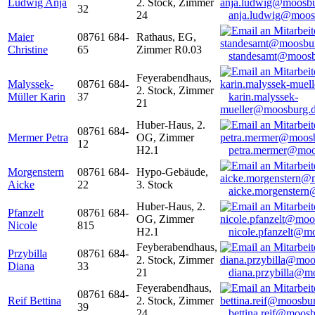
Ludwig Anja
2. Stock, Zimmer
32
24
anja.ludwig@moos
Maier
08761 684-
Rathaus, EG,
Christine
65
Zimmer R0.03
standesamt@moosb
Feyerabendhaus,
Malyssek-
08761 684-
2. Stock, Zimmer
Müller Karin
37
karin.malyssek-
21
mueller@moosburg.
Huber-Haus, 2.
08761 684-
Mermer Petra
OG, Zimmer
12
H2.1
petra.mermer@moo
Morgenstern
08761 684-
Hypo-Gebäude,
Aicke
22
3. Stock
aicke.morgenster
Huber-Haus, 2.
Pfanzelt
08761 684-
OG, Zimmer
Nicole
815
H2.1
nicole.pfanzelt@m
Feyberabendhaus,
Przybilla
08761 684-
2. Stock, Zimmer
Diana
33
21
diana.przybilla@m
Feyerabendhaus,
08761 684-
Reif Bettina
2. Stock, Zimmer
39
24
bettina.reif@moosb