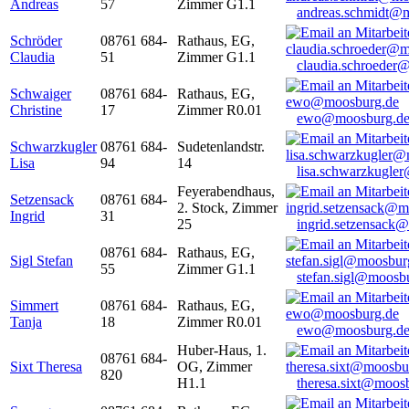
Andreas
57
Zimmer G1.1
andreas.schmidt@
Schröder
08761 684-
Rathaus, EG,
Claudia
51
Zimmer G1.1
claudia.schroeder
Schwaiger
08761 684-
Rathaus, EG,
Christine
17
Zimmer R0.01
ewo@moosburg.d
Schwarzkugler
08761 684-
Sudetenlandstr.
Lisa
94
14
lisa.schwarzkugle
Feyerabendhaus,
Setzensack
08761 684-
2. Stock, Zimmer
Ingrid
31
25
ingrid.setzensack
08761 684-
Rathaus, EG,
Sigl Stefan
55
Zimmer G1.1
stefan.sigl@moosb
Simmert
08761 684-
Rathaus, EG,
Tanja
18
Zimmer R0.01
ewo@moosburg.d
Huber-Haus, 1.
08761 684-
Sixt Theresa
OG, Zimmer
820
H1.1
theresa.sixt@moos