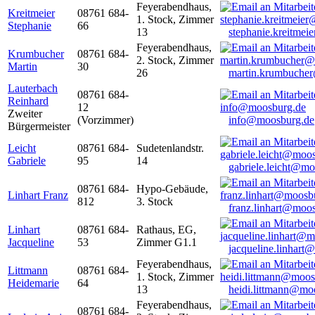
Feyerabendhaus,
Kreitmeier
08761 684-
1. Stock, Zimmer
Stephanie
66
13
stephanie.kreitme
Feyerabendhaus,
Krumbucher
08761 684-
2. Stock, Zimmer
Martin
30
26
martin.krumbuche
Lauterbach
08761 684-
Reinhard
12
Zweiter
(Vorzimmer)
info@moosburg.de
Bürgermeister
Leicht
08761 684-
Sudetenlandstr.
Gabriele
95
14
gabriele.leicht@m
08761 684-
Hypo-Gebäude,
Linhart Franz
812
3. Stock
franz.linhart@moo
Linhart
08761 684-
Rathaus, EG,
Jacqueline
53
Zimmer G1.1
jacqueline.linhart
Feyerabendhaus,
Littmann
08761 684-
1. Stock, Zimmer
Heidemarie
64
13
heidi.littmann@mo
Feyerabendhaus,
08761 684-