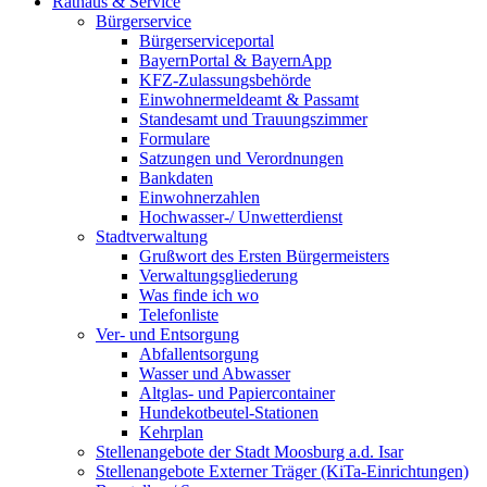
Rathaus & Service
Bürgerservice
Bürgerserviceportal
BayernPortal & BayernApp
KFZ-Zulassungsbehörde
Einwohnermeldeamt & Passamt
Standesamt und Trauungszimmer
Formulare
Satzungen und Verordnungen
Bankdaten
Einwohnerzahlen
Hochwasser-/ Unwetterdienst
Stadtverwaltung
Grußwort des Ersten Bürgermeisters
Verwaltungsgliederung
Was finde ich wo
Telefonliste
Ver- und Entsorgung
Abfallentsorgung
Wasser und Abwasser
Altglas- und Papiercontainer
Hundekotbeutel-Stationen
Kehrplan
Stellenangebote der Stadt Moosburg a.d. Isar
Stellenangebote Externer Träger (KiTa-Einrichtungen)