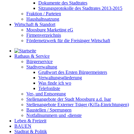
Dokumente des Stadtrates
Sitzungsprotokolle des Stadtrates 2013-2015
Fraktion / Parteien
Haushaltssatzung
Wirtschaft & Standort
Moosburg Marketing eG
Firmenverzeichnis
Fördernetzwerk für die Freisinger Wirtschaft
Rathaus & Service
Bürgerservice
Stadtverwaltung
Grußwort des Ersten Bürgermeisters
Verwaltungsgliederung
Was finde ich wo
Telefonliste
Ver- und Entsorgung
Stellenangebote der Stadt Moosburg a.d. Isar
Stellenangebote Externer Träger (KiTa-Einrichtungen)
Baustellen / Sperrungen
Notfallnummern und -dienste
Leben & Freizeit
BAUEN
Stadtrat & Politik