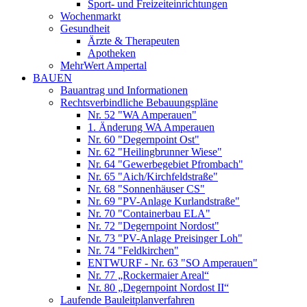
Sport- und Freizeiteinrichtungen
Wochenmarkt
Gesundheit
Ärzte & Therapeuten
Apotheken
MehrWert Ampertal
BAUEN
Bauantrag und Informationen
Rechtsverbindliche Bebauungspläne
Nr. 52 "WA Amperauen"
1. Änderung WA Amperauen
Nr. 60 "Degernpoint Ost"
Nr. 62 "Heilingbrunner Wiese"
Nr. 64 "Gewerbegebiet Pfrombach"
Nr. 65 "Aich/Kirchfeldstraße"
Nr. 68 "Sonnenhäuser CS"
Nr. 69 "PV-Anlage Kurlandstraße"
Nr. 70 "Containerbau ELA"
Nr. 72 "Degernpoint Nordost"
Nr. 73 "PV-Anlage Preisinger Loh"
Nr. 74 "Feldkirchen"
ENTWURF - Nr. 63 "SO Amperauen"
Nr. 77 „Rockermaier Areal“
Nr. 80 „Degernpoint Nordost II“
Laufende Bauleitplanverfahren