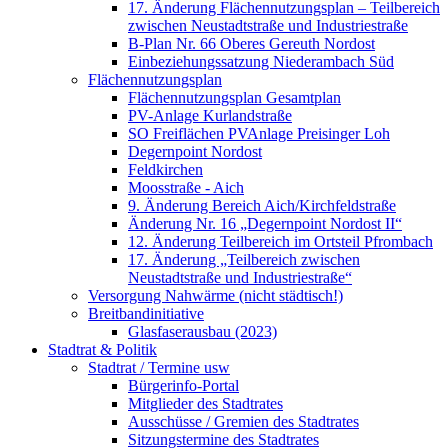
17. Änderung Flächennutzungsplan – Teilbereich
zwischen Neustadtstraße und Industriestraße
B-Plan Nr. 66 Oberes Gereuth Nordost
Einbeziehungssatzung Niederambach Süd
Flächennutzungsplan
Flächennutzungsplan Gesamtplan
PV-Anlage Kurlandstraße
SO Freiflächen PV­Anlage Preisinger Loh
Degernpoint Nordost
Feldkirchen
Moosstraße - Aich
9. Änderung Bereich Aich/Kirchfeldstraße
Änderung Nr. 16 „Degernpoint Nordost II“
12. Änderung Teilbereich im Ortsteil Pfrombach
17. Änderung „Teilbereich zwischen
Neustadtstraße und Industriestraße“
Versorgung Nahwärme (nicht städtisch!)
Breitbandinitiative
Glasfaserausbau (2023)
Stadtrat & Politik
Stadtrat / Termine usw
Bürgerinfo-Portal
Mitglieder des Stadtrates
Ausschüsse / Gremien des Stadtrates
Sitzungstermine des Stadtrates