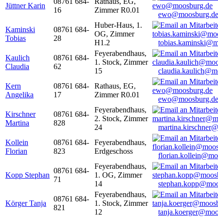
08761 684-
Rathaus, EG,
Jüttner Karin
16
Zimmer R0.01
ewo@moosburg.d
Huber-Haus, 1.
Kaminski
08761 684-
OG, Zimmer
Tobias
28
H1.2
tobias.kaminski@m
Feyerabendhaus,
Kaulich
08761 684-
1. Stock, Zimmer
Claudia
62
15
claudia.kaulich@m
Kern
08761 684-
Rathaus, EG,
Angelika
17
Zimmer R0.01
ewo@moosburg.d
Feyerabendhaus,
Kirschner
08761 684-
2. Stock, Zimmer
Martina
828
24
martina.kirschner
Kollein
08761 684-
Feyerabendhaus,
Florian
823
Erdgeschoss
florian.kollein@m
Feyerabendhaus,
08761 684-
Kopp Stephan
1. OG, Zimmer
71
14
stephan.kopp@moo
Feyerabendhaus,
08761 684-
Körger Tanja
1. Stock, Zimmer
821
12
tanja.koerger@moo