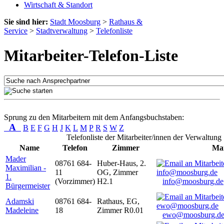
Wirtschaft & Standort
Sie sind hier:
Stadt Moosburg
>
Rathaus &
Service
>
Stadtverwaltung
>
Telefonliste
Mitarbeiter-Telefon-Liste
Sprung zu den Mitarbeitern mit dem Anfangsbuchstaben:
A
B
E
F
G
H
J
K
L
M
P
R
S
W
Z
Telefonliste der Mitarbeiter/innen der Verwaltung
Name
Telefon
Zimmer
Mai
Mader
08761 684-
Huber-Haus, 2.
Maximilian -
11
OG, Zimmer
1.
(Vorzimmer)
H2.1
info@moosburg.de
Bürgermeister
Adamski
08761 684-
Rathaus, EG,
Madeleine
18
Zimmer R0.01
ewo@moosburg.d