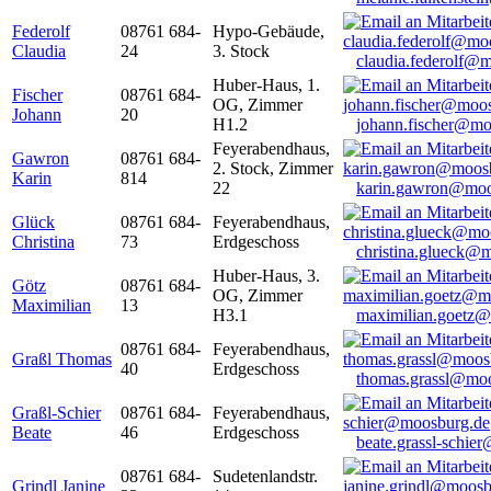
Federolf
08761 684-
Hypo-Gebäude,
Claudia
24
3. Stock
claudia.federolf@
Huber-Haus, 1.
Fischer
08761 684-
OG, Zimmer
Johann
20
H1.2
johann.fischer@mo
Feyerabendhaus,
Gawron
08761 684-
2. Stock, Zimmer
Karin
814
22
karin.gawron@moo
Glück
08761 684-
Feyerabendhaus,
Christina
73
Erdgeschoss
christina.glueck@
Huber-Haus, 3.
Götz
08761 684-
OG, Zimmer
Maximilian
13
H3.1
maximilian.goetz
08761 684-
Feyerabendhaus,
Graßl Thomas
40
Erdgeschoss
thomas.grassl@mo
Graßl-Schier
08761 684-
Feyerabendhaus,
Beate
46
Erdgeschoss
beate.grassl-schi
08761 684-
Sudetenlandstr.
Grindl Janine