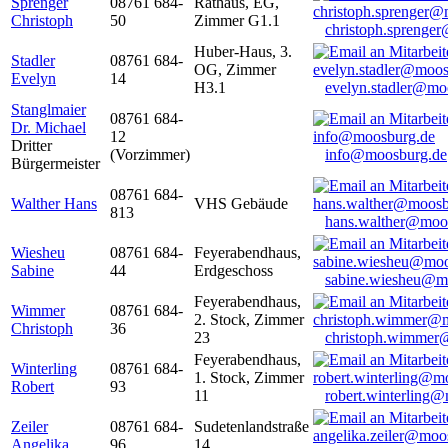
Sprenger
08761 684-
Rathaus, EG,
Christoph
50
Zimmer G1.1
christoph.sprenge
Huber-Haus, 3.
Stadler
08761 684-
OG, Zimmer
Evelyn
14
H3.1
evelyn.stadler@mo
Stanglmaier
08761 684-
Dr. Michael
12
Dritter
(Vorzimmer)
info@moosburg.de
Bürgermeister
08761 684-
Walther Hans
VHS Gebäude
813
hans.walther@moo
Wiesheu
08761 684-
Feyerabendhaus,
Sabine
44
Erdgeschoss
sabine.wiesheu@m
Feyerabendhaus,
Wimmer
08761 684-
2. Stock, Zimmer
Christoph
36
23
christoph.wimmer
Feyerabendhaus,
Winterling
08761 684-
1. Stock, Zimmer
Robert
93
11
robert.winterling
Zeiler
08761 684-
Sudetenlandstraße
Angelika
96
14