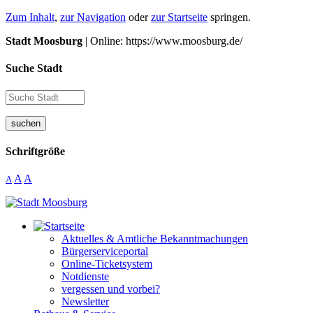
Zum Inhalt
,
zur Navigation
oder
zur Startseite
springen.
Stadt Moosburg
| Online: https://www.moosburg.de/
Suche Stadt
suchen
Schriftgröße
A
A
A
Aktuelles & Amtliche Bekanntmachungen
Bürgerserviceportal
Online-Ticketsystem
Notdienste
vergessen und vorbei?
Newsletter