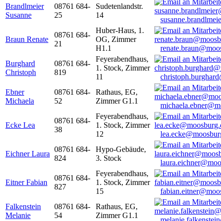
Brandlmeier
08761 684-
Sudetenlandstr.
Susanne
25
14
susanne.brandlme
Huber-Haus, 1.
08761 684-
Braun Renate
OG, Zimmer
21
H1.1
renate.braun@moo
Feyerabendhaus,
Burghard
08761 684-
1. Stock, Zimmer
Christoph
819
11
christoph.burghar
Ebner
08761 684-
Rathaus, EG,
Michaela
52
Zimmer G1.1
michaela.ebner@m
Feyerabendhaus,
08761 684-
Ecke Lea
1. Stock, Zimmer
38
12
lea.ecke@moosbur
08761 684-
Hypo-Gebäude,
Eichner Laura
824
3. Stock
laura.eichner@moo
Feyerabendhaus,
08761 684-
Eitner Fabian
1. Stock, Zimmer
827
15
fabian.eitner@moo
Falkenstein
08761 684-
Rathaus, EG,
Melanie
54
Zimmer G1.1
melanie.falkenste