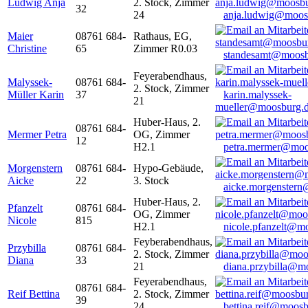
Ludwig Anja
2. Stock, Zimmer
32
24
anja.ludwig@moos
Maier
08761 684-
Rathaus, EG,
Christine
65
Zimmer R0.03
standesamt@moosb
Feyerabendhaus,
Malyssek-
08761 684-
2. Stock, Zimmer
Müller Karin
37
karin.malyssek-
21
mueller@moosburg.
Huber-Haus, 2.
08761 684-
Mermer Petra
OG, Zimmer
12
H2.1
petra.mermer@moo
Morgenstern
08761 684-
Hypo-Gebäude,
Aicke
22
3. Stock
aicke.morgenster
Huber-Haus, 2.
Pfanzelt
08761 684-
OG, Zimmer
Nicole
815
H2.1
nicole.pfanzelt@m
Feyberabendhaus,
Przybilla
08761 684-
2. Stock, Zimmer
Diana
33
21
diana.przybilla@m
Feyerabendhaus,
08761 684-
Reif Bettina
2. Stock, Zimmer
39
24
bettina.reif@moosb