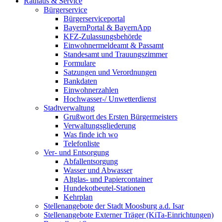
Rathaus & Service
Bürgerservice
Bürgerserviceportal
BayernPortal & BayernApp
KFZ-Zulassungsbehörde
Einwohnermeldeamt & Passamt
Standesamt und Trauungszimmer
Formulare
Satzungen und Verordnungen
Bankdaten
Einwohnerzahlen
Hochwasser-/ Unwetterdienst
Stadtverwaltung
Grußwort des Ersten Bürgermeisters
Verwaltungsgliederung
Was finde ich wo
Telefonliste
Ver- und Entsorgung
Abfallentsorgung
Wasser und Abwasser
Altglas- und Papiercontainer
Hundekotbeutel-Stationen
Kehrplan
Stellenangebote der Stadt Moosburg a.d. Isar
Stellenangebote Externer Träger (KiTa-Einrichtungen)