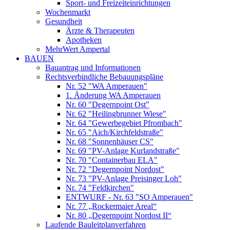
Sport- und Freizeiteinrichtungen
Wochenmarkt
Gesundheit
Ärzte & Therapeuten
Apotheken
MehrWert Ampertal
BAUEN
Bauantrag und Informationen
Rechtsverbindliche Bebauungspläne
Nr. 52 "WA Amperauen"
1. Änderung WA Amperauen
Nr. 60 "Degernpoint Ost"
Nr. 62 "Heilingbrunner Wiese"
Nr. 64 "Gewerbegebiet Pfrombach"
Nr. 65 "Aich/Kirchfeldstraße"
Nr. 68 "Sonnenhäuser CS"
Nr. 69 "PV-Anlage Kurlandstraße"
Nr. 70 "Containerbau ELA"
Nr. 72 "Degernpoint Nordost"
Nr. 73 "PV-Anlage Preisinger Loh"
Nr. 74 "Feldkirchen"
ENTWURF - Nr. 63 "SO Amperauen"
Nr. 77 „Rockermaier Areal“
Nr. 80 „Degernpoint Nordost II“
Laufende Bauleitplanverfahren