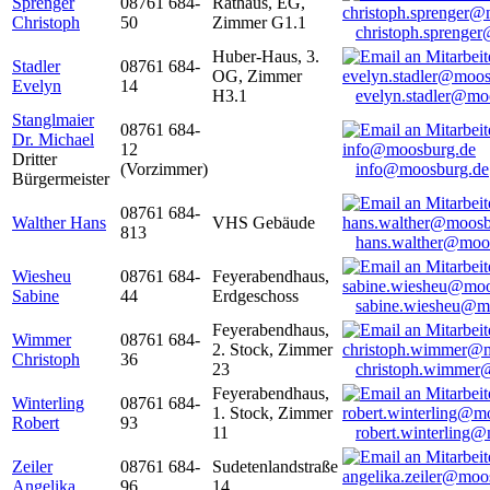
Sprenger
08761 684-
Rathaus, EG,
Christoph
50
Zimmer G1.1
christoph.sprenge
Huber-Haus, 3.
Stadler
08761 684-
OG, Zimmer
Evelyn
14
H3.1
evelyn.stadler@mo
Stanglmaier
08761 684-
Dr. Michael
12
Dritter
(Vorzimmer)
info@moosburg.de
Bürgermeister
08761 684-
Walther Hans
VHS Gebäude
813
hans.walther@moo
Wiesheu
08761 684-
Feyerabendhaus,
Sabine
44
Erdgeschoss
sabine.wiesheu@m
Feyerabendhaus,
Wimmer
08761 684-
2. Stock, Zimmer
Christoph
36
23
christoph.wimmer
Feyerabendhaus,
Winterling
08761 684-
1. Stock, Zimmer
Robert
93
11
robert.winterling
Zeiler
08761 684-
Sudetenlandstraße
Angelika
96
14