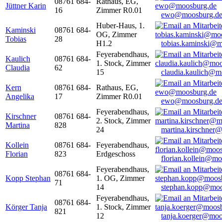
08761 684-
Rathaus, EG,
Jüttner Karin
16
Zimmer R0.01
ewo@moosburg.d
Huber-Haus, 1.
Kaminski
08761 684-
OG, Zimmer
Tobias
28
H1.2
tobias.kaminski@m
Feyerabendhaus,
Kaulich
08761 684-
1. Stock, Zimmer
Claudia
62
15
claudia.kaulich@m
Kern
08761 684-
Rathaus, EG,
Angelika
17
Zimmer R0.01
ewo@moosburg.d
Feyerabendhaus,
Kirschner
08761 684-
2. Stock, Zimmer
Martina
828
24
martina.kirschner
Kollein
08761 684-
Feyerabendhaus,
Florian
823
Erdgeschoss
florian.kollein@m
Feyerabendhaus,
08761 684-
Kopp Stephan
1. OG, Zimmer
71
14
stephan.kopp@moo
Feyerabendhaus,
08761 684-
Körger Tanja
1. Stock, Zimmer
821
12
tanja.koerger@moo