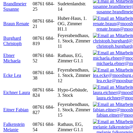
Brandlmeier
08761 684-
Sudetenlandstr.
Susanne
25
14
susanne.brandlme
Huber-Haus, 1.
08761 684-
Braun Renate
OG, Zimmer
21
H1.1
renate.braun@moo
Feyerabendhaus,
Burghard
08761 684-
1. Stock, Zimmer
Christoph
819
11
christoph.burghar
Ebner
08761 684-
Rathaus, EG,
Michaela
52
Zimmer G1.1
michaela.ebner@m
Feyerabendhaus,
08761 684-
Ecke Lea
1. Stock, Zimmer
38
12
lea.ecke@moosbur
08761 684-
Hypo-Gebäude,
Eichner Laura
824
3. Stock
laura.eichner@moo
Feyerabendhaus,
08761 684-
Eitner Fabian
1. Stock, Zimmer
827
15
fabian.eitner@moo
Falkenstein
08761 684-
Rathaus, EG,
Melanie
54
Zimmer G1.1
melanie.falkenste