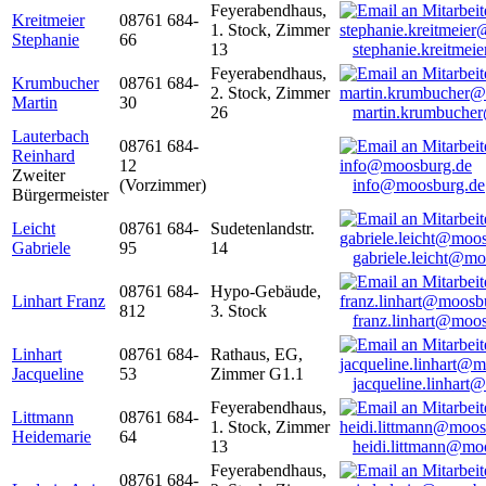
Feyerabendhaus,
Kreitmeier
08761 684-
1. Stock, Zimmer
Stephanie
66
13
stephanie.kreitme
Feyerabendhaus,
Krumbucher
08761 684-
2. Stock, Zimmer
Martin
30
26
martin.krumbuche
Lauterbach
08761 684-
Reinhard
12
Zweiter
(Vorzimmer)
info@moosburg.de
Bürgermeister
Leicht
08761 684-
Sudetenlandstr.
Gabriele
95
14
gabriele.leicht@m
08761 684-
Hypo-Gebäude,
Linhart Franz
812
3. Stock
franz.linhart@moo
Linhart
08761 684-
Rathaus, EG,
Jacqueline
53
Zimmer G1.1
jacqueline.linhart
Feyerabendhaus,
Littmann
08761 684-
1. Stock, Zimmer
Heidemarie
64
13
heidi.littmann@mo
Feyerabendhaus,
08761 684-