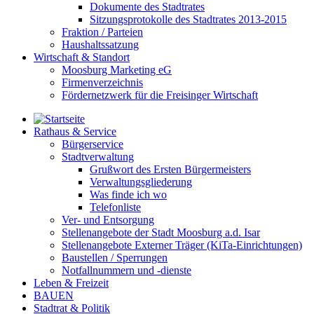
Dokumente des Stadtrates
Sitzungsprotokolle des Stadtrates 2013-2015
Fraktion / Parteien
Haushaltssatzung
Wirtschaft & Standort
Moosburg Marketing eG
Firmenverzeichnis
Fördernetzwerk für die Freisinger Wirtschaft
Rathaus & Service
Bürgerservice
Stadtverwaltung
Grußwort des Ersten Bürgermeisters
Verwaltungsgliederung
Was finde ich wo
Telefonliste
Ver- und Entsorgung
Stellenangebote der Stadt Moosburg a.d. Isar
Stellenangebote Externer Träger (KiTa-Einrichtungen)
Baustellen / Sperrungen
Notfallnummern und -dienste
Leben & Freizeit
BAUEN
Stadtrat & Politik