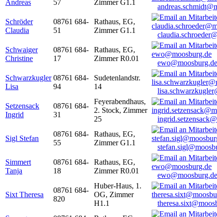
Andreas
57
Zimmer G1.1
andreas.schmidt@
Schröder
08761 684-
Rathaus, EG,
Claudia
51
Zimmer G1.1
claudia.schroeder
Schwaiger
08761 684-
Rathaus, EG,
Christine
17
Zimmer R0.01
ewo@moosburg.d
Schwarzkugler
08761 684-
Sudetenlandstr.
Lisa
94
14
lisa.schwarzkugle
Feyerabendhaus,
Setzensack
08761 684-
2. Stock, Zimmer
Ingrid
31
25
ingrid.setzensack
08761 684-
Rathaus, EG,
Sigl Stefan
55
Zimmer G1.1
stefan.sigl@moosb
Simmert
08761 684-
Rathaus, EG,
Tanja
18
Zimmer R0.01
ewo@moosburg.d
Huber-Haus, 1.
08761 684-
Sixt Theresa
OG, Zimmer
820
H1.1
theresa.sixt@moos