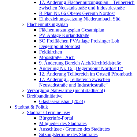
17. Änderung Flächennutzungsplan – Teilbereich
zwischen Neustadtstraße und Industriestraße
B-Plan Nr. 66 Oberes Gereuth Nordost
Einbeziehungssatzung Niederambach Süd
Flächennutzungsplan
Flächennutzungsplan Gesamtplan
PV-Anlage Kurlandstraße
SO Freiflächen PV­Anlage Preisinger Loh
Degernpoint Nordost
Feldkirchen
Moosstraße - Aich
9. Änderung Bereich Aich/Kirchfeldstraße
Änderung Nr. 16 „Degernpoint Nordost II“
12. Änderung Teilbereich im Ortsteil Pfrombach
17. Änderung „Teilbereich zwischen
Neustadtstraße und Industriestraße“
Versorgung Nahwärme (nicht städtisch!)
Breitbandinitiative
Glasfaserausbau (2023)
Stadtrat & Politik
Stadtrat / Termine usw
Bürgerinfo-Portal
Mitglieder des Stadtrates
Ausschüsse / Gremien des Stadtrates
Sitzungstermine des Stadtrates