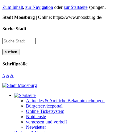
Zum Inhalt
,
zur Navigation
oder
zur Startseite
springen.
Stadt Moosburg
| Online: https://www.moosburg.de/
Suche Stadt
suchen
Schriftgröße
A
A
A
Aktuelles & Amtliche Bekanntmachungen
Bürgerserviceportal
Online-Ticketsystem
Notdienste
vergessen und vorbei?
Newsletter