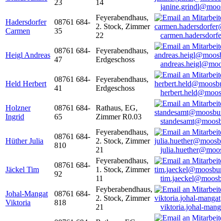
23
14
janine.grindl@moo
Feyerabendhaus,
Hadersdorfer
08761 684-
2. Stock, Zimmer
Carmen
35
22
carmen.hadersdor
08761 684-
Feyerabendhaus,
Heigl Andreas
47
Erdgeschoss
andreas.heigl@moo
08761 684-
Feyerabendhaus,
Held Herbert
41
Erdgeschoss
herbert.held@moos
Holzner
08761 684-
Rathaus, EG,
Ingrid
65
Zimmer R0.03
standesamt@moosb
Feyerabendhaus,
08761 684-
Hüther Julia
2. Stock, Zimmer
810
21
julia.huether@moo
Feyerabendhaus,
08761 684-
Jäckel Tim
1. Stock, Zimmer
92
11
tim.jaeckel@moosb
Feyberabendhaus,
Johal-Mangat
08761 684-
2. Stock, Zimmer
Viktoria
818
21
viktoria.johal-ma