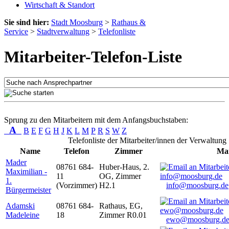
Wirtschaft & Standort
Sie sind hier:
Stadt Moosburg
>
Rathaus &
Service
>
Stadtverwaltung
>
Telefonliste
Mitarbeiter-Telefon-Liste
Sprung zu den Mitarbeitern mit dem Anfangsbuchstaben:
A
B
E
F
G
H
J
K
L
M
P
R
S
W
Z
Telefonliste der Mitarbeiter/innen der Verwaltung
Name
Telefon
Zimmer
Mai
Mader
08761 684-
Huber-Haus, 2.
Maximilian -
11
OG, Zimmer
1.
(Vorzimmer)
H2.1
info@moosburg.de
Bürgermeister
Adamski
08761 684-
Rathaus, EG,
Madeleine
18
Zimmer R0.01
ewo@moosburg.d