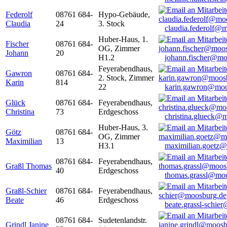
Federolf
08761 684-
Hypo-Gebäude,
Claudia
24
3. Stock
claudia.federolf@
Huber-Haus, 1.
Fischer
08761 684-
OG, Zimmer
Johann
20
H1.2
johann.fischer@mo
Feyerabendhaus,
Gawron
08761 684-
2. Stock, Zimmer
Karin
814
22
karin.gawron@moo
Glück
08761 684-
Feyerabendhaus,
Christina
73
Erdgeschoss
christina.glueck@
Huber-Haus, 3.
Götz
08761 684-
OG, Zimmer
Maximilian
13
H3.1
maximilian.goetz
08761 684-
Feyerabendhaus,
Graßl Thomas
40
Erdgeschoss
thomas.grassl@mo
Graßl-Schier
08761 684-
Feyerabendhaus,
Beate
46
Erdgeschoss
beate.grassl-schi
08761 684-
Sudetenlandstr.
Grindl Janine