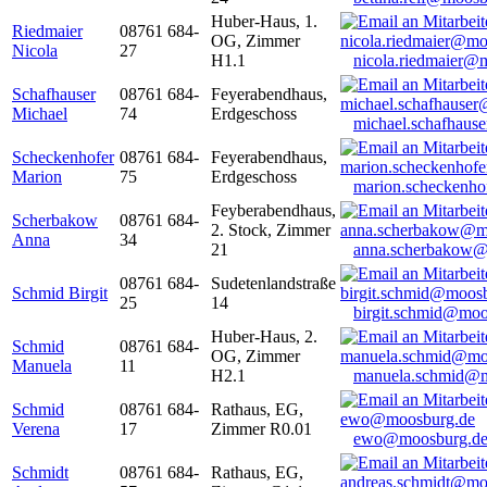
Huber-Haus, 1.
Riedmaier
08761 684-
OG, Zimmer
Nicola
27
H1.1
nicola.riedmaier@
Schafhauser
08761 684-
Feyerabendhaus,
Michael
74
Erdgeschoss
michael.schafhaus
Scheckenhofer
08761 684-
Feyerabendhaus,
Marion
75
Erdgeschoss
marion.scheckenh
Feyberabendhaus,
Scherbakow
08761 684-
2. Stock, Zimmer
Anna
34
21
anna.scherbakow@
08761 684-
Sudetenlandstraße
Schmid Birgit
25
14
birgit.schmid@moo
Huber-Haus, 2.
Schmid
08761 684-
OG, Zimmer
Manuela
11
H2.1
manuela.schmid@m
Schmid
08761 684-
Rathaus, EG,
Verena
17
Zimmer R0.01
ewo@moosburg.d
Schmidt
08761 684-
Rathaus, EG,