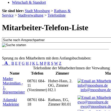
Wirtschaft & Standort
Sie sind hier:
Stadt Moosburg
>
Rathaus &
Service
>
Stadtverwaltung
>
Telefonliste
Mitarbeiter-Telefon-Liste
Sprung zu den Mitarbeitern mit dem Anfangsbuchstaben:
A
B
E
F
G
H
J
K
L
M
P
R
S
W
Z
Telefonliste der Mitarbeiter/innen der Verwaltung
Name
Telefon
Zimmer
Mai
Mader
08761 684-
Huber-Haus, 2.
Maximilian -
11
OG, Zimmer
1.
(Vorzimmer)
H2.1
info@moosburg.de
Bürgermeister
Adamski
08761 684-
Rathaus, EG,
Madeleine
18
Zimmer R0.01
ewo@moosburg.d