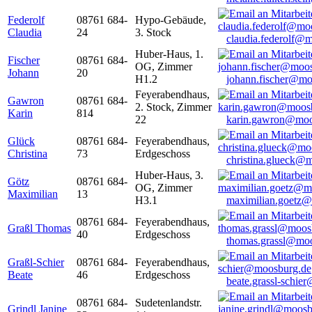
Federolf
08761 684-
Hypo-Gebäude,
Claudia
24
3. Stock
claudia.federolf@
Huber-Haus, 1.
Fischer
08761 684-
OG, Zimmer
Johann
20
H1.2
johann.fischer@mo
Feyerabendhaus,
Gawron
08761 684-
2. Stock, Zimmer
Karin
814
22
karin.gawron@moo
Glück
08761 684-
Feyerabendhaus,
Christina
73
Erdgeschoss
christina.glueck@
Huber-Haus, 3.
Götz
08761 684-
OG, Zimmer
Maximilian
13
H3.1
maximilian.goetz
08761 684-
Feyerabendhaus,
Graßl Thomas
40
Erdgeschoss
thomas.grassl@mo
Graßl-Schier
08761 684-
Feyerabendhaus,
Beate
46
Erdgeschoss
beate.grassl-schi
08761 684-
Sudetenlandstr.
Grindl Janine