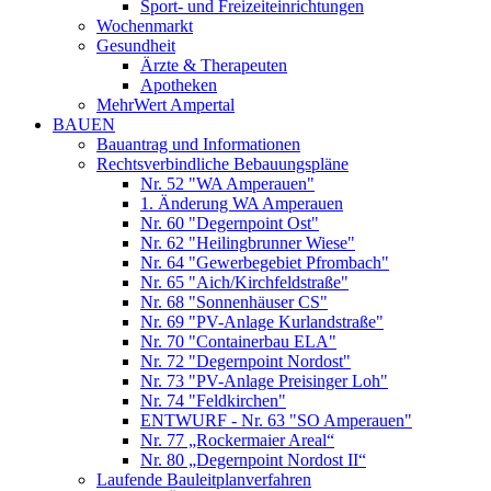
Sport- und Freizeiteinrichtungen
Wochenmarkt
Gesundheit
Ärzte & Therapeuten
Apotheken
MehrWert Ampertal
BAUEN
Bauantrag und Informationen
Rechtsverbindliche Bebauungspläne
Nr. 52 "WA Amperauen"
1. Änderung WA Amperauen
Nr. 60 "Degernpoint Ost"
Nr. 62 "Heilingbrunner Wiese"
Nr. 64 "Gewerbegebiet Pfrombach"
Nr. 65 "Aich/Kirchfeldstraße"
Nr. 68 "Sonnenhäuser CS"
Nr. 69 "PV-Anlage Kurlandstraße"
Nr. 70 "Containerbau ELA"
Nr. 72 "Degernpoint Nordost"
Nr. 73 "PV-Anlage Preisinger Loh"
Nr. 74 "Feldkirchen"
ENTWURF - Nr. 63 "SO Amperauen"
Nr. 77 „Rockermaier Areal“
Nr. 80 „Degernpoint Nordost II“
Laufende Bauleitplanverfahren