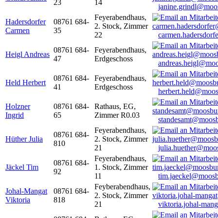
23
14
janine.grindl@moo
Feyerabendhaus,
Hadersdorfer
08761 684-
2. Stock, Zimmer
Carmen
35
22
carmen.hadersdor
08761 684-
Feyerabendhaus,
Heigl Andreas
47
Erdgeschoss
andreas.heigl@moo
08761 684-
Feyerabendhaus,
Held Herbert
41
Erdgeschoss
herbert.held@moos
Holzner
08761 684-
Rathaus, EG,
Ingrid
65
Zimmer R0.03
standesamt@moosb
Feyerabendhaus,
08761 684-
Hüther Julia
2. Stock, Zimmer
810
21
julia.huether@moo
Feyerabendhaus,
08761 684-
Jäckel Tim
1. Stock, Zimmer
92
11
tim.jaeckel@moosb
Feyberabendhaus,
Johal-Mangat
08761 684-
2. Stock, Zimmer
Viktoria
818
21
viktoria.johal-ma