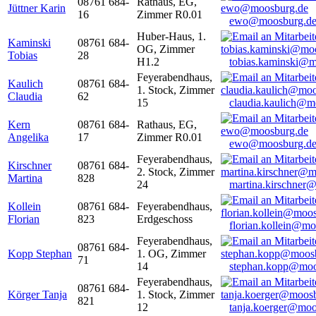
08761 684-
Rathaus, EG,
Jüttner Karin
16
Zimmer R0.01
ewo@moosburg.d
Huber-Haus, 1.
Kaminski
08761 684-
OG, Zimmer
Tobias
28
H1.2
tobias.kaminski@m
Feyerabendhaus,
Kaulich
08761 684-
1. Stock, Zimmer
Claudia
62
15
claudia.kaulich@m
Kern
08761 684-
Rathaus, EG,
Angelika
17
Zimmer R0.01
ewo@moosburg.d
Feyerabendhaus,
Kirschner
08761 684-
2. Stock, Zimmer
Martina
828
24
martina.kirschner
Kollein
08761 684-
Feyerabendhaus,
Florian
823
Erdgeschoss
florian.kollein@m
Feyerabendhaus,
08761 684-
Kopp Stephan
1. OG, Zimmer
71
14
stephan.kopp@moo
Feyerabendhaus,
08761 684-
Körger Tanja
1. Stock, Zimmer
821
12
tanja.koerger@moo