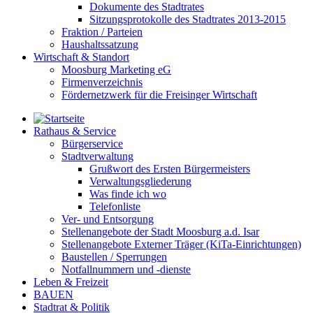
Dokumente des Stadtrates
Sitzungsprotokolle des Stadtrates 2013-2015
Fraktion / Parteien
Haushaltssatzung
Wirtschaft & Standort
Moosburg Marketing eG
Firmenverzeichnis
Fördernetzwerk für die Freisinger Wirtschaft
Rathaus & Service
Bürgerservice
Stadtverwaltung
Grußwort des Ersten Bürgermeisters
Verwaltungsgliederung
Was finde ich wo
Telefonliste
Ver- und Entsorgung
Stellenangebote der Stadt Moosburg a.d. Isar
Stellenangebote Externer Träger (KiTa-Einrichtungen)
Baustellen / Sperrungen
Notfallnummern und -dienste
Leben & Freizeit
BAUEN
Stadtrat & Politik