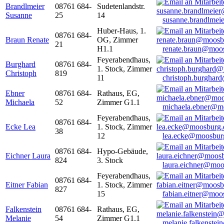
Brandlmeier
08761 684-
Sudetenlandstr.
Susanne
25
14
susanne.brandlme
Huber-Haus, 1.
08761 684-
Braun Renate
OG, Zimmer
21
H1.1
renate.braun@moo
Feyerabendhaus,
Burghard
08761 684-
1. Stock, Zimmer
Christoph
819
11
christoph.burghar
Ebner
08761 684-
Rathaus, EG,
Michaela
52
Zimmer G1.1
michaela.ebner@m
Feyerabendhaus,
08761 684-
Ecke Lea
1. Stock, Zimmer
38
12
lea.ecke@moosbur
08761 684-
Hypo-Gebäude,
Eichner Laura
824
3. Stock
laura.eichner@moo
Feyerabendhaus,
08761 684-
Eitner Fabian
1. Stock, Zimmer
827
15
fabian.eitner@moo
Falkenstein
08761 684-
Rathaus, EG,
Melanie
54
Zimmer G1.1
melanie.falkenste