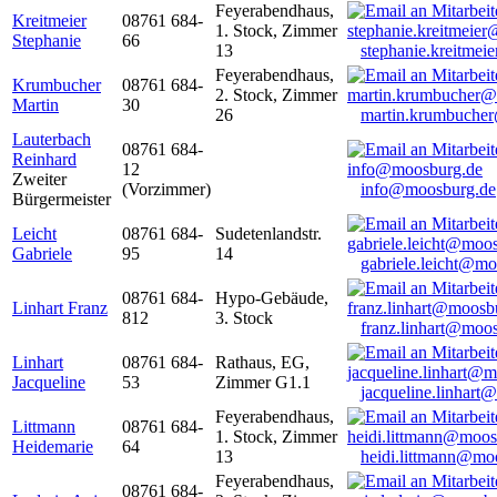
Feyerabendhaus,
Kreitmeier
08761 684-
1. Stock, Zimmer
Stephanie
66
13
stephanie.kreitme
Feyerabendhaus,
Krumbucher
08761 684-
2. Stock, Zimmer
Martin
30
26
martin.krumbuche
Lauterbach
08761 684-
Reinhard
12
Zweiter
(Vorzimmer)
info@moosburg.de
Bürgermeister
Leicht
08761 684-
Sudetenlandstr.
Gabriele
95
14
gabriele.leicht@m
08761 684-
Hypo-Gebäude,
Linhart Franz
812
3. Stock
franz.linhart@moo
Linhart
08761 684-
Rathaus, EG,
Jacqueline
53
Zimmer G1.1
jacqueline.linhart
Feyerabendhaus,
Littmann
08761 684-
1. Stock, Zimmer
Heidemarie
64
13
heidi.littmann@mo
Feyerabendhaus,
08761 684-