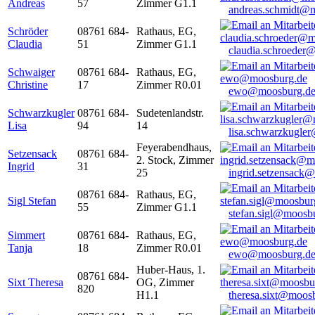
Andreas
57
Zimmer G1.1
andreas.schmidt@
Schröder
08761 684-
Rathaus, EG,
Claudia
51
Zimmer G1.1
claudia.schroeder
Schwaiger
08761 684-
Rathaus, EG,
Christine
17
Zimmer R0.01
ewo@moosburg.d
Schwarzkugler
08761 684-
Sudetenlandstr.
Lisa
94
14
lisa.schwarzkugle
Feyerabendhaus,
Setzensack
08761 684-
2. Stock, Zimmer
Ingrid
31
25
ingrid.setzensack
08761 684-
Rathaus, EG,
Sigl Stefan
55
Zimmer G1.1
stefan.sigl@moosb
Simmert
08761 684-
Rathaus, EG,
Tanja
18
Zimmer R0.01
ewo@moosburg.d
Huber-Haus, 1.
08761 684-
Sixt Theresa
OG, Zimmer
820
H1.1
theresa.sixt@moos