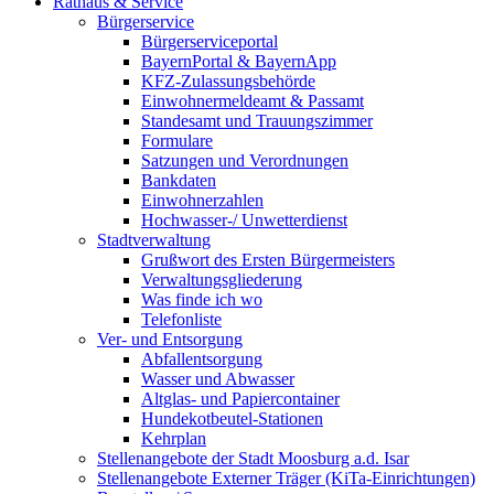
Rathaus & Service
Bürgerservice
Bürgerserviceportal
BayernPortal & BayernApp
KFZ-Zulassungsbehörde
Einwohnermeldeamt & Passamt
Standesamt und Trauungszimmer
Formulare
Satzungen und Verordnungen
Bankdaten
Einwohnerzahlen
Hochwasser-/ Unwetterdienst
Stadtverwaltung
Grußwort des Ersten Bürgermeisters
Verwaltungsgliederung
Was finde ich wo
Telefonliste
Ver- und Entsorgung
Abfallentsorgung
Wasser und Abwasser
Altglas- und Papiercontainer
Hundekotbeutel-Stationen
Kehrplan
Stellenangebote der Stadt Moosburg a.d. Isar
Stellenangebote Externer Träger (KiTa-Einrichtungen)