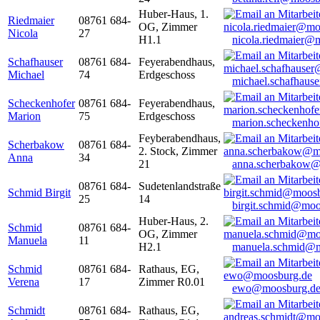
Huber-Haus, 1.
Riedmaier
08761 684-
OG, Zimmer
Nicola
27
H1.1
nicola.riedmaier@
Schafhauser
08761 684-
Feyerabendhaus,
Michael
74
Erdgeschoss
michael.schafhaus
Scheckenhofer
08761 684-
Feyerabendhaus,
Marion
75
Erdgeschoss
marion.scheckenh
Feyberabendhaus,
Scherbakow
08761 684-
2. Stock, Zimmer
Anna
34
21
anna.scherbakow@
08761 684-
Sudetenlandstraße
Schmid Birgit
25
14
birgit.schmid@moo
Huber-Haus, 2.
Schmid
08761 684-
OG, Zimmer
Manuela
11
H2.1
manuela.schmid@m
Schmid
08761 684-
Rathaus, EG,
Verena
17
Zimmer R0.01
ewo@moosburg.d
Schmidt
08761 684-
Rathaus, EG,