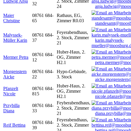
Ludwig Anja
2. Stock, Zimmer
32
24
anja.ludwig@moos
Maier
08761 684-
Rathaus, EG,
Christine
65
Zimmer R0.03
standesamt@moosb
Feyerabendhaus,
Malyssek-
08761 684-
2. Stock, Zimmer
Müller Karin
37
karin.malyssek-
21
mueller@moosburg.
Huber-Haus, 2.
08761 684-
Mermer Petra
OG, Zimmer
12
H2.1
petra.mermer@moo
Morgenstern
08761 684-
Hypo-Gebäude,
Aicke
22
3. Stock
aicke.morgenster
Huber-Haus, 2.
Pfanzelt
08761 684-
OG, Zimmer
Nicole
815
H2.1
nicole.pfanzelt@m
Feyberabendhaus,
Przybilla
08761 684-
2. Stock, Zimmer
Diana
33
21
diana.przybilla@m
Feyerabendhaus,
08761 684-
Reif Bettina
2. Stock, Zimmer
39
24
bettina.reif@moosb