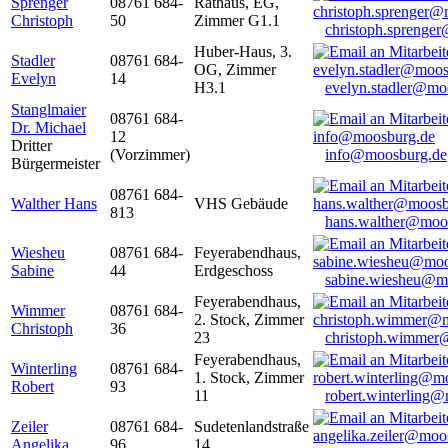
Sprenger
08761 684-
Rathaus, EG,
Christoph
50
Zimmer G1.1
christoph.sprenge
Huber-Haus, 3.
Stadler
08761 684-
OG, Zimmer
Evelyn
14
H3.1
evelyn.stadler@mo
Stanglmaier
08761 684-
Dr. Michael
12
Dritter
(Vorzimmer)
info@moosburg.de
Bürgermeister
08761 684-
Walther Hans
VHS Gebäude
813
hans.walther@moo
Wiesheu
08761 684-
Feyerabendhaus,
Sabine
44
Erdgeschoss
sabine.wiesheu@m
Feyerabendhaus,
Wimmer
08761 684-
2. Stock, Zimmer
Christoph
36
23
christoph.wimmer
Feyerabendhaus,
Winterling
08761 684-
1. Stock, Zimmer
Robert
93
11
robert.winterling
Zeiler
08761 684-
Sudetenlandstraße
Angelika
96
14