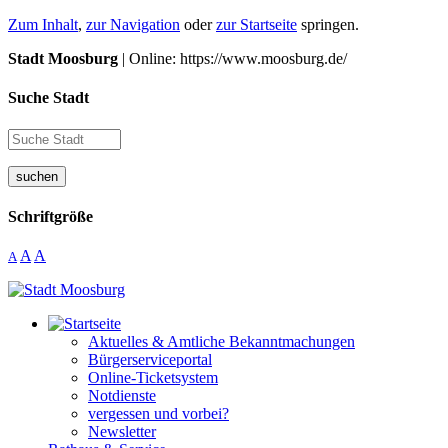
Zum Inhalt
,
zur Navigation
oder
zur Startseite
springen.
Stadt Moosburg
| Online: https://www.moosburg.de/
Suche Stadt
suchen
Schriftgröße
A
A
A
Aktuelles & Amtliche Bekanntmachungen
Bürgerserviceportal
Online-Ticketsystem
Notdienste
vergessen und vorbei?
Newsletter