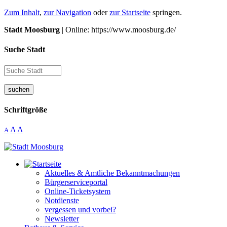
Zum Inhalt
,
zur Navigation
oder
zur Startseite
springen.
Stadt Moosburg
| Online: https://www.moosburg.de/
Suche Stadt
suchen
Schriftgröße
A
A
A
Aktuelles & Amtliche Bekanntmachungen
Bürgerserviceportal
Online-Ticketsystem
Notdienste
vergessen und vorbei?
Newsletter