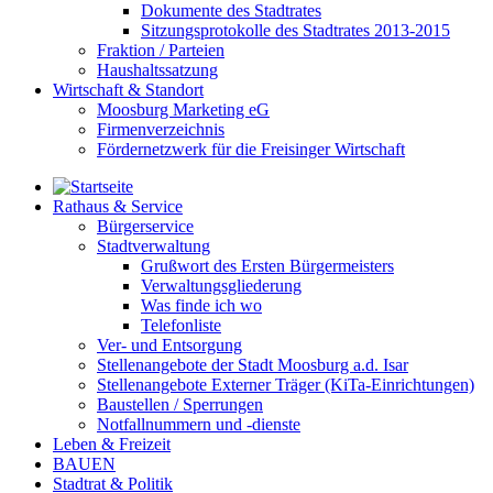
Dokumente des Stadtrates
Sitzungsprotokolle des Stadtrates 2013-2015
Fraktion / Parteien
Haushaltssatzung
Wirtschaft & Standort
Moosburg Marketing eG
Firmenverzeichnis
Fördernetzwerk für die Freisinger Wirtschaft
Rathaus & Service
Bürgerservice
Stadtverwaltung
Grußwort des Ersten Bürgermeisters
Verwaltungsgliederung
Was finde ich wo
Telefonliste
Ver- und Entsorgung
Stellenangebote der Stadt Moosburg a.d. Isar
Stellenangebote Externer Träger (KiTa-Einrichtungen)
Baustellen / Sperrungen
Notfallnummern und -dienste
Leben & Freizeit
BAUEN
Stadtrat & Politik