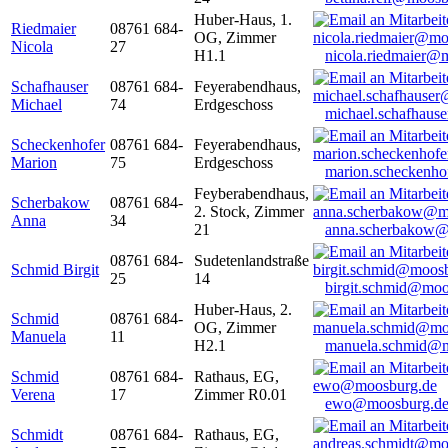
Huber-Haus, 1.
Riedmaier
08761 684-
OG, Zimmer
Nicola
27
H1.1
nicola.riedmaier@
Schafhauser
08761 684-
Feyerabendhaus,
Michael
74
Erdgeschoss
michael.schafhaus
Scheckenhofer
08761 684-
Feyerabendhaus,
Marion
75
Erdgeschoss
marion.scheckenh
Feyberabendhaus,
Scherbakow
08761 684-
2. Stock, Zimmer
Anna
34
21
anna.scherbakow@
08761 684-
Sudetenlandstraße
Schmid Birgit
25
14
birgit.schmid@moo
Huber-Haus, 2.
Schmid
08761 684-
OG, Zimmer
Manuela
11
H2.1
manuela.schmid@m
Schmid
08761 684-
Rathaus, EG,
Verena
17
Zimmer R0.01
ewo@moosburg.d
Schmidt
08761 684-
Rathaus, EG,