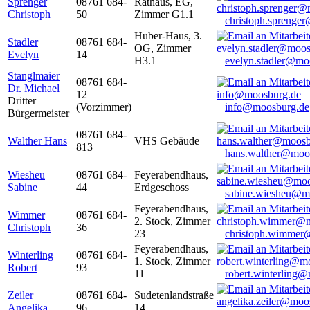
Sprenger
08761 684-
Rathaus, EG,
Christoph
50
Zimmer G1.1
christoph.sprenge
Huber-Haus, 3.
Stadler
08761 684-
OG, Zimmer
Evelyn
14
H3.1
evelyn.stadler@mo
Stanglmaier
08761 684-
Dr. Michael
12
Dritter
(Vorzimmer)
info@moosburg.de
Bürgermeister
08761 684-
Walther Hans
VHS Gebäude
813
hans.walther@moo
Wiesheu
08761 684-
Feyerabendhaus,
Sabine
44
Erdgeschoss
sabine.wiesheu@m
Feyerabendhaus,
Wimmer
08761 684-
2. Stock, Zimmer
Christoph
36
23
christoph.wimmer
Feyerabendhaus,
Winterling
08761 684-
1. Stock, Zimmer
Robert
93
11
robert.winterling
Zeiler
08761 684-
Sudetenlandstraße
Angelika
96
14