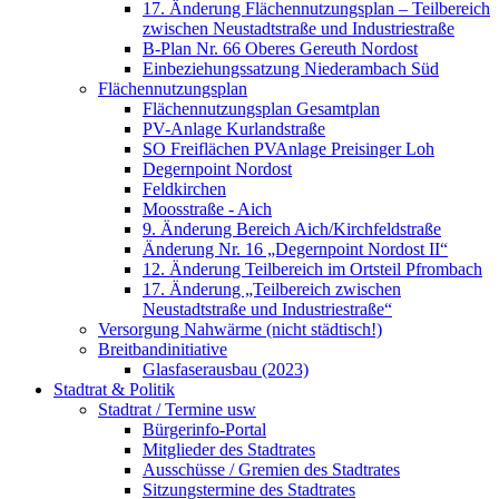
17. Änderung Flächennutzungsplan – Teilbereich
zwischen Neustadtstraße und Industriestraße
B-Plan Nr. 66 Oberes Gereuth Nordost
Einbeziehungssatzung Niederambach Süd
Flächennutzungsplan
Flächennutzungsplan Gesamtplan
PV-Anlage Kurlandstraße
SO Freiflächen PV­Anlage Preisinger Loh
Degernpoint Nordost
Feldkirchen
Moosstraße - Aich
9. Änderung Bereich Aich/Kirchfeldstraße
Änderung Nr. 16 „Degernpoint Nordost II“
12. Änderung Teilbereich im Ortsteil Pfrombach
17. Änderung „Teilbereich zwischen
Neustadtstraße und Industriestraße“
Versorgung Nahwärme (nicht städtisch!)
Breitbandinitiative
Glasfaserausbau (2023)
Stadtrat & Politik
Stadtrat / Termine usw
Bürgerinfo-Portal
Mitglieder des Stadtrates
Ausschüsse / Gremien des Stadtrates
Sitzungstermine des Stadtrates