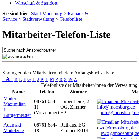
Wirtschaft & Standort
Sie sind hier:
Stadt Moosburg
>
Rathaus &
Service
>
Stadtverwaltung
>
Telefonliste
Mitarbeiter-Telefon-Liste
Sprung zu den Mitarbeitern mit dem Anfangsbuchstaben:
A
B
E
F
G
H
J
K
L
M
P
R
S
W
Z
Telefonliste der Mitarbeiter/innen der Verwaltung
Name
Telefon
Zimmer
Mai
Mader
08761 684-
Huber-Haus, 2.
Maximilian -
11
OG, Zimmer
1.
(Vorzimmer)
H2.1
info@moosburg.de
Bürgermeister
Adamski
08761 684-
Rathaus, EG,
Madeleine
18
Zimmer R0.01
ewo@moosburg.d