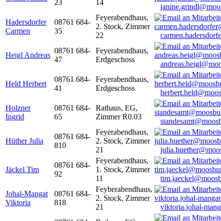
23
14
janine.grindl@moo
Feyerabendhaus,
Hadersdorfer
08761 684-
2. Stock, Zimmer
Carmen
35
22
carmen.hadersdor
08761 684-
Feyerabendhaus,
Heigl Andreas
47
Erdgeschoss
andreas.heigl@moo
08761 684-
Feyerabendhaus,
Held Herbert
41
Erdgeschoss
herbert.held@moos
Holzner
08761 684-
Rathaus, EG,
Ingrid
65
Zimmer R0.03
standesamt@moosb
Feyerabendhaus,
08761 684-
Hüther Julia
2. Stock, Zimmer
810
21
julia.huether@moo
Feyerabendhaus,
08761 684-
Jäckel Tim
1. Stock, Zimmer
92
11
tim.jaeckel@moosb
Feyberabendhaus,
Johal-Mangat
08761 684-
2. Stock, Zimmer
Viktoria
818
21
viktoria.johal-ma