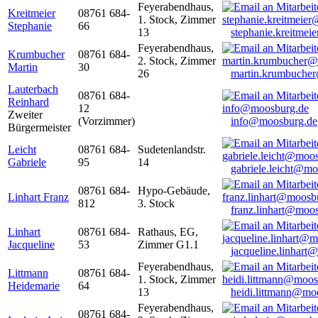
Feyerabendhaus,
Kreitmeier
08761 684-
1. Stock, Zimmer
Stephanie
66
13
stephanie.kreitme
Feyerabendhaus,
Krumbucher
08761 684-
2. Stock, Zimmer
Martin
30
26
martin.krumbuche
Lauterbach
08761 684-
Reinhard
12
Zweiter
(Vorzimmer)
info@moosburg.de
Bürgermeister
Leicht
08761 684-
Sudetenlandstr.
Gabriele
95
14
gabriele.leicht@m
08761 684-
Hypo-Gebäude,
Linhart Franz
812
3. Stock
franz.linhart@moo
Linhart
08761 684-
Rathaus, EG,
Jacqueline
53
Zimmer G1.1
jacqueline.linhart
Feyerabendhaus,
Littmann
08761 684-
1. Stock, Zimmer
Heidemarie
64
13
heidi.littmann@mo
Feyerabendhaus,
08761 684-