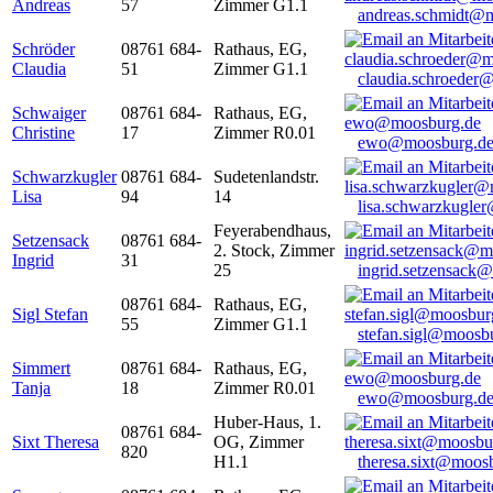
Andreas
57
Zimmer G1.1
andreas.schmidt@
Schröder
08761 684-
Rathaus, EG,
Claudia
51
Zimmer G1.1
claudia.schroeder
Schwaiger
08761 684-
Rathaus, EG,
Christine
17
Zimmer R0.01
ewo@moosburg.d
Schwarzkugler
08761 684-
Sudetenlandstr.
Lisa
94
14
lisa.schwarzkugle
Feyerabendhaus,
Setzensack
08761 684-
2. Stock, Zimmer
Ingrid
31
25
ingrid.setzensack
08761 684-
Rathaus, EG,
Sigl Stefan
55
Zimmer G1.1
stefan.sigl@moosb
Simmert
08761 684-
Rathaus, EG,
Tanja
18
Zimmer R0.01
ewo@moosburg.d
Huber-Haus, 1.
08761 684-
Sixt Theresa
OG, Zimmer
820
H1.1
theresa.sixt@moos