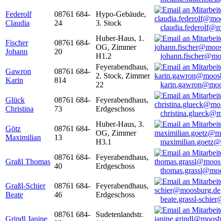
Federolf
08761 684-
Hypo-Gebäude,
Claudia
24
3. Stock
claudia.federolf@
Huber-Haus, 1.
Fischer
08761 684-
OG, Zimmer
Johann
20
H1.2
johann.fischer@mo
Feyerabendhaus,
Gawron
08761 684-
2. Stock, Zimmer
Karin
814
22
karin.gawron@moo
Glück
08761 684-
Feyerabendhaus,
Christina
73
Erdgeschoss
christina.glueck@
Huber-Haus, 3.
Götz
08761 684-
OG, Zimmer
Maximilian
13
H3.1
maximilian.goetz
08761 684-
Feyerabendhaus,
Graßl Thomas
40
Erdgeschoss
thomas.grassl@mo
Graßl-Schier
08761 684-
Feyerabendhaus,
Beate
46
Erdgeschoss
beate.grassl-schi
08761 684-
Sudetenlandstr.
Grindl Janine