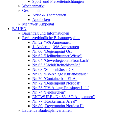
Sport- und Freizeiteinrichtungen
Wochenmarkt
Gesundheit
Ärzte & Therapeuten
Apotheken
MehrWert Ampertal
BAUEN
Bauantrag und Informationen
Rechtsverbindliche Bebauungspläne
Nr. 52 "WA Amperauen"
1. Änderung WA Amperauen
Nr. 60 "Degernpoint Ost"
Nr. 62 "Heilingbrunner Wiese"
Nr. 64 "Gewerbegebiet Pfrombach"
Nr. 65 "Aich/Kirchfeldstraße"
Nr. 68 "Sonnenhäuser CS"
Nr. 69 "PV-Anlage Kurlandstraße"
Nr. 70 "Containerbau ELA"
Nr. 72 "Degernpoint Nordost"
Nr. 73 "PV-Anlage Preisinger Loh"
Nr. 74 "Feldkirchen"
ENTWURF - Nr. 63 "SO Amperauen"
Nr. 77 „Rockermaier Areal“
Nr. 80 „Degernpoint Nordost II“
Laufende Bauleitplanverfahren