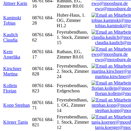
08761 684-
Rathaus, EG,
Jüttner Karin
16
Zimmer R0.01
ewo@moosburg.d
Huber-Haus, 1.
Kaminski
08761 684-
OG, Zimmer
Tobias
28
H1.2
tobias.kaminski@m
Feyerabendhaus,
Kaulich
08761 684-
1. Stock, Zimmer
Claudia
62
15
claudia.kaulich@m
Kern
08761 684-
Rathaus, EG,
Angelika
17
Zimmer R0.01
ewo@moosburg.d
Feyerabendhaus,
Kirschner
08761 684-
2. Stock, Zimmer
Martina
828
24
martina.kirschner
Kollein
08761 684-
Feyerabendhaus,
Florian
823
Erdgeschoss
florian.kollein@m
Feyerabendhaus,
08761 684-
Kopp Stephan
1. OG, Zimmer
71
14
stephan.kopp@moo
Feyerabendhaus,
08761 684-
Körger Tanja
1. Stock, Zimmer
821
12
tanja.koerger@moo