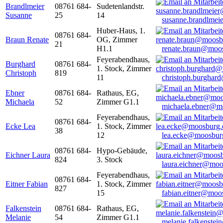
Brandlmeier
08761 684-
Sudetenlandstr.
Susanne
25
14
susanne.brandlme
Huber-Haus, 1.
08761 684-
Braun Renate
OG, Zimmer
21
H1.1
renate.braun@moo
Feyerabendhaus,
Burghard
08761 684-
1. Stock, Zimmer
Christoph
819
11
christoph.burghar
Ebner
08761 684-
Rathaus, EG,
Michaela
52
Zimmer G1.1
michaela.ebner@m
Feyerabendhaus,
08761 684-
Ecke Lea
1. Stock, Zimmer
38
12
lea.ecke@moosbur
08761 684-
Hypo-Gebäude,
Eichner Laura
824
3. Stock
laura.eichner@moo
Feyerabendhaus,
08761 684-
Eitner Fabian
1. Stock, Zimmer
827
15
fabian.eitner@moo
Falkenstein
08761 684-
Rathaus, EG,
Melanie
54
Zimmer G1.1
melanie.falkenste