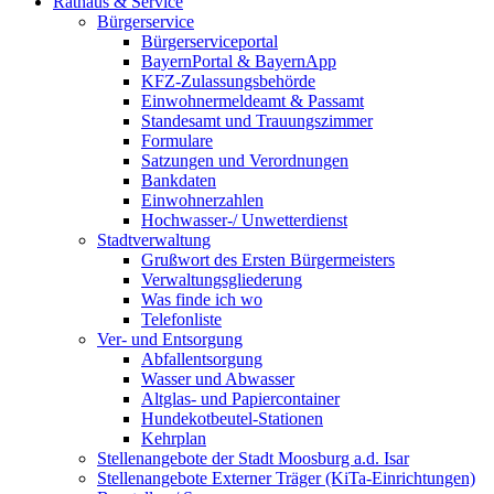
Rathaus & Service
Bürgerservice
Bürgerserviceportal
BayernPortal & BayernApp
KFZ-Zulassungsbehörde
Einwohnermeldeamt & Passamt
Standesamt und Trauungszimmer
Formulare
Satzungen und Verordnungen
Bankdaten
Einwohnerzahlen
Hochwasser-/ Unwetterdienst
Stadtverwaltung
Grußwort des Ersten Bürgermeisters
Verwaltungsgliederung
Was finde ich wo
Telefonliste
Ver- und Entsorgung
Abfallentsorgung
Wasser und Abwasser
Altglas- und Papiercontainer
Hundekotbeutel-Stationen
Kehrplan
Stellenangebote der Stadt Moosburg a.d. Isar
Stellenangebote Externer Träger (KiTa-Einrichtungen)