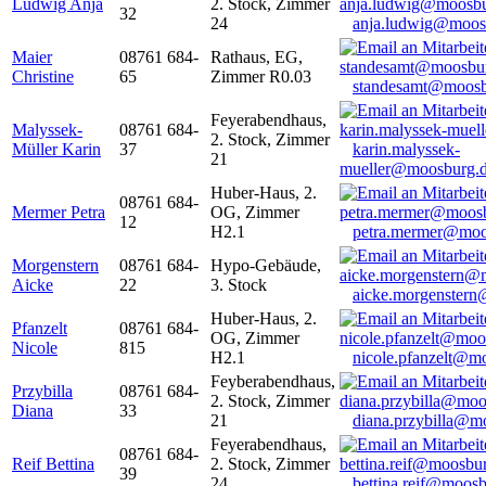
Ludwig Anja
2. Stock, Zimmer
32
24
anja.ludwig@moos
Maier
08761 684-
Rathaus, EG,
Christine
65
Zimmer R0.03
standesamt@moosb
Feyerabendhaus,
Malyssek-
08761 684-
2. Stock, Zimmer
Müller Karin
37
karin.malyssek-
21
mueller@moosburg.
Huber-Haus, 2.
08761 684-
Mermer Petra
OG, Zimmer
12
H2.1
petra.mermer@moo
Morgenstern
08761 684-
Hypo-Gebäude,
Aicke
22
3. Stock
aicke.morgenster
Huber-Haus, 2.
Pfanzelt
08761 684-
OG, Zimmer
Nicole
815
H2.1
nicole.pfanzelt@m
Feyberabendhaus,
Przybilla
08761 684-
2. Stock, Zimmer
Diana
33
21
diana.przybilla@m
Feyerabendhaus,
08761 684-
Reif Bettina
2. Stock, Zimmer
39
24
bettina.reif@moosb