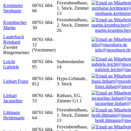
Feyerabendhaus,
Kreitmeier
08761 684-
1. Stock, Zimmer
Stephanie
66
13
stephanie.kreitme
Feyerabendhaus,
Krumbucher
08761 684-
2. Stock, Zimmer
Martin
30
26
martin.krumbuche
Lauterbach
08761 684-
Reinhard
12
Zweiter
(Vorzimmer)
info@moosburg.de
Bürgermeister
Leicht
08761 684-
Sudetenlandstr.
Gabriele
95
14
gabriele.leicht@m
08761 684-
Hypo-Gebäude,
Linhart Franz
812
3. Stock
franz.linhart@moo
Linhart
08761 684-
Rathaus, EG,
Jacqueline
53
Zimmer G1.1
jacqueline.linhart
Feyerabendhaus,
Littmann
08761 684-
1. Stock, Zimmer
Heidemarie
64
13
heidi.littmann@mo
Feyerabendhaus,
08761 684-