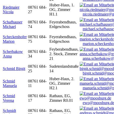
Huber-Haus, 1.
Riedmaier
08761 684-
OG, Zimmer
Nicola
27
H1.1
nicola.riedmaier@
Schafhauser
08761 684-
Feyerabendhaus,
Michael
74
Erdgeschoss
michael.schafhaus
Scheckenhofer
08761 684-
Feyerabendhaus,
Marion
75
Erdgeschoss
marion.scheckenh
Feyberabendhaus,
Scherbakow
08761 684-
2. Stock, Zimmer
Anna
34
21
anna.scherbakow@
08761 684-
Sudetenlandstraße
Schmid Birgit
25
14
birgit.schmid@moo
Huber-Haus, 2.
Schmid
08761 684-
OG, Zimmer
Manuela
11
H2.1
manuela.schmid@m
Schmid
08761 684-
Rathaus, EG,
Verena
17
Zimmer R0.01
ewo@moosburg.d
Schmidt
08761 684-
Rathaus, EG,