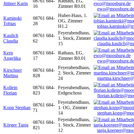
08761 684-
Rathaus, EG,
Jüttner Karin
16
Zimmer R0.01
ewo@moosburg.d
Huber-Haus, 1.
Kaminski
08761 684-
OG, Zimmer
Tobias
28
H1.2
tobias.kaminski@m
Feyerabendhaus,
Kaulich
08761 684-
1. Stock, Zimmer
Claudia
62
15
claudia.kaulich@m
Kern
08761 684-
Rathaus, EG,
Angelika
17
Zimmer R0.01
ewo@moosburg.d
Feyerabendhaus,
Kirschner
08761 684-
2. Stock, Zimmer
Martina
828
24
martina.kirschner
Kollein
08761 684-
Feyerabendhaus,
Florian
823
Erdgeschoss
florian.kollein@m
Feyerabendhaus,
08761 684-
Kopp Stephan
1. OG, Zimmer
71
14
stephan.kopp@moo
Feyerabendhaus,
08761 684-
Körger Tanja
1. Stock, Zimmer
821
12
tanja.koerger@moo