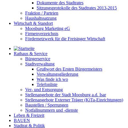
Dokumente des Stadtrates
Sitzungsprotokolle des Stadtrates 2013-2015
Fraktion / Parteien
Haushaltssatzung
Wirtschaft & Standort
Moosburg Marketing eG
Firmenverzeichnis
Fördernetzwerk für die Freisinger Wirtschaft
Rathaus & Service
Bürgerservice
Stadtverwaltung
Grußwort des Ersten Bürgermeisters
Verwaltungsgliederung
Was finde ich wo
Telefonliste
Ver- und Entsorgung
Stellenangebote der Stadt Moosburg a.d. Isar
Stellenangebote Externer Träger (KiTa-Einrichtungen)
Baustellen / Sperrungen
Notfallnummern und -dienste
Leben & Freizeit
BAUEN
Stadtrat & Politik