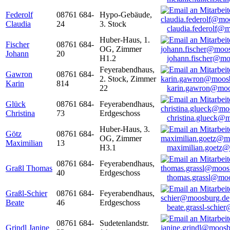
Federolf
08761 684-
Hypo-Gebäude,
Claudia
24
3. Stock
claudia.federolf@
Huber-Haus, 1.
Fischer
08761 684-
OG, Zimmer
Johann
20
H1.2
johann.fischer@mo
Feyerabendhaus,
Gawron
08761 684-
2. Stock, Zimmer
Karin
814
22
karin.gawron@moo
Glück
08761 684-
Feyerabendhaus,
Christina
73
Erdgeschoss
christina.glueck@
Huber-Haus, 3.
Götz
08761 684-
OG, Zimmer
Maximilian
13
H3.1
maximilian.goetz
08761 684-
Feyerabendhaus,
Graßl Thomas
40
Erdgeschoss
thomas.grassl@mo
Graßl-Schier
08761 684-
Feyerabendhaus,
Beate
46
Erdgeschoss
beate.grassl-schi
08761 684-
Sudetenlandstr.
Grindl Janine