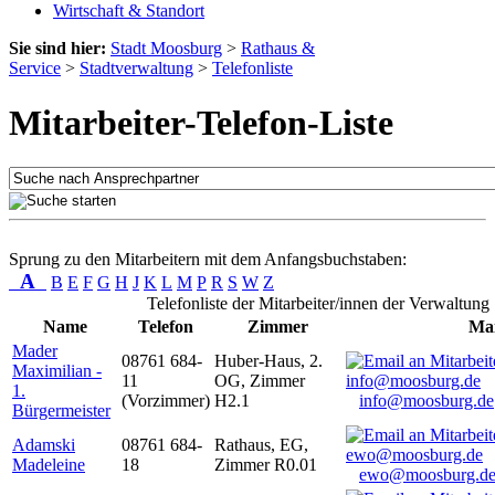
Wirtschaft & Standort
Sie sind hier:
Stadt Moosburg
>
Rathaus &
Service
>
Stadtverwaltung
>
Telefonliste
Mitarbeiter-Telefon-Liste
Sprung zu den Mitarbeitern mit dem Anfangsbuchstaben:
A
B
E
F
G
H
J
K
L
M
P
R
S
W
Z
Telefonliste der Mitarbeiter/innen der Verwaltung
Name
Telefon
Zimmer
Mai
Mader
08761 684-
Huber-Haus, 2.
Maximilian -
11
OG, Zimmer
1.
(Vorzimmer)
H2.1
info@moosburg.de
Bürgermeister
Adamski
08761 684-
Rathaus, EG,
Madeleine
18
Zimmer R0.01
ewo@moosburg.d