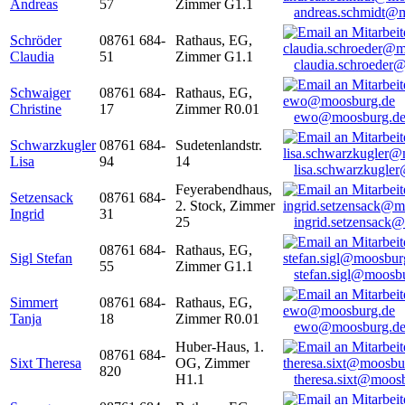
Andreas
57
Zimmer G1.1
andreas.schmidt@
Schröder
08761 684-
Rathaus, EG,
Claudia
51
Zimmer G1.1
claudia.schroeder
Schwaiger
08761 684-
Rathaus, EG,
Christine
17
Zimmer R0.01
ewo@moosburg.d
Schwarzkugler
08761 684-
Sudetenlandstr.
Lisa
94
14
lisa.schwarzkugle
Feyerabendhaus,
Setzensack
08761 684-
2. Stock, Zimmer
Ingrid
31
25
ingrid.setzensack
08761 684-
Rathaus, EG,
Sigl Stefan
55
Zimmer G1.1
stefan.sigl@moosb
Simmert
08761 684-
Rathaus, EG,
Tanja
18
Zimmer R0.01
ewo@moosburg.d
Huber-Haus, 1.
08761 684-
Sixt Theresa
OG, Zimmer
820
H1.1
theresa.sixt@moos