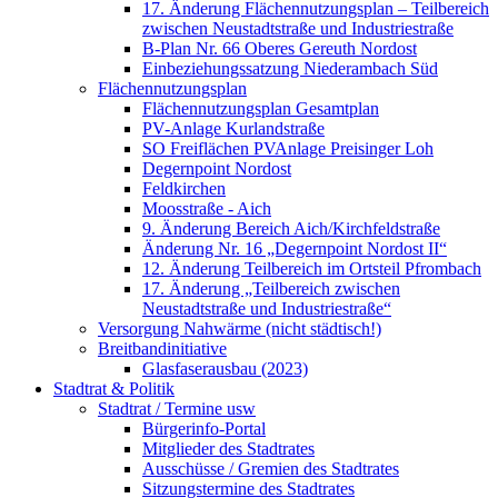
17. Änderung Flächennutzungsplan – Teilbereich
zwischen Neustadtstraße und Industriestraße
B-Plan Nr. 66 Oberes Gereuth Nordost
Einbeziehungssatzung Niederambach Süd
Flächennutzungsplan
Flächennutzungsplan Gesamtplan
PV-Anlage Kurlandstraße
SO Freiflächen PV­Anlage Preisinger Loh
Degernpoint Nordost
Feldkirchen
Moosstraße - Aich
9. Änderung Bereich Aich/Kirchfeldstraße
Änderung Nr. 16 „Degernpoint Nordost II“
12. Änderung Teilbereich im Ortsteil Pfrombach
17. Änderung „Teilbereich zwischen
Neustadtstraße und Industriestraße“
Versorgung Nahwärme (nicht städtisch!)
Breitbandinitiative
Glasfaserausbau (2023)
Stadtrat & Politik
Stadtrat / Termine usw
Bürgerinfo-Portal
Mitglieder des Stadtrates
Ausschüsse / Gremien des Stadtrates
Sitzungstermine des Stadtrates