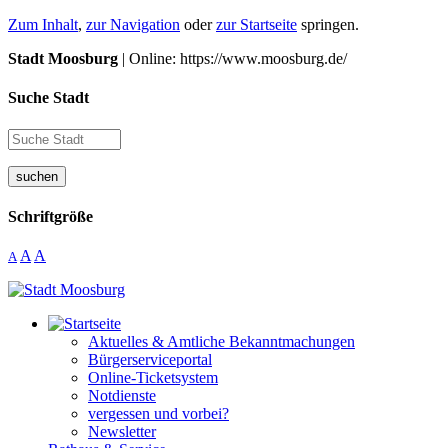
Zum Inhalt
,
zur Navigation
oder
zur Startseite
springen.
Stadt Moosburg
| Online: https://www.moosburg.de/
Suche Stadt
suchen
Schriftgröße
A
A
A
Aktuelles & Amtliche Bekanntmachungen
Bürgerserviceportal
Online-Ticketsystem
Notdienste
vergessen und vorbei?
Newsletter