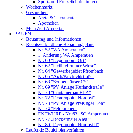
Sport- und Freizeiteinrichtungen
Wochenmarkt
Gesundheit
Ärzte & Therapeuten
Apotheken
MehrWert Ampertal
BAUEN
Bauantrag und Informationen
Rechtsverbindliche Bebauungspläne
Nr. 52 "WA Amperauen"
1. Änderung WA Amperauen
Nr. 60 "Degernpoint Ost"
Nr. 62 "Heilingbrunner Wiese"
Nr. 64 "Gewerbegebiet Pfrombach"
Nr. 65 "Aich/Kirchfeldstraße"
Nr. 68 "Sonnenhäuser CS"
Nr. 69 "PV-Anlage Kurlandstraße"
Nr. 70 "Containerbau ELA"
Nr. 72 "Degernpoint Nordost"
Nr. 73 "PV-Anlage Preisinger Loh"
Nr. 74 "Feldkirchen"
ENTWURF - Nr. 63 "SO Amperauen"
Nr. 77 „Rockermaier Areal“
Nr. 80 „Degernpoint Nordost II“
Laufende Bauleitplanverfahren