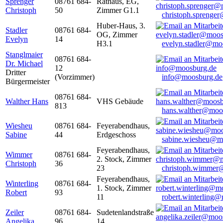
Sprenger
08761 684-
Rathaus, EG,
Christoph
50
Zimmer G1.1
christoph.sprenge
Huber-Haus, 3.
Stadler
08761 684-
OG, Zimmer
Evelyn
14
H3.1
evelyn.stadler@mo
Stanglmaier
08761 684-
Dr. Michael
12
Dritter
(Vorzimmer)
info@moosburg.de
Bürgermeister
08761 684-
Walther Hans
VHS Gebäude
813
hans.walther@moo
Wiesheu
08761 684-
Feyerabendhaus,
Sabine
44
Erdgeschoss
sabine.wiesheu@m
Feyerabendhaus,
Wimmer
08761 684-
2. Stock, Zimmer
Christoph
36
23
christoph.wimmer
Feyerabendhaus,
Winterling
08761 684-
1. Stock, Zimmer
Robert
93
11
robert.winterling
Zeiler
08761 684-
Sudetenlandstraße
Angelika
96
14