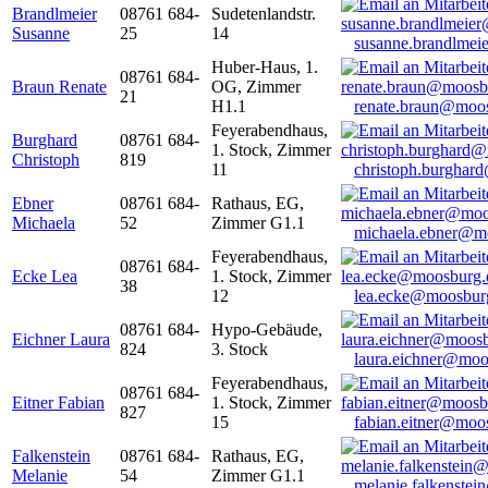
Brandlmeier
08761 684-
Sudetenlandstr.
Susanne
25
14
susanne.brandlme
Huber-Haus, 1.
08761 684-
Braun Renate
OG, Zimmer
21
H1.1
renate.braun@moo
Feyerabendhaus,
Burghard
08761 684-
1. Stock, Zimmer
Christoph
819
11
christoph.burghar
Ebner
08761 684-
Rathaus, EG,
Michaela
52
Zimmer G1.1
michaela.ebner@m
Feyerabendhaus,
08761 684-
Ecke Lea
1. Stock, Zimmer
38
12
lea.ecke@moosbur
08761 684-
Hypo-Gebäude,
Eichner Laura
824
3. Stock
laura.eichner@moo
Feyerabendhaus,
08761 684-
Eitner Fabian
1. Stock, Zimmer
827
15
fabian.eitner@moo
Falkenstein
08761 684-
Rathaus, EG,
Melanie
54
Zimmer G1.1
melanie.falkenste