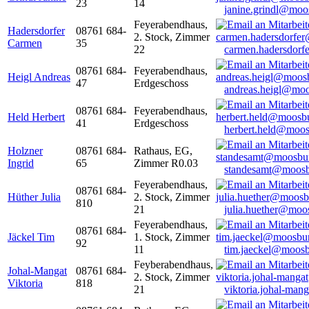
23
14
janine.grindl@moo
Feyerabendhaus,
Hadersdorfer
08761 684-
2. Stock, Zimmer
Carmen
35
22
carmen.hadersdor
08761 684-
Feyerabendhaus,
Heigl Andreas
47
Erdgeschoss
andreas.heigl@moo
08761 684-
Feyerabendhaus,
Held Herbert
41
Erdgeschoss
herbert.held@moos
Holzner
08761 684-
Rathaus, EG,
Ingrid
65
Zimmer R0.03
standesamt@moosb
Feyerabendhaus,
08761 684-
Hüther Julia
2. Stock, Zimmer
810
21
julia.huether@moo
Feyerabendhaus,
08761 684-
Jäckel Tim
1. Stock, Zimmer
92
11
tim.jaeckel@moosb
Feyberabendhaus,
Johal-Mangat
08761 684-
2. Stock, Zimmer
Viktoria
818
21
viktoria.johal-ma