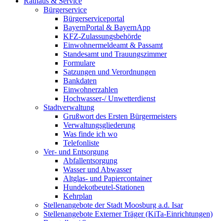
Rathaus & Service
Bürgerservice
Bürgerserviceportal
BayernPortal & BayernApp
KFZ-Zulassungsbehörde
Einwohnermeldeamt & Passamt
Standesamt und Trauungszimmer
Formulare
Satzungen und Verordnungen
Bankdaten
Einwohnerzahlen
Hochwasser-/ Unwetterdienst
Stadtverwaltung
Grußwort des Ersten Bürgermeisters
Verwaltungsgliederung
Was finde ich wo
Telefonliste
Ver- und Entsorgung
Abfallentsorgung
Wasser und Abwasser
Altglas- und Papiercontainer
Hundekotbeutel-Stationen
Kehrplan
Stellenangebote der Stadt Moosburg a.d. Isar
Stellenangebote Externer Träger (KiTa-Einrichtungen)