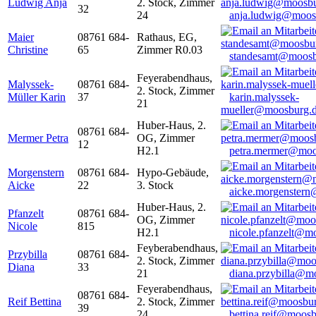
Ludwig Anja
2. Stock, Zimmer
32
24
anja.ludwig@moos
Maier
08761 684-
Rathaus, EG,
Christine
65
Zimmer R0.03
standesamt@moosb
Feyerabendhaus,
Malyssek-
08761 684-
2. Stock, Zimmer
Müller Karin
37
karin.malyssek-
21
mueller@moosburg.
Huber-Haus, 2.
08761 684-
Mermer Petra
OG, Zimmer
12
H2.1
petra.mermer@moo
Morgenstern
08761 684-
Hypo-Gebäude,
Aicke
22
3. Stock
aicke.morgenster
Huber-Haus, 2.
Pfanzelt
08761 684-
OG, Zimmer
Nicole
815
H2.1
nicole.pfanzelt@m
Feyberabendhaus,
Przybilla
08761 684-
2. Stock, Zimmer
Diana
33
21
diana.przybilla@m
Feyerabendhaus,
08761 684-
Reif Bettina
2. Stock, Zimmer
39
24
bettina.reif@moosb