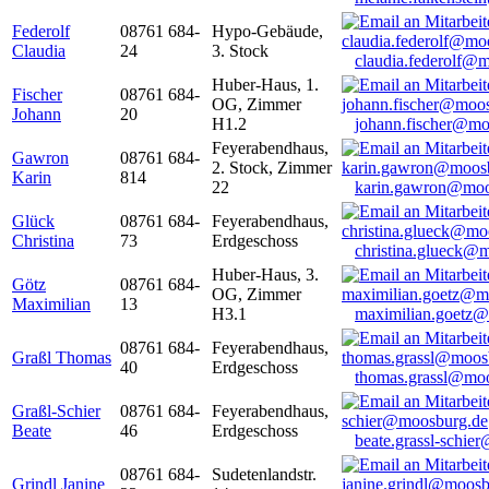
Federolf
08761 684-
Hypo-Gebäude,
Claudia
24
3. Stock
claudia.federolf@
Huber-Haus, 1.
Fischer
08761 684-
OG, Zimmer
Johann
20
H1.2
johann.fischer@mo
Feyerabendhaus,
Gawron
08761 684-
2. Stock, Zimmer
Karin
814
22
karin.gawron@moo
Glück
08761 684-
Feyerabendhaus,
Christina
73
Erdgeschoss
christina.glueck@
Huber-Haus, 3.
Götz
08761 684-
OG, Zimmer
Maximilian
13
H3.1
maximilian.goetz
08761 684-
Feyerabendhaus,
Graßl Thomas
40
Erdgeschoss
thomas.grassl@mo
Graßl-Schier
08761 684-
Feyerabendhaus,
Beate
46
Erdgeschoss
beate.grassl-schi
08761 684-
Sudetenlandstr.
Grindl Janine