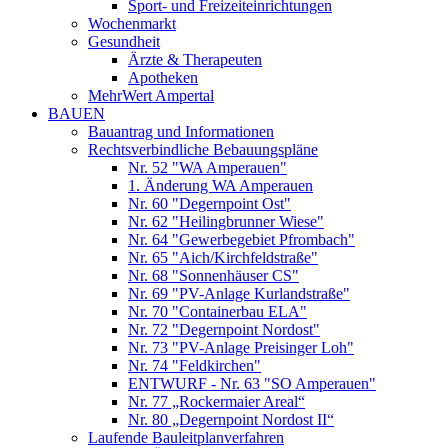
Sport- und Freizeiteinrichtungen
Wochenmarkt
Gesundheit
Ärzte & Therapeuten
Apotheken
MehrWert Ampertal
BAUEN
Bauantrag und Informationen
Rechtsverbindliche Bebauungspläne
Nr. 52 "WA Amperauen"
1. Änderung WA Amperauen
Nr. 60 "Degernpoint Ost"
Nr. 62 "Heilingbrunner Wiese"
Nr. 64 "Gewerbegebiet Pfrombach"
Nr. 65 "Aich/Kirchfeldstraße"
Nr. 68 "Sonnenhäuser CS"
Nr. 69 "PV-Anlage Kurlandstraße"
Nr. 70 "Containerbau ELA"
Nr. 72 "Degernpoint Nordost"
Nr. 73 "PV-Anlage Preisinger Loh"
Nr. 74 "Feldkirchen"
ENTWURF - Nr. 63 "SO Amperauen"
Nr. 77 „Rockermaier Areal“
Nr. 80 „Degernpoint Nordost II“
Laufende Bauleitplanverfahren