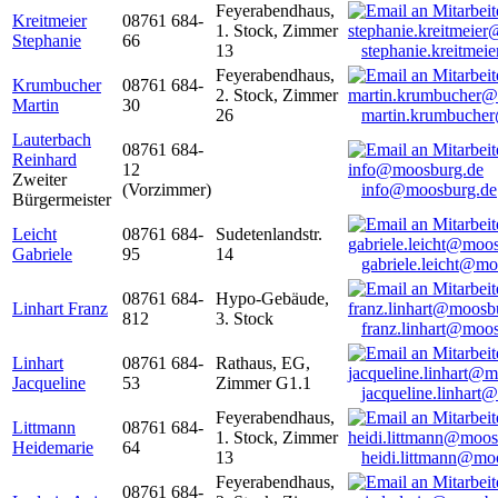
Feyerabendhaus,
Kreitmeier
08761 684-
1. Stock, Zimmer
Stephanie
66
13
stephanie.kreitme
Feyerabendhaus,
Krumbucher
08761 684-
2. Stock, Zimmer
Martin
30
26
martin.krumbuche
Lauterbach
08761 684-
Reinhard
12
Zweiter
(Vorzimmer)
info@moosburg.de
Bürgermeister
Leicht
08761 684-
Sudetenlandstr.
Gabriele
95
14
gabriele.leicht@m
08761 684-
Hypo-Gebäude,
Linhart Franz
812
3. Stock
franz.linhart@moo
Linhart
08761 684-
Rathaus, EG,
Jacqueline
53
Zimmer G1.1
jacqueline.linhart
Feyerabendhaus,
Littmann
08761 684-
1. Stock, Zimmer
Heidemarie
64
13
heidi.littmann@mo
Feyerabendhaus,
08761 684-