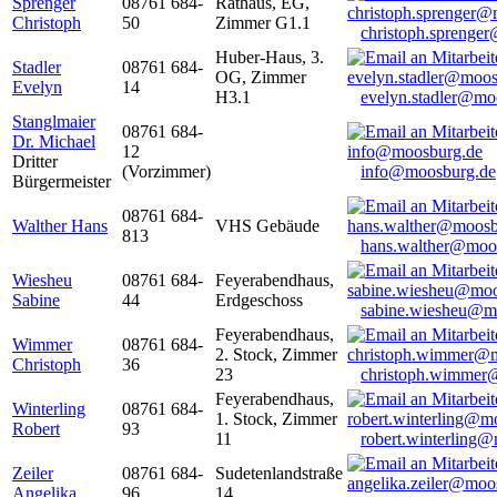
Sprenger
08761 684-
Rathaus, EG,
Christoph
50
Zimmer G1.1
christoph.sprenge
Huber-Haus, 3.
Stadler
08761 684-
OG, Zimmer
Evelyn
14
H3.1
evelyn.stadler@mo
Stanglmaier
08761 684-
Dr. Michael
12
Dritter
(Vorzimmer)
info@moosburg.de
Bürgermeister
08761 684-
Walther Hans
VHS Gebäude
813
hans.walther@moo
Wiesheu
08761 684-
Feyerabendhaus,
Sabine
44
Erdgeschoss
sabine.wiesheu@m
Feyerabendhaus,
Wimmer
08761 684-
2. Stock, Zimmer
Christoph
36
23
christoph.wimmer
Feyerabendhaus,
Winterling
08761 684-
1. Stock, Zimmer
Robert
93
11
robert.winterling
Zeiler
08761 684-
Sudetenlandstraße
Angelika
96
14