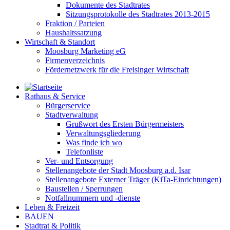
Dokumente des Stadtrates
Sitzungsprotokolle des Stadtrates 2013-2015
Fraktion / Parteien
Haushaltssatzung
Wirtschaft & Standort
Moosburg Marketing eG
Firmenverzeichnis
Fördernetzwerk für die Freisinger Wirtschaft
Rathaus & Service
Bürgerservice
Stadtverwaltung
Grußwort des Ersten Bürgermeisters
Verwaltungsgliederung
Was finde ich wo
Telefonliste
Ver- und Entsorgung
Stellenangebote der Stadt Moosburg a.d. Isar
Stellenangebote Externer Träger (KiTa-Einrichtungen)
Baustellen / Sperrungen
Notfallnummern und -dienste
Leben & Freizeit
BAUEN
Stadtrat & Politik