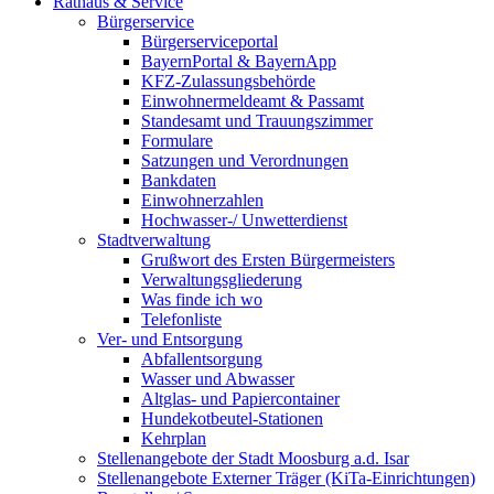
Rathaus & Service
Bürgerservice
Bürgerserviceportal
BayernPortal & BayernApp
KFZ-Zulassungsbehörde
Einwohnermeldeamt & Passamt
Standesamt und Trauungszimmer
Formulare
Satzungen und Verordnungen
Bankdaten
Einwohnerzahlen
Hochwasser-/ Unwetterdienst
Stadtverwaltung
Grußwort des Ersten Bürgermeisters
Verwaltungsgliederung
Was finde ich wo
Telefonliste
Ver- und Entsorgung
Abfallentsorgung
Wasser und Abwasser
Altglas- und Papiercontainer
Hundekotbeutel-Stationen
Kehrplan
Stellenangebote der Stadt Moosburg a.d. Isar
Stellenangebote Externer Träger (KiTa-Einrichtungen)