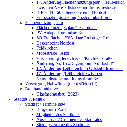
17. Änderung Flächennutzungsplan – Teilbereich
zwischen Neustadtstraße und Industriestraße
B-Plan Nr. 66 Oberes Gereuth Nordost
Einbeziehungssatzung Niederambach Süd
Flächennutzungsplan
Flächennutzungsplan Gesamtplan
PV-Anlage Kurlandstraße
SO Freiflächen PV­Anlage Preisinger Loh
Degernpoint Nordost
Feldkirchen
Moosstraße - Aich
9. Änderung Bereich Aich/Kirchfeldstraße
Änderung Nr. 16 „Degernpoint Nordost II“
12. Änderung Teilbereich im Ortsteil Pfrombach
17. Änderung „Teilbereich zwischen
Neustadtstraße und Industriestraße“
Versorgung Nahwärme (nicht städtisch!)
Breitbandinitiative
Glasfaserausbau (2023)
Stadtrat & Politik
Stadtrat / Termine usw
Bürgerinfo-Portal
Mitglieder des Stadtrates
Ausschüsse / Gremien des Stadtrates
Sitzungstermine des Stadtrates