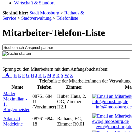
Wirtschaft & Standort
Sie sind hier:
Stadt Moosburg
>
Rathaus &
Service
>
Stadtverwaltung
>
Telefonliste
Mitarbeiter-Telefon-Liste
Sprung zu den Mitarbeitern mit dem Anfangsbuchstaben:
A
B
E
F
G
H
J
K
L
M
P
R
S
W
Z
Telefonliste der Mitarbeiter/innen der Verwaltung
Name
Telefon
Zimmer
Mai
Mader
08761 684-
Huber-Haus, 2.
Maximilian -
11
OG, Zimmer
1.
(Vorzimmer)
H2.1
info@moosburg.de
Bürgermeister
Adamski
08761 684-
Rathaus, EG,
Madeleine
18
Zimmer R0.01
ewo@moosburg.d