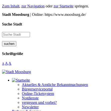
Zum Inhalt
,
zur Navigation
oder
zur Startseite
springen.
Stadt Moosburg
| Online: https://www.moosburg.de/
Suche Stadt
suchen
Schriftgröße
A
A
A
Aktuelles & Amtliche Bekanntmachungen
Bürgerserviceportal
Online-Ticketsystem
Notdienste
vergessen und vorbei?
Newsletter