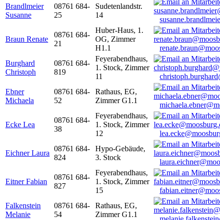
Brandlmeier
08761 684-
Sudetenlandstr.
Susanne
25
14
susanne.brandlme
Huber-Haus, 1.
08761 684-
Braun Renate
OG, Zimmer
21
H1.1
renate.braun@moo
Feyerabendhaus,
Burghard
08761 684-
1. Stock, Zimmer
Christoph
819
11
christoph.burghar
Ebner
08761 684-
Rathaus, EG,
Michaela
52
Zimmer G1.1
michaela.ebner@m
Feyerabendhaus,
08761 684-
Ecke Lea
1. Stock, Zimmer
38
12
lea.ecke@moosbur
08761 684-
Hypo-Gebäude,
Eichner Laura
824
3. Stock
laura.eichner@moo
Feyerabendhaus,
08761 684-
Eitner Fabian
1. Stock, Zimmer
827
15
fabian.eitner@moo
Falkenstein
08761 684-
Rathaus, EG,
Melanie
54
Zimmer G1.1
melanie.falkenste