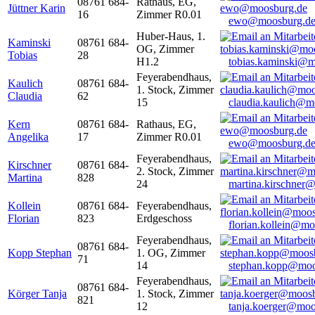
08761 684-
Rathaus, EG,
Jüttner Karin
16
Zimmer R0.01
ewo@moosburg.d
Huber-Haus, 1.
Kaminski
08761 684-
OG, Zimmer
Tobias
28
H1.2
tobias.kaminski@m
Feyerabendhaus,
Kaulich
08761 684-
1. Stock, Zimmer
Claudia
62
15
claudia.kaulich@m
Kern
08761 684-
Rathaus, EG,
Angelika
17
Zimmer R0.01
ewo@moosburg.d
Feyerabendhaus,
Kirschner
08761 684-
2. Stock, Zimmer
Martina
828
24
martina.kirschner
Kollein
08761 684-
Feyerabendhaus,
Florian
823
Erdgeschoss
florian.kollein@m
Feyerabendhaus,
08761 684-
Kopp Stephan
1. OG, Zimmer
71
14
stephan.kopp@moo
Feyerabendhaus,
08761 684-
Körger Tanja
1. Stock, Zimmer
821
12
tanja.koerger@moo