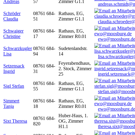
Andreas
57
Zimmer G1.1
andreas.schmidt@
Schröder
08761 684-
Rathaus, EG,
Claudia
51
Zimmer G1.1
claudia.schroeder
Schwaiger
08761 684-
Rathaus, EG,
Christine
17
Zimmer R0.01
ewo@moosburg.d
Schwarzkugler
08761 684-
Sudetenlandstr.
Lisa
94
14
lisa.schwarzkugle
Feyerabendhaus,
Setzensack
08761 684-
2. Stock, Zimmer
Ingrid
31
25
ingrid.setzensack
08761 684-
Rathaus, EG,
Sigl Stefan
55
Zimmer G1.1
stefan.sigl@moosb
Simmert
08761 684-
Rathaus, EG,
Tanja
18
Zimmer R0.01
ewo@moosburg.d
Huber-Haus, 1.
08761 684-
Sixt Theresa
OG, Zimmer
820
H1.1
theresa.sixt@moos