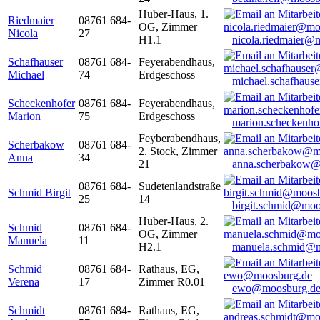
Huber-Haus, 1.
Riedmaier
08761 684-
OG, Zimmer
Nicola
27
H1.1
nicola.riedmaier@
Schafhauser
08761 684-
Feyerabendhaus,
Michael
74
Erdgeschoss
michael.schafhaus
Scheckenhofer
08761 684-
Feyerabendhaus,
Marion
75
Erdgeschoss
marion.scheckenh
Feyberabendhaus,
Scherbakow
08761 684-
2. Stock, Zimmer
Anna
34
21
anna.scherbakow@
08761 684-
Sudetenlandstraße
Schmid Birgit
25
14
birgit.schmid@moo
Huber-Haus, 2.
Schmid
08761 684-
OG, Zimmer
Manuela
11
H2.1
manuela.schmid@m
Schmid
08761 684-
Rathaus, EG,
Verena
17
Zimmer R0.01
ewo@moosburg.d
Schmidt
08761 684-
Rathaus, EG,