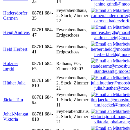
23
14
janine.grindl@moo
Feyerabendhaus,
Hadersdorfer
08761 684-
2. Stock, Zimmer
Carmen
35
22
carmen.hadersdor
08761 684-
Feyerabendhaus,
Heigl Andreas
47
Erdgeschoss
andreas.heigl@moo
08761 684-
Feyerabendhaus,
Held Herbert
41
Erdgeschoss
herbert.held@moos
Holzner
08761 684-
Rathaus, EG,
Ingrid
65
Zimmer R0.03
standesamt@moosb
Feyerabendhaus,
08761 684-
Hüther Julia
2. Stock, Zimmer
810
21
julia.huether@moo
Feyerabendhaus,
08761 684-
Jäckel Tim
1. Stock, Zimmer
92
11
tim.jaeckel@moosb
Feyberabendhaus,
Johal-Mangat
08761 684-
2. Stock, Zimmer
Viktoria
818
21
viktoria.johal-ma