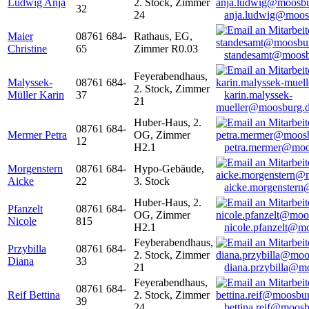
Ludwig Anja
2. Stock, Zimmer
32
24
anja.ludwig@moos
Maier
08761 684-
Rathaus, EG,
Christine
65
Zimmer R0.03
standesamt@moosb
Feyerabendhaus,
Malyssek-
08761 684-
2. Stock, Zimmer
Müller Karin
37
karin.malyssek-
21
mueller@moosburg.
Huber-Haus, 2.
08761 684-
Mermer Petra
OG, Zimmer
12
H2.1
petra.mermer@moo
Morgenstern
08761 684-
Hypo-Gebäude,
Aicke
22
3. Stock
aicke.morgenster
Huber-Haus, 2.
Pfanzelt
08761 684-
OG, Zimmer
Nicole
815
H2.1
nicole.pfanzelt@m
Feyberabendhaus,
Przybilla
08761 684-
2. Stock, Zimmer
Diana
33
21
diana.przybilla@m
Feyerabendhaus,
08761 684-
Reif Bettina
2. Stock, Zimmer
39
24
bettina.reif@moosb