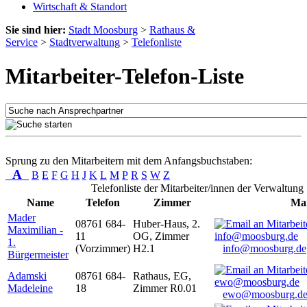
Wirtschaft & Standort
Sie sind hier:
Stadt Moosburg
>
Rathaus &
Service
>
Stadtverwaltung
>
Telefonliste
Mitarbeiter-Telefon-Liste
Sprung zu den Mitarbeitern mit dem Anfangsbuchstaben:
A
B
E
F
G
H
J
K
L
M
P
R
S
W
Z
Telefonliste der Mitarbeiter/innen der Verwaltung
Name
Telefon
Zimmer
Mai
Mader
08761 684-
Huber-Haus, 2.
Maximilian -
11
OG, Zimmer
1.
(Vorzimmer)
H2.1
info@moosburg.de
Bürgermeister
Adamski
08761 684-
Rathaus, EG,
Madeleine
18
Zimmer R0.01
ewo@moosburg.d