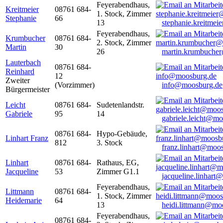
Feyerabendhaus,
Kreitmeier
08761 684-
1. Stock, Zimmer
Stephanie
66
13
stephanie.kreitme
Feyerabendhaus,
Krumbucher
08761 684-
2. Stock, Zimmer
Martin
30
26
martin.krumbuche
Lauterbach
08761 684-
Reinhard
12
Zweiter
(Vorzimmer)
info@moosburg.de
Bürgermeister
Leicht
08761 684-
Sudetenlandstr.
Gabriele
95
14
gabriele.leicht@m
08761 684-
Hypo-Gebäude,
Linhart Franz
812
3. Stock
franz.linhart@moo
Linhart
08761 684-
Rathaus, EG,
Jacqueline
53
Zimmer G1.1
jacqueline.linhart
Feyerabendhaus,
Littmann
08761 684-
1. Stock, Zimmer
Heidemarie
64
13
heidi.littmann@mo
Feyerabendhaus,
08761 684-