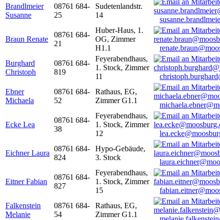
Brandlmeier
08761 684-
Sudetenlandstr.
Susanne
25
14
susanne.brandlme
Huber-Haus, 1.
08761 684-
Braun Renate
OG, Zimmer
21
H1.1
renate.braun@moo
Feyerabendhaus,
Burghard
08761 684-
1. Stock, Zimmer
Christoph
819
11
christoph.burghar
Ebner
08761 684-
Rathaus, EG,
Michaela
52
Zimmer G1.1
michaela.ebner@m
Feyerabendhaus,
08761 684-
Ecke Lea
1. Stock, Zimmer
38
12
lea.ecke@moosbur
08761 684-
Hypo-Gebäude,
Eichner Laura
824
3. Stock
laura.eichner@moo
Feyerabendhaus,
08761 684-
Eitner Fabian
1. Stock, Zimmer
827
15
fabian.eitner@moo
Falkenstein
08761 684-
Rathaus, EG,
Melanie
54
Zimmer G1.1
melanie.falkenste