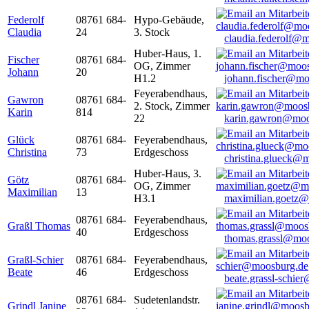
Federolf
08761 684-
Hypo-Gebäude,
Claudia
24
3. Stock
claudia.federolf@
Huber-Haus, 1.
Fischer
08761 684-
OG, Zimmer
Johann
20
H1.2
johann.fischer@mo
Feyerabendhaus,
Gawron
08761 684-
2. Stock, Zimmer
Karin
814
22
karin.gawron@moo
Glück
08761 684-
Feyerabendhaus,
Christina
73
Erdgeschoss
christina.glueck@
Huber-Haus, 3.
Götz
08761 684-
OG, Zimmer
Maximilian
13
H3.1
maximilian.goetz
08761 684-
Feyerabendhaus,
Graßl Thomas
40
Erdgeschoss
thomas.grassl@mo
Graßl-Schier
08761 684-
Feyerabendhaus,
Beate
46
Erdgeschoss
beate.grassl-schi
08761 684-
Sudetenlandstr.
Grindl Janine