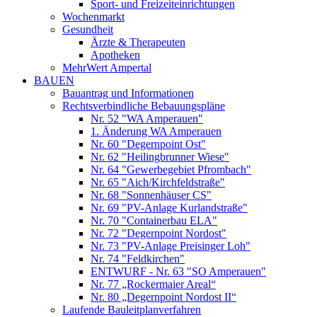
Sport- und Freizeiteinrichtungen
Wochenmarkt
Gesundheit
Ärzte & Therapeuten
Apotheken
MehrWert Ampertal
BAUEN
Bauantrag und Informationen
Rechtsverbindliche Bebauungspläne
Nr. 52 "WA Amperauen"
1. Änderung WA Amperauen
Nr. 60 "Degernpoint Ost"
Nr. 62 "Heilingbrunner Wiese"
Nr. 64 "Gewerbegebiet Pfrombach"
Nr. 65 "Aich/Kirchfeldstraße"
Nr. 68 "Sonnenhäuser CS"
Nr. 69 "PV-Anlage Kurlandstraße"
Nr. 70 "Containerbau ELA"
Nr. 72 "Degernpoint Nordost"
Nr. 73 "PV-Anlage Preisinger Loh"
Nr. 74 "Feldkirchen"
ENTWURF - Nr. 63 "SO Amperauen"
Nr. 77 „Rockermaier Areal“
Nr. 80 „Degernpoint Nordost II“
Laufende Bauleitplanverfahren