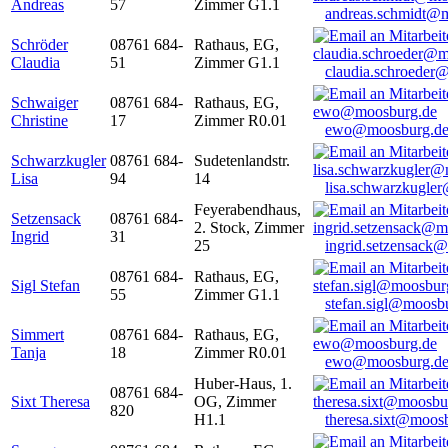
Andreas
57
Zimmer G1.1
andreas.schmidt@
Schröder
08761 684-
Rathaus, EG,
Claudia
51
Zimmer G1.1
claudia.schroeder
Schwaiger
08761 684-
Rathaus, EG,
Christine
17
Zimmer R0.01
ewo@moosburg.d
Schwarzkugler
08761 684-
Sudetenlandstr.
Lisa
94
14
lisa.schwarzkugle
Feyerabendhaus,
Setzensack
08761 684-
2. Stock, Zimmer
Ingrid
31
25
ingrid.setzensack
08761 684-
Rathaus, EG,
Sigl Stefan
55
Zimmer G1.1
stefan.sigl@moosb
Simmert
08761 684-
Rathaus, EG,
Tanja
18
Zimmer R0.01
ewo@moosburg.d
Huber-Haus, 1.
08761 684-
Sixt Theresa
OG, Zimmer
820
H1.1
theresa.sixt@moos