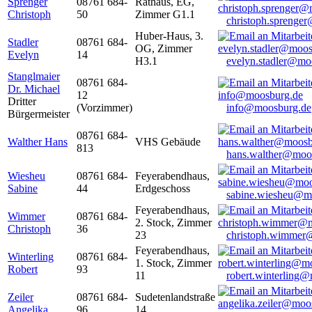
Sprenger
08761 684-
Rathaus, EG,
Christoph
50
Zimmer G1.1
christoph.sprenge
Huber-Haus, 3.
Stadler
08761 684-
OG, Zimmer
Evelyn
14
H3.1
evelyn.stadler@mo
Stanglmaier
08761 684-
Dr. Michael
12
Dritter
(Vorzimmer)
info@moosburg.de
Bürgermeister
08761 684-
Walther Hans
VHS Gebäude
813
hans.walther@moo
Wiesheu
08761 684-
Feyerabendhaus,
Sabine
44
Erdgeschoss
sabine.wiesheu@m
Feyerabendhaus,
Wimmer
08761 684-
2. Stock, Zimmer
Christoph
36
23
christoph.wimmer
Feyerabendhaus,
Winterling
08761 684-
1. Stock, Zimmer
Robert
93
11
robert.winterling
Zeiler
08761 684-
Sudetenlandstraße
Angelika
96
14