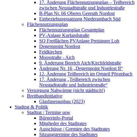
17. Änderung Flächennutzungsplan – Teilbereich
zwischen Neustadtstraße und Industriestraße
B-Plan Nr. 66 Oberes Gereuth Nordost
Einbeziehungssatzung Niederambach Süd
Flächennutzungsplan
Flächennutzungsplan Gesamtplan
PV-Anlage Kurlandstraße
SO Freiflächen PV­Anlage Preisinger Loh
Degernpoint Nordost
Feldkirchen
Moosstraße - Aich
9. Änderung Bereich Aich/Kirchfeldstraße
Änderung Nr. 16 „Degernpoint Nordost II“
12. Änderung Teilbereich im Ortsteil Pfrombach
17. Änderung „Teilbereich zwischen
Neustadtstraße und Industriestraße“
Versorgung Nahwärme (nicht städtisch!)
Breitbandinitiative
Glasfaserausbau (2023)
Stadtrat & Politik
Stadtrat / Termine usw
Bürgerinfo-Portal
Mitglieder des Stadtrates
Ausschüsse / Gremien des Stadtrates
Sitzungstermine des Stadtrates