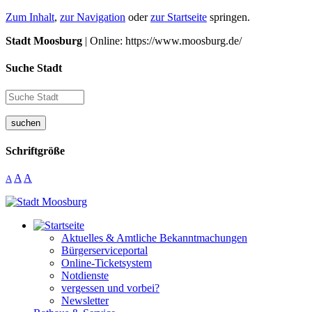
Zum Inhalt
,
zur Navigation
oder
zur Startseite
springen.
Stadt Moosburg
| Online: https://www.moosburg.de/
Suche Stadt
suchen
Schriftgröße
A
A
A
Aktuelles & Amtliche Bekanntmachungen
Bürgerserviceportal
Online-Ticketsystem
Notdienste
vergessen und vorbei?
Newsletter