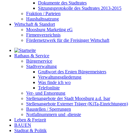
Dokumente des Stadtrates
Sitzungsprotokolle des Stadtrates 2013-2015
Fraktion / Parteien
Haushaltssatzung
Wirtschaft & Standort
Moosburg Marketing eG
Firmenverzeichnis
Fördernetzwerk für die Freisinger Wirtschaft
Rathaus & Service
Bürgerservice
Stadtverwaltung
Grußwort des Ersten Bürgermeisters
Verwaltungsgliederung
Was finde ich wo
Telefonliste
Ver- und Entsorgung
Stellenangebote der Stadt Moosburg a.d. Isar
Stellenangebote Externer Träger (KiTa-Einrichtungen)
Baustellen / Sperrungen
Notfallnummern und -dienste
Leben & Freizeit
BAUEN
Stadtrat & Politik