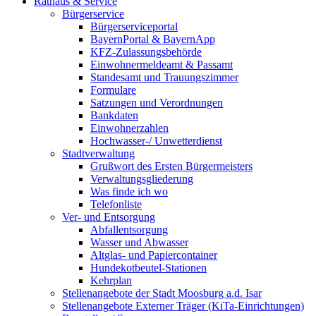
Rathaus & Service
Bürgerservice
Bürgerserviceportal
BayernPortal & BayernApp
KFZ-Zulassungsbehörde
Einwohnermeldeamt & Passamt
Standesamt und Trauungszimmer
Formulare
Satzungen und Verordnungen
Bankdaten
Einwohnerzahlen
Hochwasser-/ Unwetterdienst
Stadtverwaltung
Grußwort des Ersten Bürgermeisters
Verwaltungsgliederung
Was finde ich wo
Telefonliste
Ver- und Entsorgung
Abfallentsorgung
Wasser und Abwasser
Altglas- und Papiercontainer
Hundekotbeutel-Stationen
Kehrplan
Stellenangebote der Stadt Moosburg a.d. Isar
Stellenangebote Externer Träger (KiTa-Einrichtungen)