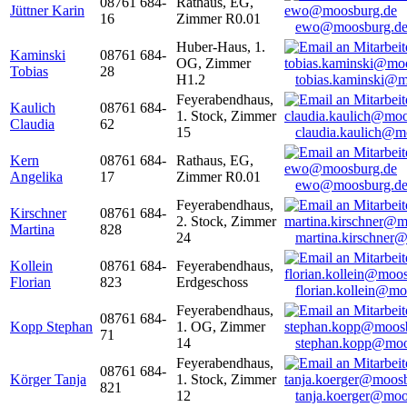
08761 684-
Rathaus, EG,
Jüttner Karin
16
Zimmer R0.01
ewo@moosburg.d
Huber-Haus, 1.
Kaminski
08761 684-
OG, Zimmer
Tobias
28
H1.2
tobias.kaminski@m
Feyerabendhaus,
Kaulich
08761 684-
1. Stock, Zimmer
Claudia
62
15
claudia.kaulich@m
Kern
08761 684-
Rathaus, EG,
Angelika
17
Zimmer R0.01
ewo@moosburg.d
Feyerabendhaus,
Kirschner
08761 684-
2. Stock, Zimmer
Martina
828
24
martina.kirschner
Kollein
08761 684-
Feyerabendhaus,
Florian
823
Erdgeschoss
florian.kollein@m
Feyerabendhaus,
08761 684-
Kopp Stephan
1. OG, Zimmer
71
14
stephan.kopp@moo
Feyerabendhaus,
08761 684-
Körger Tanja
1. Stock, Zimmer
821
12
tanja.koerger@moo