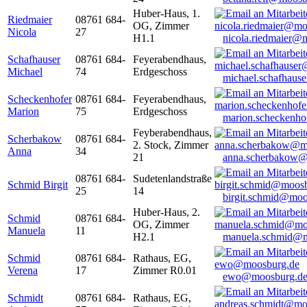
Huber-Haus, 1.
Riedmaier
08761 684-
OG, Zimmer
Nicola
27
H1.1
nicola.riedmaier@
Schafhauser
08761 684-
Feyerabendhaus,
Michael
74
Erdgeschoss
michael.schafhaus
Scheckenhofer
08761 684-
Feyerabendhaus,
Marion
75
Erdgeschoss
marion.scheckenh
Feyberabendhaus,
Scherbakow
08761 684-
2. Stock, Zimmer
Anna
34
21
anna.scherbakow@
08761 684-
Sudetenlandstraße
Schmid Birgit
25
14
birgit.schmid@moo
Huber-Haus, 2.
Schmid
08761 684-
OG, Zimmer
Manuela
11
H2.1
manuela.schmid@m
Schmid
08761 684-
Rathaus, EG,
Verena
17
Zimmer R0.01
ewo@moosburg.d
Schmidt
08761 684-
Rathaus, EG,