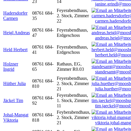
23
14
janine.grindl@moo
Feyerabendhaus,
Hadersdorfer
08761 684-
2. Stock, Zimmer
Carmen
35
22
carmen.hadersdor
08761 684-
Feyerabendhaus,
Heigl Andreas
47
Erdgeschoss
andreas.heigl@moo
08761 684-
Feyerabendhaus,
Held Herbert
41
Erdgeschoss
herbert.held@moos
Holzner
08761 684-
Rathaus, EG,
Ingrid
65
Zimmer R0.03
standesamt@moosb
Feyerabendhaus,
08761 684-
Hüther Julia
2. Stock, Zimmer
810
21
julia.huether@moo
Feyerabendhaus,
08761 684-
Jäckel Tim
1. Stock, Zimmer
92
11
tim.jaeckel@moosb
Feyberabendhaus,
Johal-Mangat
08761 684-
2. Stock, Zimmer
Viktoria
818
21
viktoria.johal-ma