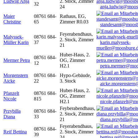
Ludwig Anja
2. Stock, Zimmer
32
24
anja.ludwig@moos
Maier
08761 684-
Rathaus, EG,
Christine
65
Zimmer R0.03
standesamt@moosb
Feyerabendhaus,
Malyssek-
08761 684-
2. Stock, Zimmer
Müller Karin
37
karin.malyssek-
21
mueller@moosburg.
Huber-Haus, 2.
08761 684-
Mermer Petra
OG, Zimmer
12
H2.1
petra.mermer@moo
Morgenstern
08761 684-
Hypo-Gebäude,
Aicke
22
3. Stock
aicke.morgenster
Huber-Haus, 2.
Pfanzelt
08761 684-
OG, Zimmer
Nicole
815
H2.1
nicole.pfanzelt@m
Feyberabendhaus,
Przybilla
08761 684-
2. Stock, Zimmer
Diana
33
21
diana.przybilla@m
Feyerabendhaus,
08761 684-
Reif Bettina
2. Stock, Zimmer
39
24
bettina.reif@moosb