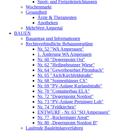
Sport- und Freizeiteinrichtungen
Wochenmarkt
Gesundheit
Ärzte & Therapeuten
Apotheken
MehrWert Ampertal
BAUEN
Bauantrag und Informationen
Rechtsverbindliche Bebauungspläne
Nr. 52 "WA Amperauen"
1. Änderung WA Amperauen
Nr. 60 "Degernpoint Ost"
Nr. 62 "Heilingbrunner Wiese"
Nr. 64 "Gewerbegebiet Pfrombach"
Nr. 65 "Aich/Kirchfeldstraße"
Nr. 68 "Sonnenhäuser CS"
Nr. 69 "PV-Anlage Kurlandstraße"
Nr. 70 "Containerbau ELA"
Nr. 72 "Degernpoint Nordost"
Nr. 73 "PV-Anlage Preisinger Loh"
Nr. 74 "Feldkirchen"
ENTWURF - Nr. 63 "SO Amperauen"
Nr. 77 „Rockermaier Areal“
Nr. 80 „Degernpoint Nordost II“
Laufende Bauleitplanverfahren