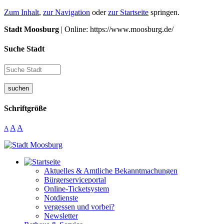
Zum Inhalt
,
zur Navigation
oder
zur Startseite
springen.
Stadt Moosburg
| Online: https://www.moosburg.de/
Suche Stadt
suchen
Schriftgröße
A
A
A
Aktuelles & Amtliche Bekanntmachungen
Bürgerserviceportal
Online-Ticketsystem
Notdienste
vergessen und vorbei?
Newsletter