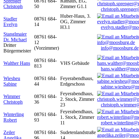
Sprenger
08761 684-
Rathaus, EG,
Christoph
50
Zimmer G1.1
christoph.sprenge
Huber-Haus, 3.
Stadler
08761 684-
OG, Zimmer
Evelyn
14
H3.1
evelyn.stadler@mo
Stanglmaier
08761 684-
Dr. Michael
12
Dritter
(Vorzimmer)
info@moosburg.de
Bürgermeister
08761 684-
Walther Hans
VHS Gebäude
813
hans.walther@moo
Wiesheu
08761 684-
Feyerabendhaus,
Sabine
44
Erdgeschoss
sabine.wiesheu@m
Feyerabendhaus,
Wimmer
08761 684-
2. Stock, Zimmer
Christoph
36
23
christoph.wimmer
Feyerabendhaus,
Winterling
08761 684-
1. Stock, Zimmer
Robert
93
11
robert.winterling
Zeiler
08761 684-
Sudetenlandstraße
Angelika
96
14