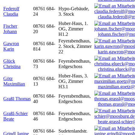
Federolf
08761 684-
Hypo-Gebäude,
Claudia
24
3. Stock
claudia.federolf@
Huber-Haus, 1.
Fischer
08761 684-
OG, Zimmer
Johann
20
H1.2
johann.fischer@mo
Feyerabendhaus,
Gawron
08761 684-
2. Stock, Zimmer
Karin
814
22
karin.gawron@moo
Glück
08761 684-
Feyerabendhaus,
Christina
73
Erdgeschoss
christina.glueck@
Huber-Haus, 3.
Götz
08761 684-
OG, Zimmer
Maximilian
13
H3.1
maximilian.goetz
08761 684-
Feyerabendhaus,
Graßl Thomas
40
Erdgeschoss
thomas.grassl@mo
Graßl-Schier
08761 684-
Feyerabendhaus,
Beate
46
Erdgeschoss
beate.grassl-schi
08761 684-
Sudetenlandstr.
Grindl Janine