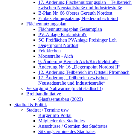
17. Änderung Flächennutzungsplan – Teilbereich
zwischen Neustadtstraße und Industriestraße
B-Plan Nr. 66 Oberes Gereuth Nordost
Einbeziehungssatzung Niederambach Süd
Flächennutzungsplan
Flächennutzungsplan Gesamtplan
PV-Anlage Kurlandstraße
SO Freiflächen PV­Anlage Preisinger Loh
Degernpoint Nordost
Feldkirchen
Moosstraße - Aich
9. Änderung Bereich Aich/Kirchfeldstraße
Änderung Nr. 16 „Degernpoint Nordost II“
12. Änderung Teilbereich im Ortsteil Pfrombach
17. Änderung „Teilbereich zwischen
Neustadtstraße und Industriestraße“
Versorgung Nahwärme (nicht städtisch!)
Breitbandinitiative
Glasfaserausbau (2023)
Stadtrat & Politik
Stadtrat / Termine usw
Bürgerinfo-Portal
Mitglieder des Stadtrates
Ausschüsse / Gremien des Stadtrates
Sitzungstermine des Stadtrates