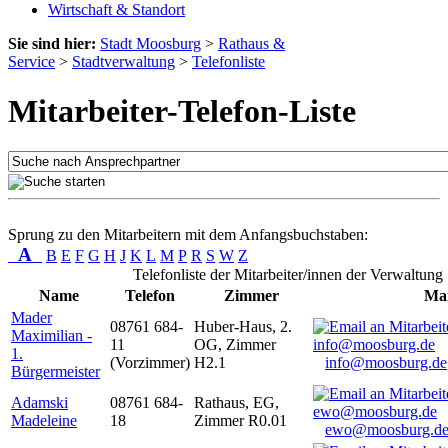
Wirtschaft & Standort
Sie sind hier:
Stadt Moosburg
>
Rathaus &
Service
>
Stadtverwaltung
>
Telefonliste
Mitarbeiter-Telefon-Liste
Sprung zu den Mitarbeitern mit dem Anfangsbuchstaben:
A
B
E
F
G
H
J
K
L
M
P
R
S
W
Z
Telefonliste der Mitarbeiter/innen der Verwaltung
Name
Telefon
Zimmer
Mai
Mader
08761 684-
Huber-Haus, 2.
Maximilian -
11
OG, Zimmer
1.
(Vorzimmer)
H2.1
info@moosburg.de
Bürgermeister
Adamski
08761 684-
Rathaus, EG,
Madeleine
18
Zimmer R0.01
ewo@moosburg.d