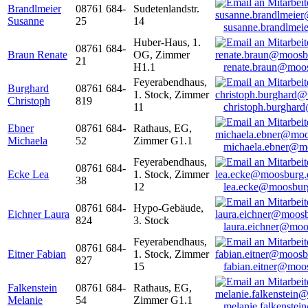
Brandlmeier
08761 684-
Sudetenlandstr.
Susanne
25
14
susanne.brandlme
Huber-Haus, 1.
08761 684-
Braun Renate
OG, Zimmer
21
H1.1
renate.braun@moo
Feyerabendhaus,
Burghard
08761 684-
1. Stock, Zimmer
Christoph
819
11
christoph.burghar
Ebner
08761 684-
Rathaus, EG,
Michaela
52
Zimmer G1.1
michaela.ebner@m
Feyerabendhaus,
08761 684-
Ecke Lea
1. Stock, Zimmer
38
12
lea.ecke@moosbur
08761 684-
Hypo-Gebäude,
Eichner Laura
824
3. Stock
laura.eichner@moo
Feyerabendhaus,
08761 684-
Eitner Fabian
1. Stock, Zimmer
827
15
fabian.eitner@moo
Falkenstein
08761 684-
Rathaus, EG,
Melanie
54
Zimmer G1.1
melanie.falkenste