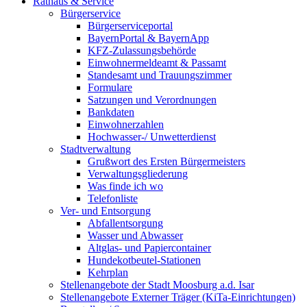
Rathaus & Service
Bürgerservice
Bürgerserviceportal
BayernPortal & BayernApp
KFZ-Zulassungsbehörde
Einwohnermeldeamt & Passamt
Standesamt und Trauungszimmer
Formulare
Satzungen und Verordnungen
Bankdaten
Einwohnerzahlen
Hochwasser-/ Unwetterdienst
Stadtverwaltung
Grußwort des Ersten Bürgermeisters
Verwaltungsgliederung
Was finde ich wo
Telefonliste
Ver- und Entsorgung
Abfallentsorgung
Wasser und Abwasser
Altglas- und Papiercontainer
Hundekotbeutel-Stationen
Kehrplan
Stellenangebote der Stadt Moosburg a.d. Isar
Stellenangebote Externer Träger (KiTa-Einrichtungen)