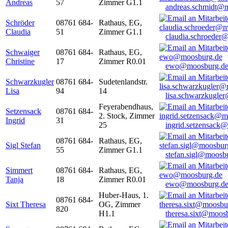
Andreas
57
Zimmer G1.1
andreas.schmidt@
Schröder
08761 684-
Rathaus, EG,
Claudia
51
Zimmer G1.1
claudia.schroeder
Schwaiger
08761 684-
Rathaus, EG,
Christine
17
Zimmer R0.01
ewo@moosburg.d
Schwarzkugler
08761 684-
Sudetenlandstr.
Lisa
94
14
lisa.schwarzkugle
Feyerabendhaus,
Setzensack
08761 684-
2. Stock, Zimmer
Ingrid
31
25
ingrid.setzensack
08761 684-
Rathaus, EG,
Sigl Stefan
55
Zimmer G1.1
stefan.sigl@moosb
Simmert
08761 684-
Rathaus, EG,
Tanja
18
Zimmer R0.01
ewo@moosburg.d
Huber-Haus, 1.
08761 684-
Sixt Theresa
OG, Zimmer
820
H1.1
theresa.sixt@moos