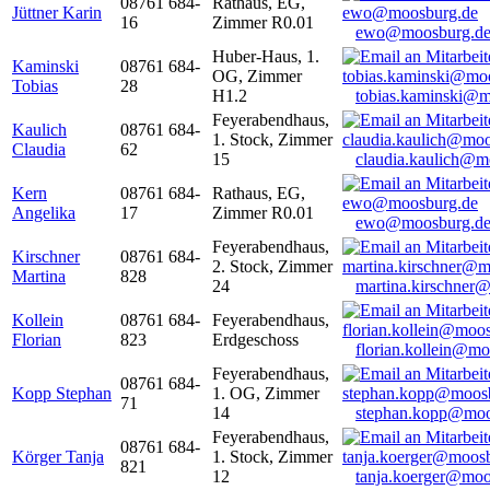
08761 684-
Rathaus, EG,
Jüttner Karin
16
Zimmer R0.01
ewo@moosburg.d
Huber-Haus, 1.
Kaminski
08761 684-
OG, Zimmer
Tobias
28
H1.2
tobias.kaminski@m
Feyerabendhaus,
Kaulich
08761 684-
1. Stock, Zimmer
Claudia
62
15
claudia.kaulich@m
Kern
08761 684-
Rathaus, EG,
Angelika
17
Zimmer R0.01
ewo@moosburg.d
Feyerabendhaus,
Kirschner
08761 684-
2. Stock, Zimmer
Martina
828
24
martina.kirschner
Kollein
08761 684-
Feyerabendhaus,
Florian
823
Erdgeschoss
florian.kollein@m
Feyerabendhaus,
08761 684-
Kopp Stephan
1. OG, Zimmer
71
14
stephan.kopp@moo
Feyerabendhaus,
08761 684-
Körger Tanja
1. Stock, Zimmer
821
12
tanja.koerger@moo