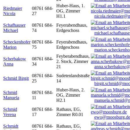
Huber-Haus, 1.
Riedmaier
08761 684-
OG, Zimmer
Nicola
27
H1.1
nicola.riedmaier@
Schafhauser
08761 684-
Feyerabendhaus,
Michael
74
Erdgeschoss
michael.schafhaus
Scheckenhofer
08761 684-
Feyerabendhaus,
Marion
75
Erdgeschoss
marion.scheckenh
Feyberabendhaus,
Scherbakow
08761 684-
2. Stock, Zimmer
Anna
34
21
anna.scherbakow@
08761 684-
Sudetenlandstraße
Schmid Birgit
25
14
birgit.schmid@moo
Huber-Haus, 2.
Schmid
08761 684-
OG, Zimmer
Manuela
11
H2.1
manuela.schmid@m
Schmid
08761 684-
Rathaus, EG,
Verena
17
Zimmer R0.01
ewo@moosburg.d
Schmidt
08761 684-
Rathaus, EG,