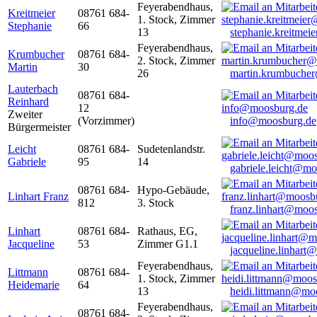
Feyerabendhaus,
Kreitmeier
08761 684-
1. Stock, Zimmer
Stephanie
66
13
stephanie.kreitme
Feyerabendhaus,
Krumbucher
08761 684-
2. Stock, Zimmer
Martin
30
26
martin.krumbuche
Lauterbach
08761 684-
Reinhard
12
Zweiter
(Vorzimmer)
info@moosburg.de
Bürgermeister
Leicht
08761 684-
Sudetenlandstr.
Gabriele
95
14
gabriele.leicht@m
08761 684-
Hypo-Gebäude,
Linhart Franz
812
3. Stock
franz.linhart@moo
Linhart
08761 684-
Rathaus, EG,
Jacqueline
53
Zimmer G1.1
jacqueline.linhart
Feyerabendhaus,
Littmann
08761 684-
1. Stock, Zimmer
Heidemarie
64
13
heidi.littmann@mo
Feyerabendhaus,
08761 684-