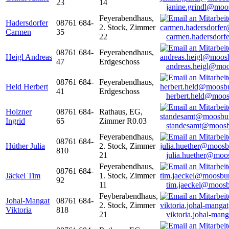
23
14
janine.grindl@moo
Feyerabendhaus,
Hadersdorfer
08761 684-
2. Stock, Zimmer
Carmen
35
22
carmen.hadersdor
08761 684-
Feyerabendhaus,
Heigl Andreas
47
Erdgeschoss
andreas.heigl@moo
08761 684-
Feyerabendhaus,
Held Herbert
41
Erdgeschoss
herbert.held@moos
Holzner
08761 684-
Rathaus, EG,
Ingrid
65
Zimmer R0.03
standesamt@moosb
Feyerabendhaus,
08761 684-
Hüther Julia
2. Stock, Zimmer
810
21
julia.huether@moo
Feyerabendhaus,
08761 684-
Jäckel Tim
1. Stock, Zimmer
92
11
tim.jaeckel@moosb
Feyberabendhaus,
Johal-Mangat
08761 684-
2. Stock, Zimmer
Viktoria
818
21
viktoria.johal-ma