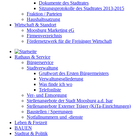
Dokumente des Stadtrates
Sitzungsprotokolle des Stadtrates 2013-2015
Fraktion / Parteien
Haushaltssatzung
Wirtschaft & Standort
Moosburg Marketing eG
Firmenverzeichnis
Fördernetzwerk für die Freisinger Wirtschaft
Rathaus & Service
Bürgerservice
Stadtverwaltung
Grußwort des Ersten Bürgermeisters
Verwaltungsgliederung
Was finde ich wo
Telefonliste
Ver- und Entsorgung
Stellenangebote der Stadt Moosburg a.d. Isar
Stellenangebote Externer Träger (KiTa-Einrichtungen)
Baustellen / Sperrungen
Notfallnummern und -dienste
Leben & Freizeit
BAUEN
Stadtrat & Politik