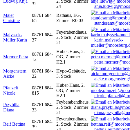
Ludwig Anja
2. Stock, Zimmer
32
24
anja.ludwig@moos
Maier
08761 684-
Rathaus, EG,
Christine
65
Zimmer R0.03
standesamt@moosb
Feyerabendhaus,
Malyssek-
08761 684-
2. Stock, Zimmer
Müller Karin
37
karin.malyssek-
21
mueller@moosburg.
Huber-Haus, 2.
08761 684-
Mermer Petra
OG, Zimmer
12
H2.1
petra.mermer@moo
Morgenstern
08761 684-
Hypo-Gebäude,
Aicke
22
3. Stock
aicke.morgenster
Huber-Haus, 2.
Pfanzelt
08761 684-
OG, Zimmer
Nicole
815
H2.1
nicole.pfanzelt@m
Feyberabendhaus,
Przybilla
08761 684-
2. Stock, Zimmer
Diana
33
21
diana.przybilla@m
Feyerabendhaus,
08761 684-
Reif Bettina
2. Stock, Zimmer
39
24
bettina.reif@moosb