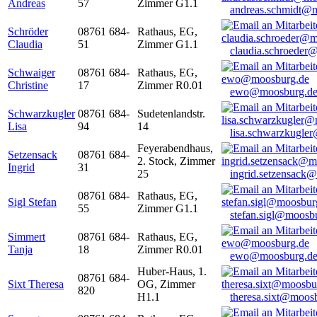
Andreas
57
Zimmer G1.1
andreas.schmidt@
Schröder
08761 684-
Rathaus, EG,
Claudia
51
Zimmer G1.1
claudia.schroeder
Schwaiger
08761 684-
Rathaus, EG,
Christine
17
Zimmer R0.01
ewo@moosburg.d
Schwarzkugler
08761 684-
Sudetenlandstr.
Lisa
94
14
lisa.schwarzkugle
Feyerabendhaus,
Setzensack
08761 684-
2. Stock, Zimmer
Ingrid
31
25
ingrid.setzensack
08761 684-
Rathaus, EG,
Sigl Stefan
55
Zimmer G1.1
stefan.sigl@moosb
Simmert
08761 684-
Rathaus, EG,
Tanja
18
Zimmer R0.01
ewo@moosburg.d
Huber-Haus, 1.
08761 684-
Sixt Theresa
OG, Zimmer
820
H1.1
theresa.sixt@moos