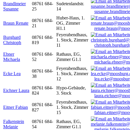
Brandlmeier
08761 684-
Sudetenlandstr.
Susanne
25
14
susanne.brandlme
Huber-Haus, 1.
08761 684-
Braun Renate
OG, Zimmer
21
H1.1
renate.braun@moo
Feyerabendhaus,
Burghard
08761 684-
1. Stock, Zimmer
Christoph
819
11
christoph.burghar
Ebner
08761 684-
Rathaus, EG,
Michaela
52
Zimmer G1.1
michaela.ebner@m
Feyerabendhaus,
08761 684-
Ecke Lea
1. Stock, Zimmer
38
12
lea.ecke@moosbur
08761 684-
Hypo-Gebäude,
Eichner Laura
824
3. Stock
laura.eichner@moo
Feyerabendhaus,
08761 684-
Eitner Fabian
1. Stock, Zimmer
827
15
fabian.eitner@moo
Falkenstein
08761 684-
Rathaus, EG,
Melanie
54
Zimmer G1.1
melanie.falkenste