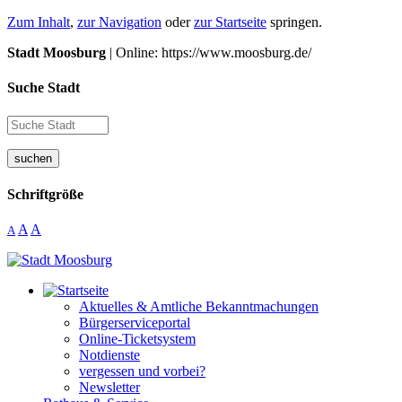
Zum Inhalt
,
zur Navigation
oder
zur Startseite
springen.
Stadt Moosburg
| Online: https://www.moosburg.de/
Suche Stadt
suchen
Schriftgröße
A
A
A
Aktuelles & Amtliche Bekanntmachungen
Bürgerserviceportal
Online-Ticketsystem
Notdienste
vergessen und vorbei?
Newsletter