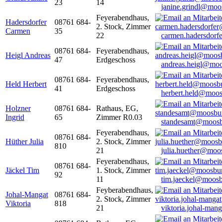
23
14
janine.grindl@moo
Feyerabendhaus,
Hadersdorfer
08761 684-
2. Stock, Zimmer
Carmen
35
22
carmen.hadersdor
08761 684-
Feyerabendhaus,
Heigl Andreas
47
Erdgeschoss
andreas.heigl@moo
08761 684-
Feyerabendhaus,
Held Herbert
41
Erdgeschoss
herbert.held@moos
Holzner
08761 684-
Rathaus, EG,
Ingrid
65
Zimmer R0.03
standesamt@moosb
Feyerabendhaus,
08761 684-
Hüther Julia
2. Stock, Zimmer
810
21
julia.huether@moo
Feyerabendhaus,
08761 684-
Jäckel Tim
1. Stock, Zimmer
92
11
tim.jaeckel@moosb
Feyberabendhaus,
Johal-Mangat
08761 684-
2. Stock, Zimmer
Viktoria
818
21
viktoria.johal-ma