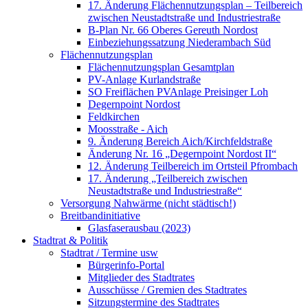
17. Änderung Flächennutzungsplan – Teilbereich
zwischen Neustadtstraße und Industriestraße
B-Plan Nr. 66 Oberes Gereuth Nordost
Einbeziehungssatzung Niederambach Süd
Flächennutzungsplan
Flächennutzungsplan Gesamtplan
PV-Anlage Kurlandstraße
SO Freiflächen PV­Anlage Preisinger Loh
Degernpoint Nordost
Feldkirchen
Moosstraße - Aich
9. Änderung Bereich Aich/Kirchfeldstraße
Änderung Nr. 16 „Degernpoint Nordost II“
12. Änderung Teilbereich im Ortsteil Pfrombach
17. Änderung „Teilbereich zwischen
Neustadtstraße und Industriestraße“
Versorgung Nahwärme (nicht städtisch!)
Breitbandinitiative
Glasfaserausbau (2023)
Stadtrat & Politik
Stadtrat / Termine usw
Bürgerinfo-Portal
Mitglieder des Stadtrates
Ausschüsse / Gremien des Stadtrates
Sitzungstermine des Stadtrates