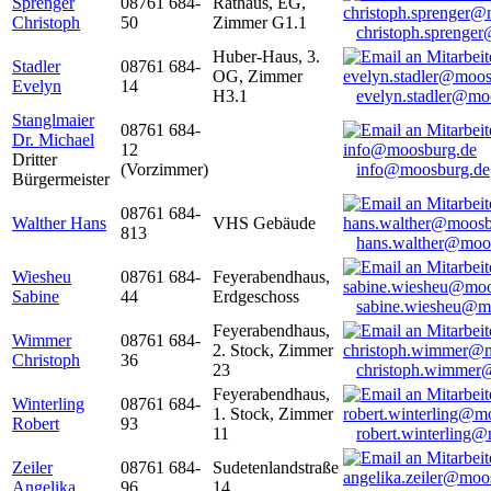
Sprenger
08761 684-
Rathaus, EG,
Christoph
50
Zimmer G1.1
christoph.sprenge
Huber-Haus, 3.
Stadler
08761 684-
OG, Zimmer
Evelyn
14
H3.1
evelyn.stadler@mo
Stanglmaier
08761 684-
Dr. Michael
12
Dritter
(Vorzimmer)
info@moosburg.de
Bürgermeister
08761 684-
Walther Hans
VHS Gebäude
813
hans.walther@moo
Wiesheu
08761 684-
Feyerabendhaus,
Sabine
44
Erdgeschoss
sabine.wiesheu@m
Feyerabendhaus,
Wimmer
08761 684-
2. Stock, Zimmer
Christoph
36
23
christoph.wimmer
Feyerabendhaus,
Winterling
08761 684-
1. Stock, Zimmer
Robert
93
11
robert.winterling
Zeiler
08761 684-
Sudetenlandstraße
Angelika
96
14