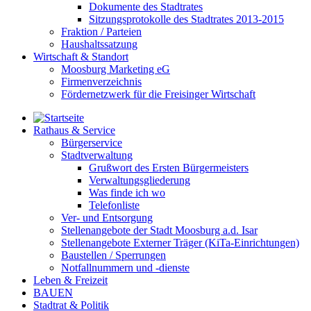
Dokumente des Stadtrates
Sitzungsprotokolle des Stadtrates 2013-2015
Fraktion / Parteien
Haushaltssatzung
Wirtschaft & Standort
Moosburg Marketing eG
Firmenverzeichnis
Fördernetzwerk für die Freisinger Wirtschaft
Rathaus & Service
Bürgerservice
Stadtverwaltung
Grußwort des Ersten Bürgermeisters
Verwaltungsgliederung
Was finde ich wo
Telefonliste
Ver- und Entsorgung
Stellenangebote der Stadt Moosburg a.d. Isar
Stellenangebote Externer Träger (KiTa-Einrichtungen)
Baustellen / Sperrungen
Notfallnummern und -dienste
Leben & Freizeit
BAUEN
Stadtrat & Politik