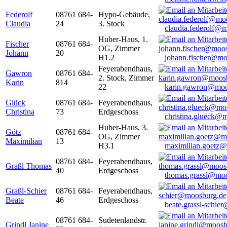
Federolf
08761 684-
Hypo-Gebäude,
Claudia
24
3. Stock
claudia.federolf@
Huber-Haus, 1.
Fischer
08761 684-
OG, Zimmer
Johann
20
H1.2
johann.fischer@mo
Feyerabendhaus,
Gawron
08761 684-
2. Stock, Zimmer
Karin
814
22
karin.gawron@moo
Glück
08761 684-
Feyerabendhaus,
Christina
73
Erdgeschoss
christina.glueck@
Huber-Haus, 3.
Götz
08761 684-
OG, Zimmer
Maximilian
13
H3.1
maximilian.goetz
08761 684-
Feyerabendhaus,
Graßl Thomas
40
Erdgeschoss
thomas.grassl@mo
Graßl-Schier
08761 684-
Feyerabendhaus,
Beate
46
Erdgeschoss
beate.grassl-schi
08761 684-
Sudetenlandstr.
Grindl Janine