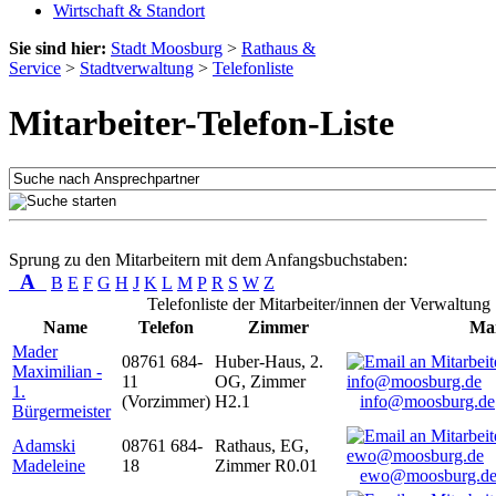
Wirtschaft & Standort
Sie sind hier:
Stadt Moosburg
>
Rathaus &
Service
>
Stadtverwaltung
>
Telefonliste
Mitarbeiter-Telefon-Liste
Sprung zu den Mitarbeitern mit dem Anfangsbuchstaben:
A
B
E
F
G
H
J
K
L
M
P
R
S
W
Z
Telefonliste der Mitarbeiter/innen der Verwaltung
Name
Telefon
Zimmer
Mai
Mader
08761 684-
Huber-Haus, 2.
Maximilian -
11
OG, Zimmer
1.
(Vorzimmer)
H2.1
info@moosburg.de
Bürgermeister
Adamski
08761 684-
Rathaus, EG,
Madeleine
18
Zimmer R0.01
ewo@moosburg.d