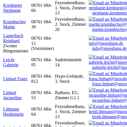
Feyerabendhaus,
Kreitmeier
08761 684-
1. Stock, Zimmer
Stephanie
66
13
stephanie.kreitme
Feyerabendhaus,
Krumbucher
08761 684-
2. Stock, Zimmer
Martin
30
26
martin.krumbuche
Lauterbach
08761 684-
Reinhard
12
Zweiter
(Vorzimmer)
info@moosburg.de
Bürgermeister
Leicht
08761 684-
Sudetenlandstr.
Gabriele
95
14
gabriele.leicht@m
08761 684-
Hypo-Gebäude,
Linhart Franz
812
3. Stock
franz.linhart@moo
Linhart
08761 684-
Rathaus, EG,
Jacqueline
53
Zimmer G1.1
jacqueline.linhart
Feyerabendhaus,
Littmann
08761 684-
1. Stock, Zimmer
Heidemarie
64
13
heidi.littmann@mo
Feyerabendhaus,
08761 684-