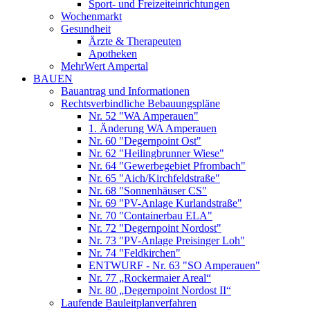
Sport- und Freizeiteinrichtungen
Wochenmarkt
Gesundheit
Ärzte & Therapeuten
Apotheken
MehrWert Ampertal
BAUEN
Bauantrag und Informationen
Rechtsverbindliche Bebauungspläne
Nr. 52 "WA Amperauen"
1. Änderung WA Amperauen
Nr. 60 "Degernpoint Ost"
Nr. 62 "Heilingbrunner Wiese"
Nr. 64 "Gewerbegebiet Pfrombach"
Nr. 65 "Aich/Kirchfeldstraße"
Nr. 68 "Sonnenhäuser CS"
Nr. 69 "PV-Anlage Kurlandstraße"
Nr. 70 "Containerbau ELA"
Nr. 72 "Degernpoint Nordost"
Nr. 73 "PV-Anlage Preisinger Loh"
Nr. 74 "Feldkirchen"
ENTWURF - Nr. 63 "SO Amperauen"
Nr. 77 „Rockermaier Areal“
Nr. 80 „Degernpoint Nordost II“
Laufende Bauleitplanverfahren