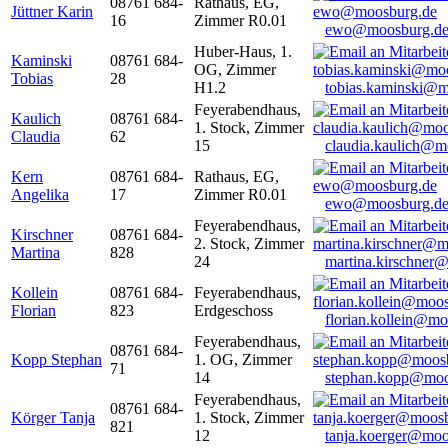
08761 684-
Rathaus, EG,
Jüttner Karin
16
Zimmer R0.01
ewo@moosburg.d
Huber-Haus, 1.
Kaminski
08761 684-
OG, Zimmer
Tobias
28
H1.2
tobias.kaminski@m
Feyerabendhaus,
Kaulich
08761 684-
1. Stock, Zimmer
Claudia
62
15
claudia.kaulich@m
Kern
08761 684-
Rathaus, EG,
Angelika
17
Zimmer R0.01
ewo@moosburg.d
Feyerabendhaus,
Kirschner
08761 684-
2. Stock, Zimmer
Martina
828
24
martina.kirschner
Kollein
08761 684-
Feyerabendhaus,
Florian
823
Erdgeschoss
florian.kollein@m
Feyerabendhaus,
08761 684-
Kopp Stephan
1. OG, Zimmer
71
14
stephan.kopp@moo
Feyerabendhaus,
08761 684-
Körger Tanja
1. Stock, Zimmer
821
12
tanja.koerger@moo