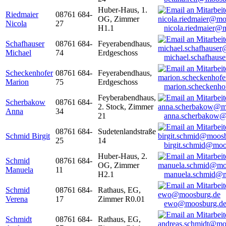
Huber-Haus, 1.
Riedmaier
08761 684-
OG, Zimmer
Nicola
27
H1.1
nicola.riedmaier@
Schafhauser
08761 684-
Feyerabendhaus,
Michael
74
Erdgeschoss
michael.schafhaus
Scheckenhofer
08761 684-
Feyerabendhaus,
Marion
75
Erdgeschoss
marion.scheckenh
Feyberabendhaus,
Scherbakow
08761 684-
2. Stock, Zimmer
Anna
34
21
anna.scherbakow@
08761 684-
Sudetenlandstraße
Schmid Birgit
25
14
birgit.schmid@moo
Huber-Haus, 2.
Schmid
08761 684-
OG, Zimmer
Manuela
11
H2.1
manuela.schmid@m
Schmid
08761 684-
Rathaus, EG,
Verena
17
Zimmer R0.01
ewo@moosburg.d
Schmidt
08761 684-
Rathaus, EG,