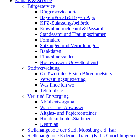
Rathaus & Service
Bürgerservice
Bürgerserviceportal
BayernPortal & BayernApp
KFZ-Zulassungsbehörde
Einwohnermeldeamt & Passamt
Standesamt und Trauungszimmer
Formulare
Satzungen und Verordnungen
Bankdaten
Einwohnerzahlen
Hochwasser-/ Unwetterdienst
Stadtverwaltung
Grußwort des Ersten Bürgermeisters
Verwaltungsgliederung
Was finde ich wo
Telefonliste
Ver- und Entsorgung
Abfallentsorgung
Wasser und Abwasser
Altglas- und Papiercontainer
Hundekotbeutel-Stationen
Kehrplan
Stellenangebote der Stadt Moosburg a.d. Isar
Stellenangebote Externer Träger (KiTa-Einrichtungen)