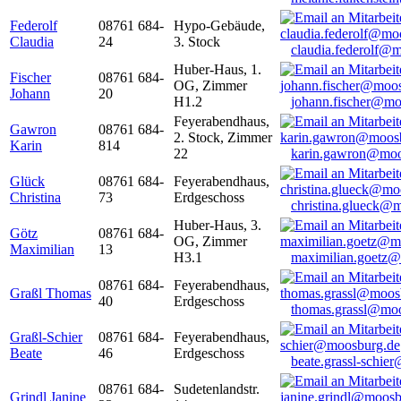
Federolf
08761 684-
Hypo-Gebäude,
Claudia
24
3. Stock
claudia.federolf@
Huber-Haus, 1.
Fischer
08761 684-
OG, Zimmer
Johann
20
H1.2
johann.fischer@mo
Feyerabendhaus,
Gawron
08761 684-
2. Stock, Zimmer
Karin
814
22
karin.gawron@moo
Glück
08761 684-
Feyerabendhaus,
Christina
73
Erdgeschoss
christina.glueck@
Huber-Haus, 3.
Götz
08761 684-
OG, Zimmer
Maximilian
13
H3.1
maximilian.goetz
08761 684-
Feyerabendhaus,
Graßl Thomas
40
Erdgeschoss
thomas.grassl@mo
Graßl-Schier
08761 684-
Feyerabendhaus,
Beate
46
Erdgeschoss
beate.grassl-schi
08761 684-
Sudetenlandstr.
Grindl Janine