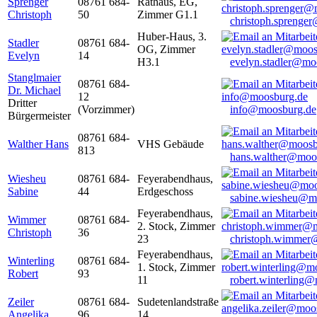
Sprenger
08761 684-
Rathaus, EG,
Christoph
50
Zimmer G1.1
christoph.sprenge
Huber-Haus, 3.
Stadler
08761 684-
OG, Zimmer
Evelyn
14
H3.1
evelyn.stadler@mo
Stanglmaier
08761 684-
Dr. Michael
12
Dritter
(Vorzimmer)
info@moosburg.de
Bürgermeister
08761 684-
Walther Hans
VHS Gebäude
813
hans.walther@moo
Wiesheu
08761 684-
Feyerabendhaus,
Sabine
44
Erdgeschoss
sabine.wiesheu@m
Feyerabendhaus,
Wimmer
08761 684-
2. Stock, Zimmer
Christoph
36
23
christoph.wimmer
Feyerabendhaus,
Winterling
08761 684-
1. Stock, Zimmer
Robert
93
11
robert.winterling
Zeiler
08761 684-
Sudetenlandstraße
Angelika
96
14