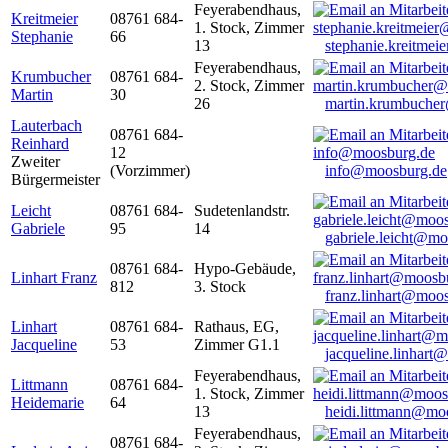
Feyerabendhaus,
Kreitmeier
08761 684-
1. Stock, Zimmer
Stephanie
66
13
stephanie.kreitme
Feyerabendhaus,
Krumbucher
08761 684-
2. Stock, Zimmer
Martin
30
26
martin.krumbuche
Lauterbach
08761 684-
Reinhard
12
Zweiter
(Vorzimmer)
info@moosburg.de
Bürgermeister
Leicht
08761 684-
Sudetenlandstr.
Gabriele
95
14
gabriele.leicht@m
08761 684-
Hypo-Gebäude,
Linhart Franz
812
3. Stock
franz.linhart@moo
Linhart
08761 684-
Rathaus, EG,
Jacqueline
53
Zimmer G1.1
jacqueline.linhart
Feyerabendhaus,
Littmann
08761 684-
1. Stock, Zimmer
Heidemarie
64
13
heidi.littmann@mo
Feyerabendhaus,
08761 684-