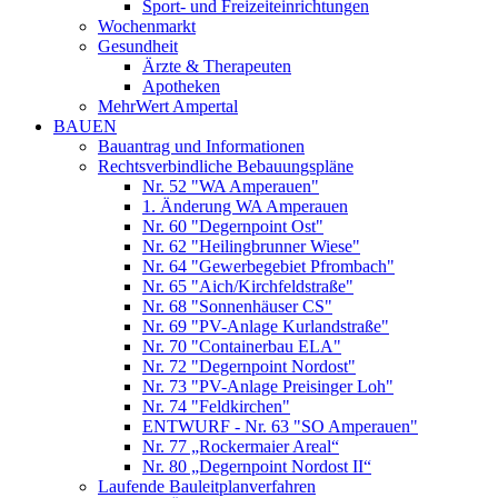
Sport- und Freizeiteinrichtungen
Wochenmarkt
Gesundheit
Ärzte & Therapeuten
Apotheken
MehrWert Ampertal
BAUEN
Bauantrag und Informationen
Rechtsverbindliche Bebauungspläne
Nr. 52 "WA Amperauen"
1. Änderung WA Amperauen
Nr. 60 "Degernpoint Ost"
Nr. 62 "Heilingbrunner Wiese"
Nr. 64 "Gewerbegebiet Pfrombach"
Nr. 65 "Aich/Kirchfeldstraße"
Nr. 68 "Sonnenhäuser CS"
Nr. 69 "PV-Anlage Kurlandstraße"
Nr. 70 "Containerbau ELA"
Nr. 72 "Degernpoint Nordost"
Nr. 73 "PV-Anlage Preisinger Loh"
Nr. 74 "Feldkirchen"
ENTWURF - Nr. 63 "SO Amperauen"
Nr. 77 „Rockermaier Areal“
Nr. 80 „Degernpoint Nordost II“
Laufende Bauleitplanverfahren