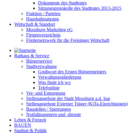
Dokumente des Stadtrates
Sitzungsprotokolle des Stadtrates 2013-2015
Fraktion / Parteien
Haushaltssatzung
Wirtschaft & Standort
Moosburg Marketing eG
Firmenverzeichnis
Fördernetzwerk für die Freisinger Wirtschaft
Rathaus & Service
Bürgerservice
Stadtverwaltung
Grußwort des Ersten Bürgermeisters
Verwaltungsgliederung
Was finde ich wo
Telefonliste
Ver- und Entsorgung
Stellenangebote der Stadt Moosburg a.d. Isar
Stellenangebote Externer Träger (KiTa-Einrichtungen)
Baustellen / Sperrungen
Notfallnummern und -dienste
Leben & Freizeit
BAUEN
Stadtrat & Politik