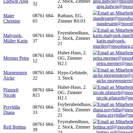
Ludwig Anja
2. Stock, Zimmer
32
24
anja.ludwig@moos
Maier
08761 684-
Rathaus, EG,
Christine
65
Zimmer R0.03
standesamt@moosb
Feyerabendhaus,
Malyssek-
08761 684-
2. Stock, Zimmer
Müller Karin
37
karin.malyssek-
21
mueller@moosburg.
Huber-Haus, 2.
08761 684-
Mermer Petra
OG, Zimmer
12
H2.1
petra.mermer@moo
Morgenstern
08761 684-
Hypo-Gebäude,
Aicke
22
3. Stock
aicke.morgenster
Huber-Haus, 2.
Pfanzelt
08761 684-
OG, Zimmer
Nicole
815
H2.1
nicole.pfanzelt@m
Feyberabendhaus,
Przybilla
08761 684-
2. Stock, Zimmer
Diana
33
21
diana.przybilla@m
Feyerabendhaus,
08761 684-
Reif Bettina
2. Stock, Zimmer
39
24
bettina.reif@moosb