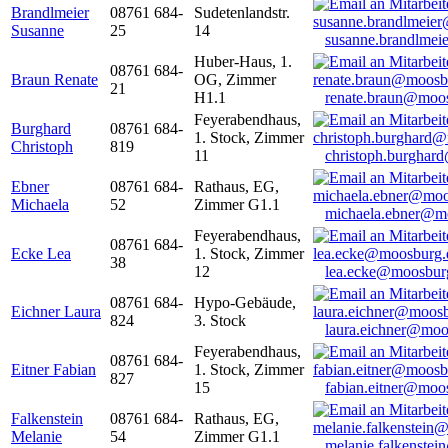
Brandlmeier
08761 684-
Sudetenlandstr.
Susanne
25
14
susanne.brandlme
Huber-Haus, 1.
08761 684-
Braun Renate
OG, Zimmer
21
H1.1
renate.braun@moo
Feyerabendhaus,
Burghard
08761 684-
1. Stock, Zimmer
Christoph
819
11
christoph.burghar
Ebner
08761 684-
Rathaus, EG,
Michaela
52
Zimmer G1.1
michaela.ebner@m
Feyerabendhaus,
08761 684-
Ecke Lea
1. Stock, Zimmer
38
12
lea.ecke@moosbur
08761 684-
Hypo-Gebäude,
Eichner Laura
824
3. Stock
laura.eichner@moo
Feyerabendhaus,
08761 684-
Eitner Fabian
1. Stock, Zimmer
827
15
fabian.eitner@moo
Falkenstein
08761 684-
Rathaus, EG,
Melanie
54
Zimmer G1.1
melanie.falkenste