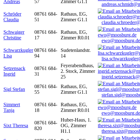
Andreas
57
Zimmer G1.1
andreas.schmidt@
Schröder
08761 684-
Rathaus, EG,
Claudia
51
Zimmer G1.1
claudia.schroeder
Schwaiger
08761 684-
Rathaus, EG,
Christine
17
Zimmer R0.01
ewo@moosburg.d
Schwarzkugler
08761 684-
Sudetenlandstr.
Lisa
94
14
lisa.schwarzkugle
Feyerabendhaus,
Setzensack
08761 684-
2. Stock, Zimmer
Ingrid
31
25
ingrid.setzensack
08761 684-
Rathaus, EG,
Sigl Stefan
55
Zimmer G1.1
stefan.sigl@moosb
Simmert
08761 684-
Rathaus, EG,
Tanja
18
Zimmer R0.01
ewo@moosburg.d
Huber-Haus, 1.
08761 684-
Sixt Theresa
OG, Zimmer
820
H1.1
theresa.sixt@moos