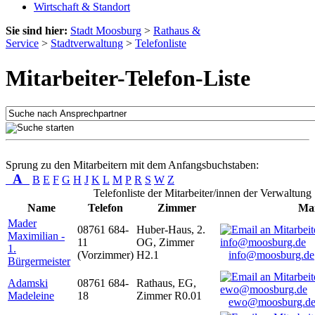
Wirtschaft & Standort
Sie sind hier:
Stadt Moosburg
>
Rathaus &
Service
>
Stadtverwaltung
>
Telefonliste
Mitarbeiter-Telefon-Liste
Sprung zu den Mitarbeitern mit dem Anfangsbuchstaben:
A
B
E
F
G
H
J
K
L
M
P
R
S
W
Z
Telefonliste der Mitarbeiter/innen der Verwaltung
Name
Telefon
Zimmer
Mai
Mader
08761 684-
Huber-Haus, 2.
Maximilian -
11
OG, Zimmer
1.
(Vorzimmer)
H2.1
info@moosburg.de
Bürgermeister
Adamski
08761 684-
Rathaus, EG,
Madeleine
18
Zimmer R0.01
ewo@moosburg.d