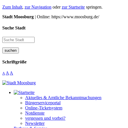
Zum Inhalt
,
zur Navigation
oder
zur Startseite
springen.
Stadt Moosburg
| Online: https://www.moosburg.de/
Suche Stadt
suchen
Schriftgröße
A
A
A
Aktuelles & Amtliche Bekanntmachungen
Bürgerserviceportal
Online-Ticketsystem
Notdienste
vergessen und vorbei?
Newsletter