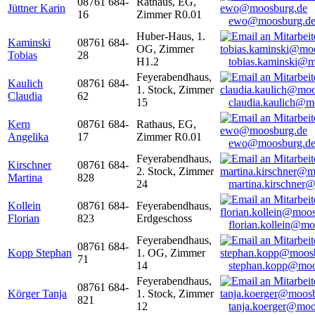
08761 684-
Rathaus, EG,
Jüttner Karin
16
Zimmer R0.01
ewo@moosburg.d
Huber-Haus, 1.
Kaminski
08761 684-
OG, Zimmer
Tobias
28
H1.2
tobias.kaminski@m
Feyerabendhaus,
Kaulich
08761 684-
1. Stock, Zimmer
Claudia
62
15
claudia.kaulich@m
Kern
08761 684-
Rathaus, EG,
Angelika
17
Zimmer R0.01
ewo@moosburg.d
Feyerabendhaus,
Kirschner
08761 684-
2. Stock, Zimmer
Martina
828
24
martina.kirschner
Kollein
08761 684-
Feyerabendhaus,
Florian
823
Erdgeschoss
florian.kollein@m
Feyerabendhaus,
08761 684-
Kopp Stephan
1. OG, Zimmer
71
14
stephan.kopp@moo
Feyerabendhaus,
08761 684-
Körger Tanja
1. Stock, Zimmer
821
12
tanja.koerger@moo