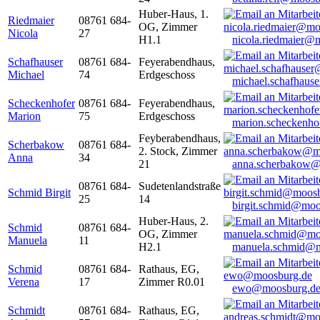
Huber-Haus, 1.
Riedmaier
08761 684-
OG, Zimmer
Nicola
27
H1.1
nicola.riedmaier@
Schafhauser
08761 684-
Feyerabendhaus,
Michael
74
Erdgeschoss
michael.schafhaus
Scheckenhofer
08761 684-
Feyerabendhaus,
Marion
75
Erdgeschoss
marion.scheckenh
Feyberabendhaus,
Scherbakow
08761 684-
2. Stock, Zimmer
Anna
34
21
anna.scherbakow@
08761 684-
Sudetenlandstraße
Schmid Birgit
25
14
birgit.schmid@moo
Huber-Haus, 2.
Schmid
08761 684-
OG, Zimmer
Manuela
11
H2.1
manuela.schmid@m
Schmid
08761 684-
Rathaus, EG,
Verena
17
Zimmer R0.01
ewo@moosburg.d
Schmidt
08761 684-
Rathaus, EG,