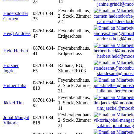
23
14
janine.grindl@moo
Feyerabendhaus,
Hadersdorfer
08761 684-
2. Stock, Zimmer
Carmen
35
22
carmen.hadersdor
08761 684-
Feyerabendhaus,
Heigl Andreas
47
Erdgeschoss
andreas.heigl@moo
08761 684-
Feyerabendhaus,
Held Herbert
41
Erdgeschoss
herbert.held@moos
Holzner
08761 684-
Rathaus, EG,
Ingrid
65
Zimmer R0.03
standesamt@moosb
Feyerabendhaus,
08761 684-
Hüther Julia
2. Stock, Zimmer
810
21
julia.huether@moo
Feyerabendhaus,
08761 684-
Jäckel Tim
1. Stock, Zimmer
92
11
tim.jaeckel@moosb
Feyberabendhaus,
Johal-Mangat
08761 684-
2. Stock, Zimmer
Viktoria
818
21
viktoria.johal-ma