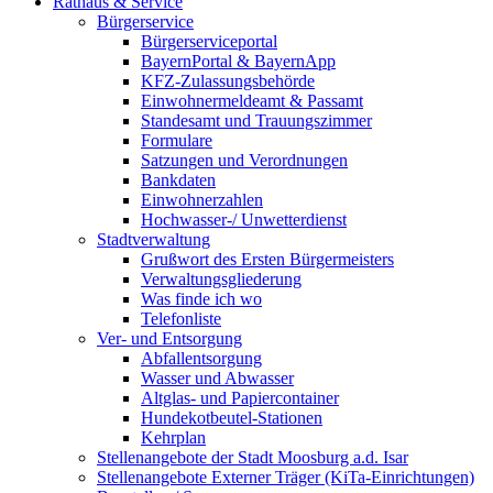
Rathaus & Service
Bürgerservice
Bürgerserviceportal
BayernPortal & BayernApp
KFZ-Zulassungsbehörde
Einwohnermeldeamt & Passamt
Standesamt und Trauungszimmer
Formulare
Satzungen und Verordnungen
Bankdaten
Einwohnerzahlen
Hochwasser-/ Unwetterdienst
Stadtverwaltung
Grußwort des Ersten Bürgermeisters
Verwaltungsgliederung
Was finde ich wo
Telefonliste
Ver- und Entsorgung
Abfallentsorgung
Wasser und Abwasser
Altglas- und Papiercontainer
Hundekotbeutel-Stationen
Kehrplan
Stellenangebote der Stadt Moosburg a.d. Isar
Stellenangebote Externer Träger (KiTa-Einrichtungen)