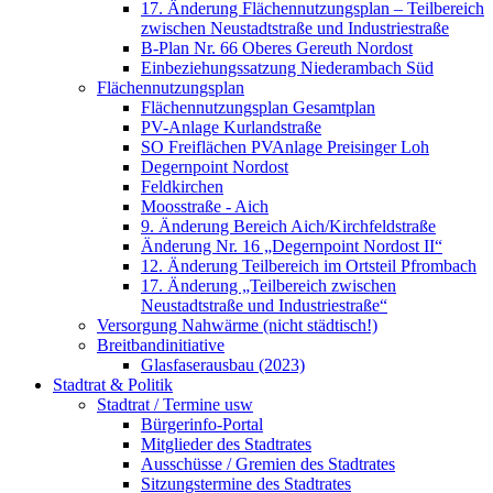
17. Änderung Flächennutzungsplan – Teilbereich
zwischen Neustadtstraße und Industriestraße
B-Plan Nr. 66 Oberes Gereuth Nordost
Einbeziehungssatzung Niederambach Süd
Flächennutzungsplan
Flächennutzungsplan Gesamtplan
PV-Anlage Kurlandstraße
SO Freiflächen PV­Anlage Preisinger Loh
Degernpoint Nordost
Feldkirchen
Moosstraße - Aich
9. Änderung Bereich Aich/Kirchfeldstraße
Änderung Nr. 16 „Degernpoint Nordost II“
12. Änderung Teilbereich im Ortsteil Pfrombach
17. Änderung „Teilbereich zwischen
Neustadtstraße und Industriestraße“
Versorgung Nahwärme (nicht städtisch!)
Breitbandinitiative
Glasfaserausbau (2023)
Stadtrat & Politik
Stadtrat / Termine usw
Bürgerinfo-Portal
Mitglieder des Stadtrates
Ausschüsse / Gremien des Stadtrates
Sitzungstermine des Stadtrates