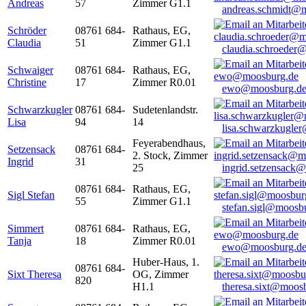
Andreas
57
Zimmer G1.1
andreas.schmidt@
Schröder
08761 684-
Rathaus, EG,
Claudia
51
Zimmer G1.1
claudia.schroeder
Schwaiger
08761 684-
Rathaus, EG,
Christine
17
Zimmer R0.01
ewo@moosburg.d
Schwarzkugler
08761 684-
Sudetenlandstr.
Lisa
94
14
lisa.schwarzkugle
Feyerabendhaus,
Setzensack
08761 684-
2. Stock, Zimmer
Ingrid
31
25
ingrid.setzensack
08761 684-
Rathaus, EG,
Sigl Stefan
55
Zimmer G1.1
stefan.sigl@moosb
Simmert
08761 684-
Rathaus, EG,
Tanja
18
Zimmer R0.01
ewo@moosburg.d
Huber-Haus, 1.
08761 684-
Sixt Theresa
OG, Zimmer
820
H1.1
theresa.sixt@moos