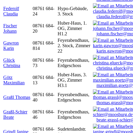
Federolf
08761 684-
Hypo-Gebäude,
Claudia
24
3. Stock
claudia.federolf@
Huber-Haus, 1.
Fischer
08761 684-
OG, Zimmer
Johann
20
H1.2
johann.fischer@mo
Feyerabendhaus,
Gawron
08761 684-
2. Stock, Zimmer
Karin
814
22
karin.gawron@moo
Glück
08761 684-
Feyerabendhaus,
Christina
73
Erdgeschoss
christina.glueck@
Huber-Haus, 3.
Götz
08761 684-
OG, Zimmer
Maximilian
13
H3.1
maximilian.goetz
08761 684-
Feyerabendhaus,
Graßl Thomas
40
Erdgeschoss
thomas.grassl@mo
Graßl-Schier
08761 684-
Feyerabendhaus,
Beate
46
Erdgeschoss
beate.grassl-schi
08761 684-
Sudetenlandstr.
Grindl Janine