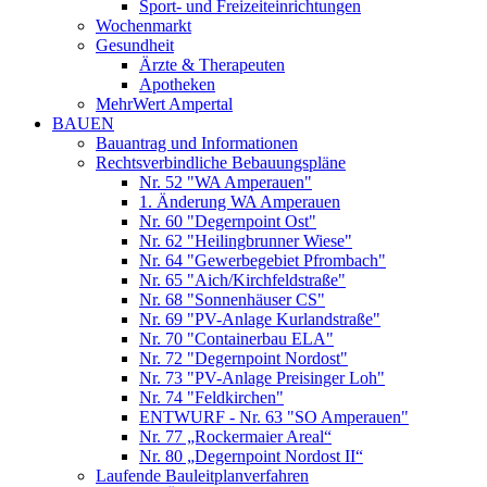
Sport- und Freizeiteinrichtungen
Wochenmarkt
Gesundheit
Ärzte & Therapeuten
Apotheken
MehrWert Ampertal
BAUEN
Bauantrag und Informationen
Rechtsverbindliche Bebauungspläne
Nr. 52 "WA Amperauen"
1. Änderung WA Amperauen
Nr. 60 "Degernpoint Ost"
Nr. 62 "Heilingbrunner Wiese"
Nr. 64 "Gewerbegebiet Pfrombach"
Nr. 65 "Aich/Kirchfeldstraße"
Nr. 68 "Sonnenhäuser CS"
Nr. 69 "PV-Anlage Kurlandstraße"
Nr. 70 "Containerbau ELA"
Nr. 72 "Degernpoint Nordost"
Nr. 73 "PV-Anlage Preisinger Loh"
Nr. 74 "Feldkirchen"
ENTWURF - Nr. 63 "SO Amperauen"
Nr. 77 „Rockermaier Areal“
Nr. 80 „Degernpoint Nordost II“
Laufende Bauleitplanverfahren