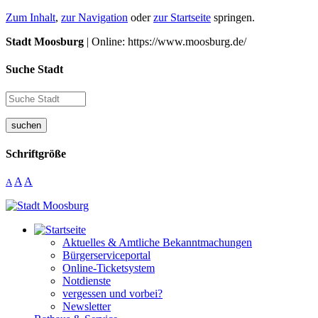
Zum Inhalt
,
zur Navigation
oder
zur Startseite
springen.
Stadt Moosburg
| Online: https://www.moosburg.de/
Suche Stadt
suchen
Schriftgröße
A
A
A
Aktuelles & Amtliche Bekanntmachungen
Bürgerserviceportal
Online-Ticketsystem
Notdienste
vergessen und vorbei?
Newsletter