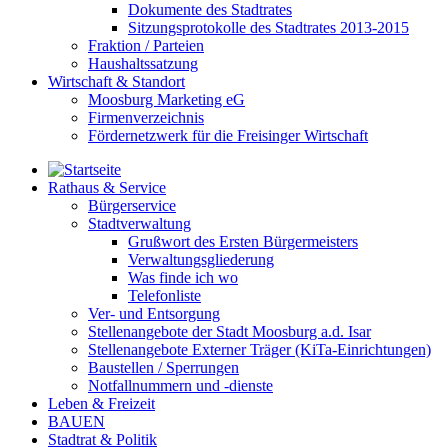
Dokumente des Stadtrates
Sitzungsprotokolle des Stadtrates 2013-2015
Fraktion / Parteien
Haushaltssatzung
Wirtschaft & Standort
Moosburg Marketing eG
Firmenverzeichnis
Fördernetzwerk für die Freisinger Wirtschaft
Rathaus & Service
Bürgerservice
Stadtverwaltung
Grußwort des Ersten Bürgermeisters
Verwaltungsgliederung
Was finde ich wo
Telefonliste
Ver- und Entsorgung
Stellenangebote der Stadt Moosburg a.d. Isar
Stellenangebote Externer Träger (KiTa-Einrichtungen)
Baustellen / Sperrungen
Notfallnummern und -dienste
Leben & Freizeit
BAUEN
Stadtrat & Politik