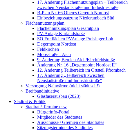
17. Änderung Flächennutzungsplan – Teilbereich
zwischen Neustadtstraße und Industriestraße
B-Plan Nr. 66 Oberes Gereuth Nordost
Einbeziehungssatzung Niederambach Süd
Flächennutzungsplan
Flächennutzungsplan Gesamtplan
PV-Anlage Kurlandstraße
SO Freiflächen PV­Anlage Preisinger Loh
Degernpoint Nordost
Feldkirchen
Moosstraße - Aich
9. Änderung Bereich Aich/Kirchfeldstraße
Änderung Nr. 16 „Degernpoint Nordost II“
12. Änderung Teilbereich im Ortsteil Pfrombach
17. Änderung „Teilbereich zwischen
Neustadtstraße und Industriestraße“
Versorgung Nahwärme (nicht städtisch!)
Breitbandinitiative
Glasfaserausbau (2023)
Stadtrat & Politik
Stadtrat / Termine usw
Bürgerinfo-Portal
Mitglieder des Stadtrates
Ausschüsse / Gremien des Stadtrates
Sitzungstermine des Stadtrates