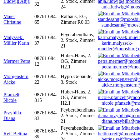
Ludwig Anja
2. Stock, Zimmer
32
24
anja.ludwig@moos
Maier
08761 684-
Rathaus, EG,
Christine
65
Zimmer R0.03
standesamt@moosb
Feyerabendhaus,
Malyssek-
08761 684-
2. Stock, Zimmer
Müller Karin
37
karin.malyssek-
21
mueller@moosburg.
Huber-Haus, 2.
08761 684-
Mermer Petra
OG, Zimmer
12
H2.1
petra.mermer@moo
Morgenstern
08761 684-
Hypo-Gebäude,
Aicke
22
3. Stock
aicke.morgenster
Huber-Haus, 2.
Pfanzelt
08761 684-
OG, Zimmer
Nicole
815
H2.1
nicole.pfanzelt@m
Feyberabendhaus,
Przybilla
08761 684-
2. Stock, Zimmer
Diana
33
21
diana.przybilla@m
Feyerabendhaus,
08761 684-
Reif Bettina
2. Stock, Zimmer
39
24
bettina.reif@moosb