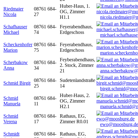
Huber-Haus, 1.
Riedmaier
08761 684-
OG, Zimmer
Nicola
27
H1.1
nicola.riedmaier@
Schafhauser
08761 684-
Feyerabendhaus,
Michael
74
Erdgeschoss
michael.schafhaus
Scheckenhofer
08761 684-
Feyerabendhaus,
Marion
75
Erdgeschoss
marion.scheckenh
Feyberabendhaus,
Scherbakow
08761 684-
2. Stock, Zimmer
Anna
34
21
anna.scherbakow@
08761 684-
Sudetenlandstraße
Schmid Birgit
25
14
birgit.schmid@moo
Huber-Haus, 2.
Schmid
08761 684-
OG, Zimmer
Manuela
11
H2.1
manuela.schmid@m
Schmid
08761 684-
Rathaus, EG,
Verena
17
Zimmer R0.01
ewo@moosburg.d
Schmidt
08761 684-
Rathaus, EG,