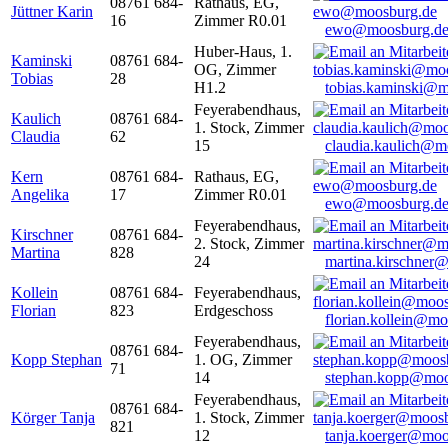
08761 684-
Rathaus, EG,
Jüttner Karin
16
Zimmer R0.01
ewo@moosburg.d
Huber-Haus, 1.
Kaminski
08761 684-
OG, Zimmer
Tobias
28
H1.2
tobias.kaminski@m
Feyerabendhaus,
Kaulich
08761 684-
1. Stock, Zimmer
Claudia
62
15
claudia.kaulich@m
Kern
08761 684-
Rathaus, EG,
Angelika
17
Zimmer R0.01
ewo@moosburg.d
Feyerabendhaus,
Kirschner
08761 684-
2. Stock, Zimmer
Martina
828
24
martina.kirschner
Kollein
08761 684-
Feyerabendhaus,
Florian
823
Erdgeschoss
florian.kollein@m
Feyerabendhaus,
08761 684-
Kopp Stephan
1. OG, Zimmer
71
14
stephan.kopp@moo
Feyerabendhaus,
08761 684-
Körger Tanja
1. Stock, Zimmer
821
12
tanja.koerger@moo