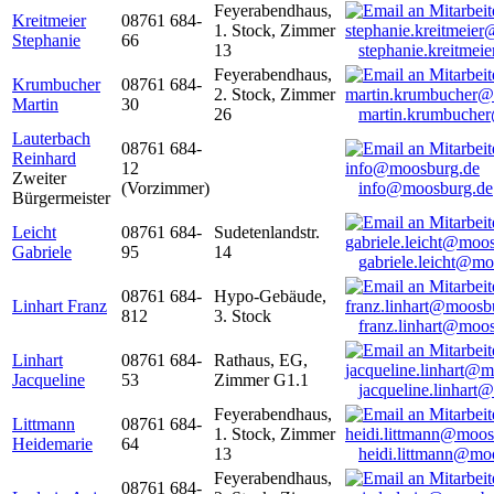
Feyerabendhaus,
Kreitmeier
08761 684-
1. Stock, Zimmer
Stephanie
66
13
stephanie.kreitme
Feyerabendhaus,
Krumbucher
08761 684-
2. Stock, Zimmer
Martin
30
26
martin.krumbuche
Lauterbach
08761 684-
Reinhard
12
Zweiter
(Vorzimmer)
info@moosburg.de
Bürgermeister
Leicht
08761 684-
Sudetenlandstr.
Gabriele
95
14
gabriele.leicht@m
08761 684-
Hypo-Gebäude,
Linhart Franz
812
3. Stock
franz.linhart@moo
Linhart
08761 684-
Rathaus, EG,
Jacqueline
53
Zimmer G1.1
jacqueline.linhart
Feyerabendhaus,
Littmann
08761 684-
1. Stock, Zimmer
Heidemarie
64
13
heidi.littmann@mo
Feyerabendhaus,
08761 684-