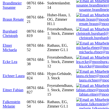
Brandlmeier
08761 684-
Sudetenlandstr.
Susanne
25
14
susanne.brandlme
Huber-Haus, 1.
08761 684-
Braun Renate
OG, Zimmer
21
H1.1
renate.braun@moo
Feyerabendhaus,
Burghard
08761 684-
1. Stock, Zimmer
Christoph
819
11
christoph.burghar
Ebner
08761 684-
Rathaus, EG,
Michaela
52
Zimmer G1.1
michaela.ebner@m
Feyerabendhaus,
08761 684-
Ecke Lea
1. Stock, Zimmer
38
12
lea.ecke@moosbur
08761 684-
Hypo-Gebäude,
Eichner Laura
824
3. Stock
laura.eichner@moo
Feyerabendhaus,
08761 684-
Eitner Fabian
1. Stock, Zimmer
827
15
fabian.eitner@moo
Falkenstein
08761 684-
Rathaus, EG,
Melanie
54
Zimmer G1.1
melanie.falkenste