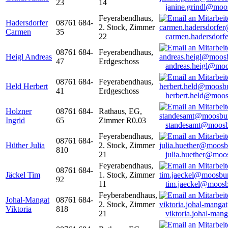
23
14
janine.grindl@moo
Feyerabendhaus,
Hadersdorfer
08761 684-
2. Stock, Zimmer
Carmen
35
22
carmen.hadersdor
08761 684-
Feyerabendhaus,
Heigl Andreas
47
Erdgeschoss
andreas.heigl@moo
08761 684-
Feyerabendhaus,
Held Herbert
41
Erdgeschoss
herbert.held@moos
Holzner
08761 684-
Rathaus, EG,
Ingrid
65
Zimmer R0.03
standesamt@moosb
Feyerabendhaus,
08761 684-
Hüther Julia
2. Stock, Zimmer
810
21
julia.huether@moo
Feyerabendhaus,
08761 684-
Jäckel Tim
1. Stock, Zimmer
92
11
tim.jaeckel@moosb
Feyberabendhaus,
Johal-Mangat
08761 684-
2. Stock, Zimmer
Viktoria
818
21
viktoria.johal-ma