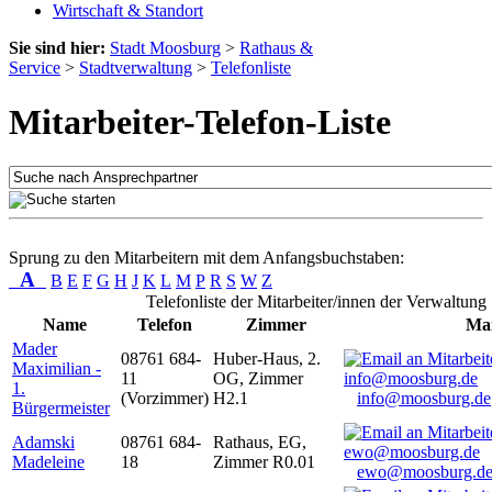
Wirtschaft & Standort
Sie sind hier:
Stadt Moosburg
>
Rathaus &
Service
>
Stadtverwaltung
>
Telefonliste
Mitarbeiter-Telefon-Liste
Sprung zu den Mitarbeitern mit dem Anfangsbuchstaben:
A
B
E
F
G
H
J
K
L
M
P
R
S
W
Z
Telefonliste der Mitarbeiter/innen der Verwaltung
Name
Telefon
Zimmer
Mai
Mader
08761 684-
Huber-Haus, 2.
Maximilian -
11
OG, Zimmer
1.
(Vorzimmer)
H2.1
info@moosburg.de
Bürgermeister
Adamski
08761 684-
Rathaus, EG,
Madeleine
18
Zimmer R0.01
ewo@moosburg.d