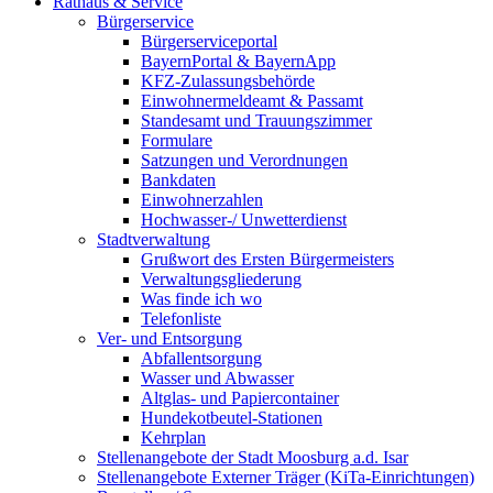
Rathaus & Service
Bürgerservice
Bürgerserviceportal
BayernPortal & BayernApp
KFZ-Zulassungsbehörde
Einwohnermeldeamt & Passamt
Standesamt und Trauungszimmer
Formulare
Satzungen und Verordnungen
Bankdaten
Einwohnerzahlen
Hochwasser-/ Unwetterdienst
Stadtverwaltung
Grußwort des Ersten Bürgermeisters
Verwaltungsgliederung
Was finde ich wo
Telefonliste
Ver- und Entsorgung
Abfallentsorgung
Wasser und Abwasser
Altglas- und Papiercontainer
Hundekotbeutel-Stationen
Kehrplan
Stellenangebote der Stadt Moosburg a.d. Isar
Stellenangebote Externer Träger (KiTa-Einrichtungen)