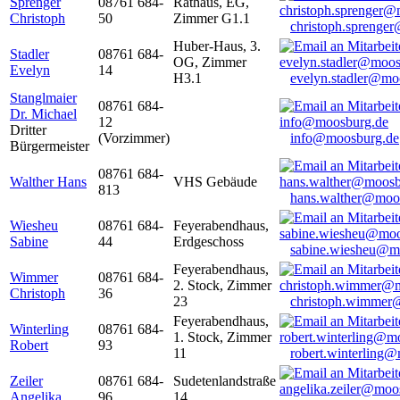
Sprenger
08761 684-
Rathaus, EG,
Christoph
50
Zimmer G1.1
christoph.sprenge
Huber-Haus, 3.
Stadler
08761 684-
OG, Zimmer
Evelyn
14
H3.1
evelyn.stadler@mo
Stanglmaier
08761 684-
Dr. Michael
12
Dritter
(Vorzimmer)
info@moosburg.de
Bürgermeister
08761 684-
Walther Hans
VHS Gebäude
813
hans.walther@moo
Wiesheu
08761 684-
Feyerabendhaus,
Sabine
44
Erdgeschoss
sabine.wiesheu@m
Feyerabendhaus,
Wimmer
08761 684-
2. Stock, Zimmer
Christoph
36
23
christoph.wimmer
Feyerabendhaus,
Winterling
08761 684-
1. Stock, Zimmer
Robert
93
11
robert.winterling
Zeiler
08761 684-
Sudetenlandstraße
Angelika
96
14