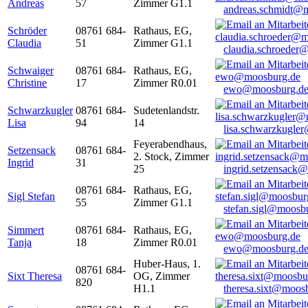
Andreas
57
Zimmer G1.1
andreas.schmidt@
Schröder
08761 684-
Rathaus, EG,
Claudia
51
Zimmer G1.1
claudia.schroeder
Schwaiger
08761 684-
Rathaus, EG,
Christine
17
Zimmer R0.01
ewo@moosburg.d
Schwarzkugler
08761 684-
Sudetenlandstr.
Lisa
94
14
lisa.schwarzkugle
Feyerabendhaus,
Setzensack
08761 684-
2. Stock, Zimmer
Ingrid
31
25
ingrid.setzensack
08761 684-
Rathaus, EG,
Sigl Stefan
55
Zimmer G1.1
stefan.sigl@moosb
Simmert
08761 684-
Rathaus, EG,
Tanja
18
Zimmer R0.01
ewo@moosburg.d
Huber-Haus, 1.
08761 684-
Sixt Theresa
OG, Zimmer
820
H1.1
theresa.sixt@moos