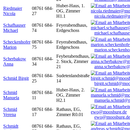
Huber-Haus, 1.
Riedmaier
08761 684-
OG, Zimmer
Nicola
27
H1.1
nicola.riedmaier@
Schafhauser
08761 684-
Feyerabendhaus,
Michael
74
Erdgeschoss
michael.schafhaus
Scheckenhofer
08761 684-
Feyerabendhaus,
Marion
75
Erdgeschoss
marion.scheckenh
Feyberabendhaus,
Scherbakow
08761 684-
2. Stock, Zimmer
Anna
34
21
anna.scherbakow@
08761 684-
Sudetenlandstraße
Schmid Birgit
25
14
birgit.schmid@moo
Huber-Haus, 2.
Schmid
08761 684-
OG, Zimmer
Manuela
11
H2.1
manuela.schmid@m
Schmid
08761 684-
Rathaus, EG,
Verena
17
Zimmer R0.01
ewo@moosburg.d
Schmidt
08761 684-
Rathaus, EG,