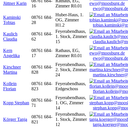
08761 684-
Rathaus, EG,
Jüttner Karin
16
Zimmer R0.01
ewo@moosburg.d
Huber-Haus, 1.
Kaminski
08761 684-
OG, Zimmer
Tobias
28
H1.2
tobias.kaminski@m
Feyerabendhaus,
Kaulich
08761 684-
1. Stock, Zimmer
Claudia
62
15
claudia.kaulich@m
Kern
08761 684-
Rathaus, EG,
Angelika
17
Zimmer R0.01
ewo@moosburg.d
Feyerabendhaus,
Kirschner
08761 684-
2. Stock, Zimmer
Martina
828
24
martina.kirschner
Kollein
08761 684-
Feyerabendhaus,
Florian
823
Erdgeschoss
florian.kollein@m
Feyerabendhaus,
08761 684-
Kopp Stephan
1. OG, Zimmer
71
14
stephan.kopp@moo
Feyerabendhaus,
08761 684-
Körger Tanja
1. Stock, Zimmer
821
12
tanja.koerger@moo