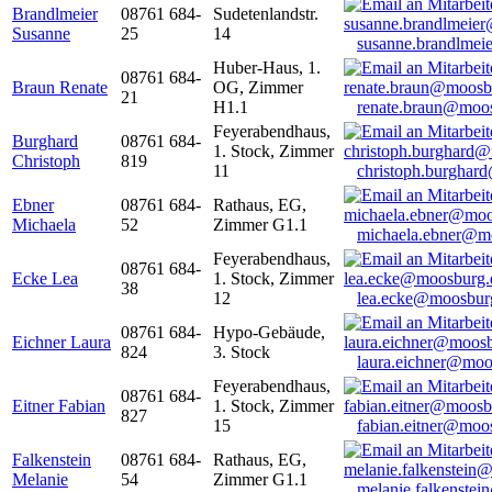
Brandlmeier
08761 684-
Sudetenlandstr.
Susanne
25
14
susanne.brandlme
Huber-Haus, 1.
08761 684-
Braun Renate
OG, Zimmer
21
H1.1
renate.braun@moo
Feyerabendhaus,
Burghard
08761 684-
1. Stock, Zimmer
Christoph
819
11
christoph.burghar
Ebner
08761 684-
Rathaus, EG,
Michaela
52
Zimmer G1.1
michaela.ebner@m
Feyerabendhaus,
08761 684-
Ecke Lea
1. Stock, Zimmer
38
12
lea.ecke@moosbur
08761 684-
Hypo-Gebäude,
Eichner Laura
824
3. Stock
laura.eichner@moo
Feyerabendhaus,
08761 684-
Eitner Fabian
1. Stock, Zimmer
827
15
fabian.eitner@moo
Falkenstein
08761 684-
Rathaus, EG,
Melanie
54
Zimmer G1.1
melanie.falkenste