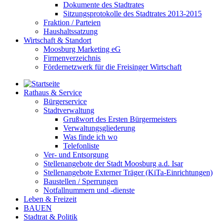
Dokumente des Stadtrates
Sitzungsprotokolle des Stadtrates 2013-2015
Fraktion / Parteien
Haushaltssatzung
Wirtschaft & Standort
Moosburg Marketing eG
Firmenverzeichnis
Fördernetzwerk für die Freisinger Wirtschaft
Rathaus & Service
Bürgerservice
Stadtverwaltung
Grußwort des Ersten Bürgermeisters
Verwaltungsgliederung
Was finde ich wo
Telefonliste
Ver- und Entsorgung
Stellenangebote der Stadt Moosburg a.d. Isar
Stellenangebote Externer Träger (KiTa-Einrichtungen)
Baustellen / Sperrungen
Notfallnummern und -dienste
Leben & Freizeit
BAUEN
Stadtrat & Politik