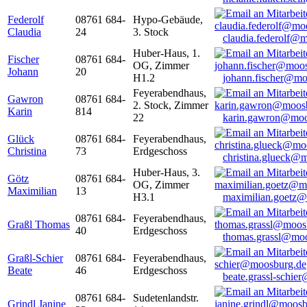
Federolf
08761 684-
Hypo-Gebäude,
Claudia
24
3. Stock
claudia.federolf@
Huber-Haus, 1.
Fischer
08761 684-
OG, Zimmer
Johann
20
H1.2
johann.fischer@mo
Feyerabendhaus,
Gawron
08761 684-
2. Stock, Zimmer
Karin
814
22
karin.gawron@moo
Glück
08761 684-
Feyerabendhaus,
Christina
73
Erdgeschoss
christina.glueck@
Huber-Haus, 3.
Götz
08761 684-
OG, Zimmer
Maximilian
13
H3.1
maximilian.goetz
08761 684-
Feyerabendhaus,
Graßl Thomas
40
Erdgeschoss
thomas.grassl@mo
Graßl-Schier
08761 684-
Feyerabendhaus,
Beate
46
Erdgeschoss
beate.grassl-schi
08761 684-
Sudetenlandstr.
Grindl Janine