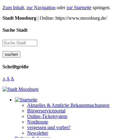
Zum Inhalt
,
zur Navigation
oder
zur Startseite
springen.
Stadt Moosburg
| Online: https://www.moosburg.de/
Suche Stadt
suchen
Schriftgröße
A
A
A
Aktuelles & Amtliche Bekanntmachungen
Bürgerserviceportal
Online-Ticketsystem
Notdienste
vergessen und vorbei?
Newsletter