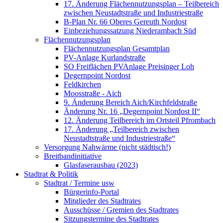
17. Änderung Flächennutzungsplan – Teilbereich
zwischen Neustadtstraße und Industriestraße
B-Plan Nr. 66 Oberes Gereuth Nordost
Einbeziehungssatzung Niederambach Süd
Flächennutzungsplan
Flächennutzungsplan Gesamtplan
PV-Anlage Kurlandstraße
SO Freiflächen PV­Anlage Preisinger Loh
Degernpoint Nordost
Feldkirchen
Moosstraße - Aich
9. Änderung Bereich Aich/Kirchfeldstraße
Änderung Nr. 16 „Degernpoint Nordost II“
12. Änderung Teilbereich im Ortsteil Pfrombach
17. Änderung „Teilbereich zwischen
Neustadtstraße und Industriestraße“
Versorgung Nahwärme (nicht städtisch!)
Breitbandinitiative
Glasfaserausbau (2023)
Stadtrat & Politik
Stadtrat / Termine usw
Bürgerinfo-Portal
Mitglieder des Stadtrates
Ausschüsse / Gremien des Stadtrates
Sitzungstermine des Stadtrates