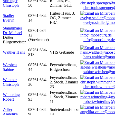
Sprenger
08761 684-
Rathaus, EG,
Christoph
50
Zimmer G1.1
christoph.sprenge
Huber-Haus, 3.
Stadler
08761 684-
OG, Zimmer
Evelyn
14
H3.1
evelyn.stadler@mo
Stanglmaier
08761 684-
Dr. Michael
12
Dritter
(Vorzimmer)
info@moosburg.de
Bürgermeister
08761 684-
Walther Hans
VHS Gebäude
813
hans.walther@moo
Wiesheu
08761 684-
Feyerabendhaus,
Sabine
44
Erdgeschoss
sabine.wiesheu@m
Feyerabendhaus,
Wimmer
08761 684-
2. Stock, Zimmer
Christoph
36
23
christoph.wimmer
Feyerabendhaus,
Winterling
08761 684-
1. Stock, Zimmer
Robert
93
11
robert.winterling
Zeiler
08761 684-
Sudetenlandstraße
Angelika
96
14