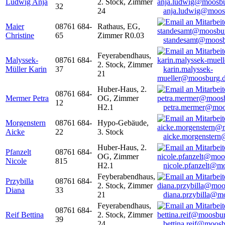
Ludwig Anja
2. Stock, Zimmer
32
24
anja.ludwig@moos
Maier
08761 684-
Rathaus, EG,
Christine
65
Zimmer R0.03
standesamt@moosb
Feyerabendhaus,
Malyssek-
08761 684-
2. Stock, Zimmer
Müller Karin
37
karin.malyssek-
21
mueller@moosburg.
Huber-Haus, 2.
08761 684-
Mermer Petra
OG, Zimmer
12
H2.1
petra.mermer@moo
Morgenstern
08761 684-
Hypo-Gebäude,
Aicke
22
3. Stock
aicke.morgenster
Huber-Haus, 2.
Pfanzelt
08761 684-
OG, Zimmer
Nicole
815
H2.1
nicole.pfanzelt@m
Feyberabendhaus,
Przybilla
08761 684-
2. Stock, Zimmer
Diana
33
21
diana.przybilla@m
Feyerabendhaus,
08761 684-
Reif Bettina
2. Stock, Zimmer
39
24
bettina.reif@moosb