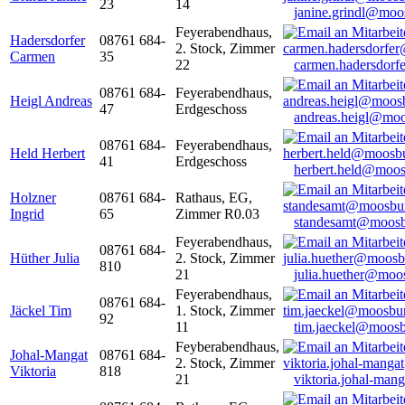
23
14
janine.grindl@moo
Feyerabendhaus,
Hadersdorfer
08761 684-
2. Stock, Zimmer
Carmen
35
22
carmen.hadersdor
08761 684-
Feyerabendhaus,
Heigl Andreas
47
Erdgeschoss
andreas.heigl@moo
08761 684-
Feyerabendhaus,
Held Herbert
41
Erdgeschoss
herbert.held@moos
Holzner
08761 684-
Rathaus, EG,
Ingrid
65
Zimmer R0.03
standesamt@moosb
Feyerabendhaus,
08761 684-
Hüther Julia
2. Stock, Zimmer
810
21
julia.huether@moo
Feyerabendhaus,
08761 684-
Jäckel Tim
1. Stock, Zimmer
92
11
tim.jaeckel@moosb
Feyberabendhaus,
Johal-Mangat
08761 684-
2. Stock, Zimmer
Viktoria
818
21
viktoria.johal-ma