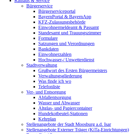
Rathaus & Service
Bürgerservice
Bürgerserviceportal
BayernPortal & BayernApp
KFZ-Zulassungsbehörde
Einwohnermeldeamt & Passamt
Standesamt und Trauungszimmer
Formulare
Satzungen und Verordnungen
Bankdaten
Einwohnerzahlen
Hochwasser-/ Unwetterdienst
Stadtverwaltung
Grußwort des Ersten Bürgermeisters
Verwaltungsgliederung
Was finde ich wo
Telefonliste
Ver- und Entsorgung
Abfallentsorgung
Wasser und Abwasser
Altglas- und Papiercontainer
Hundekotbeutel-Stationen
Kehrplan
Stellenangebote der Stadt Moosburg a.d. Isar
Stellenangebote Externer Träger (KiTa-Einrichtungen)