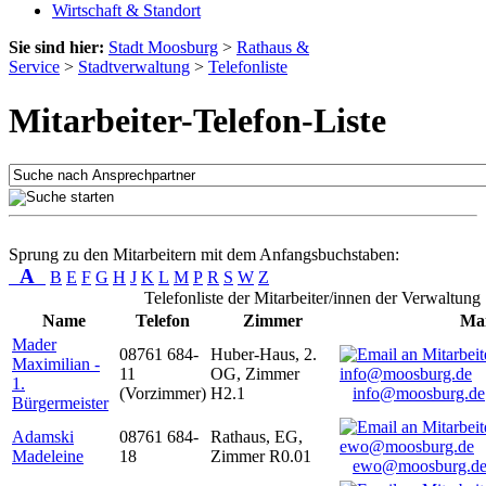
Wirtschaft & Standort
Sie sind hier:
Stadt Moosburg
>
Rathaus &
Service
>
Stadtverwaltung
>
Telefonliste
Mitarbeiter-Telefon-Liste
Sprung zu den Mitarbeitern mit dem Anfangsbuchstaben:
A
B
E
F
G
H
J
K
L
M
P
R
S
W
Z
Telefonliste der Mitarbeiter/innen der Verwaltung
Name
Telefon
Zimmer
Mai
Mader
08761 684-
Huber-Haus, 2.
Maximilian -
11
OG, Zimmer
1.
(Vorzimmer)
H2.1
info@moosburg.de
Bürgermeister
Adamski
08761 684-
Rathaus, EG,
Madeleine
18
Zimmer R0.01
ewo@moosburg.d