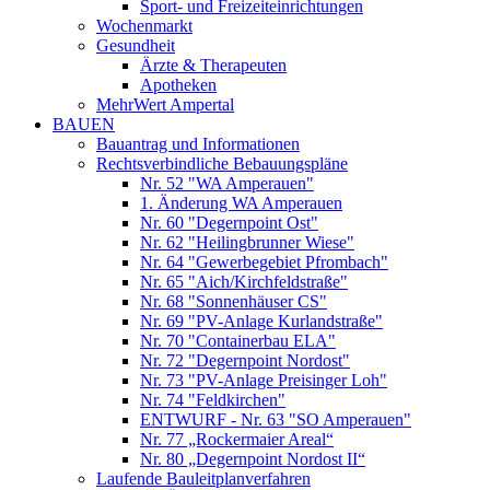
Sport- und Freizeiteinrichtungen
Wochenmarkt
Gesundheit
Ärzte & Therapeuten
Apotheken
MehrWert Ampertal
BAUEN
Bauantrag und Informationen
Rechtsverbindliche Bebauungspläne
Nr. 52 "WA Amperauen"
1. Änderung WA Amperauen
Nr. 60 "Degernpoint Ost"
Nr. 62 "Heilingbrunner Wiese"
Nr. 64 "Gewerbegebiet Pfrombach"
Nr. 65 "Aich/Kirchfeldstraße"
Nr. 68 "Sonnenhäuser CS"
Nr. 69 "PV-Anlage Kurlandstraße"
Nr. 70 "Containerbau ELA"
Nr. 72 "Degernpoint Nordost"
Nr. 73 "PV-Anlage Preisinger Loh"
Nr. 74 "Feldkirchen"
ENTWURF - Nr. 63 "SO Amperauen"
Nr. 77 „Rockermaier Areal“
Nr. 80 „Degernpoint Nordost II“
Laufende Bauleitplanverfahren