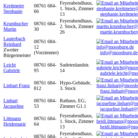
Feyerabendhaus,
Kreitmeier
08761 684-
1. Stock, Zimmer
Stephanie
66
13
stephanie.kreitme
Feyerabendhaus,
Krumbucher
08761 684-
2. Stock, Zimmer
Martin
30
26
martin.krumbuche
Lauterbach
08761 684-
Reinhard
12
Zweiter
(Vorzimmer)
info@moosburg.de
Bürgermeister
Leicht
08761 684-
Sudetenlandstr.
Gabriele
95
14
gabriele.leicht@m
08761 684-
Hypo-Gebäude,
Linhart Franz
812
3. Stock
franz.linhart@moo
Linhart
08761 684-
Rathaus, EG,
Jacqueline
53
Zimmer G1.1
jacqueline.linhart
Feyerabendhaus,
Littmann
08761 684-
1. Stock, Zimmer
Heidemarie
64
13
heidi.littmann@mo
Feyerabendhaus,
08761 684-