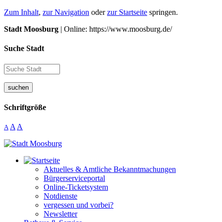
Zum Inhalt
,
zur Navigation
oder
zur Startseite
springen.
Stadt Moosburg
| Online: https://www.moosburg.de/
Suche Stadt
suchen
Schriftgröße
A
A
A
Aktuelles & Amtliche Bekanntmachungen
Bürgerserviceportal
Online-Ticketsystem
Notdienste
vergessen und vorbei?
Newsletter