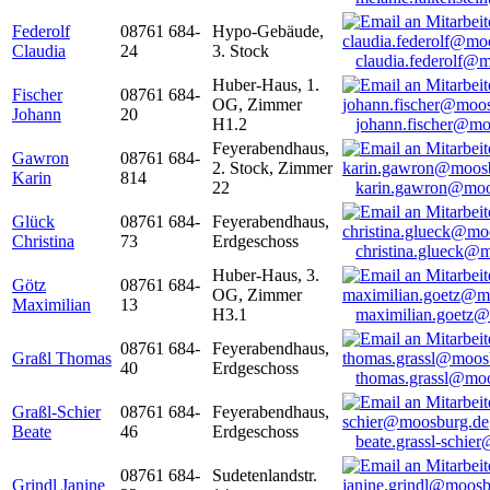
Federolf
08761 684-
Hypo-Gebäude,
Claudia
24
3. Stock
claudia.federolf@
Huber-Haus, 1.
Fischer
08761 684-
OG, Zimmer
Johann
20
H1.2
johann.fischer@mo
Feyerabendhaus,
Gawron
08761 684-
2. Stock, Zimmer
Karin
814
22
karin.gawron@moo
Glück
08761 684-
Feyerabendhaus,
Christina
73
Erdgeschoss
christina.glueck@
Huber-Haus, 3.
Götz
08761 684-
OG, Zimmer
Maximilian
13
H3.1
maximilian.goetz
08761 684-
Feyerabendhaus,
Graßl Thomas
40
Erdgeschoss
thomas.grassl@mo
Graßl-Schier
08761 684-
Feyerabendhaus,
Beate
46
Erdgeschoss
beate.grassl-schi
08761 684-
Sudetenlandstr.
Grindl Janine