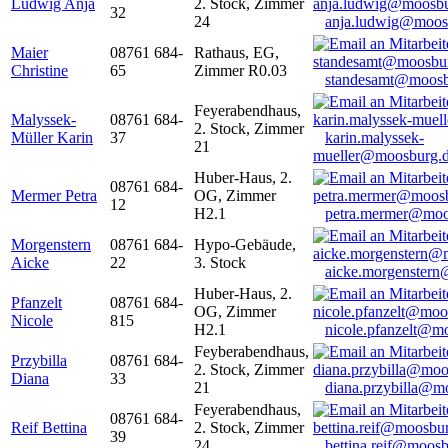
Ludwig Anja
2. Stock, Zimmer
32
24
anja.ludwig@moos
Maier
08761 684-
Rathaus, EG,
Christine
65
Zimmer R0.03
standesamt@moosb
Feyerabendhaus,
Malyssek-
08761 684-
2. Stock, Zimmer
Müller Karin
37
karin.malyssek-
21
mueller@moosburg.
Huber-Haus, 2.
08761 684-
Mermer Petra
OG, Zimmer
12
H2.1
petra.mermer@moo
Morgenstern
08761 684-
Hypo-Gebäude,
Aicke
22
3. Stock
aicke.morgenster
Huber-Haus, 2.
Pfanzelt
08761 684-
OG, Zimmer
Nicole
815
H2.1
nicole.pfanzelt@m
Feyberabendhaus,
Przybilla
08761 684-
2. Stock, Zimmer
Diana
33
21
diana.przybilla@m
Feyerabendhaus,
08761 684-
Reif Bettina
2. Stock, Zimmer
39
24
bettina.reif@moosb