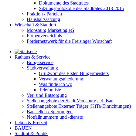
Dokumente des Stadtrates
Sitzungsprotokolle des Stadtrates 2013-2015
Fraktion / Parteien
Haushaltssatzung
Wirtschaft & Standort
Moosburg Marketing eG
Firmenverzeichnis
Fördernetzwerk für die Freisinger Wirtschaft
Rathaus & Service
Bürgerservice
Stadtverwaltung
Grußwort des Ersten Bürgermeisters
Verwaltungsgliederung
Was finde ich wo
Telefonliste
Ver- und Entsorgung
Stellenangebote der Stadt Moosburg a.d. Isar
Stellenangebote Externer Träger (KiTa-Einrichtungen)
Baustellen / Sperrungen
Notfallnummern und -dienste
Leben & Freizeit
BAUEN
Stadtrat & Politik