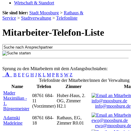
Wirtschaft & Standort
Sie sind hier:
Stadt Moosburg
>
Rathaus &
Service
>
Stadtverwaltung
>
Telefonliste
Mitarbeiter-Telefon-Liste
Sprung zu den Mitarbeitern mit dem Anfangsbuchstaben:
A
B
E
F
G
H
J
K
L
M
P
R
S
W
Z
Telefonliste der Mitarbeiter/innen der Verwaltung
Name
Telefon
Zimmer
Mai
Mader
08761 684-
Huber-Haus, 2.
Maximilian -
11
OG, Zimmer
1.
(Vorzimmer)
H2.1
info@moosburg.de
Bürgermeister
Adamski
08761 684-
Rathaus, EG,
Madeleine
18
Zimmer R0.01
ewo@moosburg.d