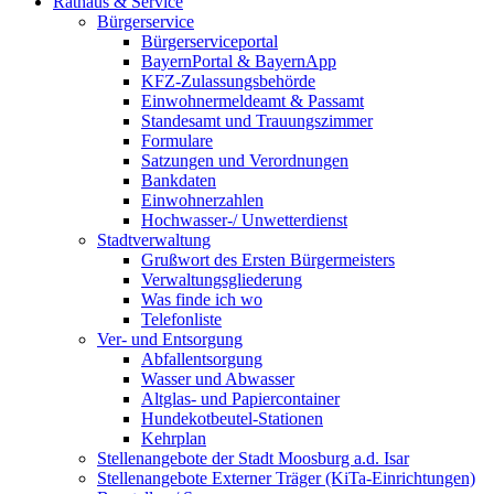
Rathaus & Service
Bürgerservice
Bürgerserviceportal
BayernPortal & BayernApp
KFZ-Zulassungsbehörde
Einwohnermeldeamt & Passamt
Standesamt und Trauungszimmer
Formulare
Satzungen und Verordnungen
Bankdaten
Einwohnerzahlen
Hochwasser-/ Unwetterdienst
Stadtverwaltung
Grußwort des Ersten Bürgermeisters
Verwaltungsgliederung
Was finde ich wo
Telefonliste
Ver- und Entsorgung
Abfallentsorgung
Wasser und Abwasser
Altglas- und Papiercontainer
Hundekotbeutel-Stationen
Kehrplan
Stellenangebote der Stadt Moosburg a.d. Isar
Stellenangebote Externer Träger (KiTa-Einrichtungen)