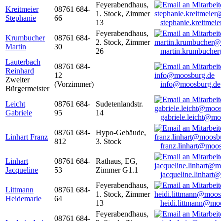
Feyerabendhaus,
Kreitmeier
08761 684-
1. Stock, Zimmer
Stephanie
66
13
stephanie.kreitme
Feyerabendhaus,
Krumbucher
08761 684-
2. Stock, Zimmer
Martin
30
26
martin.krumbuche
Lauterbach
08761 684-
Reinhard
12
Zweiter
(Vorzimmer)
info@moosburg.de
Bürgermeister
Leicht
08761 684-
Sudetenlandstr.
Gabriele
95
14
gabriele.leicht@m
08761 684-
Hypo-Gebäude,
Linhart Franz
812
3. Stock
franz.linhart@moo
Linhart
08761 684-
Rathaus, EG,
Jacqueline
53
Zimmer G1.1
jacqueline.linhart
Feyerabendhaus,
Littmann
08761 684-
1. Stock, Zimmer
Heidemarie
64
13
heidi.littmann@mo
Feyerabendhaus,
08761 684-