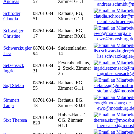
Andreas
57
Zimmer G1.1
andreas.schmidt@
Schröder
08761 684-
Rathaus, EG,
Claudia
51
Zimmer G1.1
claudia.schroeder
Schwaiger
08761 684-
Rathaus, EG,
Christine
17
Zimmer R0.01
ewo@moosburg.d
Schwarzkugler
08761 684-
Sudetenlandstr.
Lisa
94
14
lisa.schwarzkugle
Feyerabendhaus,
Setzensack
08761 684-
2. Stock, Zimmer
Ingrid
31
25
ingrid.setzensack
08761 684-
Rathaus, EG,
Sigl Stefan
55
Zimmer G1.1
stefan.sigl@moosb
Simmert
08761 684-
Rathaus, EG,
Tanja
18
Zimmer R0.01
ewo@moosburg.d
Huber-Haus, 1.
08761 684-
Sixt Theresa
OG, Zimmer
820
H1.1
theresa.sixt@moos