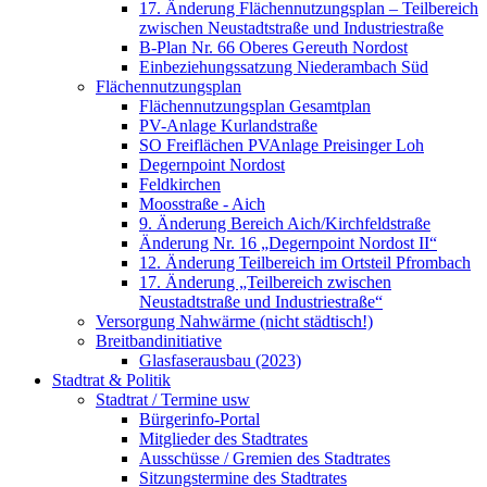
17. Änderung Flächennutzungsplan – Teilbereich
zwischen Neustadtstraße und Industriestraße
B-Plan Nr. 66 Oberes Gereuth Nordost
Einbeziehungssatzung Niederambach Süd
Flächennutzungsplan
Flächennutzungsplan Gesamtplan
PV-Anlage Kurlandstraße
SO Freiflächen PV­Anlage Preisinger Loh
Degernpoint Nordost
Feldkirchen
Moosstraße - Aich
9. Änderung Bereich Aich/Kirchfeldstraße
Änderung Nr. 16 „Degernpoint Nordost II“
12. Änderung Teilbereich im Ortsteil Pfrombach
17. Änderung „Teilbereich zwischen
Neustadtstraße und Industriestraße“
Versorgung Nahwärme (nicht städtisch!)
Breitbandinitiative
Glasfaserausbau (2023)
Stadtrat & Politik
Stadtrat / Termine usw
Bürgerinfo-Portal
Mitglieder des Stadtrates
Ausschüsse / Gremien des Stadtrates
Sitzungstermine des Stadtrates