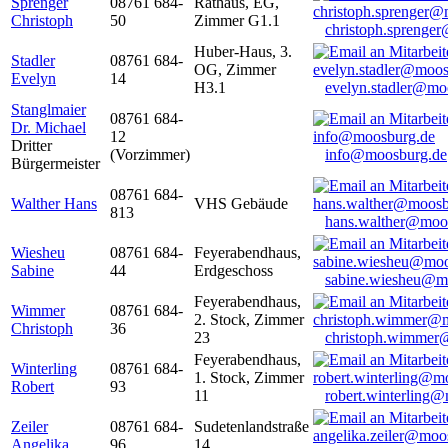
Sprenger
08761 684-
Rathaus, EG,
Christoph
50
Zimmer G1.1
christoph.sprenge
Huber-Haus, 3.
Stadler
08761 684-
OG, Zimmer
Evelyn
14
H3.1
evelyn.stadler@mo
Stanglmaier
08761 684-
Dr. Michael
12
Dritter
(Vorzimmer)
info@moosburg.de
Bürgermeister
08761 684-
Walther Hans
VHS Gebäude
813
hans.walther@moo
Wiesheu
08761 684-
Feyerabendhaus,
Sabine
44
Erdgeschoss
sabine.wiesheu@m
Feyerabendhaus,
Wimmer
08761 684-
2. Stock, Zimmer
Christoph
36
23
christoph.wimmer
Feyerabendhaus,
Winterling
08761 684-
1. Stock, Zimmer
Robert
93
11
robert.winterling
Zeiler
08761 684-
Sudetenlandstraße
Angelika
96
14