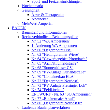
Sport- und Freizeiteinrichtungen
Wochenmarkt
Gesundheit
Ärzte & Therapeuten
Apotheken
MehrWert Ampertal
BAUEN
Bauantrag und Informationen
Rechtsverbindliche Bebauungspläne
Nr. 52 "WA Amperauen"
1. Änderung WA Amperauen
Nr. 60 "Degernpoint Ost"
Nr. 62 "Heilingbrunner Wiese"
Nr. 64 "Gewerbegebiet Pfrombach"
Nr. 65 "Aich/Kirchfeldstraße"
Nr. 68 "Sonnenhäuser CS"
Nr. 69 "PV-Anlage Kurlandstraße"
Nr. 70 "Containerbau ELA"
Nr. 72 "Degernpoint Nordost"
Nr. 73 "PV-Anlage Preisinger Loh"
Nr. 74 "Feldkirchen"
ENTWURF - Nr. 63 "SO Amperauen"
Nr. 77 „Rockermaier Areal“
Nr. 80 „Degernpoint Nordost II“
Laufende Bauleitplanverfahren