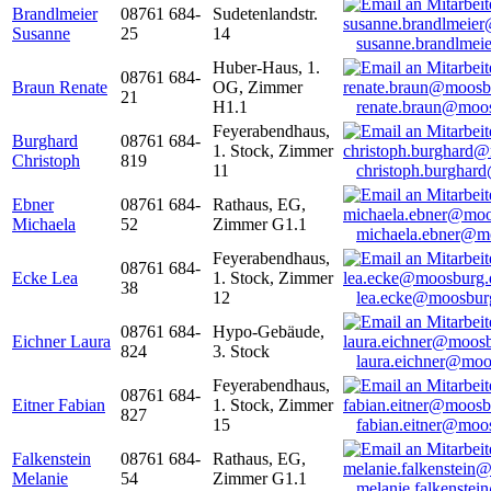
Brandlmeier
08761 684-
Sudetenlandstr.
Susanne
25
14
susanne.brandlme
Huber-Haus, 1.
08761 684-
Braun Renate
OG, Zimmer
21
H1.1
renate.braun@moo
Feyerabendhaus,
Burghard
08761 684-
1. Stock, Zimmer
Christoph
819
11
christoph.burghar
Ebner
08761 684-
Rathaus, EG,
Michaela
52
Zimmer G1.1
michaela.ebner@m
Feyerabendhaus,
08761 684-
Ecke Lea
1. Stock, Zimmer
38
12
lea.ecke@moosbur
08761 684-
Hypo-Gebäude,
Eichner Laura
824
3. Stock
laura.eichner@moo
Feyerabendhaus,
08761 684-
Eitner Fabian
1. Stock, Zimmer
827
15
fabian.eitner@moo
Falkenstein
08761 684-
Rathaus, EG,
Melanie
54
Zimmer G1.1
melanie.falkenste