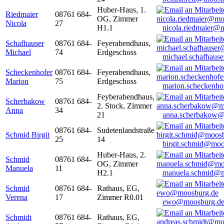
Huber-Haus, 1.
Riedmaier
08761 684-
OG, Zimmer
Nicola
27
H1.1
nicola.riedmaier@
Schafhauser
08761 684-
Feyerabendhaus,
Michael
74
Erdgeschoss
michael.schafhaus
Scheckenhofer
08761 684-
Feyerabendhaus,
Marion
75
Erdgeschoss
marion.scheckenh
Feyberabendhaus,
Scherbakow
08761 684-
2. Stock, Zimmer
Anna
34
21
anna.scherbakow@
08761 684-
Sudetenlandstraße
Schmid Birgit
25
14
birgit.schmid@moo
Huber-Haus, 2.
Schmid
08761 684-
OG, Zimmer
Manuela
11
H2.1
manuela.schmid@m
Schmid
08761 684-
Rathaus, EG,
Verena
17
Zimmer R0.01
ewo@moosburg.d
Schmidt
08761 684-
Rathaus, EG,