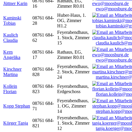
08761 684-
Rathaus, EG,
Jüttner Karin
16
Zimmer R0.01
ewo@moosburg.d
Huber-Haus, 1.
Kaminski
08761 684-
OG, Zimmer
Tobias
28
H1.2
tobias.kaminski@m
Feyerabendhaus,
Kaulich
08761 684-
1. Stock, Zimmer
Claudia
62
15
claudia.kaulich@m
Kern
08761 684-
Rathaus, EG,
Angelika
17
Zimmer R0.01
ewo@moosburg.d
Feyerabendhaus,
Kirschner
08761 684-
2. Stock, Zimmer
Martina
828
24
martina.kirschner
Kollein
08761 684-
Feyerabendhaus,
Florian
823
Erdgeschoss
florian.kollein@m
Feyerabendhaus,
08761 684-
Kopp Stephan
1. OG, Zimmer
71
14
stephan.kopp@moo
Feyerabendhaus,
08761 684-
Körger Tanja
1. Stock, Zimmer
821
12
tanja.koerger@moo