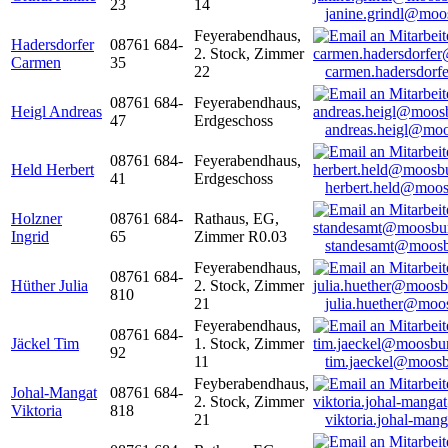
23
14
janine.grindl@moo
Feyerabendhaus,
Hadersdorfer
08761 684-
2. Stock, Zimmer
Carmen
35
22
carmen.hadersdor
08761 684-
Feyerabendhaus,
Heigl Andreas
47
Erdgeschoss
andreas.heigl@moo
08761 684-
Feyerabendhaus,
Held Herbert
41
Erdgeschoss
herbert.held@moos
Holzner
08761 684-
Rathaus, EG,
Ingrid
65
Zimmer R0.03
standesamt@moosb
Feyerabendhaus,
08761 684-
Hüther Julia
2. Stock, Zimmer
810
21
julia.huether@moo
Feyerabendhaus,
08761 684-
Jäckel Tim
1. Stock, Zimmer
92
11
tim.jaeckel@moosb
Feyberabendhaus,
Johal-Mangat
08761 684-
2. Stock, Zimmer
Viktoria
818
21
viktoria.johal-ma