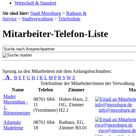
Wirtschaft & Standort
Sie sind hier:
Stadt Moosburg
>
Rathaus &
Service
>
Stadtverwaltung
>
Telefonliste
Mitarbeiter-Telefon-Liste
Sprung zu den Mitarbeitern mit dem Anfangsbuchstaben:
A
B
E
F
G
H
J
K
L
M
P
R
S
W
Z
Telefonliste der Mitarbeiter/innen der Verwaltung
Name
Telefon
Zimmer
Mai
Mader
08761 684-
Huber-Haus, 2.
Maximilian -
11
OG, Zimmer
1.
(Vorzimmer)
H2.1
info@moosburg.de
Bürgermeister
Adamski
08761 684-
Rathaus, EG,
Madeleine
18
Zimmer R0.01
ewo@moosburg.d