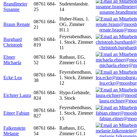
Brandlmeier
08761 684-
Sudetenlandstr.
Susanne
25
14
susanne.brandlme
Huber-Haus, 1.
08761 684-
Braun Renate
OG, Zimmer
21
H1.1
renate.braun@moo
Feyerabendhaus,
Burghard
08761 684-
1. Stock, Zimmer
Christoph
819
11
christoph.burghar
Ebner
08761 684-
Rathaus, EG,
Michaela
52
Zimmer G1.1
michaela.ebner@m
Feyerabendhaus,
08761 684-
Ecke Lea
1. Stock, Zimmer
38
12
lea.ecke@moosbur
08761 684-
Hypo-Gebäude,
Eichner Laura
824
3. Stock
laura.eichner@moo
Feyerabendhaus,
08761 684-
Eitner Fabian
1. Stock, Zimmer
827
15
fabian.eitner@moo
Falkenstein
08761 684-
Rathaus, EG,
Melanie
54
Zimmer G1.1
melanie.falkenste