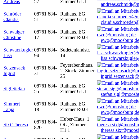
Andreas
57
Zimmer G1.1
andreas.schmidt@
Schröder
08761 684-
Rathaus, EG,
Claudia
51
Zimmer G1.1
claudia.schroeder
Schwaiger
08761 684-
Rathaus, EG,
Christine
17
Zimmer R0.01
ewo@moosburg.d
Schwarzkugler
08761 684-
Sudetenlandstr.
Lisa
94
14
lisa.schwarzkugle
Feyerabendhaus,
Setzensack
08761 684-
2. Stock, Zimmer
Ingrid
31
25
ingrid.setzensack
08761 684-
Rathaus, EG,
Sigl Stefan
55
Zimmer G1.1
stefan.sigl@moosb
Simmert
08761 684-
Rathaus, EG,
Tanja
18
Zimmer R0.01
ewo@moosburg.d
Huber-Haus, 1.
08761 684-
Sixt Theresa
OG, Zimmer
820
H1.1
theresa.sixt@moos