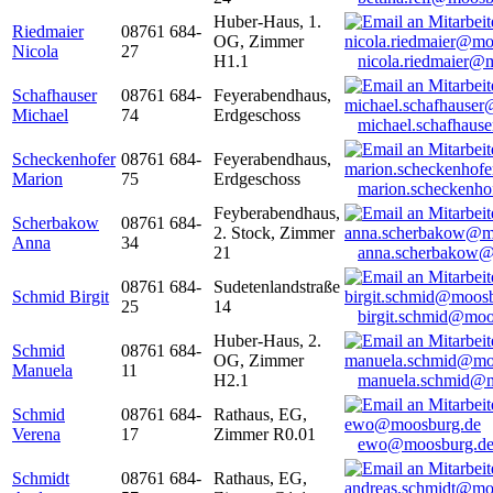
Huber-Haus, 1.
Riedmaier
08761 684-
OG, Zimmer
Nicola
27
H1.1
nicola.riedmaier@
Schafhauser
08761 684-
Feyerabendhaus,
Michael
74
Erdgeschoss
michael.schafhaus
Scheckenhofer
08761 684-
Feyerabendhaus,
Marion
75
Erdgeschoss
marion.scheckenh
Feyberabendhaus,
Scherbakow
08761 684-
2. Stock, Zimmer
Anna
34
21
anna.scherbakow@
08761 684-
Sudetenlandstraße
Schmid Birgit
25
14
birgit.schmid@moo
Huber-Haus, 2.
Schmid
08761 684-
OG, Zimmer
Manuela
11
H2.1
manuela.schmid@m
Schmid
08761 684-
Rathaus, EG,
Verena
17
Zimmer R0.01
ewo@moosburg.d
Schmidt
08761 684-
Rathaus, EG,