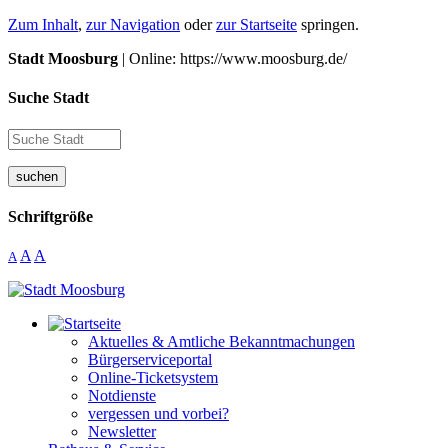
Zum Inhalt
,
zur Navigation
oder
zur Startseite
springen.
Stadt Moosburg
| Online: https://www.moosburg.de/
Suche Stadt
suchen
Schriftgröße
A
A
A
Aktuelles & Amtliche Bekanntmachungen
Bürgerserviceportal
Online-Ticketsystem
Notdienste
vergessen und vorbei?
Newsletter