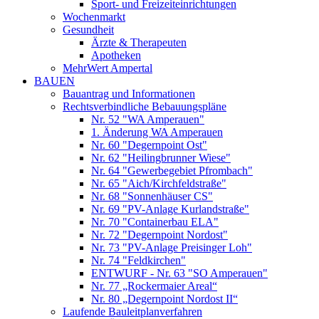
Sport- und Freizeiteinrichtungen
Wochenmarkt
Gesundheit
Ärzte & Therapeuten
Apotheken
MehrWert Ampertal
BAUEN
Bauantrag und Informationen
Rechtsverbindliche Bebauungspläne
Nr. 52 "WA Amperauen"
1. Änderung WA Amperauen
Nr. 60 "Degernpoint Ost"
Nr. 62 "Heilingbrunner Wiese"
Nr. 64 "Gewerbegebiet Pfrombach"
Nr. 65 "Aich/Kirchfeldstraße"
Nr. 68 "Sonnenhäuser CS"
Nr. 69 "PV-Anlage Kurlandstraße"
Nr. 70 "Containerbau ELA"
Nr. 72 "Degernpoint Nordost"
Nr. 73 "PV-Anlage Preisinger Loh"
Nr. 74 "Feldkirchen"
ENTWURF - Nr. 63 "SO Amperauen"
Nr. 77 „Rockermaier Areal“
Nr. 80 „Degernpoint Nordost II“
Laufende Bauleitplanverfahren