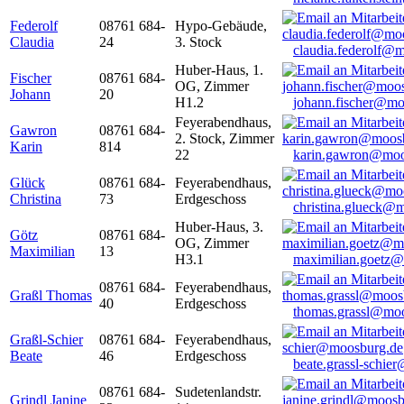
Federolf
08761 684-
Hypo-Gebäude,
Claudia
24
3. Stock
claudia.federolf@
Huber-Haus, 1.
Fischer
08761 684-
OG, Zimmer
Johann
20
H1.2
johann.fischer@mo
Feyerabendhaus,
Gawron
08761 684-
2. Stock, Zimmer
Karin
814
22
karin.gawron@moo
Glück
08761 684-
Feyerabendhaus,
Christina
73
Erdgeschoss
christina.glueck@
Huber-Haus, 3.
Götz
08761 684-
OG, Zimmer
Maximilian
13
H3.1
maximilian.goetz
08761 684-
Feyerabendhaus,
Graßl Thomas
40
Erdgeschoss
thomas.grassl@mo
Graßl-Schier
08761 684-
Feyerabendhaus,
Beate
46
Erdgeschoss
beate.grassl-schi
08761 684-
Sudetenlandstr.
Grindl Janine