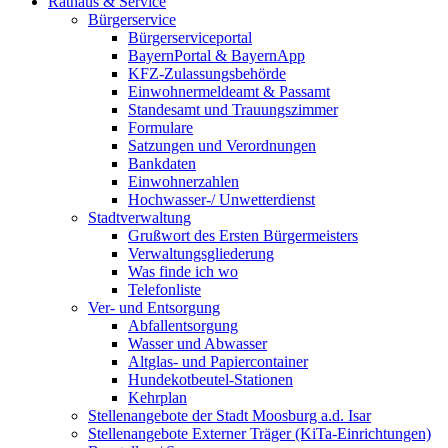
Rathaus & Service
Bürgerservice
Bürgerserviceportal
BayernPortal & BayernApp
KFZ-Zulassungsbehörde
Einwohnermeldeamt & Passamt
Standesamt und Trauungszimmer
Formulare
Satzungen und Verordnungen
Bankdaten
Einwohnerzahlen
Hochwasser-/ Unwetterdienst
Stadtverwaltung
Grußwort des Ersten Bürgermeisters
Verwaltungsgliederung
Was finde ich wo
Telefonliste
Ver- und Entsorgung
Abfallentsorgung
Wasser und Abwasser
Altglas- und Papiercontainer
Hundekotbeutel-Stationen
Kehrplan
Stellenangebote der Stadt Moosburg a.d. Isar
Stellenangebote Externer Träger (KiTa-Einrichtungen)