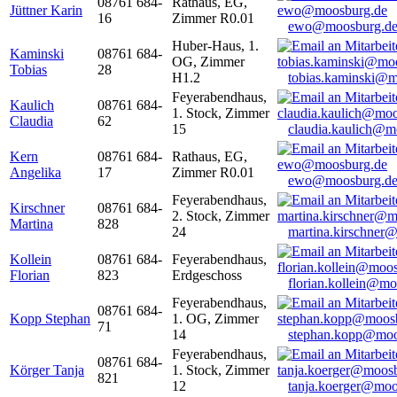
08761 684-
Rathaus, EG,
Jüttner Karin
16
Zimmer R0.01
ewo@moosburg.d
Huber-Haus, 1.
Kaminski
08761 684-
OG, Zimmer
Tobias
28
H1.2
tobias.kaminski@m
Feyerabendhaus,
Kaulich
08761 684-
1. Stock, Zimmer
Claudia
62
15
claudia.kaulich@m
Kern
08761 684-
Rathaus, EG,
Angelika
17
Zimmer R0.01
ewo@moosburg.d
Feyerabendhaus,
Kirschner
08761 684-
2. Stock, Zimmer
Martina
828
24
martina.kirschner
Kollein
08761 684-
Feyerabendhaus,
Florian
823
Erdgeschoss
florian.kollein@m
Feyerabendhaus,
08761 684-
Kopp Stephan
1. OG, Zimmer
71
14
stephan.kopp@moo
Feyerabendhaus,
08761 684-
Körger Tanja
1. Stock, Zimmer
821
12
tanja.koerger@moo