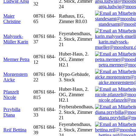
Ludwig Anja
2. Stock, Zimmer
32
24
anja.ludwig@moos
Maier
08761 684-
Rathaus, EG,
Christine
65
Zimmer R0.03
standesamt@moosb
Feyerabendhaus,
Malyssek-
08761 684-
2. Stock, Zimmer
Müller Karin
37
karin.malyssek-
21
mueller@moosburg.
Huber-Haus, 2.
08761 684-
Mermer Petra
OG, Zimmer
12
H2.1
petra.mermer@moo
Morgenstern
08761 684-
Hypo-Gebäude,
Aicke
22
3. Stock
aicke.morgenster
Huber-Haus, 2.
Pfanzelt
08761 684-
OG, Zimmer
Nicole
815
H2.1
nicole.pfanzelt@m
Feyberabendhaus,
Przybilla
08761 684-
2. Stock, Zimmer
Diana
33
21
diana.przybilla@m
Feyerabendhaus,
08761 684-
Reif Bettina
2. Stock, Zimmer
39
24
bettina.reif@moosb