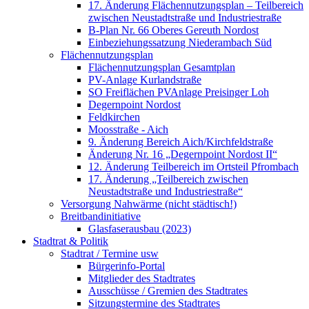
17. Änderung Flächennutzungsplan – Teilbereich
zwischen Neustadtstraße und Industriestraße
B-Plan Nr. 66 Oberes Gereuth Nordost
Einbeziehungssatzung Niederambach Süd
Flächennutzungsplan
Flächennutzungsplan Gesamtplan
PV-Anlage Kurlandstraße
SO Freiflächen PV­Anlage Preisinger Loh
Degernpoint Nordost
Feldkirchen
Moosstraße - Aich
9. Änderung Bereich Aich/Kirchfeldstraße
Änderung Nr. 16 „Degernpoint Nordost II“
12. Änderung Teilbereich im Ortsteil Pfrombach
17. Änderung „Teilbereich zwischen
Neustadtstraße und Industriestraße“
Versorgung Nahwärme (nicht städtisch!)
Breitbandinitiative
Glasfaserausbau (2023)
Stadtrat & Politik
Stadtrat / Termine usw
Bürgerinfo-Portal
Mitglieder des Stadtrates
Ausschüsse / Gremien des Stadtrates
Sitzungstermine des Stadtrates