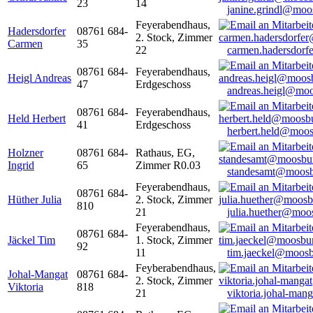
23
14
janine.grindl@moo
Feyerabendhaus,
Hadersdorfer
08761 684-
2. Stock, Zimmer
Carmen
35
22
carmen.hadersdor
08761 684-
Feyerabendhaus,
Heigl Andreas
47
Erdgeschoss
andreas.heigl@moo
08761 684-
Feyerabendhaus,
Held Herbert
41
Erdgeschoss
herbert.held@moos
Holzner
08761 684-
Rathaus, EG,
Ingrid
65
Zimmer R0.03
standesamt@moosb
Feyerabendhaus,
08761 684-
Hüther Julia
2. Stock, Zimmer
810
21
julia.huether@moo
Feyerabendhaus,
08761 684-
Jäckel Tim
1. Stock, Zimmer
92
11
tim.jaeckel@moosb
Feyberabendhaus,
Johal-Mangat
08761 684-
2. Stock, Zimmer
Viktoria
818
21
viktoria.johal-ma