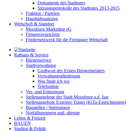
Dokumente des Stadtrates
Sitzungsprotokolle des Stadtrates 2013-2015
Fraktion / Parteien
Haushaltssatzung
Wirtschaft & Standort
Moosburg Marketing eG
Firmenverzeichnis
Fördernetzwerk für die Freisinger Wirtschaft
Rathaus & Service
Bürgerservice
Stadtverwaltung
Grußwort des Ersten Bürgermeisters
Verwaltungsgliederung
Was finde ich wo
Telefonliste
Ver- und Entsorgung
Stellenangebote der Stadt Moosburg a.d. Isar
Stellenangebote Externer Träger (KiTa-Einrichtungen)
Baustellen / Sperrungen
Notfallnummern und -dienste
Leben & Freizeit
BAUEN
Stadtrat & Politik