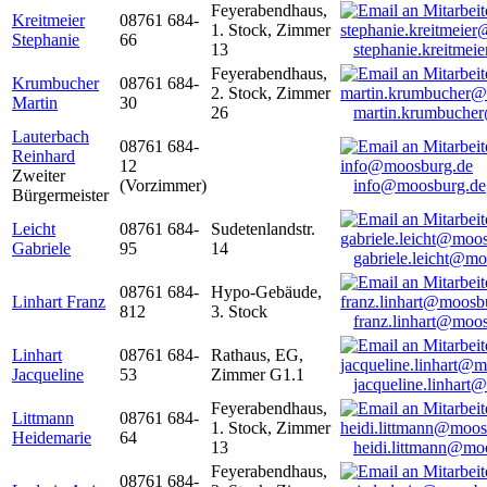
Feyerabendhaus,
Kreitmeier
08761 684-
1. Stock, Zimmer
Stephanie
66
13
stephanie.kreitme
Feyerabendhaus,
Krumbucher
08761 684-
2. Stock, Zimmer
Martin
30
26
martin.krumbuche
Lauterbach
08761 684-
Reinhard
12
Zweiter
(Vorzimmer)
info@moosburg.de
Bürgermeister
Leicht
08761 684-
Sudetenlandstr.
Gabriele
95
14
gabriele.leicht@m
08761 684-
Hypo-Gebäude,
Linhart Franz
812
3. Stock
franz.linhart@moo
Linhart
08761 684-
Rathaus, EG,
Jacqueline
53
Zimmer G1.1
jacqueline.linhart
Feyerabendhaus,
Littmann
08761 684-
1. Stock, Zimmer
Heidemarie
64
13
heidi.littmann@mo
Feyerabendhaus,
08761 684-