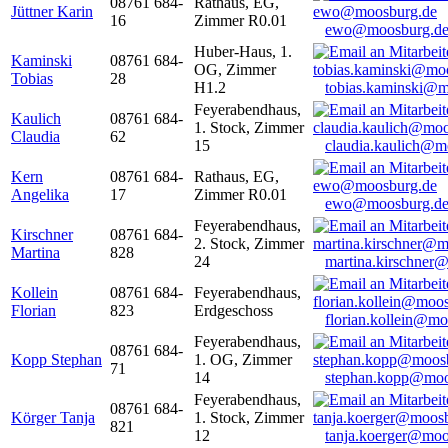
08761 684-
Rathaus, EG,
Jüttner Karin
16
Zimmer R0.01
ewo@moosburg.d
Huber-Haus, 1.
Kaminski
08761 684-
OG, Zimmer
Tobias
28
H1.2
tobias.kaminski@m
Feyerabendhaus,
Kaulich
08761 684-
1. Stock, Zimmer
Claudia
62
15
claudia.kaulich@m
Kern
08761 684-
Rathaus, EG,
Angelika
17
Zimmer R0.01
ewo@moosburg.d
Feyerabendhaus,
Kirschner
08761 684-
2. Stock, Zimmer
Martina
828
24
martina.kirschner
Kollein
08761 684-
Feyerabendhaus,
Florian
823
Erdgeschoss
florian.kollein@m
Feyerabendhaus,
08761 684-
Kopp Stephan
1. OG, Zimmer
71
14
stephan.kopp@moo
Feyerabendhaus,
08761 684-
Körger Tanja
1. Stock, Zimmer
821
12
tanja.koerger@moo