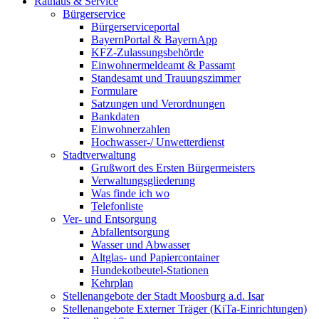
Rathaus & Service
Bürgerservice
Bürgerserviceportal
BayernPortal & BayernApp
KFZ-Zulassungsbehörde
Einwohnermeldeamt & Passamt
Standesamt und Trauungszimmer
Formulare
Satzungen und Verordnungen
Bankdaten
Einwohnerzahlen
Hochwasser-/ Unwetterdienst
Stadtverwaltung
Grußwort des Ersten Bürgermeisters
Verwaltungsgliederung
Was finde ich wo
Telefonliste
Ver- und Entsorgung
Abfallentsorgung
Wasser und Abwasser
Altglas- und Papiercontainer
Hundekotbeutel-Stationen
Kehrplan
Stellenangebote der Stadt Moosburg a.d. Isar
Stellenangebote Externer Träger (KiTa-Einrichtungen)