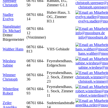
Sprenger
08761 684-
Rathaus, EG,
Christoph
50
Zimmer G1.1
christoph.sprenge
Huber-Haus, 3.
Stadler
08761 684-
OG, Zimmer
Evelyn
14
H3.1
evelyn.stadler@mo
Stanglmaier
08761 684-
Dr. Michael
12
Dritter
(Vorzimmer)
info@moosburg.de
Bürgermeister
08761 684-
Walther Hans
VHS Gebäude
813
hans.walther@moo
Wiesheu
08761 684-
Feyerabendhaus,
Sabine
44
Erdgeschoss
sabine.wiesheu@m
Feyerabendhaus,
Wimmer
08761 684-
2. Stock, Zimmer
Christoph
36
23
christoph.wimmer
Feyerabendhaus,
Winterling
08761 684-
1. Stock, Zimmer
Robert
93
11
robert.winterling
Zeiler
08761 684-
Sudetenlandstraße
Angelika
96
14