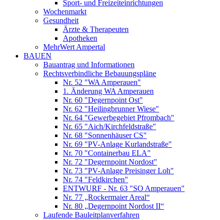
Sport- und Freizeiteinrichtungen
Wochenmarkt
Gesundheit
Ärzte & Therapeuten
Apotheken
MehrWert Ampertal
BAUEN
Bauantrag und Informationen
Rechtsverbindliche Bebauungspläne
Nr. 52 "WA Amperauen"
1. Änderung WA Amperauen
Nr. 60 "Degernpoint Ost"
Nr. 62 "Heilingbrunner Wiese"
Nr. 64 "Gewerbegebiet Pfrombach"
Nr. 65 "Aich/Kirchfeldstraße"
Nr. 68 "Sonnenhäuser CS"
Nr. 69 "PV-Anlage Kurlandstraße"
Nr. 70 "Containerbau ELA"
Nr. 72 "Degernpoint Nordost"
Nr. 73 "PV-Anlage Preisinger Loh"
Nr. 74 "Feldkirchen"
ENTWURF - Nr. 63 "SO Amperauen"
Nr. 77 „Rockermaier Areal“
Nr. 80 „Degernpoint Nordost II“
Laufende Bauleitplanverfahren