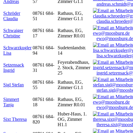
Andreas
57
Zimmer G1.1
andreas.schmidt@
Schröder
08761 684-
Rathaus, EG,
Claudia
51
Zimmer G1.1
claudia.schroeder
Schwaiger
08761 684-
Rathaus, EG,
Christine
17
Zimmer R0.01
ewo@moosburg.d
Schwarzkugler
08761 684-
Sudetenlandstr.
Lisa
94
14
lisa.schwarzkugle
Feyerabendhaus,
Setzensack
08761 684-
2. Stock, Zimmer
Ingrid
31
25
ingrid.setzensack
08761 684-
Rathaus, EG,
Sigl Stefan
55
Zimmer G1.1
stefan.sigl@moosb
Simmert
08761 684-
Rathaus, EG,
Tanja
18
Zimmer R0.01
ewo@moosburg.d
Huber-Haus, 1.
08761 684-
Sixt Theresa
OG, Zimmer
820
H1.1
theresa.sixt@moos