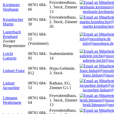
Feyerabendhaus,
Kreitmeier
08761 684-
1. Stock, Zimmer
Stephanie
66
13
stephanie.kreitme
Feyerabendhaus,
Krumbucher
08761 684-
2. Stock, Zimmer
Martin
30
26
martin.krumbuche
Lauterbach
08761 684-
Reinhard
12
Zweiter
(Vorzimmer)
info@moosburg.de
Bürgermeister
Leicht
08761 684-
Sudetenlandstr.
Gabriele
95
14
gabriele.leicht@m
08761 684-
Hypo-Gebäude,
Linhart Franz
812
3. Stock
franz.linhart@moo
Linhart
08761 684-
Rathaus, EG,
Jacqueline
53
Zimmer G1.1
jacqueline.linhart
Feyerabendhaus,
Littmann
08761 684-
1. Stock, Zimmer
Heidemarie
64
13
heidi.littmann@mo
Feyerabendhaus,
08761 684-