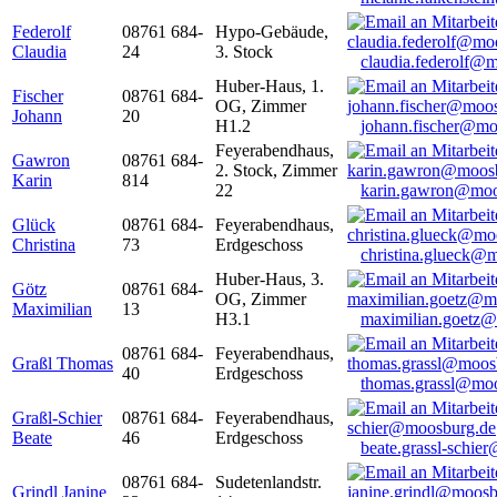
Federolf
08761 684-
Hypo-Gebäude,
Claudia
24
3. Stock
claudia.federolf@
Huber-Haus, 1.
Fischer
08761 684-
OG, Zimmer
Johann
20
H1.2
johann.fischer@mo
Feyerabendhaus,
Gawron
08761 684-
2. Stock, Zimmer
Karin
814
22
karin.gawron@moo
Glück
08761 684-
Feyerabendhaus,
Christina
73
Erdgeschoss
christina.glueck@
Huber-Haus, 3.
Götz
08761 684-
OG, Zimmer
Maximilian
13
H3.1
maximilian.goetz
08761 684-
Feyerabendhaus,
Graßl Thomas
40
Erdgeschoss
thomas.grassl@mo
Graßl-Schier
08761 684-
Feyerabendhaus,
Beate
46
Erdgeschoss
beate.grassl-schi
08761 684-
Sudetenlandstr.
Grindl Janine