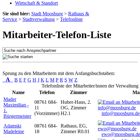
Wirtschaft & Standort
Sie sind hier:
Stadt Moosburg
>
Rathaus &
Service
>
Stadtverwaltung
>
Telefonliste
Mitarbeiter-Telefon-Liste
Sprung zu den Mitarbeitern mit dem Anfangsbuchstaben:
A
B
E
F
G
H
J
K
L
M
P
R
S
W
Z
Telefonliste der Mitarbeiter/innen der Verwaltung
Name
Telefon
Zimmer
Mai
Mader
08761 684-
Huber-Haus, 2.
Maximilian -
11
OG, Zimmer
1.
(Vorzimmer)
H2.1
info@moosburg.de
Bürgermeister
Adamski
08761 684-
Rathaus, EG,
Madeleine
18
Zimmer R0.01
ewo@moosburg.d