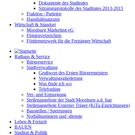
Dokumente des Stadtrates
Sitzungsprotokolle des Stadtrates 2013-2015
Fraktion / Parteien
Haushaltssatzung
Wirtschaft & Standort
Moosburg Marketing eG
Firmenverzeichnis
Fördernetzwerk für die Freisinger Wirtschaft
Rathaus & Service
Bürgerservice
Stadtverwaltung
Grußwort des Ersten Bürgermeisters
Verwaltungsgliederung
Was finde ich wo
Telefonliste
Ver- und Entsorgung
Stellenangebote der Stadt Moosburg a.d. Isar
Stellenangebote Externer Träger (KiTa-Einrichtungen)
Baustellen / Sperrungen
Notfallnummern und -dienste
Leben & Freizeit
BAUEN
Stadtrat & Politik