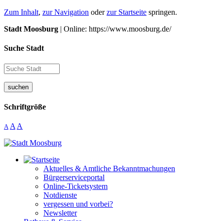
Zum Inhalt
,
zur Navigation
oder
zur Startseite
springen.
Stadt Moosburg
| Online: https://www.moosburg.de/
Suche Stadt
suchen
Schriftgröße
A
A
A
Aktuelles & Amtliche Bekanntmachungen
Bürgerserviceportal
Online-Ticketsystem
Notdienste
vergessen und vorbei?
Newsletter