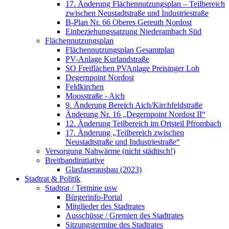
17. Änderung Flächennutzungsplan – Teilbereich
zwischen Neustadtstraße und Industriestraße
B-Plan Nr. 66 Oberes Gereuth Nordost
Einbeziehungssatzung Niederambach Süd
Flächennutzungsplan
Flächennutzungsplan Gesamtplan
PV-Anlage Kurlandstraße
SO Freiflächen PV­Anlage Preisinger Loh
Degernpoint Nordost
Feldkirchen
Moosstraße - Aich
9. Änderung Bereich Aich/Kirchfeldstraße
Änderung Nr. 16 „Degernpoint Nordost II“
12. Änderung Teilbereich im Ortsteil Pfrombach
17. Änderung „Teilbereich zwischen
Neustadtstraße und Industriestraße“
Versorgung Nahwärme (nicht städtisch!)
Breitbandinitiative
Glasfaserausbau (2023)
Stadtrat & Politik
Stadtrat / Termine usw
Bürgerinfo-Portal
Mitglieder des Stadtrates
Ausschüsse / Gremien des Stadtrates
Sitzungstermine des Stadtrates