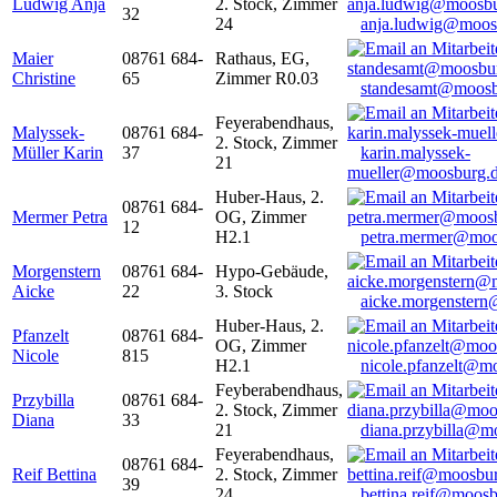
Ludwig Anja
2. Stock, Zimmer
32
24
anja.ludwig@moos
Maier
08761 684-
Rathaus, EG,
Christine
65
Zimmer R0.03
standesamt@moosb
Feyerabendhaus,
Malyssek-
08761 684-
2. Stock, Zimmer
Müller Karin
37
karin.malyssek-
21
mueller@moosburg.
Huber-Haus, 2.
08761 684-
Mermer Petra
OG, Zimmer
12
H2.1
petra.mermer@moo
Morgenstern
08761 684-
Hypo-Gebäude,
Aicke
22
3. Stock
aicke.morgenster
Huber-Haus, 2.
Pfanzelt
08761 684-
OG, Zimmer
Nicole
815
H2.1
nicole.pfanzelt@m
Feyberabendhaus,
Przybilla
08761 684-
2. Stock, Zimmer
Diana
33
21
diana.przybilla@m
Feyerabendhaus,
08761 684-
Reif Bettina
2. Stock, Zimmer
39
24
bettina.reif@moosb