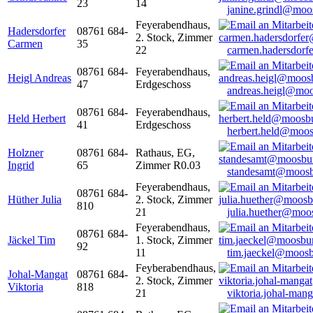
23
14
janine.grindl@moo
Feyerabendhaus,
Hadersdorfer
08761 684-
2. Stock, Zimmer
Carmen
35
22
carmen.hadersdor
08761 684-
Feyerabendhaus,
Heigl Andreas
47
Erdgeschoss
andreas.heigl@moo
08761 684-
Feyerabendhaus,
Held Herbert
41
Erdgeschoss
herbert.held@moos
Holzner
08761 684-
Rathaus, EG,
Ingrid
65
Zimmer R0.03
standesamt@moosb
Feyerabendhaus,
08761 684-
Hüther Julia
2. Stock, Zimmer
810
21
julia.huether@moo
Feyerabendhaus,
08761 684-
Jäckel Tim
1. Stock, Zimmer
92
11
tim.jaeckel@moosb
Feyberabendhaus,
Johal-Mangat
08761 684-
2. Stock, Zimmer
Viktoria
818
21
viktoria.johal-ma