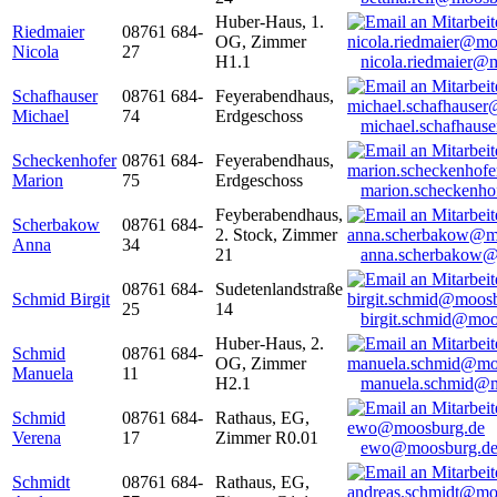
Huber-Haus, 1.
Riedmaier
08761 684-
OG, Zimmer
Nicola
27
H1.1
nicola.riedmaier@
Schafhauser
08761 684-
Feyerabendhaus,
Michael
74
Erdgeschoss
michael.schafhaus
Scheckenhofer
08761 684-
Feyerabendhaus,
Marion
75
Erdgeschoss
marion.scheckenh
Feyberabendhaus,
Scherbakow
08761 684-
2. Stock, Zimmer
Anna
34
21
anna.scherbakow@
08761 684-
Sudetenlandstraße
Schmid Birgit
25
14
birgit.schmid@moo
Huber-Haus, 2.
Schmid
08761 684-
OG, Zimmer
Manuela
11
H2.1
manuela.schmid@m
Schmid
08761 684-
Rathaus, EG,
Verena
17
Zimmer R0.01
ewo@moosburg.d
Schmidt
08761 684-
Rathaus, EG,