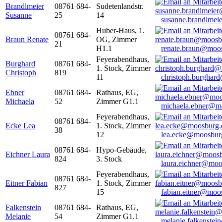
Brandlmeier
08761 684-
Sudetenlandstr.
Susanne
25
14
susanne.brandlme
Huber-Haus, 1.
08761 684-
Braun Renate
OG, Zimmer
21
H1.1
renate.braun@moo
Feyerabendhaus,
Burghard
08761 684-
1. Stock, Zimmer
Christoph
819
11
christoph.burghar
Ebner
08761 684-
Rathaus, EG,
Michaela
52
Zimmer G1.1
michaela.ebner@m
Feyerabendhaus,
08761 684-
Ecke Lea
1. Stock, Zimmer
38
12
lea.ecke@moosbur
08761 684-
Hypo-Gebäude,
Eichner Laura
824
3. Stock
laura.eichner@moo
Feyerabendhaus,
08761 684-
Eitner Fabian
1. Stock, Zimmer
827
15
fabian.eitner@moo
Falkenstein
08761 684-
Rathaus, EG,
Melanie
54
Zimmer G1.1
melanie.falkenste