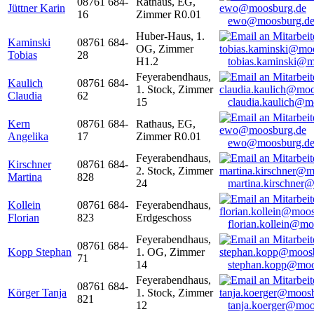
08761 684-
Rathaus, EG,
Jüttner Karin
16
Zimmer R0.01
ewo@moosburg.d
Huber-Haus, 1.
Kaminski
08761 684-
OG, Zimmer
Tobias
28
H1.2
tobias.kaminski@m
Feyerabendhaus,
Kaulich
08761 684-
1. Stock, Zimmer
Claudia
62
15
claudia.kaulich@m
Kern
08761 684-
Rathaus, EG,
Angelika
17
Zimmer R0.01
ewo@moosburg.d
Feyerabendhaus,
Kirschner
08761 684-
2. Stock, Zimmer
Martina
828
24
martina.kirschner
Kollein
08761 684-
Feyerabendhaus,
Florian
823
Erdgeschoss
florian.kollein@m
Feyerabendhaus,
08761 684-
Kopp Stephan
1. OG, Zimmer
71
14
stephan.kopp@moo
Feyerabendhaus,
08761 684-
Körger Tanja
1. Stock, Zimmer
821
12
tanja.koerger@moo