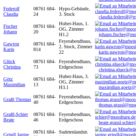
Federolf
08761 684-
Hypo-Gebäude,
Claudia
24
3. Stock
claudia.federolf@
Huber-Haus, 1.
Fischer
08761 684-
OG, Zimmer
Johann
20
H1.2
johann.fischer@mo
Feyerabendhaus,
Gawron
08761 684-
2. Stock, Zimmer
Karin
814
22
karin.gawron@moo
Glück
08761 684-
Feyerabendhaus,
Christina
73
Erdgeschoss
christina.glueck@
Huber-Haus, 3.
Götz
08761 684-
OG, Zimmer
Maximilian
13
H3.1
maximilian.goetz
08761 684-
Feyerabendhaus,
Graßl Thomas
40
Erdgeschoss
thomas.grassl@mo
Graßl-Schier
08761 684-
Feyerabendhaus,
Beate
46
Erdgeschoss
beate.grassl-schi
08761 684-
Sudetenlandstr.
Grindl Janine