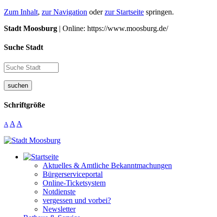
Zum Inhalt
,
zur Navigation
oder
zur Startseite
springen.
Stadt Moosburg
| Online: https://www.moosburg.de/
Suche Stadt
suchen
Schriftgröße
A
A
A
Aktuelles & Amtliche Bekanntmachungen
Bürgerserviceportal
Online-Ticketsystem
Notdienste
vergessen und vorbei?
Newsletter