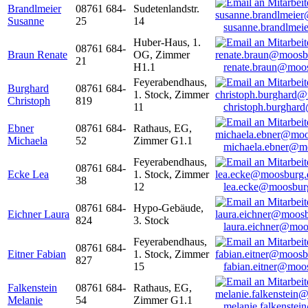
Brandlmeier
08761 684-
Sudetenlandstr.
Susanne
25
14
susanne.brandlme
Huber-Haus, 1.
08761 684-
Braun Renate
OG, Zimmer
21
H1.1
renate.braun@moo
Feyerabendhaus,
Burghard
08761 684-
1. Stock, Zimmer
Christoph
819
11
christoph.burghar
Ebner
08761 684-
Rathaus, EG,
Michaela
52
Zimmer G1.1
michaela.ebner@m
Feyerabendhaus,
08761 684-
Ecke Lea
1. Stock, Zimmer
38
12
lea.ecke@moosbur
08761 684-
Hypo-Gebäude,
Eichner Laura
824
3. Stock
laura.eichner@moo
Feyerabendhaus,
08761 684-
Eitner Fabian
1. Stock, Zimmer
827
15
fabian.eitner@moo
Falkenstein
08761 684-
Rathaus, EG,
Melanie
54
Zimmer G1.1
melanie.falkenste