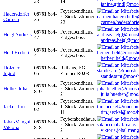
23
14
janine.grindl@moo
Feyerabendhaus,
Hadersdorfer
08761 684-
2. Stock, Zimmer
Carmen
35
22
carmen.hadersdor
08761 684-
Feyerabendhaus,
Heigl Andreas
47
Erdgeschoss
andreas.heigl@moo
08761 684-
Feyerabendhaus,
Held Herbert
41
Erdgeschoss
herbert.held@moos
Holzner
08761 684-
Rathaus, EG,
Ingrid
65
Zimmer R0.03
standesamt@moosb
Feyerabendhaus,
08761 684-
Hüther Julia
2. Stock, Zimmer
810
21
julia.huether@moo
Feyerabendhaus,
08761 684-
Jäckel Tim
1. Stock, Zimmer
92
11
tim.jaeckel@moosb
Feyberabendhaus,
Johal-Mangat
08761 684-
2. Stock, Zimmer
Viktoria
818
21
viktoria.johal-ma