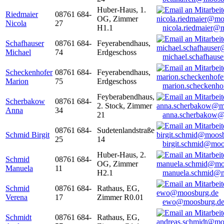
Huber-Haus, 1.
Riedmaier
08761 684-
OG, Zimmer
Nicola
27
H1.1
nicola.riedmaier@
Schafhauser
08761 684-
Feyerabendhaus,
Michael
74
Erdgeschoss
michael.schafhaus
Scheckenhofer
08761 684-
Feyerabendhaus,
Marion
75
Erdgeschoss
marion.scheckenh
Feyberabendhaus,
Scherbakow
08761 684-
2. Stock, Zimmer
Anna
34
21
anna.scherbakow@
08761 684-
Sudetenlandstraße
Schmid Birgit
25
14
birgit.schmid@moo
Huber-Haus, 2.
Schmid
08761 684-
OG, Zimmer
Manuela
11
H2.1
manuela.schmid@m
Schmid
08761 684-
Rathaus, EG,
Verena
17
Zimmer R0.01
ewo@moosburg.d
Schmidt
08761 684-
Rathaus, EG,