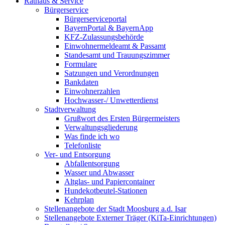
Rathaus & Service
Bürgerservice
Bürgerserviceportal
BayernPortal & BayernApp
KFZ-Zulassungsbehörde
Einwohnermeldeamt & Passamt
Standesamt und Trauungszimmer
Formulare
Satzungen und Verordnungen
Bankdaten
Einwohnerzahlen
Hochwasser-/ Unwetterdienst
Stadtverwaltung
Grußwort des Ersten Bürgermeisters
Verwaltungsgliederung
Was finde ich wo
Telefonliste
Ver- und Entsorgung
Abfallentsorgung
Wasser und Abwasser
Altglas- und Papiercontainer
Hundekotbeutel-Stationen
Kehrplan
Stellenangebote der Stadt Moosburg a.d. Isar
Stellenangebote Externer Träger (KiTa-Einrichtungen)