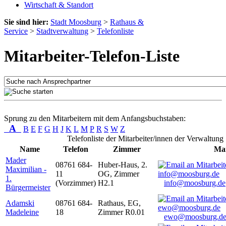
Wirtschaft & Standort
Sie sind hier:
Stadt Moosburg
>
Rathaus &
Service
>
Stadtverwaltung
>
Telefonliste
Mitarbeiter-Telefon-Liste
Sprung zu den Mitarbeitern mit dem Anfangsbuchstaben:
A
B
E
F
G
H
J
K
L
M
P
R
S
W
Z
Telefonliste der Mitarbeiter/innen der Verwaltung
Name
Telefon
Zimmer
Mai
Mader
08761 684-
Huber-Haus, 2.
Maximilian -
11
OG, Zimmer
1.
(Vorzimmer)
H2.1
info@moosburg.de
Bürgermeister
Adamski
08761 684-
Rathaus, EG,
Madeleine
18
Zimmer R0.01
ewo@moosburg.d