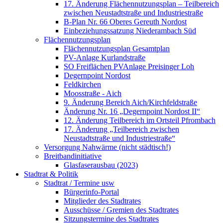
17. Änderung Flächennutzungsplan – Teilbereich
zwischen Neustadtstraße und Industriestraße
B-Plan Nr. 66 Oberes Gereuth Nordost
Einbeziehungssatzung Niederambach Süd
Flächennutzungsplan
Flächennutzungsplan Gesamtplan
PV-Anlage Kurlandstraße
SO Freiflächen PV­Anlage Preisinger Loh
Degernpoint Nordost
Feldkirchen
Moosstraße - Aich
9. Änderung Bereich Aich/Kirchfeldstraße
Änderung Nr. 16 „Degernpoint Nordost II“
12. Änderung Teilbereich im Ortsteil Pfrombach
17. Änderung „Teilbereich zwischen
Neustadtstraße und Industriestraße“
Versorgung Nahwärme (nicht städtisch!)
Breitbandinitiative
Glasfaserausbau (2023)
Stadtrat & Politik
Stadtrat / Termine usw
Bürgerinfo-Portal
Mitglieder des Stadtrates
Ausschüsse / Gremien des Stadtrates
Sitzungstermine des Stadtrates