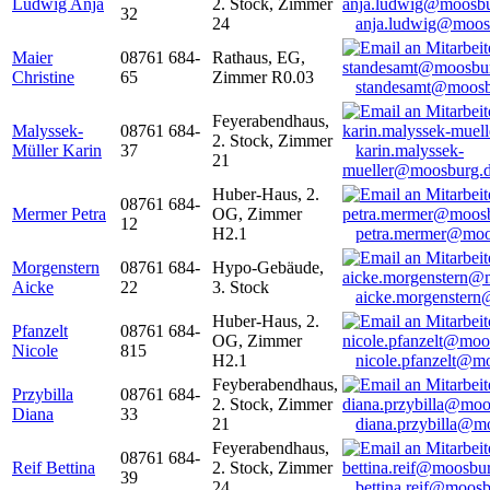
Ludwig Anja
2. Stock, Zimmer
32
24
anja.ludwig@moos
Maier
08761 684-
Rathaus, EG,
Christine
65
Zimmer R0.03
standesamt@moosb
Feyerabendhaus,
Malyssek-
08761 684-
2. Stock, Zimmer
Müller Karin
37
karin.malyssek-
21
mueller@moosburg.
Huber-Haus, 2.
08761 684-
Mermer Petra
OG, Zimmer
12
H2.1
petra.mermer@moo
Morgenstern
08761 684-
Hypo-Gebäude,
Aicke
22
3. Stock
aicke.morgenster
Huber-Haus, 2.
Pfanzelt
08761 684-
OG, Zimmer
Nicole
815
H2.1
nicole.pfanzelt@m
Feyberabendhaus,
Przybilla
08761 684-
2. Stock, Zimmer
Diana
33
21
diana.przybilla@m
Feyerabendhaus,
08761 684-
Reif Bettina
2. Stock, Zimmer
39
24
bettina.reif@moosb