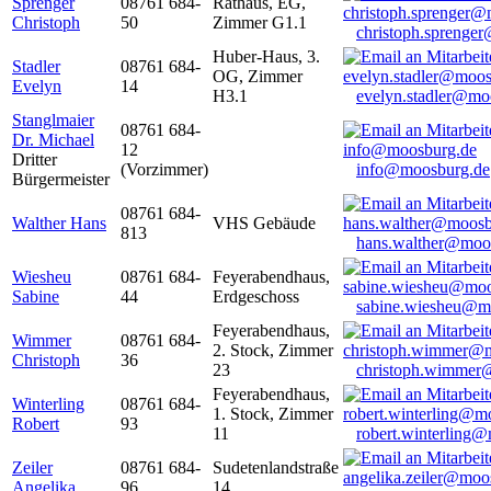
Sprenger
08761 684-
Rathaus, EG,
Christoph
50
Zimmer G1.1
christoph.sprenge
Huber-Haus, 3.
Stadler
08761 684-
OG, Zimmer
Evelyn
14
H3.1
evelyn.stadler@mo
Stanglmaier
08761 684-
Dr. Michael
12
Dritter
(Vorzimmer)
info@moosburg.de
Bürgermeister
08761 684-
Walther Hans
VHS Gebäude
813
hans.walther@moo
Wiesheu
08761 684-
Feyerabendhaus,
Sabine
44
Erdgeschoss
sabine.wiesheu@m
Feyerabendhaus,
Wimmer
08761 684-
2. Stock, Zimmer
Christoph
36
23
christoph.wimmer
Feyerabendhaus,
Winterling
08761 684-
1. Stock, Zimmer
Robert
93
11
robert.winterling
Zeiler
08761 684-
Sudetenlandstraße
Angelika
96
14