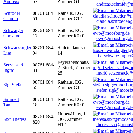
Andreas
57
Zimmer G1.1
andreas.schmidt@
Schröder
08761 684-
Rathaus, EG,
Claudia
51
Zimmer G1.1
claudia.schroeder
Schwaiger
08761 684-
Rathaus, EG,
Christine
17
Zimmer R0.01
ewo@moosburg.d
Schwarzkugler
08761 684-
Sudetenlandstr.
Lisa
94
14
lisa.schwarzkugle
Feyerabendhaus,
Setzensack
08761 684-
2. Stock, Zimmer
Ingrid
31
25
ingrid.setzensack
08761 684-
Rathaus, EG,
Sigl Stefan
55
Zimmer G1.1
stefan.sigl@moosb
Simmert
08761 684-
Rathaus, EG,
Tanja
18
Zimmer R0.01
ewo@moosburg.d
Huber-Haus, 1.
08761 684-
Sixt Theresa
OG, Zimmer
820
H1.1
theresa.sixt@moos