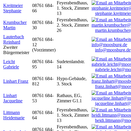
Feyerabendhaus,
Kreitmeier
08761 684-
1. Stock, Zimmer
Stephanie
66
13
stephanie.kreitme
Feyerabendhaus,
Krumbucher
08761 684-
2. Stock, Zimmer
Martin
30
26
martin.krumbuche
Lauterbach
08761 684-
Reinhard
12
Zweiter
(Vorzimmer)
info@moosburg.de
Bürgermeister
Leicht
08761 684-
Sudetenlandstr.
Gabriele
95
14
gabriele.leicht@m
08761 684-
Hypo-Gebäude,
Linhart Franz
812
3. Stock
franz.linhart@moo
Linhart
08761 684-
Rathaus, EG,
Jacqueline
53
Zimmer G1.1
jacqueline.linhart
Feyerabendhaus,
Littmann
08761 684-
1. Stock, Zimmer
Heidemarie
64
13
heidi.littmann@mo
Feyerabendhaus,
08761 684-