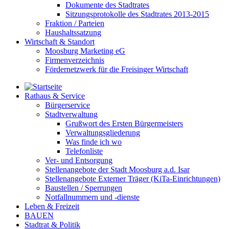
Dokumente des Stadtrates
Sitzungsprotokolle des Stadtrates 2013-2015
Fraktion / Parteien
Haushaltssatzung
Wirtschaft & Standort
Moosburg Marketing eG
Firmenverzeichnis
Fördernetzwerk für die Freisinger Wirtschaft
Rathaus & Service
Bürgerservice
Stadtverwaltung
Grußwort des Ersten Bürgermeisters
Verwaltungsgliederung
Was finde ich wo
Telefonliste
Ver- und Entsorgung
Stellenangebote der Stadt Moosburg a.d. Isar
Stellenangebote Externer Träger (KiTa-Einrichtungen)
Baustellen / Sperrungen
Notfallnummern und -dienste
Leben & Freizeit
BAUEN
Stadtrat & Politik