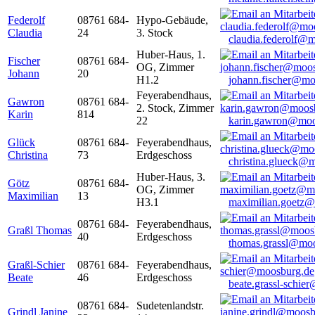
Federolf
08761 684-
Hypo-Gebäude,
Claudia
24
3. Stock
claudia.federolf@
Huber-Haus, 1.
Fischer
08761 684-
OG, Zimmer
Johann
20
H1.2
johann.fischer@mo
Feyerabendhaus,
Gawron
08761 684-
2. Stock, Zimmer
Karin
814
22
karin.gawron@moo
Glück
08761 684-
Feyerabendhaus,
Christina
73
Erdgeschoss
christina.glueck@
Huber-Haus, 3.
Götz
08761 684-
OG, Zimmer
Maximilian
13
H3.1
maximilian.goetz
08761 684-
Feyerabendhaus,
Graßl Thomas
40
Erdgeschoss
thomas.grassl@mo
Graßl-Schier
08761 684-
Feyerabendhaus,
Beate
46
Erdgeschoss
beate.grassl-schi
08761 684-
Sudetenlandstr.
Grindl Janine