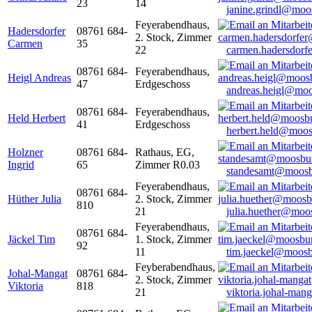
23
14
janine.grindl@moo
Feyerabendhaus,
Hadersdorfer
08761 684-
2. Stock, Zimmer
Carmen
35
22
carmen.hadersdor
08761 684-
Feyerabendhaus,
Heigl Andreas
47
Erdgeschoss
andreas.heigl@moo
08761 684-
Feyerabendhaus,
Held Herbert
41
Erdgeschoss
herbert.held@moos
Holzner
08761 684-
Rathaus, EG,
Ingrid
65
Zimmer R0.03
standesamt@moosb
Feyerabendhaus,
08761 684-
Hüther Julia
2. Stock, Zimmer
810
21
julia.huether@moo
Feyerabendhaus,
08761 684-
Jäckel Tim
1. Stock, Zimmer
92
11
tim.jaeckel@moosb
Feyberabendhaus,
Johal-Mangat
08761 684-
2. Stock, Zimmer
Viktoria
818
21
viktoria.johal-ma