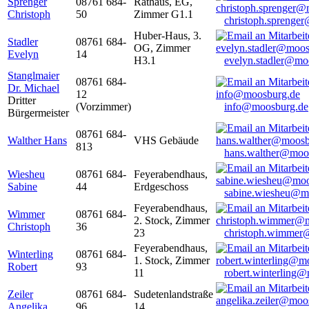
Sprenger
08761 684-
Rathaus, EG,
Christoph
50
Zimmer G1.1
christoph.sprenge
Huber-Haus, 3.
Stadler
08761 684-
OG, Zimmer
Evelyn
14
H3.1
evelyn.stadler@mo
Stanglmaier
08761 684-
Dr. Michael
12
Dritter
(Vorzimmer)
info@moosburg.de
Bürgermeister
08761 684-
Walther Hans
VHS Gebäude
813
hans.walther@moo
Wiesheu
08761 684-
Feyerabendhaus,
Sabine
44
Erdgeschoss
sabine.wiesheu@m
Feyerabendhaus,
Wimmer
08761 684-
2. Stock, Zimmer
Christoph
36
23
christoph.wimmer
Feyerabendhaus,
Winterling
08761 684-
1. Stock, Zimmer
Robert
93
11
robert.winterling
Zeiler
08761 684-
Sudetenlandstraße
Angelika
96
14