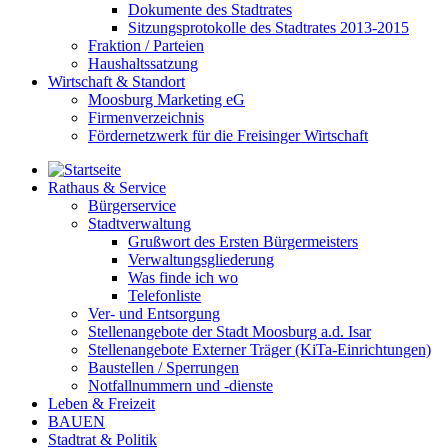
Dokumente des Stadtrates
Sitzungsprotokolle des Stadtrates 2013-2015
Fraktion / Parteien
Haushaltssatzung
Wirtschaft & Standort
Moosburg Marketing eG
Firmenverzeichnis
Fördernetzwerk für die Freisinger Wirtschaft
Rathaus & Service
Bürgerservice
Stadtverwaltung
Grußwort des Ersten Bürgermeisters
Verwaltungsgliederung
Was finde ich wo
Telefonliste
Ver- und Entsorgung
Stellenangebote der Stadt Moosburg a.d. Isar
Stellenangebote Externer Träger (KiTa-Einrichtungen)
Baustellen / Sperrungen
Notfallnummern und -dienste
Leben & Freizeit
BAUEN
Stadtrat & Politik