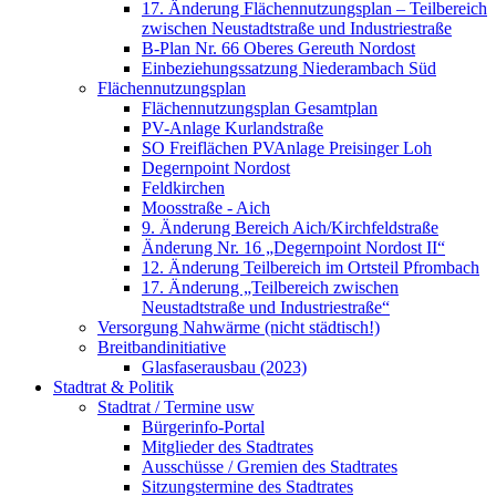
17. Änderung Flächennutzungsplan – Teilbereich
zwischen Neustadtstraße und Industriestraße
B-Plan Nr. 66 Oberes Gereuth Nordost
Einbeziehungssatzung Niederambach Süd
Flächennutzungsplan
Flächennutzungsplan Gesamtplan
PV-Anlage Kurlandstraße
SO Freiflächen PV­Anlage Preisinger Loh
Degernpoint Nordost
Feldkirchen
Moosstraße - Aich
9. Änderung Bereich Aich/Kirchfeldstraße
Änderung Nr. 16 „Degernpoint Nordost II“
12. Änderung Teilbereich im Ortsteil Pfrombach
17. Änderung „Teilbereich zwischen
Neustadtstraße und Industriestraße“
Versorgung Nahwärme (nicht städtisch!)
Breitbandinitiative
Glasfaserausbau (2023)
Stadtrat & Politik
Stadtrat / Termine usw
Bürgerinfo-Portal
Mitglieder des Stadtrates
Ausschüsse / Gremien des Stadtrates
Sitzungstermine des Stadtrates