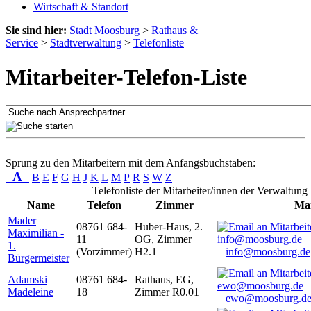
Wirtschaft & Standort
Sie sind hier:
Stadt Moosburg
>
Rathaus &
Service
>
Stadtverwaltung
>
Telefonliste
Mitarbeiter-Telefon-Liste
Sprung zu den Mitarbeitern mit dem Anfangsbuchstaben:
A
B
E
F
G
H
J
K
L
M
P
R
S
W
Z
Telefonliste der Mitarbeiter/innen der Verwaltung
Name
Telefon
Zimmer
Mai
Mader
08761 684-
Huber-Haus, 2.
Maximilian -
11
OG, Zimmer
1.
(Vorzimmer)
H2.1
info@moosburg.de
Bürgermeister
Adamski
08761 684-
Rathaus, EG,
Madeleine
18
Zimmer R0.01
ewo@moosburg.d