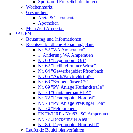
Sport- und Freizeiteinrichtungen
Wochenmarkt
Gesundheit
Ärzte & Therapeuten
Apotheken
MehrWert Ampertal
BAUEN
Bauantrag und Informationen
Rechtsverbindliche Bebauungspläne
Nr. 52 "WA Amperauen"
1. Änderung WA Amperauen
Nr. 60 "Degernpoint Ost"
Nr. 62 "Heilingbrunner Wiese"
Nr. 64 "Gewerbegebiet Pfrombach"
Nr. 65 "Aich/Kirchfeldstraße"
Nr. 68 "Sonnenhäuser CS"
Nr. 69 "PV-Anlage Kurlandstraße"
Nr. 70 "Containerbau ELA"
Nr. 72 "Degernpoint Nordost"
Nr. 73 "PV-Anlage Preisinger Loh"
Nr. 74 "Feldkirchen"
ENTWURF - Nr. 63 "SO Amperauen"
Nr. 77 „Rockermaier Areal“
Nr. 80 „Degernpoint Nordost II“
Laufende Bauleitplanverfahren