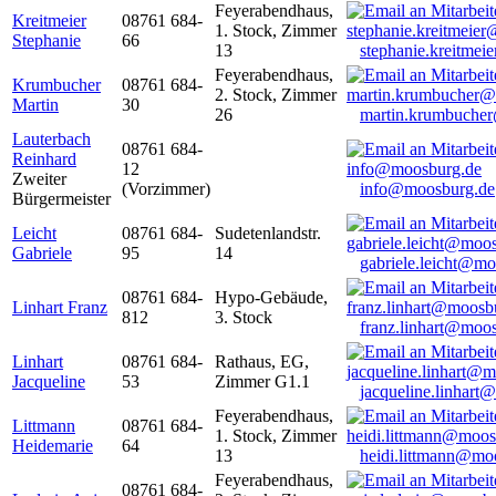
Feyerabendhaus,
Kreitmeier
08761 684-
1. Stock, Zimmer
Stephanie
66
13
stephanie.kreitme
Feyerabendhaus,
Krumbucher
08761 684-
2. Stock, Zimmer
Martin
30
26
martin.krumbuche
Lauterbach
08761 684-
Reinhard
12
Zweiter
(Vorzimmer)
info@moosburg.de
Bürgermeister
Leicht
08761 684-
Sudetenlandstr.
Gabriele
95
14
gabriele.leicht@m
08761 684-
Hypo-Gebäude,
Linhart Franz
812
3. Stock
franz.linhart@moo
Linhart
08761 684-
Rathaus, EG,
Jacqueline
53
Zimmer G1.1
jacqueline.linhart
Feyerabendhaus,
Littmann
08761 684-
1. Stock, Zimmer
Heidemarie
64
13
heidi.littmann@mo
Feyerabendhaus,
08761 684-