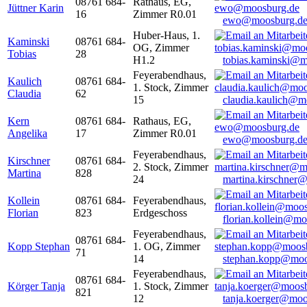
08761 684-
Rathaus, EG,
Jüttner Karin
16
Zimmer R0.01
ewo@moosburg.d
Huber-Haus, 1.
Kaminski
08761 684-
OG, Zimmer
Tobias
28
H1.2
tobias.kaminski@m
Feyerabendhaus,
Kaulich
08761 684-
1. Stock, Zimmer
Claudia
62
15
claudia.kaulich@m
Kern
08761 684-
Rathaus, EG,
Angelika
17
Zimmer R0.01
ewo@moosburg.d
Feyerabendhaus,
Kirschner
08761 684-
2. Stock, Zimmer
Martina
828
24
martina.kirschner
Kollein
08761 684-
Feyerabendhaus,
Florian
823
Erdgeschoss
florian.kollein@m
Feyerabendhaus,
08761 684-
Kopp Stephan
1. OG, Zimmer
71
14
stephan.kopp@moo
Feyerabendhaus,
08761 684-
Körger Tanja
1. Stock, Zimmer
821
12
tanja.koerger@moo