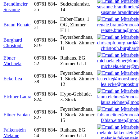
Brandlmeier
08761 684-
Sudetenlandstr.
Susanne
25
14
susanne.brandlme
Huber-Haus, 1.
08761 684-
Braun Renate
OG, Zimmer
21
H1.1
renate.braun@moo
Feyerabendhaus,
Burghard
08761 684-
1. Stock, Zimmer
Christoph
819
11
christoph.burghar
Ebner
08761 684-
Rathaus, EG,
Michaela
52
Zimmer G1.1
michaela.ebner@m
Feyerabendhaus,
08761 684-
Ecke Lea
1. Stock, Zimmer
38
12
lea.ecke@moosbur
08761 684-
Hypo-Gebäude,
Eichner Laura
824
3. Stock
laura.eichner@moo
Feyerabendhaus,
08761 684-
Eitner Fabian
1. Stock, Zimmer
827
15
fabian.eitner@moo
Falkenstein
08761 684-
Rathaus, EG,
Melanie
54
Zimmer G1.1
melanie.falkenste