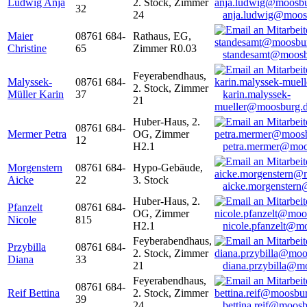
Ludwig Anja
2. Stock, Zimmer
32
24
anja.ludwig@moos
Maier
08761 684-
Rathaus, EG,
Christine
65
Zimmer R0.03
standesamt@moosb
Feyerabendhaus,
Malyssek-
08761 684-
2. Stock, Zimmer
Müller Karin
37
karin.malyssek-
21
mueller@moosburg.
Huber-Haus, 2.
08761 684-
Mermer Petra
OG, Zimmer
12
H2.1
petra.mermer@moo
Morgenstern
08761 684-
Hypo-Gebäude,
Aicke
22
3. Stock
aicke.morgenster
Huber-Haus, 2.
Pfanzelt
08761 684-
OG, Zimmer
Nicole
815
H2.1
nicole.pfanzelt@m
Feyberabendhaus,
Przybilla
08761 684-
2. Stock, Zimmer
Diana
33
21
diana.przybilla@m
Feyerabendhaus,
08761 684-
Reif Bettina
2. Stock, Zimmer
39
24
bettina.reif@moosb