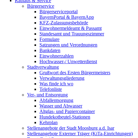
Rathaus & Service
Bürgerservice
Bürgerserviceportal
BayernPortal & BayernApp
KFZ-Zulassungsbehörde
Einwohnermeldeamt & Passamt
Standesamt und Trauungszimmer
Formulare
Satzungen und Verordnungen
Bankdaten
Einwohnerzahlen
Hochwasser-/ Unwetterdienst
Stadtverwaltung
Grußwort des Ersten Bürgermeisters
Verwaltungsgliederung
Was finde ich wo
Telefonliste
Ver- und Entsorgung
Abfallentsorgung
Wasser und Abwasser
Altglas- und Papiercontainer
Hundekotbeutel-Stationen
Kehrplan
Stellenangebote der Stadt Moosburg a.d. Isar
Stellenangebote Externer Träger (KiTa-Einrichtungen)