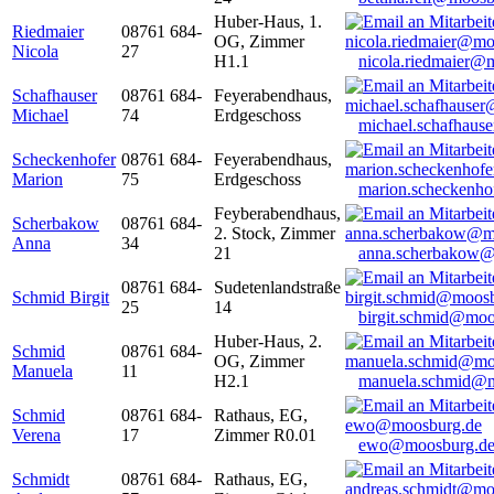
Huber-Haus, 1.
Riedmaier
08761 684-
OG, Zimmer
Nicola
27
H1.1
nicola.riedmaier@
Schafhauser
08761 684-
Feyerabendhaus,
Michael
74
Erdgeschoss
michael.schafhaus
Scheckenhofer
08761 684-
Feyerabendhaus,
Marion
75
Erdgeschoss
marion.scheckenh
Feyberabendhaus,
Scherbakow
08761 684-
2. Stock, Zimmer
Anna
34
21
anna.scherbakow@
08761 684-
Sudetenlandstraße
Schmid Birgit
25
14
birgit.schmid@moo
Huber-Haus, 2.
Schmid
08761 684-
OG, Zimmer
Manuela
11
H2.1
manuela.schmid@m
Schmid
08761 684-
Rathaus, EG,
Verena
17
Zimmer R0.01
ewo@moosburg.d
Schmidt
08761 684-
Rathaus, EG,