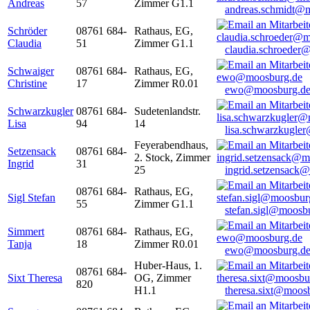
Andreas
57
Zimmer G1.1
andreas.schmidt@
Schröder
08761 684-
Rathaus, EG,
Claudia
51
Zimmer G1.1
claudia.schroeder
Schwaiger
08761 684-
Rathaus, EG,
Christine
17
Zimmer R0.01
ewo@moosburg.d
Schwarzkugler
08761 684-
Sudetenlandstr.
Lisa
94
14
lisa.schwarzkugle
Feyerabendhaus,
Setzensack
08761 684-
2. Stock, Zimmer
Ingrid
31
25
ingrid.setzensack
08761 684-
Rathaus, EG,
Sigl Stefan
55
Zimmer G1.1
stefan.sigl@moosb
Simmert
08761 684-
Rathaus, EG,
Tanja
18
Zimmer R0.01
ewo@moosburg.d
Huber-Haus, 1.
08761 684-
Sixt Theresa
OG, Zimmer
820
H1.1
theresa.sixt@moos