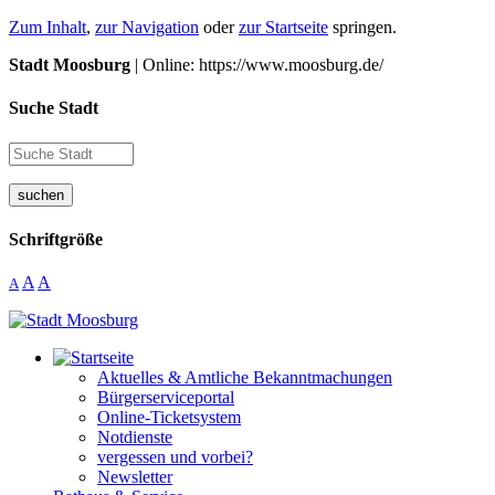
Zum Inhalt
,
zur Navigation
oder
zur Startseite
springen.
Stadt Moosburg
| Online: https://www.moosburg.de/
Suche Stadt
suchen
Schriftgröße
A
A
A
Aktuelles & Amtliche Bekanntmachungen
Bürgerserviceportal
Online-Ticketsystem
Notdienste
vergessen und vorbei?
Newsletter