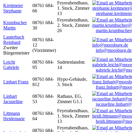
Feyerabendhaus,
Kreitmeier
08761 684-
1. Stock, Zimmer
Stephanie
66
13
stephanie.kreitme
Feyerabendhaus,
Krumbucher
08761 684-
2. Stock, Zimmer
Martin
30
26
martin.krumbuche
Lauterbach
08761 684-
Reinhard
12
Zweiter
(Vorzimmer)
info@moosburg.de
Bürgermeister
Leicht
08761 684-
Sudetenlandstr.
Gabriele
95
14
gabriele.leicht@m
08761 684-
Hypo-Gebäude,
Linhart Franz
812
3. Stock
franz.linhart@moo
Linhart
08761 684-
Rathaus, EG,
Jacqueline
53
Zimmer G1.1
jacqueline.linhart
Feyerabendhaus,
Littmann
08761 684-
1. Stock, Zimmer
Heidemarie
64
13
heidi.littmann@mo
Feyerabendhaus,
08761 684-