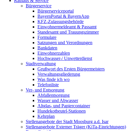
Rathaus & Service
Bürgerservice
Bürgerserviceportal
BayernPortal & BayernApp
KFZ-Zulassungsbehörde
Einwohnermeldeamt & Passamt
Standesamt und Trauungszimmer
Formulare
Satzungen und Verordnungen
Bankdaten
Einwohnerzahlen
Hochwasser-/ Unwetterdienst
Stadtverwaltung
Grußwort des Ersten Bürgermeisters
Verwaltungsgliederung
Was finde ich wo
Telefonliste
Ver- und Entsorgung
Abfallentsorgung
Wasser und Abwasser
Altglas- und Papiercontainer
Hundekotbeutel-Stationen
Kehrplan
Stellenangebote der Stadt Moosburg a.d. Isar
Stellenangebote Externer Träger (KiTa-Einrichtungen)