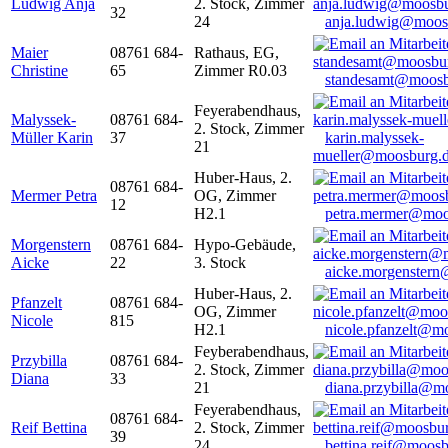
Ludwig Anja
2. Stock, Zimmer
32
24
anja.ludwig@moos
Maier
08761 684-
Rathaus, EG,
Christine
65
Zimmer R0.03
standesamt@moosb
Feyerabendhaus,
Malyssek-
08761 684-
2. Stock, Zimmer
Müller Karin
37
karin.malyssek-
21
mueller@moosburg.
Huber-Haus, 2.
08761 684-
Mermer Petra
OG, Zimmer
12
H2.1
petra.mermer@moo
Morgenstern
08761 684-
Hypo-Gebäude,
Aicke
22
3. Stock
aicke.morgenster
Huber-Haus, 2.
Pfanzelt
08761 684-
OG, Zimmer
Nicole
815
H2.1
nicole.pfanzelt@m
Feyberabendhaus,
Przybilla
08761 684-
2. Stock, Zimmer
Diana
33
21
diana.przybilla@m
Feyerabendhaus,
08761 684-
Reif Bettina
2. Stock, Zimmer
39
24
bettina.reif@moosb