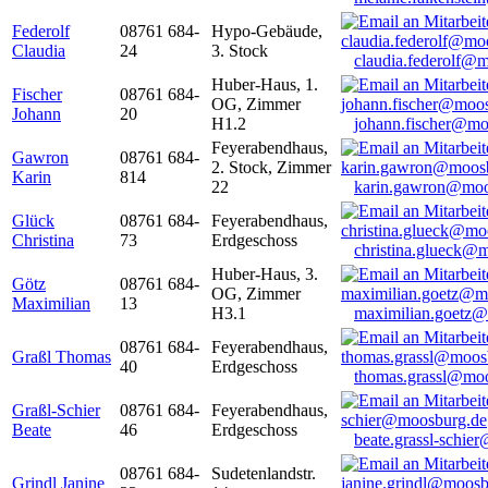
Federolf
08761 684-
Hypo-Gebäude,
Claudia
24
3. Stock
claudia.federolf@
Huber-Haus, 1.
Fischer
08761 684-
OG, Zimmer
Johann
20
H1.2
johann.fischer@mo
Feyerabendhaus,
Gawron
08761 684-
2. Stock, Zimmer
Karin
814
22
karin.gawron@moo
Glück
08761 684-
Feyerabendhaus,
Christina
73
Erdgeschoss
christina.glueck@
Huber-Haus, 3.
Götz
08761 684-
OG, Zimmer
Maximilian
13
H3.1
maximilian.goetz
08761 684-
Feyerabendhaus,
Graßl Thomas
40
Erdgeschoss
thomas.grassl@mo
Graßl-Schier
08761 684-
Feyerabendhaus,
Beate
46
Erdgeschoss
beate.grassl-schi
08761 684-
Sudetenlandstr.
Grindl Janine