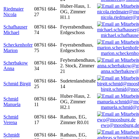
Huber-Haus, 1.
Riedmaier
08761 684-
OG, Zimmer
Nicola
27
H1.1
nicola.riedmaier@
Schafhauser
08761 684-
Feyerabendhaus,
Michael
74
Erdgeschoss
michael.schafhaus
Scheckenhofer
08761 684-
Feyerabendhaus,
Marion
75
Erdgeschoss
marion.scheckenh
Feyberabendhaus,
Scherbakow
08761 684-
2. Stock, Zimmer
Anna
34
21
anna.scherbakow@
08761 684-
Sudetenlandstraße
Schmid Birgit
25
14
birgit.schmid@moo
Huber-Haus, 2.
Schmid
08761 684-
OG, Zimmer
Manuela
11
H2.1
manuela.schmid@m
Schmid
08761 684-
Rathaus, EG,
Verena
17
Zimmer R0.01
ewo@moosburg.d
Schmidt
08761 684-
Rathaus, EG,