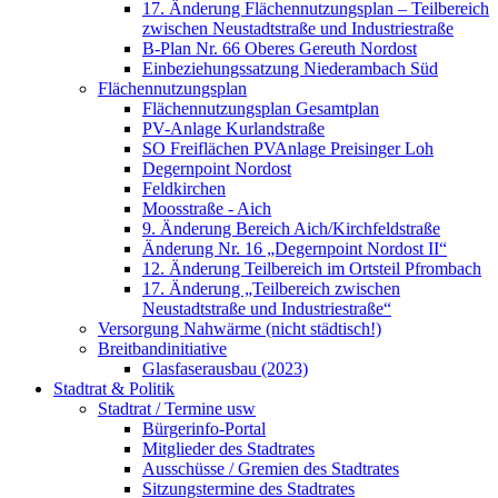
17. Änderung Flächennutzungsplan – Teilbereich
zwischen Neustadtstraße und Industriestraße
B-Plan Nr. 66 Oberes Gereuth Nordost
Einbeziehungssatzung Niederambach Süd
Flächennutzungsplan
Flächennutzungsplan Gesamtplan
PV-Anlage Kurlandstraße
SO Freiflächen PV­Anlage Preisinger Loh
Degernpoint Nordost
Feldkirchen
Moosstraße - Aich
9. Änderung Bereich Aich/Kirchfeldstraße
Änderung Nr. 16 „Degernpoint Nordost II“
12. Änderung Teilbereich im Ortsteil Pfrombach
17. Änderung „Teilbereich zwischen
Neustadtstraße und Industriestraße“
Versorgung Nahwärme (nicht städtisch!)
Breitbandinitiative
Glasfaserausbau (2023)
Stadtrat & Politik
Stadtrat / Termine usw
Bürgerinfo-Portal
Mitglieder des Stadtrates
Ausschüsse / Gremien des Stadtrates
Sitzungstermine des Stadtrates