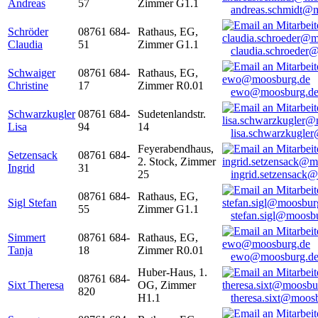
Andreas
57
Zimmer G1.1
andreas.schmidt@
Schröder
08761 684-
Rathaus, EG,
Claudia
51
Zimmer G1.1
claudia.schroeder
Schwaiger
08761 684-
Rathaus, EG,
Christine
17
Zimmer R0.01
ewo@moosburg.d
Schwarzkugler
08761 684-
Sudetenlandstr.
Lisa
94
14
lisa.schwarzkugle
Feyerabendhaus,
Setzensack
08761 684-
2. Stock, Zimmer
Ingrid
31
25
ingrid.setzensack
08761 684-
Rathaus, EG,
Sigl Stefan
55
Zimmer G1.1
stefan.sigl@moosb
Simmert
08761 684-
Rathaus, EG,
Tanja
18
Zimmer R0.01
ewo@moosburg.d
Huber-Haus, 1.
08761 684-
Sixt Theresa
OG, Zimmer
820
H1.1
theresa.sixt@moos