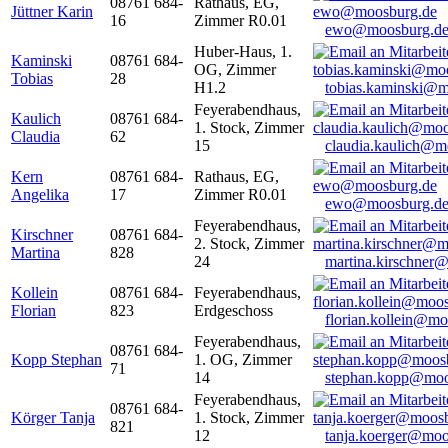
08761 684-
Rathaus, EG,
Jüttner Karin
16
Zimmer R0.01
ewo@moosburg.d
Huber-Haus, 1.
Kaminski
08761 684-
OG, Zimmer
Tobias
28
H1.2
tobias.kaminski@m
Feyerabendhaus,
Kaulich
08761 684-
1. Stock, Zimmer
Claudia
62
15
claudia.kaulich@m
Kern
08761 684-
Rathaus, EG,
Angelika
17
Zimmer R0.01
ewo@moosburg.d
Feyerabendhaus,
Kirschner
08761 684-
2. Stock, Zimmer
Martina
828
24
martina.kirschner
Kollein
08761 684-
Feyerabendhaus,
Florian
823
Erdgeschoss
florian.kollein@m
Feyerabendhaus,
08761 684-
Kopp Stephan
1. OG, Zimmer
71
14
stephan.kopp@moo
Feyerabendhaus,
08761 684-
Körger Tanja
1. Stock, Zimmer
821
12
tanja.koerger@moo