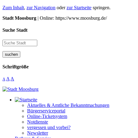
Zum Inhalt
,
zur Navigation
oder
zur Startseite
springen.
Stadt Moosburg
| Online: https://www.moosburg.de/
Suche Stadt
suchen
Schriftgröße
A
A
A
Aktuelles & Amtliche Bekanntmachungen
Bürgerserviceportal
Online-Ticketsystem
Notdienste
vergessen und vorbei?
Newsletter