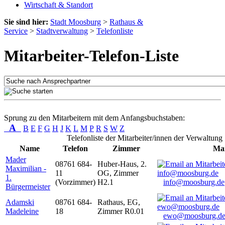
Wirtschaft & Standort
Sie sind hier:
Stadt Moosburg
>
Rathaus &
Service
>
Stadtverwaltung
>
Telefonliste
Mitarbeiter-Telefon-Liste
Sprung zu den Mitarbeitern mit dem Anfangsbuchstaben:
A
B
E
F
G
H
J
K
L
M
P
R
S
W
Z
Telefonliste der Mitarbeiter/innen der Verwaltung
Name
Telefon
Zimmer
Mai
Mader
08761 684-
Huber-Haus, 2.
Maximilian -
11
OG, Zimmer
1.
(Vorzimmer)
H2.1
info@moosburg.de
Bürgermeister
Adamski
08761 684-
Rathaus, EG,
Madeleine
18
Zimmer R0.01
ewo@moosburg.d