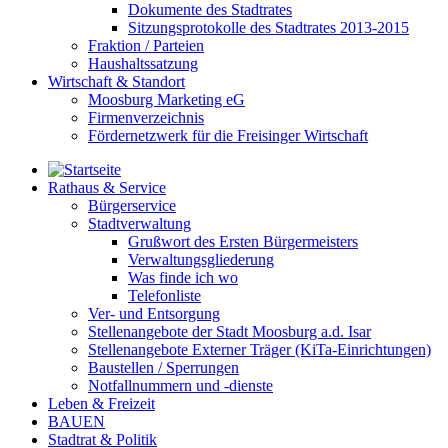
Dokumente des Stadtrates
Sitzungsprotokolle des Stadtrates 2013-2015
Fraktion / Parteien
Haushaltssatzung
Wirtschaft & Standort
Moosburg Marketing eG
Firmenverzeichnis
Fördernetzwerk für die Freisinger Wirtschaft
Rathaus & Service
Bürgerservice
Stadtverwaltung
Grußwort des Ersten Bürgermeisters
Verwaltungsgliederung
Was finde ich wo
Telefonliste
Ver- und Entsorgung
Stellenangebote der Stadt Moosburg a.d. Isar
Stellenangebote Externer Träger (KiTa-Einrichtungen)
Baustellen / Sperrungen
Notfallnummern und -dienste
Leben & Freizeit
BAUEN
Stadtrat & Politik