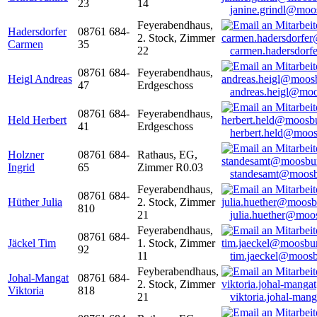
23
14
janine.grindl@moo
Feyerabendhaus,
Hadersdorfer
08761 684-
2. Stock, Zimmer
Carmen
35
22
carmen.hadersdor
08761 684-
Feyerabendhaus,
Heigl Andreas
47
Erdgeschoss
andreas.heigl@moo
08761 684-
Feyerabendhaus,
Held Herbert
41
Erdgeschoss
herbert.held@moos
Holzner
08761 684-
Rathaus, EG,
Ingrid
65
Zimmer R0.03
standesamt@moosb
Feyerabendhaus,
08761 684-
Hüther Julia
2. Stock, Zimmer
810
21
julia.huether@moo
Feyerabendhaus,
08761 684-
Jäckel Tim
1. Stock, Zimmer
92
11
tim.jaeckel@moosb
Feyberabendhaus,
Johal-Mangat
08761 684-
2. Stock, Zimmer
Viktoria
818
21
viktoria.johal-ma