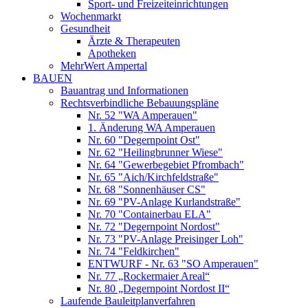
Sport- und Freizeiteinrichtungen
Wochenmarkt
Gesundheit
Ärzte & Therapeuten
Apotheken
MehrWert Ampertal
BAUEN
Bauantrag und Informationen
Rechtsverbindliche Bebauungspläne
Nr. 52 "WA Amperauen"
1. Änderung WA Amperauen
Nr. 60 "Degernpoint Ost"
Nr. 62 "Heilingbrunner Wiese"
Nr. 64 "Gewerbegebiet Pfrombach"
Nr. 65 "Aich/Kirchfeldstraße"
Nr. 68 "Sonnenhäuser CS"
Nr. 69 "PV-Anlage Kurlandstraße"
Nr. 70 "Containerbau ELA"
Nr. 72 "Degernpoint Nordost"
Nr. 73 "PV-Anlage Preisinger Loh"
Nr. 74 "Feldkirchen"
ENTWURF - Nr. 63 "SO Amperauen"
Nr. 77 „Rockermaier Areal“
Nr. 80 „Degernpoint Nordost II“
Laufende Bauleitplanverfahren