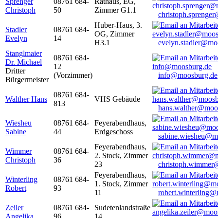
Sprenger
08761 684-
Rathaus, EG,
Christoph
50
Zimmer G1.1
christoph.sprenge
Huber-Haus, 3.
Stadler
08761 684-
OG, Zimmer
Evelyn
14
H3.1
evelyn.stadler@mo
Stanglmaier
08761 684-
Dr. Michael
12
Dritter
(Vorzimmer)
info@moosburg.de
Bürgermeister
08761 684-
Walther Hans
VHS Gebäude
813
hans.walther@moo
Wiesheu
08761 684-
Feyerabendhaus,
Sabine
44
Erdgeschoss
sabine.wiesheu@m
Feyerabendhaus,
Wimmer
08761 684-
2. Stock, Zimmer
Christoph
36
23
christoph.wimmer
Feyerabendhaus,
Winterling
08761 684-
1. Stock, Zimmer
Robert
93
11
robert.winterling
Zeiler
08761 684-
Sudetenlandstraße
Angelika
96
14