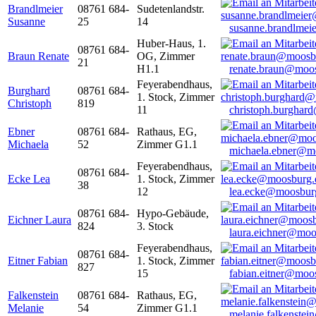
Brandlmeier
08761 684-
Sudetenlandstr.
Susanne
25
14
susanne.brandlme
Huber-Haus, 1.
08761 684-
Braun Renate
OG, Zimmer
21
H1.1
renate.braun@moo
Feyerabendhaus,
Burghard
08761 684-
1. Stock, Zimmer
Christoph
819
11
christoph.burghar
Ebner
08761 684-
Rathaus, EG,
Michaela
52
Zimmer G1.1
michaela.ebner@m
Feyerabendhaus,
08761 684-
Ecke Lea
1. Stock, Zimmer
38
12
lea.ecke@moosbur
08761 684-
Hypo-Gebäude,
Eichner Laura
824
3. Stock
laura.eichner@moo
Feyerabendhaus,
08761 684-
Eitner Fabian
1. Stock, Zimmer
827
15
fabian.eitner@moo
Falkenstein
08761 684-
Rathaus, EG,
Melanie
54
Zimmer G1.1
melanie.falkenste