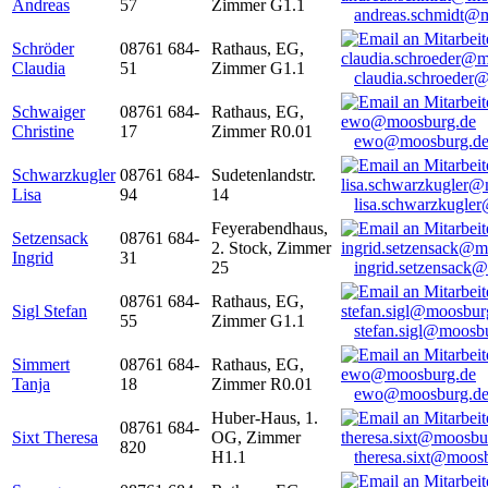
Andreas
57
Zimmer G1.1
andreas.schmidt@
Schröder
08761 684-
Rathaus, EG,
Claudia
51
Zimmer G1.1
claudia.schroeder
Schwaiger
08761 684-
Rathaus, EG,
Christine
17
Zimmer R0.01
ewo@moosburg.d
Schwarzkugler
08761 684-
Sudetenlandstr.
Lisa
94
14
lisa.schwarzkugle
Feyerabendhaus,
Setzensack
08761 684-
2. Stock, Zimmer
Ingrid
31
25
ingrid.setzensack
08761 684-
Rathaus, EG,
Sigl Stefan
55
Zimmer G1.1
stefan.sigl@moosb
Simmert
08761 684-
Rathaus, EG,
Tanja
18
Zimmer R0.01
ewo@moosburg.d
Huber-Haus, 1.
08761 684-
Sixt Theresa
OG, Zimmer
820
H1.1
theresa.sixt@moos