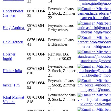
23
14
janine.grindl@moo
Feyerabendhaus,
Hadersdorfer
08761 684-
2. Stock, Zimmer
Carmen
35
22
carmen.hadersdor
08761 684-
Feyerabendhaus,
Heigl Andreas
47
Erdgeschoss
andreas.heigl@moo
08761 684-
Feyerabendhaus,
Held Herbert
41
Erdgeschoss
herbert.held@moos
Holzner
08761 684-
Rathaus, EG,
Ingrid
65
Zimmer R0.03
standesamt@moosb
Feyerabendhaus,
08761 684-
Hüther Julia
2. Stock, Zimmer
810
21
julia.huether@moo
Feyerabendhaus,
08761 684-
Jäckel Tim
1. Stock, Zimmer
92
11
tim.jaeckel@moosb
Feyberabendhaus,
Johal-Mangat
08761 684-
2. Stock, Zimmer
Viktoria
818
21
viktoria.johal-ma