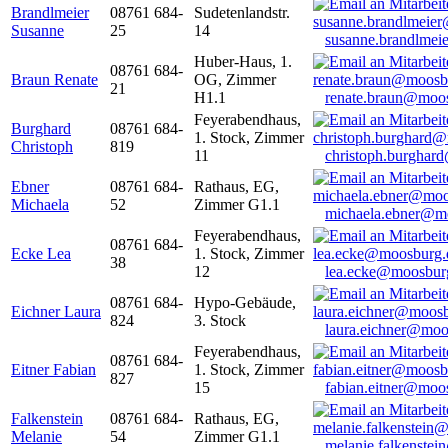
Brandlmeier
08761 684-
Sudetenlandstr.
Susanne
25
14
susanne.brandlme
Huber-Haus, 1.
08761 684-
Braun Renate
OG, Zimmer
21
H1.1
renate.braun@moo
Feyerabendhaus,
Burghard
08761 684-
1. Stock, Zimmer
Christoph
819
11
christoph.burghar
Ebner
08761 684-
Rathaus, EG,
Michaela
52
Zimmer G1.1
michaela.ebner@m
Feyerabendhaus,
08761 684-
Ecke Lea
1. Stock, Zimmer
38
12
lea.ecke@moosbur
08761 684-
Hypo-Gebäude,
Eichner Laura
824
3. Stock
laura.eichner@moo
Feyerabendhaus,
08761 684-
Eitner Fabian
1. Stock, Zimmer
827
15
fabian.eitner@moo
Falkenstein
08761 684-
Rathaus, EG,
Melanie
54
Zimmer G1.1
melanie.falkenste