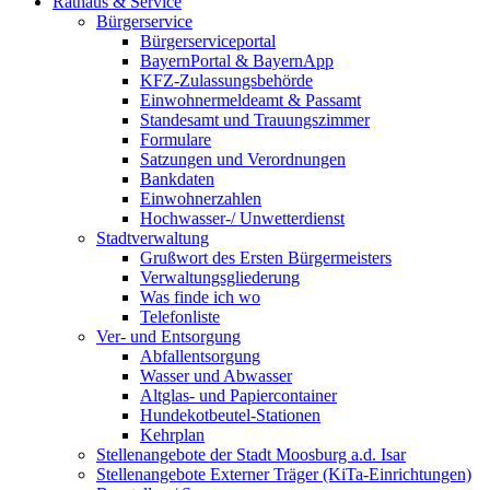
Rathaus & Service
Bürgerservice
Bürgerserviceportal
BayernPortal & BayernApp
KFZ-Zulassungsbehörde
Einwohnermeldeamt & Passamt
Standesamt und Trauungszimmer
Formulare
Satzungen und Verordnungen
Bankdaten
Einwohnerzahlen
Hochwasser-/ Unwetterdienst
Stadtverwaltung
Grußwort des Ersten Bürgermeisters
Verwaltungsgliederung
Was finde ich wo
Telefonliste
Ver- und Entsorgung
Abfallentsorgung
Wasser und Abwasser
Altglas- und Papiercontainer
Hundekotbeutel-Stationen
Kehrplan
Stellenangebote der Stadt Moosburg a.d. Isar
Stellenangebote Externer Träger (KiTa-Einrichtungen)