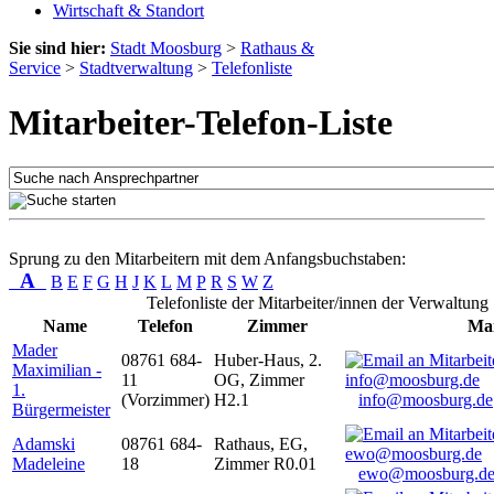
Wirtschaft & Standort
Sie sind hier:
Stadt Moosburg
>
Rathaus &
Service
>
Stadtverwaltung
>
Telefonliste
Mitarbeiter-Telefon-Liste
Sprung zu den Mitarbeitern mit dem Anfangsbuchstaben:
A
B
E
F
G
H
J
K
L
M
P
R
S
W
Z
Telefonliste der Mitarbeiter/innen der Verwaltung
Name
Telefon
Zimmer
Mai
Mader
08761 684-
Huber-Haus, 2.
Maximilian -
11
OG, Zimmer
1.
(Vorzimmer)
H2.1
info@moosburg.de
Bürgermeister
Adamski
08761 684-
Rathaus, EG,
Madeleine
18
Zimmer R0.01
ewo@moosburg.d