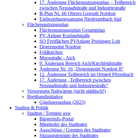
17. Änderung Flächennutzungsplan – Teilbereich
zwischen Neustadtstraße und Industriestraße
B-Plan Nr. 66 Oberes Gereuth Nordost
Einbeziehungssatzung Niederambach Süd
Flächennutzungsplan
Flächennutzungsplan Gesamtplan
PV-Anlage Kurlandstraße
SO Freiflächen PV­Anlage Preisinger Loh
Degernpoint Nordost
Feldkirchen
Moosstraße - Aich
9. Änderung Bereich Aich/Kirchfeldstraße
Änderung Nr. 16 „Degernpoint Nordost II“
12. Änderung Teilbereich im Ortsteil Pfrombach
17. Änderung „Teilbereich zwischen
Neustadtstraße und Industriestraße“
Versorgung Nahwärme (nicht städtisch!)
Breitbandinitiative
Glasfaserausbau (2023)
Stadtrat & Politik
Stadtrat / Termine usw
Bürgerinfo-Portal
Mitglieder des Stadtrates
Ausschüsse / Gremien des Stadtrates
Sitzungstermine des Stadtrates