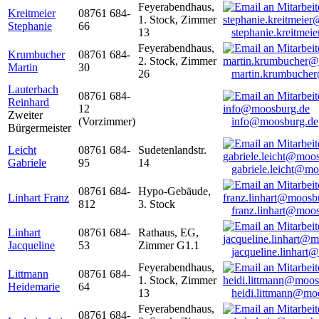
Feyerabendhaus,
Kreitmeier
08761 684-
1. Stock, Zimmer
Stephanie
66
13
stephanie.kreitme
Feyerabendhaus,
Krumbucher
08761 684-
2. Stock, Zimmer
Martin
30
26
martin.krumbuche
Lauterbach
08761 684-
Reinhard
12
Zweiter
(Vorzimmer)
info@moosburg.de
Bürgermeister
Leicht
08761 684-
Sudetenlandstr.
Gabriele
95
14
gabriele.leicht@m
08761 684-
Hypo-Gebäude,
Linhart Franz
812
3. Stock
franz.linhart@moo
Linhart
08761 684-
Rathaus, EG,
Jacqueline
53
Zimmer G1.1
jacqueline.linhart
Feyerabendhaus,
Littmann
08761 684-
1. Stock, Zimmer
Heidemarie
64
13
heidi.littmann@mo
Feyerabendhaus,
08761 684-