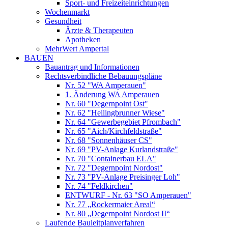
Sport- und Freizeiteinrichtungen
Wochenmarkt
Gesundheit
Ärzte & Therapeuten
Apotheken
MehrWert Ampertal
BAUEN
Bauantrag und Informationen
Rechtsverbindliche Bebauungspläne
Nr. 52 "WA Amperauen"
1. Änderung WA Amperauen
Nr. 60 "Degernpoint Ost"
Nr. 62 "Heilingbrunner Wiese"
Nr. 64 "Gewerbegebiet Pfrombach"
Nr. 65 "Aich/Kirchfeldstraße"
Nr. 68 "Sonnenhäuser CS"
Nr. 69 "PV-Anlage Kurlandstraße"
Nr. 70 "Containerbau ELA"
Nr. 72 "Degernpoint Nordost"
Nr. 73 "PV-Anlage Preisinger Loh"
Nr. 74 "Feldkirchen"
ENTWURF - Nr. 63 "SO Amperauen"
Nr. 77 „Rockermaier Areal“
Nr. 80 „Degernpoint Nordost II“
Laufende Bauleitplanverfahren