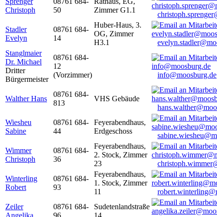
Sprenger
08761 684-
Rathaus, EG,
Christoph
50
Zimmer G1.1
christoph.sprenge
Huber-Haus, 3.
Stadler
08761 684-
OG, Zimmer
Evelyn
14
H3.1
evelyn.stadler@mo
Stanglmaier
08761 684-
Dr. Michael
12
Dritter
(Vorzimmer)
info@moosburg.de
Bürgermeister
08761 684-
Walther Hans
VHS Gebäude
813
hans.walther@moo
Wiesheu
08761 684-
Feyerabendhaus,
Sabine
44
Erdgeschoss
sabine.wiesheu@m
Feyerabendhaus,
Wimmer
08761 684-
2. Stock, Zimmer
Christoph
36
23
christoph.wimmer
Feyerabendhaus,
Winterling
08761 684-
1. Stock, Zimmer
Robert
93
11
robert.winterling
Zeiler
08761 684-
Sudetenlandstraße
Angelika
96
14