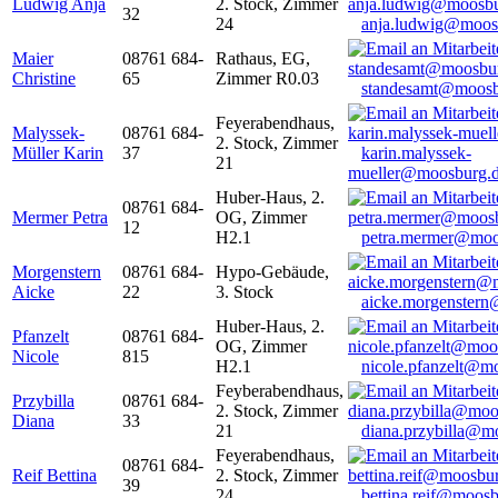
Ludwig Anja
2. Stock, Zimmer
32
24
anja.ludwig@moos
Maier
08761 684-
Rathaus, EG,
Christine
65
Zimmer R0.03
standesamt@moosb
Feyerabendhaus,
Malyssek-
08761 684-
2. Stock, Zimmer
Müller Karin
37
karin.malyssek-
21
mueller@moosburg.
Huber-Haus, 2.
08761 684-
Mermer Petra
OG, Zimmer
12
H2.1
petra.mermer@moo
Morgenstern
08761 684-
Hypo-Gebäude,
Aicke
22
3. Stock
aicke.morgenster
Huber-Haus, 2.
Pfanzelt
08761 684-
OG, Zimmer
Nicole
815
H2.1
nicole.pfanzelt@m
Feyberabendhaus,
Przybilla
08761 684-
2. Stock, Zimmer
Diana
33
21
diana.przybilla@m
Feyerabendhaus,
08761 684-
Reif Bettina
2. Stock, Zimmer
39
24
bettina.reif@moosb