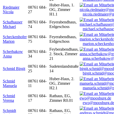
Huber-Haus, 1.
Riedmaier
08761 684-
OG, Zimmer
Nicola
27
H1.1
nicola.riedmaier@
Schafhauser
08761 684-
Feyerabendhaus,
Michael
74
Erdgeschoss
michael.schafhaus
Scheckenhofer
08761 684-
Feyerabendhaus,
Marion
75
Erdgeschoss
marion.scheckenh
Feyberabendhaus,
Scherbakow
08761 684-
2. Stock, Zimmer
Anna
34
21
anna.scherbakow@
08761 684-
Sudetenlandstraße
Schmid Birgit
25
14
birgit.schmid@moo
Huber-Haus, 2.
Schmid
08761 684-
OG, Zimmer
Manuela
11
H2.1
manuela.schmid@m
Schmid
08761 684-
Rathaus, EG,
Verena
17
Zimmer R0.01
ewo@moosburg.d
Schmidt
08761 684-
Rathaus, EG,