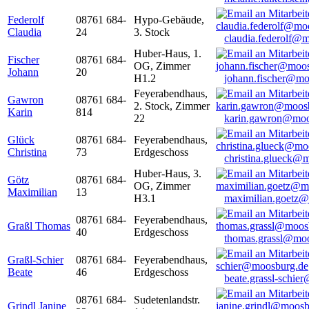
Federolf
08761 684-
Hypo-Gebäude,
Claudia
24
3. Stock
claudia.federolf@
Huber-Haus, 1.
Fischer
08761 684-
OG, Zimmer
Johann
20
H1.2
johann.fischer@mo
Feyerabendhaus,
Gawron
08761 684-
2. Stock, Zimmer
Karin
814
22
karin.gawron@moo
Glück
08761 684-
Feyerabendhaus,
Christina
73
Erdgeschoss
christina.glueck@
Huber-Haus, 3.
Götz
08761 684-
OG, Zimmer
Maximilian
13
H3.1
maximilian.goetz
08761 684-
Feyerabendhaus,
Graßl Thomas
40
Erdgeschoss
thomas.grassl@mo
Graßl-Schier
08761 684-
Feyerabendhaus,
Beate
46
Erdgeschoss
beate.grassl-schi
08761 684-
Sudetenlandstr.
Grindl Janine