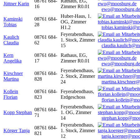
08761 684-
Rathaus, EG,
Jüttner Karin
16
Zimmer R0.01
ewo@moosburg.d
Huber-Haus, 1.
Kaminski
08761 684-
OG, Zimmer
Tobias
28
H1.2
tobias.kaminski@m
Feyerabendhaus,
Kaulich
08761 684-
1. Stock, Zimmer
Claudia
62
15
claudia.kaulich@m
Kern
08761 684-
Rathaus, EG,
Angelika
17
Zimmer R0.01
ewo@moosburg.d
Feyerabendhaus,
Kirschner
08761 684-
2. Stock, Zimmer
Martina
828
24
martina.kirschner
Kollein
08761 684-
Feyerabendhaus,
Florian
823
Erdgeschoss
florian.kollein@m
Feyerabendhaus,
08761 684-
Kopp Stephan
1. OG, Zimmer
71
14
stephan.kopp@moo
Feyerabendhaus,
08761 684-
Körger Tanja
1. Stock, Zimmer
821
12
tanja.koerger@moo