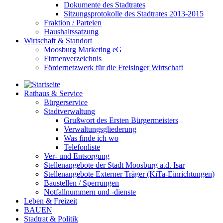
Dokumente des Stadtrates
Sitzungsprotokolle des Stadtrates 2013-2015
Fraktion / Parteien
Haushaltssatzung
Wirtschaft & Standort
Moosburg Marketing eG
Firmenverzeichnis
Fördernetzwerk für die Freisinger Wirtschaft
Rathaus & Service
Bürgerservice
Stadtverwaltung
Grußwort des Ersten Bürgermeisters
Verwaltungsgliederung
Was finde ich wo
Telefonliste
Ver- und Entsorgung
Stellenangebote der Stadt Moosburg a.d. Isar
Stellenangebote Externer Träger (KiTa-Einrichtungen)
Baustellen / Sperrungen
Notfallnummern und -dienste
Leben & Freizeit
BAUEN
Stadtrat & Politik