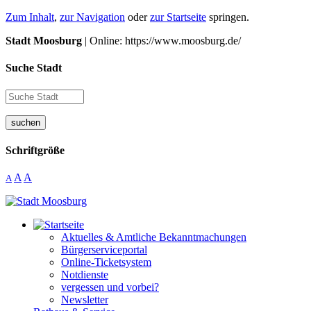
Zum Inhalt
,
zur Navigation
oder
zur Startseite
springen.
Stadt Moosburg
| Online: https://www.moosburg.de/
Suche Stadt
suchen
Schriftgröße
A
A
A
Aktuelles & Amtliche Bekanntmachungen
Bürgerserviceportal
Online-Ticketsystem
Notdienste
vergessen und vorbei?
Newsletter