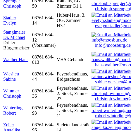
Sprenger
08761 684-
Rathaus, EG,
Christoph
50
Zimmer G1.1
christoph.sprenge
Huber-Haus, 3.
Stadler
08761 684-
OG, Zimmer
Evelyn
14
H3.1
evelyn.stadler@mo
Stanglmaier
08761 684-
Dr. Michael
12
Dritter
(Vorzimmer)
info@moosburg.de
Bürgermeister
08761 684-
Walther Hans
VHS Gebäude
813
hans.walther@moo
Wiesheu
08761 684-
Feyerabendhaus,
Sabine
44
Erdgeschoss
sabine.wiesheu@m
Feyerabendhaus,
Wimmer
08761 684-
2. Stock, Zimmer
Christoph
36
23
christoph.wimmer
Feyerabendhaus,
Winterling
08761 684-
1. Stock, Zimmer
Robert
93
11
robert.winterling
Zeiler
08761 684-
Sudetenlandstraße
Angelika
96
14