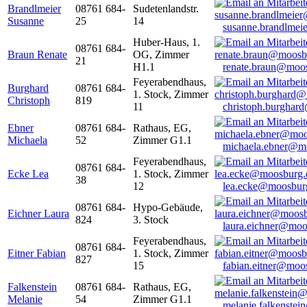
Brandlmeier
08761 684-
Sudetenlandstr.
Susanne
25
14
susanne.brandlme
Huber-Haus, 1.
08761 684-
Braun Renate
OG, Zimmer
21
H1.1
renate.braun@moo
Feyerabendhaus,
Burghard
08761 684-
1. Stock, Zimmer
Christoph
819
11
christoph.burghar
Ebner
08761 684-
Rathaus, EG,
Michaela
52
Zimmer G1.1
michaela.ebner@m
Feyerabendhaus,
08761 684-
Ecke Lea
1. Stock, Zimmer
38
12
lea.ecke@moosbur
08761 684-
Hypo-Gebäude,
Eichner Laura
824
3. Stock
laura.eichner@moo
Feyerabendhaus,
08761 684-
Eitner Fabian
1. Stock, Zimmer
827
15
fabian.eitner@moo
Falkenstein
08761 684-
Rathaus, EG,
Melanie
54
Zimmer G1.1
melanie.falkenste