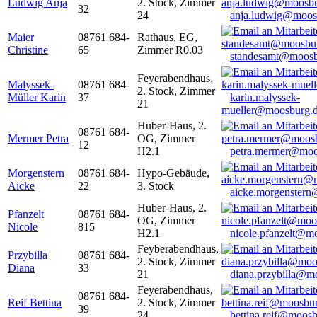
Ludwig Anja
2. Stock, Zimmer
32
24
anja.ludwig@moos
Maier
08761 684-
Rathaus, EG,
Christine
65
Zimmer R0.03
standesamt@moosb
Feyerabendhaus,
Malyssek-
08761 684-
2. Stock, Zimmer
Müller Karin
37
karin.malyssek-
21
mueller@moosburg.
Huber-Haus, 2.
08761 684-
Mermer Petra
OG, Zimmer
12
H2.1
petra.mermer@moo
Morgenstern
08761 684-
Hypo-Gebäude,
Aicke
22
3. Stock
aicke.morgenster
Huber-Haus, 2.
Pfanzelt
08761 684-
OG, Zimmer
Nicole
815
H2.1
nicole.pfanzelt@m
Feyberabendhaus,
Przybilla
08761 684-
2. Stock, Zimmer
Diana
33
21
diana.przybilla@m
Feyerabendhaus,
08761 684-
Reif Bettina
2. Stock, Zimmer
39
24
bettina.reif@moosb