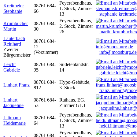
Feyerabendhaus,
Kreitmeier
08761 684-
1. Stock, Zimmer
Stephanie
66
13
stephanie.kreitme
Feyerabendhaus,
Krumbucher
08761 684-
2. Stock, Zimmer
Martin
30
26
martin.krumbuche
Lauterbach
08761 684-
Reinhard
12
Zweiter
(Vorzimmer)
info@moosburg.de
Bürgermeister
Leicht
08761 684-
Sudetenlandstr.
Gabriele
95
14
gabriele.leicht@m
08761 684-
Hypo-Gebäude,
Linhart Franz
812
3. Stock
franz.linhart@moo
Linhart
08761 684-
Rathaus, EG,
Jacqueline
53
Zimmer G1.1
jacqueline.linhart
Feyerabendhaus,
Littmann
08761 684-
1. Stock, Zimmer
Heidemarie
64
13
heidi.littmann@mo
Feyerabendhaus,
08761 684-