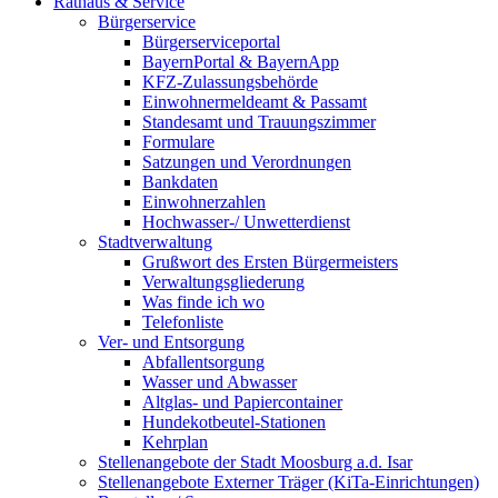
Rathaus & Service
Bürgerservice
Bürgerserviceportal
BayernPortal & BayernApp
KFZ-Zulassungsbehörde
Einwohnermeldeamt & Passamt
Standesamt und Trauungszimmer
Formulare
Satzungen und Verordnungen
Bankdaten
Einwohnerzahlen
Hochwasser-/ Unwetterdienst
Stadtverwaltung
Grußwort des Ersten Bürgermeisters
Verwaltungsgliederung
Was finde ich wo
Telefonliste
Ver- und Entsorgung
Abfallentsorgung
Wasser und Abwasser
Altglas- und Papiercontainer
Hundekotbeutel-Stationen
Kehrplan
Stellenangebote der Stadt Moosburg a.d. Isar
Stellenangebote Externer Träger (KiTa-Einrichtungen)