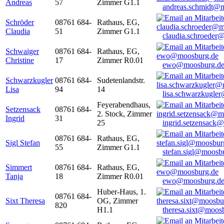
Andreas
57
Zimmer G1.1
andreas.schmidt@
Schröder
08761 684-
Rathaus, EG,
Claudia
51
Zimmer G1.1
claudia.schroeder
Schwaiger
08761 684-
Rathaus, EG,
Christine
17
Zimmer R0.01
ewo@moosburg.d
Schwarzkugler
08761 684-
Sudetenlandstr.
Lisa
94
14
lisa.schwarzkugle
Feyerabendhaus,
Setzensack
08761 684-
2. Stock, Zimmer
Ingrid
31
25
ingrid.setzensack
08761 684-
Rathaus, EG,
Sigl Stefan
55
Zimmer G1.1
stefan.sigl@moosb
Simmert
08761 684-
Rathaus, EG,
Tanja
18
Zimmer R0.01
ewo@moosburg.d
Huber-Haus, 1.
08761 684-
Sixt Theresa
OG, Zimmer
820
H1.1
theresa.sixt@moos