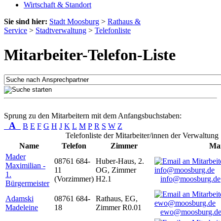
Wirtschaft & Standort
Sie sind hier:
Stadt Moosburg
>
Rathaus &
Service
>
Stadtverwaltung
>
Telefonliste
Mitarbeiter-Telefon-Liste
Sprung zu den Mitarbeitern mit dem Anfangsbuchstaben:
A
B
E
F
G
H
J
K
L
M
P
R
S
W
Z
Telefonliste der Mitarbeiter/innen der Verwaltung
Name
Telefon
Zimmer
Mai
Mader
08761 684-
Huber-Haus, 2.
Maximilian -
11
OG, Zimmer
1.
(Vorzimmer)
H2.1
info@moosburg.de
Bürgermeister
Adamski
08761 684-
Rathaus, EG,
Madeleine
18
Zimmer R0.01
ewo@moosburg.d