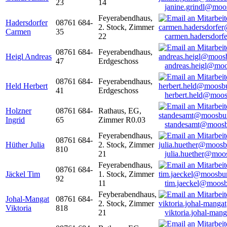
23
14
janine.grindl@moo
Feyerabendhaus,
Hadersdorfer
08761 684-
2. Stock, Zimmer
Carmen
35
22
carmen.hadersdor
08761 684-
Feyerabendhaus,
Heigl Andreas
47
Erdgeschoss
andreas.heigl@moo
08761 684-
Feyerabendhaus,
Held Herbert
41
Erdgeschoss
herbert.held@moos
Holzner
08761 684-
Rathaus, EG,
Ingrid
65
Zimmer R0.03
standesamt@moosb
Feyerabendhaus,
08761 684-
Hüther Julia
2. Stock, Zimmer
810
21
julia.huether@moo
Feyerabendhaus,
08761 684-
Jäckel Tim
1. Stock, Zimmer
92
11
tim.jaeckel@moosb
Feyberabendhaus,
Johal-Mangat
08761 684-
2. Stock, Zimmer
Viktoria
818
21
viktoria.johal-ma