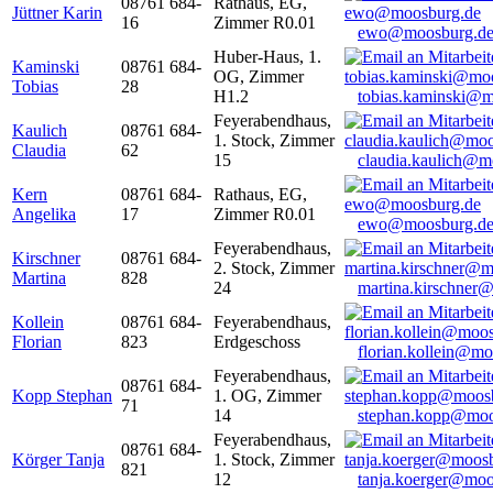
08761 684-
Rathaus, EG,
Jüttner Karin
16
Zimmer R0.01
ewo@moosburg.d
Huber-Haus, 1.
Kaminski
08761 684-
OG, Zimmer
Tobias
28
H1.2
tobias.kaminski@m
Feyerabendhaus,
Kaulich
08761 684-
1. Stock, Zimmer
Claudia
62
15
claudia.kaulich@m
Kern
08761 684-
Rathaus, EG,
Angelika
17
Zimmer R0.01
ewo@moosburg.d
Feyerabendhaus,
Kirschner
08761 684-
2. Stock, Zimmer
Martina
828
24
martina.kirschner
Kollein
08761 684-
Feyerabendhaus,
Florian
823
Erdgeschoss
florian.kollein@m
Feyerabendhaus,
08761 684-
Kopp Stephan
1. OG, Zimmer
71
14
stephan.kopp@moo
Feyerabendhaus,
08761 684-
Körger Tanja
1. Stock, Zimmer
821
12
tanja.koerger@moo