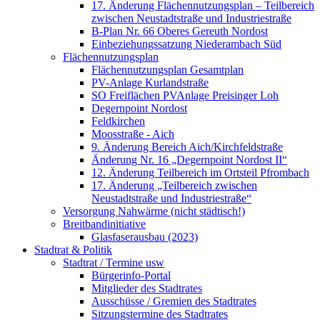
17. Änderung Flächennutzungsplan – Teilbereich
zwischen Neustadtstraße und Industriestraße
B-Plan Nr. 66 Oberes Gereuth Nordost
Einbeziehungssatzung Niederambach Süd
Flächennutzungsplan
Flächennutzungsplan Gesamtplan
PV-Anlage Kurlandstraße
SO Freiflächen PV­Anlage Preisinger Loh
Degernpoint Nordost
Feldkirchen
Moosstraße - Aich
9. Änderung Bereich Aich/Kirchfeldstraße
Änderung Nr. 16 „Degernpoint Nordost II“
12. Änderung Teilbereich im Ortsteil Pfrombach
17. Änderung „Teilbereich zwischen
Neustadtstraße und Industriestraße“
Versorgung Nahwärme (nicht städtisch!)
Breitbandinitiative
Glasfaserausbau (2023)
Stadtrat & Politik
Stadtrat / Termine usw
Bürgerinfo-Portal
Mitglieder des Stadtrates
Ausschüsse / Gremien des Stadtrates
Sitzungstermine des Stadtrates