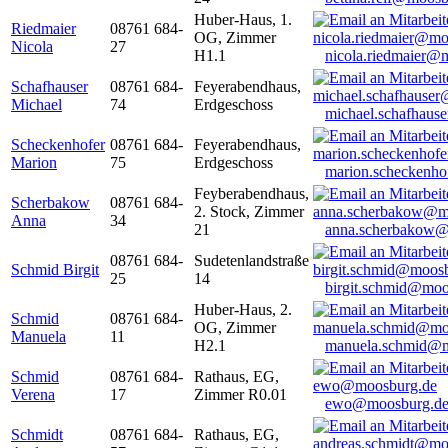
Huber-Haus, 1.
Riedmaier
08761 684-
OG, Zimmer
Nicola
27
H1.1
nicola.riedmaier@
Schafhauser
08761 684-
Feyerabendhaus,
Michael
74
Erdgeschoss
michael.schafhaus
Scheckenhofer
08761 684-
Feyerabendhaus,
Marion
75
Erdgeschoss
marion.scheckenh
Feyberabendhaus,
Scherbakow
08761 684-
2. Stock, Zimmer
Anna
34
21
anna.scherbakow@
08761 684-
Sudetenlandstraße
Schmid Birgit
25
14
birgit.schmid@moo
Huber-Haus, 2.
Schmid
08761 684-
OG, Zimmer
Manuela
11
H2.1
manuela.schmid@m
Schmid
08761 684-
Rathaus, EG,
Verena
17
Zimmer R0.01
ewo@moosburg.d
Schmidt
08761 684-
Rathaus, EG,