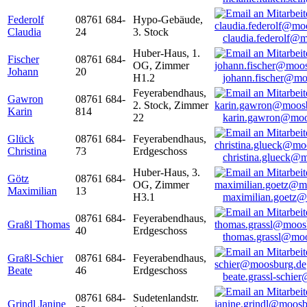
Federolf
08761 684-
Hypo-Gebäude,
Claudia
24
3. Stock
claudia.federolf@
Huber-Haus, 1.
Fischer
08761 684-
OG, Zimmer
Johann
20
H1.2
johann.fischer@mo
Feyerabendhaus,
Gawron
08761 684-
2. Stock, Zimmer
Karin
814
22
karin.gawron@moo
Glück
08761 684-
Feyerabendhaus,
Christina
73
Erdgeschoss
christina.glueck@
Huber-Haus, 3.
Götz
08761 684-
OG, Zimmer
Maximilian
13
H3.1
maximilian.goetz
08761 684-
Feyerabendhaus,
Graßl Thomas
40
Erdgeschoss
thomas.grassl@mo
Graßl-Schier
08761 684-
Feyerabendhaus,
Beate
46
Erdgeschoss
beate.grassl-schi
08761 684-
Sudetenlandstr.
Grindl Janine