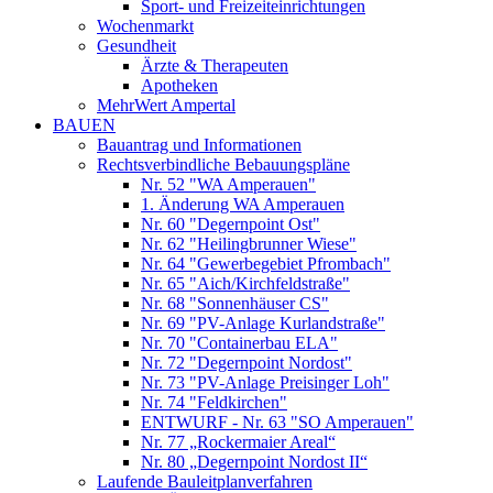
Sport- und Freizeiteinrichtungen
Wochenmarkt
Gesundheit
Ärzte & Therapeuten
Apotheken
MehrWert Ampertal
BAUEN
Bauantrag und Informationen
Rechtsverbindliche Bebauungspläne
Nr. 52 "WA Amperauen"
1. Änderung WA Amperauen
Nr. 60 "Degernpoint Ost"
Nr. 62 "Heilingbrunner Wiese"
Nr. 64 "Gewerbegebiet Pfrombach"
Nr. 65 "Aich/Kirchfeldstraße"
Nr. 68 "Sonnenhäuser CS"
Nr. 69 "PV-Anlage Kurlandstraße"
Nr. 70 "Containerbau ELA"
Nr. 72 "Degernpoint Nordost"
Nr. 73 "PV-Anlage Preisinger Loh"
Nr. 74 "Feldkirchen"
ENTWURF - Nr. 63 "SO Amperauen"
Nr. 77 „Rockermaier Areal“
Nr. 80 „Degernpoint Nordost II“
Laufende Bauleitplanverfahren