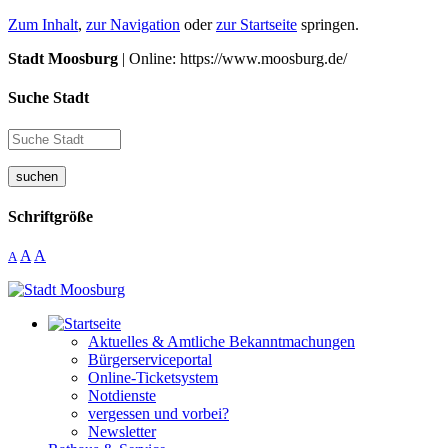
Zum Inhalt
,
zur Navigation
oder
zur Startseite
springen.
Stadt Moosburg
| Online: https://www.moosburg.de/
Suche Stadt
suchen
Schriftgröße
A
A
A
Aktuelles & Amtliche Bekanntmachungen
Bürgerserviceportal
Online-Ticketsystem
Notdienste
vergessen und vorbei?
Newsletter