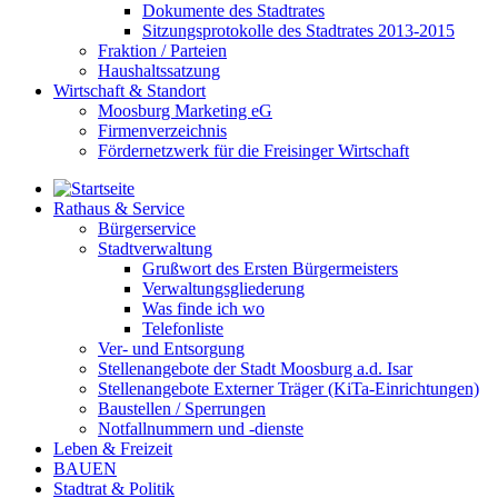
Dokumente des Stadtrates
Sitzungsprotokolle des Stadtrates 2013-2015
Fraktion / Parteien
Haushaltssatzung
Wirtschaft & Standort
Moosburg Marketing eG
Firmenverzeichnis
Fördernetzwerk für die Freisinger Wirtschaft
Rathaus & Service
Bürgerservice
Stadtverwaltung
Grußwort des Ersten Bürgermeisters
Verwaltungsgliederung
Was finde ich wo
Telefonliste
Ver- und Entsorgung
Stellenangebote der Stadt Moosburg a.d. Isar
Stellenangebote Externer Träger (KiTa-Einrichtungen)
Baustellen / Sperrungen
Notfallnummern und -dienste
Leben & Freizeit
BAUEN
Stadtrat & Politik