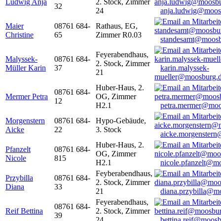
Ludwig Anja
2. Stock, Zimmer
32
24
anja.ludwig@moos
Maier
08761 684-
Rathaus, EG,
Christine
65
Zimmer R0.03
standesamt@moosb
Feyerabendhaus,
Malyssek-
08761 684-
2. Stock, Zimmer
Müller Karin
37
karin.malyssek-
21
mueller@moosburg.
Huber-Haus, 2.
08761 684-
Mermer Petra
OG, Zimmer
12
H2.1
petra.mermer@moo
Morgenstern
08761 684-
Hypo-Gebäude,
Aicke
22
3. Stock
aicke.morgenster
Huber-Haus, 2.
Pfanzelt
08761 684-
OG, Zimmer
Nicole
815
H2.1
nicole.pfanzelt@m
Feyberabendhaus,
Przybilla
08761 684-
2. Stock, Zimmer
Diana
33
21
diana.przybilla@m
Feyerabendhaus,
08761 684-
Reif Bettina
2. Stock, Zimmer
39
24
bettina.reif@moosb