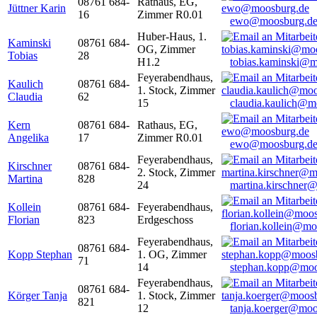
08761 684-
Rathaus, EG,
Jüttner Karin
16
Zimmer R0.01
ewo@moosburg.d
Huber-Haus, 1.
Kaminski
08761 684-
OG, Zimmer
Tobias
28
H1.2
tobias.kaminski@m
Feyerabendhaus,
Kaulich
08761 684-
1. Stock, Zimmer
Claudia
62
15
claudia.kaulich@m
Kern
08761 684-
Rathaus, EG,
Angelika
17
Zimmer R0.01
ewo@moosburg.d
Feyerabendhaus,
Kirschner
08761 684-
2. Stock, Zimmer
Martina
828
24
martina.kirschner
Kollein
08761 684-
Feyerabendhaus,
Florian
823
Erdgeschoss
florian.kollein@m
Feyerabendhaus,
08761 684-
Kopp Stephan
1. OG, Zimmer
71
14
stephan.kopp@moo
Feyerabendhaus,
08761 684-
Körger Tanja
1. Stock, Zimmer
821
12
tanja.koerger@moo