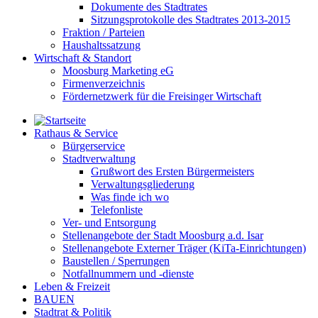
Dokumente des Stadtrates
Sitzungsprotokolle des Stadtrates 2013-2015
Fraktion / Parteien
Haushaltssatzung
Wirtschaft & Standort
Moosburg Marketing eG
Firmenverzeichnis
Fördernetzwerk für die Freisinger Wirtschaft
Rathaus & Service
Bürgerservice
Stadtverwaltung
Grußwort des Ersten Bürgermeisters
Verwaltungsgliederung
Was finde ich wo
Telefonliste
Ver- und Entsorgung
Stellenangebote der Stadt Moosburg a.d. Isar
Stellenangebote Externer Träger (KiTa-Einrichtungen)
Baustellen / Sperrungen
Notfallnummern und -dienste
Leben & Freizeit
BAUEN
Stadtrat & Politik