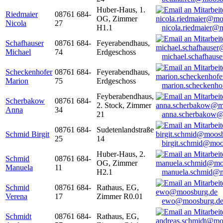
Huber-Haus, 1.
Riedmaier
08761 684-
OG, Zimmer
Nicola
27
H1.1
nicola.riedmaier@
Schafhauser
08761 684-
Feyerabendhaus,
Michael
74
Erdgeschoss
michael.schafhaus
Scheckenhofer
08761 684-
Feyerabendhaus,
Marion
75
Erdgeschoss
marion.scheckenh
Feyberabendhaus,
Scherbakow
08761 684-
2. Stock, Zimmer
Anna
34
21
anna.scherbakow@
08761 684-
Sudetenlandstraße
Schmid Birgit
25
14
birgit.schmid@moo
Huber-Haus, 2.
Schmid
08761 684-
OG, Zimmer
Manuela
11
H2.1
manuela.schmid@m
Schmid
08761 684-
Rathaus, EG,
Verena
17
Zimmer R0.01
ewo@moosburg.d
Schmidt
08761 684-
Rathaus, EG,