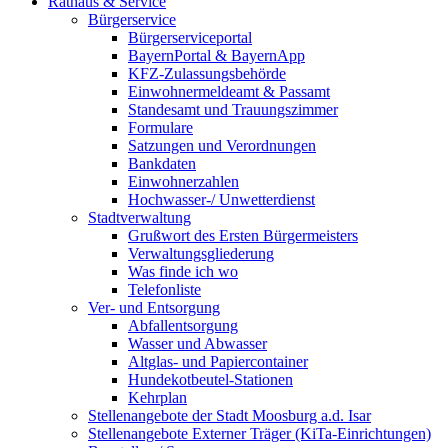
Rathaus & Service
Bürgerservice
Bürgerserviceportal
BayernPortal & BayernApp
KFZ-Zulassungsbehörde
Einwohnermeldeamt & Passamt
Standesamt und Trauungszimmer
Formulare
Satzungen und Verordnungen
Bankdaten
Einwohnerzahlen
Hochwasser-/ Unwetterdienst
Stadtverwaltung
Grußwort des Ersten Bürgermeisters
Verwaltungsgliederung
Was finde ich wo
Telefonliste
Ver- und Entsorgung
Abfallentsorgung
Wasser und Abwasser
Altglas- und Papiercontainer
Hundekotbeutel-Stationen
Kehrplan
Stellenangebote der Stadt Moosburg a.d. Isar
Stellenangebote Externer Träger (KiTa-Einrichtungen)