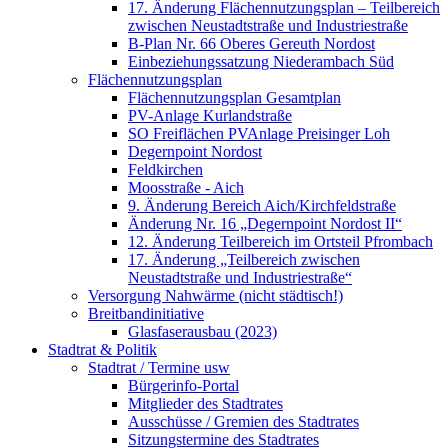
17. Änderung Flächennutzungsplan – Teilbereich
zwischen Neustadtstraße und Industriestraße
B-Plan Nr. 66 Oberes Gereuth Nordost
Einbeziehungssatzung Niederambach Süd
Flächennutzungsplan
Flächennutzungsplan Gesamtplan
PV-Anlage Kurlandstraße
SO Freiflächen PV­Anlage Preisinger Loh
Degernpoint Nordost
Feldkirchen
Moosstraße - Aich
9. Änderung Bereich Aich/Kirchfeldstraße
Änderung Nr. 16 „Degernpoint Nordost II“
12. Änderung Teilbereich im Ortsteil Pfrombach
17. Änderung „Teilbereich zwischen
Neustadtstraße und Industriestraße“
Versorgung Nahwärme (nicht städtisch!)
Breitbandinitiative
Glasfaserausbau (2023)
Stadtrat & Politik
Stadtrat / Termine usw
Bürgerinfo-Portal
Mitglieder des Stadtrates
Ausschüsse / Gremien des Stadtrates
Sitzungstermine des Stadtrates