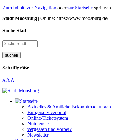
Zum Inhalt
,
zur Navigation
oder
zur Startseite
springen.
Stadt Moosburg
| Online: https://www.moosburg.de/
Suche Stadt
suchen
Schriftgröße
A
A
A
Aktuelles & Amtliche Bekanntmachungen
Bürgerserviceportal
Online-Ticketsystem
Notdienste
vergessen und vorbei?
Newsletter