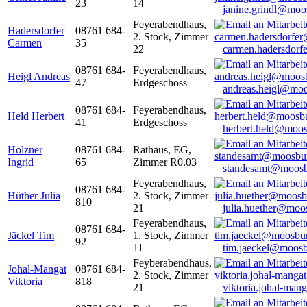
23
14
janine.grindl@moo
Feyerabendhaus,
Hadersdorfer
08761 684-
2. Stock, Zimmer
Carmen
35
22
carmen.hadersdor
08761 684-
Feyerabendhaus,
Heigl Andreas
47
Erdgeschoss
andreas.heigl@moo
08761 684-
Feyerabendhaus,
Held Herbert
41
Erdgeschoss
herbert.held@moos
Holzner
08761 684-
Rathaus, EG,
Ingrid
65
Zimmer R0.03
standesamt@moosb
Feyerabendhaus,
08761 684-
Hüther Julia
2. Stock, Zimmer
810
21
julia.huether@moo
Feyerabendhaus,
08761 684-
Jäckel Tim
1. Stock, Zimmer
92
11
tim.jaeckel@moosb
Feyberabendhaus,
Johal-Mangat
08761 684-
2. Stock, Zimmer
Viktoria
818
21
viktoria.johal-ma