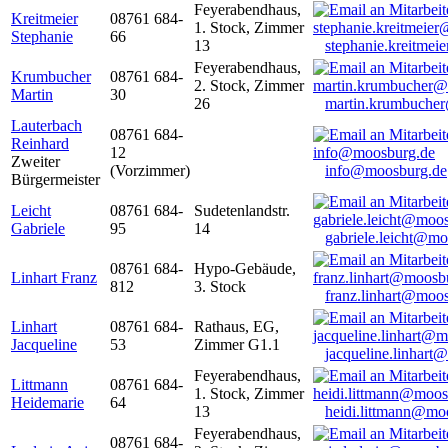
Feyerabendhaus,
Kreitmeier
08761 684-
1. Stock, Zimmer
Stephanie
66
13
stephanie.kreitme
Feyerabendhaus,
Krumbucher
08761 684-
2. Stock, Zimmer
Martin
30
26
martin.krumbuche
Lauterbach
08761 684-
Reinhard
12
Zweiter
(Vorzimmer)
info@moosburg.de
Bürgermeister
Leicht
08761 684-
Sudetenlandstr.
Gabriele
95
14
gabriele.leicht@m
08761 684-
Hypo-Gebäude,
Linhart Franz
812
3. Stock
franz.linhart@moo
Linhart
08761 684-
Rathaus, EG,
Jacqueline
53
Zimmer G1.1
jacqueline.linhart
Feyerabendhaus,
Littmann
08761 684-
1. Stock, Zimmer
Heidemarie
64
13
heidi.littmann@mo
Feyerabendhaus,
08761 684-