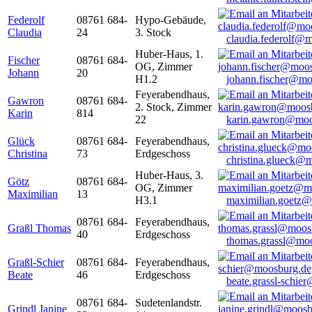
Federolf
08761 684-
Hypo-Gebäude,
Claudia
24
3. Stock
claudia.federolf@
Huber-Haus, 1.
Fischer
08761 684-
OG, Zimmer
Johann
20
H1.2
johann.fischer@mo
Feyerabendhaus,
Gawron
08761 684-
2. Stock, Zimmer
Karin
814
22
karin.gawron@moo
Glück
08761 684-
Feyerabendhaus,
Christina
73
Erdgeschoss
christina.glueck@
Huber-Haus, 3.
Götz
08761 684-
OG, Zimmer
Maximilian
13
H3.1
maximilian.goetz
08761 684-
Feyerabendhaus,
Graßl Thomas
40
Erdgeschoss
thomas.grassl@mo
Graßl-Schier
08761 684-
Feyerabendhaus,
Beate
46
Erdgeschoss
beate.grassl-schi
08761 684-
Sudetenlandstr.
Grindl Janine