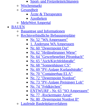
Sport- und Freizeiteinrichtungen
Wochenmarkt
Gesundheit
Ärzte & Therapeuten
Apotheken
MehrWert Ampertal
BAUEN
Bauantrag und Informationen
Rechtsverbindliche Bebauungspläne
Nr. 52 "WA Amperauen"
1. Änderung WA Amperauen
Nr. 60 "Degernpoint Ost"
Nr. 62 "Heilingbrunner Wiese"
Nr. 64 "Gewerbegebiet Pfrombach"
Nr. 65 "Aich/Kirchfeldstraße"
Nr. 68 "Sonnenhäuser CS"
Nr. 69 "PV-Anlage Kurlandstraße"
Nr. 70 "Containerbau ELA"
Nr. 72 "Degernpoint Nordost"
Nr. 73 "PV-Anlage Preisinger Loh"
Nr. 74 "Feldkirchen"
ENTWURF - Nr. 63 "SO Amperauen"
Nr. 77 „Rockermaier Areal“
Nr. 80 „Degernpoint Nordost II“
Laufende Bauleitplanverfahren