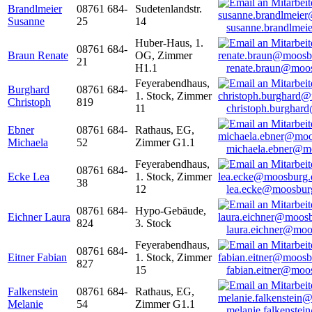
Brandlmeier
08761 684-
Sudetenlandstr.
Susanne
25
14
susanne.brandlme
Huber-Haus, 1.
08761 684-
Braun Renate
OG, Zimmer
21
H1.1
renate.braun@moo
Feyerabendhaus,
Burghard
08761 684-
1. Stock, Zimmer
Christoph
819
11
christoph.burghar
Ebner
08761 684-
Rathaus, EG,
Michaela
52
Zimmer G1.1
michaela.ebner@m
Feyerabendhaus,
08761 684-
Ecke Lea
1. Stock, Zimmer
38
12
lea.ecke@moosbur
08761 684-
Hypo-Gebäude,
Eichner Laura
824
3. Stock
laura.eichner@moo
Feyerabendhaus,
08761 684-
Eitner Fabian
1. Stock, Zimmer
827
15
fabian.eitner@moo
Falkenstein
08761 684-
Rathaus, EG,
Melanie
54
Zimmer G1.1
melanie.falkenste