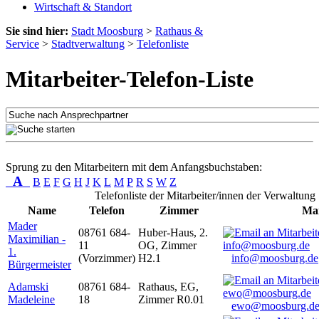
Wirtschaft & Standort
Sie sind hier:
Stadt Moosburg
>
Rathaus &
Service
>
Stadtverwaltung
>
Telefonliste
Mitarbeiter-Telefon-Liste
Sprung zu den Mitarbeitern mit dem Anfangsbuchstaben:
A
B
E
F
G
H
J
K
L
M
P
R
S
W
Z
Telefonliste der Mitarbeiter/innen der Verwaltung
Name
Telefon
Zimmer
Mai
Mader
08761 684-
Huber-Haus, 2.
Maximilian -
11
OG, Zimmer
1.
(Vorzimmer)
H2.1
info@moosburg.de
Bürgermeister
Adamski
08761 684-
Rathaus, EG,
Madeleine
18
Zimmer R0.01
ewo@moosburg.d