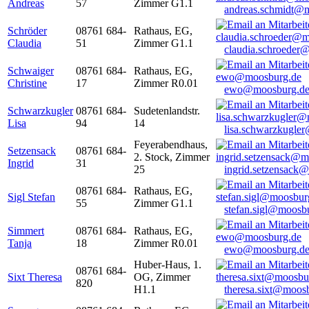
Andreas
57
Zimmer G1.1
andreas.schmidt@
Schröder
08761 684-
Rathaus, EG,
Claudia
51
Zimmer G1.1
claudia.schroeder
Schwaiger
08761 684-
Rathaus, EG,
Christine
17
Zimmer R0.01
ewo@moosburg.d
Schwarzkugler
08761 684-
Sudetenlandstr.
Lisa
94
14
lisa.schwarzkugle
Feyerabendhaus,
Setzensack
08761 684-
2. Stock, Zimmer
Ingrid
31
25
ingrid.setzensack
08761 684-
Rathaus, EG,
Sigl Stefan
55
Zimmer G1.1
stefan.sigl@moosb
Simmert
08761 684-
Rathaus, EG,
Tanja
18
Zimmer R0.01
ewo@moosburg.d
Huber-Haus, 1.
08761 684-
Sixt Theresa
OG, Zimmer
820
H1.1
theresa.sixt@moos