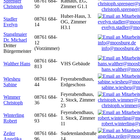
Sprenger
08761 684-
Rathaus, EG,
Christoph
50
Zimmer G1.1
christoph.sprenge
Huber-Haus, 3.
Stadler
08761 684-
OG, Zimmer
Evelyn
14
H3.1
evelyn.stadler@mo
Stanglmaier
08761 684-
Dr. Michael
12
Dritter
(Vorzimmer)
info@moosburg.de
Bürgermeister
08761 684-
Walther Hans
VHS Gebäude
813
hans.walther@moo
Wiesheu
08761 684-
Feyerabendhaus,
Sabine
44
Erdgeschoss
sabine.wiesheu@m
Feyerabendhaus,
Wimmer
08761 684-
2. Stock, Zimmer
Christoph
36
23
christoph.wimmer
Feyerabendhaus,
Winterling
08761 684-
1. Stock, Zimmer
Robert
93
11
robert.winterling
Zeiler
08761 684-
Sudetenlandstraße
Angelika
96
14