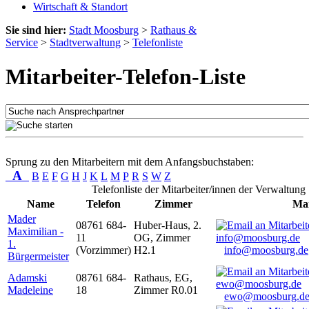
Wirtschaft & Standort
Sie sind hier:
Stadt Moosburg
>
Rathaus &
Service
>
Stadtverwaltung
>
Telefonliste
Mitarbeiter-Telefon-Liste
Sprung zu den Mitarbeitern mit dem Anfangsbuchstaben:
A
B
E
F
G
H
J
K
L
M
P
R
S
W
Z
Telefonliste der Mitarbeiter/innen der Verwaltung
Name
Telefon
Zimmer
Mai
Mader
08761 684-
Huber-Haus, 2.
Maximilian -
11
OG, Zimmer
1.
(Vorzimmer)
H2.1
info@moosburg.de
Bürgermeister
Adamski
08761 684-
Rathaus, EG,
Madeleine
18
Zimmer R0.01
ewo@moosburg.d