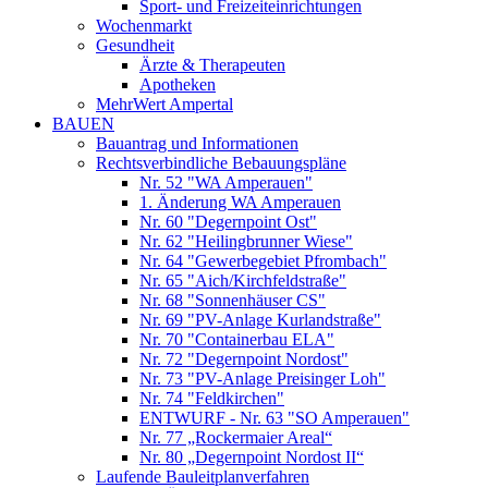
Sport- und Freizeiteinrichtungen
Wochenmarkt
Gesundheit
Ärzte & Therapeuten
Apotheken
MehrWert Ampertal
BAUEN
Bauantrag und Informationen
Rechtsverbindliche Bebauungspläne
Nr. 52 "WA Amperauen"
1. Änderung WA Amperauen
Nr. 60 "Degernpoint Ost"
Nr. 62 "Heilingbrunner Wiese"
Nr. 64 "Gewerbegebiet Pfrombach"
Nr. 65 "Aich/Kirchfeldstraße"
Nr. 68 "Sonnenhäuser CS"
Nr. 69 "PV-Anlage Kurlandstraße"
Nr. 70 "Containerbau ELA"
Nr. 72 "Degernpoint Nordost"
Nr. 73 "PV-Anlage Preisinger Loh"
Nr. 74 "Feldkirchen"
ENTWURF - Nr. 63 "SO Amperauen"
Nr. 77 „Rockermaier Areal“
Nr. 80 „Degernpoint Nordost II“
Laufende Bauleitplanverfahren