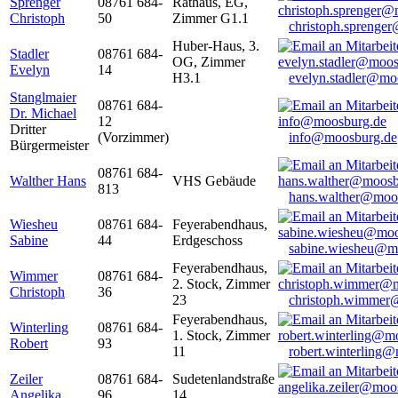
Sprenger
08761 684-
Rathaus, EG,
Christoph
50
Zimmer G1.1
christoph.sprenge
Huber-Haus, 3.
Stadler
08761 684-
OG, Zimmer
Evelyn
14
H3.1
evelyn.stadler@mo
Stanglmaier
08761 684-
Dr. Michael
12
Dritter
(Vorzimmer)
info@moosburg.de
Bürgermeister
08761 684-
Walther Hans
VHS Gebäude
813
hans.walther@moo
Wiesheu
08761 684-
Feyerabendhaus,
Sabine
44
Erdgeschoss
sabine.wiesheu@m
Feyerabendhaus,
Wimmer
08761 684-
2. Stock, Zimmer
Christoph
36
23
christoph.wimmer
Feyerabendhaus,
Winterling
08761 684-
1. Stock, Zimmer
Robert
93
11
robert.winterling
Zeiler
08761 684-
Sudetenlandstraße
Angelika
96
14