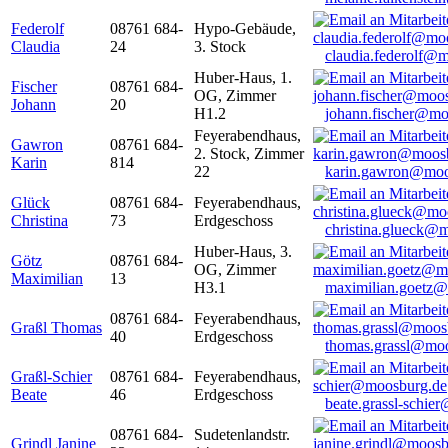
Federolf
08761 684-
Hypo-Gebäude,
Claudia
24
3. Stock
claudia.federolf@
Huber-Haus, 1.
Fischer
08761 684-
OG, Zimmer
Johann
20
H1.2
johann.fischer@mo
Feyerabendhaus,
Gawron
08761 684-
2. Stock, Zimmer
Karin
814
22
karin.gawron@moo
Glück
08761 684-
Feyerabendhaus,
Christina
73
Erdgeschoss
christina.glueck@
Huber-Haus, 3.
Götz
08761 684-
OG, Zimmer
Maximilian
13
H3.1
maximilian.goetz
08761 684-
Feyerabendhaus,
Graßl Thomas
40
Erdgeschoss
thomas.grassl@mo
Graßl-Schier
08761 684-
Feyerabendhaus,
Beate
46
Erdgeschoss
beate.grassl-schi
08761 684-
Sudetenlandstr.
Grindl Janine