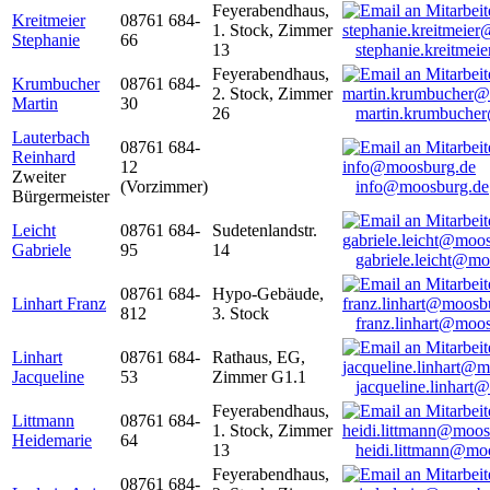
Feyerabendhaus,
Kreitmeier
08761 684-
1. Stock, Zimmer
Stephanie
66
13
stephanie.kreitme
Feyerabendhaus,
Krumbucher
08761 684-
2. Stock, Zimmer
Martin
30
26
martin.krumbuche
Lauterbach
08761 684-
Reinhard
12
Zweiter
(Vorzimmer)
info@moosburg.de
Bürgermeister
Leicht
08761 684-
Sudetenlandstr.
Gabriele
95
14
gabriele.leicht@m
08761 684-
Hypo-Gebäude,
Linhart Franz
812
3. Stock
franz.linhart@moo
Linhart
08761 684-
Rathaus, EG,
Jacqueline
53
Zimmer G1.1
jacqueline.linhart
Feyerabendhaus,
Littmann
08761 684-
1. Stock, Zimmer
Heidemarie
64
13
heidi.littmann@mo
Feyerabendhaus,
08761 684-