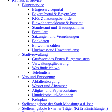
Rathaus & Service
Bürgerservice
Bürgerserviceportal
BayernPortal & BayernApp
KFZ-Zulassungsbehörde
Einwohnermeldeamt & Passamt
Standesamt und Trauungszimmer
Formulare
Satzungen und Verordnungen
Bankdaten
Einwohnerzahlen
Hochwasser-/ Unwetterdienst
Stadtverwaltung
Grußwort des Ersten Bürgermeisters
Verwaltungsgliederung
Was finde ich wo
Telefonliste
Ver- und Entsorgung
Abfallentsorgung
Wasser und Abwasser
Altglas- und Papiercontainer
Hundekotbeutel-Stationen
Kehrplan
Stellenangebote der Stadt Moosburg a.d. Isar
Stellenangebote Externer Träger (KiTa-Einrichtungen)