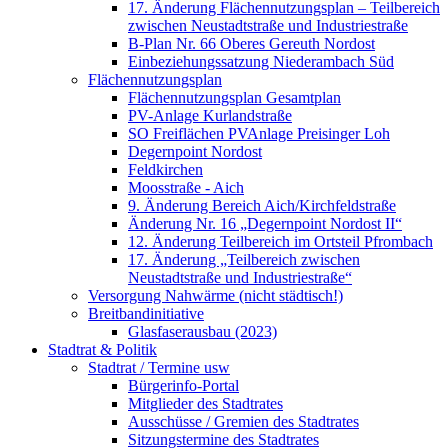
17. Änderung Flächennutzungsplan – Teilbereich
zwischen Neustadtstraße und Industriestraße
B-Plan Nr. 66 Oberes Gereuth Nordost
Einbeziehungssatzung Niederambach Süd
Flächennutzungsplan
Flächennutzungsplan Gesamtplan
PV-Anlage Kurlandstraße
SO Freiflächen PV­Anlage Preisinger Loh
Degernpoint Nordost
Feldkirchen
Moosstraße - Aich
9. Änderung Bereich Aich/Kirchfeldstraße
Änderung Nr. 16 „Degernpoint Nordost II“
12. Änderung Teilbereich im Ortsteil Pfrombach
17. Änderung „Teilbereich zwischen
Neustadtstraße und Industriestraße“
Versorgung Nahwärme (nicht städtisch!)
Breitbandinitiative
Glasfaserausbau (2023)
Stadtrat & Politik
Stadtrat / Termine usw
Bürgerinfo-Portal
Mitglieder des Stadtrates
Ausschüsse / Gremien des Stadtrates
Sitzungstermine des Stadtrates