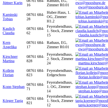
08761 684-
Rathaus, EG,
Jüttner Karin
16
Zimmer R0.01
ewo@moosburg.d
Huber-Haus, 1.
Kaminski
08761 684-
OG, Zimmer
Tobias
28
H1.2
tobias.kaminski@m
Feyerabendhaus,
Kaulich
08761 684-
1. Stock, Zimmer
Claudia
62
15
claudia.kaulich@m
Kern
08761 684-
Rathaus, EG,
Angelika
17
Zimmer R0.01
ewo@moosburg.d
Feyerabendhaus,
Kirschner
08761 684-
2. Stock, Zimmer
Martina
828
24
martina.kirschner
Kollein
08761 684-
Feyerabendhaus,
Florian
823
Erdgeschoss
florian.kollein@m
Feyerabendhaus,
08761 684-
Kopp Stephan
1. OG, Zimmer
71
14
stephan.kopp@moo
Feyerabendhaus,
08761 684-
Körger Tanja
1. Stock, Zimmer
821
12
tanja.koerger@moo