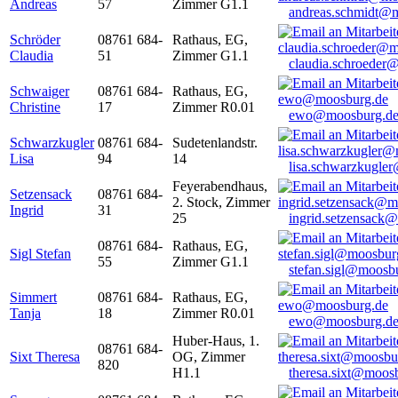
Andreas
57
Zimmer G1.1
andreas.schmidt@
Schröder
08761 684-
Rathaus, EG,
Claudia
51
Zimmer G1.1
claudia.schroeder
Schwaiger
08761 684-
Rathaus, EG,
Christine
17
Zimmer R0.01
ewo@moosburg.d
Schwarzkugler
08761 684-
Sudetenlandstr.
Lisa
94
14
lisa.schwarzkugle
Feyerabendhaus,
Setzensack
08761 684-
2. Stock, Zimmer
Ingrid
31
25
ingrid.setzensack
08761 684-
Rathaus, EG,
Sigl Stefan
55
Zimmer G1.1
stefan.sigl@moosb
Simmert
08761 684-
Rathaus, EG,
Tanja
18
Zimmer R0.01
ewo@moosburg.d
Huber-Haus, 1.
08761 684-
Sixt Theresa
OG, Zimmer
820
H1.1
theresa.sixt@moos