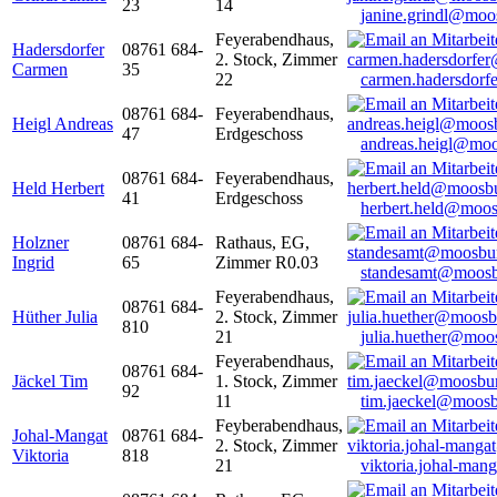
23
14
janine.grindl@moo
Feyerabendhaus,
Hadersdorfer
08761 684-
2. Stock, Zimmer
Carmen
35
22
carmen.hadersdor
08761 684-
Feyerabendhaus,
Heigl Andreas
47
Erdgeschoss
andreas.heigl@moo
08761 684-
Feyerabendhaus,
Held Herbert
41
Erdgeschoss
herbert.held@moos
Holzner
08761 684-
Rathaus, EG,
Ingrid
65
Zimmer R0.03
standesamt@moosb
Feyerabendhaus,
08761 684-
Hüther Julia
2. Stock, Zimmer
810
21
julia.huether@moo
Feyerabendhaus,
08761 684-
Jäckel Tim
1. Stock, Zimmer
92
11
tim.jaeckel@moosb
Feyberabendhaus,
Johal-Mangat
08761 684-
2. Stock, Zimmer
Viktoria
818
21
viktoria.johal-ma