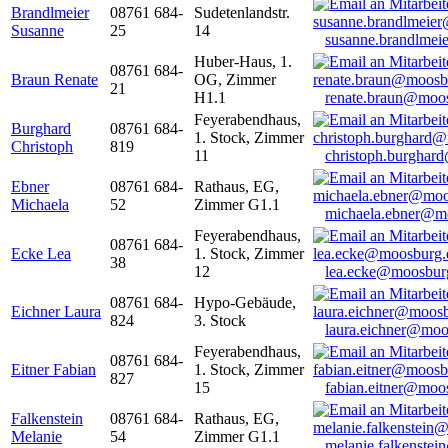
Brandlmeier
08761 684-
Sudetenlandstr.
Susanne
25
14
susanne.brandlme
Huber-Haus, 1.
08761 684-
Braun Renate
OG, Zimmer
21
H1.1
renate.braun@moo
Feyerabendhaus,
Burghard
08761 684-
1. Stock, Zimmer
Christoph
819
11
christoph.burghar
Ebner
08761 684-
Rathaus, EG,
Michaela
52
Zimmer G1.1
michaela.ebner@m
Feyerabendhaus,
08761 684-
Ecke Lea
1. Stock, Zimmer
38
12
lea.ecke@moosbur
08761 684-
Hypo-Gebäude,
Eichner Laura
824
3. Stock
laura.eichner@moo
Feyerabendhaus,
08761 684-
Eitner Fabian
1. Stock, Zimmer
827
15
fabian.eitner@moo
Falkenstein
08761 684-
Rathaus, EG,
Melanie
54
Zimmer G1.1
melanie.falkenste