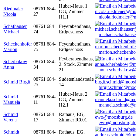
Huber-Haus, 1.
Riedmaier
08761 684-
OG, Zimmer
Nicola
27
H1.1
nicola.riedmaier@
Schafhauser
08761 684-
Feyerabendhaus,
Michael
74
Erdgeschoss
michael.schafhaus
Scheckenhofer
08761 684-
Feyerabendhaus,
Marion
75
Erdgeschoss
marion.scheckenh
Feyberabendhaus,
Scherbakow
08761 684-
2. Stock, Zimmer
Anna
34
21
anna.scherbakow@
08761 684-
Sudetenlandstraße
Schmid Birgit
25
14
birgit.schmid@moo
Huber-Haus, 2.
Schmid
08761 684-
OG, Zimmer
Manuela
11
H2.1
manuela.schmid@m
Schmid
08761 684-
Rathaus, EG,
Verena
17
Zimmer R0.01
ewo@moosburg.d
Schmidt
08761 684-
Rathaus, EG,