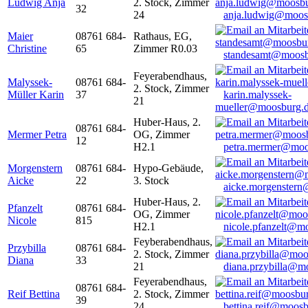
Ludwig Anja
2. Stock, Zimmer
32
24
anja.ludwig@moos
Maier
08761 684-
Rathaus, EG,
Christine
65
Zimmer R0.03
standesamt@moosb
Feyerabendhaus,
Malyssek-
08761 684-
2. Stock, Zimmer
Müller Karin
37
karin.malyssek-
21
mueller@moosburg.
Huber-Haus, 2.
08761 684-
Mermer Petra
OG, Zimmer
12
H2.1
petra.mermer@moo
Morgenstern
08761 684-
Hypo-Gebäude,
Aicke
22
3. Stock
aicke.morgenster
Huber-Haus, 2.
Pfanzelt
08761 684-
OG, Zimmer
Nicole
815
H2.1
nicole.pfanzelt@m
Feyberabendhaus,
Przybilla
08761 684-
2. Stock, Zimmer
Diana
33
21
diana.przybilla@m
Feyerabendhaus,
08761 684-
Reif Bettina
2. Stock, Zimmer
39
24
bettina.reif@moosb