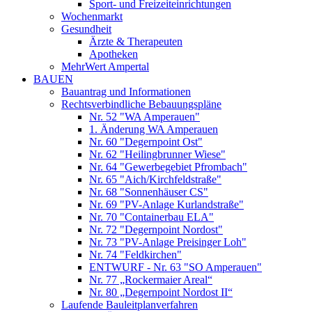
Sport- und Freizeiteinrichtungen
Wochenmarkt
Gesundheit
Ärzte & Therapeuten
Apotheken
MehrWert Ampertal
BAUEN
Bauantrag und Informationen
Rechtsverbindliche Bebauungspläne
Nr. 52 "WA Amperauen"
1. Änderung WA Amperauen
Nr. 60 "Degernpoint Ost"
Nr. 62 "Heilingbrunner Wiese"
Nr. 64 "Gewerbegebiet Pfrombach"
Nr. 65 "Aich/Kirchfeldstraße"
Nr. 68 "Sonnenhäuser CS"
Nr. 69 "PV-Anlage Kurlandstraße"
Nr. 70 "Containerbau ELA"
Nr. 72 "Degernpoint Nordost"
Nr. 73 "PV-Anlage Preisinger Loh"
Nr. 74 "Feldkirchen"
ENTWURF - Nr. 63 "SO Amperauen"
Nr. 77 „Rockermaier Areal“
Nr. 80 „Degernpoint Nordost II“
Laufende Bauleitplanverfahren