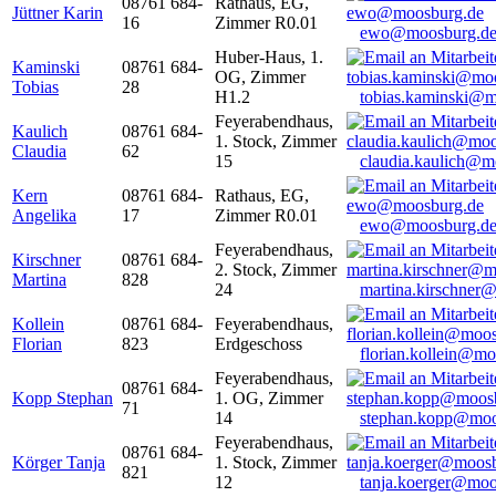
08761 684-
Rathaus, EG,
Jüttner Karin
16
Zimmer R0.01
ewo@moosburg.d
Huber-Haus, 1.
Kaminski
08761 684-
OG, Zimmer
Tobias
28
H1.2
tobias.kaminski@m
Feyerabendhaus,
Kaulich
08761 684-
1. Stock, Zimmer
Claudia
62
15
claudia.kaulich@m
Kern
08761 684-
Rathaus, EG,
Angelika
17
Zimmer R0.01
ewo@moosburg.d
Feyerabendhaus,
Kirschner
08761 684-
2. Stock, Zimmer
Martina
828
24
martina.kirschner
Kollein
08761 684-
Feyerabendhaus,
Florian
823
Erdgeschoss
florian.kollein@m
Feyerabendhaus,
08761 684-
Kopp Stephan
1. OG, Zimmer
71
14
stephan.kopp@moo
Feyerabendhaus,
08761 684-
Körger Tanja
1. Stock, Zimmer
821
12
tanja.koerger@moo