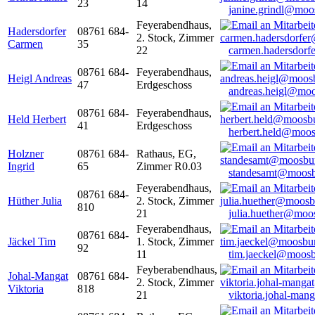
23
14
janine.grindl@moo
Feyerabendhaus,
Hadersdorfer
08761 684-
2. Stock, Zimmer
Carmen
35
22
carmen.hadersdor
08761 684-
Feyerabendhaus,
Heigl Andreas
47
Erdgeschoss
andreas.heigl@moo
08761 684-
Feyerabendhaus,
Held Herbert
41
Erdgeschoss
herbert.held@moos
Holzner
08761 684-
Rathaus, EG,
Ingrid
65
Zimmer R0.03
standesamt@moosb
Feyerabendhaus,
08761 684-
Hüther Julia
2. Stock, Zimmer
810
21
julia.huether@moo
Feyerabendhaus,
08761 684-
Jäckel Tim
1. Stock, Zimmer
92
11
tim.jaeckel@moosb
Feyberabendhaus,
Johal-Mangat
08761 684-
2. Stock, Zimmer
Viktoria
818
21
viktoria.johal-ma