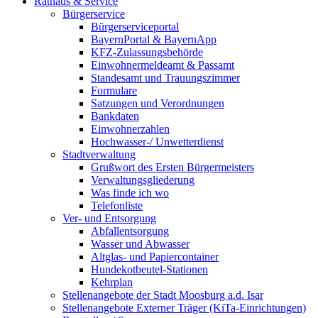
Rathaus & Service
Bürgerservice
Bürgerserviceportal
BayernPortal & BayernApp
KFZ-Zulassungsbehörde
Einwohnermeldeamt & Passamt
Standesamt und Trauungszimmer
Formulare
Satzungen und Verordnungen
Bankdaten
Einwohnerzahlen
Hochwasser-/ Unwetterdienst
Stadtverwaltung
Grußwort des Ersten Bürgermeisters
Verwaltungsgliederung
Was finde ich wo
Telefonliste
Ver- und Entsorgung
Abfallentsorgung
Wasser und Abwasser
Altglas- und Papiercontainer
Hundekotbeutel-Stationen
Kehrplan
Stellenangebote der Stadt Moosburg a.d. Isar
Stellenangebote Externer Träger (KiTa-Einrichtungen)