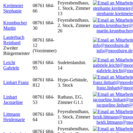
Feyerabendhaus,
Kreitmeier
08761 684-
1. Stock, Zimmer
Stephanie
66
13
stephanie.kreitme
Feyerabendhaus,
Krumbucher
08761 684-
2. Stock, Zimmer
Martin
30
26
martin.krumbuche
Lauterbach
08761 684-
Reinhard
12
Zweiter
(Vorzimmer)
info@moosburg.de
Bürgermeister
Leicht
08761 684-
Sudetenlandstr.
Gabriele
95
14
gabriele.leicht@m
08761 684-
Hypo-Gebäude,
Linhart Franz
812
3. Stock
franz.linhart@moo
Linhart
08761 684-
Rathaus, EG,
Jacqueline
53
Zimmer G1.1
jacqueline.linhart
Feyerabendhaus,
Littmann
08761 684-
1. Stock, Zimmer
Heidemarie
64
13
heidi.littmann@mo
Feyerabendhaus,
08761 684-