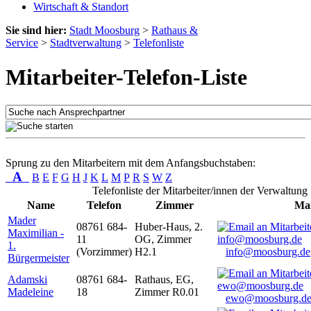
Wirtschaft & Standort
Sie sind hier:
Stadt Moosburg
>
Rathaus &
Service
>
Stadtverwaltung
>
Telefonliste
Mitarbeiter-Telefon-Liste
Sprung zu den Mitarbeitern mit dem Anfangsbuchstaben:
A
B
E
F
G
H
J
K
L
M
P
R
S
W
Z
Telefonliste der Mitarbeiter/innen der Verwaltung
Name
Telefon
Zimmer
Mai
Mader
08761 684-
Huber-Haus, 2.
Maximilian -
11
OG, Zimmer
1.
(Vorzimmer)
H2.1
info@moosburg.de
Bürgermeister
Adamski
08761 684-
Rathaus, EG,
Madeleine
18
Zimmer R0.01
ewo@moosburg.d