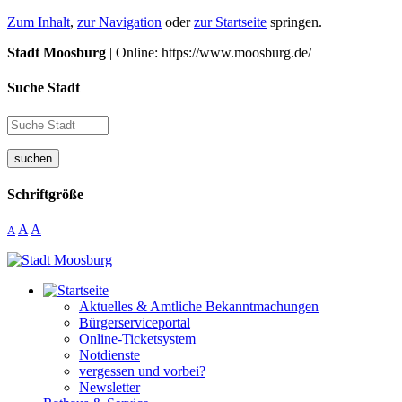
Zum Inhalt
,
zur Navigation
oder
zur Startseite
springen.
Stadt Moosburg
| Online: https://www.moosburg.de/
Suche Stadt
suchen
Schriftgröße
A
A
A
Aktuelles & Amtliche Bekanntmachungen
Bürgerserviceportal
Online-Ticketsystem
Notdienste
vergessen und vorbei?
Newsletter