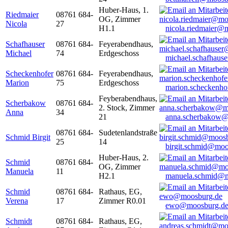
Huber-Haus, 1.
Riedmaier
08761 684-
OG, Zimmer
Nicola
27
H1.1
nicola.riedmaier@
Schafhauser
08761 684-
Feyerabendhaus,
Michael
74
Erdgeschoss
michael.schafhaus
Scheckenhofer
08761 684-
Feyerabendhaus,
Marion
75
Erdgeschoss
marion.scheckenh
Feyberabendhaus,
Scherbakow
08761 684-
2. Stock, Zimmer
Anna
34
21
anna.scherbakow@
08761 684-
Sudetenlandstraße
Schmid Birgit
25
14
birgit.schmid@moo
Huber-Haus, 2.
Schmid
08761 684-
OG, Zimmer
Manuela
11
H2.1
manuela.schmid@m
Schmid
08761 684-
Rathaus, EG,
Verena
17
Zimmer R0.01
ewo@moosburg.d
Schmidt
08761 684-
Rathaus, EG,