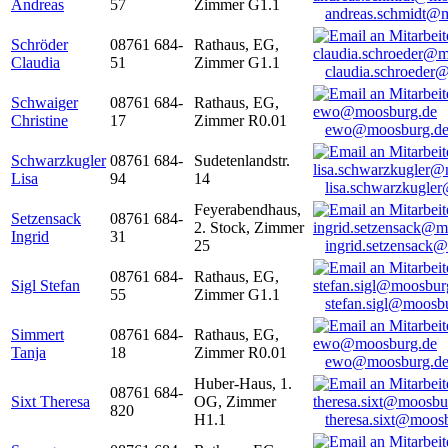
Andreas
57
Zimmer G1.1
andreas.schmidt@
Schröder
08761 684-
Rathaus, EG,
Claudia
51
Zimmer G1.1
claudia.schroeder
Schwaiger
08761 684-
Rathaus, EG,
Christine
17
Zimmer R0.01
ewo@moosburg.d
Schwarzkugler
08761 684-
Sudetenlandstr.
Lisa
94
14
lisa.schwarzkugle
Feyerabendhaus,
Setzensack
08761 684-
2. Stock, Zimmer
Ingrid
31
25
ingrid.setzensack
08761 684-
Rathaus, EG,
Sigl Stefan
55
Zimmer G1.1
stefan.sigl@moosb
Simmert
08761 684-
Rathaus, EG,
Tanja
18
Zimmer R0.01
ewo@moosburg.d
Huber-Haus, 1.
08761 684-
Sixt Theresa
OG, Zimmer
820
H1.1
theresa.sixt@moos