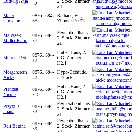
Ludwig Anja
2. Stock, Zimmer
32
24
anja.ludwig@moos
Maier
08761 684-
Rathaus, EG,
Christine
65
Zimmer R0.03
standesamt@moosb
Feyerabendhaus,
Malyssek-
08761 684-
2. Stock, Zimmer
Müller Karin
37
karin.malyssek-
21
mueller@moosburg.
Huber-Haus, 2.
08761 684-
Mermer Petra
OG, Zimmer
12
H2.1
petra.mermer@moo
Morgenstern
08761 684-
Hypo-Gebäude,
Aicke
22
3. Stock
aicke.morgenster
Huber-Haus, 2.
Pfanzelt
08761 684-
OG, Zimmer
Nicole
815
H2.1
nicole.pfanzelt@m
Feyberabendhaus,
Przybilla
08761 684-
2. Stock, Zimmer
Diana
33
21
diana.przybilla@m
Feyerabendhaus,
08761 684-
Reif Bettina
2. Stock, Zimmer
39
24
bettina.reif@moosb