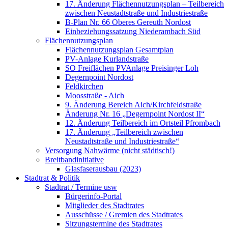
17. Änderung Flächennutzungsplan – Teilbereich
zwischen Neustadtstraße und Industriestraße
B-Plan Nr. 66 Oberes Gereuth Nordost
Einbeziehungssatzung Niederambach Süd
Flächennutzungsplan
Flächennutzungsplan Gesamtplan
PV-Anlage Kurlandstraße
SO Freiflächen PV­Anlage Preisinger Loh
Degernpoint Nordost
Feldkirchen
Moosstraße - Aich
9. Änderung Bereich Aich/Kirchfeldstraße
Änderung Nr. 16 „Degernpoint Nordost II“
12. Änderung Teilbereich im Ortsteil Pfrombach
17. Änderung „Teilbereich zwischen
Neustadtstraße und Industriestraße“
Versorgung Nahwärme (nicht städtisch!)
Breitbandinitiative
Glasfaserausbau (2023)
Stadtrat & Politik
Stadtrat / Termine usw
Bürgerinfo-Portal
Mitglieder des Stadtrates
Ausschüsse / Gremien des Stadtrates
Sitzungstermine des Stadtrates