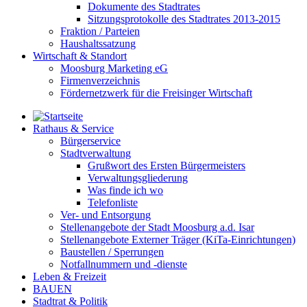
Dokumente des Stadtrates
Sitzungsprotokolle des Stadtrates 2013-2015
Fraktion / Parteien
Haushaltssatzung
Wirtschaft & Standort
Moosburg Marketing eG
Firmenverzeichnis
Fördernetzwerk für die Freisinger Wirtschaft
Rathaus & Service
Bürgerservice
Stadtverwaltung
Grußwort des Ersten Bürgermeisters
Verwaltungsgliederung
Was finde ich wo
Telefonliste
Ver- und Entsorgung
Stellenangebote der Stadt Moosburg a.d. Isar
Stellenangebote Externer Träger (KiTa-Einrichtungen)
Baustellen / Sperrungen
Notfallnummern und -dienste
Leben & Freizeit
BAUEN
Stadtrat & Politik