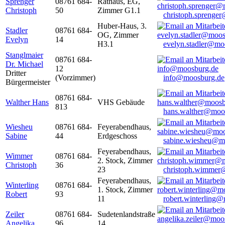
Sprenger
08761 684-
Rathaus, EG,
Christoph
50
Zimmer G1.1
christoph.sprenge
Huber-Haus, 3.
Stadler
08761 684-
OG, Zimmer
Evelyn
14
H3.1
evelyn.stadler@mo
Stanglmaier
08761 684-
Dr. Michael
12
Dritter
(Vorzimmer)
info@moosburg.de
Bürgermeister
08761 684-
Walther Hans
VHS Gebäude
813
hans.walther@moo
Wiesheu
08761 684-
Feyerabendhaus,
Sabine
44
Erdgeschoss
sabine.wiesheu@m
Feyerabendhaus,
Wimmer
08761 684-
2. Stock, Zimmer
Christoph
36
23
christoph.wimmer
Feyerabendhaus,
Winterling
08761 684-
1. Stock, Zimmer
Robert
93
11
robert.winterling
Zeiler
08761 684-
Sudetenlandstraße
Angelika
96
14