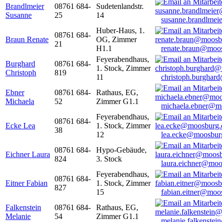
Brandlmeier
08761 684-
Sudetenlandstr.
Susanne
25
14
susanne.brandlme
Huber-Haus, 1.
08761 684-
Braun Renate
OG, Zimmer
21
H1.1
renate.braun@moo
Feyerabendhaus,
Burghard
08761 684-
1. Stock, Zimmer
Christoph
819
11
christoph.burghar
Ebner
08761 684-
Rathaus, EG,
Michaela
52
Zimmer G1.1
michaela.ebner@m
Feyerabendhaus,
08761 684-
Ecke Lea
1. Stock, Zimmer
38
12
lea.ecke@moosbur
08761 684-
Hypo-Gebäude,
Eichner Laura
824
3. Stock
laura.eichner@moo
Feyerabendhaus,
08761 684-
Eitner Fabian
1. Stock, Zimmer
827
15
fabian.eitner@moo
Falkenstein
08761 684-
Rathaus, EG,
Melanie
54
Zimmer G1.1
melanie.falkenste