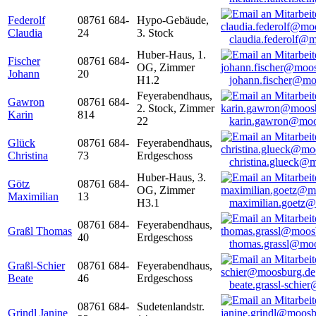
Federolf
08761 684-
Hypo-Gebäude,
Claudia
24
3. Stock
claudia.federolf@
Huber-Haus, 1.
Fischer
08761 684-
OG, Zimmer
Johann
20
H1.2
johann.fischer@mo
Feyerabendhaus,
Gawron
08761 684-
2. Stock, Zimmer
Karin
814
22
karin.gawron@moo
Glück
08761 684-
Feyerabendhaus,
Christina
73
Erdgeschoss
christina.glueck@
Huber-Haus, 3.
Götz
08761 684-
OG, Zimmer
Maximilian
13
H3.1
maximilian.goetz
08761 684-
Feyerabendhaus,
Graßl Thomas
40
Erdgeschoss
thomas.grassl@mo
Graßl-Schier
08761 684-
Feyerabendhaus,
Beate
46
Erdgeschoss
beate.grassl-schi
08761 684-
Sudetenlandstr.
Grindl Janine