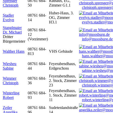
Sprenger
08761 684-
Rathaus, EG,
Christoph
50
Zimmer G1.1
christoph.sprenge
Huber-Haus, 3.
Stadler
08761 684-
OG, Zimmer
Evelyn
14
H3.1
evelyn.stadler@mo
Stanglmaier
08761 684-
Dr. Michael
12
Dritter
(Vorzimmer)
info@moosburg.de
Bürgermeister
08761 684-
Walther Hans
VHS Gebäude
813
hans.walther@moo
Wiesheu
08761 684-
Feyerabendhaus,
Sabine
44
Erdgeschoss
sabine.wiesheu@m
Feyerabendhaus,
Wimmer
08761 684-
2. Stock, Zimmer
Christoph
36
23
christoph.wimmer
Feyerabendhaus,
Winterling
08761 684-
1. Stock, Zimmer
Robert
93
11
robert.winterling
Zeiler
08761 684-
Sudetenlandstraße
Angelika
96
14