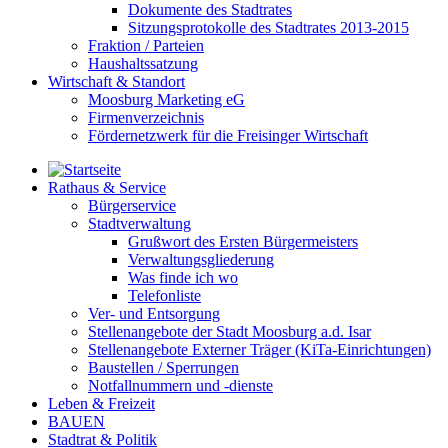
Dokumente des Stadtrates
Sitzungsprotokolle des Stadtrates 2013-2015
Fraktion / Parteien
Haushaltssatzung
Wirtschaft & Standort
Moosburg Marketing eG
Firmenverzeichnis
Fördernetzwerk für die Freisinger Wirtschaft
Rathaus & Service
Bürgerservice
Stadtverwaltung
Grußwort des Ersten Bürgermeisters
Verwaltungsgliederung
Was finde ich wo
Telefonliste
Ver- und Entsorgung
Stellenangebote der Stadt Moosburg a.d. Isar
Stellenangebote Externer Träger (KiTa-Einrichtungen)
Baustellen / Sperrungen
Notfallnummern und -dienste
Leben & Freizeit
BAUEN
Stadtrat & Politik