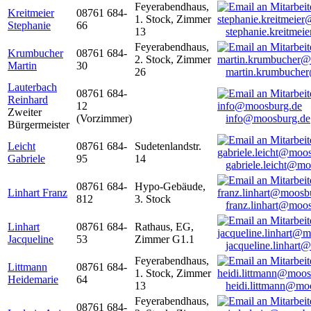
Feyerabendhaus,
Kreitmeier
08761 684-
1. Stock, Zimmer
Stephanie
66
13
stephanie.kreitme
Feyerabendhaus,
Krumbucher
08761 684-
2. Stock, Zimmer
Martin
30
26
martin.krumbuche
Lauterbach
08761 684-
Reinhard
12
Zweiter
(Vorzimmer)
info@moosburg.de
Bürgermeister
Leicht
08761 684-
Sudetenlandstr.
Gabriele
95
14
gabriele.leicht@m
08761 684-
Hypo-Gebäude,
Linhart Franz
812
3. Stock
franz.linhart@moo
Linhart
08761 684-
Rathaus, EG,
Jacqueline
53
Zimmer G1.1
jacqueline.linhart
Feyerabendhaus,
Littmann
08761 684-
1. Stock, Zimmer
Heidemarie
64
13
heidi.littmann@mo
Feyerabendhaus,
08761 684-