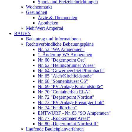
Sport- und Freizeiteinrichtungen
Wochenmarkt
Gesundheit
Ärzte & Therapeuten
Apotheken
MehrWert Ampertal
BAUEN
Bauantrag und Informationen
Rechtsverbindliche Bebauungspläne
Nr. 52 "WA Amperauen"
1. Änderung WA Amperauen
Nr. 60 "Degernpoint Ost"
Nr. 62 "Heilingbrunner Wiese"
Nr. 64 "Gewerbegebiet Pfrombach"
Nr. 65 "Aich/Kirchfeldstraße"
Nr. 68 "Sonnenhäuser CS"
Nr. 69 "PV-Anlage Kurlandstraße"
Nr. 70 "Containerbau ELA"
Nr. 72 "Degernpoint Nordost"
Nr. 73 "PV-Anlage Preisinger Loh"
Nr. 74 "Feldkirchen"
ENTWURF - Nr. 63 "SO Amperauen"
Nr. 77 „Rockermaier Areal“
Nr. 80 „Degernpoint Nordost II“
Laufende Bauleitplanverfahren