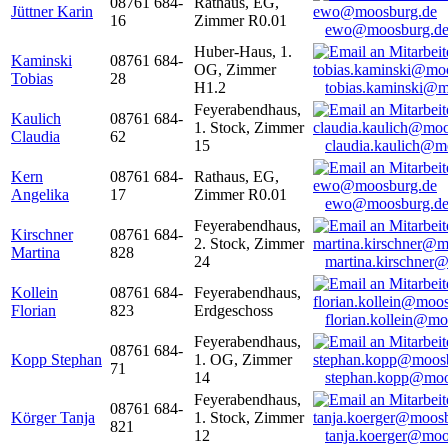
08761 684-
Rathaus, EG,
Jüttner Karin
16
Zimmer R0.01
ewo@moosburg.d
Huber-Haus, 1.
Kaminski
08761 684-
OG, Zimmer
Tobias
28
H1.2
tobias.kaminski@m
Feyerabendhaus,
Kaulich
08761 684-
1. Stock, Zimmer
Claudia
62
15
claudia.kaulich@m
Kern
08761 684-
Rathaus, EG,
Angelika
17
Zimmer R0.01
ewo@moosburg.d
Feyerabendhaus,
Kirschner
08761 684-
2. Stock, Zimmer
Martina
828
24
martina.kirschner
Kollein
08761 684-
Feyerabendhaus,
Florian
823
Erdgeschoss
florian.kollein@m
Feyerabendhaus,
08761 684-
Kopp Stephan
1. OG, Zimmer
71
14
stephan.kopp@moo
Feyerabendhaus,
08761 684-
Körger Tanja
1. Stock, Zimmer
821
12
tanja.koerger@moo