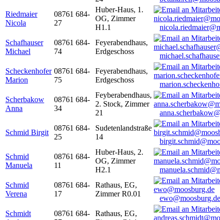
Huber-Haus, 1.
Riedmaier
08761 684-
OG, Zimmer
Nicola
27
H1.1
nicola.riedmaier@
Schafhauser
08761 684-
Feyerabendhaus,
Michael
74
Erdgeschoss
michael.schafhaus
Scheckenhofer
08761 684-
Feyerabendhaus,
Marion
75
Erdgeschoss
marion.scheckenh
Feyberabendhaus,
Scherbakow
08761 684-
2. Stock, Zimmer
Anna
34
21
anna.scherbakow@
08761 684-
Sudetenlandstraße
Schmid Birgit
25
14
birgit.schmid@moo
Huber-Haus, 2.
Schmid
08761 684-
OG, Zimmer
Manuela
11
H2.1
manuela.schmid@m
Schmid
08761 684-
Rathaus, EG,
Verena
17
Zimmer R0.01
ewo@moosburg.d
Schmidt
08761 684-
Rathaus, EG,