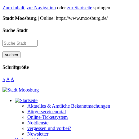
Zum Inhalt
,
zur Navigation
oder
zur Startseite
springen.
Stadt Moosburg
| Online: https://www.moosburg.de/
Suche Stadt
suchen
Schriftgröße
A
A
A
Aktuelles & Amtliche Bekanntmachungen
Bürgerserviceportal
Online-Ticketsystem
Notdienste
vergessen und vorbei?
Newsletter