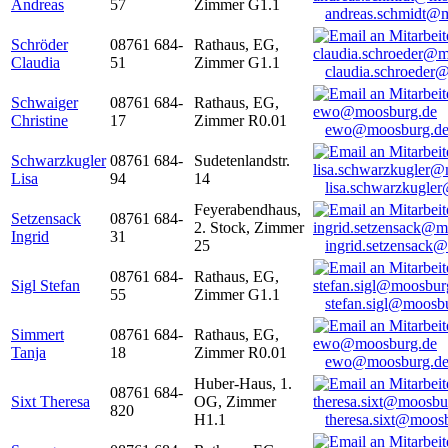
Andreas
57
Zimmer G1.1
andreas.schmidt@
Schröder
08761 684-
Rathaus, EG,
Claudia
51
Zimmer G1.1
claudia.schroeder
Schwaiger
08761 684-
Rathaus, EG,
Christine
17
Zimmer R0.01
ewo@moosburg.d
Schwarzkugler
08761 684-
Sudetenlandstr.
Lisa
94
14
lisa.schwarzkugle
Feyerabendhaus,
Setzensack
08761 684-
2. Stock, Zimmer
Ingrid
31
25
ingrid.setzensack
08761 684-
Rathaus, EG,
Sigl Stefan
55
Zimmer G1.1
stefan.sigl@moosb
Simmert
08761 684-
Rathaus, EG,
Tanja
18
Zimmer R0.01
ewo@moosburg.d
Huber-Haus, 1.
08761 684-
Sixt Theresa
OG, Zimmer
820
H1.1
theresa.sixt@moos