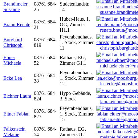
Brandlmeier
08761 684-
Sudetenlandstr.
Susanne
25
14
susanne.brandlme
Huber-Haus, 1.
08761 684-
Braun Renate
OG, Zimmer
21
H1.1
renate.braun@moo
Feyerabendhaus,
Burghard
08761 684-
1. Stock, Zimmer
Christoph
819
11
christoph.burghar
Ebner
08761 684-
Rathaus, EG,
Michaela
52
Zimmer G1.1
michaela.ebner@m
Feyerabendhaus,
08761 684-
Ecke Lea
1. Stock, Zimmer
38
12
lea.ecke@moosbur
08761 684-
Hypo-Gebäude,
Eichner Laura
824
3. Stock
laura.eichner@moo
Feyerabendhaus,
08761 684-
Eitner Fabian
1. Stock, Zimmer
827
15
fabian.eitner@moo
Falkenstein
08761 684-
Rathaus, EG,
Melanie
54
Zimmer G1.1
melanie.falkenste