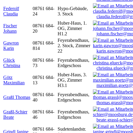
Federolf
08761 684-
Hypo-Gebäude,
Claudia
24
3. Stock
claudia.federolf@
Huber-Haus, 1.
Fischer
08761 684-
OG, Zimmer
Johann
20
H1.2
johann.fischer@mo
Feyerabendhaus,
Gawron
08761 684-
2. Stock, Zimmer
Karin
814
22
karin.gawron@moo
Glück
08761 684-
Feyerabendhaus,
Christina
73
Erdgeschoss
christina.glueck@
Huber-Haus, 3.
Götz
08761 684-
OG, Zimmer
Maximilian
13
H3.1
maximilian.goetz
08761 684-
Feyerabendhaus,
Graßl Thomas
40
Erdgeschoss
thomas.grassl@mo
Graßl-Schier
08761 684-
Feyerabendhaus,
Beate
46
Erdgeschoss
beate.grassl-schi
08761 684-
Sudetenlandstr.
Grindl Janine