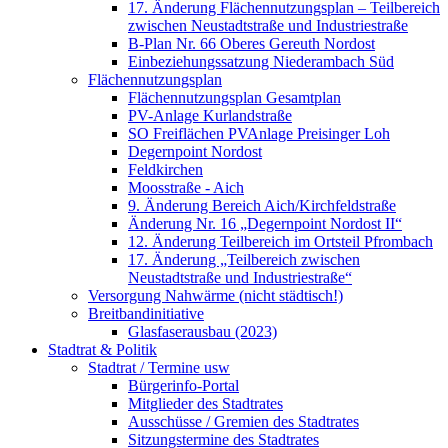
17. Änderung Flächennutzungsplan – Teilbereich
zwischen Neustadtstraße und Industriestraße
B-Plan Nr. 66 Oberes Gereuth Nordost
Einbeziehungssatzung Niederambach Süd
Flächennutzungsplan
Flächennutzungsplan Gesamtplan
PV-Anlage Kurlandstraße
SO Freiflächen PV­Anlage Preisinger Loh
Degernpoint Nordost
Feldkirchen
Moosstraße - Aich
9. Änderung Bereich Aich/Kirchfeldstraße
Änderung Nr. 16 „Degernpoint Nordost II“
12. Änderung Teilbereich im Ortsteil Pfrombach
17. Änderung „Teilbereich zwischen
Neustadtstraße und Industriestraße“
Versorgung Nahwärme (nicht städtisch!)
Breitbandinitiative
Glasfaserausbau (2023)
Stadtrat & Politik
Stadtrat / Termine usw
Bürgerinfo-Portal
Mitglieder des Stadtrates
Ausschüsse / Gremien des Stadtrates
Sitzungstermine des Stadtrates