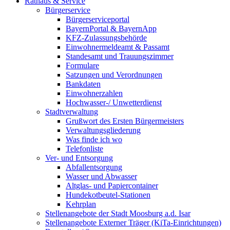
Rathaus & Service
Bürgerservice
Bürgerserviceportal
BayernPortal & BayernApp
KFZ-Zulassungsbehörde
Einwohnermeldeamt & Passamt
Standesamt und Trauungszimmer
Formulare
Satzungen und Verordnungen
Bankdaten
Einwohnerzahlen
Hochwasser-/ Unwetterdienst
Stadtverwaltung
Grußwort des Ersten Bürgermeisters
Verwaltungsgliederung
Was finde ich wo
Telefonliste
Ver- und Entsorgung
Abfallentsorgung
Wasser und Abwasser
Altglas- und Papiercontainer
Hundekotbeutel-Stationen
Kehrplan
Stellenangebote der Stadt Moosburg a.d. Isar
Stellenangebote Externer Träger (KiTa-Einrichtungen)