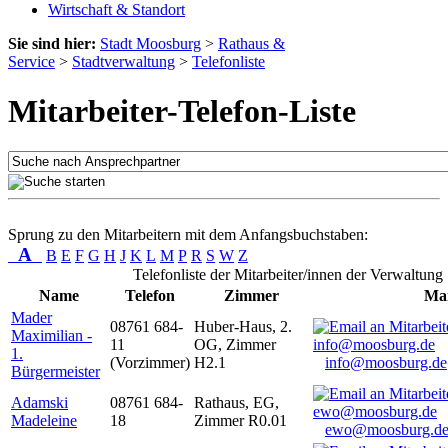
Wirtschaft & Standort
Sie sind hier:
Stadt Moosburg
>
Rathaus &
Service
>
Stadtverwaltung
>
Telefonliste
Mitarbeiter-Telefon-Liste
Sprung zu den Mitarbeitern mit dem Anfangsbuchstaben:
A
B
E
F
G
H
J
K
L
M
P
R
S
W
Z
Telefonliste der Mitarbeiter/innen der Verwaltung
Name
Telefon
Zimmer
Mai
Mader
08761 684-
Huber-Haus, 2.
Maximilian -
11
OG, Zimmer
1.
(Vorzimmer)
H2.1
info@moosburg.de
Bürgermeister
Adamski
08761 684-
Rathaus, EG,
Madeleine
18
Zimmer R0.01
ewo@moosburg.d