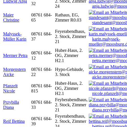
Ludwig Anja
2. Stock, Zimmer
32
24
anja.ludwig@moos
Maier
08761 684-
Rathaus, EG,
Christine
65
Zimmer R0.03
standesamt@moosb
Feyerabendhaus,
Malyssek-
08761 684-
2. Stock, Zimmer
Müller Karin
37
karin.malyssek-
21
mueller@moosburg.
Huber-Haus, 2.
08761 684-
Mermer Petra
OG, Zimmer
12
H2.1
petra.mermer@moo
Morgenstern
08761 684-
Hypo-Gebäude,
Aicke
22
3. Stock
aicke.morgenster
Huber-Haus, 2.
Pfanzelt
08761 684-
OG, Zimmer
Nicole
815
H2.1
nicole.pfanzelt@m
Feyberabendhaus,
Przybilla
08761 684-
2. Stock, Zimmer
Diana
33
21
diana.przybilla@m
Feyerabendhaus,
08761 684-
Reif Bettina
2. Stock, Zimmer
39
24
bettina.reif@moosb