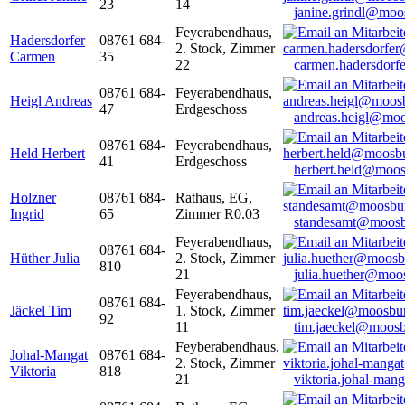
23
14
janine.grindl@moo
Feyerabendhaus,
Hadersdorfer
08761 684-
2. Stock, Zimmer
Carmen
35
22
carmen.hadersdor
08761 684-
Feyerabendhaus,
Heigl Andreas
47
Erdgeschoss
andreas.heigl@moo
08761 684-
Feyerabendhaus,
Held Herbert
41
Erdgeschoss
herbert.held@moos
Holzner
08761 684-
Rathaus, EG,
Ingrid
65
Zimmer R0.03
standesamt@moosb
Feyerabendhaus,
08761 684-
Hüther Julia
2. Stock, Zimmer
810
21
julia.huether@moo
Feyerabendhaus,
08761 684-
Jäckel Tim
1. Stock, Zimmer
92
11
tim.jaeckel@moosb
Feyberabendhaus,
Johal-Mangat
08761 684-
2. Stock, Zimmer
Viktoria
818
21
viktoria.johal-ma