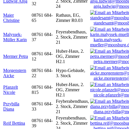
Ludwig Anja
2. Stock, Zimmer
32
24
anja.ludwig@moos
Maier
08761 684-
Rathaus, EG,
Christine
65
Zimmer R0.03
standesamt@moosb
Feyerabendhaus,
Malyssek-
08761 684-
2. Stock, Zimmer
Müller Karin
37
karin.malyssek-
21
mueller@moosburg.
Huber-Haus, 2.
08761 684-
Mermer Petra
OG, Zimmer
12
H2.1
petra.mermer@moo
Morgenstern
08761 684-
Hypo-Gebäude,
Aicke
22
3. Stock
aicke.morgenster
Huber-Haus, 2.
Pfanzelt
08761 684-
OG, Zimmer
Nicole
815
H2.1
nicole.pfanzelt@m
Feyberabendhaus,
Przybilla
08761 684-
2. Stock, Zimmer
Diana
33
21
diana.przybilla@m
Feyerabendhaus,
08761 684-
Reif Bettina
2. Stock, Zimmer
39
24
bettina.reif@moosb