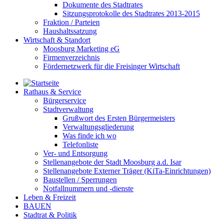
Dokumente des Stadtrates
Sitzungsprotokolle des Stadtrates 2013-2015
Fraktion / Parteien
Haushaltssatzung
Wirtschaft & Standort
Moosburg Marketing eG
Firmenverzeichnis
Fördernetzwerk für die Freisinger Wirtschaft
Rathaus & Service
Bürgerservice
Stadtverwaltung
Grußwort des Ersten Bürgermeisters
Verwaltungsgliederung
Was finde ich wo
Telefonliste
Ver- und Entsorgung
Stellenangebote der Stadt Moosburg a.d. Isar
Stellenangebote Externer Träger (KiTa-Einrichtungen)
Baustellen / Sperrungen
Notfallnummern und -dienste
Leben & Freizeit
BAUEN
Stadtrat & Politik