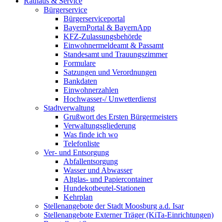
Rathaus & Service
Bürgerservice
Bürgerserviceportal
BayernPortal & BayernApp
KFZ-Zulassungsbehörde
Einwohnermeldeamt & Passamt
Standesamt und Trauungszimmer
Formulare
Satzungen und Verordnungen
Bankdaten
Einwohnerzahlen
Hochwasser-/ Unwetterdienst
Stadtverwaltung
Grußwort des Ersten Bürgermeisters
Verwaltungsgliederung
Was finde ich wo
Telefonliste
Ver- und Entsorgung
Abfallentsorgung
Wasser und Abwasser
Altglas- und Papiercontainer
Hundekotbeutel-Stationen
Kehrplan
Stellenangebote der Stadt Moosburg a.d. Isar
Stellenangebote Externer Träger (KiTa-Einrichtungen)