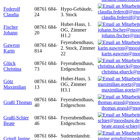
Federolf
08761 684-
Hypo-Gebäude,
Claudia
24
3. Stock
claudia.federolf@
Huber-Haus, 1.
Fischer
08761 684-
OG, Zimmer
Johann
20
H1.2
johann.fischer@mo
Feyerabendhaus,
Gawron
08761 684-
2. Stock, Zimmer
Karin
814
22
karin.gawron@moo
Glück
08761 684-
Feyerabendhaus,
Christina
73
Erdgeschoss
christina.glueck@
Huber-Haus, 3.
Götz
08761 684-
OG, Zimmer
Maximilian
13
H3.1
maximilian.goetz
08761 684-
Feyerabendhaus,
Graßl Thomas
40
Erdgeschoss
thomas.grassl@mo
Graßl-Schier
08761 684-
Feyerabendhaus,
Beate
46
Erdgeschoss
beate.grassl-schi
08761 684-
Sudetenlandstr.
Grindl Janine