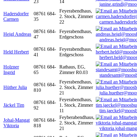
23
14
janine.grindl@moo
Feyerabendhaus,
Hadersdorfer
08761 684-
2. Stock, Zimmer
Carmen
35
22
carmen.hadersdor
08761 684-
Feyerabendhaus,
Heigl Andreas
47
Erdgeschoss
andreas.heigl@moo
08761 684-
Feyerabendhaus,
Held Herbert
41
Erdgeschoss
herbert.held@moos
Holzner
08761 684-
Rathaus, EG,
Ingrid
65
Zimmer R0.03
standesamt@moosb
Feyerabendhaus,
08761 684-
Hüther Julia
2. Stock, Zimmer
810
21
julia.huether@moo
Feyerabendhaus,
08761 684-
Jäckel Tim
1. Stock, Zimmer
92
11
tim.jaeckel@moosb
Feyberabendhaus,
Johal-Mangat
08761 684-
2. Stock, Zimmer
Viktoria
818
21
viktoria.johal-ma