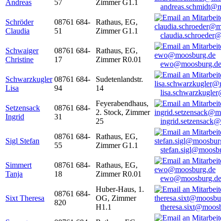
Andreas
57
Zimmer G1.1
andreas.schmidt@
Schröder
08761 684-
Rathaus, EG,
Claudia
51
Zimmer G1.1
claudia.schroeder
Schwaiger
08761 684-
Rathaus, EG,
Christine
17
Zimmer R0.01
ewo@moosburg.d
Schwarzkugler
08761 684-
Sudetenlandstr.
Lisa
94
14
lisa.schwarzkugle
Feyerabendhaus,
Setzensack
08761 684-
2. Stock, Zimmer
Ingrid
31
25
ingrid.setzensack
08761 684-
Rathaus, EG,
Sigl Stefan
55
Zimmer G1.1
stefan.sigl@moosb
Simmert
08761 684-
Rathaus, EG,
Tanja
18
Zimmer R0.01
ewo@moosburg.d
Huber-Haus, 1.
08761 684-
Sixt Theresa
OG, Zimmer
820
H1.1
theresa.sixt@moos