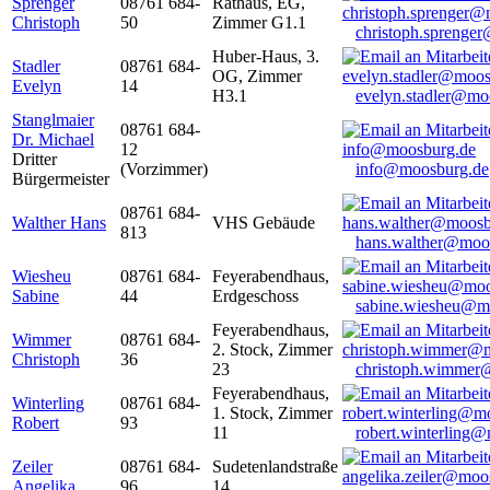
Sprenger
08761 684-
Rathaus, EG,
Christoph
50
Zimmer G1.1
christoph.sprenge
Huber-Haus, 3.
Stadler
08761 684-
OG, Zimmer
Evelyn
14
H3.1
evelyn.stadler@mo
Stanglmaier
08761 684-
Dr. Michael
12
Dritter
(Vorzimmer)
info@moosburg.de
Bürgermeister
08761 684-
Walther Hans
VHS Gebäude
813
hans.walther@moo
Wiesheu
08761 684-
Feyerabendhaus,
Sabine
44
Erdgeschoss
sabine.wiesheu@m
Feyerabendhaus,
Wimmer
08761 684-
2. Stock, Zimmer
Christoph
36
23
christoph.wimmer
Feyerabendhaus,
Winterling
08761 684-
1. Stock, Zimmer
Robert
93
11
robert.winterling
Zeiler
08761 684-
Sudetenlandstraße
Angelika
96
14