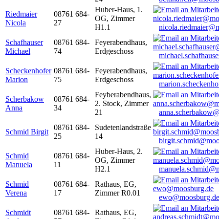
Huber-Haus, 1.
Riedmaier
08761 684-
OG, Zimmer
Nicola
27
H1.1
nicola.riedmaier@
Schafhauser
08761 684-
Feyerabendhaus,
Michael
74
Erdgeschoss
michael.schafhaus
Scheckenhofer
08761 684-
Feyerabendhaus,
Marion
75
Erdgeschoss
marion.scheckenh
Feyberabendhaus,
Scherbakow
08761 684-
2. Stock, Zimmer
Anna
34
21
anna.scherbakow@
08761 684-
Sudetenlandstraße
Schmid Birgit
25
14
birgit.schmid@moo
Huber-Haus, 2.
Schmid
08761 684-
OG, Zimmer
Manuela
11
H2.1
manuela.schmid@m
Schmid
08761 684-
Rathaus, EG,
Verena
17
Zimmer R0.01
ewo@moosburg.d
Schmidt
08761 684-
Rathaus, EG,