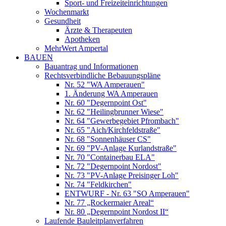
Sport- und Freizeiteinrichtungen
Wochenmarkt
Gesundheit
Ärzte & Therapeuten
Apotheken
MehrWert Ampertal
BAUEN
Bauantrag und Informationen
Rechtsverbindliche Bebauungspläne
Nr. 52 "WA Amperauen"
1. Änderung WA Amperauen
Nr. 60 "Degernpoint Ost"
Nr. 62 "Heilingbrunner Wiese"
Nr. 64 "Gewerbegebiet Pfrombach"
Nr. 65 "Aich/Kirchfeldstraße"
Nr. 68 "Sonnenhäuser CS"
Nr. 69 "PV-Anlage Kurlandstraße"
Nr. 70 "Containerbau ELA"
Nr. 72 "Degernpoint Nordost"
Nr. 73 "PV-Anlage Preisinger Loh"
Nr. 74 "Feldkirchen"
ENTWURF - Nr. 63 "SO Amperauen"
Nr. 77 „Rockermaier Areal“
Nr. 80 „Degernpoint Nordost II“
Laufende Bauleitplanverfahren