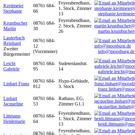
Feyerabendhaus,
Kreitmeier
08761 684-
1. Stock, Zimmer
Stephanie
66
13
stephanie.kreitme
Feyerabendhaus,
Krumbucher
08761 684-
2. Stock, Zimmer
Martin
30
26
martin.krumbuche
Lauterbach
08761 684-
Reinhard
12
Zweiter
(Vorzimmer)
info@moosburg.de
Bürgermeister
Leicht
08761 684-
Sudetenlandstr.
Gabriele
95
14
gabriele.leicht@m
08761 684-
Hypo-Gebäude,
Linhart Franz
812
3. Stock
franz.linhart@moo
Linhart
08761 684-
Rathaus, EG,
Jacqueline
53
Zimmer G1.1
jacqueline.linhart
Feyerabendhaus,
Littmann
08761 684-
1. Stock, Zimmer
Heidemarie
64
13
heidi.littmann@mo
Feyerabendhaus,
08761 684-