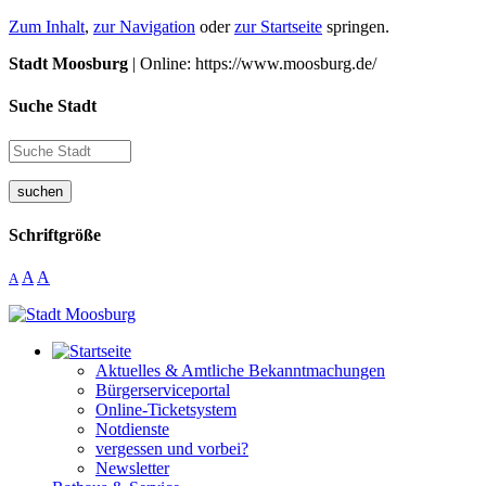
Zum Inhalt
,
zur Navigation
oder
zur Startseite
springen.
Stadt Moosburg
| Online: https://www.moosburg.de/
Suche Stadt
suchen
Schriftgröße
A
A
A
Aktuelles & Amtliche Bekanntmachungen
Bürgerserviceportal
Online-Ticketsystem
Notdienste
vergessen und vorbei?
Newsletter