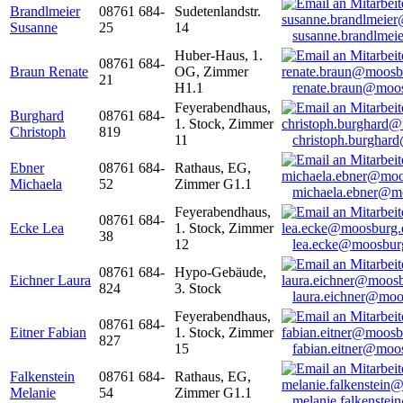
Brandlmeier
08761 684-
Sudetenlandstr.
Susanne
25
14
susanne.brandlme
Huber-Haus, 1.
08761 684-
Braun Renate
OG, Zimmer
21
H1.1
renate.braun@moo
Feyerabendhaus,
Burghard
08761 684-
1. Stock, Zimmer
Christoph
819
11
christoph.burghar
Ebner
08761 684-
Rathaus, EG,
Michaela
52
Zimmer G1.1
michaela.ebner@m
Feyerabendhaus,
08761 684-
Ecke Lea
1. Stock, Zimmer
38
12
lea.ecke@moosbur
08761 684-
Hypo-Gebäude,
Eichner Laura
824
3. Stock
laura.eichner@moo
Feyerabendhaus,
08761 684-
Eitner Fabian
1. Stock, Zimmer
827
15
fabian.eitner@moo
Falkenstein
08761 684-
Rathaus, EG,
Melanie
54
Zimmer G1.1
melanie.falkenste