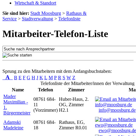
Wirtschaft & Standort
Sie sind hier:
Stadt Moosburg
>
Rathaus &
Service
>
Stadtverwaltung
>
Telefonliste
Mitarbeiter-Telefon-Liste
Sprung zu den Mitarbeitern mit dem Anfangsbuchstaben:
A
B
E
F
G
H
J
K
L
M
P
R
S
W
Z
Telefonliste der Mitarbeiter/innen der Verwaltung
Name
Telefon
Zimmer
Mai
Mader
08761 684-
Huber-Haus, 2.
Maximilian -
11
OG, Zimmer
1.
(Vorzimmer)
H2.1
info@moosburg.de
Bürgermeister
Adamski
08761 684-
Rathaus, EG,
Madeleine
18
Zimmer R0.01
ewo@moosburg.d