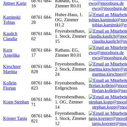
08761 684-
Rathaus, EG,
Jüttner Karin
16
Zimmer R0.01
ewo@moosburg.d
Huber-Haus, 1.
Kaminski
08761 684-
OG, Zimmer
Tobias
28
H1.2
tobias.kaminski@m
Feyerabendhaus,
Kaulich
08761 684-
1. Stock, Zimmer
Claudia
62
15
claudia.kaulich@m
Kern
08761 684-
Rathaus, EG,
Angelika
17
Zimmer R0.01
ewo@moosburg.d
Feyerabendhaus,
Kirschner
08761 684-
2. Stock, Zimmer
Martina
828
24
martina.kirschner
Kollein
08761 684-
Feyerabendhaus,
Florian
823
Erdgeschoss
florian.kollein@m
Feyerabendhaus,
08761 684-
Kopp Stephan
1. OG, Zimmer
71
14
stephan.kopp@moo
Feyerabendhaus,
08761 684-
Körger Tanja
1. Stock, Zimmer
821
12
tanja.koerger@moo