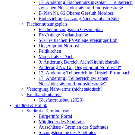
17. Änderung Flächennutzungsplan – Teilbereich
zwischen Neustadtstraße und Industriestraße
B-Plan Nr. 66 Oberes Gereuth Nordost
Einbeziehungssatzung Niederambach Süd
Flächennutzungsplan
Flächennutzungsplan Gesamtplan
PV-Anlage Kurlandstraße
SO Freiflächen PV­Anlage Preisinger Loh
Degernpoint Nordost
Feldkirchen
Moosstraße - Aich
9. Änderung Bereich Aich/Kirchfeldstraße
Änderung Nr. 16 „Degernpoint Nordost II“
12. Änderung Teilbereich im Ortsteil Pfrombach
17. Änderung „Teilbereich zwischen
Neustadtstraße und Industriestraße“
Versorgung Nahwärme (nicht städtisch!)
Breitbandinitiative
Glasfaserausbau (2023)
Stadtrat & Politik
Stadtrat / Termine usw
Bürgerinfo-Portal
Mitglieder des Stadtrates
Ausschüsse / Gremien des Stadtrates
Sitzungstermine des Stadtrates