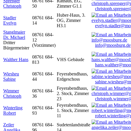
Sprenger
08761 684-
Rathaus, EG,
Christoph
50
Zimmer G1.1
christoph.sprenge
Huber-Haus, 3.
Stadler
08761 684-
OG, Zimmer
Evelyn
14
H3.1
evelyn.stadler@mo
Stanglmaier
08761 684-
Dr. Michael
12
Dritter
(Vorzimmer)
info@moosburg.de
Bürgermeister
08761 684-
Walther Hans
VHS Gebäude
813
hans.walther@moo
Wiesheu
08761 684-
Feyerabendhaus,
Sabine
44
Erdgeschoss
sabine.wiesheu@m
Feyerabendhaus,
Wimmer
08761 684-
2. Stock, Zimmer
Christoph
36
23
christoph.wimmer
Feyerabendhaus,
Winterling
08761 684-
1. Stock, Zimmer
Robert
93
11
robert.winterling
Zeiler
08761 684-
Sudetenlandstraße
Angelika
96
14