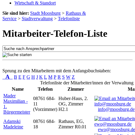
Wirtschaft & Standort
Sie sind hier:
Stadt Moosburg
>
Rathaus &
Service
>
Stadtverwaltung
>
Telefonliste
Mitarbeiter-Telefon-Liste
Sprung zu den Mitarbeitern mit dem Anfangsbuchstaben:
A
B
E
F
G
H
J
K
L
M
P
R
S
W
Z
Telefonliste der Mitarbeiter/innen der Verwaltung
Name
Telefon
Zimmer
Mai
Mader
08761 684-
Huber-Haus, 2.
Maximilian -
11
OG, Zimmer
1.
(Vorzimmer)
H2.1
info@moosburg.de
Bürgermeister
Adamski
08761 684-
Rathaus, EG,
Madeleine
18
Zimmer R0.01
ewo@moosburg.d