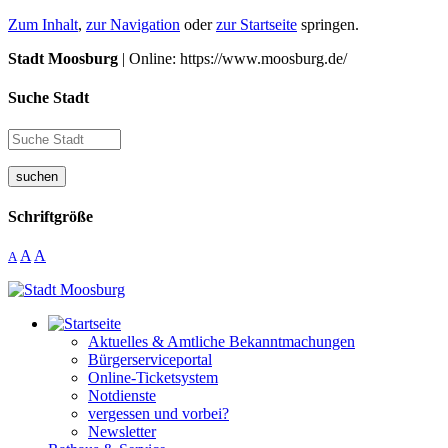
Zum Inhalt
,
zur Navigation
oder
zur Startseite
springen.
Stadt Moosburg
| Online: https://www.moosburg.de/
Suche Stadt
suchen
Schriftgröße
A
A
A
Aktuelles & Amtliche Bekanntmachungen
Bürgerserviceportal
Online-Ticketsystem
Notdienste
vergessen und vorbei?
Newsletter