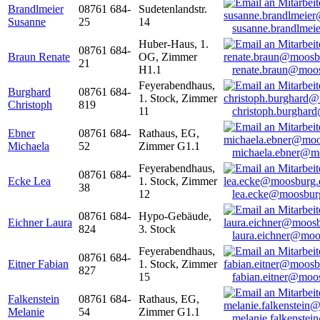
Brandlmeier
08761 684-
Sudetenlandstr.
Susanne
25
14
susanne.brandlme
Huber-Haus, 1.
08761 684-
Braun Renate
OG, Zimmer
21
H1.1
renate.braun@moo
Feyerabendhaus,
Burghard
08761 684-
1. Stock, Zimmer
Christoph
819
11
christoph.burghar
Ebner
08761 684-
Rathaus, EG,
Michaela
52
Zimmer G1.1
michaela.ebner@m
Feyerabendhaus,
08761 684-
Ecke Lea
1. Stock, Zimmer
38
12
lea.ecke@moosbur
08761 684-
Hypo-Gebäude,
Eichner Laura
824
3. Stock
laura.eichner@moo
Feyerabendhaus,
08761 684-
Eitner Fabian
1. Stock, Zimmer
827
15
fabian.eitner@moo
Falkenstein
08761 684-
Rathaus, EG,
Melanie
54
Zimmer G1.1
melanie.falkenste