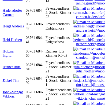
23
14
janine.grindl@moo
Feyerabendhaus,
Hadersdorfer
08761 684-
2. Stock, Zimmer
Carmen
35
22
carmen.hadersdor
08761 684-
Feyerabendhaus,
Heigl Andreas
47
Erdgeschoss
andreas.heigl@moo
08761 684-
Feyerabendhaus,
Held Herbert
41
Erdgeschoss
herbert.held@moos
Holzner
08761 684-
Rathaus, EG,
Ingrid
65
Zimmer R0.03
standesamt@moosb
Feyerabendhaus,
08761 684-
Hüther Julia
2. Stock, Zimmer
810
21
julia.huether@moo
Feyerabendhaus,
08761 684-
Jäckel Tim
1. Stock, Zimmer
92
11
tim.jaeckel@moosb
Feyberabendhaus,
Johal-Mangat
08761 684-
2. Stock, Zimmer
Viktoria
818
21
viktoria.johal-ma