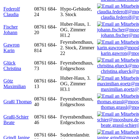
Federolf
08761 684-
Hypo-Gebäude,
Claudia
24
3. Stock
claudia.federolf@
Huber-Haus, 1.
Fischer
08761 684-
OG, Zimmer
Johann
20
H1.2
johann.fischer@mo
Feyerabendhaus,
Gawron
08761 684-
2. Stock, Zimmer
Karin
814
22
karin.gawron@moo
Glück
08761 684-
Feyerabendhaus,
Christina
73
Erdgeschoss
christina.glueck@
Huber-Haus, 3.
Götz
08761 684-
OG, Zimmer
Maximilian
13
H3.1
maximilian.goetz
08761 684-
Feyerabendhaus,
Graßl Thomas
40
Erdgeschoss
thomas.grassl@mo
Graßl-Schier
08761 684-
Feyerabendhaus,
Beate
46
Erdgeschoss
beate.grassl-schi
08761 684-
Sudetenlandstr.
Grindl Janine