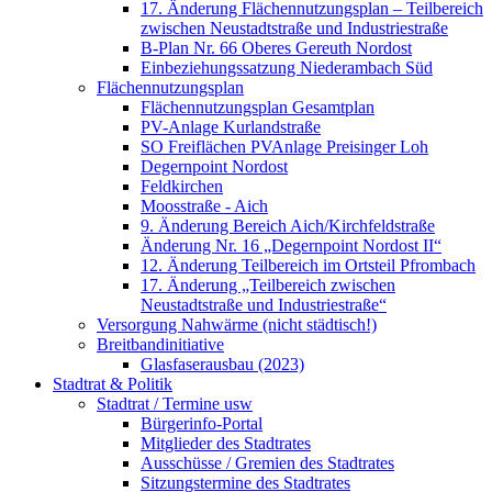
17. Änderung Flächennutzungsplan – Teilbereich
zwischen Neustadtstraße und Industriestraße
B-Plan Nr. 66 Oberes Gereuth Nordost
Einbeziehungssatzung Niederambach Süd
Flächennutzungsplan
Flächennutzungsplan Gesamtplan
PV-Anlage Kurlandstraße
SO Freiflächen PV­Anlage Preisinger Loh
Degernpoint Nordost
Feldkirchen
Moosstraße - Aich
9. Änderung Bereich Aich/Kirchfeldstraße
Änderung Nr. 16 „Degernpoint Nordost II“
12. Änderung Teilbereich im Ortsteil Pfrombach
17. Änderung „Teilbereich zwischen
Neustadtstraße und Industriestraße“
Versorgung Nahwärme (nicht städtisch!)
Breitbandinitiative
Glasfaserausbau (2023)
Stadtrat & Politik
Stadtrat / Termine usw
Bürgerinfo-Portal
Mitglieder des Stadtrates
Ausschüsse / Gremien des Stadtrates
Sitzungstermine des Stadtrates