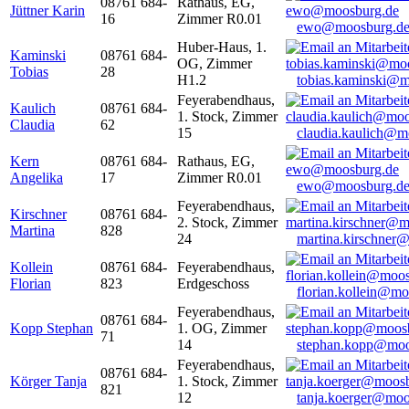
08761 684-
Rathaus, EG,
Jüttner Karin
16
Zimmer R0.01
ewo@moosburg.d
Huber-Haus, 1.
Kaminski
08761 684-
OG, Zimmer
Tobias
28
H1.2
tobias.kaminski@m
Feyerabendhaus,
Kaulich
08761 684-
1. Stock, Zimmer
Claudia
62
15
claudia.kaulich@m
Kern
08761 684-
Rathaus, EG,
Angelika
17
Zimmer R0.01
ewo@moosburg.d
Feyerabendhaus,
Kirschner
08761 684-
2. Stock, Zimmer
Martina
828
24
martina.kirschner
Kollein
08761 684-
Feyerabendhaus,
Florian
823
Erdgeschoss
florian.kollein@m
Feyerabendhaus,
08761 684-
Kopp Stephan
1. OG, Zimmer
71
14
stephan.kopp@moo
Feyerabendhaus,
08761 684-
Körger Tanja
1. Stock, Zimmer
821
12
tanja.koerger@moo