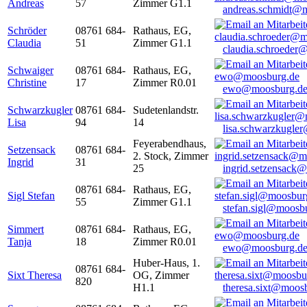
Andreas
57
Zimmer G1.1
andreas.schmidt@
Schröder
08761 684-
Rathaus, EG,
Claudia
51
Zimmer G1.1
claudia.schroeder
Schwaiger
08761 684-
Rathaus, EG,
Christine
17
Zimmer R0.01
ewo@moosburg.d
Schwarzkugler
08761 684-
Sudetenlandstr.
Lisa
94
14
lisa.schwarzkugle
Feyerabendhaus,
Setzensack
08761 684-
2. Stock, Zimmer
Ingrid
31
25
ingrid.setzensack
08761 684-
Rathaus, EG,
Sigl Stefan
55
Zimmer G1.1
stefan.sigl@moosb
Simmert
08761 684-
Rathaus, EG,
Tanja
18
Zimmer R0.01
ewo@moosburg.d
Huber-Haus, 1.
08761 684-
Sixt Theresa
OG, Zimmer
820
H1.1
theresa.sixt@moos