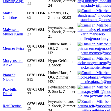
Ludwig Anja
2. Stock, Zimmer
32
24
anja.ludwig@moos
Maier
08761 684-
Rathaus, EG,
Christine
65
Zimmer R0.03
standesamt@moosb
Feyerabendhaus,
Malyssek-
08761 684-
2. Stock, Zimmer
Müller Karin
37
karin.malyssek-
21
mueller@moosburg.
Huber-Haus, 2.
08761 684-
Mermer Petra
OG, Zimmer
12
H2.1
petra.mermer@moo
Morgenstern
08761 684-
Hypo-Gebäude,
Aicke
22
3. Stock
aicke.morgenster
Huber-Haus, 2.
Pfanzelt
08761 684-
OG, Zimmer
Nicole
815
H2.1
nicole.pfanzelt@m
Feyberabendhaus,
Przybilla
08761 684-
2. Stock, Zimmer
Diana
33
21
diana.przybilla@m
Feyerabendhaus,
08761 684-
Reif Bettina
2. Stock, Zimmer
39
24
bettina.reif@moosb