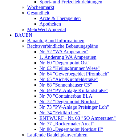
Sport- und Freizeiteinrichtungen
Wochenmarkt
Gesundheit
Ärzte & Therapeuten
Apotheken
MehrWert Ampertal
BAUEN
Bauantrag und Informationen
Rechtsverbindliche Bebauungspläne
Nr. 52 "WA Amperauen"
1. Änderung WA Amperauen
Nr. 60 "Degernpoint Ost"
Nr. 62 "Heilingbrunner Wiese"
Nr. 64 "Gewerbegebiet Pfrombach"
Nr. 65 "Aich/Kirchfeldstraße"
Nr. 68 "Sonnenhäuser CS"
Nr. 69 "PV-Anlage Kurlandstraße"
Nr. 70 "Containerbau ELA"
Nr. 72 "Degernpoint Nordost"
Nr. 73 "PV-Anlage Preisinger Loh"
Nr. 74 "Feldkirchen"
ENTWURF - Nr. 63 "SO Amperauen"
Nr. 77 „Rockermaier Areal“
Nr. 80 „Degernpoint Nordost II“
Laufende Bauleitplanverfahren