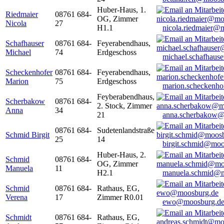
Huber-Haus, 1.
Riedmaier
08761 684-
OG, Zimmer
Nicola
27
H1.1
nicola.riedmaier@
Schafhauser
08761 684-
Feyerabendhaus,
Michael
74
Erdgeschoss
michael.schafhaus
Scheckenhofer
08761 684-
Feyerabendhaus,
Marion
75
Erdgeschoss
marion.scheckenh
Feyberabendhaus,
Scherbakow
08761 684-
2. Stock, Zimmer
Anna
34
21
anna.scherbakow@
08761 684-
Sudetenlandstraße
Schmid Birgit
25
14
birgit.schmid@moo
Huber-Haus, 2.
Schmid
08761 684-
OG, Zimmer
Manuela
11
H2.1
manuela.schmid@m
Schmid
08761 684-
Rathaus, EG,
Verena
17
Zimmer R0.01
ewo@moosburg.d
Schmidt
08761 684-
Rathaus, EG,