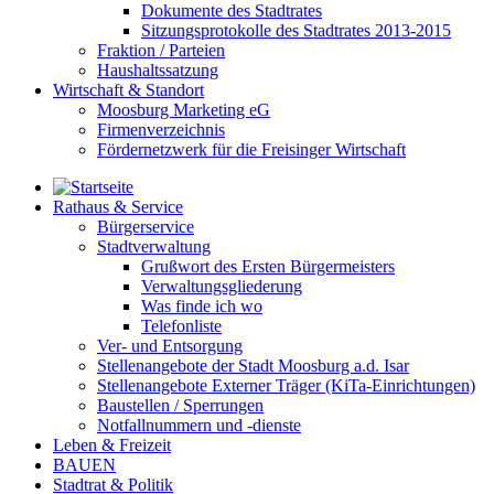
Dokumente des Stadtrates
Sitzungsprotokolle des Stadtrates 2013-2015
Fraktion / Parteien
Haushaltssatzung
Wirtschaft & Standort
Moosburg Marketing eG
Firmenverzeichnis
Fördernetzwerk für die Freisinger Wirtschaft
Rathaus & Service
Bürgerservice
Stadtverwaltung
Grußwort des Ersten Bürgermeisters
Verwaltungsgliederung
Was finde ich wo
Telefonliste
Ver- und Entsorgung
Stellenangebote der Stadt Moosburg a.d. Isar
Stellenangebote Externer Träger (KiTa-Einrichtungen)
Baustellen / Sperrungen
Notfallnummern und -dienste
Leben & Freizeit
BAUEN
Stadtrat & Politik