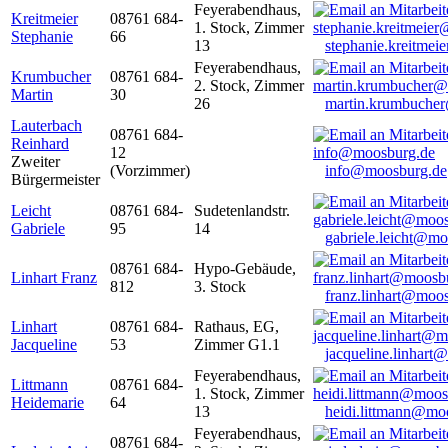
Feyerabendhaus,
Kreitmeier
08761 684-
1. Stock, Zimmer
Stephanie
66
13
stephanie.kreitme
Feyerabendhaus,
Krumbucher
08761 684-
2. Stock, Zimmer
Martin
30
26
martin.krumbuche
Lauterbach
08761 684-
Reinhard
12
Zweiter
(Vorzimmer)
info@moosburg.de
Bürgermeister
Leicht
08761 684-
Sudetenlandstr.
Gabriele
95
14
gabriele.leicht@m
08761 684-
Hypo-Gebäude,
Linhart Franz
812
3. Stock
franz.linhart@moo
Linhart
08761 684-
Rathaus, EG,
Jacqueline
53
Zimmer G1.1
jacqueline.linhart
Feyerabendhaus,
Littmann
08761 684-
1. Stock, Zimmer
Heidemarie
64
13
heidi.littmann@mo
Feyerabendhaus,
08761 684-