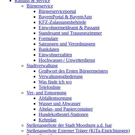
Rathaus & Service
Bürgerservice
Bürgerserviceportal
BayernPortal & BayernApp
KFZ-Zulassungsbehörde
Einwohnermeldeamt & Passamt
Standesamt und Trauungszimmer
Formulare
Satzungen und Verordnungen
Bankdaten
Einwohnerzahlen
Hochwasser-/ Unwetterdienst
Stadtverwaltung
Grußwort des Ersten Bürgermeisters
Verwaltungsgliederung
Was finde ich wo
Telefonliste
Ver- und Entsorgung
Abfallentsorgung
Wasser und Abwasser
Altglas- und Papiercontainer
Hundekotbeutel-Stationen
Kehrplan
Stellenangebote der Stadt Moosburg a.d. Isar
Stellenangebote Externer Träger (KiTa-Einrichtungen)