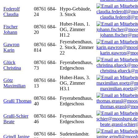
Federolf
08761 684-
Hypo-Gebäude,
Claudia
24
3. Stock
claudia.federolf@
Huber-Haus, 1.
Fischer
08761 684-
OG, Zimmer
Johann
20
H1.2
johann.fischer@mo
Feyerabendhaus,
Gawron
08761 684-
2. Stock, Zimmer
Karin
814
22
karin.gawron@moo
Glück
08761 684-
Feyerabendhaus,
Christina
73
Erdgeschoss
christina.glueck@
Huber-Haus, 3.
Götz
08761 684-
OG, Zimmer
Maximilian
13
H3.1
maximilian.goetz
08761 684-
Feyerabendhaus,
Graßl Thomas
40
Erdgeschoss
thomas.grassl@mo
Graßl-Schier
08761 684-
Feyerabendhaus,
Beate
46
Erdgeschoss
beate.grassl-schi
08761 684-
Sudetenlandstr.
Grindl Janine