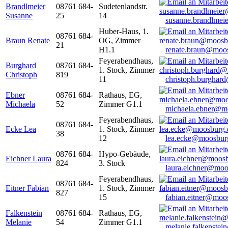
Brandlmeier
08761 684-
Sudetenlandstr.
Susanne
25
14
susanne.brandlme
Huber-Haus, 1.
08761 684-
Braun Renate
OG, Zimmer
21
H1.1
renate.braun@moo
Feyerabendhaus,
Burghard
08761 684-
1. Stock, Zimmer
Christoph
819
11
christoph.burghar
Ebner
08761 684-
Rathaus, EG,
Michaela
52
Zimmer G1.1
michaela.ebner@m
Feyerabendhaus,
08761 684-
Ecke Lea
1. Stock, Zimmer
38
12
lea.ecke@moosbur
08761 684-
Hypo-Gebäude,
Eichner Laura
824
3. Stock
laura.eichner@moo
Feyerabendhaus,
08761 684-
Eitner Fabian
1. Stock, Zimmer
827
15
fabian.eitner@moo
Falkenstein
08761 684-
Rathaus, EG,
Melanie
54
Zimmer G1.1
melanie.falkenste