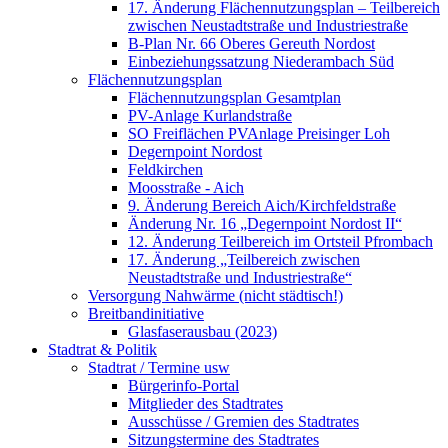
17. Änderung Flächennutzungsplan – Teilbereich
zwischen Neustadtstraße und Industriestraße
B-Plan Nr. 66 Oberes Gereuth Nordost
Einbeziehungssatzung Niederambach Süd
Flächennutzungsplan
Flächennutzungsplan Gesamtplan
PV-Anlage Kurlandstraße
SO Freiflächen PV­Anlage Preisinger Loh
Degernpoint Nordost
Feldkirchen
Moosstraße - Aich
9. Änderung Bereich Aich/Kirchfeldstraße
Änderung Nr. 16 „Degernpoint Nordost II“
12. Änderung Teilbereich im Ortsteil Pfrombach
17. Änderung „Teilbereich zwischen
Neustadtstraße und Industriestraße“
Versorgung Nahwärme (nicht städtisch!)
Breitbandinitiative
Glasfaserausbau (2023)
Stadtrat & Politik
Stadtrat / Termine usw
Bürgerinfo-Portal
Mitglieder des Stadtrates
Ausschüsse / Gremien des Stadtrates
Sitzungstermine des Stadtrates