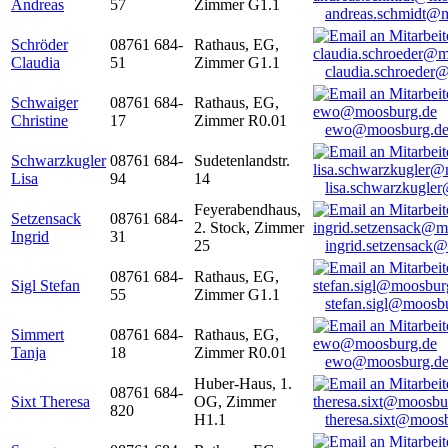
Andreas
57
Zimmer G1.1
andreas.schmidt@
Schröder
08761 684-
Rathaus, EG,
Claudia
51
Zimmer G1.1
claudia.schroeder
Schwaiger
08761 684-
Rathaus, EG,
Christine
17
Zimmer R0.01
ewo@moosburg.d
Schwarzkugler
08761 684-
Sudetenlandstr.
Lisa
94
14
lisa.schwarzkugle
Feyerabendhaus,
Setzensack
08761 684-
2. Stock, Zimmer
Ingrid
31
25
ingrid.setzensack
08761 684-
Rathaus, EG,
Sigl Stefan
55
Zimmer G1.1
stefan.sigl@moosb
Simmert
08761 684-
Rathaus, EG,
Tanja
18
Zimmer R0.01
ewo@moosburg.d
Huber-Haus, 1.
08761 684-
Sixt Theresa
OG, Zimmer
820
H1.1
theresa.sixt@moos