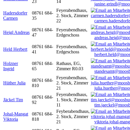
23
14
janine.grindl@moo
Feyerabendhaus,
Hadersdorfer
08761 684-
2. Stock, Zimmer
Carmen
35
22
carmen.hadersdor
08761 684-
Feyerabendhaus,
Heigl Andreas
47
Erdgeschoss
andreas.heigl@moo
08761 684-
Feyerabendhaus,
Held Herbert
41
Erdgeschoss
herbert.held@moos
Holzner
08761 684-
Rathaus, EG,
Ingrid
65
Zimmer R0.03
standesamt@moosb
Feyerabendhaus,
08761 684-
Hüther Julia
2. Stock, Zimmer
810
21
julia.huether@moo
Feyerabendhaus,
08761 684-
Jäckel Tim
1. Stock, Zimmer
92
11
tim.jaeckel@moosb
Feyberabendhaus,
Johal-Mangat
08761 684-
2. Stock, Zimmer
Viktoria
818
21
viktoria.johal-ma