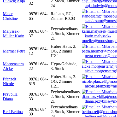
Ludwig Anja
2. Stock, Zimmer
32
24
anja.ludwig@moos
Maier
08761 684-
Rathaus, EG,
Christine
65
Zimmer R0.03
standesamt@moosb
Feyerabendhaus,
Malyssek-
08761 684-
2. Stock, Zimmer
Müller Karin
37
karin.malyssek-
21
mueller@moosburg.
Huber-Haus, 2.
08761 684-
Mermer Petra
OG, Zimmer
12
H2.1
petra.mermer@moo
Morgenstern
08761 684-
Hypo-Gebäude,
Aicke
22
3. Stock
aicke.morgenster
Huber-Haus, 2.
Pfanzelt
08761 684-
OG, Zimmer
Nicole
815
H2.1
nicole.pfanzelt@m
Feyberabendhaus,
Przybilla
08761 684-
2. Stock, Zimmer
Diana
33
21
diana.przybilla@m
Feyerabendhaus,
08761 684-
Reif Bettina
2. Stock, Zimmer
39
24
bettina.reif@moosb