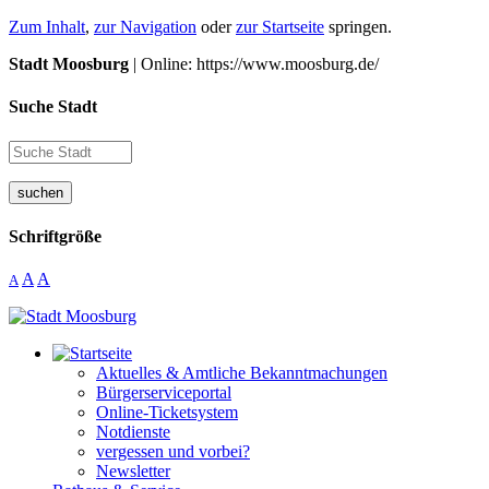
Zum Inhalt
,
zur Navigation
oder
zur Startseite
springen.
Stadt Moosburg
| Online: https://www.moosburg.de/
Suche Stadt
suchen
Schriftgröße
A
A
A
Aktuelles & Amtliche Bekanntmachungen
Bürgerserviceportal
Online-Ticketsystem
Notdienste
vergessen und vorbei?
Newsletter