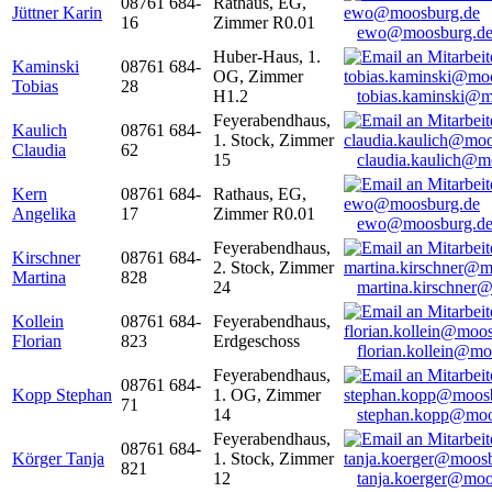
08761 684-
Rathaus, EG,
Jüttner Karin
16
Zimmer R0.01
ewo@moosburg.d
Huber-Haus, 1.
Kaminski
08761 684-
OG, Zimmer
Tobias
28
H1.2
tobias.kaminski@m
Feyerabendhaus,
Kaulich
08761 684-
1. Stock, Zimmer
Claudia
62
15
claudia.kaulich@m
Kern
08761 684-
Rathaus, EG,
Angelika
17
Zimmer R0.01
ewo@moosburg.d
Feyerabendhaus,
Kirschner
08761 684-
2. Stock, Zimmer
Martina
828
24
martina.kirschner
Kollein
08761 684-
Feyerabendhaus,
Florian
823
Erdgeschoss
florian.kollein@m
Feyerabendhaus,
08761 684-
Kopp Stephan
1. OG, Zimmer
71
14
stephan.kopp@moo
Feyerabendhaus,
08761 684-
Körger Tanja
1. Stock, Zimmer
821
12
tanja.koerger@moo