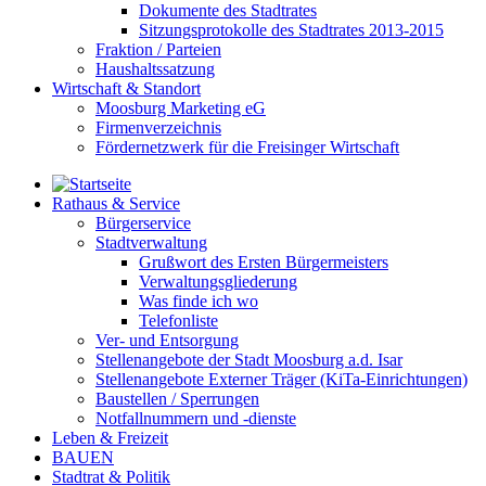
Dokumente des Stadtrates
Sitzungsprotokolle des Stadtrates 2013-2015
Fraktion / Parteien
Haushaltssatzung
Wirtschaft & Standort
Moosburg Marketing eG
Firmenverzeichnis
Fördernetzwerk für die Freisinger Wirtschaft
Rathaus & Service
Bürgerservice
Stadtverwaltung
Grußwort des Ersten Bürgermeisters
Verwaltungsgliederung
Was finde ich wo
Telefonliste
Ver- und Entsorgung
Stellenangebote der Stadt Moosburg a.d. Isar
Stellenangebote Externer Träger (KiTa-Einrichtungen)
Baustellen / Sperrungen
Notfallnummern und -dienste
Leben & Freizeit
BAUEN
Stadtrat & Politik