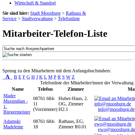
Wirtschaft & Standort
Sie sind hier:
Stadt Moosburg
>
Rathaus &
Service
>
Stadtverwaltung
>
Telefonliste
Mitarbeiter-Telefon-Liste
Sprung zu den Mitarbeitern mit dem Anfangsbuchstaben:
A
B
E
F
G
H
J
K
L
M
P
R
S
W
Z
Telefonliste der Mitarbeiter/innen der Verwaltung
Name
Telefon
Zimmer
Mai
Mader
08761 684-
Huber-Haus, 2.
Maximilian -
11
OG, Zimmer
1.
(Vorzimmer)
H2.1
info@moosburg.de
Bürgermeister
Adamski
08761 684-
Rathaus, EG,
Madeleine
18
Zimmer R0.01
ewo@moosburg.d