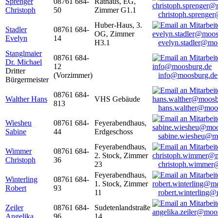
Sprenger
08761 684-
Rathaus, EG,
Christoph
50
Zimmer G1.1
christoph.sprenge
Huber-Haus, 3.
Stadler
08761 684-
OG, Zimmer
Evelyn
14
H3.1
evelyn.stadler@mo
Stanglmaier
08761 684-
Dr. Michael
12
Dritter
(Vorzimmer)
info@moosburg.de
Bürgermeister
08761 684-
Walther Hans
VHS Gebäude
813
hans.walther@moo
Wiesheu
08761 684-
Feyerabendhaus,
Sabine
44
Erdgeschoss
sabine.wiesheu@m
Feyerabendhaus,
Wimmer
08761 684-
2. Stock, Zimmer
Christoph
36
23
christoph.wimmer
Feyerabendhaus,
Winterling
08761 684-
1. Stock, Zimmer
Robert
93
11
robert.winterling
Zeiler
08761 684-
Sudetenlandstraße
Angelika
96
14