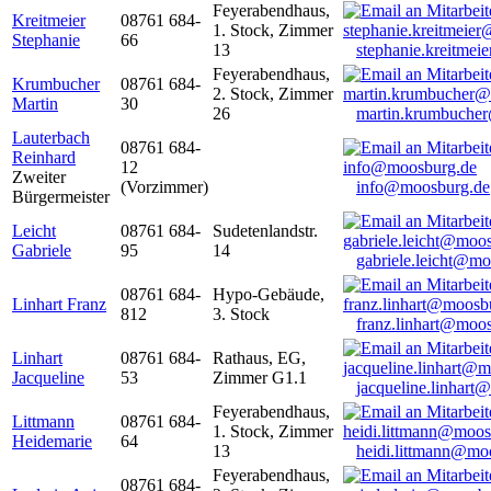
Feyerabendhaus,
Kreitmeier
08761 684-
1. Stock, Zimmer
Stephanie
66
13
stephanie.kreitme
Feyerabendhaus,
Krumbucher
08761 684-
2. Stock, Zimmer
Martin
30
26
martin.krumbuche
Lauterbach
08761 684-
Reinhard
12
Zweiter
(Vorzimmer)
info@moosburg.de
Bürgermeister
Leicht
08761 684-
Sudetenlandstr.
Gabriele
95
14
gabriele.leicht@m
08761 684-
Hypo-Gebäude,
Linhart Franz
812
3. Stock
franz.linhart@moo
Linhart
08761 684-
Rathaus, EG,
Jacqueline
53
Zimmer G1.1
jacqueline.linhart
Feyerabendhaus,
Littmann
08761 684-
1. Stock, Zimmer
Heidemarie
64
13
heidi.littmann@mo
Feyerabendhaus,
08761 684-