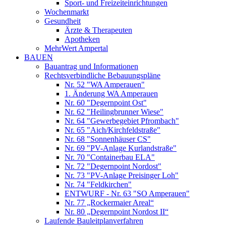
Sport- und Freizeiteinrichtungen
Wochenmarkt
Gesundheit
Ärzte & Therapeuten
Apotheken
MehrWert Ampertal
BAUEN
Bauantrag und Informationen
Rechtsverbindliche Bebauungspläne
Nr. 52 "WA Amperauen"
1. Änderung WA Amperauen
Nr. 60 "Degernpoint Ost"
Nr. 62 "Heilingbrunner Wiese"
Nr. 64 "Gewerbegebiet Pfrombach"
Nr. 65 "Aich/Kirchfeldstraße"
Nr. 68 "Sonnenhäuser CS"
Nr. 69 "PV-Anlage Kurlandstraße"
Nr. 70 "Containerbau ELA"
Nr. 72 "Degernpoint Nordost"
Nr. 73 "PV-Anlage Preisinger Loh"
Nr. 74 "Feldkirchen"
ENTWURF - Nr. 63 "SO Amperauen"
Nr. 77 „Rockermaier Areal“
Nr. 80 „Degernpoint Nordost II“
Laufende Bauleitplanverfahren