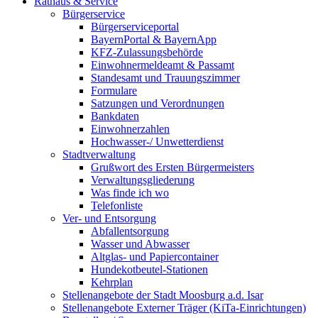
Rathaus & Service
Bürgerservice
Bürgerserviceportal
BayernPortal & BayernApp
KFZ-Zulassungsbehörde
Einwohnermeldeamt & Passamt
Standesamt und Trauungszimmer
Formulare
Satzungen und Verordnungen
Bankdaten
Einwohnerzahlen
Hochwasser-/ Unwetterdienst
Stadtverwaltung
Grußwort des Ersten Bürgermeisters
Verwaltungsgliederung
Was finde ich wo
Telefonliste
Ver- und Entsorgung
Abfallentsorgung
Wasser und Abwasser
Altglas- und Papiercontainer
Hundekotbeutel-Stationen
Kehrplan
Stellenangebote der Stadt Moosburg a.d. Isar
Stellenangebote Externer Träger (KiTa-Einrichtungen)