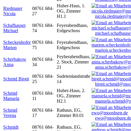
Huber-Haus, 1.
Riedmaier
08761 684-
OG, Zimmer
Nicola
27
H1.1
nicola.riedmaier@
Schafhauser
08761 684-
Feyerabendhaus,
Michael
74
Erdgeschoss
michael.schafhaus
Scheckenhofer
08761 684-
Feyerabendhaus,
Marion
75
Erdgeschoss
marion.scheckenh
Feyberabendhaus,
Scherbakow
08761 684-
2. Stock, Zimmer
Anna
34
21
anna.scherbakow@
08761 684-
Sudetenlandstraße
Schmid Birgit
25
14
birgit.schmid@moo
Huber-Haus, 2.
Schmid
08761 684-
OG, Zimmer
Manuela
11
H2.1
manuela.schmid@m
Schmid
08761 684-
Rathaus, EG,
Verena
17
Zimmer R0.01
ewo@moosburg.d
Schmidt
08761 684-
Rathaus, EG,