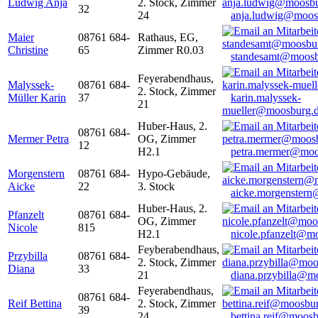
Ludwig Anja
2. Stock, Zimmer
32
24
anja.ludwig@moos
Maier
08761 684-
Rathaus, EG,
Christine
65
Zimmer R0.03
standesamt@moosb
Feyerabendhaus,
Malyssek-
08761 684-
2. Stock, Zimmer
Müller Karin
37
karin.malyssek-
21
mueller@moosburg.
Huber-Haus, 2.
08761 684-
Mermer Petra
OG, Zimmer
12
H2.1
petra.mermer@moo
Morgenstern
08761 684-
Hypo-Gebäude,
Aicke
22
3. Stock
aicke.morgenster
Huber-Haus, 2.
Pfanzelt
08761 684-
OG, Zimmer
Nicole
815
H2.1
nicole.pfanzelt@m
Feyberabendhaus,
Przybilla
08761 684-
2. Stock, Zimmer
Diana
33
21
diana.przybilla@m
Feyerabendhaus,
08761 684-
Reif Bettina
2. Stock, Zimmer
39
24
bettina.reif@moosb