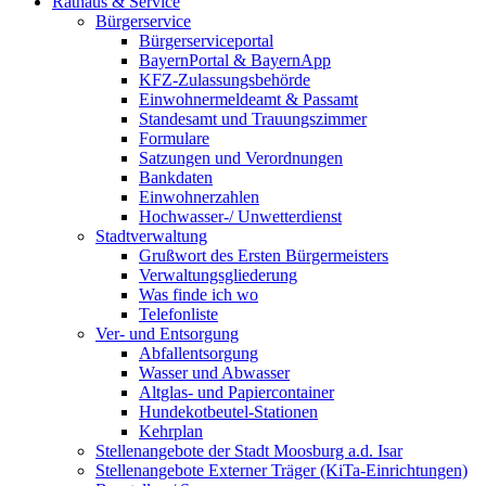
Rathaus & Service
Bürgerservice
Bürgerserviceportal
BayernPortal & BayernApp
KFZ-Zulassungsbehörde
Einwohnermeldeamt & Passamt
Standesamt und Trauungszimmer
Formulare
Satzungen und Verordnungen
Bankdaten
Einwohnerzahlen
Hochwasser-/ Unwetterdienst
Stadtverwaltung
Grußwort des Ersten Bürgermeisters
Verwaltungsgliederung
Was finde ich wo
Telefonliste
Ver- und Entsorgung
Abfallentsorgung
Wasser und Abwasser
Altglas- und Papiercontainer
Hundekotbeutel-Stationen
Kehrplan
Stellenangebote der Stadt Moosburg a.d. Isar
Stellenangebote Externer Träger (KiTa-Einrichtungen)