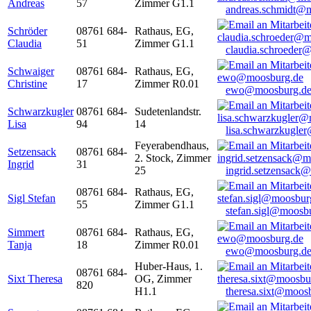
Andreas
57
Zimmer G1.1
andreas.schmidt@
Schröder
08761 684-
Rathaus, EG,
Claudia
51
Zimmer G1.1
claudia.schroeder
Schwaiger
08761 684-
Rathaus, EG,
Christine
17
Zimmer R0.01
ewo@moosburg.d
Schwarzkugler
08761 684-
Sudetenlandstr.
Lisa
94
14
lisa.schwarzkugle
Feyerabendhaus,
Setzensack
08761 684-
2. Stock, Zimmer
Ingrid
31
25
ingrid.setzensack
08761 684-
Rathaus, EG,
Sigl Stefan
55
Zimmer G1.1
stefan.sigl@moosb
Simmert
08761 684-
Rathaus, EG,
Tanja
18
Zimmer R0.01
ewo@moosburg.d
Huber-Haus, 1.
08761 684-
Sixt Theresa
OG, Zimmer
820
H1.1
theresa.sixt@moos