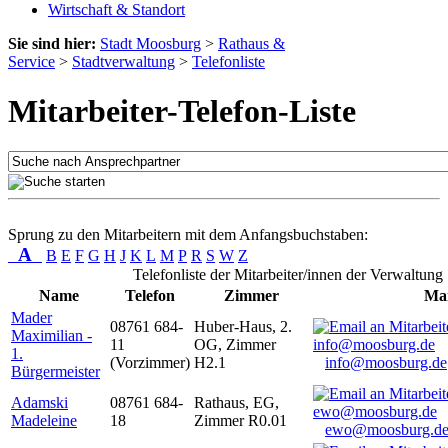
Wirtschaft & Standort
Sie sind hier:
Stadt Moosburg
>
Rathaus &
Service
>
Stadtverwaltung
>
Telefonliste
Mitarbeiter-Telefon-Liste
Sprung zu den Mitarbeitern mit dem Anfangsbuchstaben:
A
B
E
F
G
H
J
K
L
M
P
R
S
W
Z
Telefonliste der Mitarbeiter/innen der Verwaltung
Name
Telefon
Zimmer
Mai
Mader
08761 684-
Huber-Haus, 2.
Maximilian -
11
OG, Zimmer
1.
(Vorzimmer)
H2.1
info@moosburg.de
Bürgermeister
Adamski
08761 684-
Rathaus, EG,
Madeleine
18
Zimmer R0.01
ewo@moosburg.d