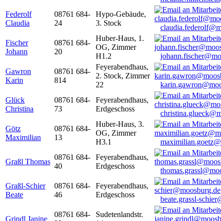
Federolf
08761 684-
Hypo-Gebäude,
Claudia
24
3. Stock
claudia.federolf@
Huber-Haus, 1.
Fischer
08761 684-
OG, Zimmer
Johann
20
H1.2
johann.fischer@mo
Feyerabendhaus,
Gawron
08761 684-
2. Stock, Zimmer
Karin
814
22
karin.gawron@moo
Glück
08761 684-
Feyerabendhaus,
Christina
73
Erdgeschoss
christina.glueck@
Huber-Haus, 3.
Götz
08761 684-
OG, Zimmer
Maximilian
13
H3.1
maximilian.goetz
08761 684-
Feyerabendhaus,
Graßl Thomas
40
Erdgeschoss
thomas.grassl@mo
Graßl-Schier
08761 684-
Feyerabendhaus,
Beate
46
Erdgeschoss
beate.grassl-schi
08761 684-
Sudetenlandstr.
Grindl Janine