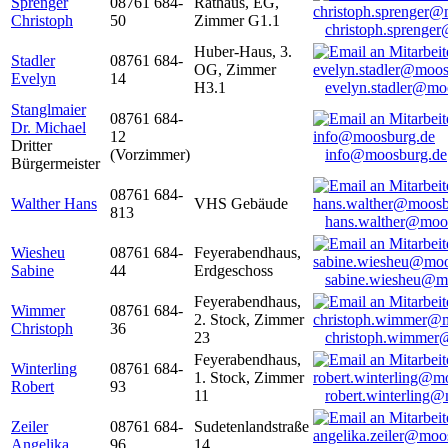
Sprenger
08761 684-
Rathaus, EG,
Christoph
50
Zimmer G1.1
christoph.sprenge
Huber-Haus, 3.
Stadler
08761 684-
OG, Zimmer
Evelyn
14
H3.1
evelyn.stadler@mo
Stanglmaier
08761 684-
Dr. Michael
12
Dritter
(Vorzimmer)
info@moosburg.de
Bürgermeister
08761 684-
Walther Hans
VHS Gebäude
813
hans.walther@moo
Wiesheu
08761 684-
Feyerabendhaus,
Sabine
44
Erdgeschoss
sabine.wiesheu@m
Feyerabendhaus,
Wimmer
08761 684-
2. Stock, Zimmer
Christoph
36
23
christoph.wimmer
Feyerabendhaus,
Winterling
08761 684-
1. Stock, Zimmer
Robert
93
11
robert.winterling
Zeiler
08761 684-
Sudetenlandstraße
Angelika
96
14