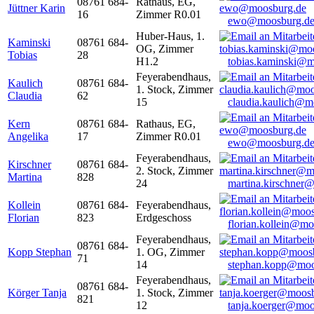
08761 684-
Rathaus, EG,
Jüttner Karin
16
Zimmer R0.01
ewo@moosburg.d
Huber-Haus, 1.
Kaminski
08761 684-
OG, Zimmer
Tobias
28
H1.2
tobias.kaminski@m
Feyerabendhaus,
Kaulich
08761 684-
1. Stock, Zimmer
Claudia
62
15
claudia.kaulich@m
Kern
08761 684-
Rathaus, EG,
Angelika
17
Zimmer R0.01
ewo@moosburg.d
Feyerabendhaus,
Kirschner
08761 684-
2. Stock, Zimmer
Martina
828
24
martina.kirschner
Kollein
08761 684-
Feyerabendhaus,
Florian
823
Erdgeschoss
florian.kollein@m
Feyerabendhaus,
08761 684-
Kopp Stephan
1. OG, Zimmer
71
14
stephan.kopp@moo
Feyerabendhaus,
08761 684-
Körger Tanja
1. Stock, Zimmer
821
12
tanja.koerger@moo