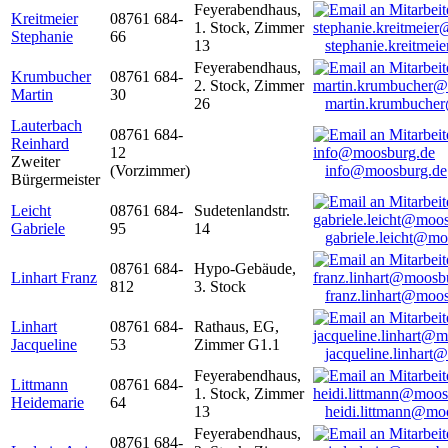
Feyerabendhaus,
Kreitmeier
08761 684-
1. Stock, Zimmer
Stephanie
66
13
stephanie.kreitme
Feyerabendhaus,
Krumbucher
08761 684-
2. Stock, Zimmer
Martin
30
26
martin.krumbuche
Lauterbach
08761 684-
Reinhard
12
Zweiter
(Vorzimmer)
info@moosburg.de
Bürgermeister
Leicht
08761 684-
Sudetenlandstr.
Gabriele
95
14
gabriele.leicht@m
08761 684-
Hypo-Gebäude,
Linhart Franz
812
3. Stock
franz.linhart@moo
Linhart
08761 684-
Rathaus, EG,
Jacqueline
53
Zimmer G1.1
jacqueline.linhart
Feyerabendhaus,
Littmann
08761 684-
1. Stock, Zimmer
Heidemarie
64
13
heidi.littmann@mo
Feyerabendhaus,
08761 684-