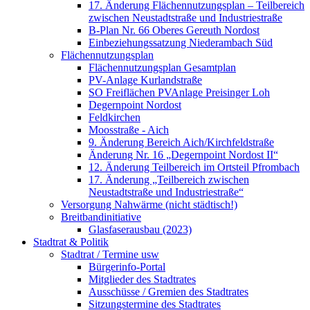
17. Änderung Flächennutzungsplan – Teilbereich
zwischen Neustadtstraße und Industriestraße
B-Plan Nr. 66 Oberes Gereuth Nordost
Einbeziehungssatzung Niederambach Süd
Flächennutzungsplan
Flächennutzungsplan Gesamtplan
PV-Anlage Kurlandstraße
SO Freiflächen PV­Anlage Preisinger Loh
Degernpoint Nordost
Feldkirchen
Moosstraße - Aich
9. Änderung Bereich Aich/Kirchfeldstraße
Änderung Nr. 16 „Degernpoint Nordost II“
12. Änderung Teilbereich im Ortsteil Pfrombach
17. Änderung „Teilbereich zwischen
Neustadtstraße und Industriestraße“
Versorgung Nahwärme (nicht städtisch!)
Breitbandinitiative
Glasfaserausbau (2023)
Stadtrat & Politik
Stadtrat / Termine usw
Bürgerinfo-Portal
Mitglieder des Stadtrates
Ausschüsse / Gremien des Stadtrates
Sitzungstermine des Stadtrates