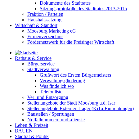
Dokumente des Stadtrates
Sitzungsprotokolle des Stadtrates 2013-2015
Fraktion / Parteien
Haushaltssatzung
Wirtschaft & Standort
Moosburg Marketing eG
Firmenverzeichnis
Fördernetzwerk für die Freisinger Wirtschaft
Rathaus & Service
Bürgerservice
Stadtverwaltung
Grußwort des Ersten Bürgermeisters
Verwaltungsgliederung
Was finde ich wo
Telefonliste
Ver- und Entsorgung
Stellenangebote der Stadt Moosburg a.d. Isar
Stellenangebote Externer Träger (KiTa-Einrichtungen)
Baustellen / Sperrungen
Notfallnummern und -dienste
Leben & Freizeit
BAUEN
Stadtrat & Politik