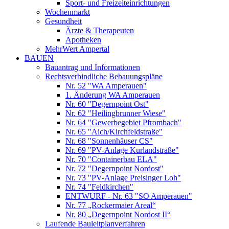
Sport- und Freizeiteinrichtungen
Wochenmarkt
Gesundheit
Ärzte & Therapeuten
Apotheken
MehrWert Ampertal
BAUEN
Bauantrag und Informationen
Rechtsverbindliche Bebauungspläne
Nr. 52 "WA Amperauen"
1. Änderung WA Amperauen
Nr. 60 "Degernpoint Ost"
Nr. 62 "Heilingbrunner Wiese"
Nr. 64 "Gewerbegebiet Pfrombach"
Nr. 65 "Aich/Kirchfeldstraße"
Nr. 68 "Sonnenhäuser CS"
Nr. 69 "PV-Anlage Kurlandstraße"
Nr. 70 "Containerbau ELA"
Nr. 72 "Degernpoint Nordost"
Nr. 73 "PV-Anlage Preisinger Loh"
Nr. 74 "Feldkirchen"
ENTWURF - Nr. 63 "SO Amperauen"
Nr. 77 „Rockermaier Areal“
Nr. 80 „Degernpoint Nordost II“
Laufende Bauleitplanverfahren