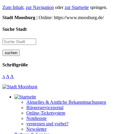
Zum Inhalt
,
zur Navigation
oder
zur Startseite
springen.
Stadt Moosburg
| Online: https://www.moosburg.de/
Suche Stadt
suchen
Schriftgröße
A
A
A
Aktuelles & Amtliche Bekanntmachungen
Bürgerserviceportal
Online-Ticketsystem
Notdienste
vergessen und vorbei?
Newsletter