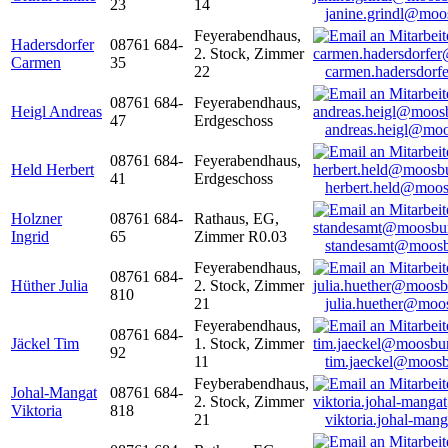
23
14
janine.grindl@moo
Feyerabendhaus,
Hadersdorfer
08761 684-
2. Stock, Zimmer
Carmen
35
22
carmen.hadersdor
08761 684-
Feyerabendhaus,
Heigl Andreas
47
Erdgeschoss
andreas.heigl@moo
08761 684-
Feyerabendhaus,
Held Herbert
41
Erdgeschoss
herbert.held@moos
Holzner
08761 684-
Rathaus, EG,
Ingrid
65
Zimmer R0.03
standesamt@moosb
Feyerabendhaus,
08761 684-
Hüther Julia
2. Stock, Zimmer
810
21
julia.huether@moo
Feyerabendhaus,
08761 684-
Jäckel Tim
1. Stock, Zimmer
92
11
tim.jaeckel@moosb
Feyberabendhaus,
Johal-Mangat
08761 684-
2. Stock, Zimmer
Viktoria
818
21
viktoria.johal-ma