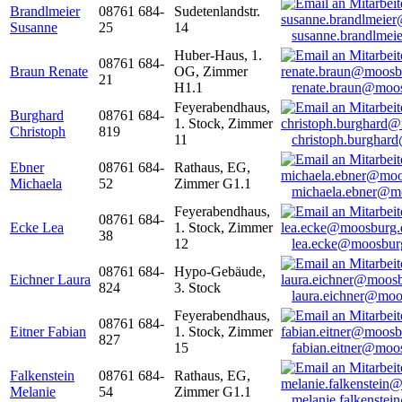
Brandlmeier
08761 684-
Sudetenlandstr.
Susanne
25
14
susanne.brandlme
Huber-Haus, 1.
08761 684-
Braun Renate
OG, Zimmer
21
H1.1
renate.braun@moo
Feyerabendhaus,
Burghard
08761 684-
1. Stock, Zimmer
Christoph
819
11
christoph.burghar
Ebner
08761 684-
Rathaus, EG,
Michaela
52
Zimmer G1.1
michaela.ebner@m
Feyerabendhaus,
08761 684-
Ecke Lea
1. Stock, Zimmer
38
12
lea.ecke@moosbur
08761 684-
Hypo-Gebäude,
Eichner Laura
824
3. Stock
laura.eichner@moo
Feyerabendhaus,
08761 684-
Eitner Fabian
1. Stock, Zimmer
827
15
fabian.eitner@moo
Falkenstein
08761 684-
Rathaus, EG,
Melanie
54
Zimmer G1.1
melanie.falkenste