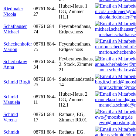
Huber-Haus, 1.
Riedmaier
08761 684-
OG, Zimmer
Nicola
27
H1.1
nicola.riedmaier@
Schafhauser
08761 684-
Feyerabendhaus,
Michael
74
Erdgeschoss
michael.schafhaus
Scheckenhofer
08761 684-
Feyerabendhaus,
Marion
75
Erdgeschoss
marion.scheckenh
Feyberabendhaus,
Scherbakow
08761 684-
2. Stock, Zimmer
Anna
34
21
anna.scherbakow@
08761 684-
Sudetenlandstraße
Schmid Birgit
25
14
birgit.schmid@moo
Huber-Haus, 2.
Schmid
08761 684-
OG, Zimmer
Manuela
11
H2.1
manuela.schmid@m
Schmid
08761 684-
Rathaus, EG,
Verena
17
Zimmer R0.01
ewo@moosburg.d
Schmidt
08761 684-
Rathaus, EG,