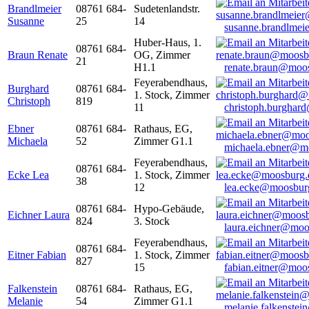
Brandlmeier
08761 684-
Sudetenlandstr.
Susanne
25
14
susanne.brandlme
Huber-Haus, 1.
08761 684-
Braun Renate
OG, Zimmer
21
H1.1
renate.braun@moo
Feyerabendhaus,
Burghard
08761 684-
1. Stock, Zimmer
Christoph
819
11
christoph.burghar
Ebner
08761 684-
Rathaus, EG,
Michaela
52
Zimmer G1.1
michaela.ebner@m
Feyerabendhaus,
08761 684-
Ecke Lea
1. Stock, Zimmer
38
12
lea.ecke@moosbur
08761 684-
Hypo-Gebäude,
Eichner Laura
824
3. Stock
laura.eichner@moo
Feyerabendhaus,
08761 684-
Eitner Fabian
1. Stock, Zimmer
827
15
fabian.eitner@moo
Falkenstein
08761 684-
Rathaus, EG,
Melanie
54
Zimmer G1.1
melanie.falkenste