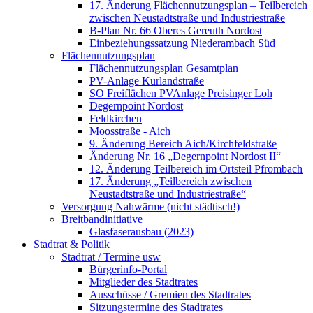
17. Änderung Flächennutzungsplan – Teilbereich
zwischen Neustadtstraße und Industriestraße
B-Plan Nr. 66 Oberes Gereuth Nordost
Einbeziehungssatzung Niederambach Süd
Flächennutzungsplan
Flächennutzungsplan Gesamtplan
PV-Anlage Kurlandstraße
SO Freiflächen PV­Anlage Preisinger Loh
Degernpoint Nordost
Feldkirchen
Moosstraße - Aich
9. Änderung Bereich Aich/Kirchfeldstraße
Änderung Nr. 16 „Degernpoint Nordost II“
12. Änderung Teilbereich im Ortsteil Pfrombach
17. Änderung „Teilbereich zwischen
Neustadtstraße und Industriestraße“
Versorgung Nahwärme (nicht städtisch!)
Breitbandinitiative
Glasfaserausbau (2023)
Stadtrat & Politik
Stadtrat / Termine usw
Bürgerinfo-Portal
Mitglieder des Stadtrates
Ausschüsse / Gremien des Stadtrates
Sitzungstermine des Stadtrates