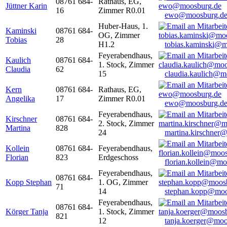
08761 684-
Rathaus, EG,
Jüttner Karin
16
Zimmer R0.01
ewo@moosburg.d
Huber-Haus, 1.
Kaminski
08761 684-
OG, Zimmer
Tobias
28
H1.2
tobias.kaminski@m
Feyerabendhaus,
Kaulich
08761 684-
1. Stock, Zimmer
Claudia
62
15
claudia.kaulich@m
Kern
08761 684-
Rathaus, EG,
Angelika
17
Zimmer R0.01
ewo@moosburg.d
Feyerabendhaus,
Kirschner
08761 684-
2. Stock, Zimmer
Martina
828
24
martina.kirschner
Kollein
08761 684-
Feyerabendhaus,
Florian
823
Erdgeschoss
florian.kollein@m
Feyerabendhaus,
08761 684-
Kopp Stephan
1. OG, Zimmer
71
14
stephan.kopp@moo
Feyerabendhaus,
08761 684-
Körger Tanja
1. Stock, Zimmer
821
12
tanja.koerger@moo