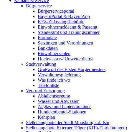
Rathaus & Service
Bürgerservice
Bürgerserviceportal
BayernPortal & BayernApp
KFZ-Zulassungsbehörde
Einwohnermeldeamt & Passamt
Standesamt und Trauungszimmer
Formulare
Satzungen und Verordnungen
Bankdaten
Einwohnerzahlen
Hochwasser-/ Unwetterdienst
Stadtverwaltung
Grußwort des Ersten Bürgermeisters
Verwaltungsgliederung
Was finde ich wo
Telefonliste
Ver- und Entsorgung
Abfallentsorgung
Wasser und Abwasser
Altglas- und Papiercontainer
Hundekotbeutel-Stationen
Kehrplan
Stellenangebote der Stadt Moosburg a.d. Isar
Stellenangebote Externer Träger (KiTa-Einrichtungen)