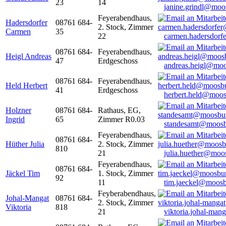
23
14
janine.grindl@moo
Feyerabendhaus,
Hadersdorfer
08761 684-
2. Stock, Zimmer
Carmen
35
22
carmen.hadersdor
08761 684-
Feyerabendhaus,
Heigl Andreas
47
Erdgeschoss
andreas.heigl@moo
08761 684-
Feyerabendhaus,
Held Herbert
41
Erdgeschoss
herbert.held@moos
Holzner
08761 684-
Rathaus, EG,
Ingrid
65
Zimmer R0.03
standesamt@moosb
Feyerabendhaus,
08761 684-
Hüther Julia
2. Stock, Zimmer
810
21
julia.huether@moo
Feyerabendhaus,
08761 684-
Jäckel Tim
1. Stock, Zimmer
92
11
tim.jaeckel@moosb
Feyberabendhaus,
Johal-Mangat
08761 684-
2. Stock, Zimmer
Viktoria
818
21
viktoria.johal-ma