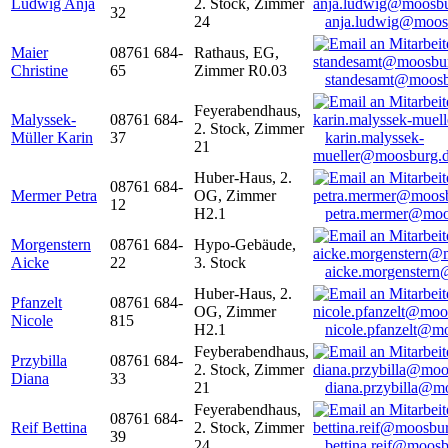
Ludwig Anja
2. Stock, Zimmer
32
24
anja.ludwig@moos
Maier
08761 684-
Rathaus, EG,
Christine
65
Zimmer R0.03
standesamt@moosb
Feyerabendhaus,
Malyssek-
08761 684-
2. Stock, Zimmer
Müller Karin
37
karin.malyssek-
21
mueller@moosburg.
Huber-Haus, 2.
08761 684-
Mermer Petra
OG, Zimmer
12
H2.1
petra.mermer@moo
Morgenstern
08761 684-
Hypo-Gebäude,
Aicke
22
3. Stock
aicke.morgenster
Huber-Haus, 2.
Pfanzelt
08761 684-
OG, Zimmer
Nicole
815
H2.1
nicole.pfanzelt@m
Feyberabendhaus,
Przybilla
08761 684-
2. Stock, Zimmer
Diana
33
21
diana.przybilla@m
Feyerabendhaus,
08761 684-
Reif Bettina
2. Stock, Zimmer
39
24
bettina.reif@moosb