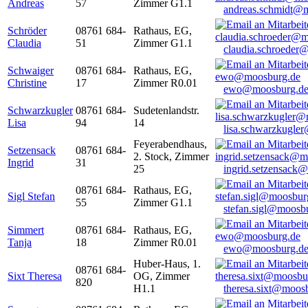
Andreas
57
Zimmer G1.1
andreas.schmidt@
Schröder
08761 684-
Rathaus, EG,
Claudia
51
Zimmer G1.1
claudia.schroeder
Schwaiger
08761 684-
Rathaus, EG,
Christine
17
Zimmer R0.01
ewo@moosburg.d
Schwarzkugler
08761 684-
Sudetenlandstr.
Lisa
94
14
lisa.schwarzkugle
Feyerabendhaus,
Setzensack
08761 684-
2. Stock, Zimmer
Ingrid
31
25
ingrid.setzensack
08761 684-
Rathaus, EG,
Sigl Stefan
55
Zimmer G1.1
stefan.sigl@moosb
Simmert
08761 684-
Rathaus, EG,
Tanja
18
Zimmer R0.01
ewo@moosburg.d
Huber-Haus, 1.
08761 684-
Sixt Theresa
OG, Zimmer
820
H1.1
theresa.sixt@moos