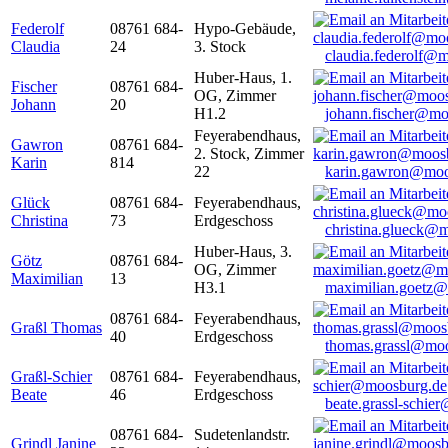
Federolf
08761 684-
Hypo-Gebäude,
Claudia
24
3. Stock
claudia.federolf@
Huber-Haus, 1.
Fischer
08761 684-
OG, Zimmer
Johann
20
H1.2
johann.fischer@mo
Feyerabendhaus,
Gawron
08761 684-
2. Stock, Zimmer
Karin
814
22
karin.gawron@moo
Glück
08761 684-
Feyerabendhaus,
Christina
73
Erdgeschoss
christina.glueck@
Huber-Haus, 3.
Götz
08761 684-
OG, Zimmer
Maximilian
13
H3.1
maximilian.goetz
08761 684-
Feyerabendhaus,
Graßl Thomas
40
Erdgeschoss
thomas.grassl@mo
Graßl-Schier
08761 684-
Feyerabendhaus,
Beate
46
Erdgeschoss
beate.grassl-schi
08761 684-
Sudetenlandstr.
Grindl Janine