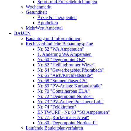
Sport- und Freizeiteinrichtungen
Wochenmarkt
Gesundheit
Ärzte & Therapeuten
Apotheken
MehrWert Ampertal
BAUEN
Bauantrag und Informationen
Rechtsverbindliche Bebauungspläne
Nr. 52 "WA Amperauen"
1. Änderung WA Amperauen
Nr. 60 "Degernpoint Ost"
Nr. 62 "Heilingbrunner Wiese"
Nr. 64 "Gewerbegebiet Pfrombach"
Nr. 65 "Aich/Kirchfeldstraße"
Nr. 68 "Sonnenhäuser CS"
Nr. 69 "PV-Anlage Kurlandstraße"
Nr. 70 "Containerbau ELA"
Nr. 72 "Degernpoint Nordost"
Nr. 73 "PV-Anlage Preisinger Loh"
Nr. 74 "Feldkirchen"
ENTWURF - Nr. 63 "SO Amperauen"
Nr. 77 „Rockermaier Areal“
Nr. 80 „Degernpoint Nordost II“
Laufende Bauleitplanverfahren