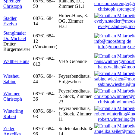
Sprenger
08761 684-
Rathaus, EG,
Christoph
50
Zimmer G1.1
christoph.sprenge
Huber-Haus, 3.
Stadler
08761 684-
OG, Zimmer
Evelyn
14
H3.1
evelyn.stadler@mo
Stanglmaier
08761 684-
Dr. Michael
12
Dritter
(Vorzimmer)
info@moosburg.de
Bürgermeister
08761 684-
Walther Hans
VHS Gebäude
813
hans.walther@moo
Wiesheu
08761 684-
Feyerabendhaus,
Sabine
44
Erdgeschoss
sabine.wiesheu@m
Feyerabendhaus,
Wimmer
08761 684-
2. Stock, Zimmer
Christoph
36
23
christoph.wimmer
Feyerabendhaus,
Winterling
08761 684-
1. Stock, Zimmer
Robert
93
11
robert.winterling
Zeiler
08761 684-
Sudetenlandstraße
Angelika
96
14