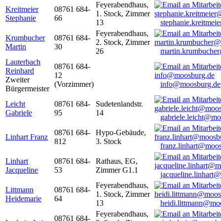
Feyerabendhaus,
Kreitmeier
08761 684-
1. Stock, Zimmer
Stephanie
66
13
stephanie.kreitme
Feyerabendhaus,
Krumbucher
08761 684-
2. Stock, Zimmer
Martin
30
26
martin.krumbuche
Lauterbach
08761 684-
Reinhard
12
Zweiter
(Vorzimmer)
info@moosburg.de
Bürgermeister
Leicht
08761 684-
Sudetenlandstr.
Gabriele
95
14
gabriele.leicht@m
08761 684-
Hypo-Gebäude,
Linhart Franz
812
3. Stock
franz.linhart@moo
Linhart
08761 684-
Rathaus, EG,
Jacqueline
53
Zimmer G1.1
jacqueline.linhart
Feyerabendhaus,
Littmann
08761 684-
1. Stock, Zimmer
Heidemarie
64
13
heidi.littmann@mo
Feyerabendhaus,
08761 684-