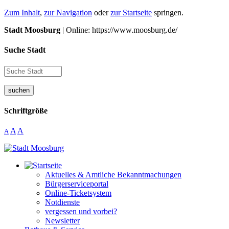
Zum Inhalt
,
zur Navigation
oder
zur Startseite
springen.
Stadt Moosburg
| Online: https://www.moosburg.de/
Suche Stadt
suchen
Schriftgröße
A
A
A
Aktuelles & Amtliche Bekanntmachungen
Bürgerserviceportal
Online-Ticketsystem
Notdienste
vergessen und vorbei?
Newsletter