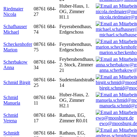
Huber-Haus, 1.
Riedmaier
08761 684-
OG, Zimmer
Nicola
27
H1.1
nicola.riedmaier@
Schafhauser
08761 684-
Feyerabendhaus,
Michael
74
Erdgeschoss
michael.schafhaus
Scheckenhofer
08761 684-
Feyerabendhaus,
Marion
75
Erdgeschoss
marion.scheckenh
Feyberabendhaus,
Scherbakow
08761 684-
2. Stock, Zimmer
Anna
34
21
anna.scherbakow@
08761 684-
Sudetenlandstraße
Schmid Birgit
25
14
birgit.schmid@moo
Huber-Haus, 2.
Schmid
08761 684-
OG, Zimmer
Manuela
11
H2.1
manuela.schmid@m
Schmid
08761 684-
Rathaus, EG,
Verena
17
Zimmer R0.01
ewo@moosburg.d
Schmidt
08761 684-
Rathaus, EG,