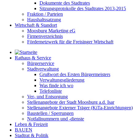
Dokumente des Stadtrates
Sitzungsprotokolle des Stadtrates 2013-2015
Fraktion / Parteien
Haushaltssatzung
Wirtschaft & Standort
Moosburg Marketing eG
Firmenverzeichnis
Fördernetzwerk für die Freisinger Wirtschaft
Rathaus & Service
Bürgerservice
Stadtverwaltung
Grußwort des Ersten Bürgermeisters
Verwaltungsgliederung
Was finde ich wo
Telefonliste
Ver- und Entsorgung
Stellenangebote der Stadt Moosburg a.d. Isar
Stellenangebote Externer Träger (KiTa-Einrichtungen)
Baustellen / Sperrungen
Notfallnummern und -dienste
Leben & Freizeit
BAUEN
Stadtrat & Politik