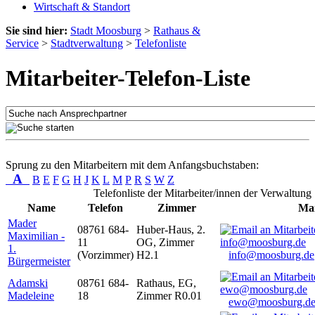
Wirtschaft & Standort
Sie sind hier:
Stadt Moosburg
>
Rathaus &
Service
>
Stadtverwaltung
>
Telefonliste
Mitarbeiter-Telefon-Liste
Sprung zu den Mitarbeitern mit dem Anfangsbuchstaben:
A
B
E
F
G
H
J
K
L
M
P
R
S
W
Z
Telefonliste der Mitarbeiter/innen der Verwaltung
Name
Telefon
Zimmer
Mai
Mader
08761 684-
Huber-Haus, 2.
Maximilian -
11
OG, Zimmer
1.
(Vorzimmer)
H2.1
info@moosburg.de
Bürgermeister
Adamski
08761 684-
Rathaus, EG,
Madeleine
18
Zimmer R0.01
ewo@moosburg.d