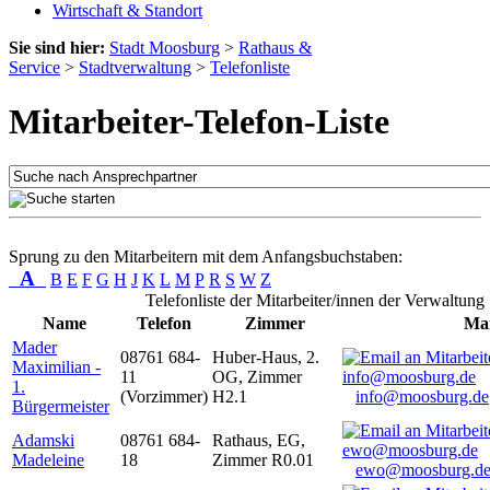
Wirtschaft & Standort
Sie sind hier:
Stadt Moosburg
>
Rathaus &
Service
>
Stadtverwaltung
>
Telefonliste
Mitarbeiter-Telefon-Liste
Sprung zu den Mitarbeitern mit dem Anfangsbuchstaben:
A
B
E
F
G
H
J
K
L
M
P
R
S
W
Z
Telefonliste der Mitarbeiter/innen der Verwaltung
Name
Telefon
Zimmer
Mai
Mader
08761 684-
Huber-Haus, 2.
Maximilian -
11
OG, Zimmer
1.
(Vorzimmer)
H2.1
info@moosburg.de
Bürgermeister
Adamski
08761 684-
Rathaus, EG,
Madeleine
18
Zimmer R0.01
ewo@moosburg.d