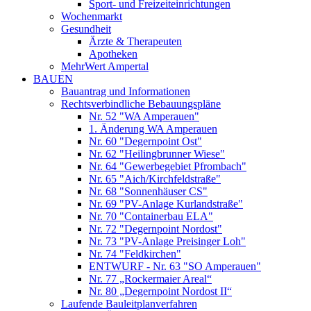
Sport- und Freizeiteinrichtungen
Wochenmarkt
Gesundheit
Ärzte & Therapeuten
Apotheken
MehrWert Ampertal
BAUEN
Bauantrag und Informationen
Rechtsverbindliche Bebauungspläne
Nr. 52 "WA Amperauen"
1. Änderung WA Amperauen
Nr. 60 "Degernpoint Ost"
Nr. 62 "Heilingbrunner Wiese"
Nr. 64 "Gewerbegebiet Pfrombach"
Nr. 65 "Aich/Kirchfeldstraße"
Nr. 68 "Sonnenhäuser CS"
Nr. 69 "PV-Anlage Kurlandstraße"
Nr. 70 "Containerbau ELA"
Nr. 72 "Degernpoint Nordost"
Nr. 73 "PV-Anlage Preisinger Loh"
Nr. 74 "Feldkirchen"
ENTWURF - Nr. 63 "SO Amperauen"
Nr. 77 „Rockermaier Areal“
Nr. 80 „Degernpoint Nordost II“
Laufende Bauleitplanverfahren