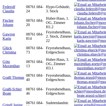
Federolf
08761 684-
Hypo-Gebäude,
Claudia
24
3. Stock
claudia.federolf@
Huber-Haus, 1.
Fischer
08761 684-
OG, Zimmer
Johann
20
H1.2
johann.fischer@mo
Feyerabendhaus,
Gawron
08761 684-
2. Stock, Zimmer
Karin
814
22
karin.gawron@moo
Glück
08761 684-
Feyerabendhaus,
Christina
73
Erdgeschoss
christina.glueck@
Huber-Haus, 3.
Götz
08761 684-
OG, Zimmer
Maximilian
13
H3.1
maximilian.goetz
08761 684-
Feyerabendhaus,
Graßl Thomas
40
Erdgeschoss
thomas.grassl@mo
Graßl-Schier
08761 684-
Feyerabendhaus,
Beate
46
Erdgeschoss
beate.grassl-schi
08761 684-
Sudetenlandstr.
Grindl Janine