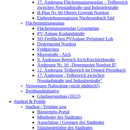
17. Änderung Flächennutzungsplan – Teilbereich
zwischen Neustadtstraße und Industriestraße
B-Plan Nr. 66 Oberes Gereuth Nordost
Einbeziehungssatzung Niederambach Süd
Flächennutzungsplan
Flächennutzungsplan Gesamtplan
PV-Anlage Kurlandstraße
SO Freiflächen PV­Anlage Preisinger Loh
Degernpoint Nordost
Feldkirchen
Moosstraße - Aich
9. Änderung Bereich Aich/Kirchfeldstraße
Änderung Nr. 16 „Degernpoint Nordost II“
12. Änderung Teilbereich im Ortsteil Pfrombach
17. Änderung „Teilbereich zwischen
Neustadtstraße und Industriestraße“
Versorgung Nahwärme (nicht städtisch!)
Breitbandinitiative
Glasfaserausbau (2023)
Stadtrat & Politik
Stadtrat / Termine usw
Bürgerinfo-Portal
Mitglieder des Stadtrates
Ausschüsse / Gremien des Stadtrates
Sitzungstermine des Stadtrates