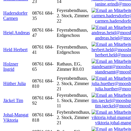
23
14
janine.grindl@moo
Feyerabendhaus,
Hadersdorfer
08761 684-
2. Stock, Zimmer
Carmen
35
22
carmen.hadersdor
08761 684-
Feyerabendhaus,
Heigl Andreas
47
Erdgeschoss
andreas.heigl@moo
08761 684-
Feyerabendhaus,
Held Herbert
41
Erdgeschoss
herbert.held@moos
Holzner
08761 684-
Rathaus, EG,
Ingrid
65
Zimmer R0.03
standesamt@moosb
Feyerabendhaus,
08761 684-
Hüther Julia
2. Stock, Zimmer
810
21
julia.huether@moo
Feyerabendhaus,
08761 684-
Jäckel Tim
1. Stock, Zimmer
92
11
tim.jaeckel@moosb
Feyberabendhaus,
Johal-Mangat
08761 684-
2. Stock, Zimmer
Viktoria
818
21
viktoria.johal-ma