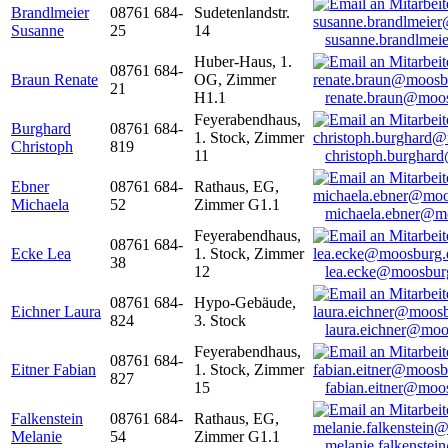
Brandlmeier
08761 684-
Sudetenlandstr.
Susanne
25
14
susanne.brandlme
Huber-Haus, 1.
08761 684-
Braun Renate
OG, Zimmer
21
H1.1
renate.braun@moo
Feyerabendhaus,
Burghard
08761 684-
1. Stock, Zimmer
Christoph
819
11
christoph.burghar
Ebner
08761 684-
Rathaus, EG,
Michaela
52
Zimmer G1.1
michaela.ebner@m
Feyerabendhaus,
08761 684-
Ecke Lea
1. Stock, Zimmer
38
12
lea.ecke@moosbur
08761 684-
Hypo-Gebäude,
Eichner Laura
824
3. Stock
laura.eichner@moo
Feyerabendhaus,
08761 684-
Eitner Fabian
1. Stock, Zimmer
827
15
fabian.eitner@moo
Falkenstein
08761 684-
Rathaus, EG,
Melanie
54
Zimmer G1.1
melanie.falkenste