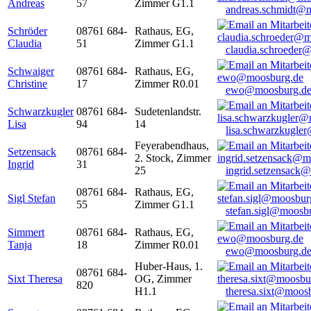
Andreas
57
Zimmer G1.1
andreas.schmidt@
Schröder
08761 684-
Rathaus, EG,
Claudia
51
Zimmer G1.1
claudia.schroeder
Schwaiger
08761 684-
Rathaus, EG,
Christine
17
Zimmer R0.01
ewo@moosburg.d
Schwarzkugler
08761 684-
Sudetenlandstr.
Lisa
94
14
lisa.schwarzkugle
Feyerabendhaus,
Setzensack
08761 684-
2. Stock, Zimmer
Ingrid
31
25
ingrid.setzensack
08761 684-
Rathaus, EG,
Sigl Stefan
55
Zimmer G1.1
stefan.sigl@moosb
Simmert
08761 684-
Rathaus, EG,
Tanja
18
Zimmer R0.01
ewo@moosburg.d
Huber-Haus, 1.
08761 684-
Sixt Theresa
OG, Zimmer
820
H1.1
theresa.sixt@moos