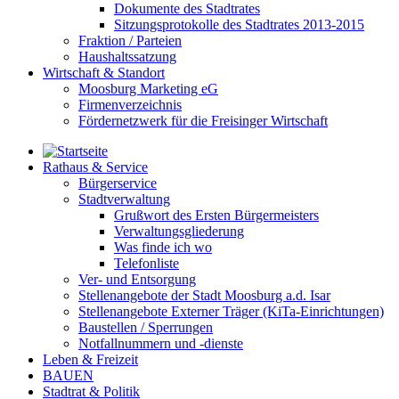
Dokumente des Stadtrates
Sitzungsprotokolle des Stadtrates 2013-2015
Fraktion / Parteien
Haushaltssatzung
Wirtschaft & Standort
Moosburg Marketing eG
Firmenverzeichnis
Fördernetzwerk für die Freisinger Wirtschaft
Rathaus & Service
Bürgerservice
Stadtverwaltung
Grußwort des Ersten Bürgermeisters
Verwaltungsgliederung
Was finde ich wo
Telefonliste
Ver- und Entsorgung
Stellenangebote der Stadt Moosburg a.d. Isar
Stellenangebote Externer Träger (KiTa-Einrichtungen)
Baustellen / Sperrungen
Notfallnummern und -dienste
Leben & Freizeit
BAUEN
Stadtrat & Politik