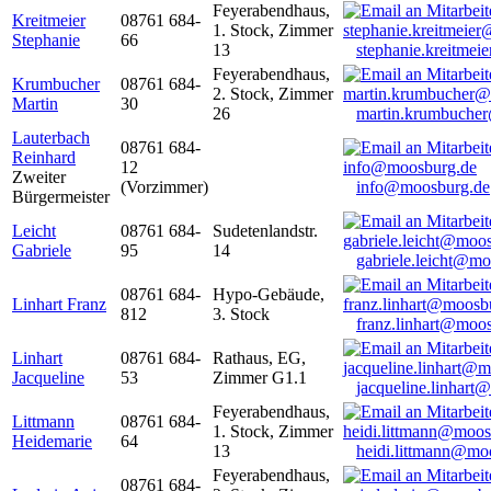
Feyerabendhaus,
Kreitmeier
08761 684-
1. Stock, Zimmer
Stephanie
66
13
stephanie.kreitme
Feyerabendhaus,
Krumbucher
08761 684-
2. Stock, Zimmer
Martin
30
26
martin.krumbuche
Lauterbach
08761 684-
Reinhard
12
Zweiter
(Vorzimmer)
info@moosburg.de
Bürgermeister
Leicht
08761 684-
Sudetenlandstr.
Gabriele
95
14
gabriele.leicht@m
08761 684-
Hypo-Gebäude,
Linhart Franz
812
3. Stock
franz.linhart@moo
Linhart
08761 684-
Rathaus, EG,
Jacqueline
53
Zimmer G1.1
jacqueline.linhart
Feyerabendhaus,
Littmann
08761 684-
1. Stock, Zimmer
Heidemarie
64
13
heidi.littmann@mo
Feyerabendhaus,
08761 684-