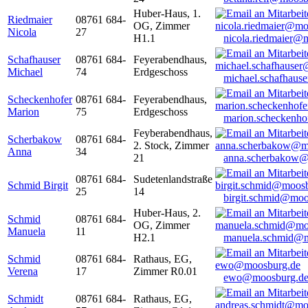
Huber-Haus, 1.
Riedmaier
08761 684-
OG, Zimmer
Nicola
27
H1.1
nicola.riedmaier@
Schafhauser
08761 684-
Feyerabendhaus,
Michael
74
Erdgeschoss
michael.schafhaus
Scheckenhofer
08761 684-
Feyerabendhaus,
Marion
75
Erdgeschoss
marion.scheckenh
Feyberabendhaus,
Scherbakow
08761 684-
2. Stock, Zimmer
Anna
34
21
anna.scherbakow@
08761 684-
Sudetenlandstraße
Schmid Birgit
25
14
birgit.schmid@moo
Huber-Haus, 2.
Schmid
08761 684-
OG, Zimmer
Manuela
11
H2.1
manuela.schmid@m
Schmid
08761 684-
Rathaus, EG,
Verena
17
Zimmer R0.01
ewo@moosburg.d
Schmidt
08761 684-
Rathaus, EG,