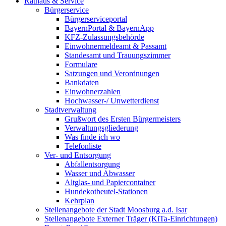
Rathaus & Service
Bürgerservice
Bürgerserviceportal
BayernPortal & BayernApp
KFZ-Zulassungsbehörde
Einwohnermeldeamt & Passamt
Standesamt und Trauungszimmer
Formulare
Satzungen und Verordnungen
Bankdaten
Einwohnerzahlen
Hochwasser-/ Unwetterdienst
Stadtverwaltung
Grußwort des Ersten Bürgermeisters
Verwaltungsgliederung
Was finde ich wo
Telefonliste
Ver- und Entsorgung
Abfallentsorgung
Wasser und Abwasser
Altglas- und Papiercontainer
Hundekotbeutel-Stationen
Kehrplan
Stellenangebote der Stadt Moosburg a.d. Isar
Stellenangebote Externer Träger (KiTa-Einrichtungen)