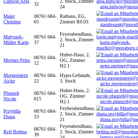
Ludwig Anja
2. Stock, Zimmer
32
24
anja.ludwig@moos
Maier
08761 684-
Rathaus, EG,
Christine
65
Zimmer R0.03
standesamt@moosb
Feyerabendhaus,
Malyssek-
08761 684-
2. Stock, Zimmer
Müller Karin
37
karin.malyssek-
21
mueller@moosburg.
Huber-Haus, 2.
08761 684-
Mermer Petra
OG, Zimmer
12
H2.1
petra.mermer@moo
Morgenstern
08761 684-
Hypo-Gebäude,
Aicke
22
3. Stock
aicke.morgenster
Huber-Haus, 2.
Pfanzelt
08761 684-
OG, Zimmer
Nicole
815
H2.1
nicole.pfanzelt@m
Feyberabendhaus,
Przybilla
08761 684-
2. Stock, Zimmer
Diana
33
21
diana.przybilla@m
Feyerabendhaus,
08761 684-
Reif Bettina
2. Stock, Zimmer
39
24
bettina.reif@moosb