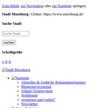
Zum Inhalt
,
zur Navigation
oder
zur Startseite
springen.
Stadt Moosburg
| Online: https://www.moosburg.de/
Suche Stadt
suchen
Schriftgröße
A
A
A
Aktuelles & Amtliche Bekanntmachungen
Bürgerserviceportal
Online-Ticketsystem
Notdienste
vergessen und vorbei?
Newsletter