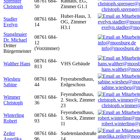
Sprenger
08761 684-
Rathaus, EG,
Christoph
50
Zimmer G1.1
christoph.sprenge
Huber-Haus, 3.
Stadler
08761 684-
OG, Zimmer
Evelyn
14
H3.1
evelyn.stadler@mo
Stanglmaier
08761 684-
Dr. Michael
12
Dritter
(Vorzimmer)
info@moosburg.de
Bürgermeister
08761 684-
Walther Hans
VHS Gebäude
813
hans.walther@moo
Wiesheu
08761 684-
Feyerabendhaus,
Sabine
44
Erdgeschoss
sabine.wiesheu@m
Feyerabendhaus,
Wimmer
08761 684-
2. Stock, Zimmer
Christoph
36
23
christoph.wimmer
Feyerabendhaus,
Winterling
08761 684-
1. Stock, Zimmer
Robert
93
11
robert.winterling
Zeiler
08761 684-
Sudetenlandstraße
Angelika
96
14