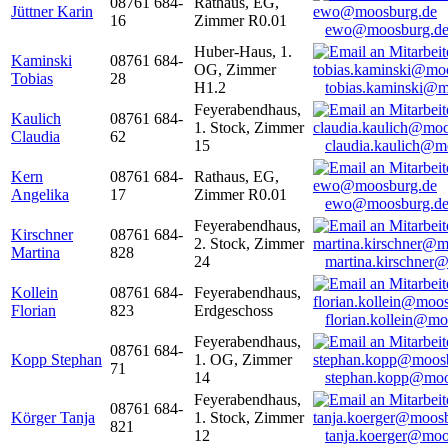
08761 684-
Rathaus, EG,
Jüttner Karin
16
Zimmer R0.01
ewo@moosburg.d
Huber-Haus, 1.
Kaminski
08761 684-
OG, Zimmer
Tobias
28
H1.2
tobias.kaminski@m
Feyerabendhaus,
Kaulich
08761 684-
1. Stock, Zimmer
Claudia
62
15
claudia.kaulich@m
Kern
08761 684-
Rathaus, EG,
Angelika
17
Zimmer R0.01
ewo@moosburg.d
Feyerabendhaus,
Kirschner
08761 684-
2. Stock, Zimmer
Martina
828
24
martina.kirschner
Kollein
08761 684-
Feyerabendhaus,
Florian
823
Erdgeschoss
florian.kollein@m
Feyerabendhaus,
08761 684-
Kopp Stephan
1. OG, Zimmer
71
14
stephan.kopp@moo
Feyerabendhaus,
08761 684-
Körger Tanja
1. Stock, Zimmer
821
12
tanja.koerger@moo