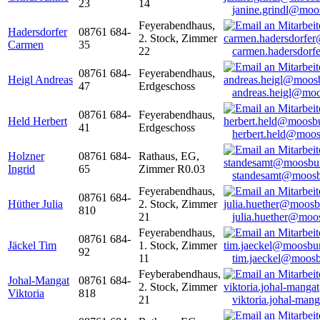
23
14
janine.grindl@moo
Feyerabendhaus,
Hadersdorfer
08761 684-
2. Stock, Zimmer
Carmen
35
22
carmen.hadersdor
08761 684-
Feyerabendhaus,
Heigl Andreas
47
Erdgeschoss
andreas.heigl@moo
08761 684-
Feyerabendhaus,
Held Herbert
41
Erdgeschoss
herbert.held@moos
Holzner
08761 684-
Rathaus, EG,
Ingrid
65
Zimmer R0.03
standesamt@moosb
Feyerabendhaus,
08761 684-
Hüther Julia
2. Stock, Zimmer
810
21
julia.huether@moo
Feyerabendhaus,
08761 684-
Jäckel Tim
1. Stock, Zimmer
92
11
tim.jaeckel@moosb
Feyberabendhaus,
Johal-Mangat
08761 684-
2. Stock, Zimmer
Viktoria
818
21
viktoria.johal-ma