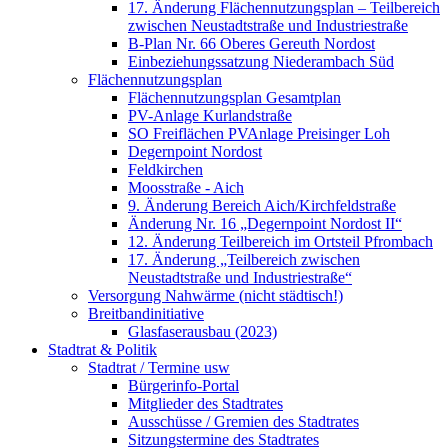
17. Änderung Flächennutzungsplan – Teilbereich
zwischen Neustadtstraße und Industriestraße
B-Plan Nr. 66 Oberes Gereuth Nordost
Einbeziehungssatzung Niederambach Süd
Flächennutzungsplan
Flächennutzungsplan Gesamtplan
PV-Anlage Kurlandstraße
SO Freiflächen PV­Anlage Preisinger Loh
Degernpoint Nordost
Feldkirchen
Moosstraße - Aich
9. Änderung Bereich Aich/Kirchfeldstraße
Änderung Nr. 16 „Degernpoint Nordost II“
12. Änderung Teilbereich im Ortsteil Pfrombach
17. Änderung „Teilbereich zwischen
Neustadtstraße und Industriestraße“
Versorgung Nahwärme (nicht städtisch!)
Breitbandinitiative
Glasfaserausbau (2023)
Stadtrat & Politik
Stadtrat / Termine usw
Bürgerinfo-Portal
Mitglieder des Stadtrates
Ausschüsse / Gremien des Stadtrates
Sitzungstermine des Stadtrates