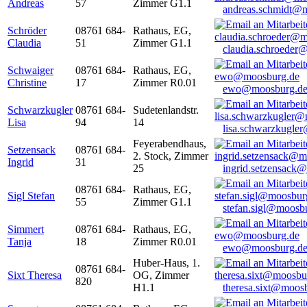
Andreas
57
Zimmer G1.1
andreas.schmidt@
Schröder
08761 684-
Rathaus, EG,
Claudia
51
Zimmer G1.1
claudia.schroeder
Schwaiger
08761 684-
Rathaus, EG,
Christine
17
Zimmer R0.01
ewo@moosburg.d
Schwarzkugler
08761 684-
Sudetenlandstr.
Lisa
94
14
lisa.schwarzkugle
Feyerabendhaus,
Setzensack
08761 684-
2. Stock, Zimmer
Ingrid
31
25
ingrid.setzensack
08761 684-
Rathaus, EG,
Sigl Stefan
55
Zimmer G1.1
stefan.sigl@moosb
Simmert
08761 684-
Rathaus, EG,
Tanja
18
Zimmer R0.01
ewo@moosburg.d
Huber-Haus, 1.
08761 684-
Sixt Theresa
OG, Zimmer
820
H1.1
theresa.sixt@moos