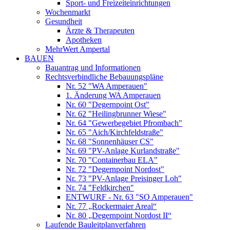
Sport- und Freizeiteinrichtungen
Wochenmarkt
Gesundheit
Ärzte & Therapeuten
Apotheken
MehrWert Ampertal
BAUEN
Bauantrag und Informationen
Rechtsverbindliche Bebauungspläne
Nr. 52 "WA Amperauen"
1. Änderung WA Amperauen
Nr. 60 "Degernpoint Ost"
Nr. 62 "Heilingbrunner Wiese"
Nr. 64 "Gewerbegebiet Pfrombach"
Nr. 65 "Aich/Kirchfeldstraße"
Nr. 68 "Sonnenhäuser CS"
Nr. 69 "PV-Anlage Kurlandstraße"
Nr. 70 "Containerbau ELA"
Nr. 72 "Degernpoint Nordost"
Nr. 73 "PV-Anlage Preisinger Loh"
Nr. 74 "Feldkirchen"
ENTWURF - Nr. 63 "SO Amperauen"
Nr. 77 „Rockermaier Areal“
Nr. 80 „Degernpoint Nordost II“
Laufende Bauleitplanverfahren