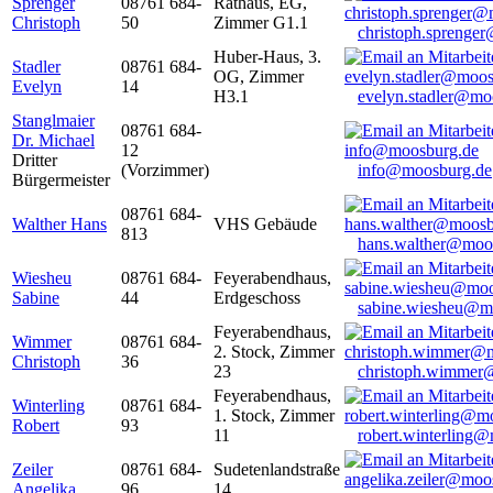
Sprenger
08761 684-
Rathaus, EG,
Christoph
50
Zimmer G1.1
christoph.sprenge
Huber-Haus, 3.
Stadler
08761 684-
OG, Zimmer
Evelyn
14
H3.1
evelyn.stadler@mo
Stanglmaier
08761 684-
Dr. Michael
12
Dritter
(Vorzimmer)
info@moosburg.de
Bürgermeister
08761 684-
Walther Hans
VHS Gebäude
813
hans.walther@moo
Wiesheu
08761 684-
Feyerabendhaus,
Sabine
44
Erdgeschoss
sabine.wiesheu@m
Feyerabendhaus,
Wimmer
08761 684-
2. Stock, Zimmer
Christoph
36
23
christoph.wimmer
Feyerabendhaus,
Winterling
08761 684-
1. Stock, Zimmer
Robert
93
11
robert.winterling
Zeiler
08761 684-
Sudetenlandstraße
Angelika
96
14