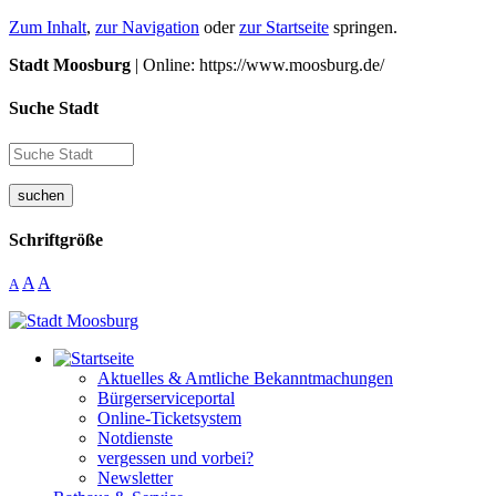
Zum Inhalt
,
zur Navigation
oder
zur Startseite
springen.
Stadt Moosburg
| Online: https://www.moosburg.de/
Suche Stadt
suchen
Schriftgröße
A
A
A
Aktuelles & Amtliche Bekanntmachungen
Bürgerserviceportal
Online-Ticketsystem
Notdienste
vergessen und vorbei?
Newsletter