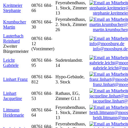
Feyerabendhaus,
Kreitmeier
08761 684-
1. Stock, Zimmer
Stephanie
66
13
stephanie.kreitme
Feyerabendhaus,
Krumbucher
08761 684-
2. Stock, Zimmer
Martin
30
26
martin.krumbuche
Lauterbach
08761 684-
Reinhard
12
Zweiter
(Vorzimmer)
info@moosburg.de
Bürgermeister
Leicht
08761 684-
Sudetenlandstr.
Gabriele
95
14
gabriele.leicht@m
08761 684-
Hypo-Gebäude,
Linhart Franz
812
3. Stock
franz.linhart@moo
Linhart
08761 684-
Rathaus, EG,
Jacqueline
53
Zimmer G1.1
jacqueline.linhart
Feyerabendhaus,
Littmann
08761 684-
1. Stock, Zimmer
Heidemarie
64
13
heidi.littmann@mo
Feyerabendhaus,
08761 684-