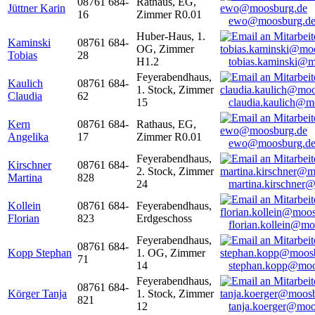
08761 684-
Rathaus, EG,
Jüttner Karin
16
Zimmer R0.01
ewo@moosburg.d
Huber-Haus, 1.
Kaminski
08761 684-
OG, Zimmer
Tobias
28
H1.2
tobias.kaminski@m
Feyerabendhaus,
Kaulich
08761 684-
1. Stock, Zimmer
Claudia
62
15
claudia.kaulich@m
Kern
08761 684-
Rathaus, EG,
Angelika
17
Zimmer R0.01
ewo@moosburg.d
Feyerabendhaus,
Kirschner
08761 684-
2. Stock, Zimmer
Martina
828
24
martina.kirschner
Kollein
08761 684-
Feyerabendhaus,
Florian
823
Erdgeschoss
florian.kollein@m
Feyerabendhaus,
08761 684-
Kopp Stephan
1. OG, Zimmer
71
14
stephan.kopp@moo
Feyerabendhaus,
08761 684-
Körger Tanja
1. Stock, Zimmer
821
12
tanja.koerger@moo