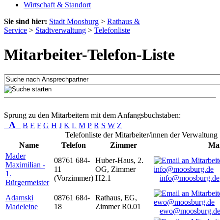
Wirtschaft & Standort
Sie sind hier:
Stadt Moosburg
>
Rathaus &
Service
>
Stadtverwaltung
>
Telefonliste
Mitarbeiter-Telefon-Liste
Sprung zu den Mitarbeitern mit dem Anfangsbuchstaben:
A
B
E
F
G
H
J
K
L
M
P
R
S
W
Z
Telefonliste der Mitarbeiter/innen der Verwaltung
Name
Telefon
Zimmer
Mai
Mader
08761 684-
Huber-Haus, 2.
Maximilian -
11
OG, Zimmer
1.
(Vorzimmer)
H2.1
info@moosburg.de
Bürgermeister
Adamski
08761 684-
Rathaus, EG,
Madeleine
18
Zimmer R0.01
ewo@moosburg.d