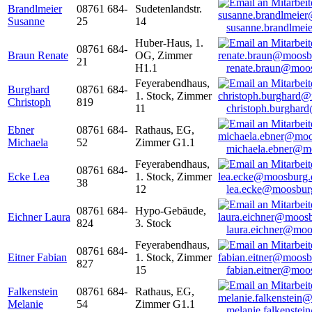
Brandlmeier
08761 684-
Sudetenlandstr.
Susanne
25
14
susanne.brandlme
Huber-Haus, 1.
08761 684-
Braun Renate
OG, Zimmer
21
H1.1
renate.braun@moo
Feyerabendhaus,
Burghard
08761 684-
1. Stock, Zimmer
Christoph
819
11
christoph.burghar
Ebner
08761 684-
Rathaus, EG,
Michaela
52
Zimmer G1.1
michaela.ebner@m
Feyerabendhaus,
08761 684-
Ecke Lea
1. Stock, Zimmer
38
12
lea.ecke@moosbur
08761 684-
Hypo-Gebäude,
Eichner Laura
824
3. Stock
laura.eichner@moo
Feyerabendhaus,
08761 684-
Eitner Fabian
1. Stock, Zimmer
827
15
fabian.eitner@moo
Falkenstein
08761 684-
Rathaus, EG,
Melanie
54
Zimmer G1.1
melanie.falkenste