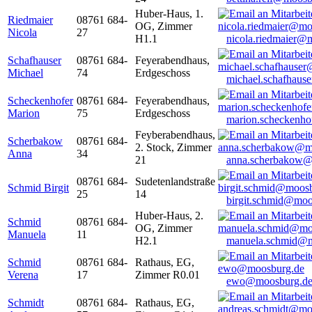
Huber-Haus, 1.
Riedmaier
08761 684-
OG, Zimmer
Nicola
27
H1.1
nicola.riedmaier@
Schafhauser
08761 684-
Feyerabendhaus,
Michael
74
Erdgeschoss
michael.schafhaus
Scheckenhofer
08761 684-
Feyerabendhaus,
Marion
75
Erdgeschoss
marion.scheckenh
Feyberabendhaus,
Scherbakow
08761 684-
2. Stock, Zimmer
Anna
34
21
anna.scherbakow@
08761 684-
Sudetenlandstraße
Schmid Birgit
25
14
birgit.schmid@moo
Huber-Haus, 2.
Schmid
08761 684-
OG, Zimmer
Manuela
11
H2.1
manuela.schmid@m
Schmid
08761 684-
Rathaus, EG,
Verena
17
Zimmer R0.01
ewo@moosburg.d
Schmidt
08761 684-
Rathaus, EG,