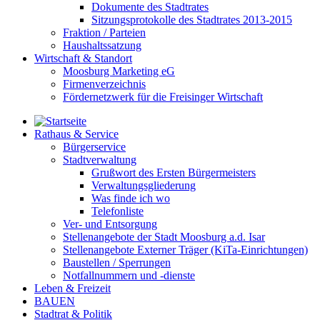
Dokumente des Stadtrates
Sitzungsprotokolle des Stadtrates 2013-2015
Fraktion / Parteien
Haushaltssatzung
Wirtschaft & Standort
Moosburg Marketing eG
Firmenverzeichnis
Fördernetzwerk für die Freisinger Wirtschaft
Rathaus & Service
Bürgerservice
Stadtverwaltung
Grußwort des Ersten Bürgermeisters
Verwaltungsgliederung
Was finde ich wo
Telefonliste
Ver- und Entsorgung
Stellenangebote der Stadt Moosburg a.d. Isar
Stellenangebote Externer Träger (KiTa-Einrichtungen)
Baustellen / Sperrungen
Notfallnummern und -dienste
Leben & Freizeit
BAUEN
Stadtrat & Politik