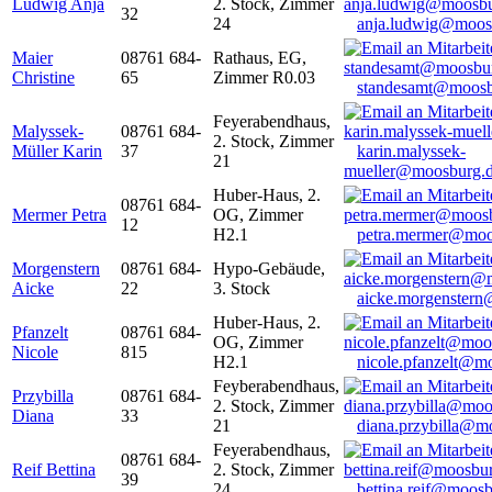
Ludwig Anja
2. Stock, Zimmer
32
24
anja.ludwig@moos
Maier
08761 684-
Rathaus, EG,
Christine
65
Zimmer R0.03
standesamt@moosb
Feyerabendhaus,
Malyssek-
08761 684-
2. Stock, Zimmer
Müller Karin
37
karin.malyssek-
21
mueller@moosburg.
Huber-Haus, 2.
08761 684-
Mermer Petra
OG, Zimmer
12
H2.1
petra.mermer@moo
Morgenstern
08761 684-
Hypo-Gebäude,
Aicke
22
3. Stock
aicke.morgenster
Huber-Haus, 2.
Pfanzelt
08761 684-
OG, Zimmer
Nicole
815
H2.1
nicole.pfanzelt@m
Feyberabendhaus,
Przybilla
08761 684-
2. Stock, Zimmer
Diana
33
21
diana.przybilla@m
Feyerabendhaus,
08761 684-
Reif Bettina
2. Stock, Zimmer
39
24
bettina.reif@moosb