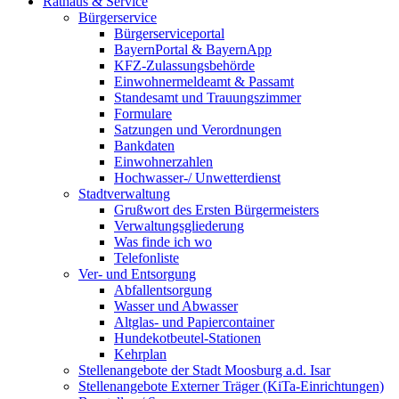
Rathaus & Service
Bürgerservice
Bürgerserviceportal
BayernPortal & BayernApp
KFZ-Zulassungsbehörde
Einwohnermeldeamt & Passamt
Standesamt und Trauungszimmer
Formulare
Satzungen und Verordnungen
Bankdaten
Einwohnerzahlen
Hochwasser-/ Unwetterdienst
Stadtverwaltung
Grußwort des Ersten Bürgermeisters
Verwaltungsgliederung
Was finde ich wo
Telefonliste
Ver- und Entsorgung
Abfallentsorgung
Wasser und Abwasser
Altglas- und Papiercontainer
Hundekotbeutel-Stationen
Kehrplan
Stellenangebote der Stadt Moosburg a.d. Isar
Stellenangebote Externer Träger (KiTa-Einrichtungen)