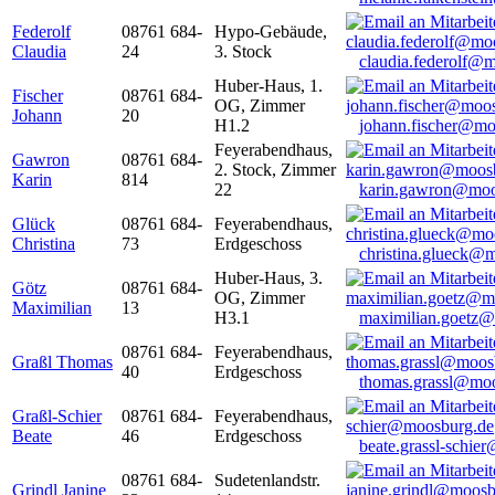
Federolf
08761 684-
Hypo-Gebäude,
Claudia
24
3. Stock
claudia.federolf@
Huber-Haus, 1.
Fischer
08761 684-
OG, Zimmer
Johann
20
H1.2
johann.fischer@mo
Feyerabendhaus,
Gawron
08761 684-
2. Stock, Zimmer
Karin
814
22
karin.gawron@moo
Glück
08761 684-
Feyerabendhaus,
Christina
73
Erdgeschoss
christina.glueck@
Huber-Haus, 3.
Götz
08761 684-
OG, Zimmer
Maximilian
13
H3.1
maximilian.goetz
08761 684-
Feyerabendhaus,
Graßl Thomas
40
Erdgeschoss
thomas.grassl@mo
Graßl-Schier
08761 684-
Feyerabendhaus,
Beate
46
Erdgeschoss
beate.grassl-schi
08761 684-
Sudetenlandstr.
Grindl Janine