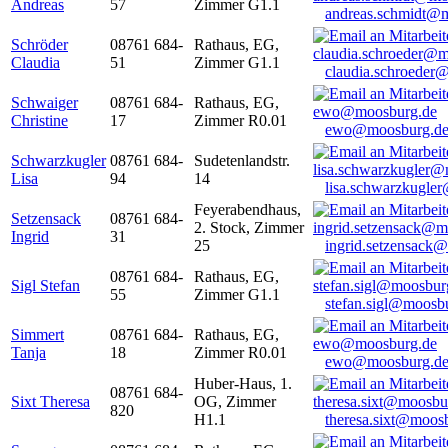
Andreas
57
Zimmer G1.1
andreas.schmidt@
Schröder
08761 684-
Rathaus, EG,
Claudia
51
Zimmer G1.1
claudia.schroeder
Schwaiger
08761 684-
Rathaus, EG,
Christine
17
Zimmer R0.01
ewo@moosburg.d
Schwarzkugler
08761 684-
Sudetenlandstr.
Lisa
94
14
lisa.schwarzkugle
Feyerabendhaus,
Setzensack
08761 684-
2. Stock, Zimmer
Ingrid
31
25
ingrid.setzensack
08761 684-
Rathaus, EG,
Sigl Stefan
55
Zimmer G1.1
stefan.sigl@moosb
Simmert
08761 684-
Rathaus, EG,
Tanja
18
Zimmer R0.01
ewo@moosburg.d
Huber-Haus, 1.
08761 684-
Sixt Theresa
OG, Zimmer
820
H1.1
theresa.sixt@moos