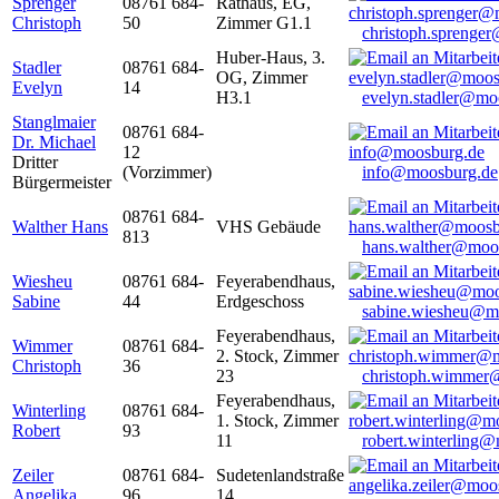
Sprenger
08761 684-
Rathaus, EG,
Christoph
50
Zimmer G1.1
christoph.sprenge
Huber-Haus, 3.
Stadler
08761 684-
OG, Zimmer
Evelyn
14
H3.1
evelyn.stadler@mo
Stanglmaier
08761 684-
Dr. Michael
12
Dritter
(Vorzimmer)
info@moosburg.de
Bürgermeister
08761 684-
Walther Hans
VHS Gebäude
813
hans.walther@moo
Wiesheu
08761 684-
Feyerabendhaus,
Sabine
44
Erdgeschoss
sabine.wiesheu@m
Feyerabendhaus,
Wimmer
08761 684-
2. Stock, Zimmer
Christoph
36
23
christoph.wimmer
Feyerabendhaus,
Winterling
08761 684-
1. Stock, Zimmer
Robert
93
11
robert.winterling
Zeiler
08761 684-
Sudetenlandstraße
Angelika
96
14