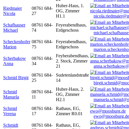
Huber-Haus, 1.
Riedmaier
08761 684-
OG, Zimmer
Nicola
27
H1.1
nicola.riedmaier@
Schafhauser
08761 684-
Feyerabendhaus,
Michael
74
Erdgeschoss
michael.schafhaus
Scheckenhofer
08761 684-
Feyerabendhaus,
Marion
75
Erdgeschoss
marion.scheckenh
Feyberabendhaus,
Scherbakow
08761 684-
2. Stock, Zimmer
Anna
34
21
anna.scherbakow@
08761 684-
Sudetenlandstraße
Schmid Birgit
25
14
birgit.schmid@moo
Huber-Haus, 2.
Schmid
08761 684-
OG, Zimmer
Manuela
11
H2.1
manuela.schmid@m
Schmid
08761 684-
Rathaus, EG,
Verena
17
Zimmer R0.01
ewo@moosburg.d
Schmidt
08761 684-
Rathaus, EG,