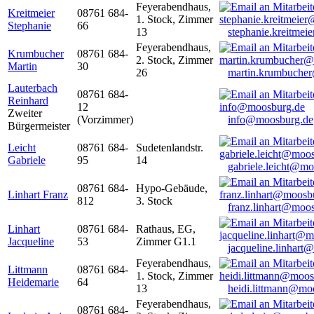
Feyerabendhaus,
Kreitmeier
08761 684-
1. Stock, Zimmer
Stephanie
66
13
stephanie.kreitme
Feyerabendhaus,
Krumbucher
08761 684-
2. Stock, Zimmer
Martin
30
26
martin.krumbuche
Lauterbach
08761 684-
Reinhard
12
Zweiter
(Vorzimmer)
info@moosburg.de
Bürgermeister
Leicht
08761 684-
Sudetenlandstr.
Gabriele
95
14
gabriele.leicht@m
08761 684-
Hypo-Gebäude,
Linhart Franz
812
3. Stock
franz.linhart@moo
Linhart
08761 684-
Rathaus, EG,
Jacqueline
53
Zimmer G1.1
jacqueline.linhart
Feyerabendhaus,
Littmann
08761 684-
1. Stock, Zimmer
Heidemarie
64
13
heidi.littmann@mo
Feyerabendhaus,
08761 684-