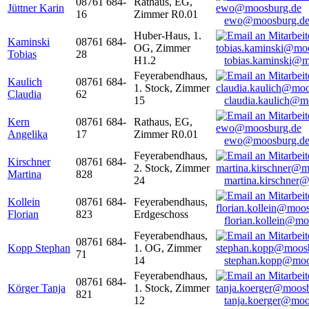
08761 684-
Rathaus, EG,
Jüttner Karin
16
Zimmer R0.01
ewo@moosburg.d
Huber-Haus, 1.
Kaminski
08761 684-
OG, Zimmer
Tobias
28
H1.2
tobias.kaminski@m
Feyerabendhaus,
Kaulich
08761 684-
1. Stock, Zimmer
Claudia
62
15
claudia.kaulich@m
Kern
08761 684-
Rathaus, EG,
Angelika
17
Zimmer R0.01
ewo@moosburg.d
Feyerabendhaus,
Kirschner
08761 684-
2. Stock, Zimmer
Martina
828
24
martina.kirschner
Kollein
08761 684-
Feyerabendhaus,
Florian
823
Erdgeschoss
florian.kollein@m
Feyerabendhaus,
08761 684-
Kopp Stephan
1. OG, Zimmer
71
14
stephan.kopp@moo
Feyerabendhaus,
08761 684-
Körger Tanja
1. Stock, Zimmer
821
12
tanja.koerger@moo