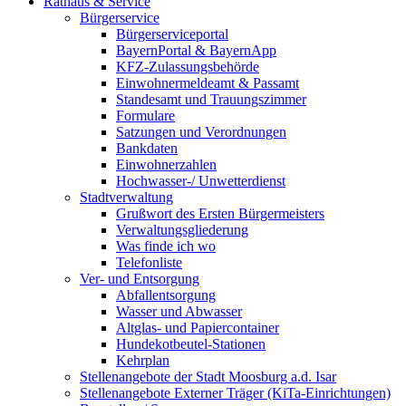
Rathaus & Service
Bürgerservice
Bürgerserviceportal
BayernPortal & BayernApp
KFZ-Zulassungsbehörde
Einwohnermeldeamt & Passamt
Standesamt und Trauungszimmer
Formulare
Satzungen und Verordnungen
Bankdaten
Einwohnerzahlen
Hochwasser-/ Unwetterdienst
Stadtverwaltung
Grußwort des Ersten Bürgermeisters
Verwaltungsgliederung
Was finde ich wo
Telefonliste
Ver- und Entsorgung
Abfallentsorgung
Wasser und Abwasser
Altglas- und Papiercontainer
Hundekotbeutel-Stationen
Kehrplan
Stellenangebote der Stadt Moosburg a.d. Isar
Stellenangebote Externer Träger (KiTa-Einrichtungen)