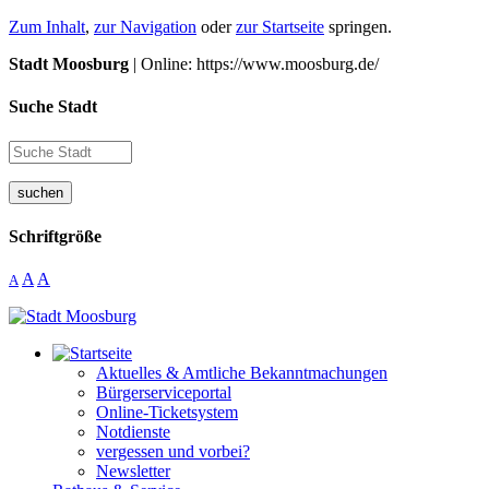
Zum Inhalt
,
zur Navigation
oder
zur Startseite
springen.
Stadt Moosburg
| Online: https://www.moosburg.de/
Suche Stadt
suchen
Schriftgröße
A
A
A
Aktuelles & Amtliche Bekanntmachungen
Bürgerserviceportal
Online-Ticketsystem
Notdienste
vergessen und vorbei?
Newsletter