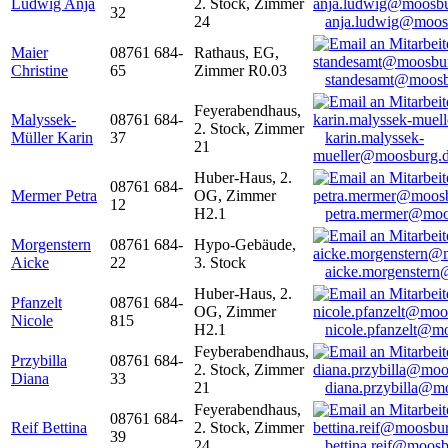
Ludwig Anja
2. Stock, Zimmer
32
24
anja.ludwig@moos
Maier
08761 684-
Rathaus, EG,
Christine
65
Zimmer R0.03
standesamt@moosb
Feyerabendhaus,
Malyssek-
08761 684-
2. Stock, Zimmer
Müller Karin
37
karin.malyssek-
21
mueller@moosburg.
Huber-Haus, 2.
08761 684-
Mermer Petra
OG, Zimmer
12
H2.1
petra.mermer@moo
Morgenstern
08761 684-
Hypo-Gebäude,
Aicke
22
3. Stock
aicke.morgenster
Huber-Haus, 2.
Pfanzelt
08761 684-
OG, Zimmer
Nicole
815
H2.1
nicole.pfanzelt@m
Feyberabendhaus,
Przybilla
08761 684-
2. Stock, Zimmer
Diana
33
21
diana.przybilla@m
Feyerabendhaus,
08761 684-
Reif Bettina
2. Stock, Zimmer
39
24
bettina.reif@moosb