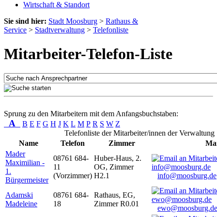
Wirtschaft & Standort
Sie sind hier:
Stadt Moosburg
>
Rathaus &
Service
>
Stadtverwaltung
>
Telefonliste
Mitarbeiter-Telefon-Liste
Sprung zu den Mitarbeitern mit dem Anfangsbuchstaben:
A
B
E
F
G
H
J
K
L
M
P
R
S
W
Z
Telefonliste der Mitarbeiter/innen der Verwaltung
Name
Telefon
Zimmer
Mai
Mader
08761 684-
Huber-Haus, 2.
Maximilian -
11
OG, Zimmer
1.
(Vorzimmer)
H2.1
info@moosburg.de
Bürgermeister
Adamski
08761 684-
Rathaus, EG,
Madeleine
18
Zimmer R0.01
ewo@moosburg.d