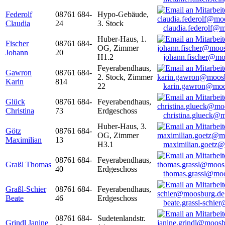
Federolf
08761 684-
Hypo-Gebäude,
Claudia
24
3. Stock
claudia.federolf@
Huber-Haus, 1.
Fischer
08761 684-
OG, Zimmer
Johann
20
H1.2
johann.fischer@mo
Feyerabendhaus,
Gawron
08761 684-
2. Stock, Zimmer
Karin
814
22
karin.gawron@moo
Glück
08761 684-
Feyerabendhaus,
Christina
73
Erdgeschoss
christina.glueck@
Huber-Haus, 3.
Götz
08761 684-
OG, Zimmer
Maximilian
13
H3.1
maximilian.goetz
08761 684-
Feyerabendhaus,
Graßl Thomas
40
Erdgeschoss
thomas.grassl@mo
Graßl-Schier
08761 684-
Feyerabendhaus,
Beate
46
Erdgeschoss
beate.grassl-schi
08761 684-
Sudetenlandstr.
Grindl Janine