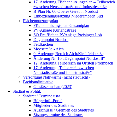
17. Änderung Flächennutzungsplan – Teilbereich
zwischen Neustadtstraße und Industriestraße
B-Plan Nr. 66 Oberes Gereuth Nordost
Einbeziehungssatzung Niederambach Süd
Flächennutzungsplan
Flächennutzungsplan Gesamtplan
PV-Anlage Kurlandstraße
SO Freiflächen PV­Anlage Preisinger Loh
Degernpoint Nordost
Feldkirchen
Moosstraße - Aich
9. Änderung Bereich Aich/Kirchfeldstraße
Änderung Nr. 16 „Degernpoint Nordost II“
12. Änderung Teilbereich im Ortsteil Pfrombach
17. Änderung „Teilbereich zwischen
Neustadtstraße und Industriestraße“
Versorgung Nahwärme (nicht städtisch!)
Breitbandinitiative
Glasfaserausbau (2023)
Stadtrat & Politik
Stadtrat / Termine usw
Bürgerinfo-Portal
Mitglieder des Stadtrates
Ausschüsse / Gremien des Stadtrates
Sitzungstermine des Stadtrates