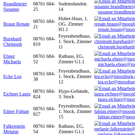
Brandlmeier
08761 684-
Sudetenlandstr.
Susanne
25
14
susanne.brandlme
Huber-Haus, 1.
08761 684-
Braun Renate
OG, Zimmer
21
H1.1
renate.braun@moo
Feyerabendhaus,
Burghard
08761 684-
1. Stock, Zimmer
Christoph
819
11
christoph.burghar
Ebner
08761 684-
Rathaus, EG,
Michaela
52
Zimmer G1.1
michaela.ebner@m
Feyerabendhaus,
08761 684-
Ecke Lea
1. Stock, Zimmer
38
12
lea.ecke@moosbur
08761 684-
Hypo-Gebäude,
Eichner Laura
824
3. Stock
laura.eichner@moo
Feyerabendhaus,
08761 684-
Eitner Fabian
1. Stock, Zimmer
827
15
fabian.eitner@moo
Falkenstein
08761 684-
Rathaus, EG,
Melanie
54
Zimmer G1.1
melanie.falkenste