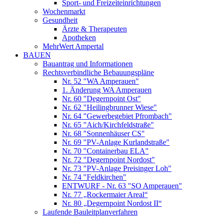
Sport- und Freizeiteinrichtungen
Wochenmarkt
Gesundheit
Ärzte & Therapeuten
Apotheken
MehrWert Ampertal
BAUEN
Bauantrag und Informationen
Rechtsverbindliche Bebauungspläne
Nr. 52 "WA Amperauen"
1. Änderung WA Amperauen
Nr. 60 "Degernpoint Ost"
Nr. 62 "Heilingbrunner Wiese"
Nr. 64 "Gewerbegebiet Pfrombach"
Nr. 65 "Aich/Kirchfeldstraße"
Nr. 68 "Sonnenhäuser CS"
Nr. 69 "PV-Anlage Kurlandstraße"
Nr. 70 "Containerbau ELA"
Nr. 72 "Degernpoint Nordost"
Nr. 73 "PV-Anlage Preisinger Loh"
Nr. 74 "Feldkirchen"
ENTWURF - Nr. 63 "SO Amperauen"
Nr. 77 „Rockermaier Areal“
Nr. 80 „Degernpoint Nordost II“
Laufende Bauleitplanverfahren