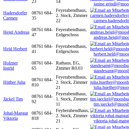
23
14
janine.grindl@moo
Feyerabendhaus,
Hadersdorfer
08761 684-
2. Stock, Zimmer
Carmen
35
22
carmen.hadersdor
08761 684-
Feyerabendhaus,
Heigl Andreas
47
Erdgeschoss
andreas.heigl@moo
08761 684-
Feyerabendhaus,
Held Herbert
41
Erdgeschoss
herbert.held@moos
Holzner
08761 684-
Rathaus, EG,
Ingrid
65
Zimmer R0.03
standesamt@moosb
Feyerabendhaus,
08761 684-
Hüther Julia
2. Stock, Zimmer
810
21
julia.huether@moo
Feyerabendhaus,
08761 684-
Jäckel Tim
1. Stock, Zimmer
92
11
tim.jaeckel@moosb
Feyberabendhaus,
Johal-Mangat
08761 684-
2. Stock, Zimmer
Viktoria
818
21
viktoria.johal-ma