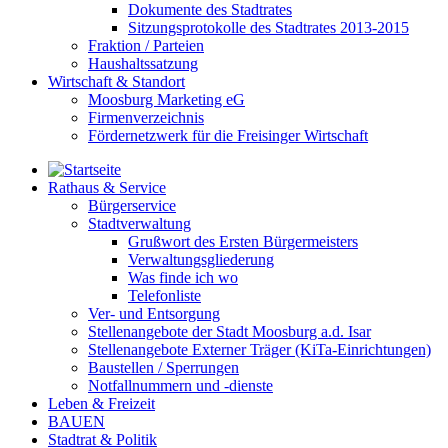
Dokumente des Stadtrates
Sitzungsprotokolle des Stadtrates 2013-2015
Fraktion / Parteien
Haushaltssatzung
Wirtschaft & Standort
Moosburg Marketing eG
Firmenverzeichnis
Fördernetzwerk für die Freisinger Wirtschaft
Rathaus & Service
Bürgerservice
Stadtverwaltung
Grußwort des Ersten Bürgermeisters
Verwaltungsgliederung
Was finde ich wo
Telefonliste
Ver- und Entsorgung
Stellenangebote der Stadt Moosburg a.d. Isar
Stellenangebote Externer Träger (KiTa-Einrichtungen)
Baustellen / Sperrungen
Notfallnummern und -dienste
Leben & Freizeit
BAUEN
Stadtrat & Politik