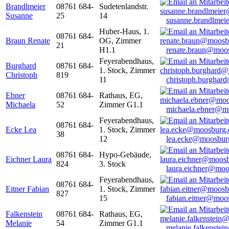
Brandlmeier
08761 684-
Sudetenlandstr.
Susanne
25
14
susanne.brandlme
Huber-Haus, 1.
08761 684-
Braun Renate
OG, Zimmer
21
H1.1
renate.braun@moo
Feyerabendhaus,
Burghard
08761 684-
1. Stock, Zimmer
Christoph
819
11
christoph.burghar
Ebner
08761 684-
Rathaus, EG,
Michaela
52
Zimmer G1.1
michaela.ebner@m
Feyerabendhaus,
08761 684-
Ecke Lea
1. Stock, Zimmer
38
12
lea.ecke@moosbur
08761 684-
Hypo-Gebäude,
Eichner Laura
824
3. Stock
laura.eichner@moo
Feyerabendhaus,
08761 684-
Eitner Fabian
1. Stock, Zimmer
827
15
fabian.eitner@moo
Falkenstein
08761 684-
Rathaus, EG,
Melanie
54
Zimmer G1.1
melanie.falkenste