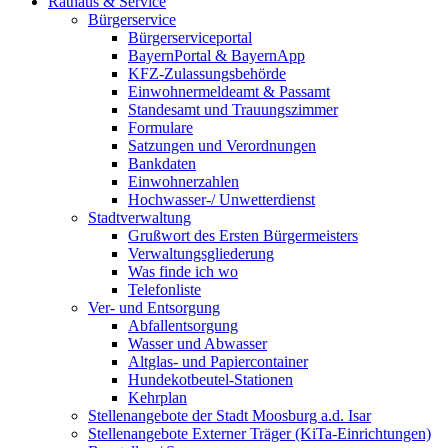
Rathaus & Service
Bürgerservice
Bürgerserviceportal
BayernPortal & BayernApp
KFZ-Zulassungsbehörde
Einwohnermeldeamt & Passamt
Standesamt und Trauungszimmer
Formulare
Satzungen und Verordnungen
Bankdaten
Einwohnerzahlen
Hochwasser-/ Unwetterdienst
Stadtverwaltung
Grußwort des Ersten Bürgermeisters
Verwaltungsgliederung
Was finde ich wo
Telefonliste
Ver- und Entsorgung
Abfallentsorgung
Wasser und Abwasser
Altglas- und Papiercontainer
Hundekotbeutel-Stationen
Kehrplan
Stellenangebote der Stadt Moosburg a.d. Isar
Stellenangebote Externer Träger (KiTa-Einrichtungen)