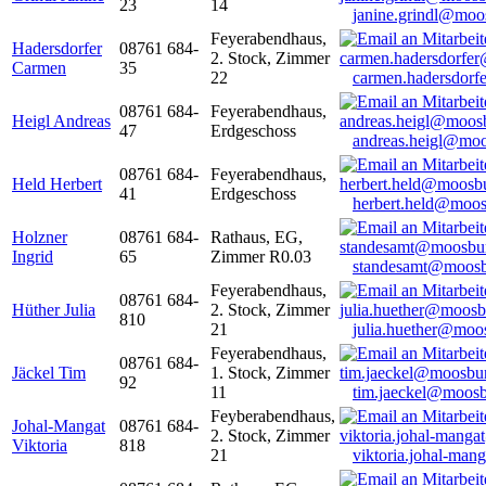
23
14
janine.grindl@moo
Feyerabendhaus,
Hadersdorfer
08761 684-
2. Stock, Zimmer
Carmen
35
22
carmen.hadersdor
08761 684-
Feyerabendhaus,
Heigl Andreas
47
Erdgeschoss
andreas.heigl@moo
08761 684-
Feyerabendhaus,
Held Herbert
41
Erdgeschoss
herbert.held@moos
Holzner
08761 684-
Rathaus, EG,
Ingrid
65
Zimmer R0.03
standesamt@moosb
Feyerabendhaus,
08761 684-
Hüther Julia
2. Stock, Zimmer
810
21
julia.huether@moo
Feyerabendhaus,
08761 684-
Jäckel Tim
1. Stock, Zimmer
92
11
tim.jaeckel@moosb
Feyberabendhaus,
Johal-Mangat
08761 684-
2. Stock, Zimmer
Viktoria
818
21
viktoria.johal-ma