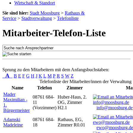
Wirtschaft & Standort
Sie sind hier:
Stadt Moosburg
>
Rathaus &
Service
>
Stadtverwaltung
>
Telefonliste
Mitarbeiter-Telefon-Liste
Sprung zu den Mitarbeitern mit dem Anfangsbuchstaben:
A
B
E
F
G
H
J
K
L
M
P
R
S
W
Z
Telefonliste der Mitarbeiter/innen der Verwaltung
Name
Telefon
Zimmer
Mai
Mader
08761 684-
Huber-Haus, 2.
Maximilian -
11
OG, Zimmer
1.
(Vorzimmer)
H2.1
info@moosburg.de
Bürgermeister
Adamski
08761 684-
Rathaus, EG,
Madeleine
18
Zimmer R0.01
ewo@moosburg.d