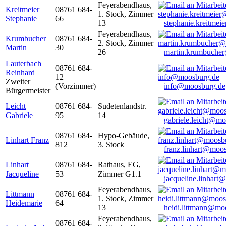
Feyerabendhaus,
Kreitmeier
08761 684-
1. Stock, Zimmer
Stephanie
66
13
stephanie.kreitme
Feyerabendhaus,
Krumbucher
08761 684-
2. Stock, Zimmer
Martin
30
26
martin.krumbuche
Lauterbach
08761 684-
Reinhard
12
Zweiter
(Vorzimmer)
info@moosburg.de
Bürgermeister
Leicht
08761 684-
Sudetenlandstr.
Gabriele
95
14
gabriele.leicht@m
08761 684-
Hypo-Gebäude,
Linhart Franz
812
3. Stock
franz.linhart@moo
Linhart
08761 684-
Rathaus, EG,
Jacqueline
53
Zimmer G1.1
jacqueline.linhart
Feyerabendhaus,
Littmann
08761 684-
1. Stock, Zimmer
Heidemarie
64
13
heidi.littmann@mo
Feyerabendhaus,
08761 684-