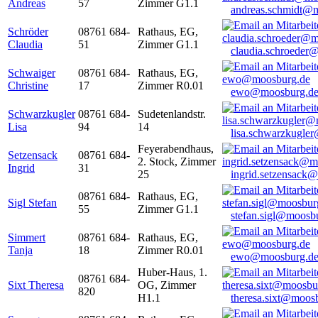
Andreas
57
Zimmer G1.1
andreas.schmidt@
Schröder
08761 684-
Rathaus, EG,
Claudia
51
Zimmer G1.1
claudia.schroeder
Schwaiger
08761 684-
Rathaus, EG,
Christine
17
Zimmer R0.01
ewo@moosburg.d
Schwarzkugler
08761 684-
Sudetenlandstr.
Lisa
94
14
lisa.schwarzkugle
Feyerabendhaus,
Setzensack
08761 684-
2. Stock, Zimmer
Ingrid
31
25
ingrid.setzensack
08761 684-
Rathaus, EG,
Sigl Stefan
55
Zimmer G1.1
stefan.sigl@moosb
Simmert
08761 684-
Rathaus, EG,
Tanja
18
Zimmer R0.01
ewo@moosburg.d
Huber-Haus, 1.
08761 684-
Sixt Theresa
OG, Zimmer
820
H1.1
theresa.sixt@moos