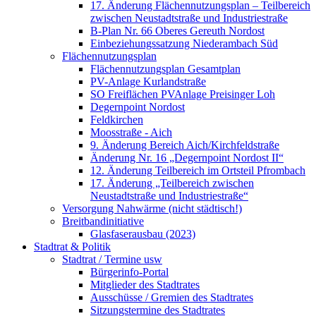
17. Änderung Flächennutzungsplan – Teilbereich
zwischen Neustadtstraße und Industriestraße
B-Plan Nr. 66 Oberes Gereuth Nordost
Einbeziehungssatzung Niederambach Süd
Flächennutzungsplan
Flächennutzungsplan Gesamtplan
PV-Anlage Kurlandstraße
SO Freiflächen PV­Anlage Preisinger Loh
Degernpoint Nordost
Feldkirchen
Moosstraße - Aich
9. Änderung Bereich Aich/Kirchfeldstraße
Änderung Nr. 16 „Degernpoint Nordost II“
12. Änderung Teilbereich im Ortsteil Pfrombach
17. Änderung „Teilbereich zwischen
Neustadtstraße und Industriestraße“
Versorgung Nahwärme (nicht städtisch!)
Breitbandinitiative
Glasfaserausbau (2023)
Stadtrat & Politik
Stadtrat / Termine usw
Bürgerinfo-Portal
Mitglieder des Stadtrates
Ausschüsse / Gremien des Stadtrates
Sitzungstermine des Stadtrates