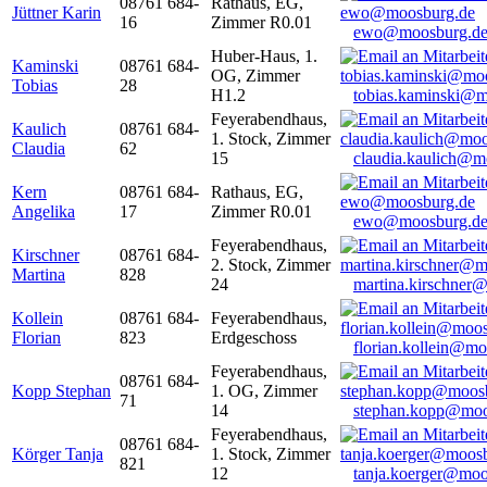
08761 684-
Rathaus, EG,
Jüttner Karin
16
Zimmer R0.01
ewo@moosburg.d
Huber-Haus, 1.
Kaminski
08761 684-
OG, Zimmer
Tobias
28
H1.2
tobias.kaminski@m
Feyerabendhaus,
Kaulich
08761 684-
1. Stock, Zimmer
Claudia
62
15
claudia.kaulich@m
Kern
08761 684-
Rathaus, EG,
Angelika
17
Zimmer R0.01
ewo@moosburg.d
Feyerabendhaus,
Kirschner
08761 684-
2. Stock, Zimmer
Martina
828
24
martina.kirschner
Kollein
08761 684-
Feyerabendhaus,
Florian
823
Erdgeschoss
florian.kollein@m
Feyerabendhaus,
08761 684-
Kopp Stephan
1. OG, Zimmer
71
14
stephan.kopp@moo
Feyerabendhaus,
08761 684-
Körger Tanja
1. Stock, Zimmer
821
12
tanja.koerger@moo