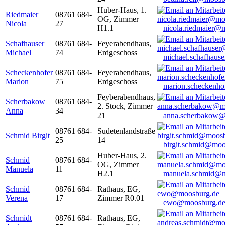
Huber-Haus, 1.
Riedmaier
08761 684-
OG, Zimmer
Nicola
27
H1.1
nicola.riedmaier@
Schafhauser
08761 684-
Feyerabendhaus,
Michael
74
Erdgeschoss
michael.schafhaus
Scheckenhofer
08761 684-
Feyerabendhaus,
Marion
75
Erdgeschoss
marion.scheckenh
Feyberabendhaus,
Scherbakow
08761 684-
2. Stock, Zimmer
Anna
34
21
anna.scherbakow@
08761 684-
Sudetenlandstraße
Schmid Birgit
25
14
birgit.schmid@moo
Huber-Haus, 2.
Schmid
08761 684-
OG, Zimmer
Manuela
11
H2.1
manuela.schmid@m
Schmid
08761 684-
Rathaus, EG,
Verena
17
Zimmer R0.01
ewo@moosburg.d
Schmidt
08761 684-
Rathaus, EG,