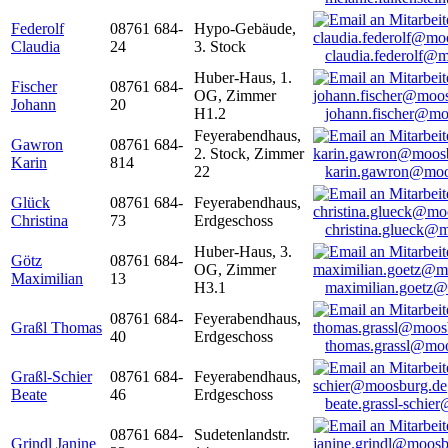
Federolf
08761 684-
Hypo-Gebäude,
Claudia
24
3. Stock
claudia.federolf@
Huber-Haus, 1.
Fischer
08761 684-
OG, Zimmer
Johann
20
H1.2
johann.fischer@mo
Feyerabendhaus,
Gawron
08761 684-
2. Stock, Zimmer
Karin
814
22
karin.gawron@moo
Glück
08761 684-
Feyerabendhaus,
Christina
73
Erdgeschoss
christina.glueck@
Huber-Haus, 3.
Götz
08761 684-
OG, Zimmer
Maximilian
13
H3.1
maximilian.goetz
08761 684-
Feyerabendhaus,
Graßl Thomas
40
Erdgeschoss
thomas.grassl@mo
Graßl-Schier
08761 684-
Feyerabendhaus,
Beate
46
Erdgeschoss
beate.grassl-schi
08761 684-
Sudetenlandstr.
Grindl Janine