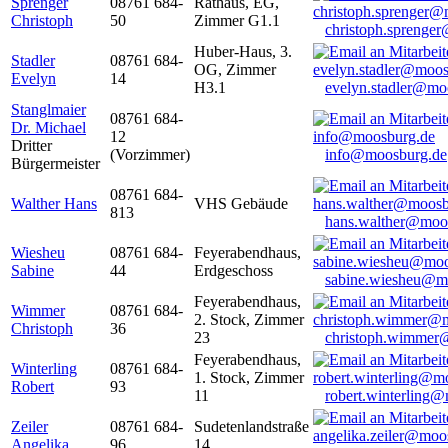
Sprenger
08761 684-
Rathaus, EG,
Christoph
50
Zimmer G1.1
christoph.sprenge
Huber-Haus, 3.
Stadler
08761 684-
OG, Zimmer
Evelyn
14
H3.1
evelyn.stadler@mo
Stanglmaier
08761 684-
Dr. Michael
12
Dritter
(Vorzimmer)
info@moosburg.de
Bürgermeister
08761 684-
Walther Hans
VHS Gebäude
813
hans.walther@moo
Wiesheu
08761 684-
Feyerabendhaus,
Sabine
44
Erdgeschoss
sabine.wiesheu@m
Feyerabendhaus,
Wimmer
08761 684-
2. Stock, Zimmer
Christoph
36
23
christoph.wimmer
Feyerabendhaus,
Winterling
08761 684-
1. Stock, Zimmer
Robert
93
11
robert.winterling
Zeiler
08761 684-
Sudetenlandstraße
Angelika
96
14