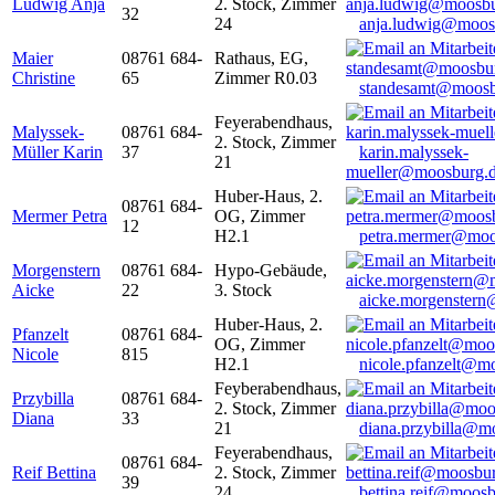
Ludwig Anja
2. Stock, Zimmer
32
24
anja.ludwig@moos
Maier
08761 684-
Rathaus, EG,
Christine
65
Zimmer R0.03
standesamt@moosb
Feyerabendhaus,
Malyssek-
08761 684-
2. Stock, Zimmer
Müller Karin
37
karin.malyssek-
21
mueller@moosburg.
Huber-Haus, 2.
08761 684-
Mermer Petra
OG, Zimmer
12
H2.1
petra.mermer@moo
Morgenstern
08761 684-
Hypo-Gebäude,
Aicke
22
3. Stock
aicke.morgenster
Huber-Haus, 2.
Pfanzelt
08761 684-
OG, Zimmer
Nicole
815
H2.1
nicole.pfanzelt@m
Feyberabendhaus,
Przybilla
08761 684-
2. Stock, Zimmer
Diana
33
21
diana.przybilla@m
Feyerabendhaus,
08761 684-
Reif Bettina
2. Stock, Zimmer
39
24
bettina.reif@moosb