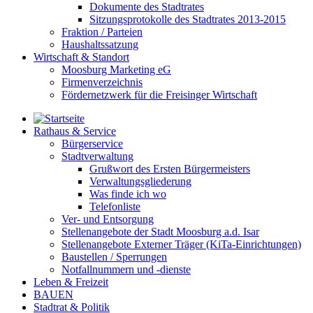
Dokumente des Stadtrates
Sitzungsprotokolle des Stadtrates 2013-2015
Fraktion / Parteien
Haushaltssatzung
Wirtschaft & Standort
Moosburg Marketing eG
Firmenverzeichnis
Fördernetzwerk für die Freisinger Wirtschaft
Rathaus & Service
Bürgerservice
Stadtverwaltung
Grußwort des Ersten Bürgermeisters
Verwaltungsgliederung
Was finde ich wo
Telefonliste
Ver- und Entsorgung
Stellenangebote der Stadt Moosburg a.d. Isar
Stellenangebote Externer Träger (KiTa-Einrichtungen)
Baustellen / Sperrungen
Notfallnummern und -dienste
Leben & Freizeit
BAUEN
Stadtrat & Politik