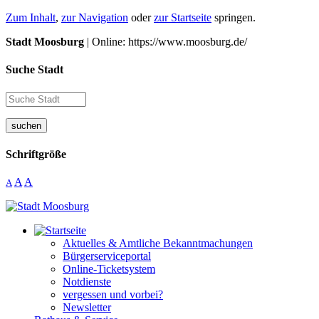
Zum Inhalt
,
zur Navigation
oder
zur Startseite
springen.
Stadt Moosburg
| Online: https://www.moosburg.de/
Suche Stadt
suchen
Schriftgröße
A
A
A
Aktuelles & Amtliche Bekanntmachungen
Bürgerserviceportal
Online-Ticketsystem
Notdienste
vergessen und vorbei?
Newsletter