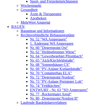
Sport- und Freizeiteinrichtungen
Wochenmarkt
Gesundheit
Ärzte & Therapeuten
Apotheken
MehrWert Ampertal
BAUEN
Bauantrag und Informationen
Rechtsverbindliche Bebauungspläne
Nr. 52 "WA Amperauen"
1. Änderung WA Amperauen
Nr. 60 "Degernpoint Ost"
Nr. 62 "Heilingbrunner Wiese"
Nr. 64 "Gewerbegebiet Pfrombach"
Nr. 65 "Aich/Kirchfeldstraße"
Nr. 68 "Sonnenhäuser CS"
Nr. 69 "PV-Anlage Kurlandstraße"
Nr. 70 "Containerbau ELA"
Nr. 72 "Degernpoint Nordost"
Nr. 73 "PV-Anlage Preisinger Loh"
Nr. 74 "Feldkirchen"
ENTWURF - Nr. 63 "SO Amperauen"
Nr. 77 „Rockermaier Areal“
Nr. 80 „Degernpoint Nordost II“
Laufende Bauleitplanverfahren