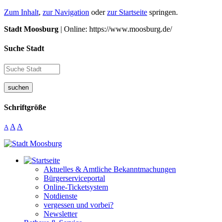
Zum Inhalt
,
zur Navigation
oder
zur Startseite
springen.
Stadt Moosburg
| Online: https://www.moosburg.de/
Suche Stadt
suchen
Schriftgröße
A
A
A
Aktuelles & Amtliche Bekanntmachungen
Bürgerserviceportal
Online-Ticketsystem
Notdienste
vergessen und vorbei?
Newsletter