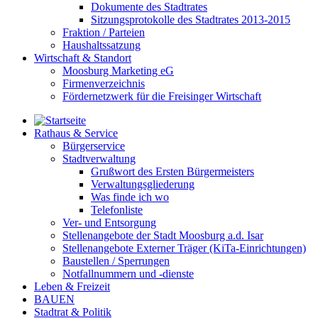
Dokumente des Stadtrates
Sitzungsprotokolle des Stadtrates 2013-2015
Fraktion / Parteien
Haushaltssatzung
Wirtschaft & Standort
Moosburg Marketing eG
Firmenverzeichnis
Fördernetzwerk für die Freisinger Wirtschaft
Rathaus & Service
Bürgerservice
Stadtverwaltung
Grußwort des Ersten Bürgermeisters
Verwaltungsgliederung
Was finde ich wo
Telefonliste
Ver- und Entsorgung
Stellenangebote der Stadt Moosburg a.d. Isar
Stellenangebote Externer Träger (KiTa-Einrichtungen)
Baustellen / Sperrungen
Notfallnummern und -dienste
Leben & Freizeit
BAUEN
Stadtrat & Politik