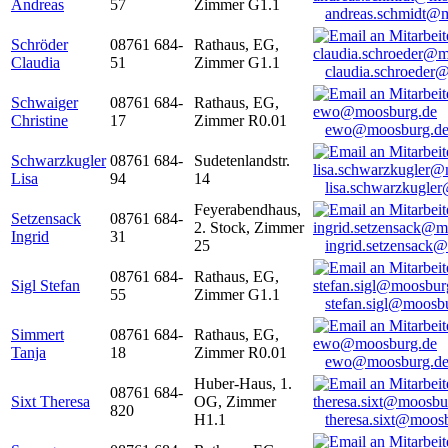
Andreas
57
Zimmer G1.1
andreas.schmidt@
Schröder
08761 684-
Rathaus, EG,
Claudia
51
Zimmer G1.1
claudia.schroeder
Schwaiger
08761 684-
Rathaus, EG,
Christine
17
Zimmer R0.01
ewo@moosburg.d
Schwarzkugler
08761 684-
Sudetenlandstr.
Lisa
94
14
lisa.schwarzkugle
Feyerabendhaus,
Setzensack
08761 684-
2. Stock, Zimmer
Ingrid
31
25
ingrid.setzensack
08761 684-
Rathaus, EG,
Sigl Stefan
55
Zimmer G1.1
stefan.sigl@moosb
Simmert
08761 684-
Rathaus, EG,
Tanja
18
Zimmer R0.01
ewo@moosburg.d
Huber-Haus, 1.
08761 684-
Sixt Theresa
OG, Zimmer
820
H1.1
theresa.sixt@moos