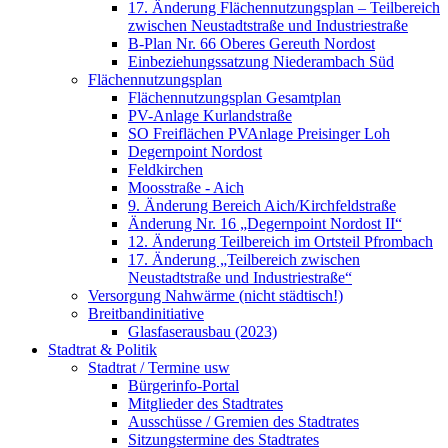
17. Änderung Flächennutzungsplan – Teilbereich
zwischen Neustadtstraße und Industriestraße
B-Plan Nr. 66 Oberes Gereuth Nordost
Einbeziehungssatzung Niederambach Süd
Flächennutzungsplan
Flächennutzungsplan Gesamtplan
PV-Anlage Kurlandstraße
SO Freiflächen PV­Anlage Preisinger Loh
Degernpoint Nordost
Feldkirchen
Moosstraße - Aich
9. Änderung Bereich Aich/Kirchfeldstraße
Änderung Nr. 16 „Degernpoint Nordost II“
12. Änderung Teilbereich im Ortsteil Pfrombach
17. Änderung „Teilbereich zwischen
Neustadtstraße und Industriestraße“
Versorgung Nahwärme (nicht städtisch!)
Breitbandinitiative
Glasfaserausbau (2023)
Stadtrat & Politik
Stadtrat / Termine usw
Bürgerinfo-Portal
Mitglieder des Stadtrates
Ausschüsse / Gremien des Stadtrates
Sitzungstermine des Stadtrates