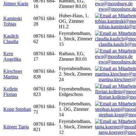
08761 684-
Rathaus, EG,
Jüttner Karin
16
Zimmer R0.01
ewo@moosburg.d
Huber-Haus, 1.
Kaminski
08761 684-
OG, Zimmer
Tobias
28
H1.2
tobias.kaminski@m
Feyerabendhaus,
Kaulich
08761 684-
1. Stock, Zimmer
Claudia
62
15
claudia.kaulich@m
Kern
08761 684-
Rathaus, EG,
Angelika
17
Zimmer R0.01
ewo@moosburg.d
Feyerabendhaus,
Kirschner
08761 684-
2. Stock, Zimmer
Martina
828
24
martina.kirschner
Kollein
08761 684-
Feyerabendhaus,
Florian
823
Erdgeschoss
florian.kollein@m
Feyerabendhaus,
08761 684-
Kopp Stephan
1. OG, Zimmer
71
14
stephan.kopp@moo
Feyerabendhaus,
08761 684-
Körger Tanja
1. Stock, Zimmer
821
12
tanja.koerger@moo