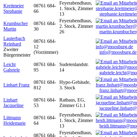
Feyerabendhaus,
Kreitmeier
08761 684-
1. Stock, Zimmer
Stephanie
66
13
stephanie.kreitme
Feyerabendhaus,
Krumbucher
08761 684-
2. Stock, Zimmer
Martin
30
26
martin.krumbuche
Lauterbach
08761 684-
Reinhard
12
Zweiter
(Vorzimmer)
info@moosburg.de
Bürgermeister
Leicht
08761 684-
Sudetenlandstr.
Gabriele
95
14
gabriele.leicht@m
08761 684-
Hypo-Gebäude,
Linhart Franz
812
3. Stock
franz.linhart@moo
Linhart
08761 684-
Rathaus, EG,
Jacqueline
53
Zimmer G1.1
jacqueline.linhart
Feyerabendhaus,
Littmann
08761 684-
1. Stock, Zimmer
Heidemarie
64
13
heidi.littmann@mo
Feyerabendhaus,
08761 684-