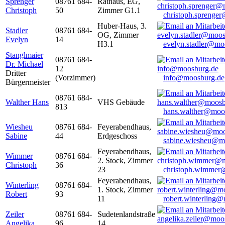
Sprenger
08761 684-
Rathaus, EG,
Christoph
50
Zimmer G1.1
christoph.sprenge
Huber-Haus, 3.
Stadler
08761 684-
OG, Zimmer
Evelyn
14
H3.1
evelyn.stadler@mo
Stanglmaier
08761 684-
Dr. Michael
12
Dritter
(Vorzimmer)
info@moosburg.de
Bürgermeister
08761 684-
Walther Hans
VHS Gebäude
813
hans.walther@moo
Wiesheu
08761 684-
Feyerabendhaus,
Sabine
44
Erdgeschoss
sabine.wiesheu@m
Feyerabendhaus,
Wimmer
08761 684-
2. Stock, Zimmer
Christoph
36
23
christoph.wimmer
Feyerabendhaus,
Winterling
08761 684-
1. Stock, Zimmer
Robert
93
11
robert.winterling
Zeiler
08761 684-
Sudetenlandstraße
Angelika
96
14