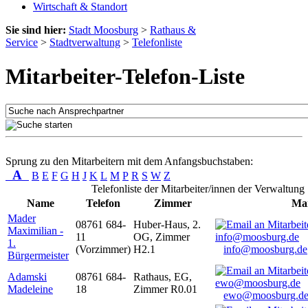
Wirtschaft & Standort
Sie sind hier:
Stadt Moosburg
>
Rathaus &
Service
>
Stadtverwaltung
>
Telefonliste
Mitarbeiter-Telefon-Liste
Sprung zu den Mitarbeitern mit dem Anfangsbuchstaben:
A
B
E
F
G
H
J
K
L
M
P
R
S
W
Z
Telefonliste der Mitarbeiter/innen der Verwaltung
Name
Telefon
Zimmer
Mai
Mader
08761 684-
Huber-Haus, 2.
Maximilian -
11
OG, Zimmer
1.
(Vorzimmer)
H2.1
info@moosburg.de
Bürgermeister
Adamski
08761 684-
Rathaus, EG,
Madeleine
18
Zimmer R0.01
ewo@moosburg.d