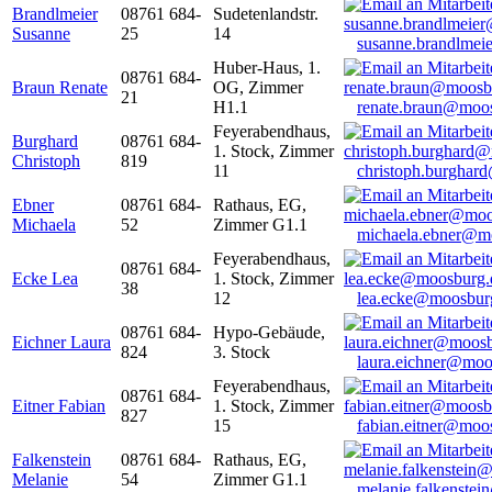
Brandlmeier
08761 684-
Sudetenlandstr.
Susanne
25
14
susanne.brandlme
Huber-Haus, 1.
08761 684-
Braun Renate
OG, Zimmer
21
H1.1
renate.braun@moo
Feyerabendhaus,
Burghard
08761 684-
1. Stock, Zimmer
Christoph
819
11
christoph.burghar
Ebner
08761 684-
Rathaus, EG,
Michaela
52
Zimmer G1.1
michaela.ebner@m
Feyerabendhaus,
08761 684-
Ecke Lea
1. Stock, Zimmer
38
12
lea.ecke@moosbur
08761 684-
Hypo-Gebäude,
Eichner Laura
824
3. Stock
laura.eichner@moo
Feyerabendhaus,
08761 684-
Eitner Fabian
1. Stock, Zimmer
827
15
fabian.eitner@moo
Falkenstein
08761 684-
Rathaus, EG,
Melanie
54
Zimmer G1.1
melanie.falkenste