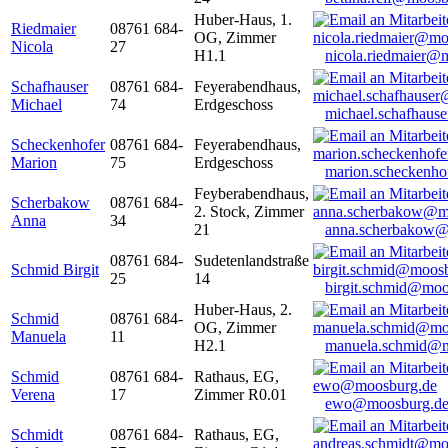
Huber-Haus, 1.
Riedmaier
08761 684-
OG, Zimmer
Nicola
27
H1.1
nicola.riedmaier@
Schafhauser
08761 684-
Feyerabendhaus,
Michael
74
Erdgeschoss
michael.schafhaus
Scheckenhofer
08761 684-
Feyerabendhaus,
Marion
75
Erdgeschoss
marion.scheckenh
Feyberabendhaus,
Scherbakow
08761 684-
2. Stock, Zimmer
Anna
34
21
anna.scherbakow@
08761 684-
Sudetenlandstraße
Schmid Birgit
25
14
birgit.schmid@moo
Huber-Haus, 2.
Schmid
08761 684-
OG, Zimmer
Manuela
11
H2.1
manuela.schmid@m
Schmid
08761 684-
Rathaus, EG,
Verena
17
Zimmer R0.01
ewo@moosburg.d
Schmidt
08761 684-
Rathaus, EG,