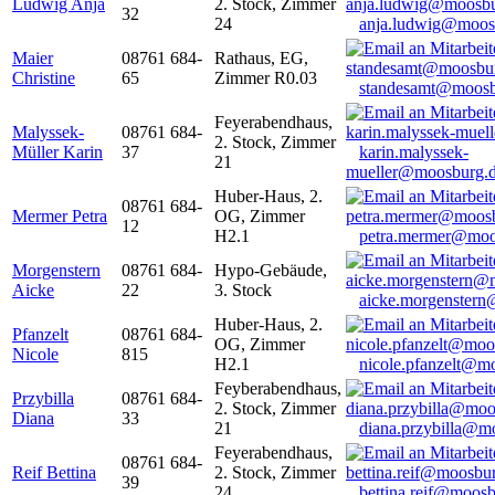
Ludwig Anja
2. Stock, Zimmer
32
24
anja.ludwig@moos
Maier
08761 684-
Rathaus, EG,
Christine
65
Zimmer R0.03
standesamt@moosb
Feyerabendhaus,
Malyssek-
08761 684-
2. Stock, Zimmer
Müller Karin
37
karin.malyssek-
21
mueller@moosburg.
Huber-Haus, 2.
08761 684-
Mermer Petra
OG, Zimmer
12
H2.1
petra.mermer@moo
Morgenstern
08761 684-
Hypo-Gebäude,
Aicke
22
3. Stock
aicke.morgenster
Huber-Haus, 2.
Pfanzelt
08761 684-
OG, Zimmer
Nicole
815
H2.1
nicole.pfanzelt@m
Feyberabendhaus,
Przybilla
08761 684-
2. Stock, Zimmer
Diana
33
21
diana.przybilla@m
Feyerabendhaus,
08761 684-
Reif Bettina
2. Stock, Zimmer
39
24
bettina.reif@moosb