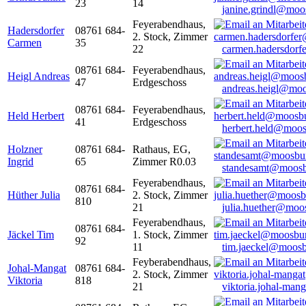
23
14
janine.grindl@moo
Feyerabendhaus,
Hadersdorfer
08761 684-
2. Stock, Zimmer
Carmen
35
22
carmen.hadersdor
08761 684-
Feyerabendhaus,
Heigl Andreas
47
Erdgeschoss
andreas.heigl@moo
08761 684-
Feyerabendhaus,
Held Herbert
41
Erdgeschoss
herbert.held@moos
Holzner
08761 684-
Rathaus, EG,
Ingrid
65
Zimmer R0.03
standesamt@moosb
Feyerabendhaus,
08761 684-
Hüther Julia
2. Stock, Zimmer
810
21
julia.huether@moo
Feyerabendhaus,
08761 684-
Jäckel Tim
1. Stock, Zimmer
92
11
tim.jaeckel@moosb
Feyberabendhaus,
Johal-Mangat
08761 684-
2. Stock, Zimmer
Viktoria
818
21
viktoria.johal-ma