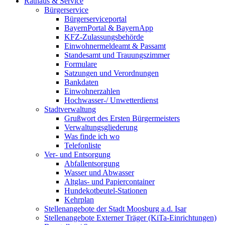
Rathaus & Service
Bürgerservice
Bürgerserviceportal
BayernPortal & BayernApp
KFZ-Zulassungsbehörde
Einwohnermeldeamt & Passamt
Standesamt und Trauungszimmer
Formulare
Satzungen und Verordnungen
Bankdaten
Einwohnerzahlen
Hochwasser-/ Unwetterdienst
Stadtverwaltung
Grußwort des Ersten Bürgermeisters
Verwaltungsgliederung
Was finde ich wo
Telefonliste
Ver- und Entsorgung
Abfallentsorgung
Wasser und Abwasser
Altglas- und Papiercontainer
Hundekotbeutel-Stationen
Kehrplan
Stellenangebote der Stadt Moosburg a.d. Isar
Stellenangebote Externer Träger (KiTa-Einrichtungen)