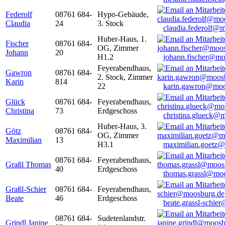
Federolf
08761 684-
Hypo-Gebäude,
Claudia
24
3. Stock
claudia.federolf@
Huber-Haus, 1.
Fischer
08761 684-
OG, Zimmer
Johann
20
H1.2
johann.fischer@mo
Feyerabendhaus,
Gawron
08761 684-
2. Stock, Zimmer
Karin
814
22
karin.gawron@moo
Glück
08761 684-
Feyerabendhaus,
Christina
73
Erdgeschoss
christina.glueck@
Huber-Haus, 3.
Götz
08761 684-
OG, Zimmer
Maximilian
13
H3.1
maximilian.goetz
08761 684-
Feyerabendhaus,
Graßl Thomas
40
Erdgeschoss
thomas.grassl@mo
Graßl-Schier
08761 684-
Feyerabendhaus,
Beate
46
Erdgeschoss
beate.grassl-schi
08761 684-
Sudetenlandstr.
Grindl Janine