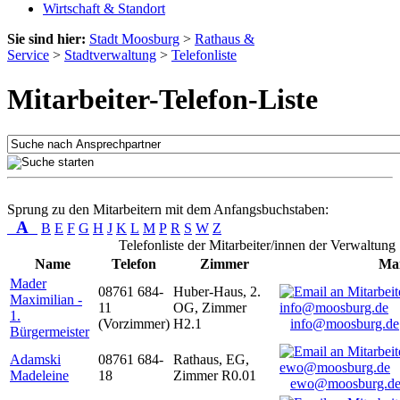
Wirtschaft & Standort
Sie sind hier:
Stadt Moosburg
>
Rathaus &
Service
>
Stadtverwaltung
>
Telefonliste
Mitarbeiter-Telefon-Liste
Sprung zu den Mitarbeitern mit dem Anfangsbuchstaben:
A
B
E
F
G
H
J
K
L
M
P
R
S
W
Z
Telefonliste der Mitarbeiter/innen der Verwaltung
Name
Telefon
Zimmer
Mai
Mader
08761 684-
Huber-Haus, 2.
Maximilian -
11
OG, Zimmer
1.
(Vorzimmer)
H2.1
info@moosburg.de
Bürgermeister
Adamski
08761 684-
Rathaus, EG,
Madeleine
18
Zimmer R0.01
ewo@moosburg.d