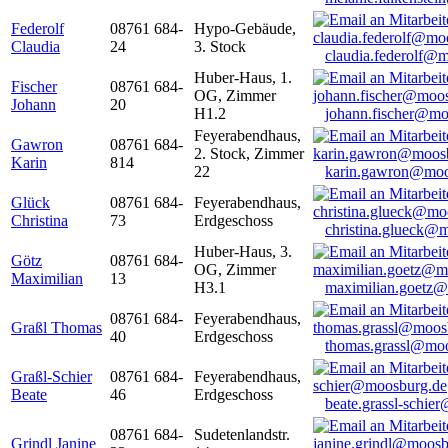
Federolf
08761 684-
Hypo-Gebäude,
Claudia
24
3. Stock
claudia.federolf@
Huber-Haus, 1.
Fischer
08761 684-
OG, Zimmer
Johann
20
H1.2
johann.fischer@mo
Feyerabendhaus,
Gawron
08761 684-
2. Stock, Zimmer
Karin
814
22
karin.gawron@moo
Glück
08761 684-
Feyerabendhaus,
Christina
73
Erdgeschoss
christina.glueck@
Huber-Haus, 3.
Götz
08761 684-
OG, Zimmer
Maximilian
13
H3.1
maximilian.goetz
08761 684-
Feyerabendhaus,
Graßl Thomas
40
Erdgeschoss
thomas.grassl@mo
Graßl-Schier
08761 684-
Feyerabendhaus,
Beate
46
Erdgeschoss
beate.grassl-schi
08761 684-
Sudetenlandstr.
Grindl Janine