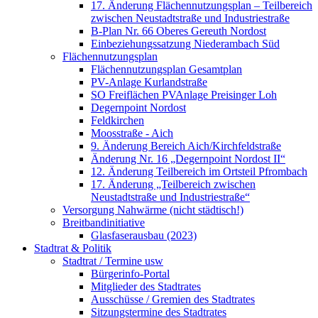
17. Änderung Flächennutzungsplan – Teilbereich
zwischen Neustadtstraße und Industriestraße
B-Plan Nr. 66 Oberes Gereuth Nordost
Einbeziehungssatzung Niederambach Süd
Flächennutzungsplan
Flächennutzungsplan Gesamtplan
PV-Anlage Kurlandstraße
SO Freiflächen PV­Anlage Preisinger Loh
Degernpoint Nordost
Feldkirchen
Moosstraße - Aich
9. Änderung Bereich Aich/Kirchfeldstraße
Änderung Nr. 16 „Degernpoint Nordost II“
12. Änderung Teilbereich im Ortsteil Pfrombach
17. Änderung „Teilbereich zwischen
Neustadtstraße und Industriestraße“
Versorgung Nahwärme (nicht städtisch!)
Breitbandinitiative
Glasfaserausbau (2023)
Stadtrat & Politik
Stadtrat / Termine usw
Bürgerinfo-Portal
Mitglieder des Stadtrates
Ausschüsse / Gremien des Stadtrates
Sitzungstermine des Stadtrates