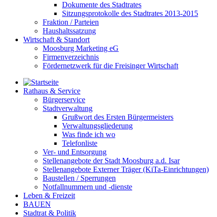
Dokumente des Stadtrates
Sitzungsprotokolle des Stadtrates 2013-2015
Fraktion / Parteien
Haushaltssatzung
Wirtschaft & Standort
Moosburg Marketing eG
Firmenverzeichnis
Fördernetzwerk für die Freisinger Wirtschaft
Rathaus & Service
Bürgerservice
Stadtverwaltung
Grußwort des Ersten Bürgermeisters
Verwaltungsgliederung
Was finde ich wo
Telefonliste
Ver- und Entsorgung
Stellenangebote der Stadt Moosburg a.d. Isar
Stellenangebote Externer Träger (KiTa-Einrichtungen)
Baustellen / Sperrungen
Notfallnummern und -dienste
Leben & Freizeit
BAUEN
Stadtrat & Politik