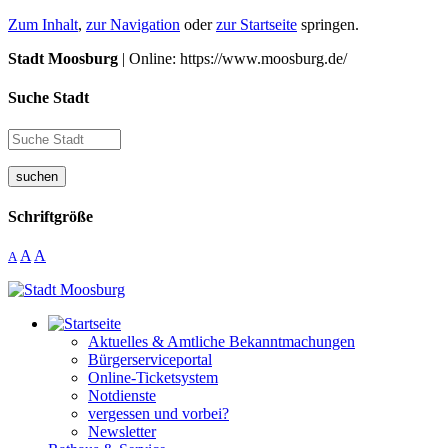
Zum Inhalt
,
zur Navigation
oder
zur Startseite
springen.
Stadt Moosburg
| Online: https://www.moosburg.de/
Suche Stadt
suchen
Schriftgröße
A
A
A
Aktuelles & Amtliche Bekanntmachungen
Bürgerserviceportal
Online-Ticketsystem
Notdienste
vergessen und vorbei?
Newsletter