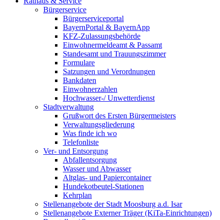
Rathaus & Service
Bürgerservice
Bürgerserviceportal
BayernPortal & BayernApp
KFZ-Zulassungsbehörde
Einwohnermeldeamt & Passamt
Standesamt und Trauungszimmer
Formulare
Satzungen und Verordnungen
Bankdaten
Einwohnerzahlen
Hochwasser-/ Unwetterdienst
Stadtverwaltung
Grußwort des Ersten Bürgermeisters
Verwaltungsgliederung
Was finde ich wo
Telefonliste
Ver- und Entsorgung
Abfallentsorgung
Wasser und Abwasser
Altglas- und Papiercontainer
Hundekotbeutel-Stationen
Kehrplan
Stellenangebote der Stadt Moosburg a.d. Isar
Stellenangebote Externer Träger (KiTa-Einrichtungen)