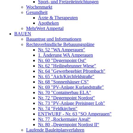
Sport- und Freizeiteinrichtungen
Wochenmarkt
Gesundheit
Ärzte & Therapeuten
Apotheken
MehrWert Ampertal
BAUEN
Bauantrag und Informationen
Rechtsverbindliche Bebauungspläne
Nr. 52 "WA Amperauen"
1. Änderung WA Amperauen
Nr. 60 "Degernpoint Ost"
Nr. 62 "Heilingbrunner Wiese"
Nr. 64 "Gewerbegebiet Pfrombach"
Nr. 65 "Aich/Kirchfeldstraße"
Nr. 68 "Sonnenhäuser CS"
Nr. 69 "PV-Anlage Kurlandstraße"
Nr. 70 "Containerbau ELA"
Nr. 72 "Degernpoint Nordost"
Nr. 73 "PV-Anlage Preisinger Loh"
Nr. 74 "Feldkirchen"
ENTWURF - Nr. 63 "SO Amperauen"
Nr. 77 „Rockermaier Areal“
Nr. 80 „Degernpoint Nordost II“
Laufende Bauleitplanverfahren