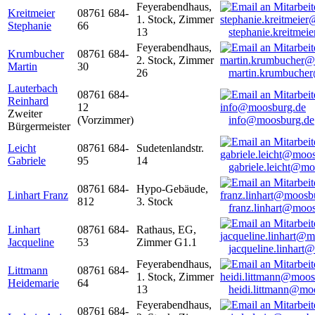
Feyerabendhaus,
Kreitmeier
08761 684-
1. Stock, Zimmer
Stephanie
66
13
stephanie.kreitme
Feyerabendhaus,
Krumbucher
08761 684-
2. Stock, Zimmer
Martin
30
26
martin.krumbuche
Lauterbach
08761 684-
Reinhard
12
Zweiter
(Vorzimmer)
info@moosburg.de
Bürgermeister
Leicht
08761 684-
Sudetenlandstr.
Gabriele
95
14
gabriele.leicht@m
08761 684-
Hypo-Gebäude,
Linhart Franz
812
3. Stock
franz.linhart@moo
Linhart
08761 684-
Rathaus, EG,
Jacqueline
53
Zimmer G1.1
jacqueline.linhart
Feyerabendhaus,
Littmann
08761 684-
1. Stock, Zimmer
Heidemarie
64
13
heidi.littmann@mo
Feyerabendhaus,
08761 684-