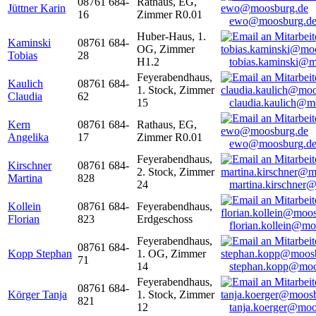
08761 684-
Rathaus, EG,
Jüttner Karin
16
Zimmer R0.01
ewo@moosburg.d
Huber-Haus, 1.
Kaminski
08761 684-
OG, Zimmer
Tobias
28
H1.2
tobias.kaminski@m
Feyerabendhaus,
Kaulich
08761 684-
1. Stock, Zimmer
Claudia
62
15
claudia.kaulich@m
Kern
08761 684-
Rathaus, EG,
Angelika
17
Zimmer R0.01
ewo@moosburg.d
Feyerabendhaus,
Kirschner
08761 684-
2. Stock, Zimmer
Martina
828
24
martina.kirschner
Kollein
08761 684-
Feyerabendhaus,
Florian
823
Erdgeschoss
florian.kollein@m
Feyerabendhaus,
08761 684-
Kopp Stephan
1. OG, Zimmer
71
14
stephan.kopp@moo
Feyerabendhaus,
08761 684-
Körger Tanja
1. Stock, Zimmer
821
12
tanja.koerger@moo