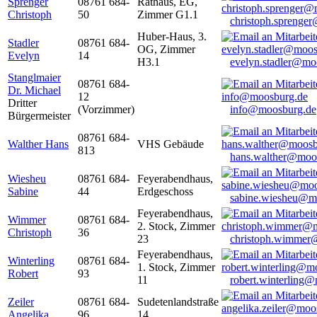
Sprenger
08761 684-
Rathaus, EG,
Christoph
50
Zimmer G1.1
christoph.sprenge
Huber-Haus, 3.
Stadler
08761 684-
OG, Zimmer
Evelyn
14
H3.1
evelyn.stadler@mo
Stanglmaier
08761 684-
Dr. Michael
12
Dritter
(Vorzimmer)
info@moosburg.de
Bürgermeister
08761 684-
Walther Hans
VHS Gebäude
813
hans.walther@moo
Wiesheu
08761 684-
Feyerabendhaus,
Sabine
44
Erdgeschoss
sabine.wiesheu@m
Feyerabendhaus,
Wimmer
08761 684-
2. Stock, Zimmer
Christoph
36
23
christoph.wimmer
Feyerabendhaus,
Winterling
08761 684-
1. Stock, Zimmer
Robert
93
11
robert.winterling
Zeiler
08761 684-
Sudetenlandstraße
Angelika
96
14