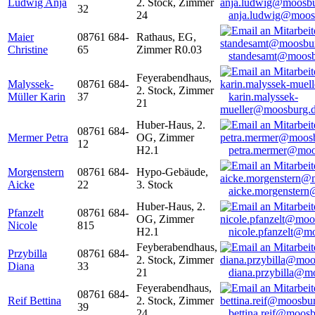
Ludwig Anja
2. Stock, Zimmer
32
24
anja.ludwig@moos
Maier
08761 684-
Rathaus, EG,
Christine
65
Zimmer R0.03
standesamt@moosb
Feyerabendhaus,
Malyssek-
08761 684-
2. Stock, Zimmer
Müller Karin
37
karin.malyssek-
21
mueller@moosburg.
Huber-Haus, 2.
08761 684-
Mermer Petra
OG, Zimmer
12
H2.1
petra.mermer@moo
Morgenstern
08761 684-
Hypo-Gebäude,
Aicke
22
3. Stock
aicke.morgenster
Huber-Haus, 2.
Pfanzelt
08761 684-
OG, Zimmer
Nicole
815
H2.1
nicole.pfanzelt@m
Feyberabendhaus,
Przybilla
08761 684-
2. Stock, Zimmer
Diana
33
21
diana.przybilla@m
Feyerabendhaus,
08761 684-
Reif Bettina
2. Stock, Zimmer
39
24
bettina.reif@moosb