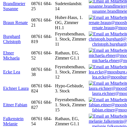
Brandlmeier
08761 684-
Sudetenlandstr.
Susanne
25
14
susanne.brandlme
Huber-Haus, 1.
08761 684-
Braun Renate
OG, Zimmer
21
H1.1
renate.braun@moo
Feyerabendhaus,
Burghard
08761 684-
1. Stock, Zimmer
Christoph
819
11
christoph.burghar
Ebner
08761 684-
Rathaus, EG,
Michaela
52
Zimmer G1.1
michaela.ebner@m
Feyerabendhaus,
08761 684-
Ecke Lea
1. Stock, Zimmer
38
12
lea.ecke@moosbur
08761 684-
Hypo-Gebäude,
Eichner Laura
824
3. Stock
laura.eichner@moo
Feyerabendhaus,
08761 684-
Eitner Fabian
1. Stock, Zimmer
827
15
fabian.eitner@moo
Falkenstein
08761 684-
Rathaus, EG,
Melanie
54
Zimmer G1.1
melanie.falkenste