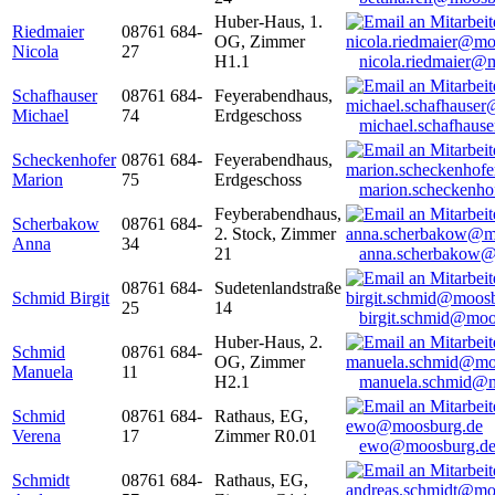
Huber-Haus, 1.
Riedmaier
08761 684-
OG, Zimmer
Nicola
27
H1.1
nicola.riedmaier@
Schafhauser
08761 684-
Feyerabendhaus,
Michael
74
Erdgeschoss
michael.schafhaus
Scheckenhofer
08761 684-
Feyerabendhaus,
Marion
75
Erdgeschoss
marion.scheckenh
Feyberabendhaus,
Scherbakow
08761 684-
2. Stock, Zimmer
Anna
34
21
anna.scherbakow@
08761 684-
Sudetenlandstraße
Schmid Birgit
25
14
birgit.schmid@moo
Huber-Haus, 2.
Schmid
08761 684-
OG, Zimmer
Manuela
11
H2.1
manuela.schmid@m
Schmid
08761 684-
Rathaus, EG,
Verena
17
Zimmer R0.01
ewo@moosburg.d
Schmidt
08761 684-
Rathaus, EG,