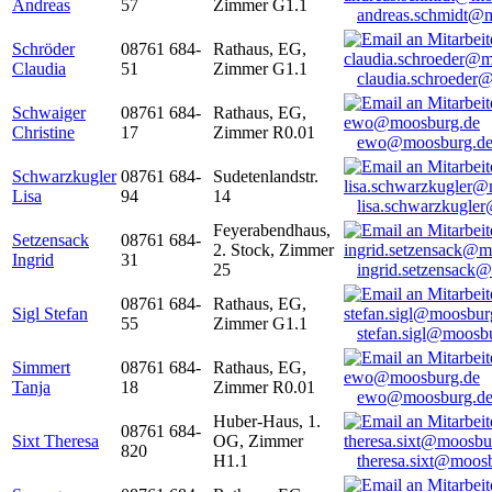
Andreas
57
Zimmer G1.1
andreas.schmidt@
Schröder
08761 684-
Rathaus, EG,
Claudia
51
Zimmer G1.1
claudia.schroeder
Schwaiger
08761 684-
Rathaus, EG,
Christine
17
Zimmer R0.01
ewo@moosburg.d
Schwarzkugler
08761 684-
Sudetenlandstr.
Lisa
94
14
lisa.schwarzkugle
Feyerabendhaus,
Setzensack
08761 684-
2. Stock, Zimmer
Ingrid
31
25
ingrid.setzensack
08761 684-
Rathaus, EG,
Sigl Stefan
55
Zimmer G1.1
stefan.sigl@moosb
Simmert
08761 684-
Rathaus, EG,
Tanja
18
Zimmer R0.01
ewo@moosburg.d
Huber-Haus, 1.
08761 684-
Sixt Theresa
OG, Zimmer
820
H1.1
theresa.sixt@moos