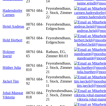
23
14
janine.grindl@moo
Feyerabendhaus,
Hadersdorfer
08761 684-
2. Stock, Zimmer
Carmen
35
22
carmen.hadersdor
08761 684-
Feyerabendhaus,
Heigl Andreas
47
Erdgeschoss
andreas.heigl@moo
08761 684-
Feyerabendhaus,
Held Herbert
41
Erdgeschoss
herbert.held@moos
Holzner
08761 684-
Rathaus, EG,
Ingrid
65
Zimmer R0.03
standesamt@moosb
Feyerabendhaus,
08761 684-
Hüther Julia
2. Stock, Zimmer
810
21
julia.huether@moo
Feyerabendhaus,
08761 684-
Jäckel Tim
1. Stock, Zimmer
92
11
tim.jaeckel@moosb
Feyberabendhaus,
Johal-Mangat
08761 684-
2. Stock, Zimmer
Viktoria
818
21
viktoria.johal-ma