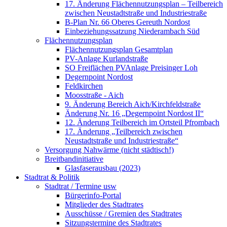
17. Änderung Flächennutzungsplan – Teilbereich
zwischen Neustadtstraße und Industriestraße
B-Plan Nr. 66 Oberes Gereuth Nordost
Einbeziehungssatzung Niederambach Süd
Flächennutzungsplan
Flächennutzungsplan Gesamtplan
PV-Anlage Kurlandstraße
SO Freiflächen PV­Anlage Preisinger Loh
Degernpoint Nordost
Feldkirchen
Moosstraße - Aich
9. Änderung Bereich Aich/Kirchfeldstraße
Änderung Nr. 16 „Degernpoint Nordost II“
12. Änderung Teilbereich im Ortsteil Pfrombach
17. Änderung „Teilbereich zwischen
Neustadtstraße und Industriestraße“
Versorgung Nahwärme (nicht städtisch!)
Breitbandinitiative
Glasfaserausbau (2023)
Stadtrat & Politik
Stadtrat / Termine usw
Bürgerinfo-Portal
Mitglieder des Stadtrates
Ausschüsse / Gremien des Stadtrates
Sitzungstermine des Stadtrates