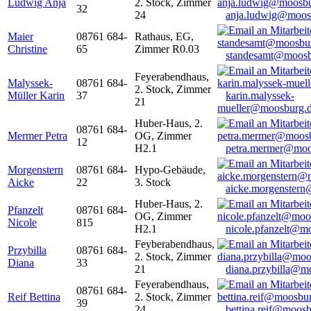
Ludwig Anja
2. Stock, Zimmer
32
24
anja.ludwig@moos
Maier
08761 684-
Rathaus, EG,
Christine
65
Zimmer R0.03
standesamt@moosb
Feyerabendhaus,
Malyssek-
08761 684-
2. Stock, Zimmer
Müller Karin
37
karin.malyssek-
21
mueller@moosburg.
Huber-Haus, 2.
08761 684-
Mermer Petra
OG, Zimmer
12
H2.1
petra.mermer@moo
Morgenstern
08761 684-
Hypo-Gebäude,
Aicke
22
3. Stock
aicke.morgenster
Huber-Haus, 2.
Pfanzelt
08761 684-
OG, Zimmer
Nicole
815
H2.1
nicole.pfanzelt@m
Feyberabendhaus,
Przybilla
08761 684-
2. Stock, Zimmer
Diana
33
21
diana.przybilla@m
Feyerabendhaus,
08761 684-
Reif Bettina
2. Stock, Zimmer
39
24
bettina.reif@moosb