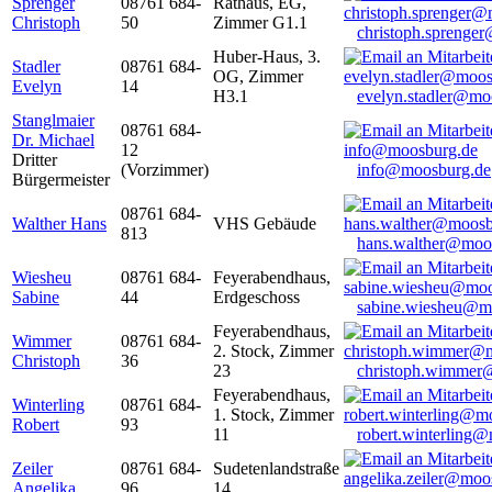
Sprenger
08761 684-
Rathaus, EG,
Christoph
50
Zimmer G1.1
christoph.sprenge
Huber-Haus, 3.
Stadler
08761 684-
OG, Zimmer
Evelyn
14
H3.1
evelyn.stadler@mo
Stanglmaier
08761 684-
Dr. Michael
12
Dritter
(Vorzimmer)
info@moosburg.de
Bürgermeister
08761 684-
Walther Hans
VHS Gebäude
813
hans.walther@moo
Wiesheu
08761 684-
Feyerabendhaus,
Sabine
44
Erdgeschoss
sabine.wiesheu@m
Feyerabendhaus,
Wimmer
08761 684-
2. Stock, Zimmer
Christoph
36
23
christoph.wimmer
Feyerabendhaus,
Winterling
08761 684-
1. Stock, Zimmer
Robert
93
11
robert.winterling
Zeiler
08761 684-
Sudetenlandstraße
Angelika
96
14