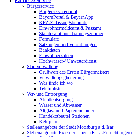
Rathaus & Service
Bürgerservice
Bürgerserviceportal
BayernPortal & BayernApp
KFZ-Zulassungsbehörde
Einwohnermeldeamt & Passamt
Standesamt und Trauungszimmer
Formulare
Satzungen und Verordnungen
Bankdaten
Einwohnerzahlen
Hochwasser-/ Unwetterdienst
Stadtverwaltung
Grußwort des Ersten Bürgermeisters
Verwaltungsgliederung
Was finde ich wo
Telefonliste
Ver- und Entsorgung
Abfallentsorgung
Wasser und Abwasser
Altglas- und Papiercontainer
Hundekotbeutel-Stationen
Kehrplan
Stellenangebote der Stadt Moosburg a.d. Isar
Stellenangebote Externer Träger (KiTa-Einrichtungen)