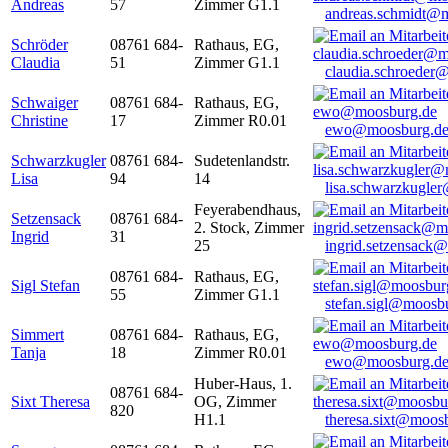
Andreas
57
Zimmer G1.1
andreas.schmidt@
Schröder
08761 684-
Rathaus, EG,
Claudia
51
Zimmer G1.1
claudia.schroeder
Schwaiger
08761 684-
Rathaus, EG,
Christine
17
Zimmer R0.01
ewo@moosburg.d
Schwarzkugler
08761 684-
Sudetenlandstr.
Lisa
94
14
lisa.schwarzkugle
Feyerabendhaus,
Setzensack
08761 684-
2. Stock, Zimmer
Ingrid
31
25
ingrid.setzensack
08761 684-
Rathaus, EG,
Sigl Stefan
55
Zimmer G1.1
stefan.sigl@moosb
Simmert
08761 684-
Rathaus, EG,
Tanja
18
Zimmer R0.01
ewo@moosburg.d
Huber-Haus, 1.
08761 684-
Sixt Theresa
OG, Zimmer
820
H1.1
theresa.sixt@moos