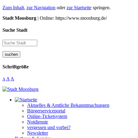
Zum Inhalt
,
zur Navigation
oder
zur Startseite
springen.
Stadt Moosburg
| Online: https://www.moosburg.de/
Suche Stadt
suchen
Schriftgröße
A
A
A
Aktuelles & Amtliche Bekanntmachungen
Bürgerserviceportal
Online-Ticketsystem
Notdienste
vergessen und vorbei?
Newsletter