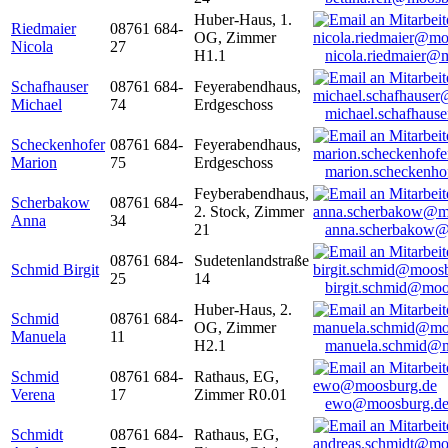
Huber-Haus, 1.
Riedmaier
08761 684-
OG, Zimmer
Nicola
27
H1.1
nicola.riedmaier@
Schafhauser
08761 684-
Feyerabendhaus,
Michael
74
Erdgeschoss
michael.schafhaus
Scheckenhofer
08761 684-
Feyerabendhaus,
Marion
75
Erdgeschoss
marion.scheckenh
Feyberabendhaus,
Scherbakow
08761 684-
2. Stock, Zimmer
Anna
34
21
anna.scherbakow@
08761 684-
Sudetenlandstraße
Schmid Birgit
25
14
birgit.schmid@moo
Huber-Haus, 2.
Schmid
08761 684-
OG, Zimmer
Manuela
11
H2.1
manuela.schmid@m
Schmid
08761 684-
Rathaus, EG,
Verena
17
Zimmer R0.01
ewo@moosburg.d
Schmidt
08761 684-
Rathaus, EG,