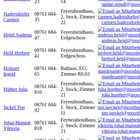
23
14
janine.grindl@moo
Feyerabendhaus,
Hadersdorfer
08761 684-
2. Stock, Zimmer
Carmen
35
22
carmen.hadersdor
08761 684-
Feyerabendhaus,
Heigl Andreas
47
Erdgeschoss
andreas.heigl@moo
08761 684-
Feyerabendhaus,
Held Herbert
41
Erdgeschoss
herbert.held@moos
Holzner
08761 684-
Rathaus, EG,
Ingrid
65
Zimmer R0.03
standesamt@moosb
Feyerabendhaus,
08761 684-
Hüther Julia
2. Stock, Zimmer
810
21
julia.huether@moo
Feyerabendhaus,
08761 684-
Jäckel Tim
1. Stock, Zimmer
92
11
tim.jaeckel@moosb
Feyberabendhaus,
Johal-Mangat
08761 684-
2. Stock, Zimmer
Viktoria
818
21
viktoria.johal-ma