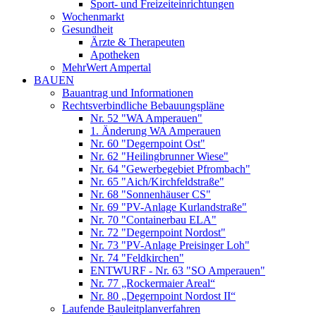
Sport- und Freizeiteinrichtungen
Wochenmarkt
Gesundheit
Ärzte & Therapeuten
Apotheken
MehrWert Ampertal
BAUEN
Bauantrag und Informationen
Rechtsverbindliche Bebauungspläne
Nr. 52 "WA Amperauen"
1. Änderung WA Amperauen
Nr. 60 "Degernpoint Ost"
Nr. 62 "Heilingbrunner Wiese"
Nr. 64 "Gewerbegebiet Pfrombach"
Nr. 65 "Aich/Kirchfeldstraße"
Nr. 68 "Sonnenhäuser CS"
Nr. 69 "PV-Anlage Kurlandstraße"
Nr. 70 "Containerbau ELA"
Nr. 72 "Degernpoint Nordost"
Nr. 73 "PV-Anlage Preisinger Loh"
Nr. 74 "Feldkirchen"
ENTWURF - Nr. 63 "SO Amperauen"
Nr. 77 „Rockermaier Areal“
Nr. 80 „Degernpoint Nordost II“
Laufende Bauleitplanverfahren