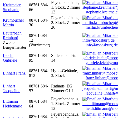
Feyerabendhaus,
Kreitmeier
08761 684-
1. Stock, Zimmer
Stephanie
66
13
stephanie.kreitme
Feyerabendhaus,
Krumbucher
08761 684-
2. Stock, Zimmer
Martin
30
26
martin.krumbuche
Lauterbach
08761 684-
Reinhard
12
Zweiter
(Vorzimmer)
info@moosburg.de
Bürgermeister
Leicht
08761 684-
Sudetenlandstr.
Gabriele
95
14
gabriele.leicht@m
08761 684-
Hypo-Gebäude,
Linhart Franz
812
3. Stock
franz.linhart@moo
Linhart
08761 684-
Rathaus, EG,
Jacqueline
53
Zimmer G1.1
jacqueline.linhart
Feyerabendhaus,
Littmann
08761 684-
1. Stock, Zimmer
Heidemarie
64
13
heidi.littmann@mo
Feyerabendhaus,
08761 684-