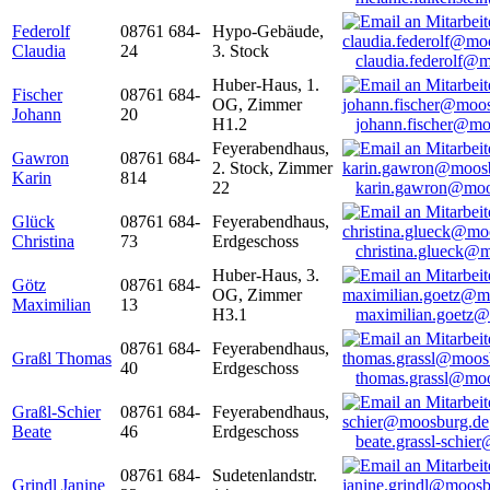
Federolf
08761 684-
Hypo-Gebäude,
Claudia
24
3. Stock
claudia.federolf@
Huber-Haus, 1.
Fischer
08761 684-
OG, Zimmer
Johann
20
H1.2
johann.fischer@mo
Feyerabendhaus,
Gawron
08761 684-
2. Stock, Zimmer
Karin
814
22
karin.gawron@moo
Glück
08761 684-
Feyerabendhaus,
Christina
73
Erdgeschoss
christina.glueck@
Huber-Haus, 3.
Götz
08761 684-
OG, Zimmer
Maximilian
13
H3.1
maximilian.goetz
08761 684-
Feyerabendhaus,
Graßl Thomas
40
Erdgeschoss
thomas.grassl@mo
Graßl-Schier
08761 684-
Feyerabendhaus,
Beate
46
Erdgeschoss
beate.grassl-schi
08761 684-
Sudetenlandstr.
Grindl Janine