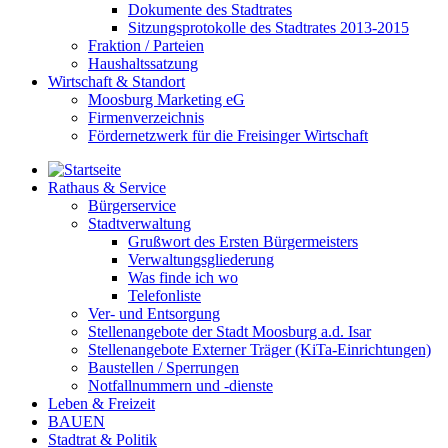
Dokumente des Stadtrates
Sitzungsprotokolle des Stadtrates 2013-2015
Fraktion / Parteien
Haushaltssatzung
Wirtschaft & Standort
Moosburg Marketing eG
Firmenverzeichnis
Fördernetzwerk für die Freisinger Wirtschaft
Rathaus & Service
Bürgerservice
Stadtverwaltung
Grußwort des Ersten Bürgermeisters
Verwaltungsgliederung
Was finde ich wo
Telefonliste
Ver- und Entsorgung
Stellenangebote der Stadt Moosburg a.d. Isar
Stellenangebote Externer Träger (KiTa-Einrichtungen)
Baustellen / Sperrungen
Notfallnummern und -dienste
Leben & Freizeit
BAUEN
Stadtrat & Politik