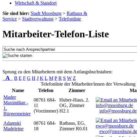
Wirtschaft & Standort
Sie sind hier:
Stadt Moosburg
>
Rathaus &
Service
>
Stadtverwaltung
>
Telefonliste
Mitarbeiter-Telefon-Liste
Sprung zu den Mitarbeitern mit dem Anfangsbuchstaben:
A
B
E
F
G
H
J
K
L
M
P
R
S
W
Z
Telefonliste der Mitarbeiter/innen der Verwaltung
Name
Telefon
Zimmer
Mai
Mader
08761 684-
Huber-Haus, 2.
Maximilian -
11
OG, Zimmer
1.
(Vorzimmer)
H2.1
info@moosburg.de
Bürgermeister
Adamski
08761 684-
Rathaus, EG,
Madeleine
18
Zimmer R0.01
ewo@moosburg.d