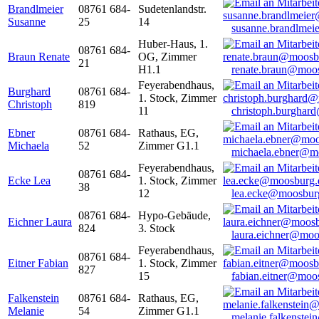
Brandlmeier
08761 684-
Sudetenlandstr.
Susanne
25
14
susanne.brandlme
Huber-Haus, 1.
08761 684-
Braun Renate
OG, Zimmer
21
H1.1
renate.braun@moo
Feyerabendhaus,
Burghard
08761 684-
1. Stock, Zimmer
Christoph
819
11
christoph.burghar
Ebner
08761 684-
Rathaus, EG,
Michaela
52
Zimmer G1.1
michaela.ebner@m
Feyerabendhaus,
08761 684-
Ecke Lea
1. Stock, Zimmer
38
12
lea.ecke@moosbur
08761 684-
Hypo-Gebäude,
Eichner Laura
824
3. Stock
laura.eichner@moo
Feyerabendhaus,
08761 684-
Eitner Fabian
1. Stock, Zimmer
827
15
fabian.eitner@moo
Falkenstein
08761 684-
Rathaus, EG,
Melanie
54
Zimmer G1.1
melanie.falkenste