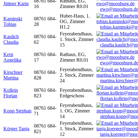
08761 684-
Rathaus, EG,
Jüttner Karin
16
Zimmer R0.01
ewo@moosburg.d
Huber-Haus, 1.
Kaminski
08761 684-
OG, Zimmer
Tobias
28
H1.2
tobias.kaminski@m
Feyerabendhaus,
Kaulich
08761 684-
1. Stock, Zimmer
Claudia
62
15
claudia.kaulich@m
Kern
08761 684-
Rathaus, EG,
Angelika
17
Zimmer R0.01
ewo@moosburg.d
Feyerabendhaus,
Kirschner
08761 684-
2. Stock, Zimmer
Martina
828
24
martina.kirschner
Kollein
08761 684-
Feyerabendhaus,
Florian
823
Erdgeschoss
florian.kollein@m
Feyerabendhaus,
08761 684-
Kopp Stephan
1. OG, Zimmer
71
14
stephan.kopp@moo
Feyerabendhaus,
08761 684-
Körger Tanja
1. Stock, Zimmer
821
12
tanja.koerger@moo