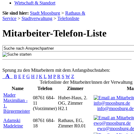
Wirtschaft & Standort
Sie sind hier:
Stadt Moosburg
>
Rathaus &
Service
>
Stadtverwaltung
>
Telefonliste
Mitarbeiter-Telefon-Liste
Sprung zu den Mitarbeitern mit dem Anfangsbuchstaben:
A
B
E
F
G
H
J
K
L
M
P
R
S
W
Z
Telefonliste der Mitarbeiter/innen der Verwaltung
Name
Telefon
Zimmer
Mai
Mader
08761 684-
Huber-Haus, 2.
Maximilian -
11
OG, Zimmer
1.
(Vorzimmer)
H2.1
info@moosburg.de
Bürgermeister
Adamski
08761 684-
Rathaus, EG,
Madeleine
18
Zimmer R0.01
ewo@moosburg.d