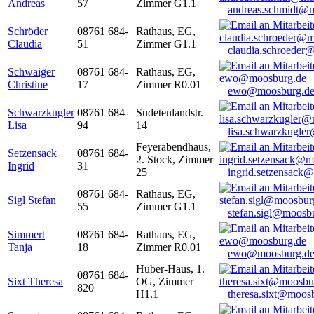
Andreas
57
Zimmer G1.1
andreas.schmidt@
Schröder
08761 684-
Rathaus, EG,
Claudia
51
Zimmer G1.1
claudia.schroeder
Schwaiger
08761 684-
Rathaus, EG,
Christine
17
Zimmer R0.01
ewo@moosburg.d
Schwarzkugler
08761 684-
Sudetenlandstr.
Lisa
94
14
lisa.schwarzkugle
Feyerabendhaus,
Setzensack
08761 684-
2. Stock, Zimmer
Ingrid
31
25
ingrid.setzensack
08761 684-
Rathaus, EG,
Sigl Stefan
55
Zimmer G1.1
stefan.sigl@moosb
Simmert
08761 684-
Rathaus, EG,
Tanja
18
Zimmer R0.01
ewo@moosburg.d
Huber-Haus, 1.
08761 684-
Sixt Theresa
OG, Zimmer
820
H1.1
theresa.sixt@moos