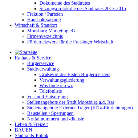
Dokumente des Stadtrates
Sitzungsprotokolle des Stadtrates 2013-2015
Fraktion / Parteien
Haushaltssatzung
Wirtschaft & Standort
Moosburg Marketing eG
Firmenverzeichnis
Fördernetzwerk für die Freisinger Wirtschaft
Rathaus & Service
Bürgerservice
Stadtverwaltung
Grußwort des Ersten Bürgermeisters
Verwaltungsgliederung
Was finde ich wo
Telefonliste
Ver- und Entsorgung
Stellenangebote der Stadt Moosburg a.d. Isar
Stellenangebote Externer Träger (KiTa-Einrichtungen)
Baustellen / Sperrungen
Notfallnummern und -dienste
Leben & Freizeit
BAUEN
Stadtrat & Politik