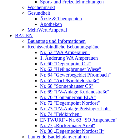
Sport- und Freizeiteinrichtungen
Wochenmarkt
Gesundheit
Ärzte & Therapeuten
Apotheken
MehrWert Ampertal
BAUEN
Bauantrag und Informationen
Rechtsverbindliche Bebauungspläne
Nr. 52 "WA Amperauen"
1. Änderung WA Amperauen
Nr. 60 "Degernpoint Ost"
Nr. 62 "Heilingbrunner Wiese"
Nr. 64 "Gewerbegebiet Pfrombach"
Nr. 65 "Aich/Kirchfeldstraße"
Nr. 68 "Sonnenhäuser CS"
Nr. 69 "PV-Anlage Kurlandstraße"
Nr. 70 "Containerbau ELA"
Nr. 72 "Degernpoint Nordost"
Nr. 73 "PV-Anlage Preisinger Loh"
Nr. 74 "Feldkirchen"
ENTWURF - Nr. 63 "SO Amperauen"
Nr. 77 „Rockermaier Areal“
Nr. 80 „Degernpoint Nordost II“
Laufende Bauleitplanverfahren