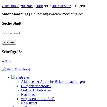
Zum Inhalt
,
zur Navigation
oder
zur Startseite
springen.
Stadt Moosburg
| Online: https://www.moosburg.de/
Suche Stadt
suchen
Schriftgröße
A
A
A
Aktuelles & Amtliche Bekanntmachungen
Bürgerserviceportal
Online-Ticketsystem
Notdienste
vergessen und vorbei?
Newsletter