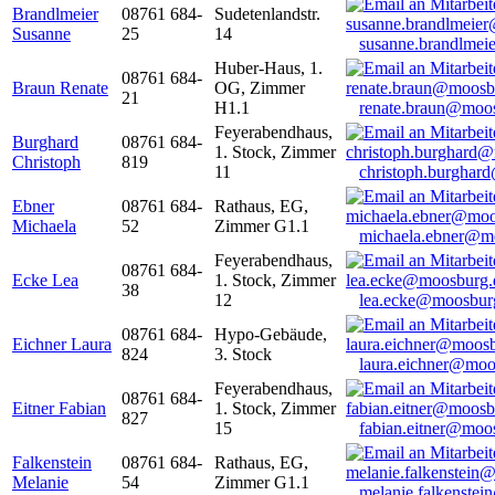
Brandlmeier
08761 684-
Sudetenlandstr.
Susanne
25
14
susanne.brandlme
Huber-Haus, 1.
08761 684-
Braun Renate
OG, Zimmer
21
H1.1
renate.braun@moo
Feyerabendhaus,
Burghard
08761 684-
1. Stock, Zimmer
Christoph
819
11
christoph.burghar
Ebner
08761 684-
Rathaus, EG,
Michaela
52
Zimmer G1.1
michaela.ebner@m
Feyerabendhaus,
08761 684-
Ecke Lea
1. Stock, Zimmer
38
12
lea.ecke@moosbur
08761 684-
Hypo-Gebäude,
Eichner Laura
824
3. Stock
laura.eichner@moo
Feyerabendhaus,
08761 684-
Eitner Fabian
1. Stock, Zimmer
827
15
fabian.eitner@moo
Falkenstein
08761 684-
Rathaus, EG,
Melanie
54
Zimmer G1.1
melanie.falkenste