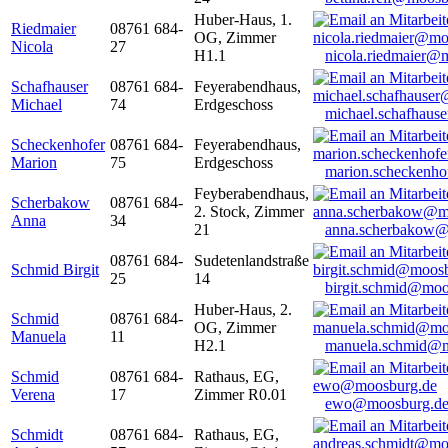
Huber-Haus, 1.
Riedmaier
08761 684-
OG, Zimmer
Nicola
27
H1.1
nicola.riedmaier@
Schafhauser
08761 684-
Feyerabendhaus,
Michael
74
Erdgeschoss
michael.schafhaus
Scheckenhofer
08761 684-
Feyerabendhaus,
Marion
75
Erdgeschoss
marion.scheckenh
Feyberabendhaus,
Scherbakow
08761 684-
2. Stock, Zimmer
Anna
34
21
anna.scherbakow@
08761 684-
Sudetenlandstraße
Schmid Birgit
25
14
birgit.schmid@moo
Huber-Haus, 2.
Schmid
08761 684-
OG, Zimmer
Manuela
11
H2.1
manuela.schmid@m
Schmid
08761 684-
Rathaus, EG,
Verena
17
Zimmer R0.01
ewo@moosburg.d
Schmidt
08761 684-
Rathaus, EG,