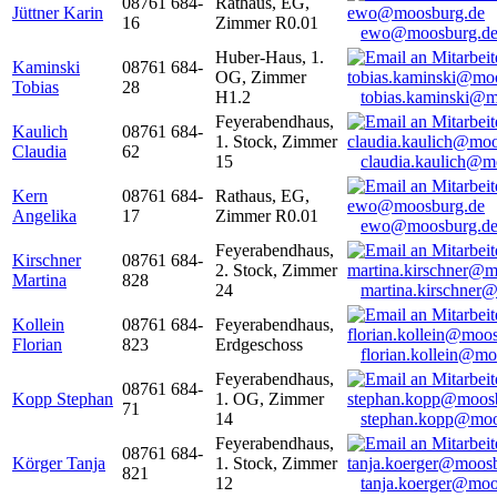
08761 684-
Rathaus, EG,
Jüttner Karin
16
Zimmer R0.01
ewo@moosburg.d
Huber-Haus, 1.
Kaminski
08761 684-
OG, Zimmer
Tobias
28
H1.2
tobias.kaminski@m
Feyerabendhaus,
Kaulich
08761 684-
1. Stock, Zimmer
Claudia
62
15
claudia.kaulich@m
Kern
08761 684-
Rathaus, EG,
Angelika
17
Zimmer R0.01
ewo@moosburg.d
Feyerabendhaus,
Kirschner
08761 684-
2. Stock, Zimmer
Martina
828
24
martina.kirschner
Kollein
08761 684-
Feyerabendhaus,
Florian
823
Erdgeschoss
florian.kollein@m
Feyerabendhaus,
08761 684-
Kopp Stephan
1. OG, Zimmer
71
14
stephan.kopp@moo
Feyerabendhaus,
08761 684-
Körger Tanja
1. Stock, Zimmer
821
12
tanja.koerger@moo