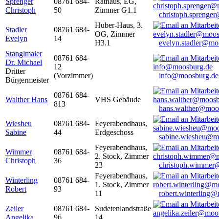
Sprenger
08761 684-
Rathaus, EG,
Christoph
50
Zimmer G1.1
christoph.sprenge
Huber-Haus, 3.
Stadler
08761 684-
OG, Zimmer
Evelyn
14
H3.1
evelyn.stadler@mo
Stanglmaier
08761 684-
Dr. Michael
12
Dritter
(Vorzimmer)
info@moosburg.de
Bürgermeister
08761 684-
Walther Hans
VHS Gebäude
813
hans.walther@moo
Wiesheu
08761 684-
Feyerabendhaus,
Sabine
44
Erdgeschoss
sabine.wiesheu@m
Feyerabendhaus,
Wimmer
08761 684-
2. Stock, Zimmer
Christoph
36
23
christoph.wimmer
Feyerabendhaus,
Winterling
08761 684-
1. Stock, Zimmer
Robert
93
11
robert.winterling
Zeiler
08761 684-
Sudetenlandstraße
Angelika
96
14