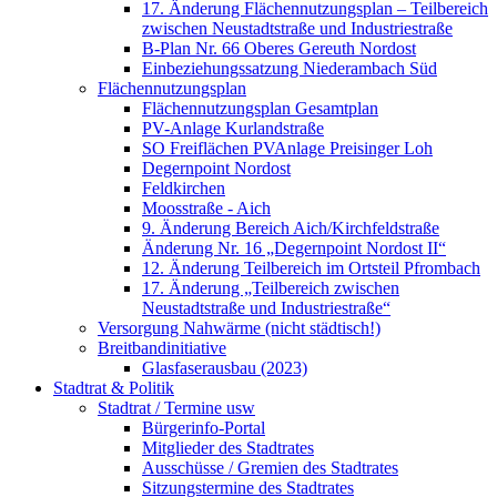
17. Änderung Flächennutzungsplan – Teilbereich
zwischen Neustadtstraße und Industriestraße
B-Plan Nr. 66 Oberes Gereuth Nordost
Einbeziehungssatzung Niederambach Süd
Flächennutzungsplan
Flächennutzungsplan Gesamtplan
PV-Anlage Kurlandstraße
SO Freiflächen PV­Anlage Preisinger Loh
Degernpoint Nordost
Feldkirchen
Moosstraße - Aich
9. Änderung Bereich Aich/Kirchfeldstraße
Änderung Nr. 16 „Degernpoint Nordost II“
12. Änderung Teilbereich im Ortsteil Pfrombach
17. Änderung „Teilbereich zwischen
Neustadtstraße und Industriestraße“
Versorgung Nahwärme (nicht städtisch!)
Breitbandinitiative
Glasfaserausbau (2023)
Stadtrat & Politik
Stadtrat / Termine usw
Bürgerinfo-Portal
Mitglieder des Stadtrates
Ausschüsse / Gremien des Stadtrates
Sitzungstermine des Stadtrates