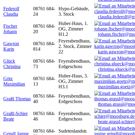
Federolf
08761 684-
Hypo-Gebäude,
Claudia
24
3. Stock
claudia.federolf@
Huber-Haus, 1.
Fischer
08761 684-
OG, Zimmer
Johann
20
H1.2
johann.fischer@mo
Feyerabendhaus,
Gawron
08761 684-
2. Stock, Zimmer
Karin
814
22
karin.gawron@moo
Glück
08761 684-
Feyerabendhaus,
Christina
73
Erdgeschoss
christina.glueck@
Huber-Haus, 3.
Götz
08761 684-
OG, Zimmer
Maximilian
13
H3.1
maximilian.goetz
08761 684-
Feyerabendhaus,
Graßl Thomas
40
Erdgeschoss
thomas.grassl@mo
Graßl-Schier
08761 684-
Feyerabendhaus,
Beate
46
Erdgeschoss
beate.grassl-schi
08761 684-
Sudetenlandstr.
Grindl Janine