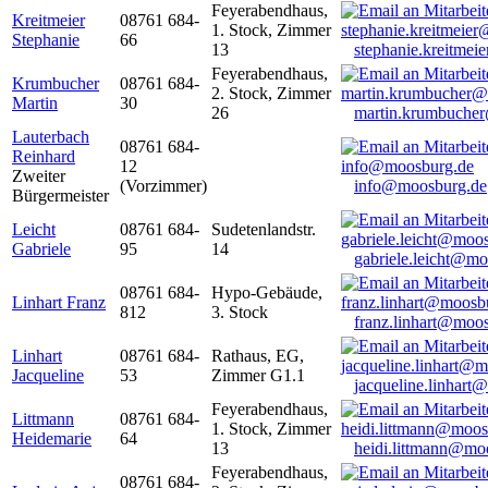
Feyerabendhaus,
Kreitmeier
08761 684-
1. Stock, Zimmer
Stephanie
66
13
stephanie.kreitme
Feyerabendhaus,
Krumbucher
08761 684-
2. Stock, Zimmer
Martin
30
26
martin.krumbuche
Lauterbach
08761 684-
Reinhard
12
Zweiter
(Vorzimmer)
info@moosburg.de
Bürgermeister
Leicht
08761 684-
Sudetenlandstr.
Gabriele
95
14
gabriele.leicht@m
08761 684-
Hypo-Gebäude,
Linhart Franz
812
3. Stock
franz.linhart@moo
Linhart
08761 684-
Rathaus, EG,
Jacqueline
53
Zimmer G1.1
jacqueline.linhart
Feyerabendhaus,
Littmann
08761 684-
1. Stock, Zimmer
Heidemarie
64
13
heidi.littmann@mo
Feyerabendhaus,
08761 684-