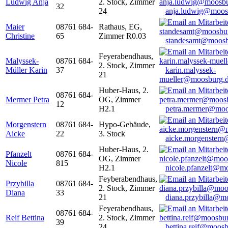
Ludwig Anja
2. Stock, Zimmer
32
24
anja.ludwig@moos
Maier
08761 684-
Rathaus, EG,
Christine
65
Zimmer R0.03
standesamt@moosb
Feyerabendhaus,
Malyssek-
08761 684-
2. Stock, Zimmer
Müller Karin
37
karin.malyssek-
21
mueller@moosburg.
Huber-Haus, 2.
08761 684-
Mermer Petra
OG, Zimmer
12
H2.1
petra.mermer@moo
Morgenstern
08761 684-
Hypo-Gebäude,
Aicke
22
3. Stock
aicke.morgenster
Huber-Haus, 2.
Pfanzelt
08761 684-
OG, Zimmer
Nicole
815
H2.1
nicole.pfanzelt@m
Feyberabendhaus,
Przybilla
08761 684-
2. Stock, Zimmer
Diana
33
21
diana.przybilla@m
Feyerabendhaus,
08761 684-
Reif Bettina
2. Stock, Zimmer
39
24
bettina.reif@moosb