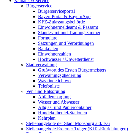
Rathaus & Service
Bürgerservice
Bürgerserviceportal
BayernPortal & BayernApp
KFZ-Zulassungsbehörde
Einwohnermeldeamt & Passamt
Standesamt und Trauungszimmer
Formulare
Satzungen und Verordnungen
Bankdaten
Einwohnerzahlen
Hochwasser-/ Unwetterdienst
Stadtverwaltung
Grußwort des Ersten Bürgermeisters
Verwaltungsgliederung
Was finde ich wo
Telefonliste
Ver- und Entsorgung
Abfallentsorgung
Wasser und Abwasser
Altglas- und Papiercontainer
Hundekotbeutel-Stationen
Kehrplan
Stellenangebote der Stadt Moosburg a.d. Isar
Stellenangebote Externer Träger (KiTa-Einrichtungen)