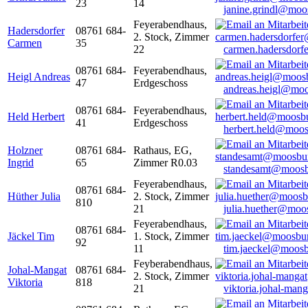
23
14
janine.grindl@moo
Feyerabendhaus,
Hadersdorfer
08761 684-
2. Stock, Zimmer
Carmen
35
22
carmen.hadersdor
08761 684-
Feyerabendhaus,
Heigl Andreas
47
Erdgeschoss
andreas.heigl@moo
08761 684-
Feyerabendhaus,
Held Herbert
41
Erdgeschoss
herbert.held@moos
Holzner
08761 684-
Rathaus, EG,
Ingrid
65
Zimmer R0.03
standesamt@moosb
Feyerabendhaus,
08761 684-
Hüther Julia
2. Stock, Zimmer
810
21
julia.huether@moo
Feyerabendhaus,
08761 684-
Jäckel Tim
1. Stock, Zimmer
92
11
tim.jaeckel@moosb
Feyberabendhaus,
Johal-Mangat
08761 684-
2. Stock, Zimmer
Viktoria
818
21
viktoria.johal-ma