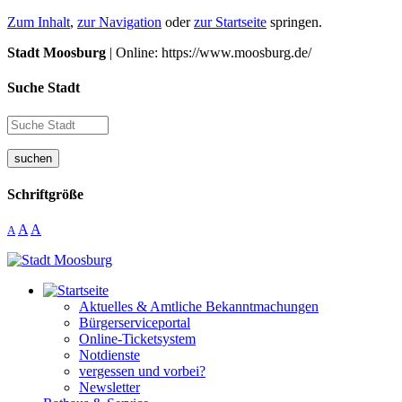
Zum Inhalt
,
zur Navigation
oder
zur Startseite
springen.
Stadt Moosburg
| Online: https://www.moosburg.de/
Suche Stadt
suchen
Schriftgröße
A
A
A
Aktuelles & Amtliche Bekanntmachungen
Bürgerserviceportal
Online-Ticketsystem
Notdienste
vergessen und vorbei?
Newsletter