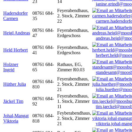
23
14
janine.grindl@moo
Feyerabendhaus,
Hadersdorfer
08761 684-
2. Stock, Zimmer
Carmen
35
22
carmen.hadersdor
08761 684-
Feyerabendhaus,
Heigl Andreas
47
Erdgeschoss
andreas.heigl@moo
08761 684-
Feyerabendhaus,
Held Herbert
41
Erdgeschoss
herbert.held@moos
Holzner
08761 684-
Rathaus, EG,
Ingrid
65
Zimmer R0.03
standesamt@moosb
Feyerabendhaus,
08761 684-
Hüther Julia
2. Stock, Zimmer
810
21
julia.huether@moo
Feyerabendhaus,
08761 684-
Jäckel Tim
1. Stock, Zimmer
92
11
tim.jaeckel@moosb
Feyberabendhaus,
Johal-Mangat
08761 684-
2. Stock, Zimmer
Viktoria
818
21
viktoria.johal-ma