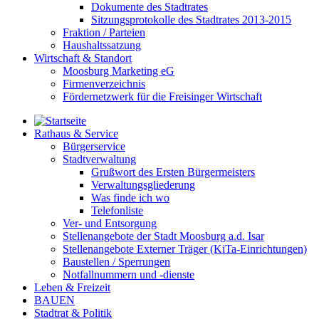
Dokumente des Stadtrates
Sitzungsprotokolle des Stadtrates 2013-2015
Fraktion / Parteien
Haushaltssatzung
Wirtschaft & Standort
Moosburg Marketing eG
Firmenverzeichnis
Fördernetzwerk für die Freisinger Wirtschaft
Rathaus & Service
Bürgerservice
Stadtverwaltung
Grußwort des Ersten Bürgermeisters
Verwaltungsgliederung
Was finde ich wo
Telefonliste
Ver- und Entsorgung
Stellenangebote der Stadt Moosburg a.d. Isar
Stellenangebote Externer Träger (KiTa-Einrichtungen)
Baustellen / Sperrungen
Notfallnummern und -dienste
Leben & Freizeit
BAUEN
Stadtrat & Politik