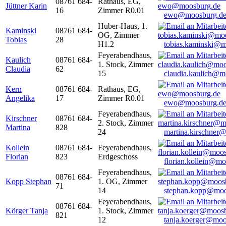
08761 684-
Rathaus, EG,
Jüttner Karin
16
Zimmer R0.01
ewo@moosburg.d
Huber-Haus, 1.
Kaminski
08761 684-
OG, Zimmer
Tobias
28
H1.2
tobias.kaminski@m
Feyerabendhaus,
Kaulich
08761 684-
1. Stock, Zimmer
Claudia
62
15
claudia.kaulich@m
Kern
08761 684-
Rathaus, EG,
Angelika
17
Zimmer R0.01
ewo@moosburg.d
Feyerabendhaus,
Kirschner
08761 684-
2. Stock, Zimmer
Martina
828
24
martina.kirschner
Kollein
08761 684-
Feyerabendhaus,
Florian
823
Erdgeschoss
florian.kollein@m
Feyerabendhaus,
08761 684-
Kopp Stephan
1. OG, Zimmer
71
14
stephan.kopp@moo
Feyerabendhaus,
08761 684-
Körger Tanja
1. Stock, Zimmer
821
12
tanja.koerger@moo