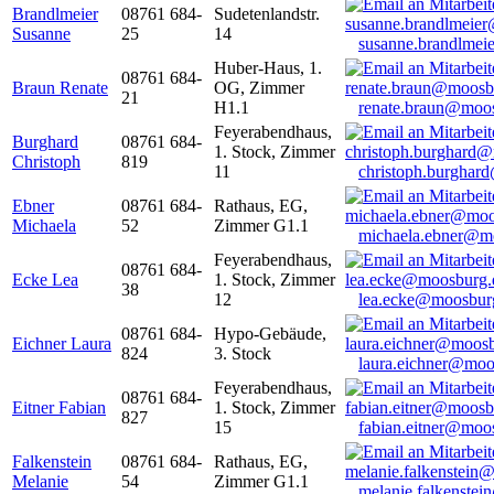
Brandlmeier
08761 684-
Sudetenlandstr.
Susanne
25
14
susanne.brandlme
Huber-Haus, 1.
08761 684-
Braun Renate
OG, Zimmer
21
H1.1
renate.braun@moo
Feyerabendhaus,
Burghard
08761 684-
1. Stock, Zimmer
Christoph
819
11
christoph.burghar
Ebner
08761 684-
Rathaus, EG,
Michaela
52
Zimmer G1.1
michaela.ebner@m
Feyerabendhaus,
08761 684-
Ecke Lea
1. Stock, Zimmer
38
12
lea.ecke@moosbur
08761 684-
Hypo-Gebäude,
Eichner Laura
824
3. Stock
laura.eichner@moo
Feyerabendhaus,
08761 684-
Eitner Fabian
1. Stock, Zimmer
827
15
fabian.eitner@moo
Falkenstein
08761 684-
Rathaus, EG,
Melanie
54
Zimmer G1.1
melanie.falkenste