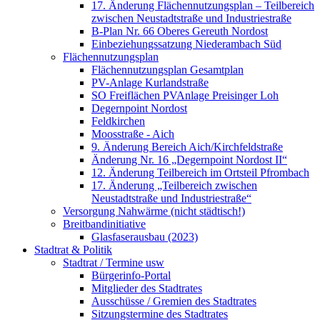
17. Änderung Flächennutzungsplan – Teilbereich
zwischen Neustadtstraße und Industriestraße
B-Plan Nr. 66 Oberes Gereuth Nordost
Einbeziehungssatzung Niederambach Süd
Flächennutzungsplan
Flächennutzungsplan Gesamtplan
PV-Anlage Kurlandstraße
SO Freiflächen PV­Anlage Preisinger Loh
Degernpoint Nordost
Feldkirchen
Moosstraße - Aich
9. Änderung Bereich Aich/Kirchfeldstraße
Änderung Nr. 16 „Degernpoint Nordost II“
12. Änderung Teilbereich im Ortsteil Pfrombach
17. Änderung „Teilbereich zwischen
Neustadtstraße und Industriestraße“
Versorgung Nahwärme (nicht städtisch!)
Breitbandinitiative
Glasfaserausbau (2023)
Stadtrat & Politik
Stadtrat / Termine usw
Bürgerinfo-Portal
Mitglieder des Stadtrates
Ausschüsse / Gremien des Stadtrates
Sitzungstermine des Stadtrates