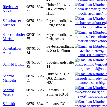
Huber-Haus, 1.
Riedmaier
08761 684-
OG, Zimmer
Nicola
27
H1.1
nicola.riedmaier@
Schafhauser
08761 684-
Feyerabendhaus,
Michael
74
Erdgeschoss
michael.schafhaus
Scheckenhofer
08761 684-
Feyerabendhaus,
Marion
75
Erdgeschoss
marion.scheckenh
Feyberabendhaus,
Scherbakow
08761 684-
2. Stock, Zimmer
Anna
34
21
anna.scherbakow@
08761 684-
Sudetenlandstraße
Schmid Birgit
25
14
birgit.schmid@moo
Huber-Haus, 2.
Schmid
08761 684-
OG, Zimmer
Manuela
11
H2.1
manuela.schmid@m
Schmid
08761 684-
Rathaus, EG,
Verena
17
Zimmer R0.01
ewo@moosburg.d
Schmidt
08761 684-
Rathaus, EG,