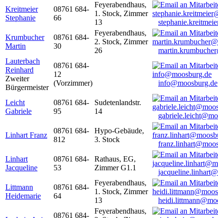
Feyerabendhaus,
Kreitmeier
08761 684-
1. Stock, Zimmer
Stephanie
66
13
stephanie.kreitme
Feyerabendhaus,
Krumbucher
08761 684-
2. Stock, Zimmer
Martin
30
26
martin.krumbuche
Lauterbach
08761 684-
Reinhard
12
Zweiter
(Vorzimmer)
info@moosburg.de
Bürgermeister
Leicht
08761 684-
Sudetenlandstr.
Gabriele
95
14
gabriele.leicht@m
08761 684-
Hypo-Gebäude,
Linhart Franz
812
3. Stock
franz.linhart@moo
Linhart
08761 684-
Rathaus, EG,
Jacqueline
53
Zimmer G1.1
jacqueline.linhart
Feyerabendhaus,
Littmann
08761 684-
1. Stock, Zimmer
Heidemarie
64
13
heidi.littmann@mo
Feyerabendhaus,
08761 684-