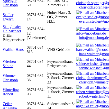
Sprenger
08761 684-
Rathaus, EG,
Christoph
50
Zimmer G1.1
christoph.sprenge
Huber-Haus, 3.
Stadler
08761 684-
OG, Zimmer
Evelyn
14
H3.1
evelyn.stadler@mo
Stanglmaier
08761 684-
Dr. Michael
12
Dritter
(Vorzimmer)
info@moosburg.de
Bürgermeister
08761 684-
Walther Hans
VHS Gebäude
813
hans.walther@moo
Wiesheu
08761 684-
Feyerabendhaus,
Sabine
44
Erdgeschoss
sabine.wiesheu@m
Feyerabendhaus,
Wimmer
08761 684-
2. Stock, Zimmer
Christoph
36
23
christoph.wimmer
Feyerabendhaus,
Winterling
08761 684-
1. Stock, Zimmer
Robert
93
11
robert.winterling
Zeiler
08761 684-
Sudetenlandstraße
Angelika
96
14