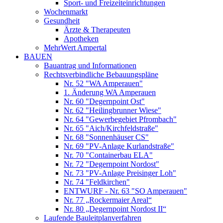
Sport- und Freizeiteinrichtungen
Wochenmarkt
Gesundheit
Ärzte & Therapeuten
Apotheken
MehrWert Ampertal
BAUEN
Bauantrag und Informationen
Rechtsverbindliche Bebauungspläne
Nr. 52 "WA Amperauen"
1. Änderung WA Amperauen
Nr. 60 "Degernpoint Ost"
Nr. 62 "Heilingbrunner Wiese"
Nr. 64 "Gewerbegebiet Pfrombach"
Nr. 65 "Aich/Kirchfeldstraße"
Nr. 68 "Sonnenhäuser CS"
Nr. 69 "PV-Anlage Kurlandstraße"
Nr. 70 "Containerbau ELA"
Nr. 72 "Degernpoint Nordost"
Nr. 73 "PV-Anlage Preisinger Loh"
Nr. 74 "Feldkirchen"
ENTWURF - Nr. 63 "SO Amperauen"
Nr. 77 „Rockermaier Areal“
Nr. 80 „Degernpoint Nordost II“
Laufende Bauleitplanverfahren