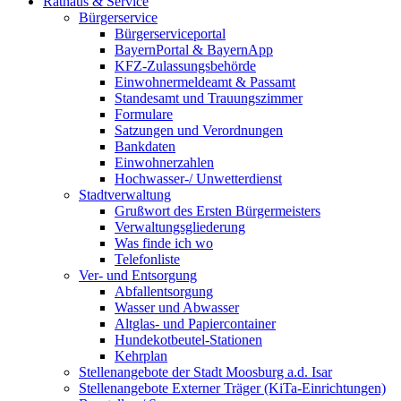
Rathaus & Service
Bürgerservice
Bürgerserviceportal
BayernPortal & BayernApp
KFZ-Zulassungsbehörde
Einwohnermeldeamt & Passamt
Standesamt und Trauungszimmer
Formulare
Satzungen und Verordnungen
Bankdaten
Einwohnerzahlen
Hochwasser-/ Unwetterdienst
Stadtverwaltung
Grußwort des Ersten Bürgermeisters
Verwaltungsgliederung
Was finde ich wo
Telefonliste
Ver- und Entsorgung
Abfallentsorgung
Wasser und Abwasser
Altglas- und Papiercontainer
Hundekotbeutel-Stationen
Kehrplan
Stellenangebote der Stadt Moosburg a.d. Isar
Stellenangebote Externer Träger (KiTa-Einrichtungen)