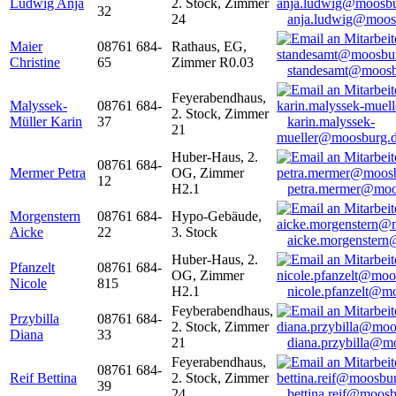
Ludwig Anja
2. Stock, Zimmer
32
24
anja.ludwig@moos
Maier
08761 684-
Rathaus, EG,
Christine
65
Zimmer R0.03
standesamt@moosb
Feyerabendhaus,
Malyssek-
08761 684-
2. Stock, Zimmer
Müller Karin
37
karin.malyssek-
21
mueller@moosburg.
Huber-Haus, 2.
08761 684-
Mermer Petra
OG, Zimmer
12
H2.1
petra.mermer@moo
Morgenstern
08761 684-
Hypo-Gebäude,
Aicke
22
3. Stock
aicke.morgenster
Huber-Haus, 2.
Pfanzelt
08761 684-
OG, Zimmer
Nicole
815
H2.1
nicole.pfanzelt@m
Feyberabendhaus,
Przybilla
08761 684-
2. Stock, Zimmer
Diana
33
21
diana.przybilla@m
Feyerabendhaus,
08761 684-
Reif Bettina
2. Stock, Zimmer
39
24
bettina.reif@moosb