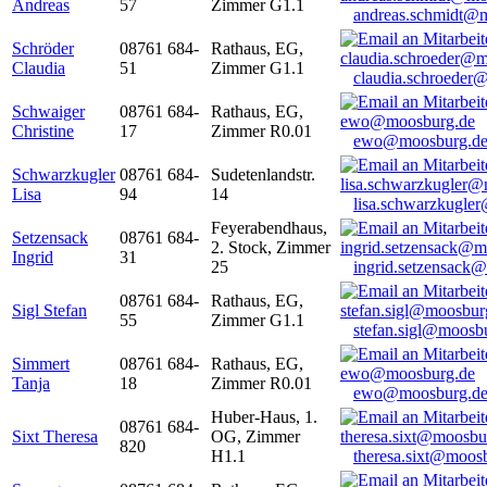
Andreas
57
Zimmer G1.1
andreas.schmidt@
Schröder
08761 684-
Rathaus, EG,
Claudia
51
Zimmer G1.1
claudia.schroeder
Schwaiger
08761 684-
Rathaus, EG,
Christine
17
Zimmer R0.01
ewo@moosburg.d
Schwarzkugler
08761 684-
Sudetenlandstr.
Lisa
94
14
lisa.schwarzkugle
Feyerabendhaus,
Setzensack
08761 684-
2. Stock, Zimmer
Ingrid
31
25
ingrid.setzensack
08761 684-
Rathaus, EG,
Sigl Stefan
55
Zimmer G1.1
stefan.sigl@moosb
Simmert
08761 684-
Rathaus, EG,
Tanja
18
Zimmer R0.01
ewo@moosburg.d
Huber-Haus, 1.
08761 684-
Sixt Theresa
OG, Zimmer
820
H1.1
theresa.sixt@moos