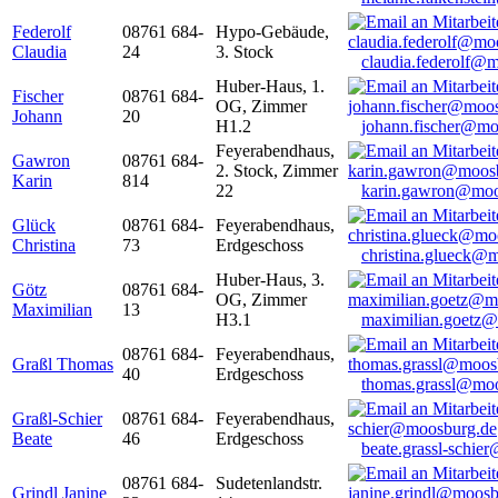
Federolf
08761 684-
Hypo-Gebäude,
Claudia
24
3. Stock
claudia.federolf@
Huber-Haus, 1.
Fischer
08761 684-
OG, Zimmer
Johann
20
H1.2
johann.fischer@mo
Feyerabendhaus,
Gawron
08761 684-
2. Stock, Zimmer
Karin
814
22
karin.gawron@moo
Glück
08761 684-
Feyerabendhaus,
Christina
73
Erdgeschoss
christina.glueck@
Huber-Haus, 3.
Götz
08761 684-
OG, Zimmer
Maximilian
13
H3.1
maximilian.goetz
08761 684-
Feyerabendhaus,
Graßl Thomas
40
Erdgeschoss
thomas.grassl@mo
Graßl-Schier
08761 684-
Feyerabendhaus,
Beate
46
Erdgeschoss
beate.grassl-schi
08761 684-
Sudetenlandstr.
Grindl Janine