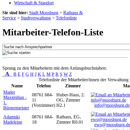
Wirtschaft & Standort
Sie sind hier:
Stadt Moosburg
>
Rathaus &
Service
>
Stadtverwaltung
>
Telefonliste
Mitarbeiter-Telefon-Liste
Sprung zu den Mitarbeitern mit dem Anfangsbuchstaben:
A
B
E
F
G
H
J
K
L
M
P
R
S
W
Z
Telefonliste der Mitarbeiter/innen der Verwaltung
Name
Telefon
Zimmer
Mai
Mader
08761 684-
Huber-Haus, 2.
Maximilian -
11
OG, Zimmer
1.
(Vorzimmer)
H2.1
info@moosburg.de
Bürgermeister
Adamski
08761 684-
Rathaus, EG,
Madeleine
18
Zimmer R0.01
ewo@moosburg.d