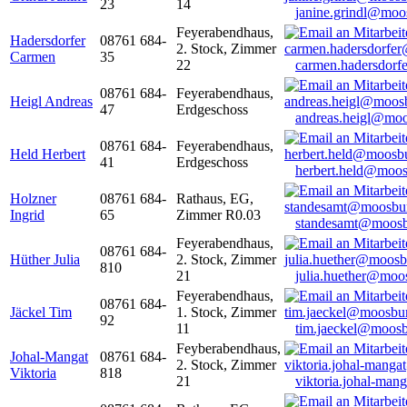
23
14
janine.grindl@moo
Feyerabendhaus,
Hadersdorfer
08761 684-
2. Stock, Zimmer
Carmen
35
22
carmen.hadersdor
08761 684-
Feyerabendhaus,
Heigl Andreas
47
Erdgeschoss
andreas.heigl@moo
08761 684-
Feyerabendhaus,
Held Herbert
41
Erdgeschoss
herbert.held@moos
Holzner
08761 684-
Rathaus, EG,
Ingrid
65
Zimmer R0.03
standesamt@moosb
Feyerabendhaus,
08761 684-
Hüther Julia
2. Stock, Zimmer
810
21
julia.huether@moo
Feyerabendhaus,
08761 684-
Jäckel Tim
1. Stock, Zimmer
92
11
tim.jaeckel@moosb
Feyberabendhaus,
Johal-Mangat
08761 684-
2. Stock, Zimmer
Viktoria
818
21
viktoria.johal-ma