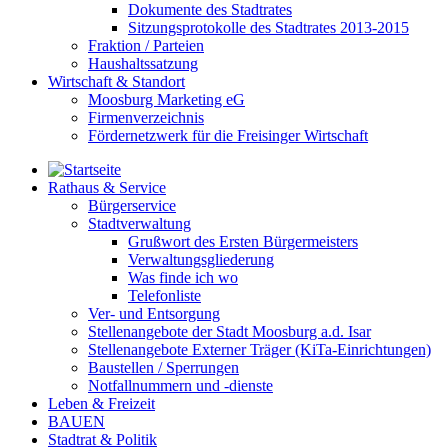
Dokumente des Stadtrates
Sitzungsprotokolle des Stadtrates 2013-2015
Fraktion / Parteien
Haushaltssatzung
Wirtschaft & Standort
Moosburg Marketing eG
Firmenverzeichnis
Fördernetzwerk für die Freisinger Wirtschaft
Rathaus & Service
Bürgerservice
Stadtverwaltung
Grußwort des Ersten Bürgermeisters
Verwaltungsgliederung
Was finde ich wo
Telefonliste
Ver- und Entsorgung
Stellenangebote der Stadt Moosburg a.d. Isar
Stellenangebote Externer Träger (KiTa-Einrichtungen)
Baustellen / Sperrungen
Notfallnummern und -dienste
Leben & Freizeit
BAUEN
Stadtrat & Politik