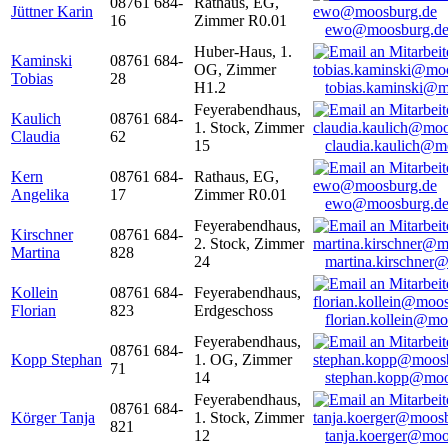
08761 684-
Rathaus, EG,
Jüttner Karin
16
Zimmer R0.01
ewo@moosburg.d
Huber-Haus, 1.
Kaminski
08761 684-
OG, Zimmer
Tobias
28
H1.2
tobias.kaminski@m
Feyerabendhaus,
Kaulich
08761 684-
1. Stock, Zimmer
Claudia
62
15
claudia.kaulich@m
Kern
08761 684-
Rathaus, EG,
Angelika
17
Zimmer R0.01
ewo@moosburg.d
Feyerabendhaus,
Kirschner
08761 684-
2. Stock, Zimmer
Martina
828
24
martina.kirschner
Kollein
08761 684-
Feyerabendhaus,
Florian
823
Erdgeschoss
florian.kollein@m
Feyerabendhaus,
08761 684-
Kopp Stephan
1. OG, Zimmer
71
14
stephan.kopp@moo
Feyerabendhaus,
08761 684-
Körger Tanja
1. Stock, Zimmer
821
12
tanja.koerger@moo