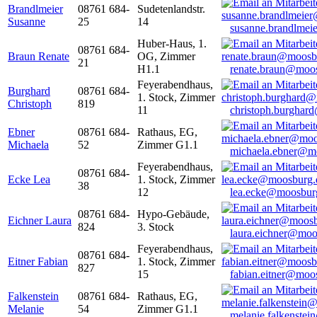
Brandlmeier
08761 684-
Sudetenlandstr.
Susanne
25
14
susanne.brandlme
Huber-Haus, 1.
08761 684-
Braun Renate
OG, Zimmer
21
H1.1
renate.braun@moo
Feyerabendhaus,
Burghard
08761 684-
1. Stock, Zimmer
Christoph
819
11
christoph.burghar
Ebner
08761 684-
Rathaus, EG,
Michaela
52
Zimmer G1.1
michaela.ebner@m
Feyerabendhaus,
08761 684-
Ecke Lea
1. Stock, Zimmer
38
12
lea.ecke@moosbur
08761 684-
Hypo-Gebäude,
Eichner Laura
824
3. Stock
laura.eichner@moo
Feyerabendhaus,
08761 684-
Eitner Fabian
1. Stock, Zimmer
827
15
fabian.eitner@moo
Falkenstein
08761 684-
Rathaus, EG,
Melanie
54
Zimmer G1.1
melanie.falkenste