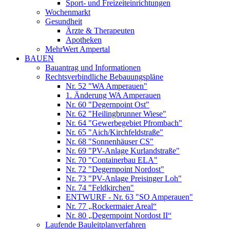
Sport- und Freizeiteinrichtungen
Wochenmarkt
Gesundheit
Ärzte & Therapeuten
Apotheken
MehrWert Ampertal
BAUEN
Bauantrag und Informationen
Rechtsverbindliche Bebauungspläne
Nr. 52 "WA Amperauen"
1. Änderung WA Amperauen
Nr. 60 "Degernpoint Ost"
Nr. 62 "Heilingbrunner Wiese"
Nr. 64 "Gewerbegebiet Pfrombach"
Nr. 65 "Aich/Kirchfeldstraße"
Nr. 68 "Sonnenhäuser CS"
Nr. 69 "PV-Anlage Kurlandstraße"
Nr. 70 "Containerbau ELA"
Nr. 72 "Degernpoint Nordost"
Nr. 73 "PV-Anlage Preisinger Loh"
Nr. 74 "Feldkirchen"
ENTWURF - Nr. 63 "SO Amperauen"
Nr. 77 „Rockermaier Areal“
Nr. 80 „Degernpoint Nordost II“
Laufende Bauleitplanverfahren