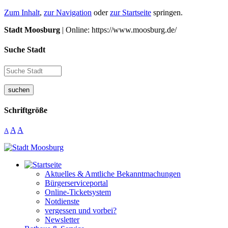
Zum Inhalt
,
zur Navigation
oder
zur Startseite
springen.
Stadt Moosburg
| Online: https://www.moosburg.de/
Suche Stadt
suchen
Schriftgröße
A
A
A
Aktuelles & Amtliche Bekanntmachungen
Bürgerserviceportal
Online-Ticketsystem
Notdienste
vergessen und vorbei?
Newsletter