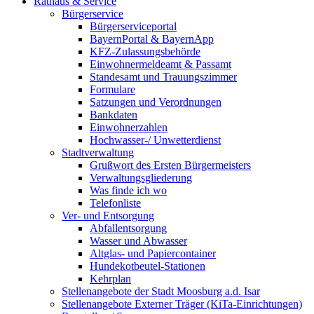
Rathaus & Service
Bürgerservice
Bürgerserviceportal
BayernPortal & BayernApp
KFZ-Zulassungsbehörde
Einwohnermeldeamt & Passamt
Standesamt und Trauungszimmer
Formulare
Satzungen und Verordnungen
Bankdaten
Einwohnerzahlen
Hochwasser-/ Unwetterdienst
Stadtverwaltung
Grußwort des Ersten Bürgermeisters
Verwaltungsgliederung
Was finde ich wo
Telefonliste
Ver- und Entsorgung
Abfallentsorgung
Wasser und Abwasser
Altglas- und Papiercontainer
Hundekotbeutel-Stationen
Kehrplan
Stellenangebote der Stadt Moosburg a.d. Isar
Stellenangebote Externer Träger (KiTa-Einrichtungen)