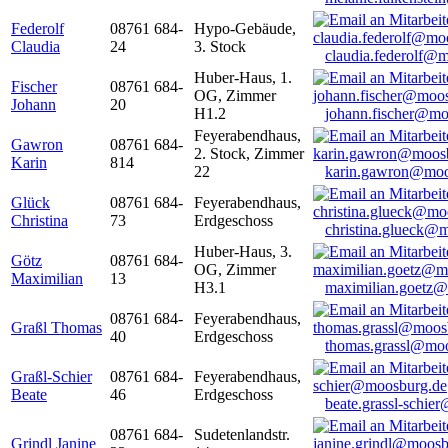
Federolf
08761 684-
Hypo-Gebäude,
Claudia
24
3. Stock
claudia.federolf@
Huber-Haus, 1.
Fischer
08761 684-
OG, Zimmer
Johann
20
H1.2
johann.fischer@mo
Feyerabendhaus,
Gawron
08761 684-
2. Stock, Zimmer
Karin
814
22
karin.gawron@moo
Glück
08761 684-
Feyerabendhaus,
Christina
73
Erdgeschoss
christina.glueck@
Huber-Haus, 3.
Götz
08761 684-
OG, Zimmer
Maximilian
13
H3.1
maximilian.goetz
08761 684-
Feyerabendhaus,
Graßl Thomas
40
Erdgeschoss
thomas.grassl@mo
Graßl-Schier
08761 684-
Feyerabendhaus,
Beate
46
Erdgeschoss
beate.grassl-schi
08761 684-
Sudetenlandstr.
Grindl Janine