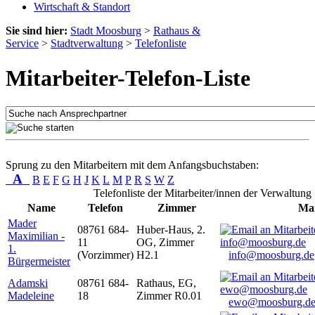
Wirtschaft & Standort
Sie sind hier:
Stadt Moosburg
>
Rathaus &
Service
>
Stadtverwaltung
>
Telefonliste
Mitarbeiter-Telefon-Liste
Sprung zu den Mitarbeitern mit dem Anfangsbuchstaben:
A
B
E
F
G
H
J
K
L
M
P
R
S
W
Z
Telefonliste der Mitarbeiter/innen der Verwaltung
Name
Telefon
Zimmer
Mai
Mader
08761 684-
Huber-Haus, 2.
Maximilian -
11
OG, Zimmer
1.
(Vorzimmer)
H2.1
info@moosburg.de
Bürgermeister
Adamski
08761 684-
Rathaus, EG,
Madeleine
18
Zimmer R0.01
ewo@moosburg.d