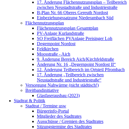
17. Änderung Flächennutzungsplan – Teilbereich
zwischen Neustadtstraße und Industriestraße
B-Plan Nr. 66 Oberes Gereuth Nordost
Einbeziehungssatzung Niederambach Süd
Flächennutzungsplan
Flächennutzungsplan Gesamtplan
PV-Anlage Kurlandstraße
SO Freiflächen PV­Anlage Preisinger Loh
Degernpoint Nordost
Feldkirchen
Moosstraße - Aich
9. Änderung Bereich Aich/Kirchfeldstraße
Änderung Nr. 16 „Degernpoint Nordost II“
12. Änderung Teilbereich im Ortsteil Pfrombach
17. Änderung „Teilbereich zwischen
Neustadtstraße und Industriestraße“
Versorgung Nahwärme (nicht städtisch!)
Breitbandinitiative
Glasfaserausbau (2023)
Stadtrat & Politik
Stadtrat / Termine usw
Bürgerinfo-Portal
Mitglieder des Stadtrates
Ausschüsse / Gremien des Stadtrates
Sitzungstermine des Stadtrates