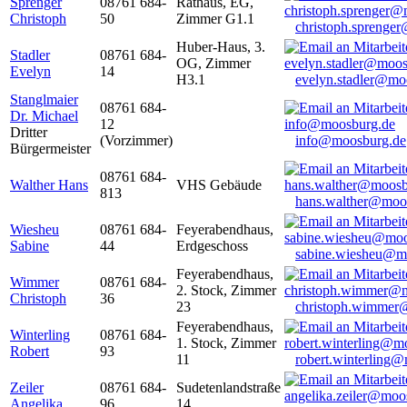
Sprenger
08761 684-
Rathaus, EG,
Christoph
50
Zimmer G1.1
christoph.sprenge
Huber-Haus, 3.
Stadler
08761 684-
OG, Zimmer
Evelyn
14
H3.1
evelyn.stadler@mo
Stanglmaier
08761 684-
Dr. Michael
12
Dritter
(Vorzimmer)
info@moosburg.de
Bürgermeister
08761 684-
Walther Hans
VHS Gebäude
813
hans.walther@moo
Wiesheu
08761 684-
Feyerabendhaus,
Sabine
44
Erdgeschoss
sabine.wiesheu@m
Feyerabendhaus,
Wimmer
08761 684-
2. Stock, Zimmer
Christoph
36
23
christoph.wimmer
Feyerabendhaus,
Winterling
08761 684-
1. Stock, Zimmer
Robert
93
11
robert.winterling
Zeiler
08761 684-
Sudetenlandstraße
Angelika
96
14