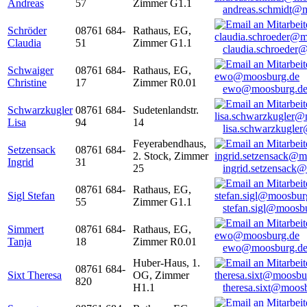
Andreas
57
Zimmer G1.1
andreas.schmidt@
Schröder
08761 684-
Rathaus, EG,
Claudia
51
Zimmer G1.1
claudia.schroeder
Schwaiger
08761 684-
Rathaus, EG,
Christine
17
Zimmer R0.01
ewo@moosburg.d
Schwarzkugler
08761 684-
Sudetenlandstr.
Lisa
94
14
lisa.schwarzkugle
Feyerabendhaus,
Setzensack
08761 684-
2. Stock, Zimmer
Ingrid
31
25
ingrid.setzensack
08761 684-
Rathaus, EG,
Sigl Stefan
55
Zimmer G1.1
stefan.sigl@moosb
Simmert
08761 684-
Rathaus, EG,
Tanja
18
Zimmer R0.01
ewo@moosburg.d
Huber-Haus, 1.
08761 684-
Sixt Theresa
OG, Zimmer
820
H1.1
theresa.sixt@moos