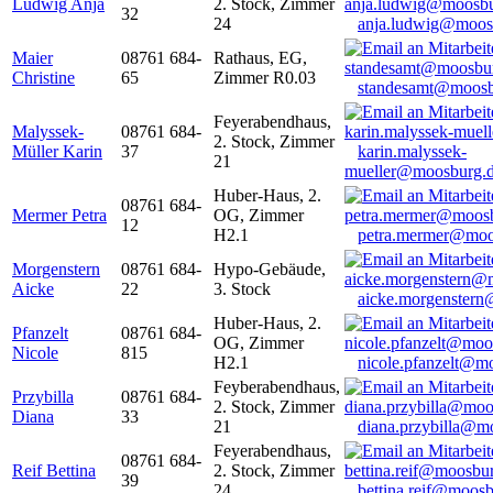
Ludwig Anja
2. Stock, Zimmer
32
24
anja.ludwig@moos
Maier
08761 684-
Rathaus, EG,
Christine
65
Zimmer R0.03
standesamt@moosb
Feyerabendhaus,
Malyssek-
08761 684-
2. Stock, Zimmer
Müller Karin
37
karin.malyssek-
21
mueller@moosburg.
Huber-Haus, 2.
08761 684-
Mermer Petra
OG, Zimmer
12
H2.1
petra.mermer@moo
Morgenstern
08761 684-
Hypo-Gebäude,
Aicke
22
3. Stock
aicke.morgenster
Huber-Haus, 2.
Pfanzelt
08761 684-
OG, Zimmer
Nicole
815
H2.1
nicole.pfanzelt@m
Feyberabendhaus,
Przybilla
08761 684-
2. Stock, Zimmer
Diana
33
21
diana.przybilla@m
Feyerabendhaus,
08761 684-
Reif Bettina
2. Stock, Zimmer
39
24
bettina.reif@moosb