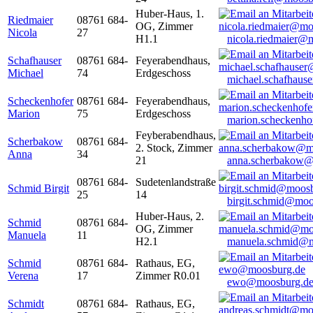
Huber-Haus, 1.
Riedmaier
08761 684-
OG, Zimmer
Nicola
27
H1.1
nicola.riedmaier@
Schafhauser
08761 684-
Feyerabendhaus,
Michael
74
Erdgeschoss
michael.schafhaus
Scheckenhofer
08761 684-
Feyerabendhaus,
Marion
75
Erdgeschoss
marion.scheckenh
Feyberabendhaus,
Scherbakow
08761 684-
2. Stock, Zimmer
Anna
34
21
anna.scherbakow@
08761 684-
Sudetenlandstraße
Schmid Birgit
25
14
birgit.schmid@moo
Huber-Haus, 2.
Schmid
08761 684-
OG, Zimmer
Manuela
11
H2.1
manuela.schmid@m
Schmid
08761 684-
Rathaus, EG,
Verena
17
Zimmer R0.01
ewo@moosburg.d
Schmidt
08761 684-
Rathaus, EG,