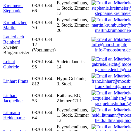
Feyerabendhaus,
Kreitmeier
08761 684-
1. Stock, Zimmer
Stephanie
66
13
stephanie.kreitme
Feyerabendhaus,
Krumbucher
08761 684-
2. Stock, Zimmer
Martin
30
26
martin.krumbuche
Lauterbach
08761 684-
Reinhard
12
Zweiter
(Vorzimmer)
info@moosburg.de
Bürgermeister
Leicht
08761 684-
Sudetenlandstr.
Gabriele
95
14
gabriele.leicht@m
08761 684-
Hypo-Gebäude,
Linhart Franz
812
3. Stock
franz.linhart@moo
Linhart
08761 684-
Rathaus, EG,
Jacqueline
53
Zimmer G1.1
jacqueline.linhart
Feyerabendhaus,
Littmann
08761 684-
1. Stock, Zimmer
Heidemarie
64
13
heidi.littmann@mo
Feyerabendhaus,
08761 684-